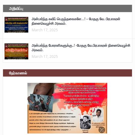
அறிவிப்பு
அன்பார்ந்த கவிப் பெருந்தகைகளே…! – மேதகு வே. பிரபாகரன்
நினைவெழுச்சி அகவம்.
March 17, 2025
அன்பார்ந்த போராளிகளுக்கு..! -மேதகு வே.பிரபாகரன் நினைவெழுச்சி
அகவம்.
March 17, 2025
நேர்காணல்