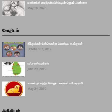
மண்ணின் மைந்தன்: பிரிகேடியர் ஜெயம் அண்ணா
May 18, 2026
சோதிடம்
இந்துக்கள் மேற்கொள்ள வேண்டிய சடங்குகள்
October 07, 2019
பஞ்ச ஈஸ்வரங்கள்
June 29, 2019
உங்கள் நட்சத்திர பொதுப் பலன்கள் – மேஷ ராசி
May 24, 2019
அறிவியல்