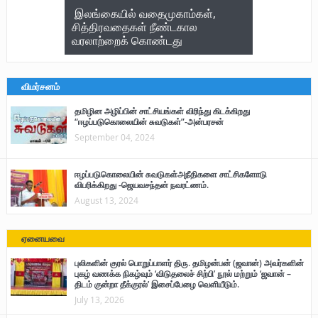
இலங்கையில் வதைமுகாம்கள்,
சித்திரவதைகள் நீண்டகால
வரலாற்றைக் கொண்டது
விமர்சனம்
தமிழின அழிப்பின் சாட்சியங்கள் விரிந்து கிடக்கிறது
“ஈழப்படுகொலையின் சுவடுகள்”-அன்பரசன்
September 04, 2024
ஈழப்படுகொலையின் சுவடுகள்அநீதிகளை சாட்சிகளோடு
விபரிக்கிறது -ஜெயவசந்தன் நவரட்ணம்.
August 13, 2024
ஏனையவை
புலிகளின் குரல் பொறுப்பாளர் திரு. தமிழன்பன் (ஜவான்) அவர்களின்
புகழ் வணக்க நிகழ்வும் ‘விடுதலைச் சிற்பி’ நூல் மற்றும் ‘ஜவான் –
திடம் குன்றா தீக்குரல்’ இசைப்பேழை வெளியீடும்.
July 13, 2026