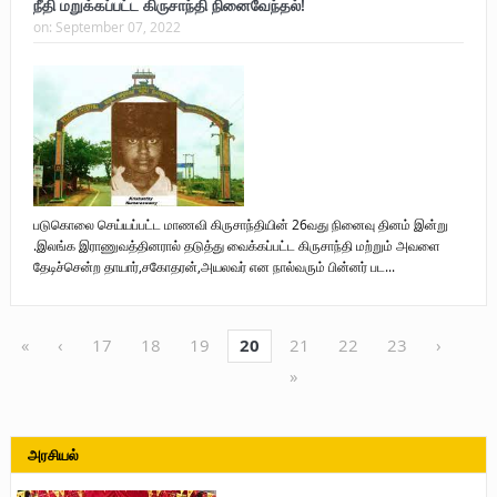
நீதி மறுக்கப்பட்ட கிருசாந்தி நினைவேந்தல்!
on:
September 07, 2022
படுகொலை செய்யப்பட்ட மாணவி கிருசாந்தியின் 26வது நினைவு தினம் இன்று
.இலங்க இராணுவத்தினரால் தடுத்து வைக்கப்பட்ட கிருசாந்தி மற்றும் அவளை
தேடிச்சென்ற தாயார்,சகோதரன்,அயலவர் என நால்வரும் பின்னர் பட...
«
‹
17
18
19
20
21
22
23
›
»
அரசியல்