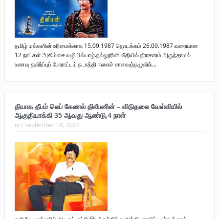
தமிழ் மக்களின் உரிமைக்காக 15.09.1987 தொடக்கம் 26.09.1987 வரையான
12 நாட்கள் அகிம்சை வழியில்யாழ்.நல்லூரின் வீதியில் நீராகாரம் அருந்தாமல்
உணவு தவிர்ப்புப் போராட்டம் நடாத்தி ஈகைச் சாவைத்தழுவிக்...
தியாக தீபம் லெப் கேணல் திலீபனின் – விடுதலை வேள்வியில்
ஆகுதியாக்கி 35 ஆவது ஆண்டு,4 நாள்
on:
September 18, 2022
தமிழீழ மண்ணில் ஆயுதப்புரட்சி இயக்கத்திற்கு அத்திவாரமிட்டவர்கள் நாம்.