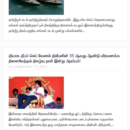
தமிழீழக் கடல் தமிழீழத்தைப் பொறுத்தளவில் , இது மிக மிகப் பிரதானமானது.
எங்கள் தாய்த்திருநாட்டில் நிலத்திற்கு நிகராகக் கடலும் இணைந்திருக்கிறது.
தமிழீழ நிலப்பகுதிய எங்கள் கடல் மூன்று பக்கங்களில்...
தியாக தீபம் லெப் கேணல் திலீபனின் 35 ஆவது ஆண்டு வீரவணக்க
நினைவேந்தல் நிகழ்வு நாள் இன்று ஆரம்பம்!
on:
September 15, 2022
இன்றைய காலத்தின் தேவைக்கேற்ப – வரலாற்று ஓட்டத்திற்கு அமைய கலை
இலக்கிய கர்த்தாக்கள் புதுமையான, புரச்சிகரமான படைப்புக்களை உருவாக்க
வேண்டும். ஈடு இணையற்ற ஒரு மகத்தான சாதனையை திலீபன் புரிந்தான்,...