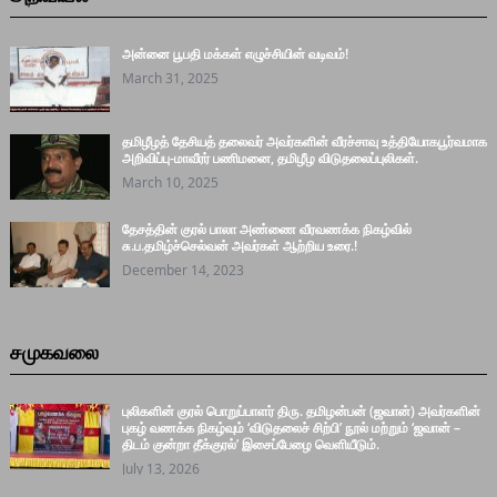
அன்னை பூபதி மக்கள் எழுச்சியின் வடிவம்!
March 31, 2025
தமிழீழத் தேசியத் தலைவர் அவர்களின் வீரச்சாவு உத்தியோகபூர்வமாக
அறிவிப்பு-மாவீரர் பணிமனை, தமிழீழ விடுதலைப்புலிகள்.
March 10, 2025
தேசத்தின் குரல் பாலா அண்ணை வீரவணக்க நிகழ்வில்
சு.ப.தமிழ்ச்செல்வன் அவர்கள் ஆற்றிய உரை.!
December 14, 2023
சமுகவலை
புலிகளின் குரல் பொறுப்பாளர் திரு. தமிழன்பன் (ஜவான்) அவர்களின்
புகழ் வணக்க நிகழ்வும் ‘விடுதலைச் சிற்பி’ நூல் மற்றும் ‘ஜவான் –
திடம் குன்றா தீக்குரல்’ இசைப்பேழை வெளியீடும்.
July 13, 2026