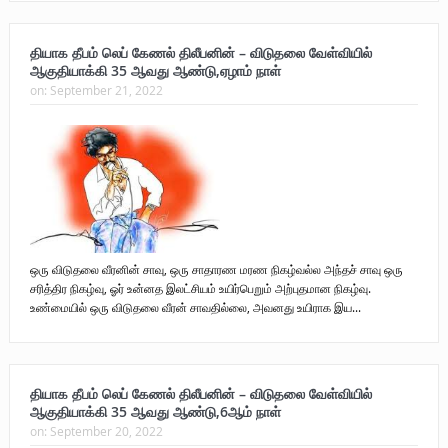
புலிகளின் குரல் பொறுப்பாளர் திரு. தமிழன்பன் (ஜவான்) அவர்களின் புகழ்
தியாக தீபம் லெப் கேணல் திலீபனின் – விடுதலை வேள்வியில்
ஆகுதியாக்கி 35 ஆவது ஆண்டு,ஏழாம் நாள்
வணக்க நிகழ்வும் ‘விடுதலைச் சிற்பி’ நூல் மற்றும் ‘ஜவான் – திடம் குன்றா
on:
September 21, 2022
தீக்குரல்’ இசைப்பேழை வெளியீடும்.
உரிமைப் போராட்டம் _
நாடாளுமன்ற உறுப்பினர் இராமநாதன் அர்ச்சுனா அவர்களுக்கு நிலவனின்
திறந்த மடல்!
ஒரு விடுதலை வீரனின் சாவு, ஒரு சாதாரண மரண நிகழ்வல்ல அந்தச் சாவு ஒரு
சரித்திர நிகழ்வு, ஓர் உன்னத இலட்சியம் உயிர்பெறும் அற்புதமான நிகழ்வு.
உண்மையில் ஒரு விடுதலை வீரன் சாவதில்லை, அவனது உயிராக இய...
தியாக தீபம் லெப் கேணல் திலீபனின் – விடுதலை வேள்வியில்
ஆகுதியாக்கி 35 ஆவது ஆண்டு,6ஆம் நாள்
on:
September 20, 2022