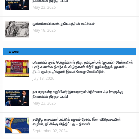
நிலவனின் திறந்த மடல்!
May 23, 2026
முள்ளிவாய்க்கால்: துரோகத்தின் சாட்சியம்
May 18, 2026
வலை
புலிகளின் குரல் பொறுப்பாளர் திரு. தமிழன்பன் (ஜவான்) அவர்களின்
புகழ் வணக்க நிகழ்வும் ‘விடுதலைச் சிற்பி’ நூல் மற்றும் ‘ஜவான் –
திடம் குன்றா தீக்குரல்’ இசைப்பேழை வெளியீடும்.
July 13, 2026
நாடாளுமன்ற உறுப்பினர் இராமநாதன் அர்ச்சுனா அவர்களுக்கு
நிலவனின் திறந்த மடல்!
May 23, 2026
தமிழீழ கலைபண்பாட்டுக் கழகம் தேசிய இன விடுதலையின்
எழுச்சி,புரட்சிக்கு வித்திட்டது – நிலவன்.
September 02, 2024