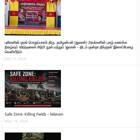
புலிகளின் குரல் பொறுப்பாளர் திரு. தமிழன்பன் (ஜவான்) அவர்களின் புகழ் வணக்க
நிகழ்வும் ‘விடுதலைச் சிற்பி’ நூல் மற்றும் ‘ஜவான் – திடம் குன்றா தீக்குரல்’ இசைப்பேழை
வெளியீடும்.
July 13, 2026
Safe Zone: Killing Fields – Nilavan
May 18, 2026