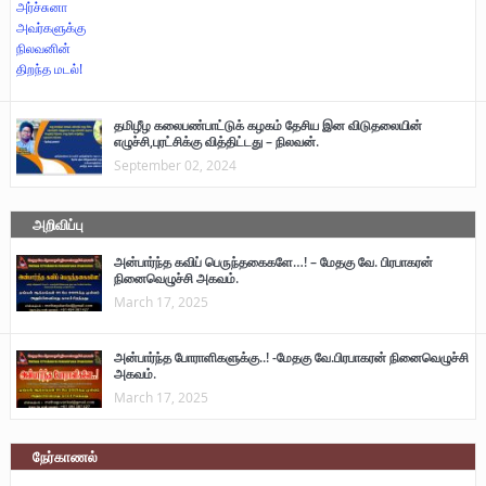
தமிழீழ கலைபண்பாட்டுக் கழகம் தேசிய இன விடுதலையின்
எழுச்சி,புரட்சிக்கு வித்திட்டது – நிலவன்.
September 02, 2024
அறிவிப்பு
அன்பார்ந்த கவிப் பெருந்தகைகளே…! – மேதகு வே. பிரபாகரன்
நினைவெழுச்சி அகவம்.
March 17, 2025
அன்பார்ந்த போராளிகளுக்கு..! -மேதகு வே.பிரபாகரன் நினைவெழுச்சி
அகவம்.
March 17, 2025
நேர்காணல்