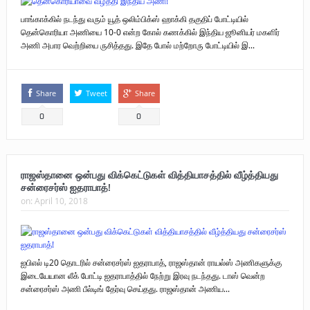
பாங்காக்கில் நடந்து வரும் யூத் ஒலிம்பிக்ஸ் ஹாக்கி தகுதிப் போட்டியில்
தென்கொரியா அணியை 10-0 என்ற கோல் கணக்கில் இந்திய ஜூனியர் மகளிர்
அணி அபார வெற்றியை ருசித்தது. இதே போல் மற்றோரு போட்டியில் இ...
Share
Tweet
Share
0
0
ராஜஸ்தானை ஒன்பது விக்கெட்டுகள் வித்தியாசத்தில் வீழ்த்தியது
சன்ரைசர்ஸ் ஐதராபாத்!
on:
April 10, 2018
ஐபிஎல் டி20 தொடரில் சன்ரைசர்ஸ் ஐதராபாத், ராஜஸ்தான் ராயல்ஸ் அணிகளுக்கு
இடையேயான லீக் போட்டி ஐதராபாத்தில் நேற்று இரவு நடந்தது. டாஸ் வென்ற
சன்ரைசர்ஸ் அணி பீல்டிங் தேர்வு செய்தது. ராஜஸ்தான் அணிய...