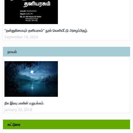
“தன்னுரிமையும் தனியரசும்” நூல் வெளியீட்டு அழைப்பிதழ்.
September 19, 2024
நாவல்
நீல இரவு பகலின் மறுபக்கம்.
January 20, 2018
கட்டுரை