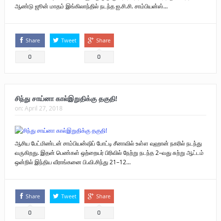
ஆண்டு ஜூன் மாதம் இங்கிலாந்தில் நடந்த ஐ.சி.சி. சாம்பியன்ஸ்...
Share
Tweet
Share
0
0
சிந்து சாய்னா கால்இறுதிக்கு தகுதி!
on:
April 27, 2018
ஆசிய பேட்மிண்டன் சாம்பியன்ஷிப் போட்டி சீனாவில் உள்ள வுஹான் நகரில் நடந்து
வருகிறது. இதன் பெண்கள் ஒற்றையர் பிரிவில் நேற்று நடந்த 2–வது சுற்று ஆட்டம்
ஒன்றில் இந்திய வீராங்கனை பி.வி.சிந்து 21–12...
Share
Tweet
Share
0
0