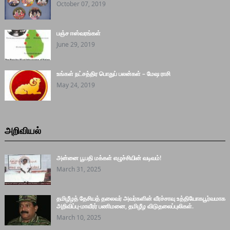
October 07, 2019
பஞ்ச ஈஸ்வரங்கள்
June 29, 2019
உங்கள் நட்சத்திர பொதுப் பலன்கள் – மேஷ ராசி
May 24, 2019
அறிவியல்
அன்னை பூபதி மக்கள் எழுச்சியின் வடிவம்!
March 31, 2025
தமிழீழத் தேசியத் தலைவர் அவர்களின் வீரச்சாவு உத்தியோகபூர்வமாக
அறிவிப்பு-மாவீரர் பணிமனை, தமிழீழ விடுதலைப்புலிகள்.
March 10, 2025