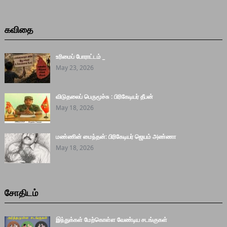
கவிதை
உரிமைப் போராட்டம் _
May 23, 2026
விடுதலைப் பெருமூச்சு : பிரிகேடியர் தீபன்
May 18, 2026
மண்ணின் மைந்தன்: பிரிகேடியர் ஜெயம் அண்ணா
May 18, 2026
சோதிடம்
இந்துக்கள் மேற்கொள்ள வேண்டிய சடங்குகள்