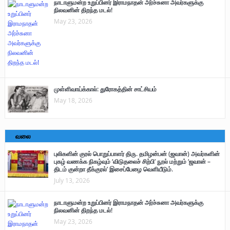
நாடாளுமன்ற உறுப்பினர் இராமநாதன் அர்ச்சுனா அவர்களுக்கு
நிலவனின் திறந்த மடல்!
May 23, 2026
முள்ளிவாய்க்கால்: துரோகத்தின் சாட்சியம்
May 18, 2026
வலை
புலிகளின் குரல் பொறுப்பாளர் திரு. தமிழன்பன் (ஜவான்) அவர்களின்
புகழ் வணக்க நிகழ்வும் ‘விடுதலைச் சிற்பி’ நூல் மற்றும் ‘ஜவான் –
திடம் குன்றா தீக்குரல்’ இசைப்பேழை வெளியீடும்.
July 13, 2026
நாடாளுமன்ற உறுப்பினர் இராமநாதன் அர்ச்சுனா அவர்களுக்கு
நிலவனின் திறந்த மடல்!
May 23, 2026