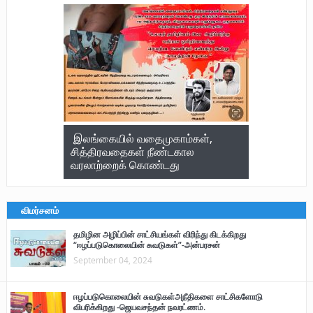
இலங்கையில் வதைமுகாம்கள்,
சித்திரவதைகள் நீண்டகால
வரலாற்றைக் கொண்டது
விமர்சனம்
தமிழின அழிப்பின் சாட்சியங்கள் விரிந்து கிடக்கிறது
“ஈழப்படுகொலையின் சுவடுகள்”-அன்பரசன்
September 04, 2024
ஈழப்படுகொலையின் சுவடுகள்அநீதிகளை சாட்சிகளோடு
விபரிக்கிறது -ஜெயவசந்தன் நவரட்ணம்.