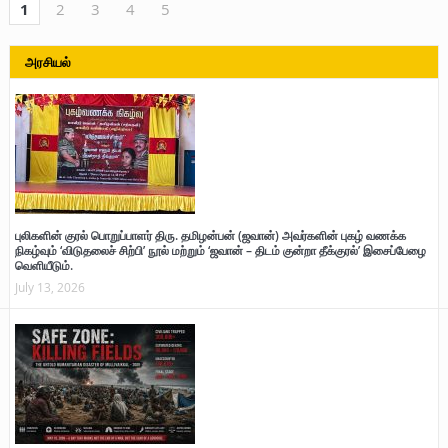
1
2
3
4
5
அரசியல்
புலிகளின் குரல் பொறுப்பாளர் திரு. தமிழன்பன் (ஜவான்) அவர்களின் புகழ் வணக்க
நிகழ்வும் ‘விடுதலைச் சிற்பி’ நூல் மற்றும் ‘ஜவான் – திடம் குன்றா தீக்குரல்’ இசைப்பேழை
வெளியீடும்.
July 13, 2026