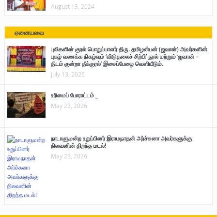
August 13, 2024
ஏனையவை
புலிகளின் குரல் பொறுப்பாளர் திரு. தமிழன்பன் (ஜவான்) அவர்களின்
புகழ் வணக்க நிகழ்வும் ‘விடுதலைச் சிற்பி’ நூல் மற்றும் ‘ஜவான் –
திடம் குன்றா தீக்குரல்’ இசைப்பேழை வெளியீடும்.
July 13, 2026
உரிமைப் போராட்டம் _
May 23, 2026
நாடாளுமன்ற உறுப்பினர் இராமநாதன் அர்ச்சுனா அவர்களுக்கு
நிலவனின் திறந்த மடல்!
May 23, 2026