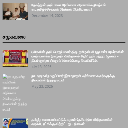
தேசத்தின் குரல் பாலா அண்ணை வீரவணக்க நிகழ்வில்
சு.ப.தமிழ்ச்செல்வன் அவர்கள் ஆற்றிய உரை.!
December 14, 2023
சமுகவலை
புலிகளின் குரல் பொறுப்பாளர் திரு. தமிழன்பன் (ஜவான்) அவர்களின்
புகழ் வணக்க நிகழ்வும் ‘விடுதலைச் சிற்பி’ நூல் மற்றும் ‘ஜவான் –
திடம் குன்றா தீக்குரல்’ இசைப்பேழை வெளியீடும்.
July 13, 2026
நாடாளுமன்ற உறுப்பினர் இராமநாதன் அர்ச்சுனா அவர்களுக்கு
நிலவனின் திறந்த மடல்!
May 23, 2026
தமிழீழ கலைபண்பாட்டுக் கழகம் தேசிய இன விடுதலையின்
எழுச்சி,புரட்சிக்கு வித்திட்டது – நிலவன்.