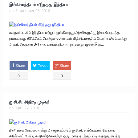
இங்கிலாந்திடம் வீழ்ந்தது இந்தியா
on:
September 03, 2018
சவுதாம்ப்டனில் இந்தியா மற்றும் இங்கிலாந்து அணிகளுக்கு இடையே நடந்த
நான்காவது கிரிக்கெட் டெஸ்டில் 60 ரன்கள் வித்தியாசத்தில் வென்ற இங்கிலாந்து
அணி, தொடரை 3-1 என கைப்பற்றியுள்ளது. தனது முதல் இன...
Share
Tweet
Share
0
0
ஐ.சி.சி. அதிரடி முடிவு!
on:
April 27, 2018
மினி உலக கோப்பை என்று அழைக்கப்படும் ஐ.சி.சி. சாம்பியன்ஸ் கோப்பை
கிரிக்கெட் போட்டி 4 ஆண்டுகளுக்கு ஒரு முறை நடத்தப்பட்டு வந்தது. கடந்த