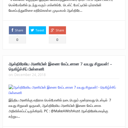
மெல்போர்னில் நடந்து வரும் பாக்ஸிங்டே டெஸ்ட் போட்டியில் பும்ராவின்
புலிகளின் குரல் பொறுப்பாளர் திரு. தமிழன்பன் (ஜவான்) அவர்களின் புகழ்
வேகப்பந்துவீச்சை எதிர்கொள்ள முடியாமல் ஆஸ்திரே...
வணக்க நிகழ்வும் ‘விடுதலைச் சிற்பி’ நூல் மற்றும் ‘ஜவான் – திடம் குன்றா
தீக்குரல்’ இசைப்பேழை வெளியீடும்.
Share
Tweet
Share
உரிமைப் போராட்டம் _
0
0
நாடாளுமன்ற உறுப்பினர் இராமநாதன் அர்ச்சுனா அவர்களுக்கு நிலவனின்
திறந்த மடல்!
ஆஸ்திரேலிய அணியின் இணை கேப்டனான 7 வயது சிறுவன்! –
நெகிழ்ச்சிப் பின்னணி
on:
December 24, 2018
இந்திய அணிக்கு எதிராக மெல்போனில் நடைபெறும் மூன்றாவது டெஸ்டில் 7
வயது சிறுவன் ஒருவன், ஆஸ்திரேலிய அணியின் இணை கேப்டனாக
அறிவிக்கப்பட்டிருக்கிறார். PC : @MakeAWishAust ஆஸ்திரேலியாவுக்கு
சுற்றுப...