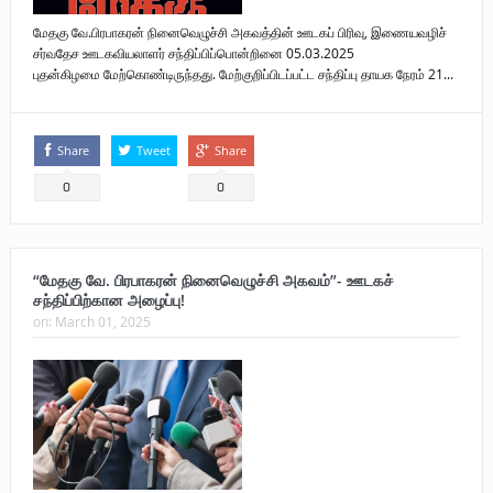
மேதகு வே.பிரபாகரன் நினைவெழுச்சி அகவத்தின் ஊடகப் பிரிவு, இணையவழிச்
சர்வதேச ஊடகவியலாளர் சந்திப்பிப்பொன்றினை 05.03.2025
புதன்கிழமை மேற்கொண்டிருந்தது. மேற்குறிப்பிடப்பட்ட சந்திப்பு தாயக நேரம் 21...
Share
Tweet
Share
0
0
“மேதகு வே. பிரபாகரன் நினைவெழுச்சி அகவம்”- ஊடகச்
சந்திப்பிற்கான அழைப்பு!
on:
March 01, 2025