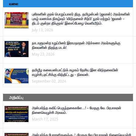
வலை
புலிகளின் குரல் பொறுப்பாளர் திரு. தமிழன்பன் (ஜவான்) அவர்களின்
புகழ் வணக்க நிகழ்வும் ‘விடுதலைச் சிற்பி’ நூல் மற்றும் ‘ஜவான் –
திடம் குன்றா தீக்குரல்’ இசைப்பேழை வெளியீடும்.
July 13, 2026
நாடாளுமன்ற உறுப்பினர் இராமநாதன் அர்ச்சுனா அவர்களுக்கு
நிலவனின் திறந்த மடல்!
May 23, 2026
தமிழீழ கலைபண்பாட்டுக் கழகம் தேசிய இன விடுதலையின்
எழுச்சி,புரட்சிக்கு வித்திட்டது – நிலவன்.
September 02, 2024
அறிவிப்பு
அன்பார்ந்த கவிப் பெருந்தகைகளே…! – மேதகு வே. பிரபாகரன்
நினைவெழுச்சி அகவம்.
March 17, 2025
அன்பார்ந்த போராளிகளுக்கு..! -மேதகு வே.பிரபாகரன் நினைவெழுச்சி