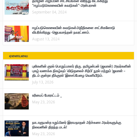
தமிழின அழிப்பின் சாட்சியங்கள் விரிந்து கிடக்கிறது
“ஈழப்படுகொலையின் சுவடுகள்”-அன்பரசன்
September 04, 2024
ஈழப்படுகொலையின் சுவடுகள்அநீதிகளை சாட்சிகளோடு
விபரிக்கிறது -ஜெயவசந்தன் நவரட்ணம்.
August 13, 2024
ஏனையவை
புலிகளின் குரல் பொறுப்பாளர் திரு. தமிழன்பன் (ஜவான்) அவர்களின்
புகழ் வணக்க நிகழ்வும் ‘விடுதலைச் சிற்பி’ நூல் மற்றும் ‘ஜவான் –
திடம் குன்றா தீக்குரல்’ இசைப்பேழை வெளியீடும்.
July 13, 2026
உரிமைப் போராட்டம் _
May 23, 2026
நாடாளுமன்ற உறுப்பினர் இராமநாதன் அர்ச்சுனா அவர்களுக்கு
நிலவனின் திறந்த மடல்!
May 23, 2026