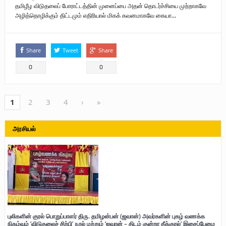
தமிழீழ விடுதலைப் போராட்டத்தின் முனைப்பை அதன் தொடர்ச்சியை முற்றாகவே
அழித்தொழிக்கும் திட்டமும் எதிரியால் மிகக் கவனமாகவே கையா...
Share
Tweet
Share
0
0
1
2
3
4
›
»
அரசியல்
புலிகளின் குரல் பொறுப்பாளர் திரு. தமிழன்பன் (ஜவான்) அவர்களின் புகழ் வணக்க
நிகழ்வும் ‘விடுதலைச் சிற்பி’ நூல் மற்றும் ‘ஜவான் – திடம் குன்றா தீக்குரல்’ இசைப்பேழை