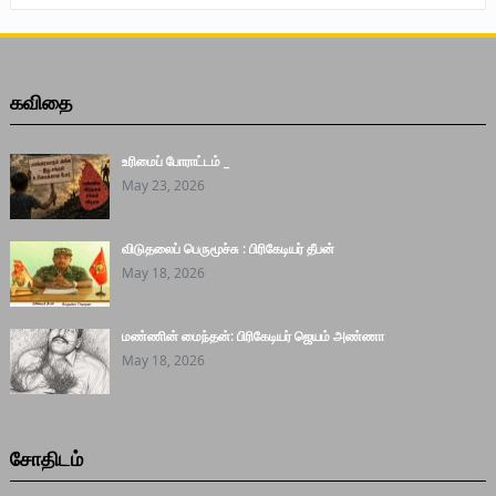
கவிதை
உரிமைப் போராட்டம் _
May 23, 2026
விடுதலைப் பெருமூச்சு : பிரிகேடியர் தீபன்
May 18, 2026
மண்ணின் மைந்தன்: பிரிகேடியர் ஜெயம் அண்ணா
May 18, 2026
சோதிடம்