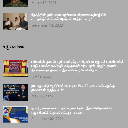
March 10, 2025
தேசத்தின் குரல் பாலா அண்ணை வீரவணக்க நிகழ்வில்
சு.ப.தமிழ்ச்செல்வன் அவர்கள் ஆற்றிய உரை.!
December 14, 2023
சமுகவலை
புலிகளின் குரல் பொறுப்பாளர் திரு. தமிழன்பன் (ஜவான்) அவர்களின்
புகழ் வணக்க நிகழ்வும் ‘விடுதலைச் சிற்பி’ நூல் மற்றும் ‘ஜவான் –
திடம் குன்றா தீக்குரல்’ இசைப்பேழை வெளியீடும்.
July 13, 2026
நாடாளுமன்ற உறுப்பினர் இராமநாதன் அர்ச்சுனா அவர்களுக்கு
நிலவனின் திறந்த மடல்!
May 23, 2026
தமிழீழ கலைபண்பாட்டுக் கழகம் தேசிய இன விடுதலையின்
எழுச்சி,புரட்சிக்கு வித்திட்டது – நிலவன்.
September 02, 2024