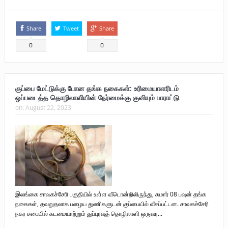
Share
Tweet
Share
0
0
குப்பை மேட்டுக்கு போன தங்க நகைகள்: உரிமையாளரிடம்
ஒப்படைத்த தொழிலாளியின் நேர்மைக்கு குவியும் பாராட்டு
on:
August 22, 2023
இலங்கை சாவகச்சேரி பகுதியில் உள்ள வீடொன்றிலிருந்து, சுமார் 08 பவுன் தங்க
நகைகள், தவறுதலாக பழைய துணிகளுடன் குப்பையில் வீசப்பட்டன. சாவகச்சேரி
நகர சபையில் கடமையாற்றும் துப்புரவுத் தொழிலாளி ஒருவர...