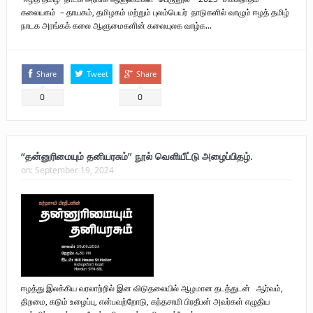
கலையகம் – தாயகம், தமிழகம் மற்றும் புலம்பெயர் நாடுகளில் வாழும் ஈழத் தமிழ்
நாடக அரங்கக் கலை ஆளுமைகளின் கலையுலக வாழ்க...
Share
Tweet
Share
0
0
“தன்னுரிமையும் தனியரசும்” நூல் வெளியீட்டு அழைப்பிதழ்.
on:
September 19, 2024
ஈழத்து இலக்கிய வரலாற்றில் இன விடுதலையில் ஆழமான தடத்துடன் ஆர்வம்,
திறமை, கடும் உழைப்பு, என்பவற்றோடு, கந்தசாமி பிரதீபன் அவர்கள் எழுதிய