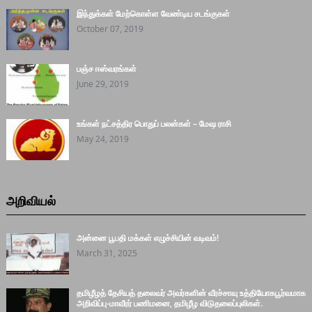
இந்துக்கள் மேற்கொள்ள வேண்டிய சடங்குகள்
October 07, 2019
பஞ்ச ஈஸ்வரங்கள்
June 29, 2019
உங்கள் நட்சத்திர பொதுப் பலன்கள் – மேஷ ராசி
May 24, 2019
அறிவியல்
அன்னை பூபதி மக்கள் எழுச்சியின் வடிவம்!
March 31, 2025
தமிழீழத் தேசியத் தலைவர் அவர்களின் வீரச்சாவு உத்தியோகபூர்வமாக
அறிவிப்பு-மாவீரர் பணிமனை, தமிழீழ விடுதலைப்புலிகள்.