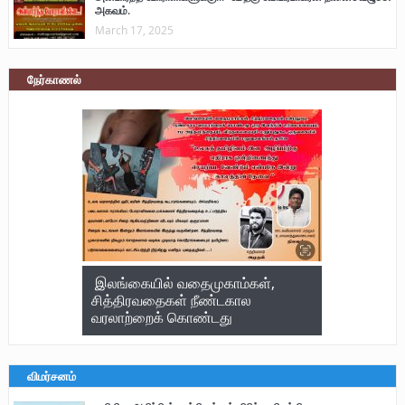
அகவம்.
March 17, 2025
நேர்காணல்
இலங்கையில் வதைமுகாம்கள்,
சித்திரவதைகள் நீண்டகால
வரலாற்றைக் கொண்டது
விமர்சனம்