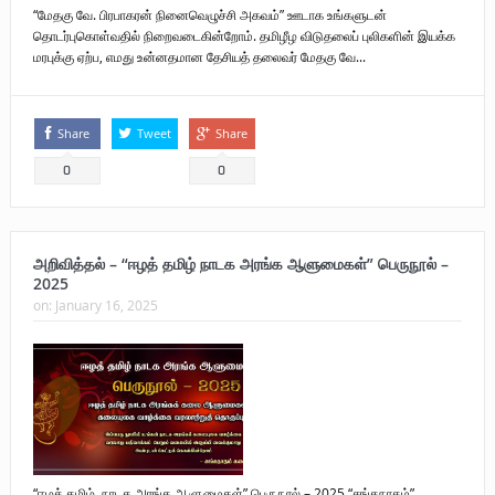
“மேதகு வே. பிரபாகரன் நினைவெழுச்சி அகவம்” ஊடாக உங்களுடன்
தொடர்புகொள்வதில் நிறைவடைகின்றோம். தமிழீழ விடுதலைப் புலிகளின் இயக்க
மரபுக்கு ஏற்ப, எமது உன்னதமான தேசியத் தலைவர் மேதகு வே...
Share
Tweet
Share
0
0
அறிவித்தல் – “ஈழத் தமிழ் நாடக அரங்க ஆளுமைகள்” பெருநூல் –
2025
on:
January 16, 2025
“ஈழத் தமிழ் நாடக அரங்க ஆளுமைகள்” பெருநூல் – 2025 “சங்கநாதம்”