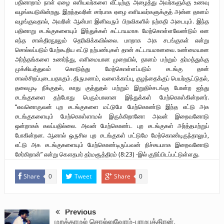
பதினாறாம் நாள் ஏழை எளியவர்களை வீட்டிற்கு அழைத்து அவர்களுக்கு உணவு
வழங்கபடுகின்றது. இறந்தவரின் சார்பாக ஏழை எளியவர்களுக்குத் அன்ன தானம்
வழங்குவதால், அவரின் ஆன்மா இனிவரும் பிறவிகளில் நற்கதி அடையும். இந்த
பதினாறு சடங்குகளையும் இந்துக்கள் கட்டாயமாக மேற்கொள்ளவேண்டும் என
எந்த சாஸ்திரநூலும் தெரிவிக்கவில்லை. மாறாக அக சடங்குகள் என்று
சொல்லப்படும் மேற்கூறிய எட்டு நற்பண்புகள் தான் கட்டாயமானவை. உண்மையான
அர்த்தங்களை உணர்ந்து, எளிமையான முறையில், தானம் மற்றும் தர்மத்துக்கு
முக்கியத்துவம் கொடுத்து மேற்கொள்ளப்படும் சடங்கு தான்
சாலச்சிறப்புடையதாகும். திருமணம், வளைக்காப்பு, குழந்தைக்குப் பெயர்சூட்டுதல்,
தலைமுடி நீக்குதல், காது குத்துதல் மற்றும் இறுதிச்சடங்கு போன்ற ஐந்து
சடங்குகளை தற்போது பெரும்பாலான இந்துக்கள் மேற்கொள்கின்றனர்.
“எவனொருவன் புற சடங்குகளை மட்டுமே மேற்கொண்டு இந்த எட்டு அக
சடங்குகளையும் மேற்கொள்ளாமல் இருக்கிறானோ அவன் இறைவனோடு
ஒன்றாகக் கலப்பதில்லை. அவன் மேற்கொண்ட புற சடங்குகள் அர்த்தமற்றுப்
போகின்றன. ஆனால் ஒருசில புற சடங்குகள் மட்டுமே மேற்கொண்டிருந்தாலும்,
எட்டு அக சடங்குகளையும் மேற்கொண்டிருப்பவன் நிச்சயமாக இறைவனோடு
சேர்கிறான்” என்று கௌதமர் தர்மசூத்திரம் (8:23) -இல் குறிப்பிடப்பட்டுள்ளது.
Share
Tweet
Share
0
0
Previous
மறக்காமல் சொல்லுவோம்-பரமபுத்திரன்.