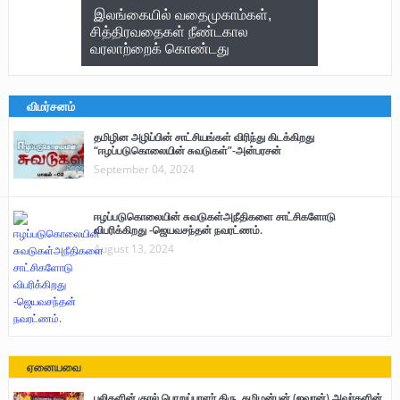
இலங்கையில் வதைமுகாம்கள்,
சித்திரவதைகள் நீண்டகால
வரலாற்றைக் கொண்டது
விமர்சனம்
தமிழின அழிப்பின் சாட்சியங்கள் விரிந்து கிடக்கிறது
“ஈழப்படுகொலையின் சுவடுகள்”-அன்பரசன்
September 04, 2024
ஈழப்படுகொலையின் சுவடுகள்அநீதிகளை சாட்சிகளோடு
விபரிக்கிறது -ஜெயவசந்தன் நவரட்ணம்.
August 13, 2024
ஏனையவை