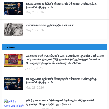
நாடாளுமன்ற உறுப்பினர் இராமநாதன் அர்ச்சுனா அவர்களுக்கு
நிலவனின் திறந்த மடல்!
May 23, 2026
முள்ளிவாய்க்கால்: துரோகத்தின் சாட்சியம்
May 18, 2026
வலை
புலிகளின் குரல் பொறுப்பாளர் திரு. தமிழன்பன் (ஜவான்) அவர்களின்
புகழ் வணக்க நிகழ்வும் ‘விடுதலைச் சிற்பி’ நூல் மற்றும் ‘ஜவான் –
திடம் குன்றா தீக்குரல்’ இசைப்பேழை வெளியீடும்.
July 13, 2026
நாடாளுமன்ற உறுப்பினர் இராமநாதன் அர்ச்சுனா அவர்களுக்கு
நிலவனின் திறந்த மடல்!
May 23, 2026
தமிழீழ கலைபண்பாட்டுக் கழகம் தேசிய இன விடுதலையின்
எழுச்சி,புரட்சிக்கு வித்திட்டது – நிலவன்.