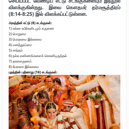
செய்யப்பட வேண்டிய எட்டு சடங்குகளையும் இந்நூல்
விளக்குகின்றது. இவை கௌதமர் தர்மசூத்திரம்
(8:14-8:25) இல் விளக்கப்பட்டுள்ளன.
அகத்தின் எட்டு (8) சடங்குகள்:
1) எல்லா உயிர்களிடமும் கருணை
2) பொறுமை
3) பொறாமை இல்லாமை
4) மனத்தூய்மை
5) சாந்தம்
6) நல்ல எண்ணங்களைக் கொண்டிருத்தல்
7) தாராளகுணம்
8) பேராசை இல்லாமை
புறத்தின் பதினாறு (16) சடங்குகள்: