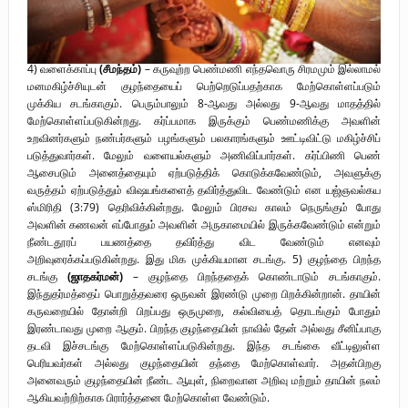
4) வளைக்காப்பு
(சீமந்தம்)
– கருவுற்ற பெண்மணி எந்தவொரு சிரமமும் இல்லாமல்
மனமகிழ்ச்சியுடன் குழந்தையைப் பெற்றெடுப்பதற்காக மேற்கொள்ளப்படும்
முக்கிய சடங்காகும். பெரும்பாலும் 8-ஆவது அல்லது 9-ஆவது மாதத்தில்
மேற்கொள்ளப்படுகின்றது. கர்ப்பமாக இருக்கும் பெண்மணிக்கு அவளின்
உறவினர்களும் நண்பர்களும் பழங்களும் பலகாரங்களும் ஊட்டிவிட்டு மகிழ்ச்சிப்
படுத்துவார்கள். மேலும் வளையல்களும் அணிவிப்பார்கள். கர்ப்பிணி பெண்
ஆசைபடும் அனைத்தையும் ஏற்படுத்திக் கொடுக்கவேண்டும், அவளுக்கு
வருத்தம் ஏற்படுத்தும் விஷயங்களைத் தவிர்த்துவிட வேண்டும் என யஜ்ஞவல்கய
ஸ்மிரிதி (3:79) தெரிவிக்கின்றது. மேலும் பிரசவ காலம் நெருங்கும் போது
அவளின் கணவன் எப்போதும் அவளின் அருகாமையில் இருக்கவேண்டும் என்றும்
நீண்டதூரப் பயணத்தை தவிர்த்து விட வேண்டும் எனவும்
அறிவுரைக்கப்படுகின்றது. இது மிக முக்கியமான சடங்கு. 5) குழந்தை பிறந்த
சடங்கு
(ஜாதகர்மன்)
– குழந்தை பிறந்ததைக் கொண்டாடும் சடங்காகும்.
இந்துதர்மத்தைப் பொறுத்தவரை ஒருவன் இரண்டு முறை பிறக்கின்றான். தாயின்
கருவறையில் தோன்றி பிறப்பது ஒருமுறை, கல்வியைத் தொடங்கும் போதும்
இரண்டாவது முறை ஆகும். பிறந்த குழந்தையின் நாவில் தேன் அல்லது சீனிப்பாகு
தடவி இச்சடங்கு மேற்கொள்ளப்படுகின்றது. இந்த சடங்கை வீட்டிலுள்ள
பெரியவர்கள் அல்லது குழந்தையின் தந்தை மேற்கொள்வார். அதன்பிறகு
அனைவரும் குழந்தையின் நீண்ட ஆயுள், நிறைவான அறிவு மற்றும் தாயின் நலம்
ஆகியவற்றிற்காக பிரார்த்தனை மேற்கொள்ள வேண்டும்.