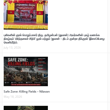
புலிகளின் குரல் பொறுப்பாளர் திரு. தமிழன்பன் (ஜவான்) அவர்களின் புகழ் வணக்க
நிகழ்வும் ‘விடுதலைச் சிற்பி’ நூல் மற்றும் ‘ஜவான் – திடம் குன்றா தீக்குரல்’ இசைப்பேழை
வெளியீடும்.
July 13, 2026
Safe Zone: Killing Fields – Nilavan
May 18, 2026