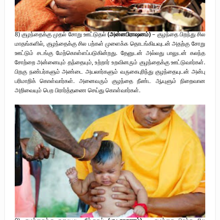
8) குழந்தைக்கு முதல் சோறு ஊட்டுதல்
(அன்னபிராஷனம்)
– குழந்தை பிறந்து சில
மாதங்களில், குழந்தைக்கு சில பற்கள் முளைக்க தொடங்கியவுடன் அதற்கு சோறு
ஊட்டும் சடங்கு மேற்கொள்ளப்படுகின்றது. தேனுடன் அல்லது பாலுடன் கலந்த
சோற்றை அன்னையும் தந்தையும், உற்றார் உறவினரும் குழந்தைக்கு ஊட்டுவார்கள்.
பிறகு நண்பர்களும் அண்டை அயலார்களும் வருகைபுரிந்து குழந்தையுடன் அன்பு
பரிமாறிக் கொள்வார்கள். அனைவரும் குழந்தை நீண்ட ஆயுளும் நிறைவான
அறிவையும் பெற பிரார்த்தணை செய்து கொள்வார்கள்.