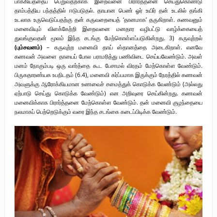
பாக்கியத்தைப் பெறுவதற்காக இறைவனை பிரார்த்தனை செய்துகொண்டு
தாம்பத்திய பந்தத்தில் ஈடுபடுதல். தாயான பெண் ஓர் உயிர் தன் உடலில் தங்கி
உடலாக உருவெடுப்பதற்கு தன் கருவறையைத் ‘தானமாக’ தருகிறாள். கணவனும்
மனைவியும் விளக்கேற்றி இறைவனை மனதார வழிபட்டு வாழ்க்கையைத்
துவங்குவதன் மூலம் இந்த சடங்கு மேற்கொள்ளப்படுகின்றது. 3) கருவுற்றல்
(பும்சவனம்)
– கருவுற்ற மனைவி தாய் ஸ்தானத்தை அடைகிறாள். எனவே
கணவன் அவளை தாயைப் போல பராமரித்து பணிவிடை செய்யவேண்டும். அவள்
மனம் நோகும்படி ஒரு வார்த்தை கூட பேசாமல் விரதம் மேற்கொள்ள வேண்டும்.
பிருகதாரண்யக உபநிடதம் (6.4), மனைவி கர்ப்பமாக இருக்கும் நேரத்தில் கணவன்
அவளுக்கு ஆரோக்கியமான உணவைச் சமைத்துக் கொடுக்க வேண்டும் (அல்லது
ஏற்பாடு செய்து கொடுக்க வேண்டும்) என அறிவுரை செய்கின்றது. கணவன்
மனைவிக்காக பிரார்த்தனை மேற்கொள்ள வேண்டும். தன் மனைவி குழந்தையை
நலமாகப் பெற்றெடுக்கும் வரை இந்த சடங்கை கடைப்பிடிக்க வேண்டும்.