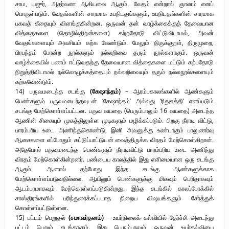
சாம, யஜுர், அதர்வண ஆகியவை ஆகும். வேதம் என்றால் ஞானம் எனப்
பொருள்படும். வேதங்களின் சாரமாக உபநிடதங்களும், உபநிடதங்களின் சாரமாக
பகவத் கீதையும் விளங்குகின்றன. ஒருவன் தன் வாழ்க்கைக்குத் தேவையான
வித்தைகளை (தொழில்திறன்களை) கற்றதோடு விட்டுவிடாமல், அவன்
வேதங்களையும் அவசியம் கற்க வேண்டும். மேலும் திருக்குறள், திருமுறை,
பிரபந்தம் போன்ற நூல்களும் நல்லறிவை தரும் நூல்களாகும். ஒருவன்
வாழ்க்கையில் பணம் ஈட்டுவதற்கு தேவையான வித்தைகளை மட்டும் கற்பதோடு
நிறுத்திவிடாமல் நல்லொழுக்கத்தையும் நல்லறிவையும் தரும் நல்லநூல்களையும்
கற்கவேண்டும்.
14) பருவமடைந்த சடங்கு
(கேஷாந்தம்)
– ஆரம்பகாலங்களில் ஆண்களும்
பெண்களும் பருவமடைந்தவுடன் ‘கேஷாந்தம்’ அல்லது ’ரிதுசுத்தி’ எனப்படும்
சடங்கு மேற்கொள்ளப்பட்டன. பருவ வயதை (பெரும்பாலும் 16 வயதை) அடைந்த
ஆணின் சிகையும் முகத்திலுள்ள முடிகளும் மழிக்கப்படும். பிறகு நீராடி விட்டு,
பாரம்பரிய உடை அணிந்துகொண்டு, இனி அவனுக்கு உண்டாகும் பாலுணர்வு
ஆசைகளை எப்போதும் கட்டுப்பாட்டுடன் வைத்திருக்க விரதம் மேற்கொள்கிறான்.
அதேபோல் பருவமடைந்த பெண்களும் நீராடிவிட்டு பாரம்பரிய உடை அணிந்து
விரதம் மேற்கொள்கின்றனர். பண்டைய காலத்தில் இது எளிமையான ஒரு சடங்கு
ஆகும். ஆனால் தற்போது இந்த சடங்கு ஆண்களுக்காக
மேற்கொள்ளப்படுவதில்லை. ஆயினும் பெண்களுக்கு மிகவும் பெரிதாகவும்
ஆடம்பரமாகவும் மேற்கொள்ளப்படுகின்றது. இந்த சடங்கில் காலப்போக்கில்
சாஸ்திரங்களில் பரிந்துரைக்கப்படாத நிறைய விஷயங்களும் சேர்த்துக்
கொள்ளப்பட்டுள்ளன.
15) பட்டம் பெறுதல்
(சமாவர்தனம்)
– உயர்நிலைக் கல்வியில் தேர்ச்சி அடைந்து
பட்டம் பெறும் சடங்காகும். இது பெரும்பாலும் ஒருவன் உயர்கல்வியை