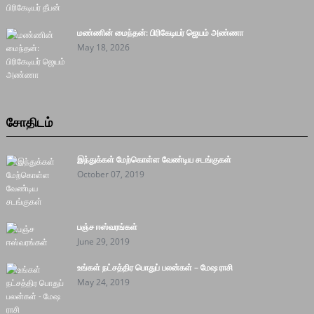
மண்ணின் மைந்தன்: பிரிகேடியர் ஜெயம் அண்ணா
May 18, 2026
சோதிடம்
இந்துக்கள் மேற்கொள்ள வேண்டிய சடங்குகள்
October 07, 2019
பஞ்ச ஈஸ்வரங்கள்
June 29, 2019
உங்கள் நட்சத்திர பொதுப் பலன்கள் – மேஷ ராசி
May 24, 2019