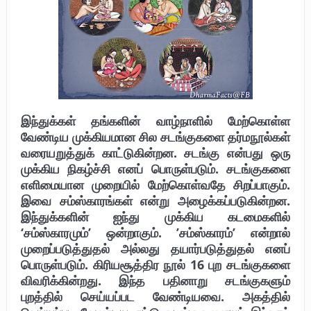
புலிகளின் குரல் பொறுப்பாளர் திரு. தமிழன்பன் (ஜவான்) அவர்களின் புகழ்
வணக்க நிகழ்வும் ‘விடுதலைச் சிற்பி’ நூல் மற்றும் ‘ஜவான் – திடம் குன்றா
தீக்குரல்’ இசைப்பேழை வெளியீடும்.
உரிமைப் போராட்டம் _
நாடாளுமன்ற உறுப்பினர் இராமநாதன் அர்ச்சுனா அவர்களுக்கு நிலவனின்
இந்துக்கள் தங்களின் வாழ்நாளில் மேற்கொள்ள
வேண்டிய முக்கியமான சில சடங்குகளை தர்மநூல்கள்
திறந்த மடல்!
வரையறுத்துக் காட்டுகின்றன. சடங்கு என்பது ஒரு
முக்கிய நிகழ்ச்சி எனப் பொருள்படும். சடங்குகளை
எளிமையான முறையில் மேற்கொள்வதே சிறப்பாகும்.
இவை சம்ஸ்காரங்கள் என்று அழைக்கப்படுகின்றன.
இந்துக்களின் ஐந்து முக்கிய கடமைகளில்
‘சம்ஸ்காரமும்’ ஒன்றாகும். ’சம்ஸ்காரம்’ என்றால்
முறைப்படுத்துதல் அல்லது தயார்படுத்துதல் எனப்
பொருள்படும். கிரியசூத்திர நூல் 16 புற சடங்குகளை
விவரிக்கின்றது. இந்த பதினாறு சடங்குகளும்
புறத்தில் செய்யப்பட வேண்டியவை. அகத்தில்