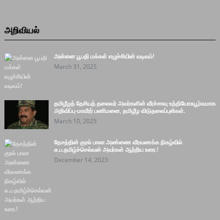
அறிவியல்
அன்னை பூபதி மக்கள் எழுச்சியின் வடிவம்!
March 31, 2025
தமிழீழத் தேசியத் தலைவர் அவர்களின் வீரச்சாவு உத்தியோகபூர்வமாக
அறிவிப்பு-மாவீரர் பணிமனை, தமிழீழ விடுதலைப்புலிகள்.
March 10, 2025
தேசத்தின் குரல் பாலா அண்ணை வீரவணக்க நிகழ்வில்
சு.ப.தமிழ்ச்செல்வன் அவர்கள் ஆற்றிய உரை.!
December 14, 2023