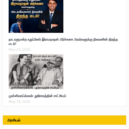
நாடாளுமன்ற உறுப்பினர் இராமநாதன் அர்ச்சுனா அவர்களுக்கு நிலவனின் திறந்த
மடல்!
May 23, 2026
முள்ளிவாய்க்கால்: துரோகத்தின் சாட்சியம்
May 18, 2026
அரசியல்