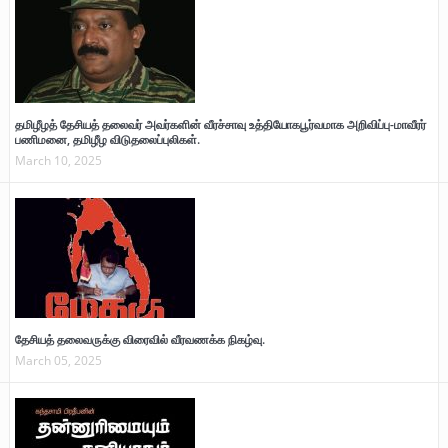
தமிழீழத் தேசியத் தலைவர் அவர்களின் வீரச்சாவு உத்தியோகபூர்வமாக அறிவிப்பு-மாவீரர்
பணிமனை, தமிழீழ விடுதலைப்புலிகள்.
March 10, 2025
தேசியத் தலைவருக்கு விரைவில் வீரவணக்க நிகழ்வு.
March 05, 2025