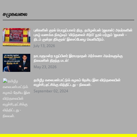
சமுகவலை
புலிகளின் குரல் பொறுப்பாளர் திரு. தமிழன்பன் (ஜவான்) அவர்களின்
புகழ் வணக்க நிகழ்வும் ‘விடுதலைச் சிற்பி’ நூல் மற்றும் ‘ஜவான் –
திடம் குன்றா தீக்குரல்’ இசைப்பேழை வெளியீடும்.
July 13, 2026
நாடாளுமன்ற உறுப்பினர் இராமநாதன் அர்ச்சுனா அவர்களுக்கு
நிலவனின் திறந்த மடல்!
May 23, 2026
தமிழீழ கலைபண்பாட்டுக் கழகம் தேசிய இன விடுதலையின்
எழுச்சி,புரட்சிக்கு வித்திட்டது – நிலவன்.
September 02, 2024