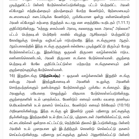
முடித்துவிட்டப் பின்னர் மேற்கொள்ளப்படுகின்றது. பட்டம் பெற்றவிட்ட அவன்
எப்போதும் சத்தியத்தையும் தர்மத்தையும் போற்ற வேண்டும், நேர்மையையும்
கடமையையும் கடைப்பிடிக்க வேண்டும், முக்கியமான ஒன்று என்னவென்றால்
அவன் எப்போதும் கற்பதை நிறுத்தக் கூடாது என தைத்திரிய உபநிடதம் (1.11.1)
குறிப்பிடுகின்றது. “கற்றது கைம்மண் அளவு, கலலாதது உலக அளவு” அல்லவா?
பட்டம் பெற்றவுடன் பெற்றோர் காலில் விழுந்து ஆசிர்வாதம் பெற்றுவிட்டு
கோவிலுக்கு சென்று வழிபாட்டில் ஈடுபடுவதே இந்த சடங்குமுறை ஆகும்.
ஆரம்பகாலத்தில் இந்த சடங்கு குருகுலக் கல்வியை முடித்துவிட்டு திரும்பும் போது
மேற்கொள்ளப்பட்டது. இதன்பிறகு ஒருவன் திருமண வாழ்க்கையில் ஈடுபட
எண்ணங்கொண்டால், அவன் திருமண சடங்கை மேற்கொள்வான். குழந்தை
பெற்றவுடன் மேலே குறிப்பிடப்பட்டுள்ள மற்றமற்ற சடங்குகளையும் தன்
குழந்தை(களு)க்கு மேற்கொள்வான்.
16) இறுதிசடங்கு
(அந்தயெஷ்டி)
– ஒருவன் வாழ்க்கையின் இறுதிச் சடங்கு
என்பது அவன் இறந்துபோனவுடன் அவனின் உடலுக்கு அவனின்
சொந்தபந்தங்களும் நண்பர்களும் மேற்கொள்ளும் முக்கிய சடங்காகும். இது
அவனுக்கு மரியாதை செலுத்தும் விதமாக மேற்கொள்ளப்படுகின்றது.
குழந்தைகளின் உடல் புதைக்கப்பட வேண்டும் எனவும் வாலிப வயதை தாண்டிய
பெரியவர்களின் உடல் தகனம் செய்யப்பட வேண்டும் எனவும் ரிக்வேதம் (10:16)
அறிவுரைக்கின்றது. இந்த சடங்கு ஓர் இரண்டு முதல் பதினாறு நாட்களுக்கு
நீடிக்கின்றது. இறந்தவரின் உடல் நீராடப்பட்டு, புத்தாடைகள் அணிவிக்கப்பட்டு, கால்
கட்டைவிரல்கள் ஒன்றாக கட்டப்பட்டு, நெற்றியில் திலகம் இடப்படுகின்றது. பின்னர்
அவரின் உடல் முறையான ஓர் இடத்திற்குக் கொண்டு செல்லப்பட்டு தகனம்
செய்யப்படுகின்றது. பதினாறு நாட்களுக்கு துக்கம் அனுசரிக்கப்பட்டு பின்னர்