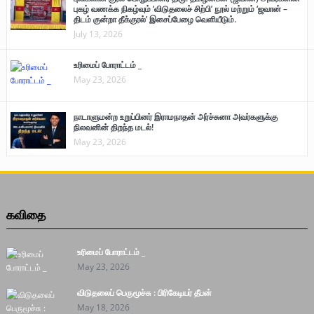
புலிகளின் குரல் பொறுப்பாளர் திரு. தமிழன்பன் (ஜவான்) அவர்களின்
புகழ் வணக்க நிகழ்வும் ‘விடுதலைச் சிற்பி’ நூல் மற்றும் ‘ஜவான் –
திடம் குன்றா தீக்குரல்’ இசைப்பேழை வெளியீடும்.
July 13, 2026
உரிமைப் போராட்டம் _
May 23, 2026
நாடாளுமன்ற உறுப்பினர் இராமநாதன் அர்ச்சுனா அவர்களுக்கு
நிலவனின் திறந்த மடல்!
May 23, 2026
கவிதை
உரிமைப் போராட்டம் _
May 23, 2026
விடுதலைப் பெருமூச்சு : பிரிகேடியர் தீபன்
May 18, 2026