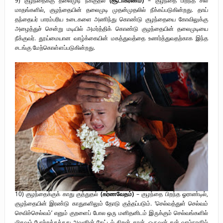
9) குழந்தைக்கு தலைமுடி நீக்குதல்
(சூடாகரணம்)
– குழந்தை பிறந்த சில
மாதங்களில், குழந்தையின் தலைமுடி முதன்முதலில் நீக்கப்படுகின்றது. தாய்
தந்தையர் பாரம்பரிய உடைகளை அணிந்து கொண்டு குழந்தையை கோவிலுக்கு
அழைத்துச் சென்று மடியில் அமர்த்திக் கொண்டு குழந்தையின் தலைமுடியை
நீக்குவர். தூய்மையான வாழ்க்கையின் மகத்துவத்தை உணர்த்துவதற்காக இந்த
சடங்கு மேற்கொள்ளப்படுகின்றது.
10) குழந்தைக்குக் காது குத்துதல்
(கர்ணவேதம்)
– குழந்தை பிறந்த ஓராண்டில்,
குழந்தையின் இரண்டு காதுகளிலும் தோடு குத்தப்படும். ‘செல்வத்துள் செல்வம்
செவிச்செல்வம்’ எனும் குறளைப் போல ஒரு மனிதனிடம் இருக்கும் செல்வங்களில்
மிகவும் போற்றத்தக்கது அவனின் கேட்டல் திறன் தான். ஒருவன் தன் வாழ்நாளில்