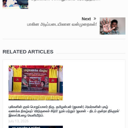
Next
பாலின அடிப்படையிலான வன்முறைகள்!
RELATED ARTICLES
புலிகளின் குரல் பொறுப்பாளர் திரு. தமிழன்பன் (ஜவான்) அவர்களின் புகழ்
வணக்க நிகழ்வும் ‘விடுதலைச் சிற்பி’ நூல் மற்றும் ‘ஜவான் – திடம் குன்றா தீக்குரல்’
இசைப்பேழை வெளியீடும்.
July 13, 2026