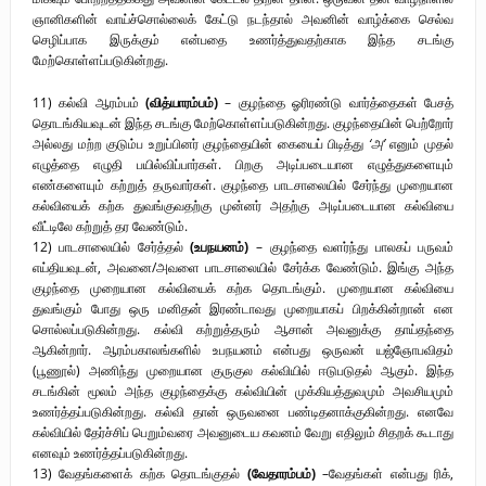
ஞானிகளின் வாய்ச்சொல்லைக் கேட்டு நடந்தால் அவனின் வாழ்க்கை செல்வ
செழிப்பாக இருக்கும் என்பதை உணர்த்துவதற்காக இந்த சடங்கு
மேற்கொள்ளப்படுகின்றது.
11) கல்வி ஆரம்பம்
(வித்யாரம்பம்)
– குழந்தை ஓரிரண்டு வார்த்தைகள் பேசத்
தொடங்கியவுடன் இந்த சடங்கு மேற்கொள்ளப்படுகின்றது. குழந்தையின் பெற்றோர்
அல்லது மற்ற குடும்ப உறுப்பினர் குழந்தையின் கையைப் பிடித்து
‘அ’
எனும் முதல்
எழுத்தை எழுதி பயில்விப்பார்கள். பிறகு அடிப்படையான எழுத்துகளையும்
எண்களையும் கற்றுத் தருவார்கள். குழந்தை பாடசாலையில் சேர்ந்து முறையான
கல்வியைக் கற்க துவங்குவதற்கு முன்னர் அதற்கு அடிப்படையான கல்வியை
வீட்டிலே கற்றுத் தர வேண்டும்.
12) பாடசாலையில் சேர்த்தல்
(உபநயனம்)
– குழந்தை வளர்ந்து பாலகப் பருவம்
எய்தியவுடன், அவனை/அவளை பாடசாலையில் சேர்க்க வேண்டும். இங்கு அந்த
குழந்தை முறையான கல்வியைக் கற்க தொடங்கும். முறையான கல்வியை
துவங்கும் போது ஒரு மனிதன் இரண்டாவது முறையாகப் பிறக்கின்றான் என
சொல்லப்படுகின்றது. கல்வி கற்றுத்தரும் ஆசான் அவனுக்கு தாய்தந்தை
ஆகின்றார். ஆரம்பகாலங்களில் உபநயனம் என்பது ஒருவன் யஜ்ஞோபவிதம்
(பூணூல்) அணிந்து முறையான குருகுல கல்வியில் ஈடுபடுதல் ஆகும். இந்த
சடங்கின் மூலம் அந்த குழந்தைக்கு கல்வியின் முக்கியத்துவமும் அவசியமும்
உணர்த்தப்படுகின்றது. கல்வி தான் ஒருவனை பண்டிதனாக்குகின்றது. எனவே
கல்வியில் தேர்ச்சிப் பெறும்வரை அவனுடைய கவனம் வேறு எதிலும் சிதறக் கூடாது
எனவும் உணர்த்தப்படுகின்றது.
13) வேதங்களைக் கற்க தொடங்குதல்
(வேதாரம்பம்)
–வேதங்கள் என்பது ரிக்,