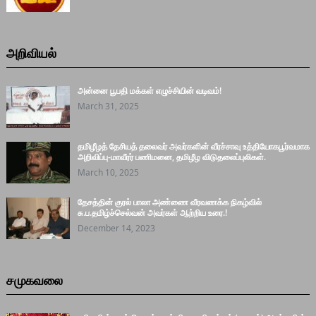
அறிவியல்
அன்னை பூபதி மக்கள் எழுச்சியின் வடிவம்!
March 31, 2025
தமிழீழத் தேசியத் தலைவர் அவர்களின் வீரச்சாவு உத்தியோகபூர்வமாக
அறிவிப்பு-மாவீரர் பணிமனை, தமிழீழ விடுதலைப்புலிகள்.
March 10, 2025
தேசத்தின் குரல் பாலா அண்ணை வீரவணக்க நிகழ்வில்
சு.ப.தமிழ்ச்செல்வன் அவர்கள் ஆற்றிய உரை.!
December 14, 2023
சமுகவலை