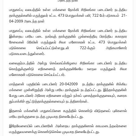
புலிகளின் குரல் பொறுப்பாளர் திரு. தமிழன்பன் (ஜவான்) அவர்களின் புகழ்
பாதுகாப்பு வலயத்தில் உள்ள மக்களை நோக்கி சிறிலங்கா படையினர் நடத்திய
தாக்குதல்களில் மருத்துவர் உட்பட 473 பொதுமக்கள் பலி; 722 பேர் படுகாயம் 21-
வணக்க நிகழ்வும் ‘விடுதலைச் சிற்பி’ நூல் மற்றும் ‘ஜவான் – திடம் குன்றா
04-2009 அடைந்த நாள்
தீக்குரல்’ இசைப்பேழை வெளியீடும்.
பாதுகாப்பு வலயத்தில் உள்ள மக்களை நோக்கி சிறிலங்கா படையினர் நடத்திய
இன்றைய பாரிய படை நகர்வுத் தாக்குதலில் முல்லைத்தீவு பிராந்திய சுகாதார
உரிமைப் போராட்டம் _
சேவைகள் பிரிவின் மருத்துவர் சிவா மனோகரன் உட்பட 473 பொதுமக்கள்
படுகொலை செய்யப்பட்டுள்ளதுடன் 722-க்கும் அதிகமானோர்
நாடாளுமன்ற உறுப்பினர் இராமநாதன் அர்ச்சுனா அவர்களுக்கு நிலவனின்
படுகாயமடைந்துள்ளனர்.
வலைஞர்மடத்தில் அன்று செவ்வாய்க்கிழமை சிறிலங்கா படையினர் நடத்திய
திறந்த மடல்!
கொத்துக்குண்டு எறிகணைத் தாக்குதலிலேயே உளநல மருத்துவர் சிவா
மனோகரன் படுகொலை செய்யப்பட்டார்.
மாத்தளன் பகுதியில் படையினர் 20-042009 நடத்திய தாக்குதலில் சிக்கிய
மக்களை முன்னிறுத்தி அன்று பாரிய தாக்குதல் நடத்தப்பட்டது. இத்தாக்குதலின்
போது படையினர் அகோர எறிகணை மற்றும் நச்சுப் புகைத்தாக்குதலையும், கனரக
துப்பாக்கிச் சூட்டுத்தாக்குதல்களையும் நடத்தினார்கள்.
இதனால் மக்களின் பாதுகாப்பினை கருத்தில் கொண்டு விடுதலைப் புலிகளால்
பாரிய தாக்குதலை நடத்த முடியாத நிலையேற்பட்டது.
இதேவேளையில் படையினரின் அன்றைய தாக்குதலினால் காயமடைந்தவர்களை
மருத்துவமனைக்கு கொண்டுசெல்ல முடியாத நிலையேற்பட்டது.