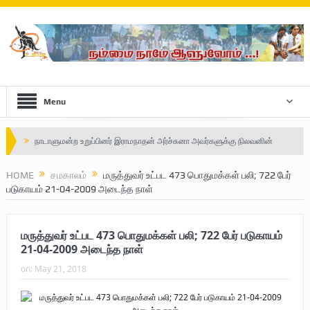
Menu
Safe Zone: Killing Fields – Nilavan
பாதுகாப்பு வலயம் : படுகொலைக்களம் – நிலவன்
HOME
சமகாலம்
மருத்துவர் உட்பட 473 பொதுமக்கள் பலி; 722 பேர்
படுகாயம் 21-04-2009 அடைந்த நாள்
விடுதலைப் பெருமூச்சு : பிரிகேடியர் தீபன்
மண்ணின் மைந்தன்: பிரிகேடியர் ஜெயம் அண்ணா
மருத்துவர் உட்பட 473 பொதுமக்கள் பலி; 722 பேர் படுகாயம்
வரலாற்று ஆவணங்களின் வெளியீட்டு
21-04-2009 அடைந்த நாள்
on:
May 21, 2018
முள்ளிவாய்க்கால்: செங்குருதி படிந்த வரலாற்றுச் சுவடு
முள்ளிவாய்க்கால்: துரோகத்தின் சாட்சியம்