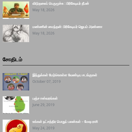
விடுதலைப் பெருமூச்சு : பிரிகேடியர் தீபன்
May 18, 2026
மண்ணின் மைந்தன்: பிரிகேடியர் ஜெயம் அண்ணா
May 18, 2026
சோதிடம்
இந்துக்கள் மேற்கொள்ள வேண்டிய சடங்குகள்
October 07, 2019
பஞ்ச ஈஸ்வரங்கள்
June 29, 2019
உங்கள் நட்சத்திர பொதுப் பலன்கள் – மேஷ ராசி
May 24, 2019