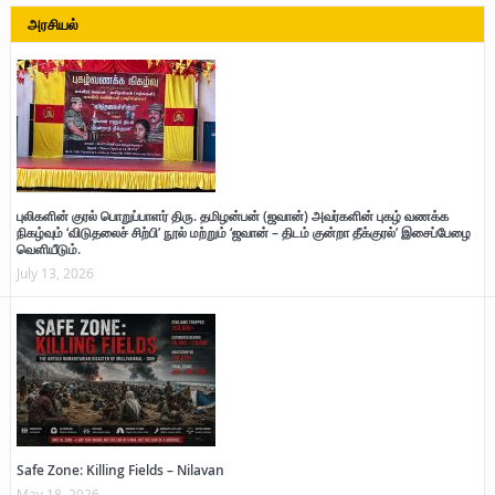
அரசியல்
புலிகளின் குரல் பொறுப்பாளர் திரு. தமிழன்பன் (ஜவான்) அவர்களின் புகழ் வணக்க
நிகழ்வும் ‘விடுதலைச் சிற்பி’ நூல் மற்றும் ‘ஜவான் – திடம் குன்றா தீக்குரல்’ இசைப்பேழை
வெளியீடும்.
July 13, 2026
Safe Zone: Killing Fields – Nilavan
May 18, 2026