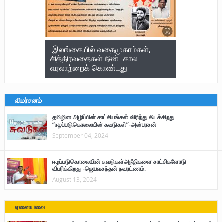
இலங்கையில் வதைமுகாம்கள்,
சித்திரவதைகள் நீண்டகால
வரலாற்றைக் கொண்டது
விமர்சனம்
தமிழின அழிப்பின் சாட்சியங்கள் விரிந்து கிடக்கிறது
“ஈழப்படுகொலையின் சுவடுகள்”-அன்பரசன்
September 04, 2024
ஈழப்படுகொலையின் சுவடுகள்அநீதிகளை சாட்சிகளோடு
விபரிக்கிறது -ஜெயவசந்தன் நவரட்ணம்.
August 13, 2024
ஏனையவை