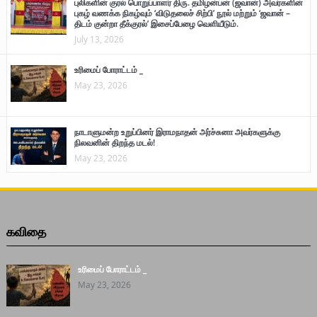
புலிகளின் குரல் பொறுப்பாளர் திரு. தமிழன்பன் (ஜவான்) அவர்களின்
புகழ் வணக்க நிகழ்வும் ‘விடுதலைச் சிற்பி’ நூல் மற்றும் ‘ஜவான் –
திடம் குன்றா தீக்குரல்’ இசைப்பேழை வெளியீடும்.
July 13, 2026
உரிமைப் போராட்டம் _
May 23, 2026
நாடாளுமன்ற உறுப்பினர் இராமநாதன் அர்ச்சுனா அவர்களுக்கு
நிலவனின் திறந்த மடல்!
May 23, 2026
கவிதை
உரிமைப் போராட்டம் _
May 23, 2026