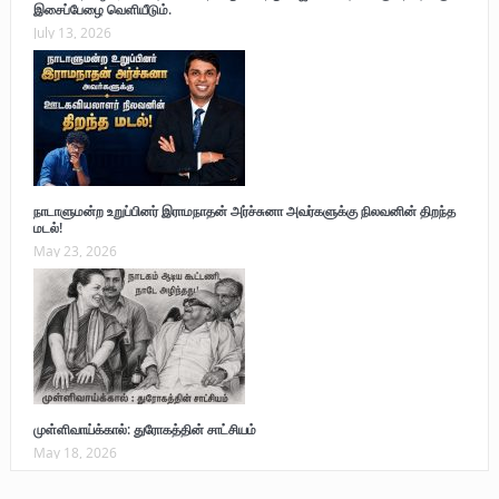
இசைப்பேழை வெளியீடும்.
July 13, 2026
நாடாளுமன்ற உறுப்பினர் இராமநாதன் அர்ச்சுனா அவர்களுக்கு நிலவனின் திறந்த
மடல்!
May 23, 2026
முள்ளிவாய்க்கால்: துரோகத்தின் சாட்சியம்
May 18, 2026