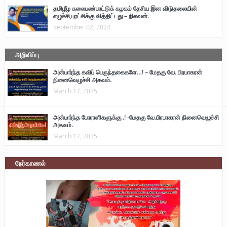
தமிழீழ கலைபண்பாட்டுக் கழகம் தேசிய இன விடுதலையின்
எழுச்சி,புரட்சிக்கு வித்திட்டது – நிலவன்.
September 02, 2024
அறிவிப்பு
அன்பார்ந்த கவிப் பெருந்தகைகளே…! – மேதகு வே. பிரபாகரன்
நினைவெழுச்சி அகவம்.
March 17, 2025
அன்பார்ந்த போராளிகளுக்கு..! -மேதகு வே.பிரபாகரன் நினைவெழுச்சி
அகவம்.
March 17, 2025
நேர்காணல்