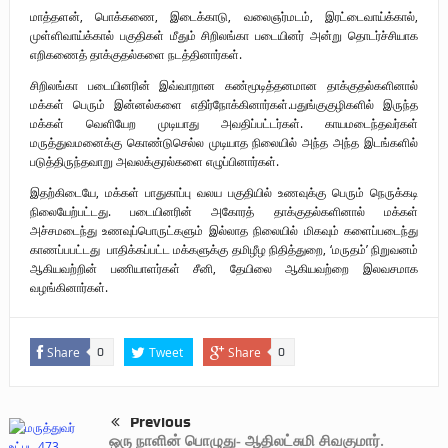
மாத்தளன், பொக்கணை, இடைக்காடு, வலைஞர்மடம், இரட்டைவாய்க்கால்,
முள்ளிவாய்க்கால் பகுதிகள் மீதும் சிறிலங்கா படையினர் அன்று தொடர்ச்சியாக
எறிகணைத் தாக்குதல்களை நடத்தினார்கள்.
சிறிலங்கா படையினரின் இவ்வாறான கண்மூடித்தனமான தாக்குதல்களினால்
மக்கள் பெரும் இன்னல்களை எதிர்நோக்கினார்கள்.பதுங்குகுழிகளில் இருந்த
மக்கள் வெளியேற முடியாது அவதிப்பட்டர்கள். காயமடைந்தவர்கள்
மருத்துவமனைக்கு கொண்டுசெல்ல முடியாத நிலையில் அந்த அந்த இடங்களில்
படுத்திருந்தவாறு அவலக்குரல்களை எழுப்பினார்கள்.
இதற்கிடையே, மக்கள் பாதுகாப்பு வலய பகுதியில் உணவுக்கு பெரும் நெருக்கடி
நிலையேற்பட்டது. படையினரின் அகோரத் தாக்குதல்களினால் மக்கள்
அச்சமடைந்து உணவுப்பொருட்களும் இல்லாத நிலையில் மிகவும் களைப்படைந்து
காணப்பபட்டது பாதிக்கப்பட்ட மக்களுக்கு தமிழீழ நிதித்துறை, ‘மருதம்’ நிறுவனம்
ஆகியவற்றின் பணியாளர்கள் சீனி, தேயிலை ஆகியவற்றை இலவசமாக
வழங்கினார்கள்.
Share
Tweet
Share
0
0
Previous
ஒரு நாளின் பொழுது- ஆதிலட்சுமி சிவகுமார்.