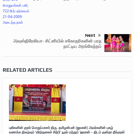
Next
அவுஸ்திரேலியா- சிட்னியில் சகோதரிகளின் பரத
நாட்டிய அரங்கேற்றம்
RELATED ARTICLES
புலிகளின் குரல் பொறுப்பாளர் திரு. தமிழன்பன் (ஜவான்) அவர்களின் புகழ்
வணக்க நிகழ்வும் ‘விடுதலைச் சிற்பி’ நூல் மற்றும் ‘ஜவான் – திடம் குன்றா தீக்குரல்’