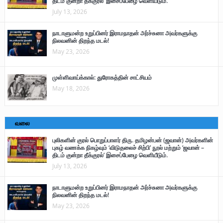
திடம் குன்றா தீக்குரல்’ இசைப்பேழை வெளியீடும்.
July 13, 2026
நாடாளுமன்ற உறுப்பினர் இராமநாதன் அர்ச்சுனா அவர்களுக்கு
நிலவனின் திறந்த மடல்!
May 23, 2026
முள்ளிவாய்க்கால்: துரோகத்தின் சாட்சியம்
May 18, 2026
வலை
புலிகளின் குரல் பொறுப்பாளர் திரு. தமிழன்பன் (ஜவான்) அவர்களின்
புகழ் வணக்க நிகழ்வும் ‘விடுதலைச் சிற்பி’ நூல் மற்றும் ‘ஜவான் –
திடம் குன்றா தீக்குரல்’ இசைப்பேழை வெளியீடும்.
July 13, 2026
நாடாளுமன்ற உறுப்பினர் இராமநாதன் அர்ச்சுனா அவர்களுக்கு
நிலவனின் திறந்த மடல்!
May 23, 2026