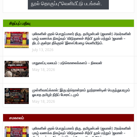
ு படங்கள்.
– 28
பலி; 722 பே
அடைந்த நா
சிறப்புப் பதிவு
புலிகளின் குரல் பொறுப்பாளர் திரு. தமிழன்பன் (ஜவான்) அவர்களின்
புகழ் வணக்க நிகழ்வும் ‘விடுதலைச் சிற்பி’ நூல் மற்றும் ‘ஜவான் –
திடம் குன்றா தீக்குரல்’ இசைப்பேழை வெளியீடும்.
July 13, 2026
பாதுகாப்பு வலயம் : படுகொலைக்களம் – நிலவன்
May 18, 2026
முள்ளிவாய்க்கால்: இருபத்தொன்றாம் நூற்றாண்டின் பெருந்துயரமும்
ஓயாத தமிழர் நீதிப் போராட்டமும்
May 18, 2026
சமகாலம்
புலிகளின் குரல் பொறுப்பாளர் திரு. தமிழன்பன் (ஜவான்) அவர்களின்
புகழ் வணக்க நிகழ்வும் ‘விடுதலைச் சிற்பி’ நூல் மற்றும் ‘ஜவான் –