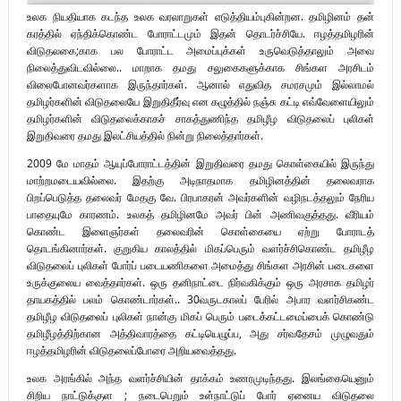
உலக நியதியாக கடந்த உலக வரலாறுகள் எடுத்தியம்புகின்றன. தமிழினம் தன்
கரத்தில் ஏந்திக்கொண்ட போராட்டமும் இதன் தொடர்ச்சியே. ஈழத்தமிழரின்
விடுதலகை;காக பல போராட்ட அமைப்புக்கள் உருவெடுத்தாலும் அவை
நிலைத்துவிடவில்லை.. மாறாக தமது சலுகைகளுக்காக சிங்கள அரசிடம்
விலைபோனவர்களாக இருந்தார்கள். ஆனால் எதுவித சமரசமும் இல்லாமல்
தமிழர்களின் விடுதலையே இறுதிதீர்வு என கழுத்தில் நஞ்சு கட்டி எவ்வேளையிலும்
தமிழர்களின் விடுதலைக்காகச் சாகத்துணிந்த தமிழீழ விடுதலைப் புலிகள்
இறுதிவரை தமது இலட்சியத்தில் நின்று நிலைத்தார்கள்.
2009 மே மாதம் ஆயுப்போராட்டத்தின் இறுதிவரை தமது கொள்கையில் இருந்து
மாற்றமடையவில்லை. இதற்கு அடிநாதமாக தமிழினத்தின் தலைவராக
பிறப்பெடுத்த தலைவர் மேதகு வே. பிரபாகரன் அவர்களின் வழிநடத்தலும் நேரிய
பாதையுமே காரணம். உலகத் தமிழினமே அவர் பின் அணிவகுத்தது. வீரியம்
கொண்ட இளைஞர்கள் தலைவரின் கொள்கையை ஏற்று போராடத்
தொடங்கினார்கள். குறுகிய காலத்தில் மிகப்பெரும் வளர்ச்சிகொண்ட தமிழீழ
விடுதலைப் புலிகள் போர்ப் படையணிகளை அமைத்து சிங்கள அரசின் படைகளை
உருக்குலைய வைத்தார்கள். ஒரு தனிநாட்டை நிர்வகிக்கும் ஒரு அரசாக தமிழர்
தாயகத்தில் பலம் கொண்டார்கள்.. 30வருடகாலப் பேரில் அபார வளர்சிகண்ட
தமிழீழ விடுதலைப் புலிகள் நான்கு மிகப் பெரும் படைக்கட்டமைப்பைக் கொண்டு
தமிழீழத்திற்கான அத்திவாரத்தை கட்டியெழுப்ப, அது சர்வதேசம் முழுவதும்
ஈழத்தமிழரின் விடுதலைப்போரை அறியவைத்தது.
உலக அரங்கில் அந்த வளர்ச்சியின் தாக்கம் உணரமுடிந்தது. இலங்கையெனும்
சிறிய நாட்டுக்குள ; நடைபெறும் உள்நாட்டுப் போர் ஏனைய விடுதலை