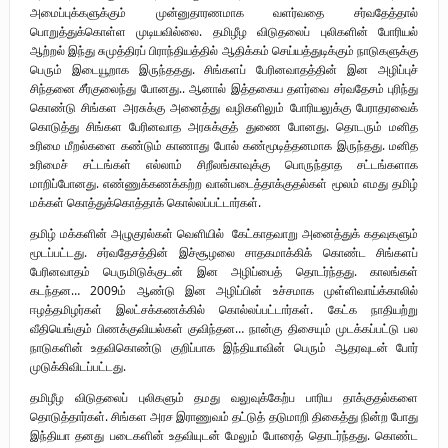
அமைப்புக்களுக்கும் முன்னுதாரணமாக வளர்வதை சர்வதேத்தால்
பொறுத்துக்கொள்ள முடியவில்லை. தமிழீழ விடுதலைப் புலிகளின் போரியல்
ஆற்றல் இந்து சுமுத்திரப் பிராந்தியத்தில் ஆதிக்கம் செய்யத்துடிக்கும் நாடுகளுக்கு
பெரும் இடையூறாக இருந்ததது. சிங்களப் பேரினவாதத்தின் இன அழிப்புச்
சிந்தனை சீர்குலைந்து போனது.. ஆனால் இத்தகைய தளர்வை சர்வதேசம் புரிந்து
கொண்டு சிங்கள அரசுக்கு அனைத்து வழிகளிலும் போரியலுக்கு பேராதரவைக்
கொடுத்து சிங்கள பேரினவாத அரசுக்குத் துணை போனது. தொடரும் மனித
உரிமை மீறல்களை கண்டும் காணாது போல் கண்மூடித்தனமாக இருந்தது. மனித
உரிமைச் சட்டங்கள் எல்லாம் சிறீலங்காவுக்கு பொருந்தாத சட்டங்களாக
மாறிப்போனது. எண்ணுக்கணக்கற்ற வான்படைத்தாக்குதல்கள் மூலம் எமது தமிழ்
மக்கள் கொத்துக்கொத்தாக் கொல்லப்பட்டார்கள்.
தமிழ் மக்களின் அழுகுரல்கள் வெளியில் கேட்காதவாறு அனைத்துக் கதவுகளும்
மூடப்பட்டது. சர்வதேசத்தின் இச்சூழலை சாதகமாக்கிக் கொண்ட சிங்களப்
பேரினவாதம் பெருமிடுக்குடன் இன அழிப்பைத் தொடர்ந்தது. காலங்கள்
கடந்தன… 2009ம் ஆண்டு இன அழிப்பின் உச்சமாக முள்ளிவாய்க்காலில்
ஈழத்தமிழர்கள் இலட்சக்கணக்கில் கொல்லப்பட்டார்கள். கேட்க நாதியற்று
வீதியெங்கும் பிணக்குவியல்கள் குவிந்தன… நான்கு திசையும் முடக்கப்பட்டு பல
நாடுகளின் உதவிகொண்டு குறிப்பாக இந்தியாவின் பெரும் ஆதரவுடன் போர்
முடுக்கிவிடப்பட்டது.
தமிழீழ விடுதலைப் புலிகளும் தமது வலுவுக்கேற்ப பாரிய தாக்குதல்களை
தொடுத்தார்கள். சிங்கள அரச இராணுவம் தட்டுத் தடுமாறி திகைத்து நின்ற போது
இந்தியா தனது படைகளின் உதவியுடன் மேலும் போரைத் தொடர்ந்தது. கொண்ட