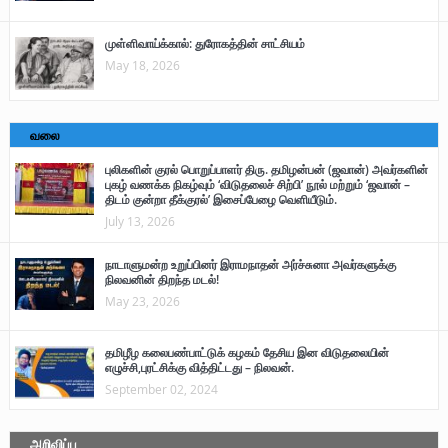
முள்ளிவாய்க்கால்: துரோகத்தின் சாட்சியம்
May 18, 2026
வலை
புலிகளின் குரல் பொறுப்பாளர் திரு. தமிழன்பன் (ஜவான்) அவர்களின்
புகழ் வணக்க நிகழ்வும் ‘விடுதலைச் சிற்பி’ நூல் மற்றும் ‘ஜவான் –
திடம் குன்றா தீக்குரல்’ இசைப்பேழை வெளியீடும்.
July 13, 2026
நாடாளுமன்ற உறுப்பினர் இராமநாதன் அர்ச்சுனா அவர்களுக்கு
நிலவனின் திறந்த மடல்!
May 23, 2026
தமிழீழ கலைபண்பாட்டுக் கழகம் தேசிய இன விடுதலையின்
எழுச்சி,புரட்சிக்கு வித்திட்டது – நிலவன்.
September 02, 2024
அறிவிப்பு