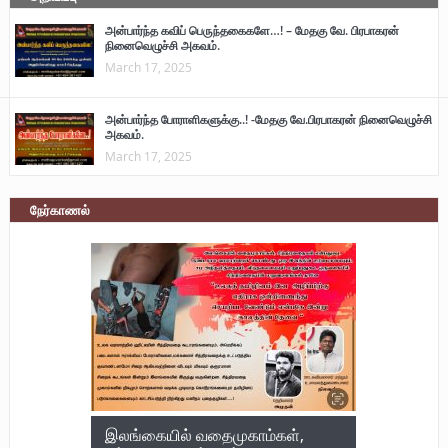
அன்பார்ந்த கவிப் பெருந்தகைகளே…! – மேதகு வே. பிரபாகரன்
நினைவெழுச்சி அகவம்.
March 17, 2025
அன்பார்ந்த போராளிகளுக்கு..! -மேதகு வே.பிரபாகரன் நினைவெழுச்சி
அகவம்.
March 17, 2025
நேர்காணல்
இலங்கையில் வதைமுகாம்கள்,