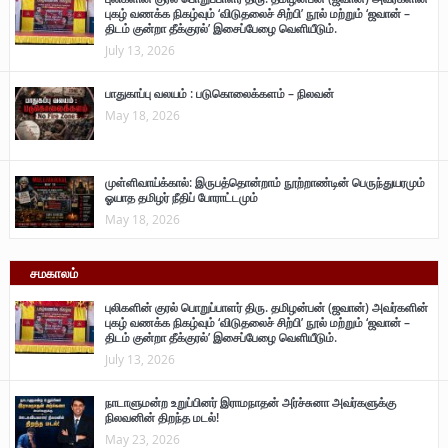
புகழ் வணக்க நிகழ்வும் ‘விடுதலைச் சிற்பி’ நூல் மற்றும் ‘ஜவான் –
திடம் குன்றா தீக்குரல்’ இசைப்பேழை வெளியீடும்.
July 13, 2026
பாதுகாப்பு வலயம் : படுகொலைக்களம் – நிலவன்
May 18, 2026
முள்ளிவாய்க்கால்: இருபத்தொன்றாம் நூற்றாண்டின் பெருந்துயரமும்
ஓயாத தமிழர் நீதிப் போராட்டமும்
May 18, 2026
சமகாலம்
புலிகளின் குரல் பொறுப்பாளர் திரு. தமிழன்பன் (ஜவான்) அவர்களின்
புகழ் வணக்க நிகழ்வும் ‘விடுதலைச் சிற்பி’ நூல் மற்றும் ‘ஜவான் –
திடம் குன்றா தீக்குரல்’ இசைப்பேழை வெளியீடும்.
July 13, 2026
நாடாளுமன்ற உறுப்பினர் இராமநாதன் அர்ச்சுனா அவர்களுக்கு
நிலவனின் திறந்த மடல்!
May 23, 2026