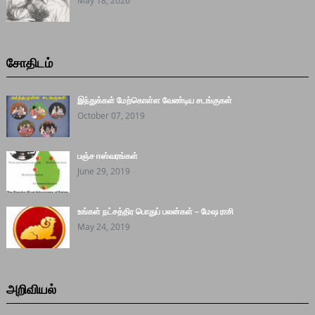
May 18, 2026
சோதிடம்
இந்துக்கள் மேற்கொள்ள வேண்டிய சடங்குகள்
October 07, 2019
பஞ்ச ஈஸ்வரங்கள்
June 29, 2019
உங்கள் நட்சத்திர பொதுப் பலன்கள் – மேஷ ராசி
May 24, 2019
அறிவியல்