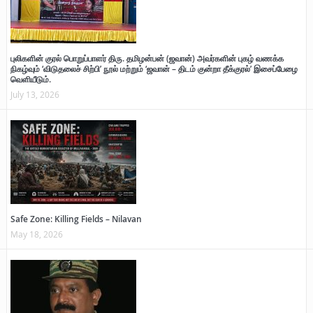
புலிகளின் குரல் பொறுப்பாளர் திரு. தமிழன்பன் (ஜவான்) அவர்களின் புகழ் வணக்க
நிகழ்வும் ‘விடுதலைச் சிற்பி’ நூல் மற்றும் ‘ஜவான் – திடம் குன்றா தீக்குரல்’ இசைப்பேழை
வெளியீடும்.
July 13, 2026
Safe Zone: Killing Fields – Nilavan
May 18, 2026