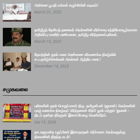
அன்னை பூபதி மக்கள் எழுச்சியின் வடிவம்!
March 31, 2025
தமிழீழத் தேசியத் தலைவர் அவர்களின் வீரச்சாவு உத்தியோகபூர்வமாக
அறிவிப்பு-மாவீரர் பணிமனை, தமிழீழ விடுதலைப்புலிகள்.
March 10, 2025
தேசத்தின் குரல் பாலா அண்ணை வீரவணக்க நிகழ்வில்
சு.ப.தமிழ்ச்செல்வன் அவர்கள் ஆற்றிய உரை.!
December 14, 2023
சமுகவலை
புலிகளின் குரல் பொறுப்பாளர் திரு. தமிழன்பன் (ஜவான்) அவர்களின்
புகழ் வணக்க நிகழ்வும் ‘விடுதலைச் சிற்பி’ நூல் மற்றும் ‘ஜவான் –
திடம் குன்றா தீக்குரல்’ இசைப்பேழை வெளியீடும்.
July 13, 2026
நாடாளுமன்ற உறுப்பினர் இராமநாதன் அர்ச்சுனா அவர்களுக்கு
நிலவனின் திறந்த மடல்!