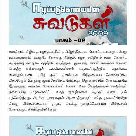
புலிகளின் குரல் பொறுப்பாளர் திரு. தமிழன்பன் (ஜவான்) அவர்களின் புகழ்
வணக்க நிகழ்வும் ‘விடுதலைச் சிற்பி’ நூல் மற்றும் ‘ஜவான் – திடம் குன்றா
தீக்குரல்’ இசைப்பேழை வெளியீடும்.
உரிமைப் போராட்டம் _
காலத்தால் அழியாத ஈழத்தமிழரின் தமிழீழத்திற்கான போராட்ட வரலாறு என்பது
நாடாளுமன்ற உறுப்பினர் இராமநாதன் அர்ச்சுனா அவர்களுக்கு நிலவனின்
உலகவரலாற்றில் என்றுமே நிலைத்து நிற்கும். ஈழத் தமிழினம் தான் கொண்ட
துயரத்தை என்றுமே எழுத்தில் வடித்துவிட முடியாது. காலம் காலமாக சிங்கள
திறந்த மடல்!
பௌத்த பேரினவாதக் கொள்கையினால் அடிமைப்படுத்தப்பட தொன்மை
வரலாறுகொண்ட தமிழ் இனம் தனக்கான விடுதலையை வென்றெடுக்க
மிகப்பெரும் போருக்கு முகம்கொடுக்க நேர்ந்தது. இது காலத்தின் தேவையாகவே
இருந்ததது. சாத்வீகப் போராட்டங்கள் சிங்கள அரச இயந்திரத்தால் சகதிக்குள்
தள்ளப்பட்டு மூழ்கடிக்கப்ட்ட போது தமிழர்களின் ஆயுதப் போராட ;டம்
உருவெடுத்தது. அடக்கு முறைகளும் அடிமைத்தனமும் எங்கு முளைக்கிறதோ
அங்கு விடுதலைக்கான குரலும் அடக்கு முறைக்கெதிரான விடுதலைப்
போராட்டமும் கிளர்ந்துவிடுகிறது.