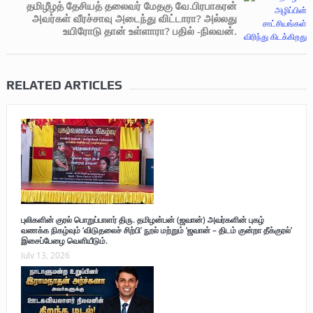
தமிழீழத் தேசியத் தலைவர் மேதகு வே.பிரபாகரன்
அவர்கள் வீரச்சாவு அடைந்து விட்டாரா? அல்லது
உயிரோடு தான் உள்ளாரா? பதில் -நிலவன்.
RELATED ARTICLES
புலிகளின் குரல் பொறுப்பாளர் திரு. தமிழன்பன் (ஜவான்) அவர்களின் புகழ்
வணக்க நிகழ்வும் ‘விடுதலைச் சிற்பி’ நூல் மற்றும் ‘ஜவான் – திடம் குன்றா தீக்குரல்’
இசைப்பேழை வெளியீடும்.
July 13, 2026