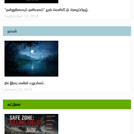
“தன்னுரிமையும் தனியரசும்” நூல் வெளியீட்டு அழைப்பிதழ்.
September 19, 2024
நாவல்
நீல இரவு பகலின் மறுபக்கம்.
January 20, 2018
கட்டுரை