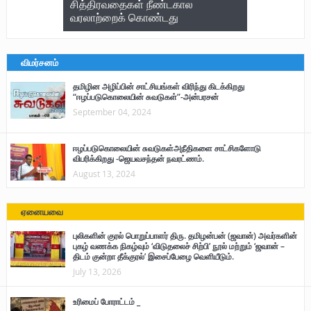
சித்திரவதைகள் நீண்டகால
வரலாற்றைக் கொண்டது
விமர்சனம்
தமிழின அழிப்பின் சாட்சியங்கள் விரிந்து கிடக்கிறது
“ஈழப்படுகொலையின் சுவடுகள்”-அன்பரசன்
September 04, 2024
ஈழப்படுகொலையின் சுவடுகள்அநீதிகளை சாட்சிகளோடு
விபரிக்கிறது -ஜெயவசந்தன் நவரட்ணம்.
August 13, 2024
ஏனையவை
புலிகளின் குரல் பொறுப்பாளர் திரு. தமிழன்பன் (ஜவான்) அவர்களின்
புகழ் வணக்க நிகழ்வும் ‘விடுதலைச் சிற்பி’ நூல் மற்றும் ‘ஜவான் –
திடம் குன்றா தீக்குரல்’ இசைப்பேழை வெளியீடும்.
July 13, 2026
உரிமைப் போராட்டம் _