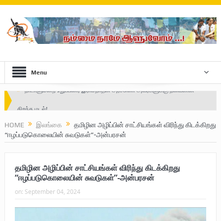
Menu
Safe Zone: Killing Fields – Nilavan
பாதுகாப்பு வலயம் : படுகொலைக்களம் – நிலவன்
HOME
இலங்கை
தமிழின அழிப்பின் சாட்சியங்கள் விரிந்து கிடக்கிறது
“ஈழப்படுகொலையின் சுவடுகள்”-அன்பரசன்
விடுதலைப் பெருமூச்சு : பிரிகேடியர் தீபன்
மண்ணின் மைந்தன்: பிரிகேடியர் ஜெயம் அண்ணா
தமிழின அழிப்பின் சாட்சியங்கள் விரிந்து கிடக்கிறது
வரலாற்று ஆவணங்களின் வெளியீட்டு
“ஈழப்படுகொலையின் சுவடுகள்”-அன்பரசன்
on:
September 04, 2024
முள்ளிவாய்க்கால்: செங்குருதி படிந்த வரலாற்றுச் சுவடு
முள்ளிவாய்க்கால்: துரோகத்தின் சாட்சியம்