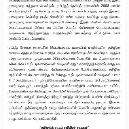
தலைமுறை கற்றுனர வேண்டும். தமிழீழத் தேசியத் தலைவரின் 2008 மாவீரர்
உரையில் குறிப்பிட்டது போன்று எமது போராட்டம் புலம் பெயர்ந்து வாழும் இளைய
தலைமுறை கேயேற்று நடத்த வேண்டும் என்ற கூற்றை உணர்ந்து எமது இளைய
தலைமுறை உலக அரசுகளின் அரசியல் போக்கையும் இந்திய அரசின் வெளியுறவுக்
கொள்கையையும் சிறீலங ;கா அரசின் பௌத்த பேரினவாக் கொள்கையையும்
முழுமையக அறிந்துணர்ந்து ஈழத்தமிழரின் தாயகத்தை மீட்டெடுக்க உலக
அரங்கில் போராடவேண்டும்.
தமிழீழ தேசியத் தலைவரின் இலட்சியத்தை, பல்லாயிரம் மாவீரர்களின் தமிழீழக்
கனவை ஏந்தியவர்களாக ஈழதேச விடியலை நோக்கி நடக்க வேண்டும். அதற்கு
எமது வரலாற்றை முழுமையாக அறிந்துகொள்ள வேண்டும். பல ஆவணங்களை
உள்ளடக்கிய ஈழப் படுகொலையின் சுவடுகள் எனும் வரலாற்றுத் தொகுப்பானது பல
கட்டுரைகள் மூலம் சிங்கள பேரினவாதத்தினால் மேற்கொள்ளப்பட்ட தமிழின
அழிப்பின் சாட்சியமாக விரிந்து கிடக்கிறது. ஈழப் படுகொலையின் சுவடுகள்- பாகம்
1 (15கட்டுரைகள்) ஈழப் படுகொலையின் சுவடுகள்- பாகம் 2(15கட்டுரைகள்)
எனத் தொடரும் வரலாற்றுப் பதிவை போர்க்காலத்தின் கண்ணாடியாக உயிர்ப்பு
நிறுவனத்தின் தயாரிப்பினூடாக வெளியீடு செய்வதில் நாம் பெருமையடைகிறோம்.
காலத்தில் என்றும் நிலைத்து நிற்கும் தமிழீழ விடுதலைப் போரின் மிகப்பெரும்
சாட்சியமாக இந் நூல்கள் பயன்பெறும் என்பதில் எந்தவித ஜயமும் இல்லை.
தமிழர்கள் ஒவ்வொருவரும் தமது இல்லங்களில் பேணிப் பாதுகாத்து எதிர்கால
சந்ததிக்கு எமது வரலாற்றைக் கடத்தும் வரலாற்றுப் பொறுப்பினை சுமந்தவர்களாக
தமது பணியினை தொடரவேண்டும்.
“தமிழரின் தாகம் தமிழீழத் தாயகம்”