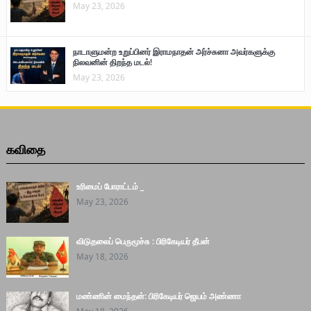
May 23, 2026
நாடாளுமன்ற உறுப்பினர் இராமநாதன் அர்ச்சுனா அவர்களுக்கு
நிலவனின் திறந்த மடல்!
May 23, 2026
கவிதை
உரிமைப் போராட்டம் _
May 23, 2026
விடுதலைப் பெருமூச்சு : பிரிகேடியர் தீபன்
May 18, 2026
மண்ணின் மைந்தன்: பிரிகேடியர் ஜெயம் அண்ணா