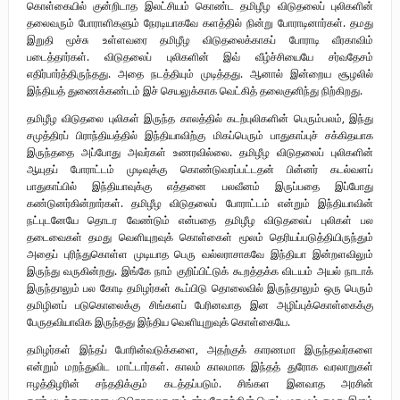
கொள்கையில் குன்றிடாத இலட்சியம் கொண்ட தமிழீழ விடுதலைப் புலிகளின்
தலைவரும் போராளிகளும் நேரடியாகவே களத்தில் நின்று போராடினார்கள். தமது
இறுதி மூச்சு உள்ளவரை தமிழீழ விடுதலைக்காகப் போராடி வீரகாவிம்
படைத்தார்கள். விடுதலைப் புலிகளின் இவ் வீழ்ச்சியையே சர்வதேசம்
எதிர்பார்த்திருந்தது. அதை நடத்தியும் முடித்தது. ஆனால் இன்றைய சூழலில்
இந்தியத் துணைக்கண்டம் இச் செயலுக்காக வெட்கித் தலைகுனிந்து நிற்கிறது.
தமிழீழ விடுதலை புலிகள் இருந்த காலத்தில் கடற்புலிகளின் பெரும்பலம், இந்து
சமுத்திரப் பிராந்தியத்தில் இந்தியாவிற்கு மிகப்பெரும் பாதுகாப்புச் சக்கிதயாக
இருந்ததை அப்போது அவர்கள் உணரவில்லை. தமிழீழ விடுதலைப் புலிகளின்
ஆயுதப் போராட்டம் முடிவுக்கு கொண்டுவரப்பட்டதன் பின்னர் கடல்வளப்
பாதுகாப்பில் இந்தியாவுக்கு எத்தனை பலவீனம் இருப்பதை இப்போது
கண்டுனர்கின்றார்கள். தமிழீழ விடுதலைப் போராட்டம் என்றும் இந்தியாவின்
நட்புடனேயே தொடர வேண்டும் என்பதை தமிழீழ விடுதலைப் புலிகள் பல
தடைவைகள் தமது வெளியுறவுக் கொள்கைள் மூலம் தெரியப்படுத்தியிருந்தும்
அதைப் புரிந்துகொள்ள முடியாத பெரு வல்லராசாகவே இந்தியா இன்றளவிலும்
இருந்து வருகின்றது. இங்கே நாம் குறிப்பிட்டுக் கூறத்தக்க விடயம் அயல் நாடாக்
இருந்தாலும் பல கோடி தமிழர்கள் கூப்பிடு தொலைவில் இருந்தாலும் ஒரு பெரும்
தமிழினப் படுகொலைக்கு சிங்களப் பேரினவாத இன அழிப்புக்கொள்கைக்கு
பேருதவியாவிக இருந்தது இந்திய வெளியுறுவுக் கொள்கையே.
தமிழர்கள் இந்தப் போரின்வடுக்களை, அதற்குக் காரணமா இருந்தவர்களை
என்றும் மறந்துவிட மாட்டார்கள். காலம் காலமாக இந்தத் துரோக வரலாறுகள்
ஈழத்திழரின் சந்ததிக்கும் கடத்தப்படும். சிங்கள இனவாத அரசின்
கண்மூடித்தனமான படுகொலைகளும் சர்வதேசத்தின் பொய் முகமும் எமது இளம்