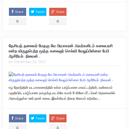
Share
Tweet
Share
0
0
தேசியத் தலைவர் மேதகு வே பிரபாகரன் அவர்களிடம் கலையரசி
என்ற விருதுபெற்ற மூத்த கலைஞர் செல்வி வேலுப்பிள்ளை பேபி
ஆசிரியர்- நிலவன் .
on:
December 28, 2023
ஈழ தேசத்தின் வடமாகாணத்தில் உள்ள யாழ்ப்பாண மாவட்டத்தின், வலிகாமம்
பகுதியில், யாழ்ப்பாண நகருக்கு வடக்கே சுமார் 8 கிலோ மீட்டர்கள் தொலைவில்
அமைந்துள்ள ஊர் தான் கலை, இலக்கியம் நிறை கிராமம் உடுவில...
Share
Tweet
Share
0
0