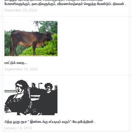
போராளிகளுக்கும், தளபதிகளுக்கும், வீரவணக்கத்தைச் செலுத்த வேண்டும்.-நிலவன் .
November 25, 2024
மாட்டுக் கதை…
September 10, 2020
அந்த நூறு ரூபா “ இண்டைக்கு எப்படியும் வரும்”-வே.தபேந்திரன் .
January 13, 2019