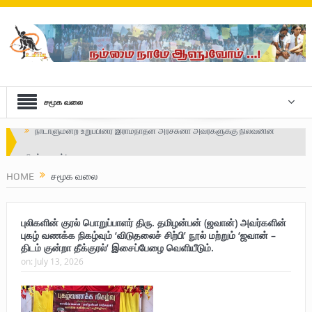
சமூக வலை
Safe Zone: Killing Fields – Nilavan
பாதுகாப்பு வலயம் : படுகொலைக்களம் – நிலவன்
HOME
சமூக வலை
விடுதலைப் பெருமூச்சு : பிரிகேடியர் தீபன்
புலிகளின் குரல் பொறுப்பாளர் திரு. தமிழன்பன் (ஜவான்) அவர்களின்
மண்ணின் மைந்தன்: பிரிகேடியர் ஜெயம் அண்ணா
புகழ் வணக்க நிகழ்வும் ‘விடுதலைச் சிற்பி’ நூல் மற்றும் ‘ஜவான் –
திடம் குன்றா தீக்குரல்’ இசைப்பேழை வெளியீடும்.
வரலாற்று ஆவணங்களின் வெளியீட்டு
on:
July 13, 2026
முள்ளிவாய்க்கால்: செங்குருதி படிந்த வரலாற்றுச் சுவடு
முள்ளிவாய்க்கால்: துரோகத்தின் சாட்சியம்