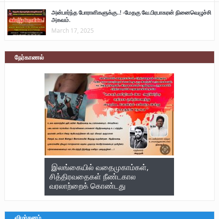
அன்பார்ந்த போராளிகளுக்கு..! -மேதகு வே.பிரபாகரன் நினைவெழுச்சி
அகவம்.
March 17, 2025
நேர்காணல்
இலங்கையில் வதைமுகாம்கள்,
சித்திரவதைகள் நீண்டகால
வரலாற்றைக் கொண்டது
விமர்சனம்