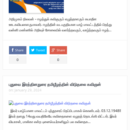
அறிமுகம் நிலவன் – ஈழத்துக் கவிஞரும் எழுத்தாளரும் சுயாதீன
ஊடகவியலாளருமாவார். ஈழத்தின் வடபகுதியான யாழ் மாவட்டத்தில் பிறந்து
வன்னி மண்ணில் அறிவுச் சோலையில் வளர்ந்தவரும், வாழ்ந்தவரும் ஈழத்...
Share
Tweet
Share
0
0
புதுவை இரத்தினதுரை தமிழீழத்தின் விடுதலை கவிஞன்
on:
January 29, 2024
இவர் யாழ்ப்பாண மாவட்டம் புத்தூரைப் பிறப்பிடமாகக் கொண்டவர். 03.12.1948!!
இவர் தனது 14வது வயதிலேயே கவிதைகளை எழுதத் தொடங்கி விட்டார். இவர்
வியாசன், மாலிகா என்ற புனைபெயர்களிலும் பல கவிதைக...