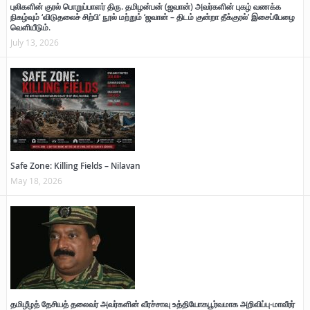
புலிகளின் குரல் பொறுப்பாளர் திரு. தமிழன்பன் (ஜவான்) அவர்களின் புகழ் வணக்க
நிகழ்வும் ‘விடுதலைச் சிற்பி’ நூல் மற்றும் ‘ஜவான் – திடம் குன்றா தீக்குரல்’ இசைப்பேழை
வெளியீடும்.
July 13, 2026
Safe Zone: Killing Fields – Nilavan
May 18, 2026
தமிழீழத் தேசியத் தலைவர் அவர்களின் வீரச்சாவு உத்தியோகபூர்வமாக அறிவிப்பு-மாவீரர்