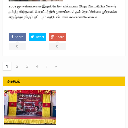
2009 முள்ளிவாய்க்கால் இறுதிப்போரின் பின்னரான ஆயுத அமைதியின் பின்னர்
தமிழீழ விடுதலைப் போராட்டத்தின் முனைப்பை அதன் தொடர்ச்சியை முற்றாகவே
அழித்தொழிக்கும் திட்டமும் எதிரியால் மிகக் கவனமாகவே கையா...
Share
Tweet
Share
0
0
1
2
3
4
›
»
அரசியல்