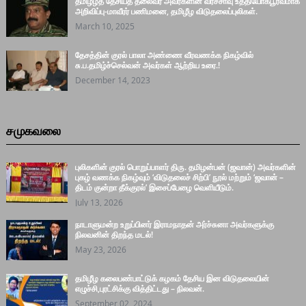
தமிழீழத் தேசியத் தலைவர் அவர்களின் வீரச்சாவு உத்தியோகபூர்வமாக
அறிவிப்பு-மாவீரர் பணிமனை, தமிழீழ விடுதலைப்புலிகள்.
March 10, 2025
தேசத்தின் குரல் பாலா அண்ணை வீரவணக்க நிகழ்வில்
சு.ப.தமிழ்ச்செல்வன் அவர்கள் ஆற்றிய உரை.!
December 14, 2023
சமுகவலை
புலிகளின் குரல் பொறுப்பாளர் திரு. தமிழன்பன் (ஜவான்) அவர்களின்
புகழ் வணக்க நிகழ்வும் ‘விடுதலைச் சிற்பி’ நூல் மற்றும் ‘ஜவான் –
திடம் குன்றா தீக்குரல்’ இசைப்பேழை வெளியீடும்.
July 13, 2026
நாடாளுமன்ற உறுப்பினர் இராமநாதன் அர்ச்சுனா அவர்களுக்கு
நிலவனின் திறந்த மடல்!
May 23, 2026
தமிழீழ கலைபண்பாட்டுக் கழகம் தேசிய இன விடுதலையின்
எழுச்சி,புரட்சிக்கு வித்திட்டது – நிலவன்.
September 02, 2024