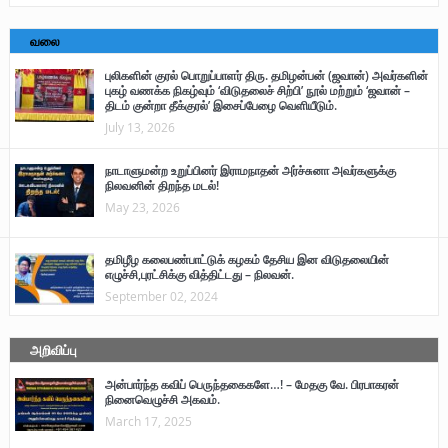
வலை
புலிகளின் குரல் பொறுப்பாளர் திரு. தமிழன்பன் (ஜவான்) அவர்களின்
புகழ் வணக்க நிகழ்வும் ‘விடுதலைச் சிற்பி’ நூல் மற்றும் ‘ஜவான் –
திடம் குன்றா தீக்குரல்’ இசைப்பேழை வெளியீடும்.
July 13, 2026
நாடாளுமன்ற உறுப்பினர் இராமநாதன் அர்ச்சுனா அவர்களுக்கு
நிலவனின் திறந்த மடல்!
May 23, 2026
தமிழீழ கலைபண்பாட்டுக் கழகம் தேசிய இன விடுதலையின்
எழுச்சி,புரட்சிக்கு வித்திட்டது – நிலவன்.
September 02, 2024
அறிவிப்பு
அன்பார்ந்த கவிப் பெருந்தகைகளே…! – மேதகு வே. பிரபாகரன்
நினைவெழுச்சி அகவம்.
March 17, 2025