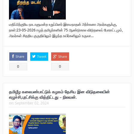
மதிப்பிற்குரிய நாடாளுமன்ற உறுப்பினர் இராமநாதன் அர்ச்சுனா அவர்களுக்கு,
நாள்:23-05-2026 ஈழத் தமிழர்களின் 75 ஆண்டுகால விடுதலைப் போராட்டமும்,
அவர்கள் சிதறிய குருதியிலும் இழந்த உயிர்களிலும் உருவா...
Share
Tweet
Share
0
0
தமிழீழ கலைபண்பாட்டுக் கழகம் தேசிய இன விடுதலையின்
எழுச்சி,புரட்சிக்கு வித்திட்டது – நிலவன்.
on:
September 02, 2024