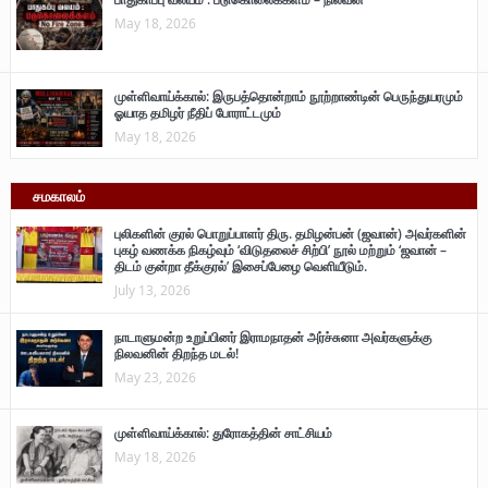
May 18, 2026
முள்ளிவாய்க்கால்: இருபத்தொன்றாம் நூற்றாண்டின் பெருந்துயரமும்
ஓயாத தமிழர் நீதிப் போராட்டமும்
May 18, 2026
சமகாலம்
புலிகளின் குரல் பொறுப்பாளர் திரு. தமிழன்பன் (ஜவான்) அவர்களின்
புகழ் வணக்க நிகழ்வும் ‘விடுதலைச் சிற்பி’ நூல் மற்றும் ‘ஜவான் –
திடம் குன்றா தீக்குரல்’ இசைப்பேழை வெளியீடும்.
July 13, 2026
நாடாளுமன்ற உறுப்பினர் இராமநாதன் அர்ச்சுனா அவர்களுக்கு
நிலவனின் திறந்த மடல்!
May 23, 2026
முள்ளிவாய்க்கால்: துரோகத்தின் சாட்சியம்
May 18, 2026