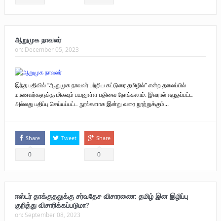
ஆறுமுக நாவலர்
on:
December 05, 2023
இந்த பதிவில் “ஆறுமுக நாவலர் பற்றிய கட்டுரை தமிழில்” என்ற தலைப்பில்
மாணவர்களுக்கு மிகவும் பயனுள்ள பதிவை நோக்கலாம். இவரால் எழுதப்பட்ட
அல்லது பதிப்பு செய்யப்பட்ட நூல்களாக இன்று வரை நூற்றுக்கும்...
Share
Tweet
Share
0
0
ஈஸ்டர் தாக்குதலுக்கு சர்வதேச விசாரணை: தமிழ் இன இழிப்பு
குறித்து விசாரிக்கப்படுமா?
on:
September 08, 2023