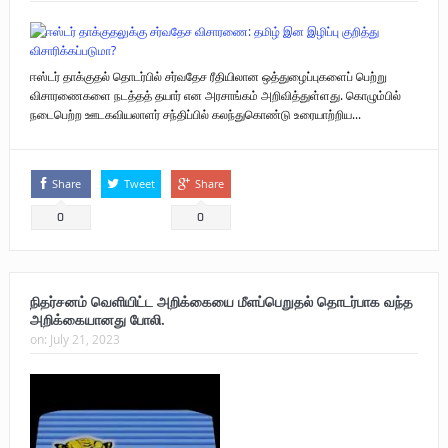
ஈஸ்டர் தாக்குதல் தொடர்பில் சர்வதேச ரீதியிலான ஒத்துழைப்புகளைப் பெற்று
விசாரணைகளை நடத்தத் தயார் என அரசாங்கம் அறிவித்துள்ளது. கொழும்பில்
நடைபெற்ற ஊடகவியலாளர் சந்திப்பில் கலந்துகொண்டு உரையாற்றிய...
Share
Tweet
Share
0
0
நிதர்சனம் வெளியிட்ட அறிக்கையை மீளப்பெறுதல் தொடர்பாக வந்த
அறிக்கையானது போலி.
on:
July 21, 2023