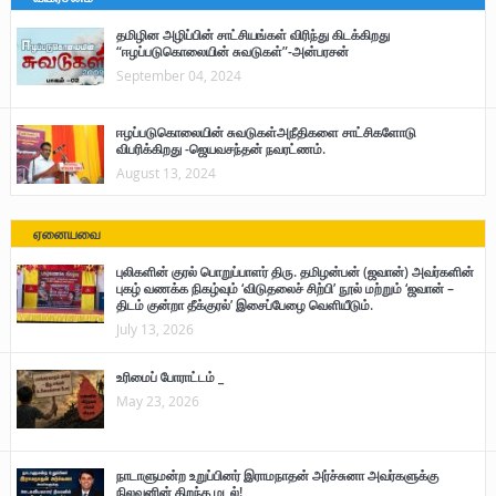
தமிழின அழிப்பின் சாட்சியங்கள் விரிந்து கிடக்கிறது
“ஈழப்படுகொலையின் சுவடுகள்”-அன்பரசன்
September 04, 2024
ஈழப்படுகொலையின் சுவடுகள்அநீதிகளை சாட்சிகளோடு
விபரிக்கிறது -ஜெயவசந்தன் நவரட்ணம்.
August 13, 2024
ஏனையவை
புலிகளின் குரல் பொறுப்பாளர் திரு. தமிழன்பன் (ஜவான்) அவர்களின்
புகழ் வணக்க நிகழ்வும் ‘விடுதலைச் சிற்பி’ நூல் மற்றும் ‘ஜவான் –
திடம் குன்றா தீக்குரல்’ இசைப்பேழை வெளியீடும்.
July 13, 2026
உரிமைப் போராட்டம் _
May 23, 2026
நாடாளுமன்ற உறுப்பினர் இராமநாதன் அர்ச்சுனா அவர்களுக்கு
நிலவனின் திறந்த மடல்!