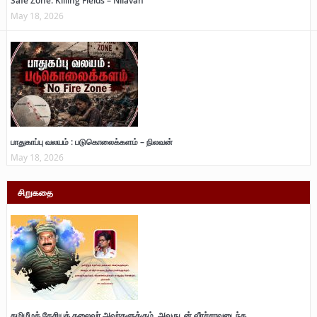
Safe Zone: Killing Fields – Nilavan
May 18, 2026
பாதுகாப்பு வலயம் : படுகொலைக்களம் – நிலவன்
May 18, 2026
சிறுகதை
தமிழீழத் தேசியத் தலைவர் அவர்களுக்கும், அவருடன் வீரச்சாவடைந்த