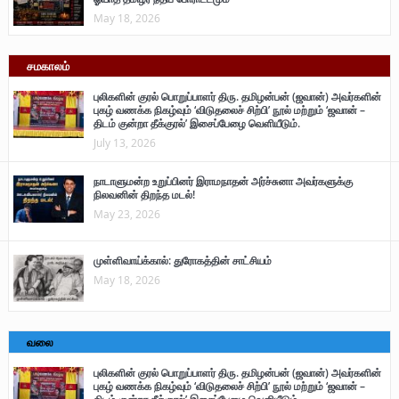
May 18, 2026
சமகாலம்
புலிகளின் குரல் பொறுப்பாளர் திரு. தமிழன்பன் (ஜவான்) அவர்களின்
புகழ் வணக்க நிகழ்வும் ‘விடுதலைச் சிற்பி’ நூல் மற்றும் ‘ஜவான் –
திடம் குன்றா தீக்குரல்’ இசைப்பேழை வெளியீடும்.
July 13, 2026
நாடாளுமன்ற உறுப்பினர் இராமநாதன் அர்ச்சுனா அவர்களுக்கு
நிலவனின் திறந்த மடல்!
May 23, 2026
முள்ளிவாய்க்கால்: துரோகத்தின் சாட்சியம்
May 18, 2026
வலை
புலிகளின் குரல் பொறுப்பாளர் திரு. தமிழன்பன் (ஜவான்) அவர்களின்
புகழ் வணக்க நிகழ்வும் ‘விடுதலைச் சிற்பி’ நூல் மற்றும் ‘ஜவான் –