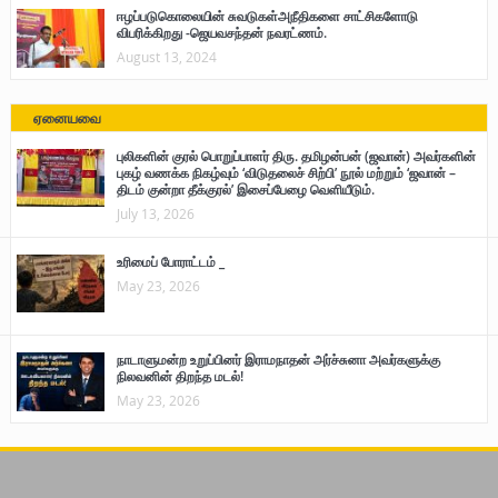
ஈழப்படுகொலையின் சுவடுகள்அநீதிகளை சாட்சிகளோடு
விபரிக்கிறது -ஜெயவசந்தன் நவரட்ணம்.
August 13, 2024
ஏனையவை
புலிகளின் குரல் பொறுப்பாளர் திரு. தமிழன்பன் (ஜவான்) அவர்களின்
புகழ் வணக்க நிகழ்வும் ‘விடுதலைச் சிற்பி’ நூல் மற்றும் ‘ஜவான் –
திடம் குன்றா தீக்குரல்’ இசைப்பேழை வெளியீடும்.
July 13, 2026
உரிமைப் போராட்டம் _
May 23, 2026
நாடாளுமன்ற உறுப்பினர் இராமநாதன் அர்ச்சுனா அவர்களுக்கு
நிலவனின் திறந்த மடல்!
May 23, 2026