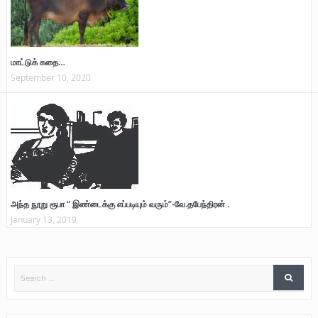
மாட்டுக் கதை…
September 10, 2020
அந்த நூறு ரூபா “ இண்டைக்கு எப்படியும் வரும்”-வே.தபேந்திரன் .
January 13, 2019