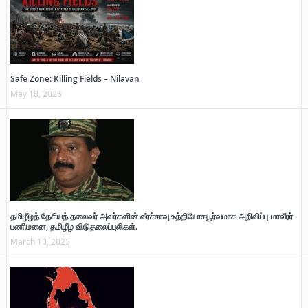
Safe Zone: Killing Fields – Nilavan
May 18, 2026
தமிழீழத் தேசியத் தலைவர் அவர்களின் வீரச்சாவு உத்தியோகபூர்வமாக அறிவிப்பு-மாவீரர்
பணிமனை, தமிழீழ விடுதலைப்புலிகள்.
March 10, 2025