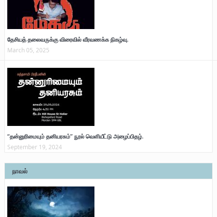
தேசியத் தலைவருக்கு விரைவில் வீரவணக்க நிகழ்வு.
March 05, 2025
“தன்னுரிமையும் தனியரசும்” நூல் வெளியீட்டு அழைப்பிதழ்.
September 19, 2024
நாவல்