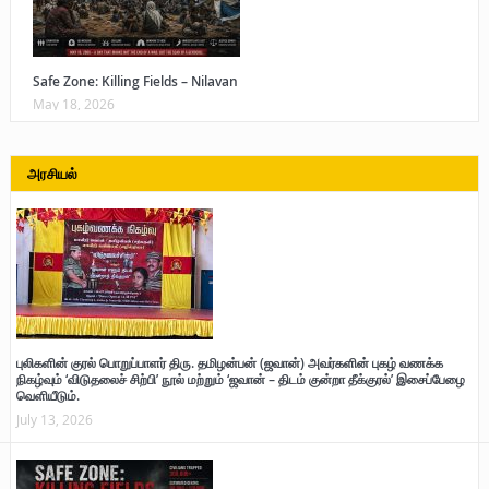
Safe Zone: Killing Fields – Nilavan
May 18, 2026
அரசியல்
புலிகளின் குரல் பொறுப்பாளர் திரு. தமிழன்பன் (ஜவான்) அவர்களின் புகழ் வணக்க
நிகழ்வும் ‘விடுதலைச் சிற்பி’ நூல் மற்றும் ‘ஜவான் – திடம் குன்றா தீக்குரல்’ இசைப்பேழை
வெளியீடும்.
July 13, 2026