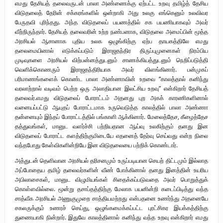
எமது தேசியத் தலைவருடன் பாலா அண்ணைக்கு ஏற்பட்ட உறவு தமிழ்த் தேசிய
விடுதலைத் தேரின் சக்கரங்களில் ஒன்றாகி அது உலகு எங்கெனும் உலவிவர
பேருதவி புரிந்தது. அந்த விடுதலைப் பயணத்தில் சக பயணியாகவும் அவர்
வீற்றிருந்தார். தேசியத் தலைவரின் உற்ற நண்பனாக, விடுதலை அமைப்பின் மூத்த
அரசியல் ஆசானாக புதிய உலக ஒழுங்கிற்கு ஏற்ப தாயகத்திலே எமது
தலைமையினால் எடுக்கப்படும் இராஜதந்திர திருப்புமுனைகள் நிரம்பிய
முடிவுகளை அரசியல் விற்பன்னத்துடனும் சாணக்கியத்துடனும் நெறிப்படுத்தி
வெளிக்கொணரும் இராஜதந்திரியாக அவர் விளங்கினார். பன்முகப்
பரிமாணங்களைக் கொண்ட பாலா அண்ணாவின் உறவை “காலத்தால் கனிந்து
வரலாற்றால் வடிவம் பெற்ற ஒரு அலாதியான இலட்சிய உறவு” என்கிறார் தேசியத்
தலைவர்.எமது விடுதலைப் போராட்டம் அதனது புற அகக் காரணிகளினால்
வனையப்பட்டு ஆயுதப் போராட்டமாக உருவெடுத்த காலத்தில் பாலா அண்ணா
தன்னையும் இந்தப் போராட்டத்தில் பங்காளி ஆக்கினார். மேலைத்தேச, கீழைத்தேச
தத்துவங்கள், மானுட வளர்ச்சி பற்றியதான ஆய்வு உலகிற்கும் தனது இன
விடுதலைப் போராட்ட களத்திற்குமிடையே எதனைத் தேர்வு செய்வது என்ற நிலை
வந்தபோது கேள்விகளின்றியே இன விடுதலையை பற்றிக் கொண்டார்.
​அத்துடன் தெளிவான அரசியல் தரிசனமும் உருப்படியான செயற் திட்டமும் இல்லாத
அப்போதைய தமிழ் தலைவர்களின் வீண் போக்கினால் தனது இனத்தின் உயரிய
அபிலாசைகள், மானுட விழுமியங்கள் சிதைக்கப்படுவதை அவர் பொறுத்துக்
கொள்ளவில்லை. மூன்று தசாப்தத்திற்கு மேலாக பயனின்றி கடைப்பிடித்து வந்த
சாத்வீக அரசியல் அணுகுமுறை சாத்தியமற்றது என்பதனை உணர்ந்து அதனையே
சகலருக்கும் உணரச் செய்து, ஒழுங்கமைக்கப்பட்ட புரட்சிகர இயக்கத்திற்கு
துணையாகி நின்றார். இதுவே காலத்தினால் கனிந்து வந்த உறவு என்கிறார் எமது