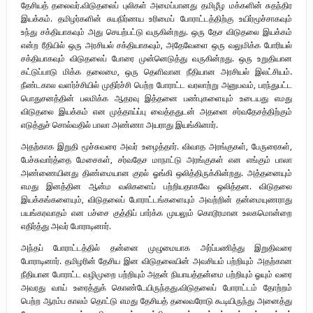
தேசியத் தலைவர்.விடுதலைப் புலிகள் அமைப்பானது தமிழீழ மக்களின் சுதந்திர
இயக்கம். தமிழர்களின் சுயநிர்ணய உரிமைப் போராட்டத்திற்கு உயிர்மூச்சாகவும்
உந்து சக்தியாகவும் அது செயற்பட்டு வருகின்றது. ஒரு தேச விடுதலை இயக்கம்
என்ற ரீதியில் ஒரு அரசியல் சக்தியாகவும், அதேவேளை ஒரு வலுமிக்க போரியல்
சக்தியாகவும் விடுதலைப் போரை முன்னெடுத்து வருகின்றது. ஒரு உறுதியான
கட்டுப்பாடு மிக்க தலைமை, ஒரு தெளிவான நீதியான அரசியல் இலட்சியம்.
நீண்டகால வளர்ச்சியில் முதிர்ச்சி பெற்ற போராட்ட வரலாற்று அனுபவம், பரந்துபட்ட
பொதுசனத்தின் பலமிக்க ஆதரவு இத்தனை பண்புகளையும் உடையது எமது
விடுதலை இயக்கம் என முத்தாய்ப்பு வைத்ததுடன் அதனை சர்வதேசத்திற்கும்
எடுத்துச் சொல்வதில் பாலா அண்ணா அயராது இயங்கினார்.
அதற்காக இறுதி மூச்சுவரை அவர் உழைத்தார். விவாத அரங்குகள், பேருரைகள்,
பேச்சுவார்த்தை மேசைகள், சர்வதேச மாநாட்டு அரங்குகள் என எங்கும் பாலா
அண்ணையினது திண்மையான குரல் ஓங்கி ஒலித்திருக்கின்றது. அத்தனையும்
எமது இனத்தின ஆன்ம வலிகளைப் பற்றியதாகவே ஒலித்தன. விடுதலை
இயக்கங்களையும், விடுதலைப் போராட்டங்களையும் அவற்றின் தன்மையுணராது
பயங்கரவாதம் என பச்சை குத்திப் பார்க்க முயலும் கொடூரமான உலகமொன்றை
எதிர்த்து அவர் போராடினார்.
அந்தப் போராட்டத்தில் தன்னை முழுமையாக அர்ப்பணித்து இறுதிவரை
போராடினார். தமிழரின் தேசிய இன விடுதலையின் அவசியம் பற்றியும் அதற்கான
நீதியான போராட்ட வழிமுறை பற்றியும் அதன் நியாயத்தன்மை பற்றியும் ஓயும் வரை
அவரது வாய் உரைத்துக் கொண்டேயிருந்தது.விடுதலைப் போராட்டம் தோற்றம்
பெற்ற ஆரம்ப காலம் தொட்டு எமது தேசியத் தலைவரோடு கூடியிருந்து அனைத்து