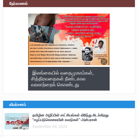
நேர்காணல்
இலங்கையில் வதைமுகாம்கள்,
சித்திரவதைகள் நீண்டகால
வரலாற்றைக் கொண்டது
விமர்சனம்
தமிழின அழிப்பின் சாட்சியங்கள் விரிந்து கிடக்கிறது
“ஈழப்படுகொலையின் சுவடுகள்”-அன்பரசன்
September 04, 2024