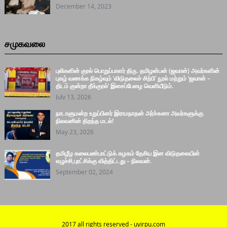
December 14, 2023
சமுகவலை
புலிகளின் குரல் பொறுப்பாளர் திரு. தமிழன்பன் (ஜவான்) அவர்களின்
புகழ் வணக்க நிகழ்வும் ‘விடுதலைச் சிற்பி’ நூல் மற்றும் ‘ஜவான் –
திடம் குன்றா தீக்குரல்’ இசைப்பேழை வெளியீடும்.
July 13, 2026
நாடாளுமன்ற உறுப்பினர் இராமநாதன் அர்ச்சுனா அவர்களுக்கு
நிலவனின் திறந்த மடல்!
May 23, 2026
தமிழீழ கலைபண்பாட்டுக் கழகம் தேசிய இன விடுதலையின்
எழுச்சி,புரட்சிக்கு வித்திட்டது – நிலவன்.
September 02, 2024
2017 all rights reserved - uyirpu.com