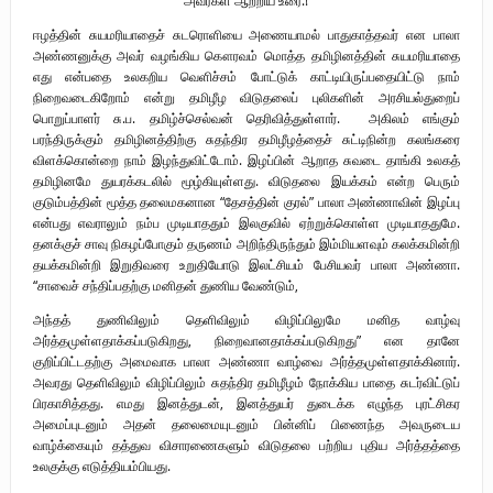
புலிகளின் குரல் பொறுப்பாளர் திரு. தமிழன்பன் (ஜவான்) அவர்களின் புகழ்
ஈழத்தின் சுயமரியாதைச் சுடரொளியை அணையாமல் பாதுகாத்தவர் என பாலா
அண்ணனுக்கு அவர் வழங்கிய கௌரவம் மொத்த தமிழினத்தின் சுயமரியாதை
வணக்க நிகழ்வும் ‘விடுதலைச் சிற்பி’ நூல் மற்றும் ‘ஜவான் – திடம் குன்றா
எது என்பதை உலகறிய வெளிச்சம் போட்டுக் காட்டியிருப்பதையிட்டு நாம்
நிறைவடைகிறோம் என்று தமிழீழ விடுதலைப் புலிகளின் அரசியல்துறைப்
தீக்குரல்’ இசைப்பேழை வெளியீடும்.
பொறுப்பாளர் சு.ப. தமிழ்ச்செல்வன் தெரிவித்துள்ளார். அகிலம் எங்கும்
பரந்திருக்கும் தமிழினத்திற்கு சுதந்திர தமிழீழத்தைச் சுட்டிநின்ற கலங்கரை
உரிமைப் போராட்டம் _
விளக்கொன்றை நாம் இழந்துவிட்டோம். இழப்பின் ஆறாத சுவடை தாங்கி உலகத்
தமிழினமே துயரக்கடலில் மூழ்கியுள்ளது. விடுதலை இயக்கம் என்ற பெரும்
நாடாளுமன்ற உறுப்பினர் இராமநாதன் அர்ச்சுனா அவர்களுக்கு நிலவனின்
குடும்பத்தின் மூத்த தலைமகனான “தேசத்தின் குரல்” பாலா அண்ணாவின் இழப்பு
என்பது எவராலும் நம்ப முடியாததும் இலகுவில் ஏற்றுக்கொள்ள முடியாததுமே.
திறந்த மடல்!
தனக்குச் சாவு நிகழப்போகும் தருணம் அறிந்திருந்தும் இம்மியளவும் கலக்கமின்றி
தயக்கமின்றி இறுதிவரை உறுதியோடு இலட்சியம் பேசியவர் பாலா அண்ணா.
“சாவைச் சந்திப்பதற்கு மனிதன் துணிய வேண்டும்,
அந்தத் துணிவிலும் தெளிவிலும் விழிப்பிலுமே மனித வாழ்வு
அர்த்தமுள்ளதாக்கப்படுகிறது, நிறைவானதாக்கப்படுகிறது” என தானே
குறிப்பிட்டதற்கு அமைவாக பாலா அண்ணா வாழ்வை அர்த்தமுள்ளதாக்கினார்.
அவரது தெளிவிலும் விழிப்பிலும் சுதந்திர தமிழீழம் நோக்கிய பாதை சுடர்விட்டுப்
பிரகாசித்தது. எமது இனத்துடன், இனத்துயர் துடைக்க எழுந்த புரட்சிகர
அமைப்புடனும் அதன் தலைமையுடனும் பின்னிப் பிணைந்த அவருடைய
வாழ்க்கையும் தத்துவ விசாரணைகளும் விடுதலை பற்றிய புதிய அர்த்தத்தை
உலகுக்கு எடுத்தியம்பியது.