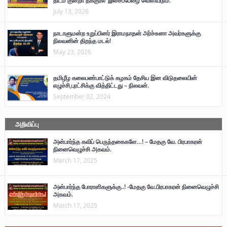
திடம் குன்றா தீக்குரல்’ இசைப்பேழை வெளியீடும்.
July 13, 2026
நாடாளுமன்ற உறுப்பினர் இராமநாதன் அர்ச்சுனா அவர்களுக்கு
நிலவனின் திறந்த மடல்!
May 23, 2026
தமிழீழ கலைபண்பாட்டுக் கழகம் தேசிய இன விடுதலையின்
எழுச்சி,புரட்சிக்கு வித்திட்டது – நிலவன்.
September 02, 2024
அறிவிப்பு
அன்பார்ந்த கவிப் பெருந்தகைகளே…! – மேதகு வே. பிரபாகரன்
நினைவெழுச்சி அகவம்.
March 17, 2025
அன்பார்ந்த போராளிகளுக்கு..! -மேதகு வே.பிரபாகரன் நினைவெழுச்சி
அகவம்.
March 17, 2025