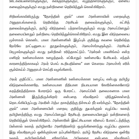
ஊடகவியலாளர்களுக்கும், கவிஞர்களுக்கும், எழுத்தாளர்களுக்கும், ஏனைய
கலைஞர்களுக்கும் எமது நன்றிகளை தெரிவித்துக் கொள்கிறோம்.
சிறிலங்காவிலிருந்து “தேசத்தின் குரல்” பாலா அண்ணாவின் மறைவுக்கு
அனுதாபங்களைத் தெரிவித்த அரசியல் தலைவர்களுக்கும், கட்சித்
தலைவர்களுக்கும், தமிழ் விடுதலைப் பற்றாளர்களுக்கும் எமது அமைப்பினதும்
தலைமையினதும் நன்றியை தெரிவித்துக்கொள்கிறோம். எமது இன விடுதலையை
மூச்சாகக் கொண்ட பாலா அண்ணனின் இழப்புக் குறித்து கவலை தெரிவித்த
நோர்வே நாட்டினுடைய தூதுவர்களுக்கும், அமைச்சர்களுக்கும். அரசியல்
பிரமுகர்களுக்கும் எமது நன்றிகள் உரித்தாகட்டும். “அன்ரன் பாலசிங்கம் என்ற
மனிதர் உண்மைக்காக உழைத்தவர். எப்போதும் உண்மையே பேசியவர். எந்தக்
காரணத்திற்காகவும் அவர் பொய் கூறியதில்லை” என கௌரவ அமைச்சர் எரிக்
சூல்கெய்ம் அனுதாபச் செய்தி வழங்கினார்.
அவர் குறிப்பிட்ட பாலா அண்ணணின் உண்மைக்கான உழைப்பு என்பது தமிழீழ
விடுதலைக்கானதே. உண்மையான நீதியான நியாயமான கோரிக்கைகளோடு
சுதந்திரத்திற்காக போராடும் ஒரு போராட்ட அமைப்பின் தலைமகனாக பாலா
அண்ணன் இருந்திருக்கிறார் என்பதை சர்வதேசம் புரிந்துகொள்ளத்
தொடங்கியிருப்பது அவரின் அத்ம தாகத்திற்கு நிச்சயம் நீர் வார்க்கும். “தேசத்தின்
குரல்” பாலா அண்ணையின் மறைவு குறித்து துயரக்குரல் எழுப்பிய உலகத்
தமிழினத்திற்கு எமது அமைப்பினதும் தேசியத் தலைமையினதும் நன்றிகளைத்
தெரிவித்துக் கொள்கிறோம். அன்னாரின் இலட்சியமான உரிமைப் போராட்டத்திற்கு
பின்னால் உலகத் தமிழினமே அணிதிரண்டு ஒருங்கிணைந்து எழுப்பிய குரலாக
இது சர்வதேசமும் ஒலிக்குமென நம்புகின்றோம். தமிழ் தேசிய விடுதலை ஒன்றே
உலகத் தமிழினத்தின் ஏகோபித்த அபிலாசை என்பதை சர்வதேசம்