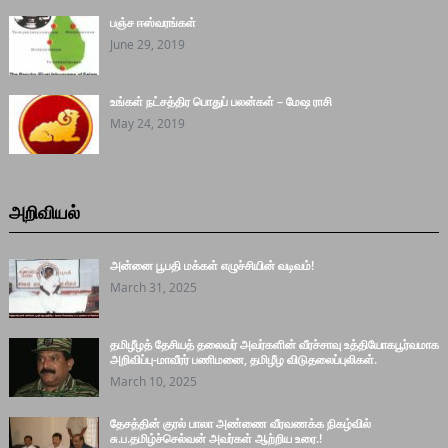
பஞ்ச ஈஸ்வரங்கள்
June 29, 2019
உங்கள் நட்சத்திர பொதுப் பலன்கள் – மேஷ ராசி
May 24, 2019
அறிவியல்
அன்னை பூபதி மக்கள் எழுச்சியின் வடிவம்!
March 31, 2025
தமிழீழத் தேசியத் தலைவர் அவர்களின் வீரச்சாவு உத்தியோகபூர்வமாக
அறிவிப்பு-மாவீரர் பணிமனை, தமிழீழ விடுதலைப்புலிகள்.
March 10, 2025
தேசத்தின் குரல் பாலா அண்ணை வீரவணக்க நிகழ்வில்
சு.ப.தமிழ்ச்செல்வன் அவர்கள் ஆற்றிய உரை.!