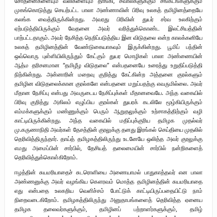
சோதனைகளையும் வலிகளையும் தாங்கி, சவால்களுக்கும் சங்கடங்களுக்கும்
முகங்கொடுத்து செயற்பட்ட பாலா அண்ணாவின் பிரிவு உலகத் தமிழினத்தையே
கலங்க வைத்திருக்கின்றது. அவரது பிரிவின் துயர் சர்வ உலகிற்கும்
ஏற்படுத்தியிருக்கும் வேதனை அவர் வரித்துக்கொண்ட இலட்சியத்தின்
பாற்பட்டதாகும். அவர் நேசித்த நெறிப்படுத்திய இன விடுதலை என்ற காலக்கனியே
உலகத் தமிழினத்தின் வேண்டுகையாகவும் இருக்கின்றது. பூமிப் பந்தின்
ஒவ்வொரு புள்ளியிலிருந்தும் கேட்கும் துயர மொழிகள் பாலா அண்ணையின்
ஆத்ம தரிசனமான “தமிழீழ விடுதலை” என்பதனையே உரைத்து உறுதிப்படுத்தி
நிற்கின்றது. அன்னாரின் மறைவு குறித்து கேட்கின்ற அத்தனை குரல்களும்
தமிழின விடுதலைக்கான குரல்களே என்பதனை மறுப்பதற்கு எவருமில்லை. அவர்
மீதான நேசிப்பு என்பது அவருடைய நேசிப்புக்கள் மீதானவையே. அந்த வகையில்
பிரிவு குறித்து அகிலம் எழுப்பிய குரல்கள் துயரக் கடலிலே மூழ்கியிருக்கும்
எம்மக்களுக்கும் மண்ணுக்கும் பெரும் ஆறுதலுக்கும் உற்சாகத்திற்கும் வழி
காட்டியிருக்கின்றது. அந்த வகையில் மதிப்புக்குரிய தமிழக முதல்வர்
மு.கருணாநிதி அவர்கள் தேசத்தின் குரலுக்கு தனது இரங்கல் செய்தியை முதலில்
தெரிவித்திருந்தார். தாய்த் தமிழகத்திலிருந்து உடனேயே ஒலித்த அவர் குரலுக்கு
எமது அமைப்பின் சார்பில், தேசியத் தலைமையின் சார்பில் நன்றிகளைத்
தெரிவித்துக்கொள்கிறோம்.
ஈழத்தின் சுயமரியாதைச் சுடரொளியை அணையாமல் பாதுகாத்தவர் என பாலா
அண்ணனுக்கு அவர் வழங்கிய கௌரவம் மொத்த தமிழினத்தின் சுயமரியாதை
எது என்பதை உலகறிய வெளிச்சம் போட்டுக் காட்டியிருப்பதையிட்டு நாம்
நிறைவடைகிறோம். தமிழகத்திலிருந்து அனுதாபங்களைத் தெரிவித்த ஏனைய
தமிழக தலைவர்களுக்கும், தமிழினப் பற்றாளர்களுக்கும், தமிழ்