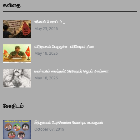
கவிதை
உரிமைப் போராட்டம் _
May 23, 2026
விடுதலைப் பெருமூச்சு : பிரிகேடியர் தீபன்
May 18, 2026
மண்ணின் மைந்தன்: பிரிகேடியர் ஜெயம் அண்ணா
May 18, 2026
சோதிடம்
இந்துக்கள் மேற்கொள்ள வேண்டிய சடங்குகள்
October 07, 2019