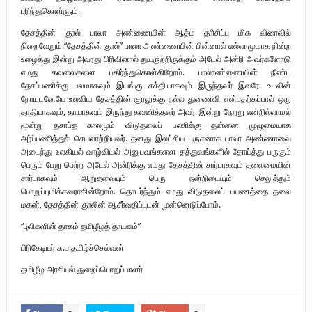
புரிந்துகொள்ளும்.
தேசத்தின் குரல் பாலா அண்ணையின் ஆத்ம தரிசிப்பு மிக விரைவில்
நிறைவேறும்.“தேசத்தின் குரல்” பாலா அண்ணையின் பின்னால் எல்லாமுமாக நின்ற
உழைத்து இன்று அவரது பிரிவினால் துயருற்றிருக்கும் அடேல் அன்ரி அவர்களோடு
எமது கவலைகளை பகிர்ந்துகொள்கிறோம். பாலாண்ணையின் நீண்ட
தேசப்பணிக்கு பலமாகவும் இயங்கு சக்தியாகவும் இருந்தவர் இவரே. உடலின்
நோயுடனேயே உலவிய தேசத்தின் குரலுக்கு நல்ல துணைவி என்பதற்கப்பால் ஒரு
தாதியாகவும், தாயாகவும் இருந்து கவனித்தவர் அவர். இன்று நேறறு என்றில்லாமல்
மூன்று தசாப்த காலமும் விடுதலைப் பணிக்கு தன்னை முழுமையாக
அர்ப்பணித்துச் செயலாற்றியவர். தனது இலட்சிய புருசனாக பாலா அண்ணாவை
அடைந்து உலகியல் வாழ்வியல் அனுபவங்களை தத்துவங்களில் தோய்த்து பருகும்
பெரும் பேறு பெற்ற அடேல் அன்ரிக்கு எமது தேசத்தின் சார்பாகவும் தலைமையின்
சார்பாகவும் ஆறுதலையும் பெரு நன்றியையும் செலுத்தும்
பொறுப்புமிக்கவராகின்றோம். தொடர்ந்தும் எமது விடுதலைப் பயணத்தை தலை
மகன், தேசத்தின் குரலின் ஆசீர்வதிப்புடன் முன்னெடுப்போம்.
“புலிகளின் தாகம் தமிழீழத் தாயகம்”
பிரிகேடியர் சு.ப.தமிழ்ச்செல்வன்
தமிழீழ அரசியல் துறைப்பொறுப்பாளர்