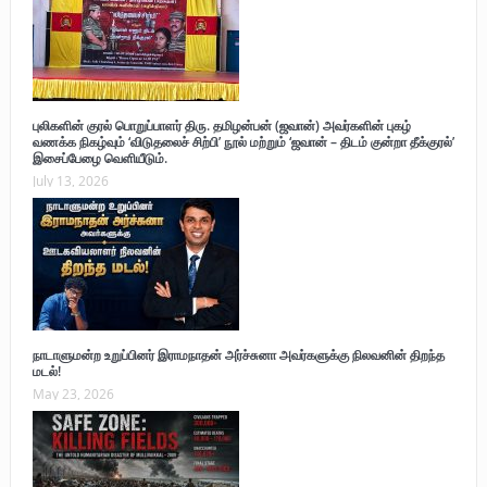
புலிகளின் குரல் பொறுப்பாளர் திரு. தமிழன்பன் (ஜவான்) அவர்களின் புகழ்
வணக்க நிகழ்வும் ‘விடுதலைச் சிற்பி’ நூல் மற்றும் ‘ஜவான் – திடம் குன்றா தீக்குரல்’
இசைப்பேழை வெளியீடும்.
July 13, 2026
நாடாளுமன்ற உறுப்பினர் இராமநாதன் அர்ச்சுனா அவர்களுக்கு நிலவனின் திறந்த
மடல்!
May 23, 2026