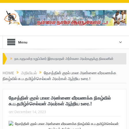
Menu
Safe Zone: Killing Fields – Nilavan
பாதுகாப்பு வலயம் : படுகொலைக்களம் – நிலவன்
HOME
அறிவியல்
தேசத்தின் குரல் பாலா அண்ணை வீரவணக்க
நிகழ்வில் சு.ப.தமிழ்ச்செல்வன் அவர்கள் ஆற்றிய உரை.!
விடுதலைப் பெருமூச்சு : பிரிகேடியர் தீபன்
மண்ணின் மைந்தன்: பிரிகேடியர் ஜெயம் அண்ணா
தேசத்தின் குரல் பாலா அண்ணை வீரவணக்க நிகழ்வில்
வரலாற்று ஆவணங்களின் வெளியீட்டு
சு.ப.தமிழ்ச்செல்வன் அவர்கள் ஆற்றிய உரை.!
on:
December 14, 2023
முள்ளிவாய்க்கால்: செங்குருதி படிந்த வரலாற்றுச் சுவடு
முள்ளிவாய்க்கால்: துரோகத்தின் சாட்சியம்