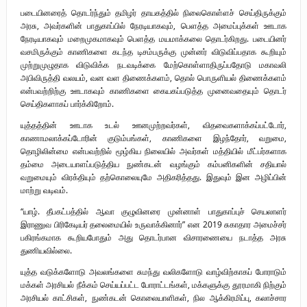
படையினரைத் தொடர்ந்தும் தமிழர் தாயகத்தில் நிலைகொள்ளச் செய்திருக்கும்
அரசு, அவர்களின் பாதுகாப்பில் நேரடியாகவும், பெளத்த அமைப்புக்கள் ஊடாக
நேரடியாகவும் மறைமுகமாகவும் பெளத்த மயமாக்கலை தொடர்கிறது. படையினர்
வசமிருக்கும் காணிகளை கடந்த டிசம்பருக்கு முன்னர் விடுவிப்பதாக கூறியும்
முற்றுமுழுதாக விடுவிக்க நடவடிக்கை மேற்கொள்ளாதிருப்பதோடு மகாவலி
அபிவிருத்தி வலயம், வன வள திணைக்களம், தொல் பொருளியல் திணைக்களம்
என்பவற்றிற்கு ஊடாகவும் காணிகளை கையகப்படுத்த முனைவதையும் தொடர்
செய்திகளாகப் பார்க்கிறோம்.
யுத்தத்தின் ஊடாக உடல் ஊனமுற்றவர்கள், விதவைகளாக்கப்பட்டோர்,
காணாமலாக்கப்டோரின் குடும்பங்கள், காணிகளை இழந்தோர், வறுமை,
தொழிலின்மை என்பவற்றில் மூழ்கிய நிலையில் அவர்கள் மத்தியில் மீட்பர்களாக
தம்மை அடையாளப்படுத்திய நுண்கடன் வழங்கும் கம்பனிகளின் சதியால்
வறுமையும் விரக்தியும் தற்கொலையுமே அதிகரித்தது. இதுவும் இன அழிப்பின்
மாற்று வடிவம்.
“யாழ். தீபகட்பத்தில் ஆவா குழுவினரை முன்னாள் பாதுகாப்புச் செயலாளர்
இராணுவ பிரிகேடியர் தலைமையில் உருவாக்கினார்” என 2019 சுகாதார அமைச்சர்
பகிரங்கமாக கூறியபோதும் அது தொடர்பான விசாரணையை நடாத்த அரசு
துணியவில்லை.
யுத்த வடுக்களோடு அவலங்களை சுமந்து வலிகளோடு வாழ்விற்காகப் போராடும்
மக்கள் அரசியல் நீக்கம் செய்யப்பட்ட போராட்டங்கள், மக்களுக்கு தூரமாகி நிற்கும்
அரசியல் காட்சிகள், நுண்கடன் கொலையாளிகள், நில ஆக்கிரமிப்பு, கலாச்சார