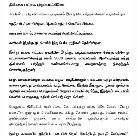
திலீபனை நன்றாக உற்றுப் பார்க்கிறேன்.
அவரின் உடலிலுள்ள சகல உறுப்புகளும் இன்று செயலற்றுக் கொண்டிருக்கின்றன.
உதடுகள் அசைகின்றன. ஆனால் சத்தம் வெளிவரவில்லை.
உதடுகள் பாளம், பாளமாக வெடித்து வெளிறிவிட்டிருந்தன.
கண்கள் இருந்த இடங்களில் இரு பெரிய குழிகள் தெரிகின்றன.
இன்று காலை எட்டரை மணியில் இருந்து, யாழ்ப்பாணத்தைச் சேர்ந்த பதினேழு
பாடசாலைகளிலிருந்து சுமார் 5000 மாணவ மாணவிகள் அணிவகுத்து வந்து
திலீபனைப் பார்த்துக் கண்கலங்கியவாறு மைதானத்தை நிறைத்துக்
கொண்டிருந்தனர்.
யாழ். பல்கலைக்கழக மாணவர்களும், ஊழியர்களும் ஏராளமாக வந்து பார்த்தனர்.
காலை ஒன்பது மணியளவில் யாழ். கோட்டை இந்திய இராணுவ முகாம் முன்பாக
ஆயிரக் கணக்கான பொதுமக்கள் பிரதான வாசலில் அமர்ந்து, இந்தியப் படையினர்
வெளியே வராதவாறு மறியல் செய்யத் தொடங்கினர்.
பொதுவாக திலீபனின் உடல் நிலை மோசமடைந்து வந்த அதே வேளை பொது
மக்களின் குமுறலும் அதிகரிப்பதைப் புரிந்து கொள்ள முடிந்தது. திலீபன் தங்கள்
குடும்பத்தில் ஒருவன் என்ற எண்ணமே ஒவ்வொருவர் மனதிலும்
நிறைந்திருந்ததைக் காணக் கூடியதாக இருந்தது.
இன்று காலையில் இந்தியப் படையின் தென் பிராந்தியத் தளபதி லெப்டினன்ட்