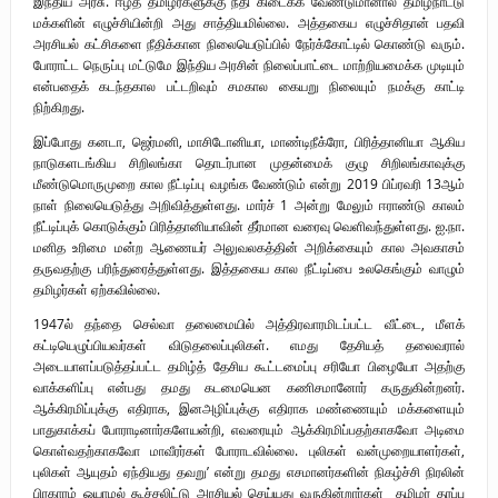
இந்திய அரசு. ஈழத் தமிழர்களுக்கு நீதி கிடைக்க வேண்டுமானால் தமிழ்நாட்டு
மக்களின் எழுச்சியின்றி அது சாத்தியமில்லை. அத்தகைய எழுச்சிதான் பதவி
அரசியல் கட்சிகளை நீதிக்கான நிலையெடுப்பில் நேர்க்கோட்டில் கொண்டு வரும்.
போராட்ட நெருப்பு மட்டுமே இந்திய அரசின் நிலைப்பாட்டை மாற்றியமைக்க முடியும்
என்பதைக் கடந்தகால பட்டறிவும் சமகால கையறு நிலையும் நமக்கு காட்டி
நிற்கிறது.
இப்போது கனடா, ஜெர்மனி, மாசிடோனியா, மாண்டிநீக்ரோ, பிரித்தானியா ஆகிய
நாடுகளடங்கிய சிறிலங்கா தொடர்பான முதன்மைக் குழு சிறிலங்காவுக்கு
மீண்டுமொருமுறை கால நீட்டிப்பு வழங்க வேண்டும் என்று 2019 பிப்ரவரி 13ஆம்
நாள் நிலையெடுத்து அறிவித்துள்ளது. மார்ச் 1 அன்று மேலும் ஈராண்டு காலம்
நீட்டிப்புக் கொடுக்கும் பிரித்தானியாவின் தீர்மான வரைவு வெளிவந்துள்ளது. ஐ.நா.
மனித உரிமை மன்ற ஆணையர் அலுவலகத்தின் அறிக்கையும் கால அவகாசம்
தருவதற்கு பரிந்துரைத்துள்ளது. இத்தகைய கால நீட்டிப்பை உலகெங்கும் வாழும்
தமிழர்கள் ஏற்கவில்லை.
1947ல் தந்தை செல்வா தலைமையில் அத்திரவாரமிடப்பட்ட வீட்டை, மீளக்
கட்டியெழுப்பியவர்கள் விடுதலைப்புலிகள். எமது தேசியத் தலைவரால்
அடையாளப்படுத்தப்பட்ட தமிழ்த் தேசிய கூட்டமைப்பு சரியோ பிழையோ அதற்கு
வாக்களிப்பு என்பது தமது கடமையென கணிசமானோர் கருதுகின்றனர்.
ஆக்கிரமிப்புக்கு எதிராக, இனஅழிப்புக்கு எதிராக மண்ணையும் மக்களையும்
பாதுகாக்கப் போராடினார்களேயன்றி, எவரையும் ஆக்கிரமிப்பதற்காகவோ அடிமை
கொள்வதற்காகவோ மாவீரர்கள் போராடவில்லை. புலிகள் வன்முறையாளர்கள்,
புலிகள் ஆயுதம் ஏந்தியது தவறு’ என்று தமது எசமானர்களின் நிகழ்ச்சி நிரலின்
பிரகாரம் ஓயாமல் கூச்சலிட்டு அரசியல் செய்யது வருகின்றார்கள் தமிழர் தரப்பு