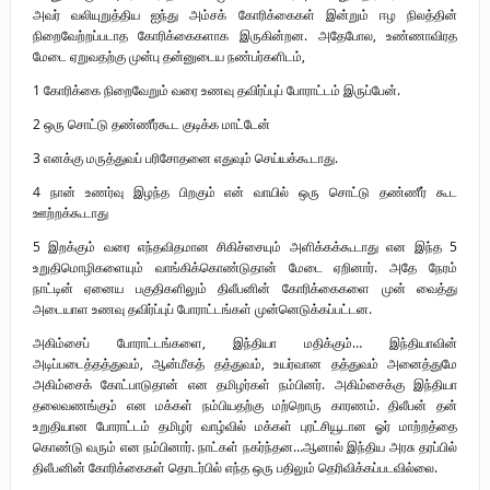
அவர் வலியுறுத்திய ஐந்து அம்சக் கோரிக்கைகள் இன்றும் ஈழ நிலத்தின்
நிறைவேற்றப்படாத கோரிக்கைகளாக இருகின்றன. அதேபோல, உண்ணாவிரத
மேடை ஏறுவதற்கு முன்பு தன்னுடைய நண்பர்களிடம்,
1 கோரிக்கை நிறைவேறும் வரை உணவு தவிர்ப்புப் போராட்டம் இருப்பேன்.
2 ஒரு சொட்டு தண்ணீர்கூட குடிக்க மாட்டேன்
3 எனக்கு மருத்துவப் பரிசோதனை எதுவும் செய்யக்கூடாது.
4 நான் உணர்வு இழந்த பிறகும் என் வாயில் ஒரு சொட்டு தண்ணீர் கூட
ஊற்றக்கூடாது
5 இறக்கும் வரை எந்தவிதமான சிகிச்சையும் அளிக்கக்கூடாது என இந்த 5
உறுதிமொழிகளையும் வாங்கிக்கொண்டுதான் மேடை ஏறினார். அதே நேரம்
நாட்டின் ஏனைய பகுதிகளிலும் திலீபனின் கோரிக்கைகளை முன் வைத்து
அடையாள உணவு தவிர்ப்புப் போராட்டங்கள் முன்னெடுக்கப்பட்டன.
அகிம்சைப் போராட்டங்களை, இந்தியா மதிக்கும்… இந்தியாவின்
அடிப்படைத்தத்துவம், ஆன்மீகத் தத்துவம், உயர்வான தத்துவம் அனைத்துமே
அகிம்சைக் கோட்பாடுதான் என தமிழர்கள் நம்பினர். அகிம்சைக்கு இந்தியா
தலைவணங்கும் என மக்கள் நம்பியதற்கு மற்றொரு காரணம். திலீபன் தன்
உறுதியான போராட்டம் தமிழர் வாழ்வில் மக்கள் புரட்சியூடான ஓர் மாற்றத்தை
கொண்டு வரும் என நம்பினார். நாட்கள் நகர்ந்தன…ஆனால் இந்திய அரசு தரப்பில்
திலீபனின் கோரிக்கைகள் தொடர்பில் எந்த ஒரு பதிலும் தெரிவிக்கப்படவில்லை.