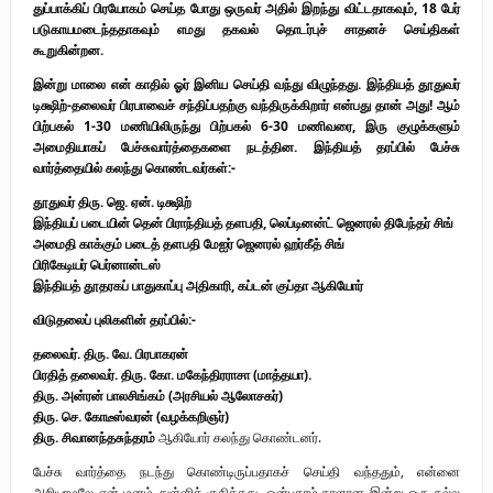
துப்பாக்கிப் பிரயோகம் செய்த போது ஒருவர் அதில் இறந்து விட்டதாகவும், 18 பேர்
படுகாயமடைந்ததாகவும் எமது தகவல் தொடர்புச் சாதனச் செய்திகள்
கூறுகின்றன.
இன்று மாலை என் காதில் ஓர் இனிய செய்தி வந்து விழுந்தது. இந்தியத் தூதுவர்
டிக்ஷிற்-தலைவர் பிரபாவைச் சந்திப்பதற்கு வந்திருக்கிறார் என்பது தான் அது! ஆம்
பிற்பகல் 1-30 மணியிலிருந்து பிற்பகல் 6-30 மணிவரை, இரு குழுக்களும்
அமைதியாகப் பேச்சுவார்த்தைகளை நடத்தின. இந்தியத் தரப்பில் பேச்சு
வார்த்தையில் கலந்து கொண்டவர்கள்:-
தூதுவர் திரு. ஜெ. ஏன். டிக்ஷிற்
இந்தியப் படையின் தென் பிராந்தியத் தளபதி, லெப்டினன்ட் ஜெனரல் திபேந்தர் சிங்
அமைதி காக்கும் படைத் தளபதி மேஐர் ஜெனரல் ஹர்கீத் சிங்
பிரிகேடியர் பெர்னான்டஸ்
இந்தியத் தூதரகப் பாதுகாப்பு அதிகாரி, கப்டன் குப்தா ஆகியோர்
விடுதலைப் புலிகளின் தரப்பில்:-
தலைவர். திரு. வே. பிரபாகரன்
பிரதித் தலைவர். திரு. கோ. மகேந்திரராசா (மாத்தயா).
திரு. அன்ரன் பாலசிங்கம் (அரசியல் ஆலோசகர்)
திரு. செ. கோடீஸ்வரன் (வழக்கறிஞர்)
திரு. சிவானந்தசுந்தரம்
ஆகியோர் கலந்து கொண்டனர்.
பேச்சு வார்த்தை நடந்து கொண்டிருப்பதாகச் செய்தி வந்ததும், என்னை
அறியாமலே என் மனம் துள்ளிக் குதித்தது. ஒன்பதாம் நாளான இன்று ஒரு நல்ல