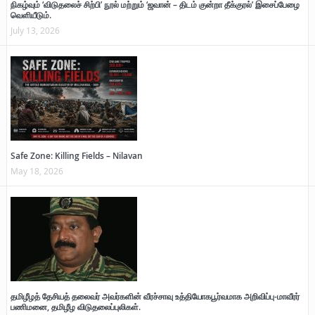
நிகழ்வும் ‘விடுதலைச் சிற்பி’ நூல் மற்றும் ‘ஜவான் – திடம் குன்றா தீக்குரல்’ இசைப்பேழை
வெளியீடும்.
July 13, 2026
Safe Zone: Killing Fields – Nilavan
May 18, 2026
தமிழீழத் தேசியத் தலைவர் அவர்களின் வீரச்சாவு உத்தியோகபூர்வமாக அறிவிப்பு-மாவீரர்
பணிமனை, தமிழீழ விடுதலைப்புலிகள்.