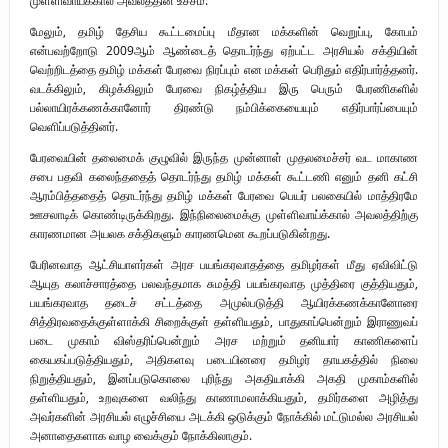
மேலும், தமிழ் தேசிய கூட்டமைப்பு மீதான மக்களின் வெறுப்பு, கோபம்
என்பவற்றோடு 2009ஆம் ஆண்டைத் தொடர்ந்து ஏற்பட்ட அரசியல் சக்தியின்
வெற்றிடத்தை தமிழ் மக்கள் பேரவை நிரப்பும் என மக்கள் பெரிதும் எதிர்பார்த்தனர்.
வடக்கிலும், கிழக்கிலும் பேரவை நிகழ்த்திய இரு பெரும் பேரணிகளில்
பல்லாயிரக்கணக்கானோர் திரண்டு நம்பிக்கையையும் எதிர்பார்ப்பையும்
வெளிப்படுத்தினர்.
பேரவையின் தலைமைக் குழுவில் இருந்த முன்னாள் முதலமைச்சர் வட மாகாண
சபை பதவி கலைந்ததைத் தொடர்ந்து தமிழ் மக்கள் கூட்டணி எனும் தனி கட்சி
ஆரம்பித்ததைத் தொடர்ந்து தமிழ் மக்கள் பேரவை பெயர் பலகையில் மாத்திரமே
ஊசலாடிக் கொண்டிருக்கிறது. இந்நிலைமைக்கு முள்ளிவாய்க்கால் அவலத்திற்கு
காரணமான அயலக சக்திகளும் காரணமென கூறப்படுகின்றது.
பேரினவாத ஆட்சியாளர்கள் அரச பயங்கரவாதத்தை தமிழர்கள் மீது ஏவிவிட்டு
ஆயுத கலாச்சாரத்தை பலவந்தமாக சுமத்தி பயங்கரவாத முத்திரை குத்தியதும்,
பயங்கரவாத தடைச் சட்டத்தை அமுல்படுத்தி ஆயிரக்கணக்கானோரை
சித்திரவதைக்குள்ளாக்கி சிறைக்குள் தள்ளியதும், பாதுகாப்பென்றும் இராணுவப்
படை முகாம் விஸ்தரிப்பென்றும் அரச மற்றும் தனியார் காணிகளைப்
கையகப்படுத்தியதும், அதிகளவு படையினரை தமிழர் தாயகத்தில் நிலை
நிறுத்தியதும், இனப்படுகொலை புரிந்து அகதியாக்கி அகதி முகாம்களில்
தள்ளியதும், உறவுகளை வலிந்து காணாமலாக்கியதும், தமிர்களை அழித்து
அவர்களின் அரசியல் எழுச்சியை அடக்கி ஒடுக்கும் நோக்கில் மட்டுமல்ல அரசியல்
அனாதைகளாக வாழ வைக்கும் நோக்கிலாகும்.