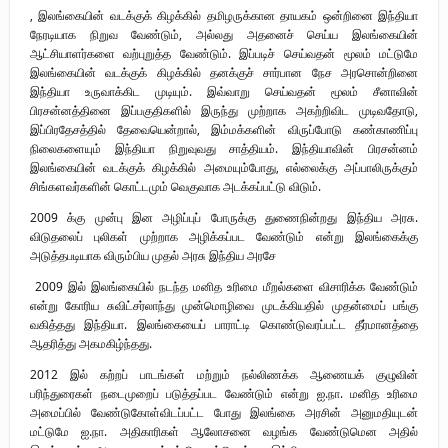
, இலங்கையின் வடக்குக் கிழக்கில் தமிழருக்கான தாயகம் ஒன்றினை இந்தியா
நேரடியாக நிறுவ வேண்டும், அல்லது அதனைச் செய்ய இலங்கையின்
ஆட்சியாளர்களை வற்புறுத்த வேண்டும். இப்படிச் செய்வதன் மூலம் மட்டுமே
இலங்கையின் வடக்குக் கிழக்கில் தனக்குச் சார்பான நேச அரசொன்றினை
இந்தியா உருவாக்கிட முடியும். இவ்வாறு செய்வதன் மூலம் சீனாவின்
பிரசன்னத்தினை இப்பகுதிகளில் இருந்து முற்றாக அகற்றிவிட முடிவதோடு,
இப்பிரதேசத்தில் தேவையென்றால், இம்மக்களின் விருப்போடு கண்காணிப்பு
நிலைகளையும் இந்தியா நிறுவுவது சாத்தியம். இந்தியாவின் பிரசன்னம்
இலங்கையின் வடக்குக் கிழக்கில் அமையும்போது, எல்லைக்கு அப்பாலிருக்கும்
சிங்களவர்களின் கொட்டமும் வெகுவாக அடக்கப்பட்டு விடும்.
2009 க்கு முன்பு இன அழிப்புப் போருக்கு துணைநின்றது இந்திய அரசு.
விடுதலைப் புலிகள் முற்றாக அழிக்கப்பட வேண்டும் என்று இலங்கைக்கு
அடுத்தபடியாக விரும்பிய முதல் அரசு இந்திய அரசே
2009 இல் இலங்கையில் நடந்த மனித உரிமை மீறல்களை விசாரிக்க வேண்டும்
என்று கோரிய சுவிட்சர்லாந்து முன்மொழிவை முடக்கியதில் முதன்மைப் பங்கு
வகித்தது இந்தியா. இலங்கையைப் பாராட்டி கொண்டுவரப்பட்ட தீர்மானத்தை
ஆதரித்து அகமகிழ்ந்தது.
2012 இல் கற்றப் பாடங்கள் மற்றும் நல்லிணக்க ஆணையக் குழுவின்
பரிந்துரைகள் நடைமுறைப் படுத்தப்பட வேண்டும் என்று ஐ.நா. மனித உரிமை
அமைப்பில் வேண்டுகோள்விடப்பட்ட போது இலங்கை அரசின் அனுமதியுடன்
மட்டுமே ஐ.நா. அதிகாரிகள் ஆலோசனை வழங்க வேண்டுமென அதில்