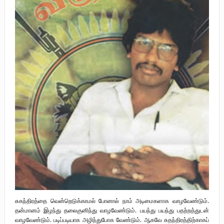
புலிகளின் குரல் பொறுப்பாளர் திரு. தமிழன்பன் (ஜவான்) அவர்களின் புகழ்
வணக்க நிகழ்வும் ‘விடுதலைச் சிற்பி’ நூல் மற்றும் ‘ஜவான் – திடம் குன்றா
தீக்குரல்’ இசைப்பேழை வெளியீடும்.
உரிமைப் போராட்டம் _
நாடாளுமன்ற உறுப்பினர் இராமநாதன் அர்ச்சுனா அவர்களுக்கு நிலவனின்
திறந்த மடல்!
சுகந்திரத்தை வென்றெடுக்காமல் போனால் நாம் அடிமைகளாக வாழவேண்டும்.
தன்மானம் இழந்து தலைகுனிந்து வாழவேண்டும். பயந்து பயந்து பதற்றத்துடன்
வாழவேண்டும். படிப்படியாக அழிந்துபோக வேண்டும். ஆகவே சுதந்திரத்திற்காகப்