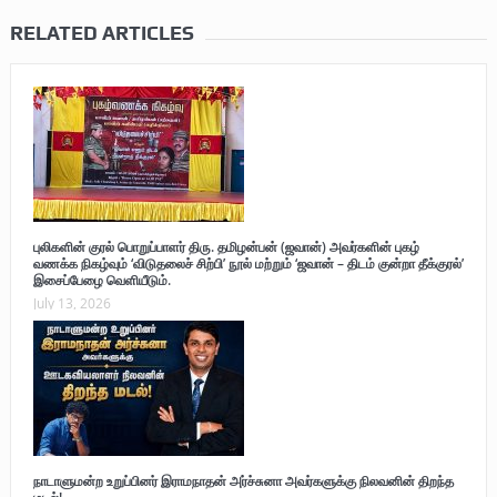
RELATED ARTICLES
புலிகளின் குரல் பொறுப்பாளர் திரு. தமிழன்பன் (ஜவான்) அவர்களின் புகழ்
வணக்க நிகழ்வும் ‘விடுதலைச் சிற்பி’ நூல் மற்றும் ‘ஜவான் – திடம் குன்றா தீக்குரல்’
இசைப்பேழை வெளியீடும்.
July 13, 2026
நாடாளுமன்ற உறுப்பினர் இராமநாதன் அர்ச்சுனா அவர்களுக்கு நிலவனின் திறந்த