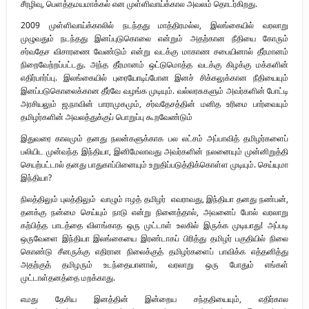
சீரழிவு, பெளத்தமயமாக்கல் என முள்ளிவாய்க்கால அவலம் தொடர்கிறது.
2009 முள்ளிவாய்க்காலில் நடந்தது மாத்திரமல்ல, இலங்கையில் வரலாறு
முழுவதும் நடந்தது இனப்புடுகொலை என்றும் அதற்கான நீதியை கோரும்
சர்வதேச விசாரணை வேண்டும் என்று வடக்கு மாகாண சபையினால் தீர்மானம்
நிறைவேற்றப்பட்டது. அந்த தீர்மானம் ஒட்டுமொத்த வடக்கு கிழக்கு மக்களின்
எதிர்பார்ப்பு. இலங்கையில் புரையோடிப்போன இனச் சிக்கலுக்கான நீதியையும்
இனப்படுகொலைக்கான தீர்வே வழங்க முடியும். வல்லரசுகளும் அவர்களின் போட்டி
அரசியலும் ஜ.நாவின் பாராமுகமும், சர்வதேசத்தின் மனித உரிமை பார்வையும்
தமிழர்களின் அவலத்துக்குப் பொறுப்பு கூறவேண்டும்
இதுவரை காலமும் தனது நலன்களுக்காக பல லட்சம் அப்பாவித் தமிழர்களைப்
பலியிட முன்வந்த இந்தியா, இனிமேலாவது அவர்களின் நலனையும் முன்னிறுத்தி
செயற்பட்டால் தனது பாதுகாப்பினையும் உறுதிப்படுத்திக்கொள்ள முடியும். செய்யுமா
இந்தியா?
நிலத்திலும் புலத்திலும் வாழும் ஈழத் தமிழர் எவராவது, இந்தியா தனது நண்பன்,
தனக்கு நன்மை செய்யும் நாடு என்று நினைத்தால், அவனைப் போல் வரலாறு
கற்பித்த பாடத்தை விளங்காத ஒரு முட்டாள் உலகில் இருக்க முடியாது! அப்படி
ஒருவேளை இந்தியா இலங்கையை இரண்டாகப் பிரித்து தமிழர் பகுதியில் நிலை
கொண்டு சீனருக்கு எதிரான நிலைக்குத் தமிழர்களைப் பாவிக்க எத்தனித்து
அதற்குத் தமிழரும் உடந்தையானால், வரலாறு ஒரு போதும் எங்கள்
முட்டாள்தனத்தை மறக்காது.
எமது தேசிய இனத்தின் இன்றைய சந்ததியையும், எதிர்கால