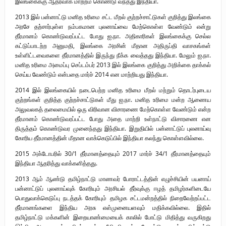
இலங்கைக்கு ஆதரவாக மாற்றம் கொண்டு வந்தது இந்தியா.
2013 இல் பன்னாட்டு மனித உரிமை சட்ட மீறல் குற்றச்சாட்டுகள் குறித்து இலங்கை
அரசே தற்சார்புள்ள நம்பகமான புலனாய்வை மேற்கொள்ள வேண்டும் என்று
தீர்மானம் கொண்டுவரப்பட்ட போது ஐ.நா. அதிகாரிகள் இலங்கைக்கு செல்ல
கட்டுப்பாடற்ற அனுமதி, இலங்கை அரசின் மீதான அதிருப்தி வாசகங்கள்
உள்ளிட்டவைகளை தீர்மானத்தில் இருந்து நீக்க வைத்தது இந்தியா. மேலும் ஐ.நா.
மனித உரிமை அமைப்பு செப்டம்பர் 2013 இல் இலங்கை குறித்து அறிக்கை தாக்கல்
செய்ய வேண்டும் என்பதை மார்ச் 2014 என மாற்றியது இந்தியா.
2014 இல் இலங்கையில் நடைபெற்ற மனித உரிமை மீறல் மற்றும் தொடர்புடைய
குற்றங்கள் குறித்த குற்றச்சாட்டுகள் மீது ஐ.நா. மனித உரிமை மன்ற ஆணைய
அலுவலகத் தலைமையில் ஒரு விரிவான விசாரணை மேற்கொள்ள வேண்டும் என்ற
தீர்மானம் கொண்டுவரப்பட்ட போது அதை மாற்றி உள்நாட்டு விசாரணை என
திருத்தம் கொண்டுவர முனைந்தது இந்தியா. இறுதியில் பன்னாட்டுப் புலனாய்வு
கோரிய தீர்மானத்தின் மீதான வாக்கெடுப்பில் இந்தியா கலந்து கொள்ளவில்லை.
2015 அக்டோபரில் 30/1 தீர்மானத்தையும் 2017 மார்ச் 34/1 தீர்மானத்தையும்
இந்தியா ஆதரித்து வாக்களித்தது.
2013 ஆம் ஆண்டு தமிழ்நாட்டு மாணவர் போராட்டத்தின் எழுச்சியின் பயனாய்
பன்னாட்டுப் புலனாய்வுக் கோரியும் அரசியல் தீர்வுக்கு ஈழத் தமிழர்களிடையே
பொதுவாக்கெடுப்பு நடத்தக் கோரியும் தமிழக சட்டமன்றத்தில் நிறைவேற்றப்பட்ட
தீர்மானங்களை இந்திய அரசு எள்முனையளவும் மதிக்கவில்லை. இதில்
தமிழ்நாட்டு மக்களின் இறையாண்மையைக் காலில் போட்டு மிதித்து வருகிறது