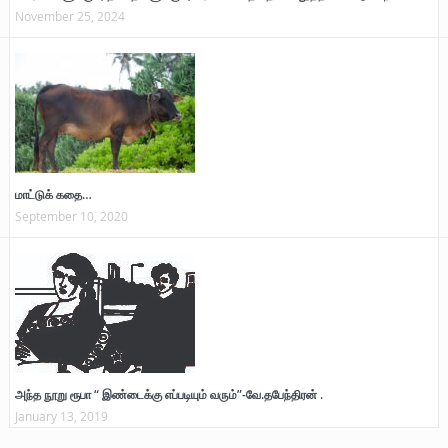
November 25, 2024
மாட்டுக் கதை…
September 10, 2020
அந்த நூறு ரூபா “ இண்டைக்கு எப்படியும் வரும்”-வே.தபேந்திரன் .
January 13, 2019