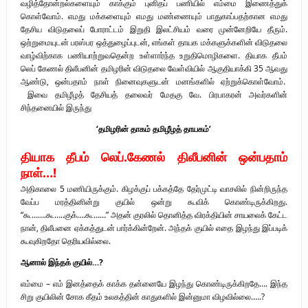
வழித்தோன்றல்களையும் காக்கும் புனிதப் பணியில் எம்மை இணைத்துக்
கொள்வோம். எமது மக்களையும் எமது மண்ணையும் பாதுகாப்பதற்கான எமது
தேசிய விடுதலைப் போராட்டம் இறுதி இலட்சியம் வரை முன்னேறியே தீரும்.
ஒற்றுமையுடன் பரஸ்பர ஒத்துழைப்புடன், எங்கள் தாயக மக்களுக்களின் விடுதலை
வாழ்விற்காக பணியாற்றுவதென்ற உள்ளார்ந்த உறுதிமொழிகளை. தியாக தீபம்
லெப் கேணல் திலீபனின் தமிழரின் விடுதலை வேள்வியில் ஆகுதியாக்கி 35 ஆவது
ஆண்டு, ஒன்பதாம் நாள் நினைவுகளுடன் மனங்களில் ஏற்றுக்கொள்வோம்.
இவை தமிழீழத் தேசியத் தலைவர் மேதகு வே. பிரபாகரன் அவர்களின்
சிந்தனையில் இருந்து
‘தமிழரின் தாகம் தமிழீழத் தாயகம்’
தியாக தீபம் லெப்.கேணல் திலீபனின் ஒன்பதாம்
நாள்…!
அதிகாலை 5 மணியிருக்கும். கிழக்குப் பக்கத்தே தேர்முட்டி வாசலில் நின்றிருந்த
வேப்ப மரத்தினின்று குயில் ஒன்று கூவிக் கொண்டிருக்கிறது.
“கூ…….கூ…..குக்….கூ……” அதன் குரலில் தொனித்த விரக்தியின் சாயலைக் கேட்ட
நான், திலீபனை ஏக்கத்துடன் பார்க்கின்றேன். அந்தக் குயில் எதை இழந்து இப்படிக்
கூவுகிறதோ தெரியவில்லை.
ஆனால் இந்தக் குயில்…?
எம்மை – எம் இனத்தைக் காக்க தன்னையே இழந்து கொண்டிருக்கிறதே…. இந்த
சிறு குயிலின் சோக கீதம் உலகத்தின் காதுகளில் இன்னுமா விழவில்லை…..?