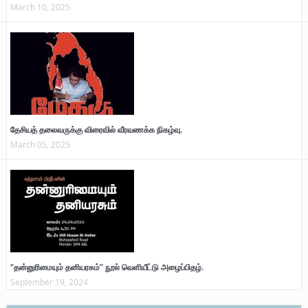
March 10, 2025
தேசியத் தலைவருக்கு விரைவில் வீரவணக்க நிகழ்வு.
March 05, 2025
“தன்னுரிமையும் தனியரசும்” நூல் வெளியீட்டு அழைப்பிதழ்.
September 19, 2024