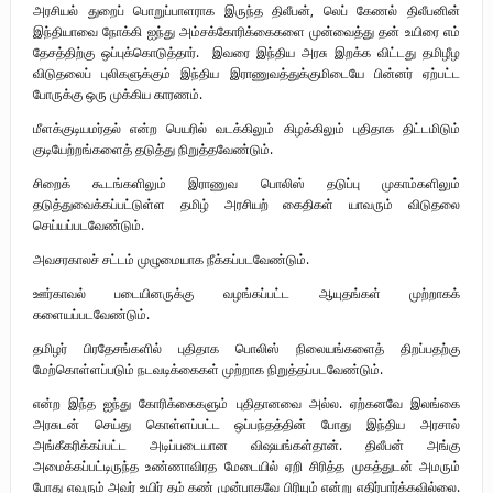
அரசியல் துறைப் பொறுப்பாளராக இருந்த திலீபன், லெப் கேணல் திலீபனின்
இந்தியாவை நோக்கி ஐந்து அம்சக்கோரிக்கைகளை முன்வைத்து தன் உயிரை எம்
தேசத்திற்கு ஒப்புக்கொடுத்தார். இவரை இந்திய அரசு இறக்க விட்டது தமிழீழ
விடுதலைப் புலிகளுக்கும் இந்திய இராணுவத்துக்குமிடையே பின்னர் ஏற்பட்ட
போருக்கு ஒரு முக்கிய காரணம்.
மீளக்குடியமர்தல் என்ற பெயரில் வடக்கிலும் கிழக்கிலும் புதிதாக திட்டமிடும்
குடியேற்றங்களைத் தடுத்து நிறுத்தவேண்டும்.
சிறைக் கூடங்களிலும் இராணுவ பொலிஸ் தடுப்பு முகாம்களிலும்
தடுத்துவைக்கப்பட்டுள்ள தமிழ் அரசியற் கைதிகள் யாவரும் விடுதலை
செய்யப்படவேண்டும்.
அவசரகாலச் சட்டம் முழுமையாக நீக்கப்படவேண்டும்.
ஊர்காவல் படையினருக்கு வழங்கப்பட்ட ஆயுதங்கள் முற்றாகக்
களையப்படவேண்டும்.
தமிழர் பிரதேசங்களில் புதிதாக பொலிஸ் நிலையங்களைத் திறப்பதற்கு
மேற்கொள்ளப்படும் நடவடிக்கைகள் முற்றாக நிறுத்தப்படவேண்டும்.
என்ற இந்த ஐந்து கோரிக்கைகளும் புதிதானவை அல்ல. ஏற்கனவே இலங்கை
அரசுடன் செய்து கொள்ளப்பட்ட ஒப்பந்தத்தின் போது இந்திய அரசால்
அங்கீகரிக்கப்பட்ட அடிப்படையான விஷயங்கள்தான். திலீபன் அங்கு
அமைக்கப்பட்டிருந்த உண்ணாவிரத மேடையில் ஏறி சிரித்த முகத்துடன் அமரும்
போது எவரும் அவர் உயிர் தம் கண் முன்பாகவே பிரியும் என்று எதிர்பார்க்கவில்லை.