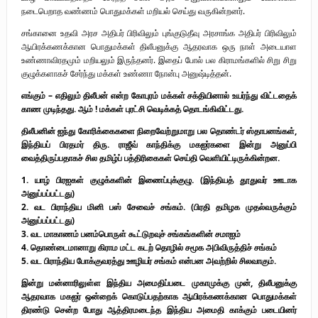
நடைபெறாத வண்ணம் பொதுமக்கள் மறியல் செய்து வருகின்றனர்.
சங்கானை உதவி அரச அதிபர் பிரிவிலும் புங்குடுதீவு அரசாங்க அதிபர் பிரிவிலும்
ஆயிரக்கணக்கான பொதுமக்கள் திலீபனுக்கு ஆதரவாக ஒரு நாள் அடையாள
உண்ணாவிரதமும் மறியலும் இருந்தனர். இதைப் போல் பல கிராமங்களில் சிறு சிறு
குழுக்களாகச் சேர்ந்து மக்கள் உண்ணா நோன்பு அனுஷ்டித்தன்.
எங்கும் – எதிலும் திலீபன் என்ற கோபுரம் மக்கள் சக்தியினால் உயர்ந்து விட்டதைக்
காண முடிந்தது. ஆம் ! மக்கள் புரட்சி வெடிக்கத் தொடங்கிவிட்டது.
திலீபனின் ஐந்து கோரிக்கைகளை நிறைவேற்றுமாறு பல தொண்டர் ஸ்தாபனங்கள்,
இந்தியப் பிரதமர் திரு. ராஜீவ் காந்திக்கு மகஐர்களை இன்று அனுப்பி
வைத்திருப்பதாகச் சில தமிழ்ப் பத்திரிகைகள் செய்தி வெளியிட்டிருக்கின்றன.
1. யாழ் பிரஐகள் குழுக்களின் இணைப்புக்குழு. (இந்தியத் தூதுவர் ஊடாக
அனுப்பப்பட்டது)
2. வட பிராந்திய மினி பஸ் சேவைச் சங்கம். (பிரதி தமிழக முதல்வருக்கும்
அனுப்பப்பட்டது)
3. வட மாகாணம் பனம்பொருள் கூட்டுறவுச் சங்கங்களின் சமாஐம்
4. தொண்டைமானாறு கிராம மட்ட கடற் தொழில் சமூக அபிவிருத்திச் சங்கம்
5. வட பிராந்திய போக்குவரத்து ஊழியர் சங்கம் என்பன அவற்றில் சிலவாகும்.
இன்று மன்னாரிலுள்ள இந்திய அமைதிப்படை முகாமுக்கு முன், திலீபனுக்கு
ஆதரவாக மகஐர் ஒன்றைக் கொடுப்பதற்காக ஆயிரக்கணக்கான பொதுமக்கள்
திரண்டு சென்ற போது ஆத்திரமடைந்த இந்திய அமைதி காக்கும் படையினர்