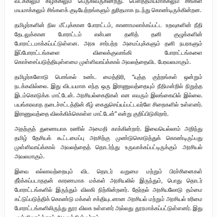
வடக்கிலும் கிழக்கிலும் பெருகிவருகின்றது. பௌத்தமயமாக்கலும் சிங்கள
மயமாக்கலும் சிங்களக் குடியேற்றங்களும் துரிதமாக நடந்து கொண்டிருக்கின்றன.
தமிழர்களின் நில மீட்புக்கான போராட்டம், காணாமலாக்கப்பட்ட உறவுகளின் நீதி
தேடலுக்கான போராட்டம் என்பன தனித் தனி குழுக்களின்
போராட்டமாக்கப்பட்டுள்ளன. அரசு சார்பற்ற அமைப்புக்களும் தனி நபரகளும்
இப்போராட்டங்களை விலைக்குவாங்கி போராட்டங்களை
கொச்சைப்படுத்தியுள்ளமை முள்ளிவாய்க்கால் அவலத்தைவிட பேரவலமாகும்.
தமிழர்களோடு பொங்கல் உண்ட மைத்திரி, “யுத்த குற்றங்கள் ஒன்றும்
நடக்கவில்லை. இது விடயமாக எந்த ஒரு இராணுவத்தையும் நீதிமன்றில் நிறுத்த
இடம்கொடுக்க மாட்டேன். அரசியல்கைதிகள் என எவரும் இலங்கையில் இல்லை.
பயங்கரவாத தடைச்சட்டத்தின் கீழ் கைதுசெய்யப்பட்டவர்ளே சிறைகளில் உள்ளனர்.
இராணுவத்தை விலக்கிக்கொள்ள மாட்டேன்” என்று குறிப்பிடுகிறார்.
அதற்குத் துணையாக ரணில் அமைதி காக்கின்றார். இவையெல்லாம் அறிந்து
தமிழ் தேசியக் கூட்டமைப்பு அரசிற்கு முண்டுகொடுத்துக் கொண்டிருப்பது
முள்ளிவாய்க்கால் அவலத்தைத் தொடர்ந்து உருவாக்கப்பட்டிருக்கும் அரசியல்
அவலமாகும்.
இவை எல்லாவற்றையும் விட தொடர் வறுமை மற்றும் பிரச்சினைகள்
தீர்க்கப்படாததன் காரணமாக மக்கள் அரசியலில் இருந்தும், பொது தொடர்
போராட்டங்களில் இருந்தும் விலகி நிற்கின்றனர். தேர்தல் அரசியலோடு தம்மை
கட்டுப்படுத்திக் கொண்டு மக்கள் சக்தியுடனான அரசியல் மற்றும் அரசியல் உரிமை
போராட்டங்களிலிருந்து தூர விலக உள்ளனர் அல்லது தூரமாக்கப்பட்டுள்ளனர். இது
முள்ளிவாய்க்கால் அவலத்தின் உச்சம்.