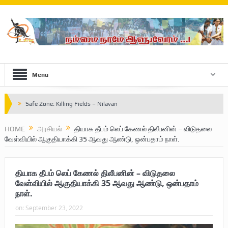
Menu
Safe Zone: Killing Fields – Nilavan
பாதுகாப்பு வலயம் : படுகொலைக்களம் – நிலவன்
HOME
அரசியல்
தியாக தீபம் லெப் கேணல் திலீபனின் – விடுதலை
வேள்வியில் ஆகுதியாக்கி 35 ஆவது ஆண்டு, ஒன்பதாம் நாள்.
விடுதலைப் பெருமூச்சு : பிரிகேடியர் தீபன்
மண்ணின் மைந்தன்: பிரிகேடியர் ஜெயம் அண்ணா
தியாக தீபம் லெப் கேணல் திலீபனின் – விடுதலை
வரலாற்று ஆவணங்களின் வெளியீட்டு
வேள்வியில் ஆகுதியாக்கி 35 ஆவது ஆண்டு, ஒன்பதாம்
நாள்.
முள்ளிவாய்க்கால்: செங்குருதி படிந்த வரலாற்றுச் சுவடு
on:
September 23, 2022
முள்ளிவாய்க்கால்: துரோகத்தின் சாட்சியம்