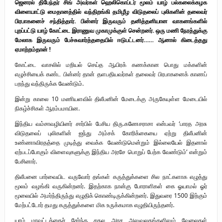
ஜெனரல் திபேந்தர் சிங் அவர்கள் ஹெலிகொப்டர் மூலம் யாழ் பல்கலைக்கழக
விளையாட்டு மைதானத்தில் வந்திறங்கி தமிழீழ விடுதலைப் புலிகளின் தலைவர்
பிரபாகனைச் சந்தித்தார். பின்னர் இருவரும் தனித்தனியான வாகனங்களில்
புறப்பட்டு யாழ் கோட்டை இராணுவ முகாமுக்குள் சென்றனர். ஒரு மணி நேரத்துக்கு
மேலாக இருவரும் பேச்சுவார்த்ததையில் ஈடுபட்டனர்…… ஆனால் கிடைத்தது
ஏமாற்றம்தான் !
கோட்டை வாசலில் மறியல் செய்த ஆயிரக் கணக்கான பொது மக்களின்
எழுச்சியைக் கண்ட பின்னர் தான் தளபதியவர்கள் தலைவர் பிரபாகனைக் காணப்
பறந்து வந்திருக்க வேண்டும்.
இன்று காலை 10 மணியளவில் திலீபனின் மேடைக்கு அருகேயுள்ள மேடையில்
நிகழ்ச்சிகள் ஆரம்பமாயின.
இந்திய வம்சாவழியினர் சார்பில் பேசிய திரு.கணேசராசா என்பவர் ‘பாரத அரசு
விடுதலைப் புலிகளின் ஐந்து அம்சக் கோரிக்கையை ஏற்று திலீபனின்
உண்ணாவிரதத்தை முடித்து வைக்க வேண்டுமென்றும் இல்லையேல் இதனால்
ஏற்படப்போகும் விளைவுகளுக்கு இந்திய அரசே பொறுப் பேற்க வேண்டும்’ என்றும்
பேசினார்.
திலீபனை பார்வையிட வருவோர் தங்கள் கருத்துக்களை சில நாட்களாக எழுத்து
மூலம் வழங்கி வருகின்றனர். இதற்காக நான்கு போராளிகள் கை ஓயாமல் ஓர்
மூலையில் அமர்ந்திருந்து எழுதிக் கொண்டிருக்கின்றனர். இதுவரை 1500 இற்கும்
மேற்பட்டோர் தமது கருத்துக்களை மிக உருக்கமாக எழுதியிருந்தனர்.
யாழ் மாவட்டத்தைச் சேர்ந்த சகல அரச அலுவலகங்களிலும் வேலைகள்