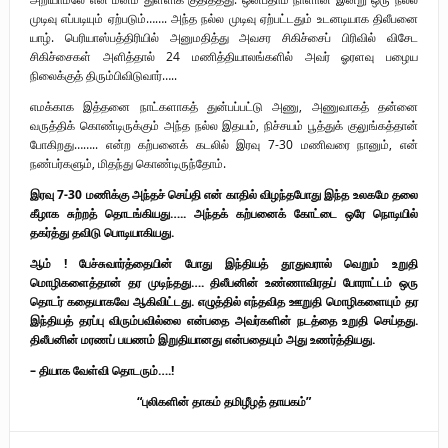
முடிவு எப்படியும் ஏற்படும்……. அந்த நல்ல முடிவு ஏற்பட்டதும் உடனடியாக திலீபனை
யாழ். பெரியாஸ்பத்திரியில் அனுமதித்து அவசர சிகிச்சைப் பிரிவில் விசேட
சிகிச்சைகள் அளித்தால் 24 மணித்தியாலங்களில் அவர் ஓரளவு பழைய
நிலைக்குத் திரும்பிவிடுவார்…..
எமக்காக இத்தனை நாட்களாகத் துன்பப்பட்டு அணு, அணுவாகத் தன்னை
வருத்திக் கொண்டிருக்கும் அந்த நல்ல இதயம், நிச்சயம் பூத்துக் குலுங்கத்தான்
போகிறது…….. என்ற கற்பனைக் கடலில் இரவு 7-30 மணிவரை நானும், என்
நண்பர்களும், மிதந்து கொண்டிருந்தோம்.
இரவு 7-30 மணிக்கு அந்தச் செய்தி என் காதில் விழந்தபோது இந்த உலகமே தலை
கீழாக சுற்றத் தொடங்கியது….. அந்தக் கற்பனைக் கோட்டை ஒரே நொடியில்
தகர்த்து தவிடு பொடியாகியது.
ஆம் ! பேச்சுவார்த்தையின் போது இந்தியத் தூதுவரால் வெறும் உறுதி
மொழிகளைத்தான் தர முடிந்தது…. திலீபனின் உண்ணாவிரதப் போராட்டம் ஒரு
தொடர் கதையாகவே ஆகிவிட்டது. எழுத்தில் எந்தவித ஊறுதி மொழிகளையும் தர
இந்தியத் தரப்பு விரும்பவில்லை என்பதை அவர்களின் நடத்தை உறுதி செய்தது.
திலீபனின் மரணப் பயணம் இறுதியானது என்பதையும் அது உணர்த்தியது.
– தியாக வேள்வி தொடரும்….!
“புலிகளின் தாகம் தமிழீழத் தாயகம்”