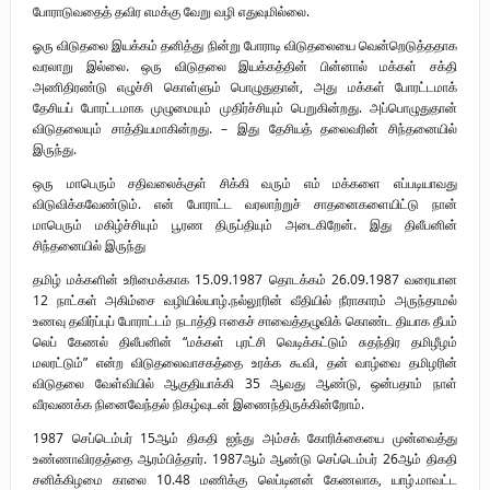
போராடுவதைத் தவிர எமக்கு வேறு வழி எதுவுமில்லை.
ஓரு விடுதலை இயக்கம் தனித்து நின்று போராடி விடுதலையை வென்றெடுத்ததாக
வரலாறு இல்லை. ஒரு விடுதலை இயக்கத்தின் பின்னால் மக்கள் சக்தி
அணிதிரண்டு எழுச்சி கொள்ளும் பொழுதுதான், அது மக்கள் போரட்டமாக்
தேசியப் போரட்டமாக முழுமையும் முதிர்ச்சியும் பெறுகின்றது. அப்பொழுதுதான்
விடுதலையும் சாத்தியமாகின்றது. – இது தேசியத் தலைவரின் சிந்தனையில்
இருந்து.
ஒரு மாபெரும் சதிவலைக்குள் சிக்கி வரும் எம் மக்களை எப்படியாவது
விடுவிக்கவேண்டும். என் போராட்ட வரலாற்றுச் சாதனைகளையிட்டு நான்
மாபெரும் மகிழ்ச்சியும் பூரண திருப்தியும் அடைகிறேன். இது திலீபனின்
சிந்தனையில் இருந்து
தமிழ் மக்களின் உரிமைக்காக 15.09.1987 தொடக்கம் 26.09.1987 வரையான
12 நாட்கள் அகிம்சை வழியில்யாழ்.நல்லூரின் வீதியில் நீராகாரம் அருந்தாமல்
உணவு தவிர்ப்புப் போராட்டம் நடாத்தி ஈகைச் சாவைத்தழுவிக் கொண்ட தியாக தீபம்
லெப் கேணல் திலீபனின் “மக்கள் புரட்சி வெடிக்கட்டும் சுதந்திர தமிழீழம்
மலரட்டும்” என்ற விடுதலைவாசகத்தை உரக்க கூவி, தன் வாழ்வை தமிழரின்
விடுதலை வேள்வியில் ஆகுதியாக்கி 35 ஆவது ஆண்டு, ஒன்பதாம் நாள்
வீரவணக்க நினைவேந்தல் நிகழ்வுடன் இணைந்திருக்கின்றோம்.
1987 செப்டெம்பர் 15ஆம் திகதி ஐந்து அம்சக் கோரிக்கையை முன்வைத்து
உண்ணாவிரதத்தை ஆரம்பித்தார். 1987ஆம் ஆண்டு செப்டெம்பர் 26ஆம் திகதி
சனிக்கிழமை காலை 10.48 மணிக்கு லெப்டினன் கேணலாக, யாழ்.மாவட்ட