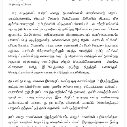
அரசியற் கட்சிகள்.
ஈழ விடுதலைப் போராட்டமானது தியாகங்களின் சிகரங்களைத் தொட்ட
சந்தர்ப்பங்களில், தியாகச் செம்மல் லெப்.கேணல் திலீபனின் தியாகம் மிக
முக்கியமானதாகும். தமிழர்களின் விடுதலைப் போராட்டம் பல சந்தர்ப்பங்களில்
ஆயுத ரீதியிலான வன்முறை வழியைத் தவிர்த்து அகிம்சை வழியை கடைப்பிடிக்க
முனைந்த போதெல்லாம், எதிர்மறையான விளைவுகளையும் ஏமாற்றங்களையுமே
பரிசாகப் பெற முடிந்தது.என்ற உன்மையினை தமிழ் தேசிய அரசியல் கட்சிகள்
புரிந்து கொள்ள வேண்டும் எந்தளவுக்கு சரணாகதி அரசியல் சிந்தனைக்குள்ளும்
சலுகை அரசியல் சிந்தனைக்குள்ளும் கடந்த காலத்தில் தமிழ் கட்சிகள்
செயற்பட்டிருக்கின்றது என்பதைத் தெட்டத் தெளிவாக எடுத்துக் காட்டுகின்றது.
இதனால் எந்தளவுக்கு இனஅழிப்பு மற்றும் இனப்படுகொலைகள் சர்வதேச
விசாரணை ஒன்று இடம்பெறுவதை தடுத்து நிறுத்தும் வகையிலும்
செயற்பட்டிருக்கின்றது என்பதையும் எடுத்துக் காட்டுகின்றது.
திட்டமிட்டு எமது மக்களை இனஅழிப்பு செய்த ஒரு அரசாங்கத்திடம் இருந்து இந்த
நாட்டில் இனப்பிரச்சினை என்ற ஒன்றே இல்லை என்று திட்டவட்டமாக கூறியுள்ள
அரசாங்கம் தழிழர் தரப்பு காடந்த எதிர்க்கட்சித் தலைவர் பதவிக் காலத்தில் வாய்
தவறி கூட எமது மக்களுக்கு ‘இன அழிப்பு’ நடந்தது என்று எங்கேயாவது
கூறினார்களா? மாறாக, ஐ. நா மனித உரிமைகள் சபையில் அரசாங்கத்தைப்
பாதுகாப்பதற்கு மட்டுந் தான் அதனைப் பயன்படுத்தினார்கள்.
நாம் எமது காணிகளை இழந்துவிட்டோம். மேலும் காணிகள் பறிபோகின்றன.
தமிழ்க் கைதிகள் தொடர்ந்து சிறையில் உள்ளார்கள். இராணுவத்தொகை இன்று