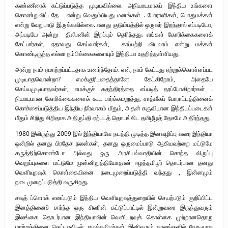
கண்ணீரைக் கட்டுப்படுத்த முடியவில்லை. அநியாயமாகப் இந்திய உங்களை
கொண்றுவிட்டதே என்று வெதும்பியது மனங்கள் . போராளிகள், பொதுமக்கள்
என்று வேறுபாடு இருக்கவில்லை. எனது குடும்பத்தில் ஒருவர் இறந்தால் எப்படியோ,
அப்படியே அன்று திலீபனின் இறப்பும் தெரிந்தது. எங்கள் கோரிக்கைகளைக்
கேட்பார்கள், ஏதாவது செய்வார்கள், காப்பற்றி விடலாம் என்று மக்கள்
கொண்டிருந்த எல்லா நம்பிக்கைகளையும் இந்தியா உதறித்தள்ளியது.
அன்று நாம் ஏமாற்றப்பட்டதாக உணர்ந்தோம். ஏன், நாம் கேட்டது ஏற்றுக்கொள்ளப்பட
முடியாதவொன்றா? எமக்குரியதைத்தானே கேட்கிறோம், அதையே
செய்யமுடியாதவர்கள், எமக்குச் சுதந்திரத்தை எப்படித் தரப்போகிறார்கள் .
நியாயமான கோரிக்கைகளைக் கூட பார்க்கமறுத்து, சாத்வீகப் போராட்டத்தினைக்
கொச்சைப்படுத்திய இந்திய நிர்வாகம் மீதும், அதன் கருவியான இந்தியப்படைகள்
மீதும் சிறிது சிறிதாக அதிருப்தி ஏற்படத் தொடங்கிட தமிழீழத் தேசமே அதிர்ந்தது.
1980 இலிருந்து 2009 இல் இந்தியாவே நடத்தி முடித்த இனவழிப்பு வரை இந்தியா
ஒன்றில் தனது பிரதேச நலன்கள், தனது ஒருமைப்பாடு ஆகியவற்றை மட்டுமே
கருத்திற்கொண்டோ அல்லது ஒரு அரசியல்வாதியின் சொந்த விருப்பு
வெறுப்புகளை மட்டுமே முன்னிறுத்தியோதான் ஈழத்தமிழர் தொடர்பான தனது
வெளியுறவுக் கொள்கையினை நடைமுறைப்படுத்தி வந்தது , இன்னமும்
நடைமுறைப்படுத்தி வருகிறது.
சவுத் ப்ளொக் எனப்படும் இந்திய வெளியுறவுத்துறையில் செயற்படும் குறிப்பிட்ட
இனத்தினைச் சார்ந்த ஒரு சிலரின் கட்டுப்பாட்டில் இன்றுவரை இருந்துவரும்
இலங்கை தொடர்பான இந்தியாவின் வெளியுறவுக் கொள்கை முற்றானதொரு
மாற்றத்தினை செய்யாவிடில், ஈழத்தமிழர்கள் இனிவரும் காலங்களில் நேரடியாக