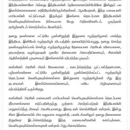
இந்தியாவினாலோ அல்லது இந்தியாவின் ஆலோசனையின்பேரிலோ இன்னும் பல
இனக்கொலைகளை எதிர்நோக்கியிருக்கிறார்கள். ஆகவேதான், இந்த மலையாளி
மாபியாவின் கட்டுப்பாடில் இருக்கும் இலங்கை தொடர்பான இந்தியாவின்
வெளியுறவுக்கொள்கை நிச்சயமாக வேறு அதிகாரிகளிடம், முடிந்தால்
தமிழர்களிடம் கொடுக்கப்படவேண்டும்.
தனது நலன்களை மட்டுமே முன்னிறுத்தி இதுவரை ஈழத்தமிழரைப் பாவித்த
இந்தியா, இனிமேல் ஈழத்தமிழர் விடயத்தில் தலையிடும்பொழுது, தனது சொந்த
நலன்களுக்கப்பால் சென்று ஈழத்தமிழருக்கு தேவையான அரசியல் உரிமைகளை,
தாயகத்தை வழங்குவதன் மூலமே நிலையான அமைதியினையும், சீனாவின்
ஆதிக்கத்தின் முடிவையும் இலங்கையில் ஏற்படுத்த முடியும்.
காங்கிரஸ் அரசின் மிகக் கேவலமான , கடைந்தெடுத்த முட்டாள்த்தனமான,
பழிவாங்கலினை மட்டுமே முன்னிறுத்தி முன்னெடுக்கப்பட்ட ஈழத்தமிழர்
தொடர்பான வெளியுறவுக்கொள்கை இன்றுவரை ஈழத்தமிழர்கள் மீது இரு
தடவைகள் இனக்கொலையினையும், பாரிய அழிவுகளையும்
ஏற்படுத்திவிட்டிருக்கிறது.
காங்கிரஸ் அரசின் மலையாளி மாபியாக்கள் வெளியுறவுக்கொள்கை தொடர்பான
தீர்மானங்களை எடுப்பதிலிருந்து முற்றாக அகற்றப்படுதல் இந்தியாவின்
பாதுகாப்பிற்கு மிகவும் அவசியமானது. இதை ஏன் சொல்கிறேன் என்றால், இன்று
சீனா இலங்கையில் மிக வலுவாக காலூன்றி, பலவிடங்களிலும் தனது நிலைகளை
நிறுவிவர இடம்கொடுத்தது இந்த மலையாளிகளின் கசாப்புக்கடை
வெளியுறவுக்கொள்கைதான் என்றால் அது மிகையில்லை.