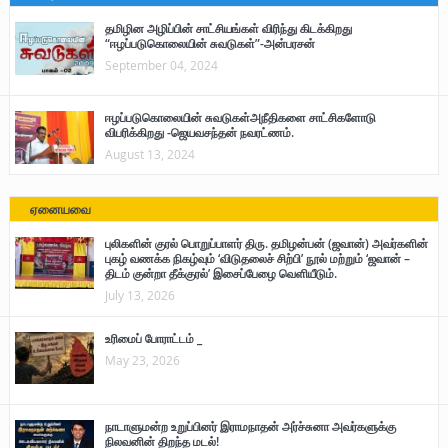
தமிழின அழிப்பின் சாட்சியங்கள் விரிந்து கிடக்கிறது
“ஈழப்படுகொலையின் சுவடுகள்”-அன்பரசன்
September 04, 2024
ஈழப்படுகொலையின் சுவடுகள்அநீதிகளை சாட்சிகளோடு
விபரிக்கிறது -ஜெயவசந்தன் நவரட்ணம்.
August 13, 2024
ஏனையவை
புலிகளின் குரல் பொறுப்பாளர் திரு. தமிழன்பன் (ஜவான்) அவர்களின்
புகழ் வணக்க நிகழ்வும் ‘விடுதலைச் சிற்பி’ நூல் மற்றும் ‘ஜவான் –
திடம் குன்றா தீக்குரல்’ இசைப்பேழை வெளியீடும்.
July 13, 2026
உரிமைப் போராட்டம் _
May 23, 2026
நாடாளுமன்ற உறுப்பினர் இராமநாதன் அர்ச்சுனா அவர்களுக்கு
நிலவனின் திறந்த மடல்!