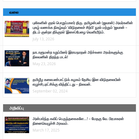
வலை
புலிகளின் குரல் பொறுப்பாளர் திரு. தமிழன்பன் (ஜவான்) அவர்களின்
புகழ் வணக்க நிகழ்வும் ‘விடுதலைச் சிற்பி’ நூல் மற்றும் ‘ஜவான் –
திடம் குன்றா தீக்குரல்’ இசைப்பேழை வெளியீடும்.
July 13, 2026
நாடாளுமன்ற உறுப்பினர் இராமநாதன் அர்ச்சுனா அவர்களுக்கு
நிலவனின் திறந்த மடல்!
May 23, 2026
தமிழீழ கலைபண்பாட்டுக் கழகம் தேசிய இன விடுதலையின்
எழுச்சி,புரட்சிக்கு வித்திட்டது – நிலவன்.
September 02, 2024
அறிவிப்பு
அன்பார்ந்த கவிப் பெருந்தகைகளே…! – மேதகு வே. பிரபாகரன்
நினைவெழுச்சி அகவம்.
March 17, 2025