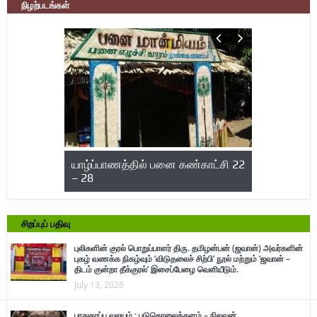
நிழற்படங்கள்
நேர்காணல்
யாழ்ப்பாணத்தில் பனை கண்காட்சி 22
மருத்துவர் உ
ு படங்கள்.
– 28
பலி; 722 பே
அடைந்த நாள
சிறப்புப் பதிவு
புலிகளின் குரல் பொறுப்பாளர் திரு. தமிழன்பன் (ஜவான்) அவர்களின்
புகழ் வணக்க நிகழ்வும் ‘விடுதலைச் சிற்பி’ நூல் மற்றும் ‘ஜவான் –
திடம் குன்றா தீக்குரல்’ இசைப்பேழை வெளியீடும்.
July 13, 2026
பாதுகாப்பு வலயம் : படுகொலைக்களம் – நிலவன்