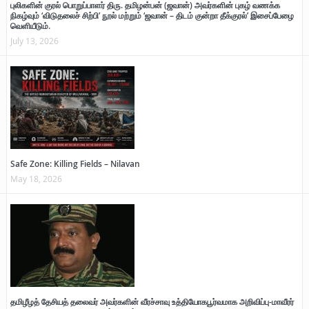
புலிகளின் குரல் பொறுப்பாளர் திரு. தமிழன்பன் (ஜவான்) அவர்களின் புகழ் வணக்க
நிகழ்வும் ‘விடுதலைச் சிற்பி’ நூல் மற்றும் ‘ஜவான் – திடம் குன்றா தீக்குரல்’ இசைப்பேழை
வெளியீடும்.
July 13, 2026
Safe Zone: Killing Fields – Nilavan
May 18, 2026
தமிழீழத் தேசியத் தலைவர் அவர்களின் வீரச்சாவு உத்தியோகபூர்வமாக அறிவிப்பு-மாவீரர்