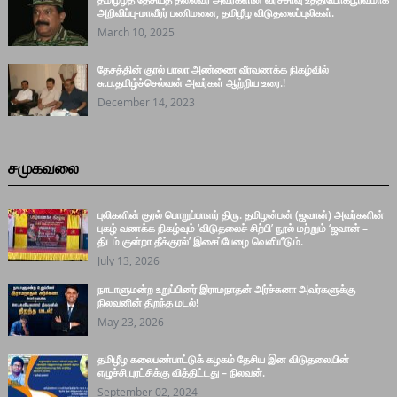
தமிழீழத் தேசியத் தலைவர் அவர்களின் வீரச்சாவு உத்தியோகபூர்வமாக
அறிவிப்பு-மாவீரர் பணிமனை, தமிழீழ விடுதலைப்புலிகள்.
March 10, 2025
தேசத்தின் குரல் பாலா அண்ணை வீரவணக்க நிகழ்வில்
சு.ப.தமிழ்ச்செல்வன் அவர்கள் ஆற்றிய உரை.!
December 14, 2023
சமுகவலை
புலிகளின் குரல் பொறுப்பாளர் திரு. தமிழன்பன் (ஜவான்) அவர்களின்
புகழ் வணக்க நிகழ்வும் ‘விடுதலைச் சிற்பி’ நூல் மற்றும் ‘ஜவான் –
திடம் குன்றா தீக்குரல்’ இசைப்பேழை வெளியீடும்.
July 13, 2026
நாடாளுமன்ற உறுப்பினர் இராமநாதன் அர்ச்சுனா அவர்களுக்கு
நிலவனின் திறந்த மடல்!
May 23, 2026
தமிழீழ கலைபண்பாட்டுக் கழகம் தேசிய இன விடுதலையின்
எழுச்சி,புரட்சிக்கு வித்திட்டது – நிலவன்.
September 02, 2024