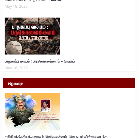
May 18, 2026
பாதுகாப்பு வலயம் : படுகொலைக்களம் – நிலவன்
May 18, 2026
சிறுகதை
தமிழீழத் தேசியத் தலைவர் அவர்களுக்கும், அவருடன் வீரச்சாவடைந்த