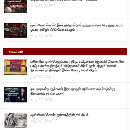
May 18, 2026
முள்ளிவாய்க்கால்: இருபத்தொன்றாம் நூற்றாண்டின் பெருந்துயரமும்
ஓயாத தமிழர் நீதிப் போராட்டமும்
May 18, 2026
சமகாலம்
புலிகளின் குரல் பொறுப்பாளர் திரு. தமிழன்பன் (ஜவான்) அவர்களின்
புகழ் வணக்க நிகழ்வும் ‘விடுதலைச் சிற்பி’ நூல் மற்றும் ‘ஜவான் –
திடம் குன்றா தீக்குரல்’ இசைப்பேழை வெளியீடும்.
July 13, 2026
நாடாளுமன்ற உறுப்பினர் இராமநாதன் அர்ச்சுனா அவர்களுக்கு
நிலவனின் திறந்த மடல்!
May 23, 2026
முள்ளிவாய்க்கால்: துரோகத்தின் சாட்சியம்
May 18, 2026