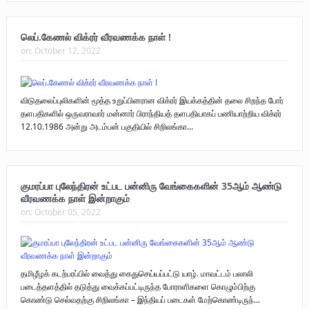
லெப்.கேணல் விக்ரர் வீரவணக்க நாள் !
on:
October 12, 2022
விடுதலைப்புலிகளின் மூத்த உறுப்பினரான விக்ரர் இயக்கத்தின் தலை சிறந்த போர்
தளபதிகளில் ஒருவராவார் மன்னார் பிராந்தியத் தளபதியாகப் பணியாற்றிய விக்ரர்
12.10.1986 அன்று அடம்பன் பகுதியில் சிறிலங்கா...
குமரப்பா புலேந்திரன் உட்பட பன்னிரு வேங்கைகளின் 35ஆம் ஆண்டு
வீரவணக்க நாள் இன்றாகும்
on:
October 05, 2022
தமிழீழக் கடற்பரப்பில் வைத்து கைதுசெய்யப்பட்டு யாழ். மாவட்டம் பலாலி
படைத்தளத்தில் தடுத்து வைக்கப்பட்டிருந்த போராளிகளை கொழும்பிற்கு
கொண்டு செல்வதற்கு சிறிலங்கா – இந்தியப் படைகள் மேற்கொண்டிருந்...