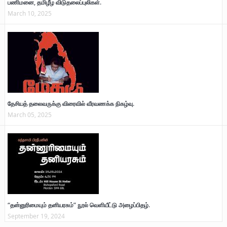
பணிமனை, தமிழீழ விடுதலைப்புலிகள்.
March 10, 2025
தேசியத் தலைவருக்கு விரைவில் வீரவணக்க நிகழ்வு.
March 05, 2025
“தன்னுரிமையும் தனியரசும்” நூல் வெளியீட்டு அழைப்பிதழ்.
September 19, 2024