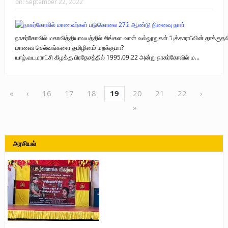
on:
September 22, 2022
நாகர்கோவில் மகாவித்தியாலயத்தில் சிங்கள வான் வல்லூறுகள் “புக்காரா”வின் தாக்குத
மாணவ செல்வங்களை தமிழினம் மறக்குமா?
யாழ்.வடமராட்சி கிழக்கு பிரதேசத்தில் 1995.09.22 அன்று நாகர்கோவில் ம...
«
‹
16
17
18
19
20
21
22
›
»
அரசியல்