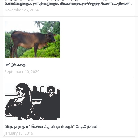
போராளிகளுக்கும், தளபதிகளுக்கும், வீரவணக்கத்தைச் செலுத்த வேண்டும்.-நிலவன் .
November 25, 2024
மாட்டுக் கதை…
September 10, 2020
அந்த நூறு ரூபா “ இண்டைக்கு எப்படியும் வரும்”-வே.தபேந்திரன் .
January 13, 2019