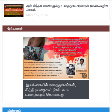
அன்பார்ந்த போராளிகளுக்கு..! -மேதகு வே.பிரபாகரன் நினைவெழுச்சி
அகவம்.
March 17, 2025
நேர்காணல்
இலங்கையில் வதைமுகாம்கள்,
சித்திரவதைகள் நீண்டகால
வரலாற்றைக் கொண்டது
விமர்சனம்