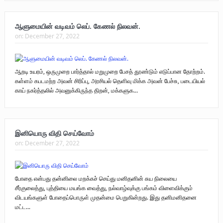
புலிகளின் குரல் பொறுப்பாளர் திரு. தமிழன்பன் (ஜவான்) அவர்களின் புகழ்
ஆளுமையின் வடிவம் லெப். கேணல் நிலவன்.
வணக்க நிகழ்வும் ‘விடுதலைச் சிற்பி’ நூல் மற்றும் ‘ஜவான் – திடம் குன்றா
on:
December 27, 2022
தீக்குரல்’ இசைப்பேழை வெளியீடும்.
ஆறடி உயரம், ஒருமுறை பார்த்தால் மறுமுறை பேசத் தூண்டும் எடுப்பான தோற்றம்.
உரிமைப் போராட்டம் _
கள்ளம் கபடமற்ற அவன் சிரிப்பு, அரசியல் தெளிவு மிக்க அவன் பேச்சு, படையியல்
காய் நகர்த்தலில் அவனுக்கிருந்த திறன், மக்களுக...
நாடாளுமன்ற உறுப்பினர் இராமநாதன் அர்ச்சுனா அவர்களுக்கு நிலவனின்
திறந்த மடல்!
இனியொரு விதி செய்வோம்
on:
December 27, 2022
போதை என்பது தன்னிலை மறக்கச் செய்து மனிதனின் சுய நிலையை
சீர்குலைத்து, புத்தியை மயங்க வைத்து, நல்வாழ்வுக்கு பங்கம் விளைவிக்கும்
விடயங்களுள் போதைப்பொருள் முதன்மை பெறுகின்றது. இது தனிமனிதனை
மட்ட...