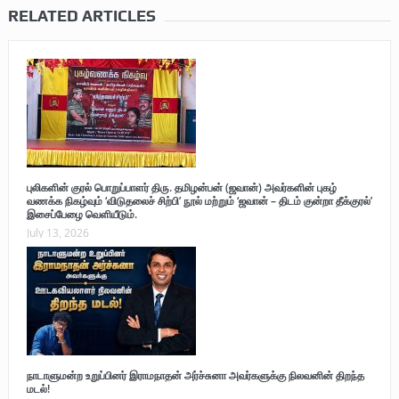
RELATED ARTICLES
புலிகளின் குரல் பொறுப்பாளர் திரு. தமிழன்பன் (ஜவான்) அவர்களின் புகழ்
வணக்க நிகழ்வும் ‘விடுதலைச் சிற்பி’ நூல் மற்றும் ‘ஜவான் – திடம் குன்றா தீக்குரல்’
இசைப்பேழை வெளியீடும்.
July 13, 2026
நாடாளுமன்ற உறுப்பினர் இராமநாதன் அர்ச்சுனா அவர்களுக்கு நிலவனின் திறந்த
மடல்!