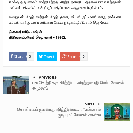
எமக்கு ஒரு சோகம் காத்திருந்தது. சிறந்த தளபதி – திறமையான மருத்துவன் –
மன்னார் மக்களின் அன்புக்குப் பாத்திரமான வேணுவை இழந்தோம்.
அவனுடன், மேஜர் சயந்தன், மேஜர் குகன், கப்டன் குட்டிமணி என்று நால்வரை –
எங்கள் நான்கு கண்மணிகளை வெடிமருந்து விபத்தில் நாம் இழந்தோம்.
நினைவுப்பகிர்வு: சுரேஸ்
விடுதலைப்புலிகள் இதழ் (மாசி – 1992).
Share
Tweet
Share
0
0
Previous
பல வெற்றிக்கு வித்திட்ட வீரத்தளபதி லெப். கேணல்
அமுதாப் !
Next
சொன்னால் முடியாத சரித்திரமாக… “என்னால்
முடியும்” கேணல் சாள்ஸ்