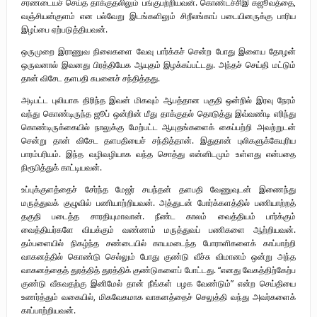
சரணடையச் செய்த தாக்குதலிலும் பங்குபற்றியவன். கொண்டச்சிஇ கஜூவத்தை,
வஞ்சியன்குளம் என பல்வேறு இடங்களிலும் சிறீலங்காப் படையினருக்கு பாரிய
இழப்பை ஏற்படுத்தியவன்.
ஒருமுறை இராணுவ நிலைகளை வேவு பார்க்கச் சென்ற போது இளைய தோழன்
ஒருவனால் இவனது பிரத்தியேக ஆயுதம் இழக்கப்பட்டது. அந்தச் செய்தி மட்டும்
தான் விசேட தளபதி சுபனைச் சந்தித்தது.
அடிபட்ட புலியாக திரிந்த இவன் மிகவும் ஆபத்தான பகுதி ஒன்றில் இரவு நேரம்
வந்து கொண்டிருந்த ஜூப் ஒன்றின் மீது தாக்குதல் தொடுத்து இவ்வண்டி எரிந்து
கொண்டிருக்கையில் நாலுக்கு மேற்பட்ட ஆயுதங்களைக் கைப்பற்றி அவற்றுடன்
சென்று தான் விசேட தளபதியைச் சந்தித்தான். இதுதான் புலிகளுக்கேயுரிய
பாரம்பரியம். இந்த வழிவழியாக வந்த சொத்து என்னிடமும் உள்ளது என்பதை
நிரூபித்துக் காட்டியவன்.
உப்புக்குளத்தைச் சேர்ந்த மேஜர் சயந்தன் தளபதி வேணுவுடன் இணைந்து
மருத்துவக் குழுவில் பணியாற்றியவன். அத்துடன் போர்க்களத்தில் பணியாற்றத்
தகுதி படைத்த சாரதியுமாவான். நீண்ட காலம் வைத்தியம் பார்க்கும்
வைத்தியர்களே வியக்கும் வண்ணம் மருத்துவப் பணிகளை ஆற்றியவன்.
தம்பளையில் நிகழ்ந்த சண்டையில் காயமடைந்த போராளிகளைக் காப்பாற்றி
வாகனத்தில் கொண்டு செல்லும் போது குண்டு வீச்சு விமானம் ஒன்று அந்த
வாகனத்தைத் துரத்தித் துரத்திக் குண்டுகளைப் போட்டது. “எனது வேகத்திற்கேற்ப
குண்டு வீசுவதற்கு இனிமேல் தான் நீங்கள் பழக வேண்டும்” என்ற செய்தியை
உணர்த்தும் வகையில், மிகவேகமாக வாகனத்தைச் செலுத்தி வந்து அவர்களைக்
காப்பாற்றியவன்.