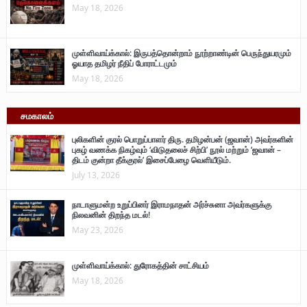
May 18, 2026
முள்ளிவாய்க்கால்: இருபத்தொன்றாம் நூற்றாண்டின் பெருந்துயரமும்
ஓயாத தமிழர் நீதிப் போராட்டமும்
May 18, 2026
சமகாலம்
புலிகளின் குரல் பொறுப்பாளர் திரு. தமிழன்பன் (ஜவான்) அவர்களின்
புகழ் வணக்க நிகழ்வும் ‘விடுதலைச் சிற்பி’ நூல் மற்றும் ‘ஜவான் –
திடம் குன்றா தீக்குரல்’ இசைப்பேழை வெளியீடும்.
July 13, 2026
நாடாளுமன்ற உறுப்பினர் இராமநாதன் அர்ச்சுனா அவர்களுக்கு
நிலவனின் திறந்த மடல்!
May 23, 2026
முள்ளிவாய்க்கால்: துரோகத்தின் சாட்சியம்
May 18, 2026