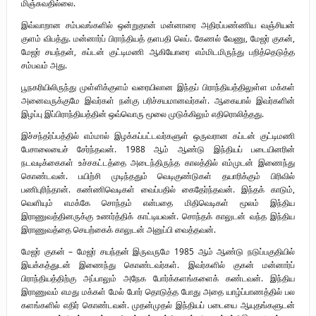
மிஞ்சுவதில்லை.
இவ்வாறான சம்பவங்களில் ஒன்றுதான் மன்னாரை அதிரப்பண்ணிய வஞ்சியன்
குளம் விபத்து. மன்னார்ப் பிராந்தியத் தளபதி லெப். கேணல் வேணு, மேஜர் குகன்,
மேஜர் சயந்தன், கப்டன் குட்டிமணி ஆகியோரை எம்மிடமிருந்து பறித்தெடுத்த
சம்பவம் அது.
பூநகரியிலிருந்து முள்ளிக்குளம் வரையிலான இந்தப் பிராந்தியத்திலுள்ள மக்கள்
அனைவருக்குமே இவர்கள் நன்கு பரிச்சயமானவர்கள். ஆகையால் இவர்களின்
இழப்பு இப்பிராந்தியத்தின் ஒவ்வொரு மூலை முடுக்கிலும் எதிரொலித்தது.
இச்சந்தர்ப்பத்தில் எம்மால் இழக்கப்பட்டவர்களுள் ஒருவரான கப்டன் குட்டிமணி
பேசாலையைச் சேர்ந்தவன். 1988 ஆம் ஆண்டு இந்தியப் படையினரின்
நடவடிக்கைகள் உச்சகட்டத்தை அடைந்திருந்த காலத்தில் எம்முடன் இணைந்து
கொண்டவன். பயிற்சி முடிந்ததும் வெடிகுண்டுகள் தயாரிக்கும் பிரிவில்
பணிபுரிந்தான். கண்ணிவெடிகள் வைப்பதில் கைதேர்ந்தவன். இந்தக் காடும்,
வெளியும் எமக்கே சொந்தம் என்பதை மிதிவெடிகள் மூலம் இந்திய
இராணுவத்தினருக்கு உணர்த்திக் காட்டியவன். சொந்தக் காலுடன் வந்த இந்திய
இராணுவத்தை செயற்கைக் காலுடன் அனுப்பி வைத்தவன்.
மேஜர் குகன் – மேஜர் சயந்தன் இருவருமே 1985 ஆம் ஆண்டு நடுப்பகுதியில்
இயக்கத்துடன் இணைந்து கொண்டவர்கள். இவர்களில் குகன் மன்னார்ப்
பிராந்தியத்திற்கு அப்பாலும் அநேக போர்க்களங்களைக் கண்டவன். இந்திய
இராணுவம் எமது மக்கள் மேல் போர் தொடுத்த போது அதை யாழ்ப்பாணத்தில் பல
களங்களில் எதிர் கொண்டவன். முதன்முதல் இந்தியப் படையை ஆயுதங்களுடன்