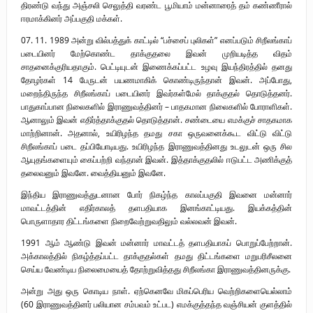
திரண்டு வந்து அஞ்சலி செலுத்தி வரண்ட பூமியாம் மன்னாரைத் தம் கண்ணீரால்
ஈரமாக்கினர் அப்பகுதி மக்கள்.
07. 11. 1989 அன்று வில்பத்துக் காட்டில் “பச்சைப் புலிகள்” எனப்படும் சிறீலங்காப்
படையினர் மேற்கொண்ட தாக்குதலை இவன் முறியடித்த விதம்
சாதனைக்குரியதாகும். பெட்டியுடன் இணைக்கப்பட்ட உழவு இயந்திரத்தில் தனது
தோழர்கள் 14 பேருடன் பயணமாகிக் கொண்டிருந்தான் இவன். அப்போது,
மறைந்திருந்த சிறீலங்காப் படையினர் இவர்கள்மேல் தாக்குதல் தொடுத்தனர்.
பாதுகாப்பான நிலைகளில் இராணுவத்தினர் – பாதகமான நிலைகளில் போராளிகள்.
ஆனாலும் இவன் எதிர்த்தாக்குதல் தொடுத்தான். சண்டையை எமக்குச் சாதகமாக
மாற்றினான். அதனால், உயிரிழந்த தமது சகா ஒருவனைக்கூட விட்டு விட்டு
சிறீலங்காப் படை தப்பியோடியது. உயிரிழந்த இராணுவத்தினது உடலுடன் ஒரு சில
ஆயுதங்களையும் கைப்பற்றி வந்தான் இவன். இத்தாக்குதலில் ஈடுபட்ட அணிக்குத்
தலைவனும் இவனே. வைத்தியனும் இவனே.
இந்திய இராணுவத்துடனான போர் நிகழ்ந்த காலப்பகுதி இவனை மன்னார்
மாவட்டத்தின் எதிர்காலத் தளபதியாக இனங்காட்டியது. இயக்கத்தின்
பொருளாதார திட்டங்களை நிறைவேற்றுவதிலும் வல்லவன் இவன்.
1991 ஆம் ஆண்டு இவன் மன்னார் மாவட்டத் தளபதியாகப் பொறுப்பேற்றான்.
அக்காலத்தில் நிகழ்த்தப்பட்ட தாக்குதல்கள் தமது திட்டங்களை மறுபரிசீலனை
செய்ய வேண்டிய நிலைமையைத் தோற்றுவித்தது சிறீலங்கா இராணுவத்தினருக்கு.
அன்று அது ஒரு கொடிய நாள். ஏற்கெனவே மிகப்பெரிய வெற்றிகளையெல்லாம்
(60 இராணுவத்தினர் பலியான சம்பவம் உட்பட) எமக்குத்தந்த வஞ்சியன் குளத்தில்