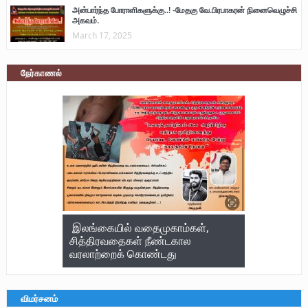
அன்பார்ந்த போராளிகளுக்கு..! -மேதகு வே.பிரபாகரன் நினைவெழுச்சி
அகவம்.
March 17, 2025
நேர்காணல்
இலங்கையில் வதைமுகாம்கள்,
சித்திரவதைகள் நீண்டகால
வரலாற்றைக் கொண்டது
விமர்சனம்