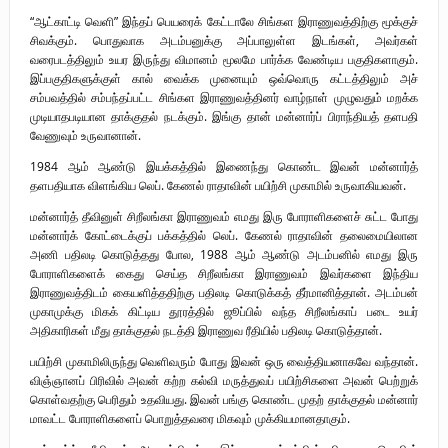
“ஆட்காட்டி வெளி” இந்தப் பெயரைக் கேட்டாலே சிங்கள இராணுவத்திற்கு மூக்குச்
சிவக்கும். பொதுவாக அடம்பனுக்கு அப்பாலுள்ள இடங்கள், அவர்கள்
வரைபடத்திலும் உயர இருந்து விமானம் மூலமே பார்க்க வேண்டிய பகுதிகளாகும்.
இப்பகுதிகளுக்குள் கால் வைக்க முனையும் ஒவ்வொரு கட்டத்திலும் அச்
சம்பவத்தில் சம்பந்தப்பட்ட சிங்கள இராணுவத்தினர் வாழ்நாள் முழுவதும் மறக்க
முடியாதபடியான தாக்குதல் நடக்கும். இங்கு தான் மன்னார்ப் பிராந்தியத் தளபதி
வேணுவும் உருவானான்.
1984 ஆம் ஆண்டு இயக்கத்தில் இணைந்து கொண்ட இவன் மன்னார்த்
தளபதியாக விளங்கிய லெப். கேணல் ராதாவின் பயிற்சி முகாமில் உருவாகியவன்.
மன்னார்த் தீவினுள் சிறீலங்கா இராணுவம் எமது இரு போராளிகளைச் சுட்ட போது
மன்னார்க் கோட்டைக்குப் பக்கத்தில் லெப். கேணல் ராதாவின் தலைமையிலான
அணி பதிலடி கொடுத்தது போல, 1988 ஆம் ஆண்டு அடம்பனில் எமது இரு
போராளிகளைக் கைது செய்த சிறீலங்கா இராணுவம் இவர்களை இந்திய
இராணுவத்திடம் கையளித்ததிற்கு பதிலடி கொடுக்கத் தீர்மானித்தான். அடம்பன்
முகாமுக்கு மிகக் கிட்டிய தூரத்தில் ஜூப்பில் வந்த சிறீலங்காப் படை உயர்
அதிகாரிகள் மீது தாக்குதல் நடத்தி இராணுவ ரீதியில் பதிலடி கொடுத்தான்.
பயிற்சி முகாமிலிருந்து வெளிவரும் போது இவன் ஒரு வைத்தியனாகவே வந்தான்.
விஞ்ஞானப் பிரிவில் அவன் கற்ற கல்வி மருத்துவப் பயிற்சிகளை அவன் பெற்றுக்
கொள்வதற்கு பெரிதும் உதவியது. இவன் பங்கு கொண்ட முதற் தாக்குதல் மன்னார்
மாவட்ட போராளிகளைப் பொறுத்தவரை மிகவும் முக்கியமானதாகும்.