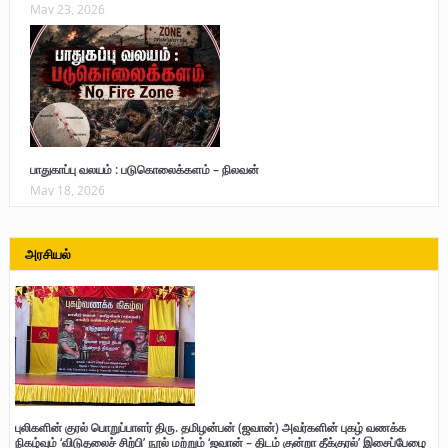
May 23, 2026
பாதுகாப்பு வலயம் : படுகொலைக்களம் – நிலவன்
May 18, 2026
அரசியல்
புலிகளின் குரல் பொறுப்பாளர் திரு. தமிழன்பன் (ஜவான்) அவர்களின் புகழ் வணக்க
நிகழ்வும் ‘விடுதலைச் சிற்பி’ நூல் மற்றும் ‘ஜவான் – திடம் குன்றா தீக்குரல்’ இசைப்பேழை