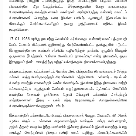
மன்னார்த் தீவினுள் அமைந்திருந்த இந்த மாவட்டத்தின் பிரதான பொலிஸ்
நிலையத்தின் மீது நிகழ்த்தப்பட்ட இத்தாக்குதலின் போது காயமடைந்த
போராளிகளுக்கு வைத்தியனாகச் சென்றான். அன்றிலிருந்து மன்னார் மாவட்டப்
போராளிகளைப் பொறுத்த வரை இவனே டாக்டர். ஆனாலும், இடையிடையே
கிடைக்கும் போர்க்களங்களிலும் தனது முத்திரையைப் பதிக்க இவன்
தவறவில்லை.
17. 01. 1986 அன்று நாயாற்று வெளியில் அப்போதைய மன்னார் மாவட்டத் தளபதி
லெப். கேணல் விக்ரரைக் குறிவைத்து மேற்கொள்ளப்பட்ட தாக்குதலில் ஈடுபட்ட
இராணுவத்தினரை கண்டல் சந்தியில் வழிமறித்துத் தாக்கிய குழுவில் இவனும்
ஒருவனாக இருந்தான். “பிச்சை வேண்டாம் நாயைப்பிடி” என்ற நிலையில், ஓடிய
இராணுவம் நீண்ட காலத்திற்கு அந்தப் பக்கத்தையே நினைக்காமலிருந்தது.
பரப்புக்கடந்தான், வட்டக்கண்டல் போன்ற மிகப் பின்தங்கிய கிராமங்களைச் சேர்ந்த
மக்கள் பலத்த போக்குவரத்துச் சிரமங்களின் மத்தியிலேயே மன்னார் – அடம்பன்
போன்ற வைத்தியசாலைக்குச் செல்ல வேண்டும். இவனோ இந்த நிலையை மாற்றி
மக்களைத்தேடி மருத்துவம் செய்யும் மருத்துவனானான். ஆட்காட்டி வெளியில்
வைத்திய நிலையம் ஒன்றினை நிறுவி அப்பகுதி மக்களின் அன்புக்குப்
பாத்திரமானான். இரவு – பகல் எந்த நேரமானாலும் பொதுமக்களுக்கோ
போராளிகளுக்கோ வேணுதான் டாக்டர்.
இக்காலத்தில் மக்களிடையே மிகவும் பிரபலமானான் வேணு. அவர்களோடு அவன்
பழகிய விதம் – மக்களை அரவணைத்துச் செல்லும் பாங்கு என்பனதான்,
குடும்பத்தவர் எவருமே இந்த மண்ணில் இல்லாத நிலையில் இவன் மறைந்த போது
உனக்குச் சொந்தங்கள் நிறைய உண்டு எனக் கூறிற்று. பல்லாயிரக்கணக்கில்