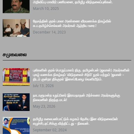
அறிவிப்பு-மாவீரர் பணிமனை, தமிழீழ விடுதலைப்புலிகள்.
March 10, 2025
தேசத்தின் குரல் பாலா அண்ணை வீரவணக்க நிகழ்வில்
சு.ப.தமிழ்ச்செல்வன் அவர்கள் ஆற்றிய உரை.!
December 14, 2023
சமுகவலை
புலிகளின் குரல் பொறுப்பாளர் திரு. தமிழன்பன் (ஜவான்) அவர்களின்
புகழ் வணக்க நிகழ்வும் ‘விடுதலைச் சிற்பி’ நூல் மற்றும் ‘ஜவான் –
திடம் குன்றா தீக்குரல்’ இசைப்பேழை வெளியீடும்.
July 13, 2026
நாடாளுமன்ற உறுப்பினர் இராமநாதன் அர்ச்சுனா அவர்களுக்கு
நிலவனின் திறந்த மடல்!
May 23, 2026
தமிழீழ கலைபண்பாட்டுக் கழகம் தேசிய இன விடுதலையின்
எழுச்சி,புரட்சிக்கு வித்திட்டது – நிலவன்.
September 02, 2024