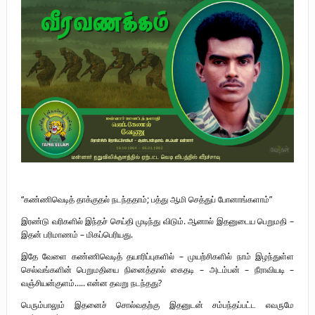
புலிகளின் குரல் பொறுப்பாளர் திரு. தமிழன்பன் (ஜவான்) அவர்களின் புகழ்
வணக்க நிகழ்வும் ‘விடுதலைச் சிற்பி’ நூல் மற்றும் ‘ஜவான் – திடம் குன்றா
தீக்குரல்’ இசைப்பேழை வெளியீடும்.
உரிமைப் போராட்டம் _
நாடாளுமன்ற உறுப்பினர் இராமநாதன் அர்ச்சுனா அவர்களுக்கு நிலவனின்
திறந்த மடல்!
“கண்ணிவெடித் தாக்குதல் நடந்ததாம்; பத்து ஆமி செத்துப் போனாங்களாம்”
இரண்டு வரிகளில் இந்தச் செய்தி முடிந்து விடும். ஆனால் இதனுடைய பெறுமதி –
இதன் பரிமாணம் – மிகப்பெரியது.
இதே வேளை கண்ணிவெடித் தயாரிப்புகளில் – முயற்சிகளில் நாம் இழந்துள்ள
செல்வங்களின் பெறுமதியை நினைத்தால் கைதடி – அடம்பன் – நீராவியடி –
வஞ்சியன்குளம்….. என்ன தவறு நடந்தது?
பெரும்பாலும் இதனைச் சொல்வதற்கு இதனுடன் சம்பந்தப்பட்ட எவருமே