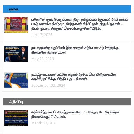
வலை
புலிகளின் குரல் பொறுப்பாளர் திரு. தமிழன்பன் (ஜவான்) அவர்களின்
புகழ் வணக்க நிகழ்வும் ‘விடுதலைச் சிற்பி’ நூல் மற்றும் ‘ஜவான் –
திடம் குன்றா தீக்குரல்’ இசைப்பேழை வெளியீடும்.
July 13, 2026
நாடாளுமன்ற உறுப்பினர் இராமநாதன் அர்ச்சுனா அவர்களுக்கு
நிலவனின் திறந்த மடல்!
May 23, 2026
தமிழீழ கலைபண்பாட்டுக் கழகம் தேசிய இன விடுதலையின்
எழுச்சி,புரட்சிக்கு வித்திட்டது – நிலவன்.
September 02, 2024
அறிவிப்பு
அன்பார்ந்த கவிப் பெருந்தகைகளே…! – மேதகு வே. பிரபாகரன்
நினைவெழுச்சி அகவம்.
March 17, 2025