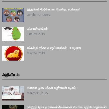
இந்துக்கள் மேற்கொள்ள வேண்டிய சடங்குகள்
October 07, 2019
பஞ்ச ஈஸ்வரங்கள்
June 29, 2019
உங்கள் நட்சத்திர பொதுப் பலன்கள் – மேஷ ராசி
May 24, 2019
அறிவியல்
அன்னை பூபதி மக்கள் எழுச்சியின் வடிவம்!
March 31, 2025
தமிழீழத் தேசியத் தலைவர் அவர்களின் வீரச்சாவு உத்தியோகபூர்வமாக