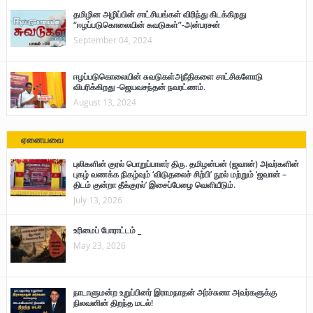
தமிழின அழிப்பின் சாட்சியங்கள் விரிந்து கிடக்கிறது
“ஈழப்படுகொலையின் சுவடுகள்”-அன்பரசன்
September 04, 2024
ஈழப்படுகொலையின் சுவடுகள்அநீதிகளை சாட்சிகளோடு
விபரிக்கிறது -ஜெயவசந்தன் நவரட்ணம்.
August 13, 2024
ஏனையவை
புலிகளின் குரல் பொறுப்பாளர் திரு. தமிழன்பன் (ஜவான்) அவர்களின்
புகழ் வணக்க நிகழ்வும் ‘விடுதலைச் சிற்பி’ நூல் மற்றும் ‘ஜவான் –
திடம் குன்றா தீக்குரல்’ இசைப்பேழை வெளியீடும்.
July 13, 2026
உரிமைப் போராட்டம் _
May 23, 2026
நாடாளுமன்ற உறுப்பினர் இராமநாதன் அர்ச்சுனா அவர்களுக்கு
நிலவனின் திறந்த மடல்!