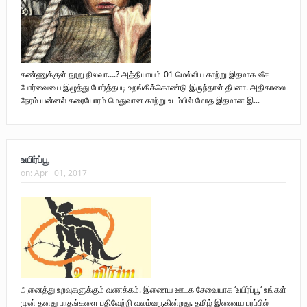
கண்ணுக்குள் நூறு நிலவா….? அத்தியாயம்-01 மெல்லிய காற்று இதமாக வீச
போர்வையை இழுத்து போர்த்தபடி உறங்கிக்கொண்டு இருந்தாள் தீபனா. அதிகாலை
நேரம் யன்னல் கரையோரம் மெதுவான காற்று உடம்பில் மோத இதமான இ...
உயிர்ப்பூ
on:
April 01, 2017
அனைத்து உறவுகளுக்கும் வணக்கம். இணைய ஊடக சேவையாக ‘உயிர்ப்பூ‘ உங்கள்
முன் தனது பாதங்களை பதிவேற்றி வலம்வருகின்றது. தமிழ் இணைய பரப்பில்