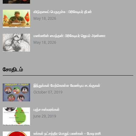
விடுதலைப் பெருமூச்சு : பிரிகேடியர் தீபன்
May 18, 2026
மண்ணின் மைந்தன்: பிரிகேடியர் ஜெயம் அண்ணா
May 18, 2026
சோதிடம்
இந்துக்கள் மேற்கொள்ள வேண்டிய சடங்குகள்
October 07, 2019
பஞ்ச ஈஸ்வரங்கள்
June 29, 2019
உங்கள் நட்சத்திர பொதுப் பலன்கள் – மேஷ ராசி