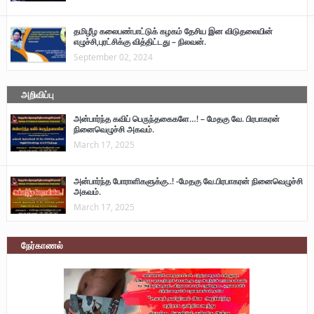
தமிழீழ கலைபண்பாட்டுக் கழகம் தேசிய இன விடுதலையின்
எழுச்சி,புரட்சிக்கு வித்திட்டது – நிலவன்.
September 02, 2024
அறிவிப்பு
அன்பார்ந்த கவிப் பெருந்தகைகளே…! – மேதகு வே. பிரபாகரன்
நினைவெழுச்சி அகவம்.
March 17, 2025
அன்பார்ந்த போராளிகளுக்கு..! -மேதகு வே.பிரபாகரன் நினைவெழுச்சி
அகவம்.
March 17, 2025
நேர்காணல்