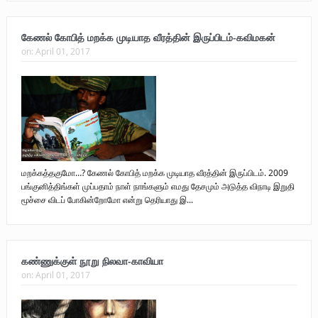
புலிகளின் குரல் பொறுப்பாளர் திரு. தமிழன்பன் (ஜவான்) அவர்களின் புகழ்
கேணல் கோபித் மறக்க முடியாத வீரத்தின் இருப்பிடம்-கவிமகன்
வணக்க நிகழ்வும் ‘விடுதலைச் சிற்பி’ நூல் மற்றும் ‘ஜவான் – திடம் குன்றா
on:
April 01, 2017
தீக்குரல்’ இசைப்பேழை வெளியீடும்.
உரிமைப் போராட்டம் _
நாடாளுமன்ற உறுப்பினர் இராமநாதன் அர்ச்சுனா அவர்களுக்கு நிலவனின்
திறந்த மடல்!
மறக்கத்தகுமோ…? கேணல் கோபித் மறக்க முடியாத வீரத்தின் இருப்பிடம். 2009
பங்குனித்திங்கள் முப்பதாம் நாள் நாங்களும் எமது தேசமும் அடுத்த விநாடி இறுதி
மூச்சை விடப் போகின்றோமோ என்று தெரியாது இ...
கண்ணுக்குள் நூறு நிலவா-காவியா
on:
April 01, 2017