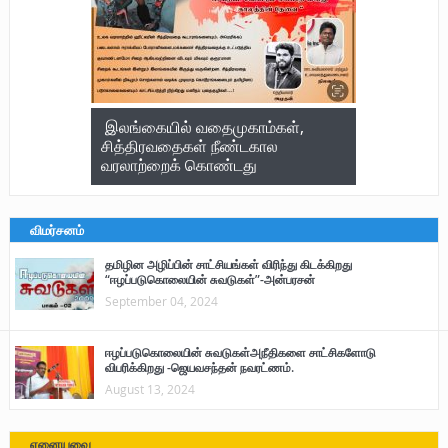
இலங்கையில் வதைமுகாம்கள்,
சித்திரவதைகள் நீண்டகால
வரலாற்றைக் கொண்டது
விமர்சனம்
தமிழின அழிப்பின் சாட்சியங்கள் விரிந்து கிடக்கிறது
“ஈழப்படுகொலையின் சுவடுகள்”-அன்பரசன்
September 04, 2024
ஈழப்படுகொலையின் சுவடுகள்அநீதிகளை சாட்சிகளோடு
விபரிக்கிறது -ஜெயவசந்தன் நவரட்ணம்.
August 13, 2024
ஏனையவை