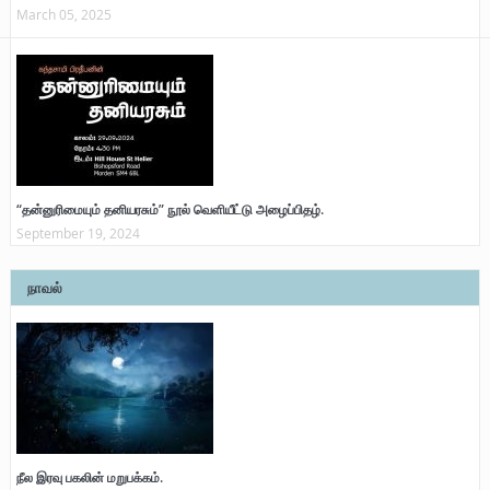
March 05, 2025
“தன்னுரிமையும் தனியரசும்” நூல் வெளியீட்டு அழைப்பிதழ்.
September 19, 2024
நாவல்
நீல இரவு பகலின் மறுபக்கம்.