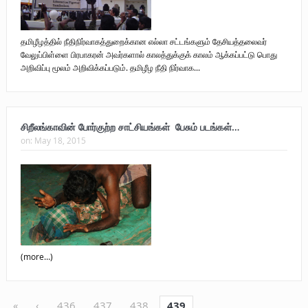
தமிழீழத்தில் நீதிநிர்வாகத்துறைக்கான எல்லா சட்டங்களும் தேசியத்தலைவர்
வேலுப்பிள்ளை பிரபாகரன் அவர்களால் காலத்துக்குக் காலம் ஆக்கப்பட்டு பொது
அறிவிப்பு மூலம் அறிவிக்கப்படும். தமிழீழ நீதி நிர்வாக...
சிறீலங்காவின் போர்குற்ற சாட்சியங்கள் பேசும் படங்கள்…
on:
May 18, 2015
(more…)
«
‹
436
437
438
439