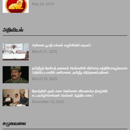
May 24, 2019
அறிவியல்
அன்னை பூபதி மக்கள் எழுச்சியின் வடிவம்!
March 31, 2025
தமிழீழத் தேசியத் தலைவர் அவர்களின் வீரச்சாவு உத்தியோகபூர்வமாக
அறிவிப்பு-மாவீரர் பணிமனை, தமிழீழ விடுதலைப்புலிகள்.
March 10, 2025
தேசத்தின் குரல் பாலா அண்ணை வீரவணக்க நிகழ்வில்
சு.ப.தமிழ்ச்செல்வன் அவர்கள் ஆற்றிய உரை.!
December 14, 2023
சமுகவலை