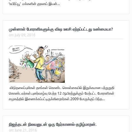
‘உயிர்ப்பூ‘ மக்களின் குரலாய் இயன்...
முன்னாள் போராளிகளுக்கு விஷ ஊசி ஏற்றப்பட்டது உண்மையா?
on:
July 09, 2016
விடுதலைப்புலிகள் தாங்கள் கொண்ட கொள்கையில் இறுக்கமான பற்றுறுதி
கொண்டவர்கள்.புனர்வாழ்வு பெற்ற 12 ஆயிரத்துக்கும் மேற்பட்ட போராளிகள்
சமூகத்தில் இணைக்கப்பட்டிருக்கினறார்கள்.2009 போருக்குப் பிந்த...
நிஜத்தடன் நிலவனுடன் ஒரு நேர்காணல்-தழிழ்மாறன்.
on:
June 21, 2016