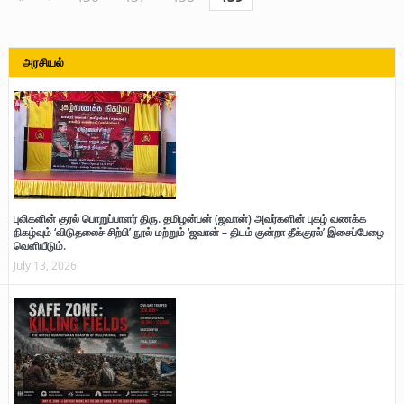
அரசியல்
புலிகளின் குரல் பொறுப்பாளர் திரு. தமிழன்பன் (ஜவான்) அவர்களின் புகழ் வணக்க
நிகழ்வும் ‘விடுதலைச் சிற்பி’ நூல் மற்றும் ‘ஜவான் – திடம் குன்றா தீக்குரல்’ இசைப்பேழை
வெளியீடும்.
July 13, 2026