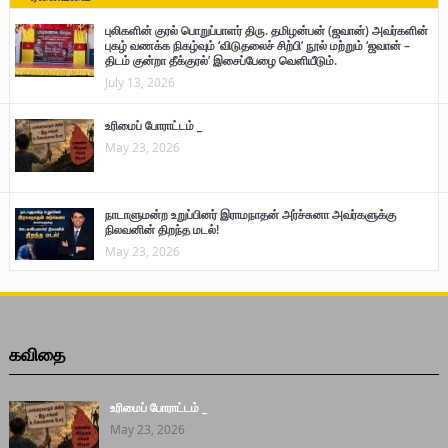
புலிகளின் குரல் பொறுப்பாளர் திரு. தமிழன்பன் (ஜவான்) அவர்களின்
புகழ் வணக்க நிகழ்வும் ‘விடுதலைச் சிற்பி’ நூல் மற்றும் ‘ஜவான் –
திடம் குன்றா தீக்குரல்’ இசைப்பேழை வெளியீடும்.
July 13, 2026
உரிமைப் போராட்டம் _
May 23, 2026
நாடாளுமன்ற உறுப்பினர் இராமநாதன் அர்ச்சுனா அவர்களுக்கு
நிலவனின் திறந்த மடல்!
May 23, 2026
கவிதை
உரிமைப் போராட்டம் _
May 23, 2026