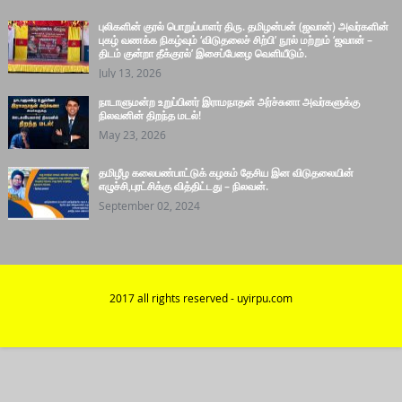
புலிகளின் குரல் பொறுப்பாளர் திரு. தமிழன்பன் (ஜவான்) அவர்களின்
புகழ் வணக்க நிகழ்வும் ‘விடுதலைச் சிற்பி’ நூல் மற்றும் ‘ஜவான் –
திடம் குன்றா தீக்குரல்’ இசைப்பேழை வெளியீடும்.
July 13, 2026
நாடாளுமன்ற உறுப்பினர் இராமநாதன் அர்ச்சுனா அவர்களுக்கு
நிலவனின் திறந்த மடல்!
May 23, 2026
தமிழீழ கலைபண்பாட்டுக் கழகம் தேசிய இன விடுதலையின்
எழுச்சி,புரட்சிக்கு வித்திட்டது – நிலவன்.
September 02, 2024
2017 all rights reserved - uyirpu.com