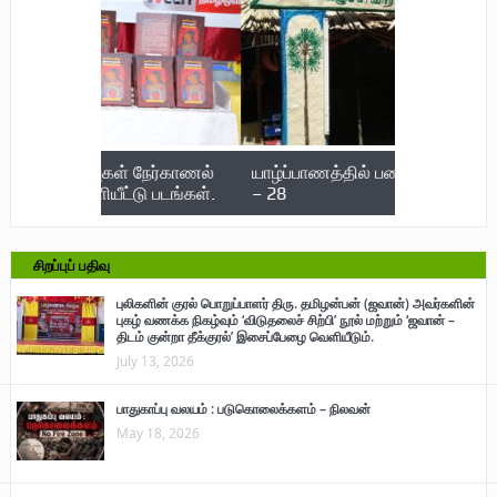
நேர்காணல்
யாழ்ப்பாணத்தில் பனை கண்காட்சி 22
மருத்துவர் 
ு படங்கள்.
– 28
பலி; 722 பே
அடைந்த நா
சிறப்புப் பதிவு
புலிகளின் குரல் பொறுப்பாளர் திரு. தமிழன்பன் (ஜவான்) அவர்களின்
புகழ் வணக்க நிகழ்வும் ‘விடுதலைச் சிற்பி’ நூல் மற்றும் ‘ஜவான் –
திடம் குன்றா தீக்குரல்’ இசைப்பேழை வெளியீடும்.
July 13, 2026
பாதுகாப்பு வலயம் : படுகொலைக்களம் – நிலவன்
May 18, 2026