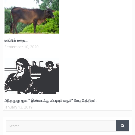
மாட்டுக் கதை…
September 10, 2020
அந்த நூறு ரூபா “ இண்டைக்கு எப்படியும் வரும்”-வே.தபேந்திரன் .
January 13, 2019