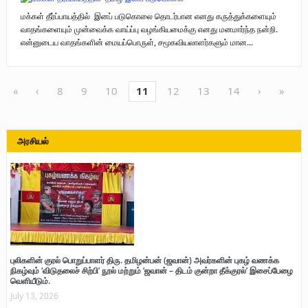
மக்கள் தீர்ப்பாயத்தில் இனப் படுகொலை தொடர்பான எனது கருத்துக்களையும்
வாதங்களையும் முன்வைக்க வாய்ப்பு வழங்கியமைக்கு எனது மனமார்ந்த நன்றி.
என்னுடைய வாதங்களின் மையப்பொருள், சமூகவியலாளர்களும் மான...
«
‹
8
9
10
11
12
13
14
›
»
அரசியல்
புலிகளின் குரல் பொறுப்பாளர் திரு. தமிழன்பன் (ஜவான்) அவர்களின் புகழ் வணக்க
நிகழ்வும் ‘விடுதலைச் சிற்பி’ நூல் மற்றும் ‘ஜவான் – திடம் குன்றா தீக்குரல்’ இசைப்பேழை
வெளியீடும்.
July 13, 2026