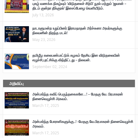
புகழ் வணக்க நிகழ்வும் ‘விடுதலைச் சிற்பி’ நூல் மற்றும் ‘ஜவான் –
திடம் குன்றா தீக்குரல்’ இசைப்பேழை வெளியீடும்.
July 13, 2026
நாடாளுமன்ற உறுப்பினர் இராமநாதன் அர்ச்சுனா அவர்களுக்கு
நிலவனின் திறந்த மடல்!
May 23, 2026
தமிழீழ கலைபண்பாட்டுக் கழகம் தேசிய இன விடுதலையின்
எழுச்சி,புரட்சிக்கு வித்திட்டது – நிலவன்.
September 02, 2024
அறிவிப்பு
அன்பார்ந்த கவிப் பெருந்தகைகளே…! – மேதகு வே. பிரபாகரன்
நினைவெழுச்சி அகவம்.
March 17, 2025
அன்பார்ந்த போராளிகளுக்கு..! -மேதகு வே.பிரபாகரன் நினைவெழுச்சி
அகவம்.
March 17, 2025