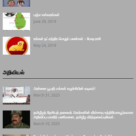
பஞ்ச ஈஸ்வரங்கள்
June 29, 2019
உங்கள் நட்சத்திர பொதுப் பலன்கள் – மேஷ ராசி
May 24, 2019
அறிவியல்
அன்னை பூபதி மக்கள் எழுச்சியின் வடிவம்!
March 31, 2025
தமிழீழத் தேசியத் தலைவர் அவர்களின் வீரச்சாவு உத்தியோகபூர்வமாக
அறிவிப்பு-மாவீரர் பணிமனை, தமிழீழ விடுதலைப்புலிகள்.
March 10, 2025