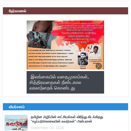
நேர்காணல்
இலங்கையில் வதைமுகாம்கள்,
சித்திரவதைகள் நீண்டகால
வரலாற்றைக் கொண்டது
விமர்சனம்
தமிழின அழிப்பின் சாட்சியங்கள் விரிந்து கிடக்கிறது
“ஈழப்படுகொலையின் சுவடுகள்”-அன்பரசன்
September 04, 2024