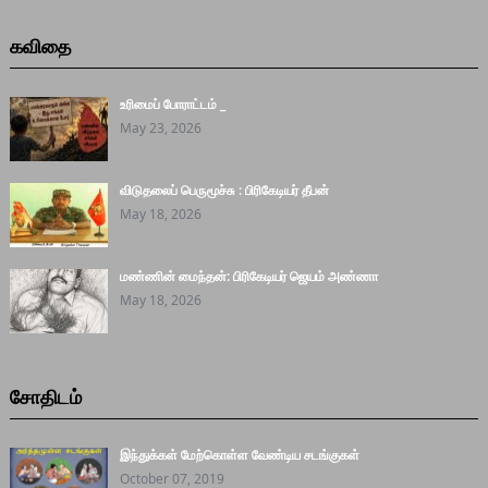
கவிதை
உரிமைப் போராட்டம் _
May 23, 2026
விடுதலைப் பெருமூச்சு : பிரிகேடியர் தீபன்
May 18, 2026
மண்ணின் மைந்தன்: பிரிகேடியர் ஜெயம் அண்ணா
May 18, 2026
சோதிடம்
இந்துக்கள் மேற்கொள்ள வேண்டிய சடங்குகள்
October 07, 2019