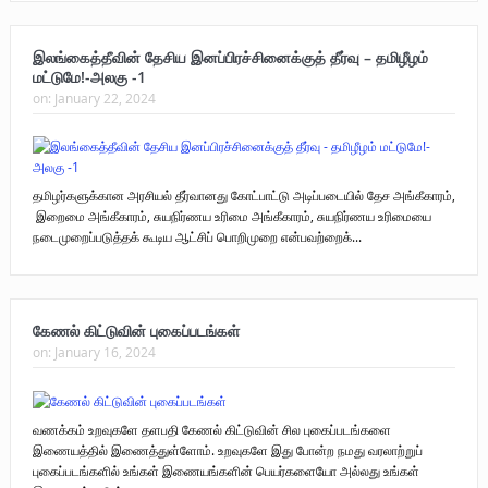
புலிகளின் குரல் பொறுப்பாளர் திரு. தமிழன்பன் (ஜவான்) அவர்களின் புகழ்
இலங்கைத்தீவின் தேசிய இனப்பிரச்சினைக்குத் தீர்வு – தமிழீழம்
மட்டுமே!-அலகு -1
வணக்க நிகழ்வும் ‘விடுதலைச் சிற்பி’ நூல் மற்றும் ‘ஜவான் – திடம் குன்றா
on:
January 22, 2024
தீக்குரல்’ இசைப்பேழை வெளியீடும்.
உரிமைப் போராட்டம் _
தமிழர்களுக்கான அரசியல் தீர்வானது கோட்பாட்டு அடிப்படையில் தேச அங்கீகாரம்,
நாடாளுமன்ற உறுப்பினர் இராமநாதன் அர்ச்சுனா அவர்களுக்கு நிலவனின்
இறைமை அங்கீகாரம், சுயநிர்ணய உரிமை அங்கீகாரம், சுயநிர்ணய உரிமையை
நடைமுறைப்படுத்தக் கூடிய ஆட்சிப் பொறிமுறை என்பவற்றைக்...
திறந்த மடல்!
கேணல் கிட்டுவின் புகைப்படங்கள்
on:
January 16, 2024
வணக்கம் உறவுகளே தளபதி கேணல் கிட்டுவின் சில புகைப்படங்களை
இணையத்தில் இணைத்துள்ளோம். உறவுகளே இது போன்ற நமது வரலாற்றுப்
புகைப்படங்களில் உங்கள் இணையங்களின் பெயர்களையோ அல்லது உங்கள்