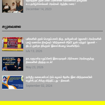
தேசத்தின் குரல் பாலா அண்ணை வீரவணக்க நிகழ்வில்
சு.ப.தமிழ்ச்செல்வன் அவர்கள் ஆற்றிய உரை.!
December 14, 2023
சமுகவலை
புலிகளின் குரல் பொறுப்பாளர் திரு. தமிழன்பன் (ஜவான்) அவர்களின்
புகழ் வணக்க நிகழ்வும் ‘விடுதலைச் சிற்பி’ நூல் மற்றும் ‘ஜவான் –
திடம் குன்றா தீக்குரல்’ இசைப்பேழை வெளியீடும்.
July 13, 2026
நாடாளுமன்ற உறுப்பினர் இராமநாதன் அர்ச்சுனா அவர்களுக்கு
நிலவனின் திறந்த மடல்!
May 23, 2026
தமிழீழ கலைபண்பாட்டுக் கழகம் தேசிய இன விடுதலையின்
எழுச்சி,புரட்சிக்கு வித்திட்டது – நிலவன்.
September 02, 2024