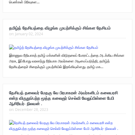
பெண்கள் பிரிவுகள...
தமிழ்த் தேசியத்தை விழுங்க முயற்சிக்கும் சிங்கள தேசியம்
on:
January 02, 2024
இராணுவ ரீதியாகத் தமிழ் மக்களின் விடுதலைப் போராட்டத்தை அடக்கிய சிங்கள
அரசு, இப்போது வரலாற்று ரீதியாக அவர்களை அடிமைப்படுத்தி, தமிழ்த்
தேசியத்தைச் சிதைக்கும் முயற்சியில் இறங்கியுள்ளது. தமிழ் மக...
தேசியத் தலைவர் மேதகு வே பிரபாகரன் அவர்களிடம் கலையரசி
என்ற விருதுபெற்ற மூத்த கலைஞர் செல்வி வேலுப்பிள்ளை பேபி
ஆசிரியர்- நிலவன் .
on:
December 28, 2023