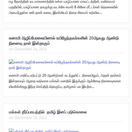
ஈழ தேசத்தின் வடமாகாணத்தில் உள்ள யாழ்ப்பாண மாவட்டத்தின், வலிகாமம்
பகுதியில், யாழ்ப்பாண நகருக்கு வடக்கே சுமார் 8 கிலோ மீட்டர்கள் தொலைவில்
அமைந்துள்ள ஊர் தான் கலை, இலக்கியம் நிறை கிராமம் உடுவில...
சுனாமி ஆழிப்பேரலையினால் உயிரிழந்தவர்களின் 20ஆவது ஆண்டு
நினைவு நாள் இன்றாகும்
on:
December 26, 2023
சுனாமி பாதிப்பு ஏற்பட்டு 20 ஆண்டுகள் கடந்துவிட்ட நிலையிலும், அதன் தாக்கம்
இன்றளவும் ஆறாத வடுவாக மக்கள் மனதில் இருக்கும் ஆக்ரோஷ நினைவுகளை
விவரிக்கிறது இந்த செய்தித் தொகுப்பு. தமிழகம் பல இயற்க...
மக்கள் தீர்ப்பாயத்தில் தமிழ் இனப் படுகொலை
on:
December 26, 2023