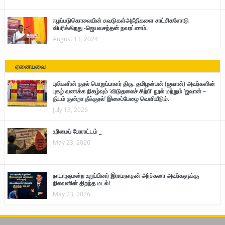
ஈழப்படுகொலையின் சுவடுகள்அநீதிகளை சாட்சிகளோடு
விபரிக்கிறது -ஜெயவசந்தன் நவரட்ணம்.
August 13, 2024
ஏனையவை
புலிகளின் குரல் பொறுப்பாளர் திரு. தமிழன்பன் (ஜவான்) அவர்களின்
புகழ் வணக்க நிகழ்வும் ‘விடுதலைச் சிற்பி’ நூல் மற்றும் ‘ஜவான் –
திடம் குன்றா தீக்குரல்’ இசைப்பேழை வெளியீடும்.
July 13, 2026
உரிமைப் போராட்டம் _
May 23, 2026
நாடாளுமன்ற உறுப்பினர் இராமநாதன் அர்ச்சுனா அவர்களுக்கு
நிலவனின் திறந்த மடல்!
May 23, 2026