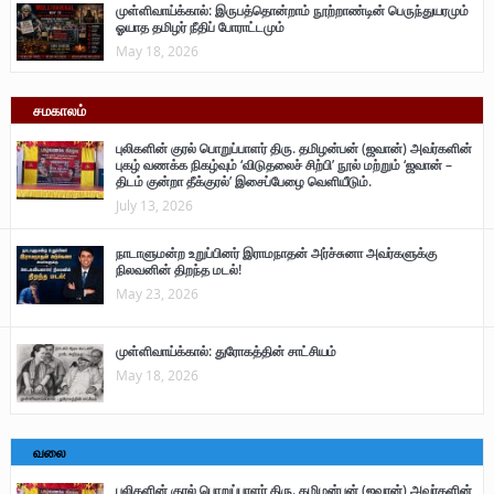
முள்ளிவாய்க்கால்: இருபத்தொன்றாம் நூற்றாண்டின் பெருந்துயரமும்
ஓயாத தமிழர் நீதிப் போராட்டமும்
May 18, 2026
சமகாலம்
புலிகளின் குரல் பொறுப்பாளர் திரு. தமிழன்பன் (ஜவான்) அவர்களின்
புகழ் வணக்க நிகழ்வும் ‘விடுதலைச் சிற்பி’ நூல் மற்றும் ‘ஜவான் –
திடம் குன்றா தீக்குரல்’ இசைப்பேழை வெளியீடும்.
July 13, 2026
நாடாளுமன்ற உறுப்பினர் இராமநாதன் அர்ச்சுனா அவர்களுக்கு
நிலவனின் திறந்த மடல்!
May 23, 2026
முள்ளிவாய்க்கால்: துரோகத்தின் சாட்சியம்
May 18, 2026
வலை
புலிகளின் குரல் பொறுப்பாளர் திரு. தமிழன்பன் (ஜவான்) அவர்களின்