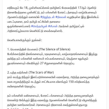
புலிகளின் குரல் பொறுப்பாளர் திரு. தமிழன்பன் (ஜவான்) அவர்களின் புகழ்
எதிர்வரும் மே 18, முள்ளிவாய்க்கால் தமிழினப் பேரவலத்தின் 17ஆம் ஆண்டு
நினைவேந்தலை முன்னிட்டு, நம் மக்களின் போராட்டத்தையும் வாழ்வியலையும்
வணக்க நிகழ்வும் ‘விடுதலைச் சிற்பி’ நூல் மற்றும் ‘ஜவான் – திடம் குன்றா
ஆவணப்படுத்தும் வகையில்
#நிஜத்தடன்
#நிலவன்
எழுதியுள்ள இரு இலக்கியப்
படைப்புகளை, நாம் தமிழர் கட்சியின் தலைமை
தீக்குரல்’ இசைப்பேழை வெளியீடும்.
ஒருங்கிணைப்பாளர்
#செந்தமிழன்
#சீமான்
அவர்கள் தமிழ்நாட்டில்
அதிகாரப்பூர்வமாக வெளியிட்டு வைக்கவுள்ளார்.
உரிமைப் போராட்டம் _
வெளியாகவிருக்கும் நூல்கள்:
நாடாளுமன்ற உறுப்பினர் இராமநாதன் அர்ச்சுனா அவர்களுக்கு நிலவனின்
1. மௌனத்தின் மௌனம் (The Silence of Silence)
திறந்த மடல்!
போர்க்களத்தில் நிலங்களையும், உறவுகளையும், வாழ்வாதாரங்களையும் இழந்து
தவித்த நம் மக்களின் உண்மைச் சம்பவங்களையும், நெஞ்சை உலுக்கும்
துயரங்களையும் விவரிக்கும் 27 சிறுகதைகளின் தொகுப்பு.
2. யுத்த வடுக்கள் (The Scars of War)
நாம் சுமந்து நிற்கும் இனப்படுகொலையின் வரலாற்றை, அடுத்த தலைமுறைக்கும்
உலக சமூகத்திற்கும் கடத்தும் சாட்சியமாக விளங்கும் 150 சக்திவாய்ந்த
கவிதைகளின் தொகுப்பு.
நம் மக்களின் வலிகளையும், போராட்டங்களையும் அடுத்த தலைமுறைக்குக்
கொண்டு சேர்க்கும் இந்த வரலாற்று ஆவணங்களின் வெளியீட்டு விழாவிற்குத்
தமிழின உணர்வாளர்கள் அனைவரும் திரளாகக் கலந்துகொள்ளுமாறு