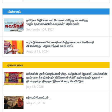
விமர்சனம்
தமிழின அழிப்பின் சாட்சியங்கள் விரிந்து கிடக்கிறது
“ஈழப்படுகொலையின் சுவடுகள்”-அன்பரசன்
September 04, 2024
ஈழப்படுகொலையின் சுவடுகள்அநீதிகளை சாட்சிகளோடு
விபரிக்கிறது -ஜெயவசந்தன் நவரட்ணம்.
August 13, 2024
ஏனையவை
புலிகளின் குரல் பொறுப்பாளர் திரு. தமிழன்பன் (ஜவான்) அவர்களின்
புகழ் வணக்க நிகழ்வும் ‘விடுதலைச் சிற்பி’ நூல் மற்றும் ‘ஜவான் –
திடம் குன்றா தீக்குரல்’ இசைப்பேழை வெளியீடும்.
July 13, 2026
உரிமைப் போராட்டம் _
May 23, 2026