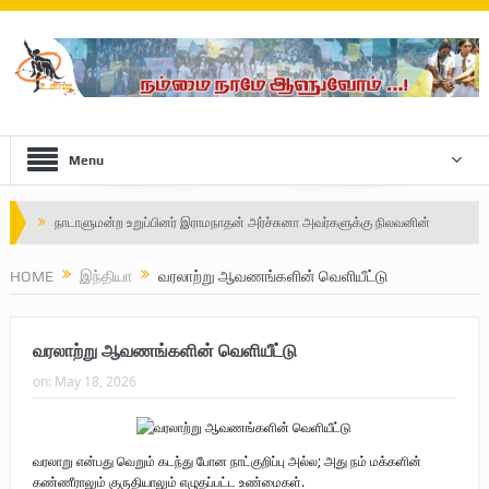
Menu
Safe Zone: Killing Fields – Nilavan
பாதுகாப்பு வலயம் : படுகொலைக்களம் – நிலவன்
HOME
இந்தியா
வரலாற்று ஆவணங்களின் வெளியீட்டு
விடுதலைப் பெருமூச்சு : பிரிகேடியர் தீபன்
வரலாற்று ஆவணங்களின் வெளியீட்டு
மண்ணின் மைந்தன்: பிரிகேடியர் ஜெயம் அண்ணா
on:
May 18, 2026
வரலாற்று ஆவணங்களின் வெளியீட்டு
முள்ளிவாய்க்கால்: செங்குருதி படிந்த வரலாற்றுச் சுவடு
வரலாறு என்பது வெறும் கடந்து போன நாட்குறிப்பு அல்ல; அது நம் மக்களின்
முள்ளிவாய்க்கால்: துரோகத்தின் சாட்சியம்
கண்ணீராலும் குருதியாலும் எழுதப்பட்ட உண்மைகள்.