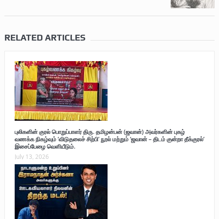
RELATED ARTICLES
புலிகளின் குரல் பொறுப்பாளர் திரு. தமிழன்பன் (ஜவான்) அவர்களின் புகழ்
வணக்க நிகழ்வும் ‘விடுதலைச் சிற்பி’ நூல் மற்றும் ‘ஜவான் – திடம் குன்றா தீக்குரல்’
இசைப்பேழை வெளியீடும்.
July 13, 2026