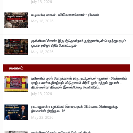
July 13, 2026
பாதுகாப்பு வலயம் : படுகொலைக்களம் – நிலவன்
May 18, 2026
முள்ளிவாய்க்கால்: இருபத்தொன்றாம் நூற்றாண்டின் பெருந்துயரமும்
ஓயாத தமிழர் நீதிப் போராட்டமும்
May 18, 2026
சமகாலம்
புலிகளின் குரல் பொறுப்பாளர் திரு. தமிழன்பன் (ஜவான்) அவர்களின்
புகழ் வணக்க நிகழ்வும் ‘விடுதலைச் சிற்பி’ நூல் மற்றும் ‘ஜவான் –
திடம் குன்றா தீக்குரல்’ இசைப்பேழை வெளியீடும்.
July 13, 2026
நாடாளுமன்ற உறுப்பினர் இராமநாதன் அர்ச்சுனா அவர்களுக்கு
நிலவனின் திறந்த மடல்!
May 23, 2026
முள்ளிவாய்க்கால்: துரோகத்தின் சாட்சியம்