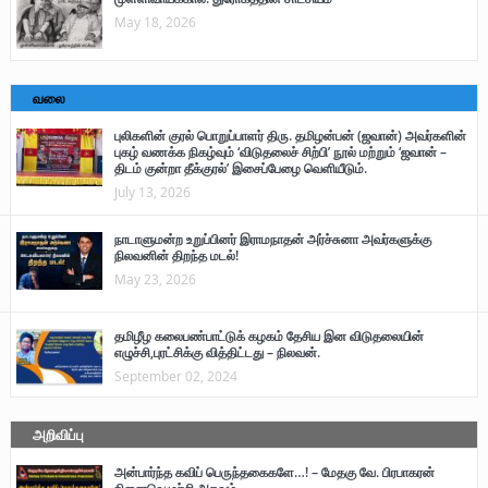
May 18, 2026
வலை
புலிகளின் குரல் பொறுப்பாளர் திரு. தமிழன்பன் (ஜவான்) அவர்களின்
புகழ் வணக்க நிகழ்வும் ‘விடுதலைச் சிற்பி’ நூல் மற்றும் ‘ஜவான் –
திடம் குன்றா தீக்குரல்’ இசைப்பேழை வெளியீடும்.
July 13, 2026
நாடாளுமன்ற உறுப்பினர் இராமநாதன் அர்ச்சுனா அவர்களுக்கு
நிலவனின் திறந்த மடல்!
May 23, 2026
தமிழீழ கலைபண்பாட்டுக் கழகம் தேசிய இன விடுதலையின்
எழுச்சி,புரட்சிக்கு வித்திட்டது – நிலவன்.
September 02, 2024
அறிவிப்பு
அன்பார்ந்த கவிப் பெருந்தகைகளே…! – மேதகு வே. பிரபாகரன்