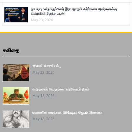
நாடாளுமன்ற உறுப்பினர் இராமநாதன் அர்ச்சுனா அவர்களுக்கு
நிலவனின் திறந்த மடல்!
May 23, 2026
கவிதை
உரிமைப் போராட்டம் _
May 23, 2026
விடுதலைப் பெருமூச்சு : பிரிகேடியர் தீபன்
May 18, 2026
மண்ணின் மைந்தன்: பிரிகேடியர் ஜெயம் அண்ணா
May 18, 2026