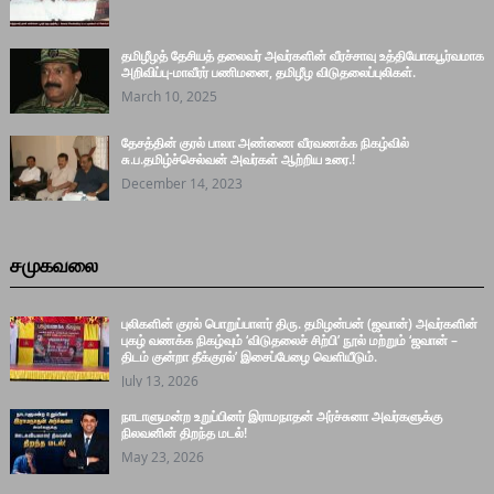
தமிழீழத் தேசியத் தலைவர் அவர்களின் வீரச்சாவு உத்தியோகபூர்வமாக
அறிவிப்பு-மாவீரர் பணிமனை, தமிழீழ விடுதலைப்புலிகள்.
March 10, 2025
தேசத்தின் குரல் பாலா அண்ணை வீரவணக்க நிகழ்வில்
சு.ப.தமிழ்ச்செல்வன் அவர்கள் ஆற்றிய உரை.!
December 14, 2023
சமுகவலை
புலிகளின் குரல் பொறுப்பாளர் திரு. தமிழன்பன் (ஜவான்) அவர்களின்
புகழ் வணக்க நிகழ்வும் ‘விடுதலைச் சிற்பி’ நூல் மற்றும் ‘ஜவான் –
திடம் குன்றா தீக்குரல்’ இசைப்பேழை வெளியீடும்.
July 13, 2026
நாடாளுமன்ற உறுப்பினர் இராமநாதன் அர்ச்சுனா அவர்களுக்கு
நிலவனின் திறந்த மடல்!
May 23, 2026