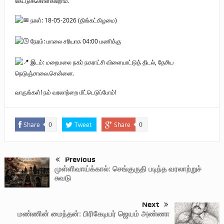
கேட்டுக்கொள்கிறோம்.
நாள்: 18-05-2026 (திங்கட்கிழமை)
நேரம்: மாலை சரியாக 04:00 மணிக்கு
இடம்: மறைமலை நகர் நகராட்சி விளையாட்டுத் திடல், தேசிய
நெடுஞ்சாலை.சென்னை.
வாருங்கள்! நம் வரலாற்றை மீட்டெடுப்போம்!
Share
Tweet
Share
0
0
Previous
முள்ளிவாய்க்கால்: செங்குருதி படிந்த வரலாற்றுச்
சுவடு
Next
மண்ணின் மைந்தன்: பிரிகேடியர் ஜெயம் அண்ணா