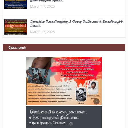
நினைவெழுச்சி அகவம்.
March 17, 2025
அன்பார்ந்த போராளிகளுக்கு..! -மேதகு வே.பிரபாகரன் நினைவெழுச்சி
அகவம்.
March 17, 2025
நேர்காணல்
இலங்கையில் வதைமுகாம்கள்,
சித்திரவதைகள் நீண்டகால
வரலாற்றைக் கொண்டது