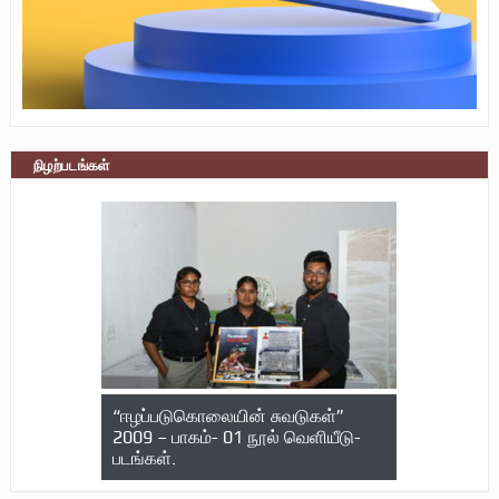
நிழற்படங்கள்
“ஈழப்படுகொலையின் சுவடுகள்”
2009 – பாகம்- 01 நூல் வெளியீடு-
படங்கள்.