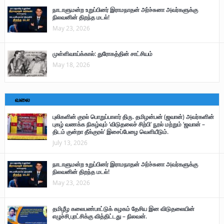
நாடாளுமன்ற உறுப்பினர் இராமநாதன் அர்ச்சுனா அவர்களுக்கு
நிலவனின் திறந்த மடல்!
May 23, 2026
முள்ளிவாய்க்கால்: துரோகத்தின் சாட்சியம்
May 18, 2026
வலை
புலிகளின் குரல் பொறுப்பாளர் திரு. தமிழன்பன் (ஜவான்) அவர்களின்
புகழ் வணக்க நிகழ்வும் ‘விடுதலைச் சிற்பி’ நூல் மற்றும் ‘ஜவான் –
திடம் குன்றா தீக்குரல்’ இசைப்பேழை வெளியீடும்.
July 13, 2026
நாடாளுமன்ற உறுப்பினர் இராமநாதன் அர்ச்சுனா அவர்களுக்கு
நிலவனின் திறந்த மடல்!
May 23, 2026
தமிழீழ கலைபண்பாட்டுக் கழகம் தேசிய இன விடுதலையின்
எழுச்சி,புரட்சிக்கு வித்திட்டது – நிலவன்.