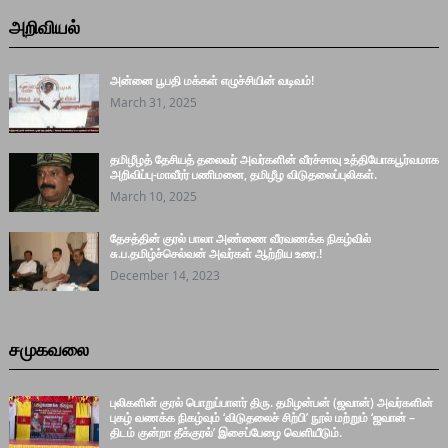
அறிவியல்
அன்னை பூபதி மக்கள் எழுச்சியின் வடிவம்!
March 31, 2025
தமிழீழத் தேசியத் தலைவர் அவர்களின் வீரச்சாவு உத்தியோகபூர்வமாக
அறிவிப்பு-மாவீரர் பணிமனை, தமிழீழ விடுதலைப்புலிகள்.
March 10, 2025
தேசத்தின் குரல் பாலா அண்ணை வீரவணக்க நிகழ்வில்
சு.ப.தமிழ்ச்செல்வன் அவர்கள் ஆற்றிய உரை.!
December 14, 2023
சமுகவலை
புலிகளின் குரல் பொறுப்பாளர் திரு. தமிழன்பன் (ஜவான்) அவர்களின்
புகழ் வணக்க நிகழ்வும் ‘விடுதலைச் சிற்பி’ நூல் மற்றும் ‘ஜவான் –
திடம் குன்றா தீக்குரல்’ இசைப்பேழை வெளியீடும்.