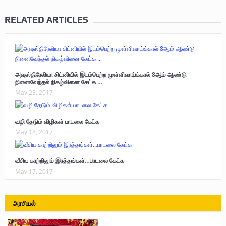
RELATED ARTICLES
அவுஸ்திரேலியா சிட்னியில் இடம்பெற்ற முள்ளிவாய்க்கால் 8ஆம் ஆண்டு
நினைவேந்தல் நிகழ்வினை கேட்க …
May 23, 2017
வழி தேடும் விழிகள் பாடலை கேட்க
May 18, 2017
வீசிய காற்றிலும் இரத்தங்கள்…பாடலை கேட்க
May 17, 2017
அரசியல்