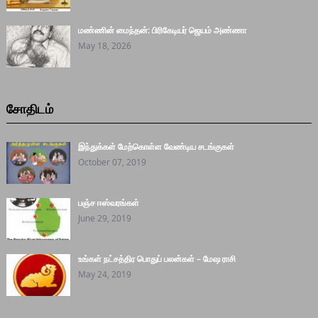
மண்ணின் மைந்தன்: பிரிகேடியர் ஜெயம் அண்ணா
May 18, 2026
சோதிடம்
இந்துக்கள் மேற்கொள்ள வேண்டிய சடங்குகள்
October 07, 2019
பஞ்ச ஈஸ்வரங்கள்
June 29, 2019
உங்கள் நட்சத்திர பொதுப் பலன்கள் – மேஷ ராசி
May 24, 2019