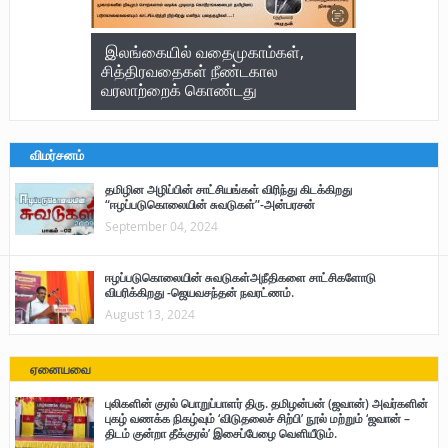
இலங்கையில் வதைமுகாம்கள்,
சித்திரவதைகள் நீண்டகால
வரலாற்றைக் கொண்டது
விமர்சனம்
தமிழின அழிப்பின் சாட்சியங்கள் விரிந்து கிடக்கிறது
“ஈழப்படுகொலையின் சுவடுகள்”-அன்பரசன்
September 04, 2024
ஈழப்படுகொலையின் சுவடுகள்அநீதிகளை சாட்சிகளோடு
விபரிக்கிறது -ஜெயவசந்தன் நவரட்ணம்.
August 13, 2024
ஏனையவை
புலிகளின் குரல் பொறுப்பாளர் திரு. தமிழன்பன் (ஜவான்) அவர்களின்
புகழ் வணக்க நிகழ்வும் ‘விடுதலைச் சிற்பி’ நூல் மற்றும் ‘ஜவான் –
திடம் குன்றா தீக்குரல்’ இசைப்பேழை வெளியீடும்.