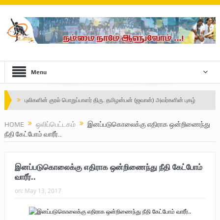
Menu
புலிகளின் குரல் பொறுப்பாளர் திரு. தமிழன்பன் (ஜவான்) அவர்களின் புகழ்
வணக்க நிகழ்வும் ‘விடுதலைச் சிற்பி’ நூல் மற்றும் ‘ஜவான் – திடம் குன்றா
HOME
ஒலிப்பெட்டகம்
இனப்படுகொலைக்கு எதிராக ஒன்றிணைந்து
நீதி கேட்போம் வாரீர்..
தீக்குரல்’ இசைப்பேழை வெளியீடும்.
உரிமைப் போராட்டம் _
இனப்படுகொலைக்கு எதிராக ஒன்றிணைந்து நீதி கேட்போம்
நாடாளுமன்ற உறுப்பினர் இராமநாதன் அர்ச்சுனா அவர்களுக்கு நிலவனின்
வாரீர்..
on:
May 13, 2017
திறந்த மடல்!
Safe Zone: Killing Fields – Nilavan