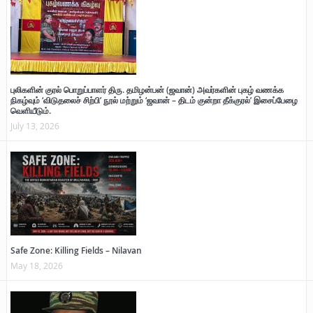
புலிகளின் குரல் பொறுப்பாளர் திரு. தமிழன்பன் (ஜவான்) அவர்களின் புகழ் வணக்க
நிகழ்வும் ‘விடுதலைச் சிற்பி’ நூல் மற்றும் ‘ஜவான் – திடம் குன்றா தீக்குரல்’ இசைப்பேழை
வெளியீடும்.
July 13, 2026
Safe Zone: Killing Fields – Nilavan
May 18, 2026