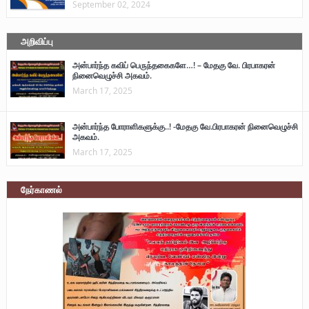
September 02, 2024
அறிவிப்பு
அன்பார்ந்த கவிப் பெருந்தகைகளே…! – மேதகு வே. பிரபாகரன்
நினைவெழுச்சி அகவம்.
March 17, 2025
அன்பார்ந்த போராளிகளுக்கு..! -மேதகு வே.பிரபாகரன் நினைவெழுச்சி
அகவம்.
March 17, 2025
நேர்காணல்