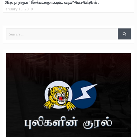
அந்த நூறு ரூபா “ இண்டைக்கு எப்படியும் வரும்”-வே.தபேந்திரன் .
January 13, 2019