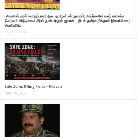
புலிகளின் குரல் பொறுப்பாளர் திரு. தமிழன்பன் (ஜவான்) அவர்களின் புகழ் வணக்க
நிகழ்வும் ‘விடுதலைச் சிற்பி’ நூல் மற்றும் ‘ஜவான் – திடம் குன்றா தீக்குரல்’ இசைப்பேழை
வெளியீடும்.
July 13, 2026
Safe Zone: Killing Fields – Nilavan
May 18, 2026