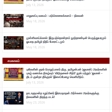
July 13, 2026
பாதுகாப்பு வலயம் : படுகொலைக்களம் – நிலவன்
May 18, 2026
முள்ளிவாய்க்கால்: இருபத்தொன்றாம் நூற்றாண்டின் பெருந்துயரமும்
ஓயாத தமிழர் நீதிப் போராட்டமும்
May 18, 2026
சமகாலம்
புலிகளின் குரல் பொறுப்பாளர் திரு. தமிழன்பன் (ஜவான்) அவர்களின்
புகழ் வணக்க நிகழ்வும் ‘விடுதலைச் சிற்பி’ நூல் மற்றும் ‘ஜவான் –
திடம் குன்றா தீக்குரல்’ இசைப்பேழை வெளியீடும்.
July 13, 2026
நாடாளுமன்ற உறுப்பினர் இராமநாதன் அர்ச்சுனா அவர்களுக்கு
நிலவனின் திறந்த மடல்!
May 23, 2026