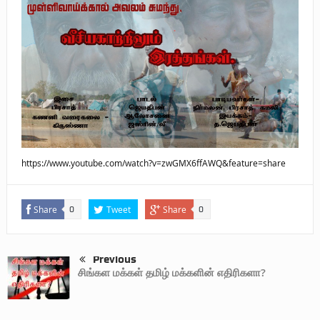
புலிகளின் குரல் பொறுப்பாளர் திரு. தமிழன்பன் (ஜவான்) அவர்களின் புகழ்
வணக்க நிகழ்வும் ‘விடுதலைச் சிற்பி’ நூல் மற்றும் ‘ஜவான் – திடம் குன்றா
தீக்குரல்’ இசைப்பேழை வெளியீடும்.
உரிமைப் போராட்டம் _
நாடாளுமன்ற உறுப்பினர் இராமநாதன் அர்ச்சுனா அவர்களுக்கு நிலவனின்
திறந்த மடல்!
https://www.youtube.com/watch?v=zwGMX6ffAWQ&feature=share
Share
Tweet
Share
0
0
Previous
சிங்கள மக்கள் தமிழ் மக்களின் எதிரிகளா?