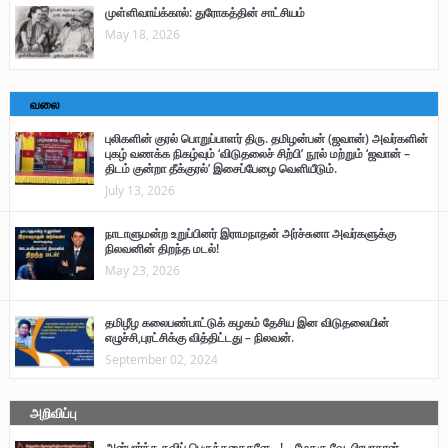
முள்ளிவாய்க்கால்: துரோகத்தின் சாட்சியம்
May 18, 2026
வலை
புலிகளின் குரல் பொறுப்பாளர் திரு. தமிழன்பன் (ஜவான்) அவர்களின்
புகழ் வணக்க நிகழ்வும் ‘விடுதலைச் சிற்பி’ நூல் மற்றும் ‘ஜவான் –
திடம் குன்றா தீக்குரல்’ இசைப்பேழை வெளியீடும்.
July 13, 2026
நாடாளுமன்ற உறுப்பினர் இராமநாதன் அர்ச்சுனா அவர்களுக்கு
நிலவனின் திறந்த மடல்!
May 23, 2026
தமிழீழ கலைபண்பாட்டுக் கழகம் தேசிய இன விடுதலையின்
எழுச்சி,புரட்சிக்கு வித்திட்டது – நிலவன்.
September 02, 2024
அறிவிப்பு
அன்பார்ந்த கவிப் பெருந்தகைகளே…! – மேதகு வே. பிரபாகரன்