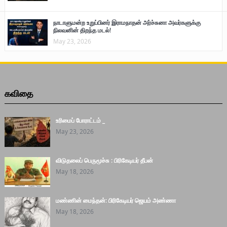
நாடாளுமன்ற உறுப்பினர் இராமநாதன் அர்ச்சுனா அவர்களுக்கு
நிலவனின் திறந்த மடல்!
May 23, 2026
கவிதை
உரிமைப் போராட்டம் _
May 23, 2026
விடுதலைப் பெருமூச்சு : பிரிகேடியர் தீபன்
May 18, 2026
மண்ணின் மைந்தன்: பிரிகேடியர் ஜெயம் அண்ணா
May 18, 2026