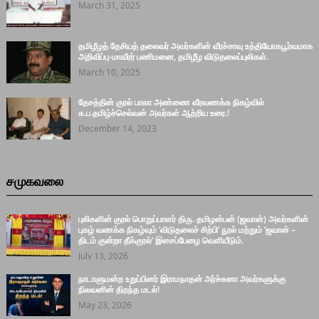
March 31, 2025
தமிழீழத் தேசியத் தலைவர் அவர்களின் வீரச்சாவு உத்தியோகபூர்வமாக
அறிவிப்பு-மாவீரர் பணிமனை, தமிழீழ விடுதலைப்புலிகள்.
March 10, 2025
தேசத்தின் குரல் பாலா அண்ணை வீரவணக்க நிகழ்வில்
சு.ப.தமிழ்ச்செல்வன் அவர்கள் ஆற்றிய உரை.!
December 14, 2023
சமுகவலை
புலிகளின் குரல் பொறுப்பாளர் திரு. தமிழன்பன் (ஜவான்) அவர்களின்
புகழ் வணக்க நிகழ்வும் ‘விடுதலைச் சிற்பி’ நூல் மற்றும் ‘ஜவான் –
திடம் குன்றா தீக்குரல்’ இசைப்பேழை வெளியீடும்.
July 13, 2026
நாடாளுமன்ற உறுப்பினர் இராமநாதன் அர்ச்சுனா அவர்களுக்கு
நிலவனின் திறந்த மடல்!
May 23, 2026