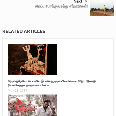
Next
சிறப்பு போக்குவரத்து ஏற்பாடுகள்!
RELATED ARTICLES
அவுஸ்திரேலியா சிட்னியில் இடம்பெற்ற முள்ளிவாய்க்கால் 8ஆம் ஆண்டு
நினைவேந்தல் நிகழ்வினை கேட்க …
May 23, 2017