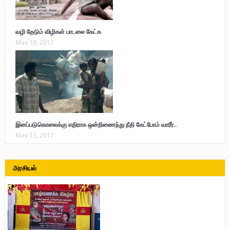
வழி தேடும் விழிகள் பாடலை கேட்க
May 18, 2017
இனப்படுகொலைக்கு எதிராக ஒன்றிணைந்து நீதி கேட்போம் வாரீர்..
May 13, 2017
அரசியல்