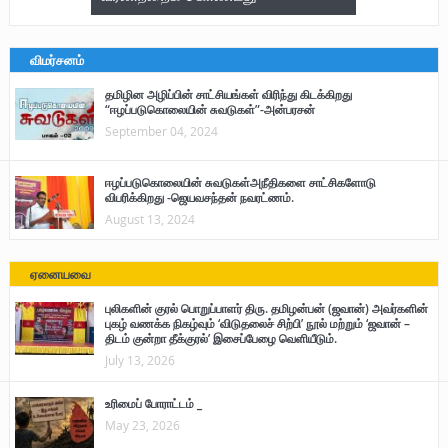
விமர்சனம்
தமிழின அழிப்பின் சாட்சியங்கள் விரிந்து கிடக்கிறது
“ஈழப்படுகொலையின் சுவடுகள்”-அன்பரசன்
September 04, 2024
ஈழப்படுகொலையின் சுவடுகள்அநீதிகளை சாட்சிகளோடு
விபரிக்கிறது -ஜெயவசந்தன் நவரட்ணம்.
August 13, 2024
ஏனையவை
புலிகளின் குரல் பொறுப்பாளர் திரு. தமிழன்பன் (ஜவான்) அவர்களின்
புகழ் வணக்க நிகழ்வும் ‘விடுதலைச் சிற்பி’ நூல் மற்றும் ‘ஜவான் –
திடம் குன்றா தீக்குரல்’ இசைப்பேழை வெளியீடும்.
July 13, 2026
உரிமைப் போராட்டம் _
May 23, 2026