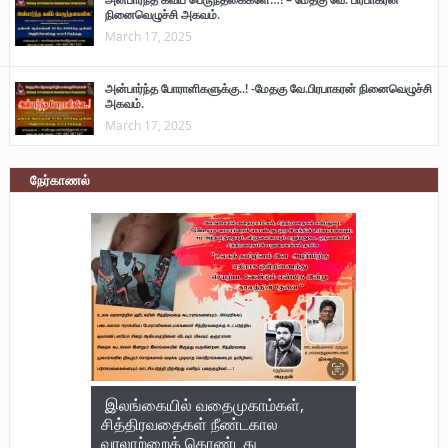
நினைவெழுச்சி அகவம்.
March 17, 2025
அன்பார்ந்த போராளிகளுக்கு..! -மேதகு வே.பிரபாகரன் நினைவெழுச்சி
அகவம்.
March 17, 2025
நேர்காணல்
இலங்கையில் வதைமுகாம்கள்,
சித்திரவதைகள் நீண்டகால
வரலாற்றைக் கொண்டது