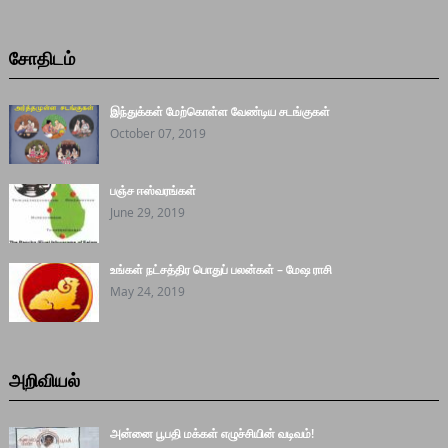
சோதிடம்
இந்துக்கள் மேற்கொள்ள வேண்டிய சடங்குகள்
October 07, 2019
பஞ்ச ஈஸ்வரங்கள்
June 29, 2019
உங்கள் நட்சத்திர பொதுப் பலன்கள் – மேஷ ராசி
May 24, 2019
அறிவியல்
அன்னை பூபதி மக்கள் எழுச்சியின் வடிவம்!