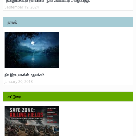
“தன்னுரிமையும் தனியரசும்” நூல் வெளியீட்டு அழைப்பிதழ்.
September 19, 2024
நாவல்
நீல இரவு பகலின் மறுபக்கம்.
January 20, 2018
கட்டுரை