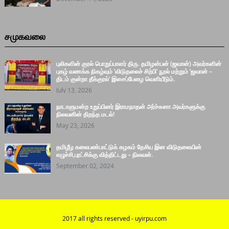
சமுகவலை
புலிகளின் குரல் பொறுப்பாளர் திரு. தமிழன்பன் (ஜவான்) அவர்களின்
புகழ் வணக்க நிகழ்வும் ‘விடுதலைச் சிற்பி’ நூல் மற்றும் ‘ஜவான் –
திடம் குன்றா தீக்குரல்’ இசைப்பேழை வெளியீடும்.
July 13, 2026
நாடாளுமன்ற உறுப்பினர் இராமநாதன் அர்ச்சுனா அவர்களுக்கு
நிலவனின் திறந்த மடல்!
May 23, 2026
தமிழீழ கலைபண்பாட்டுக் கழகம் தேசிய இன விடுதலையின்
எழுச்சி,புரட்சிக்கு வித்திட்டது – நிலவன்.
September 02, 2024
2017 all rights reserved - uyirpu.com