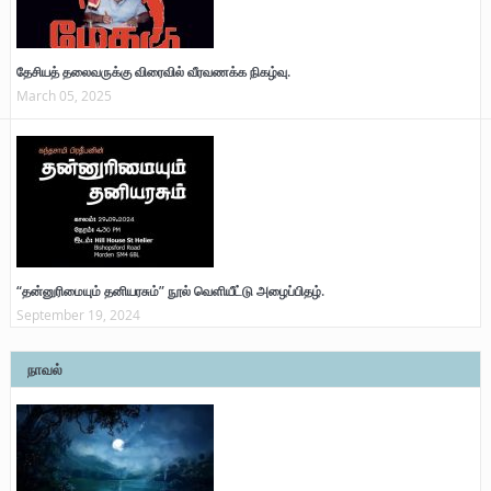
தேசியத் தலைவருக்கு விரைவில் வீரவணக்க நிகழ்வு.
March 05, 2025
“தன்னுரிமையும் தனியரசும்” நூல் வெளியீட்டு அழைப்பிதழ்.
September 19, 2024
நாவல்