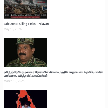
Safe Zone: Killing Fields – Nilavan
May 18, 2026
தமிழீழத் தேசியத் தலைவர் அவர்களின் வீரச்சாவு உத்தியோகபூர்வமாக அறிவிப்பு-மாவீரர்
பணிமனை, தமிழீழ விடுதலைப்புலிகள்.
March 10, 2025