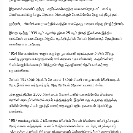
இதனைச் சமாளிப்பதற்கு – எதிர்கொள்வதற்கு பலமானதொரு கட்டமைப்பு
அவசியமாகியிருந்தது. அதனை அமைக்கும் நோக்கிலேயே நேரு வந்திருந்தார்.
ஹற்றன், டன்பார்க் மைதானத்தில் காந்திரமானதொரு உரையை நேரு நிகழ்த்தினார்.
இதையடுத்து 1939 ஆம் ஆண்டு ஜீலை 25 ஆம் திகதி இலங்கை இந்திய
காங்கிரஸ் உதயமாகியது. அதுவே சுதந்திரத்தின் பின்னர் இலங்கைத் தொழிலாளர்
காங்கிரஸாக மாறியது.
1954 இல் காங்கிரஸுக்குள் கருத்து முரண்பாடு ஏற்பட்டதால் அஸில் பிரிந்து
சென்று ஜனநாயக தொழிலாளர் காங்கிரஸை உருவாக்கினார். அதன்பின்னர்
சி.வி.வேலுப்பிள்ளையும் பிரிந்து சென்று தொழிலாளர் தேசிய சங்கத்தை
உருவாக்கினார்.
பின்னர் 1957ஆம் ஆண்டு மே மாதம் 17ஆம் திகதி தனது மகள் இந்திராவுடன்
நேரு இலங்கை வந்திருந்தார். அது அரசியல் ரீதியான பயணம் அல்ல.
புத்த ஜயந்தியின் 2500 ஆண்டைக் கொண்டாடும் வகையிலேயே இலங்கை
அரசின் அழைப்பின்பேரில் அவர் வந்திருந்தார். இதன்போது அநுராதபுரத்துக்கு
ரயிலில் சென்ற அவர், ஜயந்தி மாவத்தை எனும் புதிய நகரையும் ஆரம்பித்து
வைத்தார்.
1987 காலப்பகுதியில் அப்போதைய இந்தியப் பிரதமர் இலங்கை வந்திருந்தாலும்
அவர் மலையகத்துக்குப் பயணம் மேற்கொள்ளவில்லை. வடக்கு, கிழக்கு வாழ்
மக்களுக்கு அரசியல் ரீதியான உரிமைகளைப் பெற்றுக்கொடுக்கும் வகையிலேயே