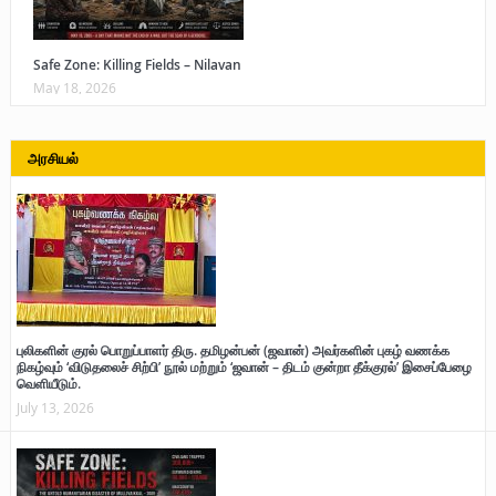
Safe Zone: Killing Fields – Nilavan
May 18, 2026
அரசியல்
புலிகளின் குரல் பொறுப்பாளர் திரு. தமிழன்பன் (ஜவான்) அவர்களின் புகழ் வணக்க
நிகழ்வும் ‘விடுதலைச் சிற்பி’ நூல் மற்றும் ‘ஜவான் – திடம் குன்றா தீக்குரல்’ இசைப்பேழை
வெளியீடும்.
July 13, 2026