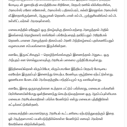
மோடியுடன் ஜனாதிபதி மைத்திரிபால சிறிசேன, பிரதமர் ரணில் விக்கிரமசிங்க,
அமைச்சர் மனோ கணேசன், அமைச்சர் ப.திகாம்பரம், கல்வி இராஜாங்க அமைச்சர்
வீ.இராதாகிருஷ்ணன், ஆறுமுகன் தொண்டமான் எம்.பி., முத்துசிவலிங்கம் எம்.பி.
உள்ளிட்டவர்கள் அமரவுள்ளனர்.
மலையகத்தில் ஏதேனும் ஒரு நிகழ்வுக்கு திகாம்பரத்தை அழைத்தால் அதில்
இலங்கைத் தொழிலாளர் காங்கிரஸ் பங்கேற்பதைத் தவிர்ப்பதும் அதேபோல்
தொண்டமானை அழைத்தால் திகாம்பரம் அணி அந்நிகழ்வைப் புறக்கணிப்பதும்
வழமையான சம்பவங்களாக இருக்கின்றன.
எனவே, இருகட்சிகளும் – தொழிற்சங்கங்களும் இணைந்தால் அதுகூட ஒரு
அற்புதம் என சொல்லுமளவுக்கு அரசியல் பகைமை முற்றிப்போயுள்ளது.
இந்நிலையில்தான் விரும்பியோ, விரும்பாமலோ இந்தியப் பிரதமர் மோடியை
வரவேற்க இருதரப்பும் இணைந்து செயற்படவேண்டிய சூழ்நிலை ஏற்பட்டுள்ளது.
ஓரணியாக மேடையில் அமர்வதற்குரிய சந்தர்ப்பமும் உரு வாகியுள்ளது.
எனவே, இதை ஒருநாளுக்கான கூத்தாக மட்டும் பார்க்காது, மலையக மக்களின்
பிரச்சினையின்போது ஒன்றிணைந்து செயற்படுவதற்கான ஒரு ஆரம்பப்புள்ளியாக
மலையக அரசியல்வாதிகள் பார்க்க வேண்டும் என்று மலையக புத்திஜீவிகள்
சுட்டிக்காட்டுகின்றனர்.
மலையகத்தில் பலமானதொரு அரசியல் கூட்டணியை ஏற்படுத்துவதற்கும் இதை
ஓர் அடித்தளமாகப் பயன்படுத்திக்கொள்ள வேண்டும் எனவும் அவர்கள்
கோரிக்கை விடுக்கின்றனர்.