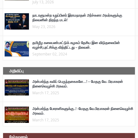
July 13, 2026
நாடாளுமன்ற உறுப்பினர் இராமநாதன் அர்ச்சுனா அவர்களுக்கு
நிலவனின் திறந்த மடல்!
May 23, 2026
தமிழீழ கலைபண்பாட்டுக் கழகம் தேசிய இன விடுதலையின்
எழுச்சி,புரட்சிக்கு வித்திட்டது – நிலவன்.
September 02, 2024
அறிவிப்பு
அன்பார்ந்த கவிப் பெருந்தகைகளே…! – மேதகு வே. பிரபாகரன்
நினைவெழுச்சி அகவம்.
March 17, 2025
அன்பார்ந்த போராளிகளுக்கு..! -மேதகு வே.பிரபாகரன் நினைவெழுச்சி
அகவம்.
March 17, 2025
நேர்காணல்