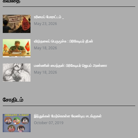
கவிதை
உரிமைப் போராட்டம் _
May 23, 2026
விடுதலைப் பெருமூச்சு : பிரிகேடியர் தீபன்
May 18, 2026
மண்ணின் மைந்தன்: பிரிகேடியர் ஜெயம் அண்ணா
May 18, 2026
சோதிடம்
இந்துக்கள் மேற்கொள்ள வேண்டிய சடங்குகள்
October 07, 2019