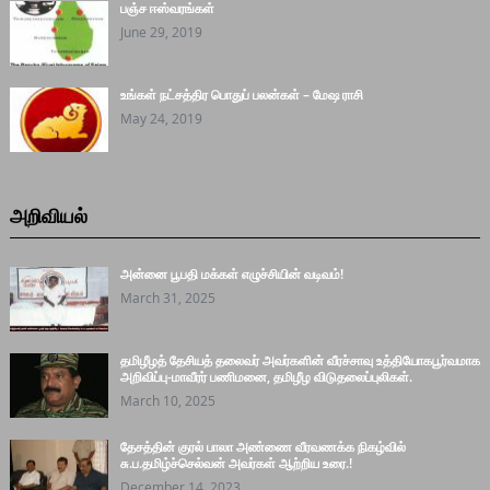
பஞ்ச ஈஸ்வரங்கள்
June 29, 2019
உங்கள் நட்சத்திர பொதுப் பலன்கள் – மேஷ ராசி
May 24, 2019
அறிவியல்
அன்னை பூபதி மக்கள் எழுச்சியின் வடிவம்!
March 31, 2025
தமிழீழத் தேசியத் தலைவர் அவர்களின் வீரச்சாவு உத்தியோகபூர்வமாக
அறிவிப்பு-மாவீரர் பணிமனை, தமிழீழ விடுதலைப்புலிகள்.
March 10, 2025
தேசத்தின் குரல் பாலா அண்ணை வீரவணக்க நிகழ்வில்
சு.ப.தமிழ்ச்செல்வன் அவர்கள் ஆற்றிய உரை.!
December 14, 2023