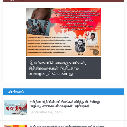
இலங்கையில் வதைமுகாம்கள்,
சித்திரவதைகள் நீண்டகால
வரலாற்றைக் கொண்டது
விமர்சனம்
தமிழின அழிப்பின் சாட்சியங்கள் விரிந்து கிடக்கிறது
“ஈழப்படுகொலையின் சுவடுகள்”-அன்பரசன்
September 04, 2024
ஈழப்படுகொலையின் சுவடுகள்அநீதிகளை சாட்சிகளோடு