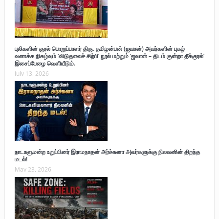
புலிகளின் குரல் பொறுப்பாளர் திரு. தமிழன்பன் (ஜவான்) அவர்களின் புகழ்
வணக்க நிகழ்வும் ‘விடுதலைச் சிற்பி’ நூல் மற்றும் ‘ஜவான் – திடம் குன்றா தீக்குரல்’
இசைப்பேழை வெளியீடும்.
July 13, 2026
நாடாளுமன்ற உறுப்பினர் இராமநாதன் அர்ச்சுனா அவர்களுக்கு நிலவனின் திறந்த
மடல்!
May 23, 2026