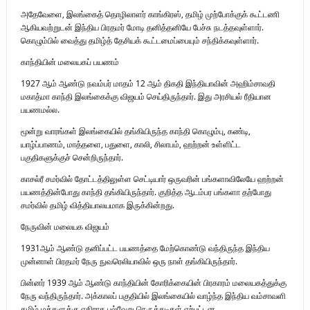
அதேவேளை, இலங்கைத் தொழிலாளர் காங்கிரஸ், தமிழ் முற்போக்குக் கூட்டணி
ஆகியவற்றுடன் இந்திய பிரதமர் மோடி தனித்தனியே பேச்சு நடத்தவுள்ளார்.
கொழும்பில் வைத்து தமிழ்த் தேசியக் கூட்டமைப்பையும் சந்திக்கவுள்ளார்.
காந்தியின் மலையகப் பயணம்
1927 ஆம் ஆண்டு நவம்பர் மாதம் 12 ஆம் திகதி இந்தியாவின் அஹிம்சாவதி
மகாத்மா காந்தி இலங்கைக்கு விஜயம் செய்திருந்தார். இது அரசியல் ரீதியான
பயணமல்ல.
மூன்று வாரங்கள் இலங்கையில் தங்கியிருந்த காந்தி கொழும்பு, கண்டி,
யாழ்ப்பாணம், மாத்தளை, பதுளை, காலி, சிலாபம், ஹற்றன் உள்ளிட்ட
பகுதிகளுக்குச் சென்றிருந்தார்.
காசல்ரீ சமர்வில் தோட்டத்திலுள்ள செட்டியார் ஒருவரின் பங்களாவிலேயே ஹற்றன்
பயணத்தின்போது காந்தி தங்கியிருந்தார். குறித்த ஆடம்பர பங்களா தற்போது
சமர்வில் தமிழ் வித்தியாலயமாக இருக்கின்றது.
நேருவின் மலையக விஜயம்
1931ஆம் ஆண்டு தனிப்பட்ட பயணத்தை மேற்கொண்டு வந்திருந்த இந்திய
முன்னாள் பிரதமர் நேரு நுவரெலியாவில் ஒரு நாள் தங்கியிருந்தார்.
பின்னர் 1939 ஆம் ஆண்டு காந்தியின் கோரிக்கையின் பிரகாரம் மலையகத்துக்கு
நேரு வந்திருந்தார். அக்காலப் பகுதியில் இலங்கையில் வாழ்ந்த இந்திய வம்சாவளி
தமிழ் மக்களுக்கு எதிராக பல்வேறு நெருக்கடிகள் ஏற்பட்டன.