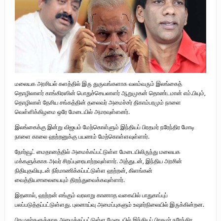
புலிகளின் குரல் பொறுப்பாளர் திரு. தமிழன்பன் (ஜவான்) அவர்களின் புகழ்
வணக்க நிகழ்வும் ‘விடுதலைச் சிற்பி’ நூல் மற்றும் ‘ஜவான் – திடம் குன்றா
தீக்குரல்’ இசைப்பேழை வெளியீடும்.
உரிமைப் போராட்டம் _
மலையக அரசியல் களத்தில் இரு துருவங்களாக வலம்வரும் இலங்கைத்
நாடாளுமன்ற உறுப்பினர் இராமநாதன் அர்ச்சுனா அவர்களுக்கு நிலவனின்
தொழிலாளர் காங்கிரஸின் பொதுச்செயலாளர் ஆறுமுகன் தொண்டமான் எம்.பியும்,
தொழிலாள் தேசிய சங்கத்தின் தலைவர் அமைச்சர் திகாம்பரமும் நாளை
திறந்த மடல்!
வெள்ளிக்கிழமை ஒரே மேடையில் அமரவுள்ளனர்.
இலங்கைக்கு இன்று விஜயம் மேற்கொள்ளும் இந்தியப் பிரதமர் நரேந்திர மோடி
நாளை காலை ஹற்றனுக்கு பயணம் மேற்கொள்ளவுள்ளார்.
நோர்வூட் மைதானத்தில் அமைக்கப்பட்டுள்ள மேடையிலிருந்து மலையக
மக்களுக்காக அவர் சிறப்புரையாற்றவுள்ளார். அத்துடன், இந்திய அரசின்
நிதியுதவியுடன் நிர்மாணிக்கப்பட்டுள்ள ஹற்றன், கிளங்கன்
வைத்தியசாலையையும் திறந்துவைக்கவுள்ளார்.
இதனால், ஹற்றன் எங்கும் வரலாறு காணாத வகையில் பாதுகாப்புப்
பலப்படுத்தப்பட்டுள்ளது. புலனாய்வு அமைப்புகளும் உஷார்நிலையில் இருக்கின்றன.
பிரமுகர்களுக்காக அமைக்கப்பட்டுள்ள மேடையில் இந்தியப் பிரதமர் நரேந்திர