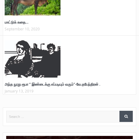
மாட்டுக் கதை…
September 10, 2020
அந்த நூறு ரூபா “ இண்டைக்கு எப்படியும் வரும்”-வே.தபேந்திரன் .
January 13, 2019