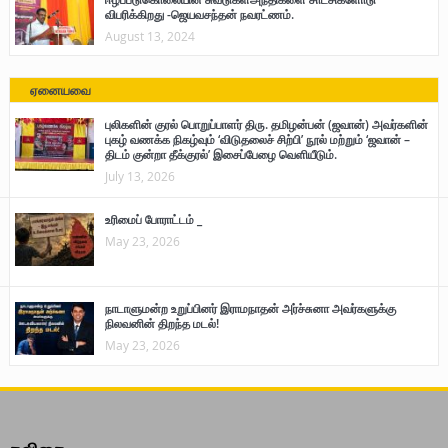
விபரிக்கிறது -ஜெயவசந்தன் நவரட்ணம்.
August 13, 2024
ஏனையவை
புலிகளின் குரல் பொறுப்பாளர் திரு. தமிழன்பன் (ஜவான்) அவர்களின்
புகழ் வணக்க நிகழ்வும் ‘விடுதலைச் சிற்பி’ நூல் மற்றும் ‘ஜவான் –
திடம் குன்றா தீக்குரல்’ இசைப்பேழை வெளியீடும்.
July 13, 2026
உரிமைப் போராட்டம் _
May 23, 2026
நாடாளுமன்ற உறுப்பினர் இராமநாதன் அர்ச்சுனா அவர்களுக்கு
நிலவனின் திறந்த மடல்!
May 23, 2026