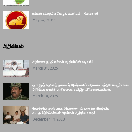
உங்கள் நட்சத்திர பொதுப் பலன்கள் – மேஷ ராசி
May 24, 2019
அறிவியல்
அன்னை பூபதி மக்கள் எழுச்சியின் வடிவம்!
March 31, 2025
தமிழீழத் தேசியத் தலைவர் அவர்களின் வீரச்சாவு உத்தியோகபூர்வமாக
அறிவிப்பு-மாவீரர் பணிமனை, தமிழீழ விடுதலைப்புலிகள்.
March 10, 2025
தேசத்தின் குரல் பாலா அண்ணை வீரவணக்க நிகழ்வில்
சு.ப.தமிழ்ச்செல்வன் அவர்கள் ஆற்றிய உரை.!
December 14, 2023