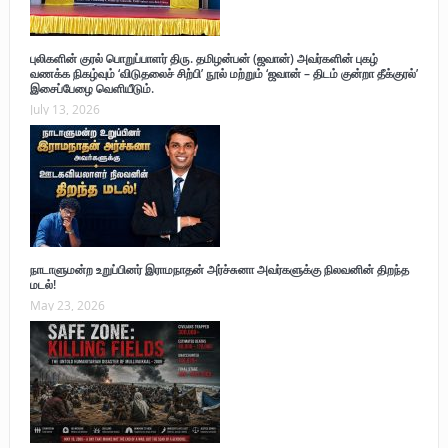
புலிகளின் குரல் பொறுப்பாளர் திரு. தமிழன்பன் (ஜவான்) அவர்களின் புகழ்
வணக்க நிகழ்வும் ‘விடுதலைச் சிற்பி’ நூல் மற்றும் ‘ஜவான் – திடம் குன்றா தீக்குரல்’
இசைப்பேழை வெளியீடும்.
July 13, 2026
நாடாளுமன்ற உறுப்பினர் இராமநாதன் அர்ச்சுனா அவர்களுக்கு நிலவனின் திறந்த
மடல்!
May 23, 2026