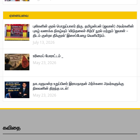
ஏனையவை
புலிகளின் குரல் பொறுப்பாளர் திரு. தமிழன்பன் (ஜவான்) அவர்களின்
புகழ் வணக்க நிகழ்வும் ‘விடுதலைச் சிற்பி’ நூல் மற்றும் ‘ஜவான் –
திடம் குன்றா தீக்குரல்’ இசைப்பேழை வெளியீடும்.
July 13, 2026
உரிமைப் போராட்டம் _
May 23, 2026
நாடாளுமன்ற உறுப்பினர் இராமநாதன் அர்ச்சுனா அவர்களுக்கு
நிலவனின் திறந்த மடல்!
May 23, 2026
கவிதை