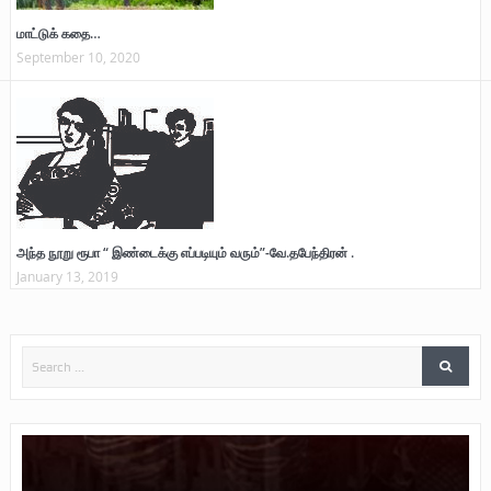
மாட்டுக் கதை…
September 10, 2020
அந்த நூறு ரூபா “ இண்டைக்கு எப்படியும் வரும்”-வே.தபேந்திரன் .
January 13, 2019