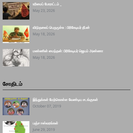
உரிமைப் போராட்டம் _
May 23, 2026
விடுதலைப் பெருமூச்சு : பிரிகேடியர் தீபன்
May 18, 2026
மண்ணின் மைந்தன்: பிரிகேடியர் ஜெயம் அண்ணா
May 18, 2026
சோதிடம்
இந்துக்கள் மேற்கொள்ள வேண்டிய சடங்குகள்
October 07, 2019
பஞ்ச ஈஸ்வரங்கள்
June 29, 2019