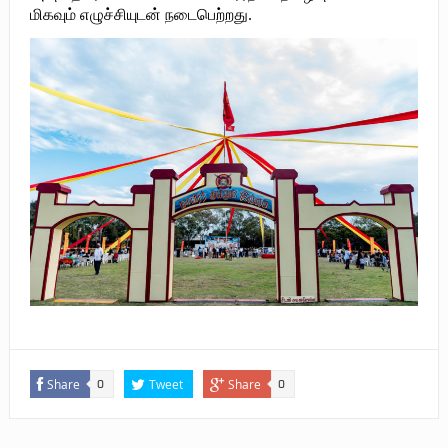
மிகவும்
எழுச்சியுடன்
நடைபெற்றது
.
புலிகளின் குரல் பொறுப்பாளர் திரு. தமிழன்பன் (ஜவான்) அவர்களின் புகழ்
வணக்க நிகழ்வும் ‘விடுதலைச் சிற்பி’ நூல் மற்றும் ‘ஜவான் – திடம் குன்றா
தீக்குரல்’ இசைப்பேழை வெளியீடும்.
உரிமைப் போராட்டம் _
நாடாளுமன்ற உறுப்பினர் இராமநாதன் அர்ச்சுனா அவர்களுக்கு நிலவனின்
திறந்த மடல்!
Share
Tweet
Share
0
0