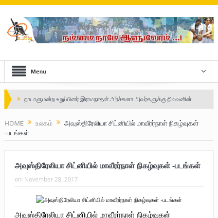
Menu
Safe Zone: Killing Fields – Nilavan
பாதுகாப்பு வலயம் : படுகொலைக்களம் – நிலவன்
HOME
உலகம்
அவுஸ்திரேலியா சிட்னியில் மாவீரர்நாள் நிகழ்வுகள்
-படங்கள்
விடுதலைப் பெருமூச்சு : பிரிகேடியர் தீபன்
மண்ணின் மைந்தன்: பிரிகேடியர் ஜெயம் அண்ணா
அவுஸ்திரேலியா சிட்னியில் மாவீரர்நாள் நிகழ்வுகள் -படங்கள்
வரலாற்று ஆவணங்களின் வெளியீட்டு
on:
November 28, 2017
முள்ளிவாய்க்கால்: செங்குருதி படிந்த வரலாற்றுச் சுவடு
முள்ளிவாய்க்கால்: துரோகத்தின் சாட்சியம்
அவுஸ்திரேலியா
சிட்னியில்
மாவீரர்நாள்
நிகழ்வுகள்