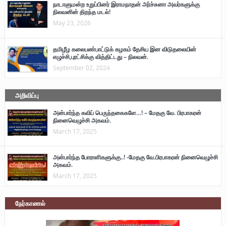
நாடாளுமன்ற உறுப்பினர் இராமநாதன் அர்ச்சுனா அவர்களுக்கு
நிலவனின் திறந்த மடல்!
May 23, 2026
தமிழீழ கலைபண்பாட்டுக் கழகம் தேசிய இன விடுதலையின்
எழுச்சி,புரட்சிக்கு வித்திட்டது – நிலவன்.
September 02, 2024
அறிவிப்பு
அன்பார்ந்த கவிப் பெருந்தகைகளே…! – மேதகு வே. பிரபாகரன்
நினைவெழுச்சி அகவம்.
March 17, 2025
அன்பார்ந்த போராளிகளுக்கு..! -மேதகு வே.பிரபாகரன் நினைவெழுச்சி
அகவம்.
March 17, 2025
நேர்காணல்