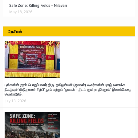
Safe Zone: Killing Fields – Nilavan
May 18, 2026
அரசியல்
புலிகளின் குரல் பொறுப்பாளர் திரு. தமிழன்பன் (ஜவான்) அவர்களின் புகழ் வணக்க
நிகழ்வும் ‘விடுதலைச் சிற்பி’ நூல் மற்றும் ‘ஜவான் – திடம் குன்றா தீக்குரல்’ இசைப்பேழை
வெளியீடும்.
July 13, 2026