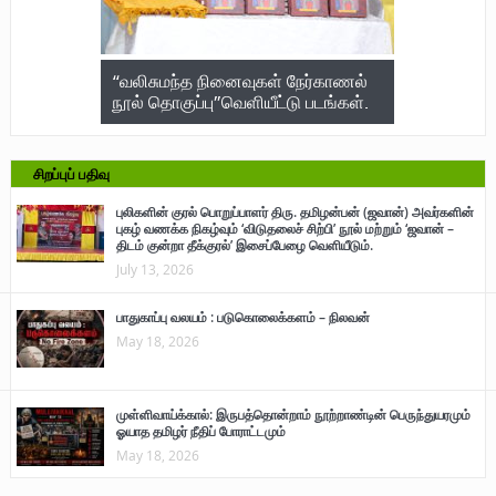
நேர்காணல்
யாழ்ப்பாணத்தில் பனை கண்காட்சி 22
மருத்துவர் 
ு படங்கள்.
– 28
பலி; 722 பே
அடைந்த நா
சிறப்புப் பதிவு
புலிகளின் குரல் பொறுப்பாளர் திரு. தமிழன்பன் (ஜவான்) அவர்களின்
புகழ் வணக்க நிகழ்வும் ‘விடுதலைச் சிற்பி’ நூல் மற்றும் ‘ஜவான் –
திடம் குன்றா தீக்குரல்’ இசைப்பேழை வெளியீடும்.
July 13, 2026
பாதுகாப்பு வலயம் : படுகொலைக்களம் – நிலவன்
May 18, 2026
முள்ளிவாய்க்கால்: இருபத்தொன்றாம் நூற்றாண்டின் பெருந்துயரமும்
ஓயாத தமிழர் நீதிப் போராட்டமும்
May 18, 2026