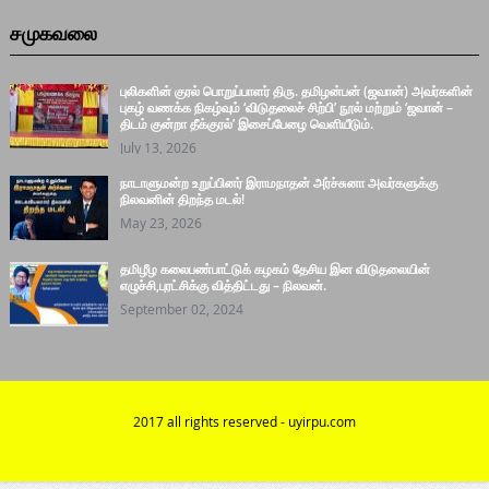
சமுகவலை
புலிகளின் குரல் பொறுப்பாளர் திரு. தமிழன்பன் (ஜவான்) அவர்களின்
புகழ் வணக்க நிகழ்வும் ‘விடுதலைச் சிற்பி’ நூல் மற்றும் ‘ஜவான் –
திடம் குன்றா தீக்குரல்’ இசைப்பேழை வெளியீடும்.
July 13, 2026
நாடாளுமன்ற உறுப்பினர் இராமநாதன் அர்ச்சுனா அவர்களுக்கு
நிலவனின் திறந்த மடல்!
May 23, 2026
தமிழீழ கலைபண்பாட்டுக் கழகம் தேசிய இன விடுதலையின்
எழுச்சி,புரட்சிக்கு வித்திட்டது – நிலவன்.
September 02, 2024
2017 all rights reserved - uyirpu.com