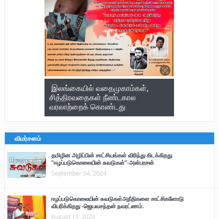
இலங்கையில் வதைமுகாம்கள்,
சித்திரவதைகள் நீண்டகால
வரலாற்றைக் கொண்டது
விமர்சனம்
தமிழின அழிப்பின் சாட்சியங்கள் விரிந்து கிடக்கிறது
“ஈழப்படுகொலையின் சுவடுகள்”-அன்பரசன்
September 04, 2024
ஈழப்படுகொலையின் சுவடுகள்அநீதிகளை சாட்சிகளோடு
விபரிக்கிறது -ஜெயவசந்தன் நவரட்ணம்.
August 13, 2024