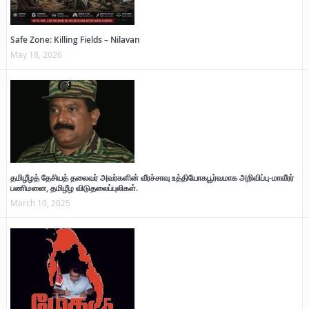
Safe Zone: Killing Fields – Nilavan
May 18, 2026
தமிழீழத் தேசியத் தலைவர் அவர்களின் வீரச்சாவு உத்தியோகபூர்வமாக அறிவிப்பு-மாவீரர்
பணிமனை, தமிழீழ விடுதலைப்புலிகள்.
March 10, 2025