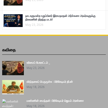
நாடாளுமன்ற உறுப்பினர் இராமநாதன் அர்ச்சுனா அவர்களுக்கு
நிலவனின் திறந்த மடல்!
May 23, 2026
கவிதை
உரிமைப் போராட்டம் _
May 23, 2026
விடுதலைப் பெருமூச்சு : பிரிகேடியர் தீபன்
May 18, 2026
மண்ணின் மைந்தன்: பிரிகேடியர் ஜெயம் அண்ணா
May 18, 2026