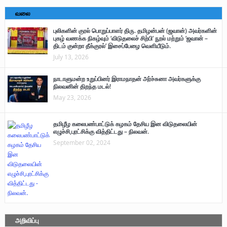
வலை
புலிகளின் குரல் பொறுப்பாளர் திரு. தமிழன்பன் (ஜவான்) அவர்களின்
புகழ் வணக்க நிகழ்வும் ‘விடுதலைச் சிற்பி’ நூல் மற்றும் ‘ஜவான் –
திடம் குன்றா தீக்குரல்’ இசைப்பேழை வெளியீடும்.
July 13, 2026
நாடாளுமன்ற உறுப்பினர் இராமநாதன் அர்ச்சுனா அவர்களுக்கு
நிலவனின் திறந்த மடல்!
May 23, 2026
தமிழீழ கலைபண்பாட்டுக் கழகம் தேசிய இன விடுதலையின்
எழுச்சி,புரட்சிக்கு வித்திட்டது – நிலவன்.
September 02, 2024
அறிவிப்பு