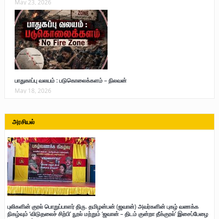
May 23, 2026
பாதுகாப்பு வலயம் : படுகொலைக்களம் – நிலவன்
May 18, 2026
அரசியல்
புலிகளின் குரல் பொறுப்பாளர் திரு. தமிழன்பன் (ஜவான்) அவர்களின் புகழ் வணக்க
நிகழ்வும் ‘விடுதலைச் சிற்பி’ நூல் மற்றும் ‘ஜவான் – திடம் குன்றா தீக்குரல்’ இசைப்பேழை