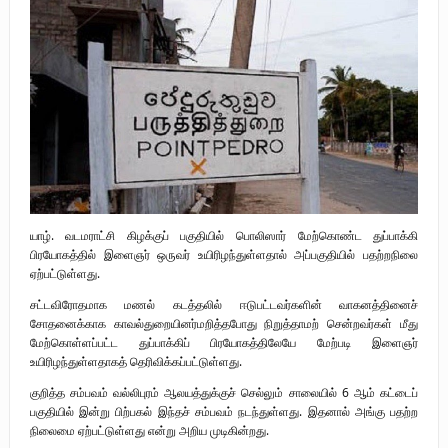
புலிகளின் குரல் பொறுப்பாளர் திரு. தமிழன்பன் (ஜவான்) அவர்களின் புகழ்
வணக்க நிகழ்வும் ‘விடுதலைச் சிற்பி’ நூல் மற்றும் ‘ஜவான் – திடம் குன்றா
தீக்குரல்’ இசைப்பேழை வெளியீடும்.
உரிமைப் போராட்டம் _
நாடாளுமன்ற உறுப்பினர் இராமநாதன் அர்ச்சுனா அவர்களுக்கு நிலவனின்
திறந்த மடல்!
யாழ். வடமராட்சி கிழக்குப் பகுதியில் பொலிஸார் மேற்கொண்ட துப்பாக்கி
பிரயோகத்தில் இளைஞர் ஒருவர் உயிரிழந்துள்ளதால் அப்பகுதியில் பதற்றநிலை
ஏற்பட்டுள்ளது.
சட்டவிரோதமாக மணல் கடத்தலில் ஈடுபட்டவர்களின் வாகனத்தினைச்
சோதனைக்காக காவல்துறையினர்மறித்தபோது நிறுத்தாமற் சென்றவர்கள் மீது
மேற்கொள்ளப்பட்ட துப்பாக்கிப் பிரயோகத்திலேயே மேற்படி இளைஞர்
உயிரிழந்துள்ளதாகத் தெரிவிக்கப்பட்டுள்ளது.
குறித்த சம்பவம் வல்லிபுரம் ஆலயத்துக்குச் செல்லும் சாலையில் 6 ஆம் கட்டைப்
பகுதியில் இன்று பிற்பகல் இந்தச் சம்பவம் நடந்துள்ளது. இதனால் அங்கு பதற்ற
நிலைமை ஏற்பட்டுள்ளது என்று அறிய முடிகின்றது.