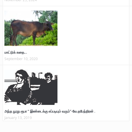
மாட்டுக் கதை…
September 10, 2020
அந்த நூறு ரூபா “ இண்டைக்கு எப்படியும் வரும்”-வே.தபேந்திரன் .
January 13, 2019