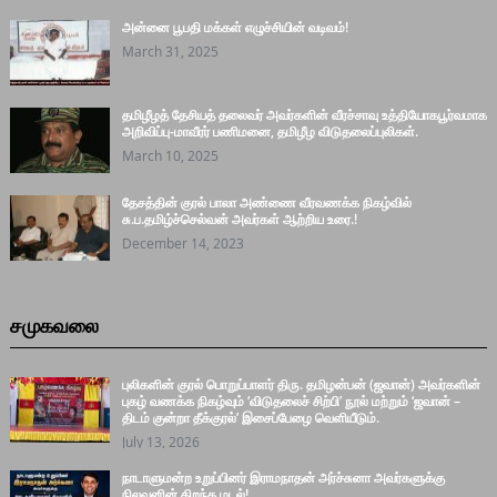
அன்னை பூபதி மக்கள் எழுச்சியின் வடிவம்!
March 31, 2025
தமிழீழத் தேசியத் தலைவர் அவர்களின் வீரச்சாவு உத்தியோகபூர்வமாக
அறிவிப்பு-மாவீரர் பணிமனை, தமிழீழ விடுதலைப்புலிகள்.
March 10, 2025
தேசத்தின் குரல் பாலா அண்ணை வீரவணக்க நிகழ்வில்
சு.ப.தமிழ்ச்செல்வன் அவர்கள் ஆற்றிய உரை.!
December 14, 2023
சமுகவலை
புலிகளின் குரல் பொறுப்பாளர் திரு. தமிழன்பன் (ஜவான்) அவர்களின்
புகழ் வணக்க நிகழ்வும் ‘விடுதலைச் சிற்பி’ நூல் மற்றும் ‘ஜவான் –
திடம் குன்றா தீக்குரல்’ இசைப்பேழை வெளியீடும்.
July 13, 2026
நாடாளுமன்ற உறுப்பினர் இராமநாதன் அர்ச்சுனா அவர்களுக்கு
நிலவனின் திறந்த மடல்!