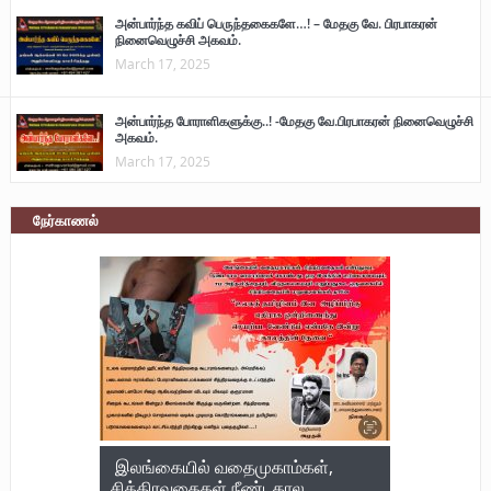
அன்பார்ந்த கவிப் பெருந்தகைகளே…! – மேதகு வே. பிரபாகரன்
நினைவெழுச்சி அகவம்.
March 17, 2025
அன்பார்ந்த போராளிகளுக்கு..! -மேதகு வே.பிரபாகரன் நினைவெழுச்சி
அகவம்.
March 17, 2025
நேர்காணல்
இலங்கையில் வதைமுகாம்கள்,
சித்திரவதைகள் நீண்டகால