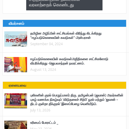
வரலாற்றைக் கொண்டது
விமர்சனம்
தமிழின அழிப்பின் சாட்சியங்கள் விரிந்து கிடக்கிறது
“ஈழப்படுகொலையின் சுவடுகள்”-அன்பரசன்
September 04, 2024
ஈழப்படுகொலையின் சுவடுகள்அநீதிகளை சாட்சிகளோடு
விபரிக்கிறது -ஜெயவசந்தன் நவரட்ணம்.
August 13, 2024
ஏனையவை
புலிகளின் குரல் பொறுப்பாளர் திரு. தமிழன்பன் (ஜவான்) அவர்களின்
புகழ் வணக்க நிகழ்வும் ‘விடுதலைச் சிற்பி’ நூல் மற்றும் ‘ஜவான் –
திடம் குன்றா தீக்குரல்’ இசைப்பேழை வெளியீடும்.
July 13, 2026
உரிமைப் போராட்டம் _
May 23, 2026