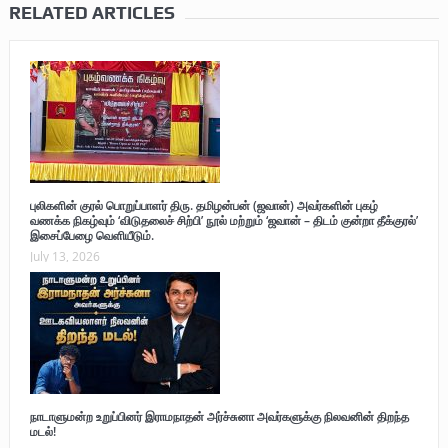
RELATED ARTICLES
புலிகளின் குரல் பொறுப்பாளர் திரு. தமிழன்பன் (ஜவான்) அவர்களின் புகழ்
வணக்க நிகழ்வும் ‘விடுதலைச் சிற்பி’ நூல் மற்றும் ‘ஜவான் – திடம் குன்றா தீக்குரல்’
இசைப்பேழை வெளியீடும்.
July 13, 2026
நாடாளுமன்ற உறுப்பினர் இராமநாதன் அர்ச்சுனா அவர்களுக்கு நிலவனின் திறந்த
மடல்!