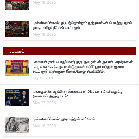
May 18, 2026
முள்ளிவாய்க்கால்: இருபத்தொன்றாம் நூற்றாண்டின் பெருந்துயரமும்
ஓயாத தமிழர் நீதிப் போராட்டமும்
May 18, 2026
சமகாலம்
புலிகளின் குரல் பொறுப்பாளர் திரு. தமிழன்பன் (ஜவான்) அவர்களின்
புகழ் வணக்க நிகழ்வும் ‘விடுதலைச் சிற்பி’ நூல் மற்றும் ‘ஜவான் –
திடம் குன்றா தீக்குரல்’ இசைப்பேழை வெளியீடும்.
July 13, 2026
நாடாளுமன்ற உறுப்பினர் இராமநாதன் அர்ச்சுனா அவர்களுக்கு
நிலவனின் திறந்த மடல்!
May 23, 2026
முள்ளிவாய்க்கால்: துரோகத்தின் சாட்சியம்
May 18, 2026