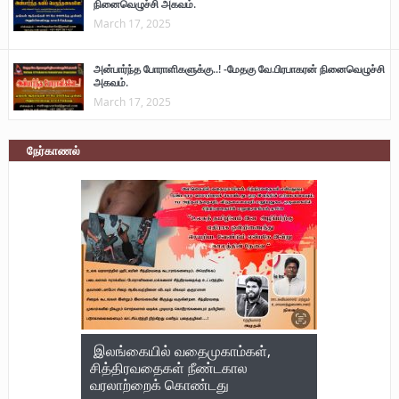
நினைவெழுச்சி அகவம்.
March 17, 2025
அன்பார்ந்த போராளிகளுக்கு..! -மேதகு வே.பிரபாகரன் நினைவெழுச்சி
அகவம்.
March 17, 2025
நேர்காணல்
இலங்கையில் வதைமுகாம்கள்,
சித்திரவதைகள் நீண்டகால
வரலாற்றைக் கொண்டது