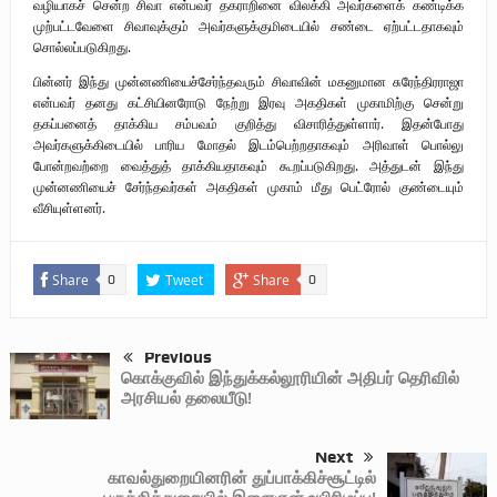
வழியாகச் சென்ற சிவா என்பவர் தகராறினை விலக்கி அவர்களைக் கண்டிக்க
முற்பட்டவேளை சிவாவுக்கும் அவர்களுக்குமிடையில் சண்டை ஏற்பட்டதாகவும்
சொல்லப்படுகிறது.
பின்னர் இந்து முன்னணியைச்சேர்ந்தவரும் சிவாவின் மகனுமான சுரேந்திரராஜா
என்பவர் தனது கட்சியினரோடு நேற்று இரவு அகதிகள் முகாமிற்கு சென்று
தகப்பனைத் தாக்கிய சம்பவம் குறித்து விசாரித்துள்ளார். இதன்போது
அவர்களுக்கிடையில் பாரிய மோதல் இடம்பெற்றதாகவும் அரிவாள் பொல்லு
போன்றவற்றை வைத்துத் தாக்கியதாகவும் கூறப்படுகிறது. அத்துடன் இந்து
முன்னணியைச் சேர்ந்தவர்கள் அகதிகள் முகாம் மீது பெட்ரோல் குண்டையும்
வீசியுள்ளனர்.
Share
Tweet
Share
0
0
Previous
கொக்குவில் இந்துக்கல்லூரியின் அதிபர் தெரிவில்
அரசியல் தலையீடு!
Next
காவல்துறையினரின் துப்பாக்கிச்சூட்டில்