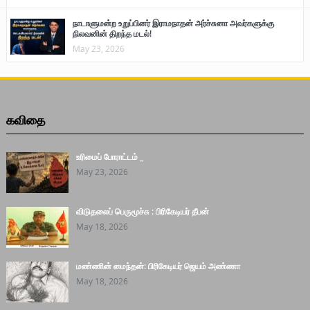
நாடாளுமன்ற உறுப்பினர் இராமநாதன் அர்ச்சுனா அவர்களுக்கு
நிலவனின் திறந்த மடல்!
May 23, 2026
கவிதை
உரிமைப் போராட்டம் _
May 23, 2026
விடுதலைப் பெருமூச்சு : பிரிகேடியர் தீபன்
May 18, 2026
மண்ணின் மைந்தன்: பிரிகேடியர் ஜெயம் அண்ணா
May 18, 2026