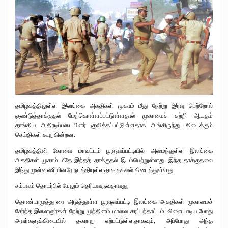
புலிகளின் குரல் பொறுப்பாளர் திரு. தமிழன்பன் (ஜவான்) அவர்களின் புகழ்
வணக்க நிகழ்வும் ‘விடுதலைச் சிற்பி’ நூல் மற்றும் ‘ஜவான் – திடம் குன்றா
தீக்குரல்’ இசைப்பேழை வெளியீடும்.
உரிமைப் போராட்டம் _
நாடாளுமன்ற உறுப்பினர் இராமநாதன் அர்ச்சுனா அவர்களுக்கு நிலவனின்
தமிழகத்திலுள்ள இலங்கை அகதிகள் முகாம் மீது நேற்று இரவு பெற்றோல்
திறந்த மடல்!
குண்டுத்தாக்குதல் மேற்கொள்ளப்பட்டுள்ளதால் முகாமைச் சுற்றி ஆயுதம்
தாங்கிய அதிரடிப்படையினர் குவிக்கப்பட்டுள்ளதாக அங்கிருந்து கிடைக்கும்
செய்திகள் கூறுகின்றன.
தமிழகத்தின் கோவை மாவட்டம் பூளுவப்பட்டியில் அமைந்துள்ள இலங்கை
அகதிகள் முகாம் மீதே இந்தத் தாக்குதல் இடம்பெற்றுள்ளது. இந்த தாக்குதலை
இந்து முன்னணியினரே நடத்தியுள்ளதாக தகவல் கிடைத்துள்ளது.
சம்பவம் தொடர்பில் மேலும் தெரியவருவதாவது,
தொண்டாமுத்தூரை அடுத்துள்ள பூளுவப்பட்டி இலங்கை அகதிகள் முகாமைச்
சேர்ந்த இளைஞர்கள் நேற்று முந்தினம் மாலை கரப்பந்தாட்டம் விளையாடிய போது
அவர்களுக்கிடையில் தகராறு ஏற்பட்டுள்ளதாகவும், அப்போது அந்த