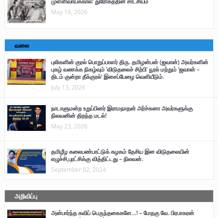
முள்ளிவாய்க்கால்: துரோகத்தின் சாட்சியம்
May 18, 2026
வலை
புலிகளின் குரல் பொறுப்பாளர் திரு. தமிழன்பன் (ஜவான்) அவர்களின்
புகழ் வணக்க நிகழ்வும் ‘விடுதலைச் சிற்பி’ நூல் மற்றும் ‘ஜவான் –
திடம் குன்றா தீக்குரல்’ இசைப்பேழை வெளியீடும்.
July 13, 2026
நாடாளுமன்ற உறுப்பினர் இராமநாதன் அர்ச்சுனா அவர்களுக்கு
நிலவனின் திறந்த மடல்!
May 23, 2026
தமிழீழ கலைபண்பாட்டுக் கழகம் தேசிய இன விடுதலையின்
எழுச்சி,புரட்சிக்கு வித்திட்டது – நிலவன்.
September 02, 2024
அறிவிப்பு
அன்பார்ந்த கவிப் பெருந்தகைகளே…! – மேதகு வே. பிரபாகரன்