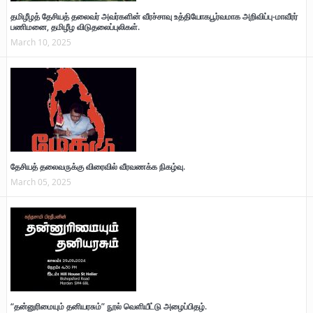
தமிழீழத் தேசியத் தலைவர் அவர்களின் வீரச்சாவு உத்தியோகபூர்வமாக அறிவிப்பு-மாவீரர்
பணிமனை, தமிழீழ விடுதலைப்புலிகள்.
March 10, 2025
தேசியத் தலைவருக்கு விரைவில் வீரவணக்க நிகழ்வு.
March 05, 2025
“தன்னுரிமையும் தனியரசும்” நூல் வெளியீட்டு அழைப்பிதழ்.