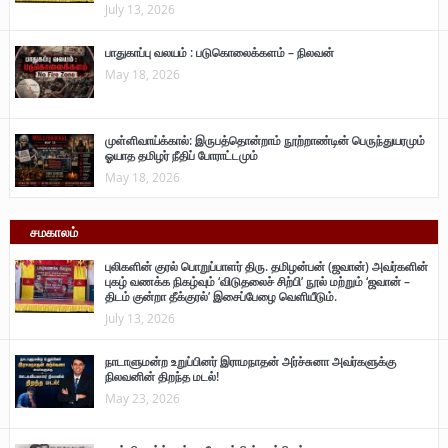
July 13, 2026
பாதுகாப்பு வலயம் : படுகொலைக்களம் – நிலவன்
May 18, 2026
முள்ளிவாய்க்கால்: இருபத்தொன்றாம் நூற்றாண்டின் பெருந்துயரமும்
ஓயாத தமிழர் நீதிப் போராட்டமும்
May 18, 2026
சமகாலம்
புலிகளின் குரல் பொறுப்பாளர் திரு. தமிழன்பன் (ஜவான்) அவர்களின்
புகழ் வணக்க நிகழ்வும் ‘விடுதலைச் சிற்பி’ நூல் மற்றும் ‘ஜவான் –
திடம் குன்றா தீக்குரல்’ இசைப்பேழை வெளியீடும்.
July 13, 2026
நாடாளுமன்ற உறுப்பினர் இராமநாதன் அர்ச்சுனா அவர்களுக்கு
நிலவனின் திறந்த மடல்!
May 23, 2026