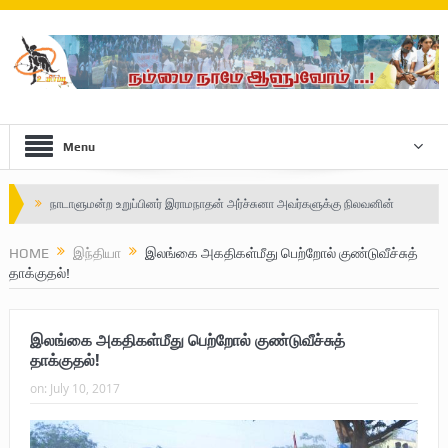
Menu
Safe Zone: Killing Fields – Nilavan
பாதுகாப்பு வலயம் : படுகொலைக்களம் – நிலவன்
HOME
இந்தியா
இலங்கை அகதிகள்மீது பெற்றோல் குண்டுவீச்சுத்
தாக்குதல்!
விடுதலைப் பெருமூச்சு : பிரிகேடியர் தீபன்
மண்ணின் மைந்தன்: பிரிகேடியர் ஜெயம் அண்ணா
இலங்கை அகதிகள்மீது பெற்றோல் குண்டுவீச்சுத்
வரலாற்று ஆவணங்களின் வெளியீட்டு
தாக்குதல்!
on:
July 10, 2017
முள்ளிவாய்க்கால்: செங்குருதி படிந்த வரலாற்றுச் சுவடு
முள்ளிவாய்க்கால்: துரோகத்தின் சாட்சியம்