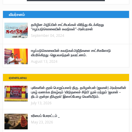
விமர்சனம்
தமிழின அழிப்பின் சாட்சியங்கள் விரிந்து கிடக்கிறது
“ஈழப்படுகொலையின் சுவடுகள்”-அன்பரசன்
September 04, 2024
ஈழப்படுகொலையின் சுவடுகள்அநீதிகளை சாட்சிகளோடு
விபரிக்கிறது -ஜெயவசந்தன் நவரட்ணம்.
August 13, 2024
ஏனையவை
புலிகளின் குரல் பொறுப்பாளர் திரு. தமிழன்பன் (ஜவான்) அவர்களின்
புகழ் வணக்க நிகழ்வும் ‘விடுதலைச் சிற்பி’ நூல் மற்றும் ‘ஜவான் –
திடம் குன்றா தீக்குரல்’ இசைப்பேழை வெளியீடும்.
July 13, 2026
உரிமைப் போராட்டம் _
May 23, 2026