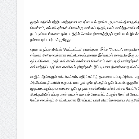
முதல்பாதியில் ஏற்றிய அத்தனை பரபரப்பையும் தாங்க முடியாமல் திணறு
வெள்ளம், எம்.எல்.ஏக்கள் விலைக்கு வாங்கப்படுதல், பலம் வாய்ந்த சாமியா
நடப்பு விஷயங்களை ஒரே படத்தில் சொல்ல நினைத்திருப்பதால் படம் இலக்கி
நம்மையும் டயர்டாக்குகிறது.
ஷான் கருப்புசாமியின் ‘வெட்டாட்டம்’ நாவல்தான் இந்த ‘நோட்டா’. கதையி
எல்லாம் சினிமாவுக்கான காட்சியமைப்புகளாக இல்லாமல் கதையில் இரு
ஒட்டவில்லை. முதல் காட்சியில் சென்னை வெள்ளம் என பரபரப்பாகிறார்கள். 
காப்பாத்திட்டாரு’ என கைக்கூப்புகிறார்கள். இப்படியான திரைக்கதை மிக
லாஜிக் மீறல்களும் எக்கச்சக்கம். எதிர்க்கட்சித் தலைமை எப்படி அவ்வளவ
அரசியல்வாதிகளின் கறுப்புப் பணமும் ஒரே இடத்தில் ஒரே பினாமி குழுவின் க
முடியாத கறுப்புப் பணத்தை ஒரே ஒருவர் சைக்கிளில் சுற்றி பார்சல் போட்டு
சி.சி.டி.வியில் எப்படி பாஸ் வாய்ஸ் எல்லாம் ரெக்கார்ட் ஆகும்? கேள்வி கேட
கேட்க வைக்கும் அலட்சியமான இரண்டாம் பாதி திரைக்கதையை மெருகேற்ற