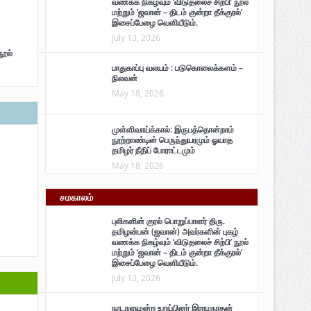
வணக்க நிகழ்வும் ‘விடுதலைச் சிற்பி’ நூல்
மற்றும் ‘ஜவான் – திடம் குன்றா தீக்குரல்’
இசைப்பேழை வெளியீடும்.
July 13, 2026
நூல்
பாதுகாப்பு வலயம் : படுகொலைக்களம் –
நிலவன்
May 18, 2026
முள்ளிவாய்க்கால்: இருபத்தொன்றாம்
நூற்றாண்டின் பெருந்துயரமும் ஓயாத
தமிழர் நீதிப் போராட்டமும்
May 18, 2026
சமகாலம்
புலிகளின் குரல் பொறுப்பாளர் திரு.
தமிழன்பன் (ஜவான்) அவர்களின் புகழ்
வணக்க நிகழ்வும் ‘விடுதலைச் சிற்பி’ நூல்
மற்றும் ‘ஜவான் – திடம் குன்றா தீக்குரல்’
இசைப்பேழை வெளியீடும்.
July 13, 2026
நாடாளுமன்ற உறுப்பினர் இராமநாதன்