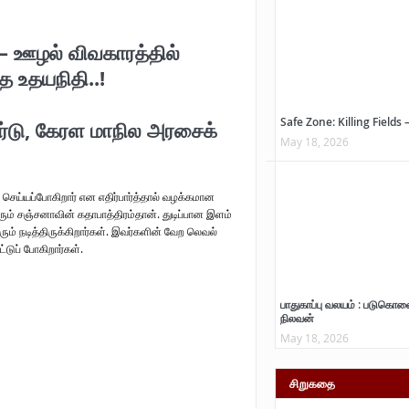
 ஊழல் விவகாரத்தில்
 உதயநிதி..!
Safe Zone: Killing Fields 
ர்டு, கேரள மாநில அரசைக்
May 18, 2026
ோ செய்யப்போகிறார் என எதிர்பார்த்தால் வழக்கமான
ும் சஞ்சனாவின் கதாபாத்திரம்தான். துடிப்பான இளம்
ோரும் நடித்திருக்கிறார்கள். இவர்களின் வேற லெவல்
டுப் போகிறார்கள்.
பாதுகாப்பு வலயம் : படுகொல
நிலவன்
May 18, 2026
சிறுகதை