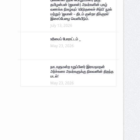
தமிழன்பன் (ஜவான்) அவர்களின் புகழ்
வணக்க நிகழ்வும் ‘விடுதலைச் சிற்பி’ நூல்
மற்றும் ‘ஜவான் – திடம் குன்றா தீக்குரல்’
இசைப்பேழை வெளியீடும்.
July 13, 2026
உரிமைப் போராட்டம் _
May 23, 2026
நாடாளுமன்ற உறுப்பினர் இராமநாதன்
அர்ச்சுனா அவர்களுக்கு நிலவனின் திறந்த
மடல்!
May 23, 2026