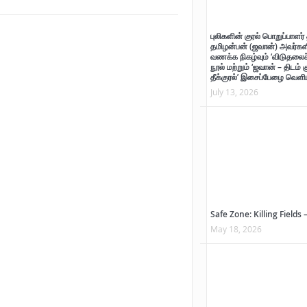
ாற்றுச் சுவடு
புலிகளின் குரல் பொறுப்பாளர் 
தமிழன்பன் (ஜவான்) அவர்களி
வணக்க நிகழ்வும் ‘விடுதலைச் 
்
நூல் மற்றும் ‘ஜவான் – திடம் 
தீக்குரல்’ இசைப்பேழை வெளிய
ன்பன் (ஜவான்) அவர்களின் புகழ் வணக்க நிகழ்வும் ‘விடுதலைச் சிற்பி’ நூல் மற்றும் ‘ஜவான் – 
July 13, 2026
Safe Zone: Killing Fields 
May 18, 2026