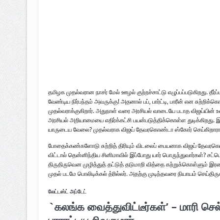
தமிழக முதல்வரான நாசர் மேல் ஊழல் குற்றச்சாட்டு எழுப்பப்படுகிறது. தீர்ப
வேண்டிய நிர்பந்தம் அவருக்கு! அதனால் பப், பார்ட்டி, பாரீன் என சுற்
முதல்வராக்குகிறார். அதுநாள் வரை அரசியல் வாடையே படாத விஜய்யின் 
அரசியல் அறியாமையை எதிர்க்கட்சி பயன்படுத்திக்கொள்ள துடிக்கிறது. 
யாருடைய வேலை? முதல்வராக விஜய் தேவரகொண்டா ஸ்கோர் செய்கிறாரா 
போதைக்கண்களோடு சுற்றித் திரியும் விடலைப் பையனாக விஜய் தேவரகொண்
விட்டால் தென்னிந்திய சினிமாவில் இப்போது யார் பொருந்துவார்கள்? சட்டெ
திருதிருவென முழித்துத் தட்டுத் தடுமாறி வித்தை கற்றுக்கொள்ளும் இரண்ட
முதல் படமே பொலிடிக்கல் த்ரில்லர். அதற்கு முடிந்தவரை நியாயம் செய்திருக
லேட்டஸ்ட் அப்டேட்
`கலங்க வைத்துவிட்டீர்கள்’ – மாரி செ