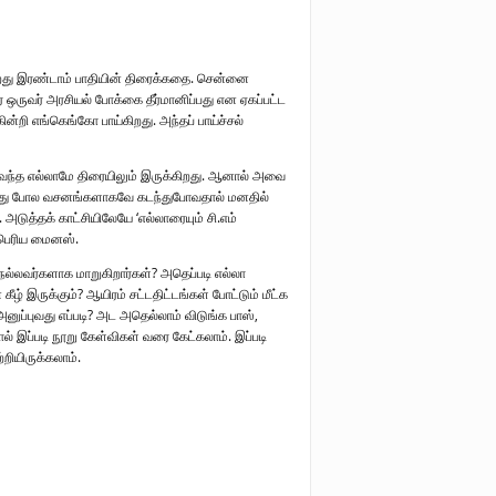
கிறது இரண்டாம் பாதியின் திரைக்கதை. சென்னை
ர் ஒருவர் அரசியல் போக்கை தீர்மானிப்பது என ஏகப்பட்ட
ன்றி எங்கெங்கோ பாய்கிறது. அந்தப் பாய்ச்சல்
ல் வந்த எல்லாமே திரையிலும் இருக்கிறது. ஆனால் அவை
ப்பது போல வசனங்களாகவே கடந்துபோவதால் மனதில்
அடுத்தக் காட்சியிலேயே ‘எல்லாரையும் சி.எம்
ப்பெரிய மைனஸ்.
ு நல்லவர்களாக மாறுகிறார்கள்? அதெப்படி எல்லா
ீழ் இருக்கும்? ஆயிரம் சட்டதிட்டங்கள் போட்டும் மீட்க
 அனுப்புவது எப்படி? அட அதெல்லாம் விடுங்க பாஸ்,
்டால் இப்படி நூறு கேள்விகள் வரை கேட்கலாம். இப்படி
ியிருக்கலாம்.