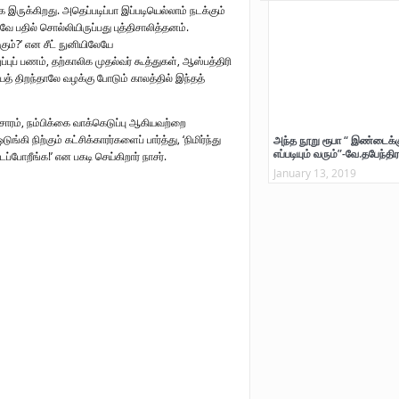
 இருக்கிறது. அதெப்படிப்பா இப்படியெல்லாம் நடக்கும்
பதில் சொல்லியிருப்பது புத்திசாலித்தனம்.
ும்?’ என சீட் நுனியிலேயே
ுப்புப் பணம், தற்காலிக முதல்வர் கூத்துகள், ஆஸ்பத்திரி
ைத் திறந்தாலே வழக்கு போடும் காலத்தில் இந்தத்
சாரம், நம்பிக்கை வாக்கெடுப்பு ஆகியவற்றை
கி நிற்கும் கட்சிக்காரர்களைப் பார்த்து, ‘நிமிர்ந்து
அந்த நூறு ரூபா “ இண்டைக்க
எப்படியும் வரும்”-வே.தபேந்திர
ப்போறீங்க!’ என பகடி செய்கிறார் நாசர்.
January 13, 2019