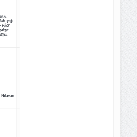
திரு.
ன் புகழ்
சிற்பி’
குன்றா
ீடும்.
திடம் குன்றா தீக்குரல்’ இசைப்பேழை
– Nilavan