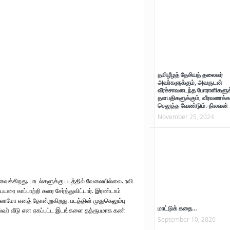
தமிழீழத் தேசியத் தலைவர்
அவர்களுக்கும், அவருடன்
வீரச்சாவடைந்த போராளிகளுக்
தளபதிகளுக்கும், வீரவணக்க
செலுத்த வேண்டும்.-நிலவன் 
November 25, 2024
ைக்கிறது. பாடல்களுக்கு படத்தில் வேலையில்லை. ரவி
யரை காப்பாற்றி கரை சேர்த்துவிட்டார். இரண்டாம்
்கலாமோ எனத் தோன்றுகிறது. படத்தின் முதுகெலும்பு
மாட்டுக் கதை…
ல்வர் வீடு என ஏகப்பட்ட இடங்களை தத்ரூபமாக கண்
September 10, 2020