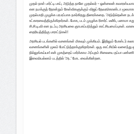
முதல் நாள் பார்ட்டி பாய், அடுத்த நாளே முதல்வர் – ஒன்லைன் சுவாரஸ்யமாக
என நமக்குத் தோன்றும் கேள்விகளுக்கும் விஜய் தேவரகொண்டா மூலமாகவே 
முதல்பாதி முழுக்க பரபரப்பாக நகர்கிறது திரைக்கதை. ‘அடுத்தென்ன நடக்க
உட்காரவைத்திருக்கிறார்கள். போக, படம் முழுக்க ரிசார்ட் டீலீங், பனாமா கற
சி.சி.டி.வி என நடப்பு அரசியலை ஞாபகப்படுத்தும் காட்சியமைப்புகள். வாய
தைரியத்திற்கு பாராட்டுகள்!
அரசியல் படங்களில் வசனங்கள் மிகவும் முக்கியம். இதிலும் போஸ்டர் கலா
வசனங்களின் மூலம் போட்டுத்தாக்குகிறார்கள். ஒரு காட்சியில் வளைந்து ஒடுங்
நில்லுங்கய்யா! என் முகத்தைப் பார்க்காம அப்புறம் சிலையை தப்பா பண்ணிட
இவையெல்லாம் படத்தில் ‘அட’ போட வைக்கின்றன.