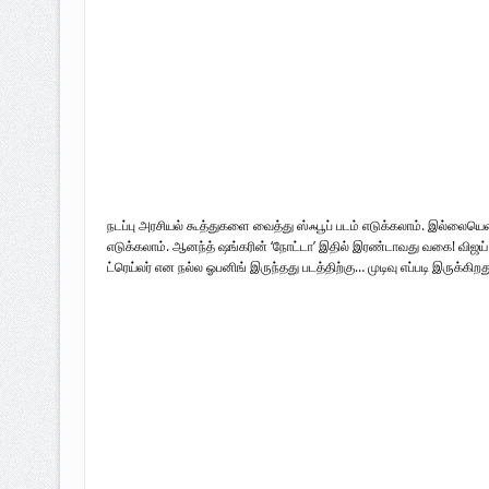
நடப்பு அரசியல் கூத்துகளை வைத்து ஸ்ஃபூப் படம் எடுக்கலாம். இல்லையென
எடுக்கலாம். ஆனந்த் ஷங்கரின் ‘நோட்டா’ இதில் இரண்டாவது வகை! விஜய
ட்ரெய்லர் என நல்ல ஓபனிங் இருந்தது படத்திற்கு… முடிவு எப்படி இருக்கிறத
மருத்துவர் உட்பட 473 பொதுமக்கள்
பலி; 722 பேர் படுகாயம் 21-04-2009
அடைந்த நாள்