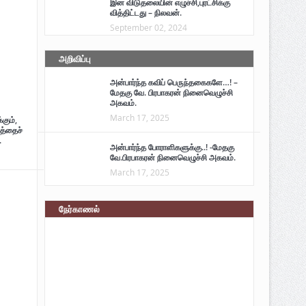
இன விடுதலையின் எழுச்சி,புரட்சிக்கு
வித்திட்டது – நிலவன்.
September 02, 2024
அறிவிப்பு
அன்பார்ந்த கவிப் பெருந்தகைகளே…! –
மேதகு வே. பிரபாகரன் நினைவெழுச்சி
அகவம்.
March 17, 2025
கும்,
த்தைச்
.
அன்பார்ந்த போராளிகளுக்கு..! -மேதகு
வே.பிரபாகரன் நினைவெழுச்சி அகவம்.
March 17, 2025
நேர்காணல்