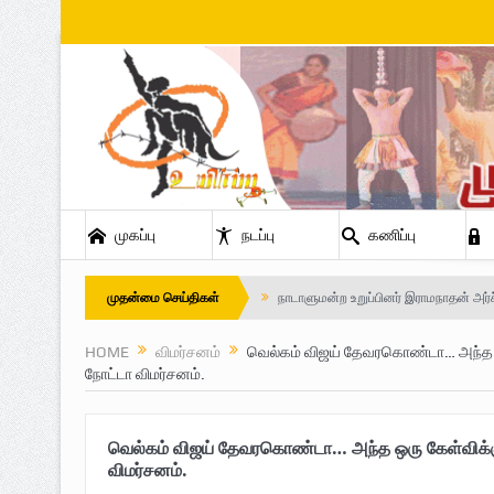
முகப்பு
நடப்பு
கணிப்பு
நாடாளுமன்ற உறுப்பினர் இராமநாதன் அர்ச
முதன்மை செய்திகள்
Safe Zone: Killing Fields – Nilavan
HOME
விமர்சனம்
வெல்கம் விஜய் தேவரகொண்டா… அந்த ஒர
நோட்டா விமர்சனம்.
பாதுகாப்பு வலயம் : படுகொலைக்களம் – 
விடுதலைப் பெருமூச்சு : பிரிகேடியர் தீபன்
வெல்கம் விஜய் தேவரகொண்டா… அந்த ஒரு கேள்விக்கு
மண்ணின் மைந்தன்: பிரிகேடியர் ஜெயம
விமர்சனம்.