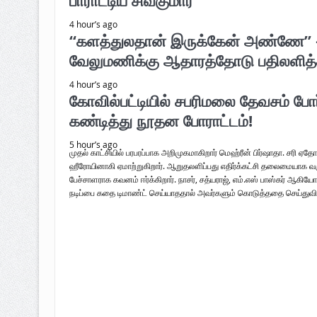
பாராட்டிய சிவகுமார்
4 hour’s ago
“களத்துலதான் இருக்கேன் அண்ணே’’ –
வேலுமணிக்கு ஆதாரத்தோடு பதிலளித்த
4 hour’s ago
கோவில்பட்டியில் சபரிமலை தேவசம் போ
கண்டித்து நூதன போராட்டம்!
5 hour’s ago
முதல் காட்சியில் பரபரப்பாக அறிமுகமாகிறார் மெஹ்ரீன் பிர்ஷாதா. சரி ஏத
ஹீரோயினாகி ஏமாற்றுகிறார். ஆறுதலளிப்பது எதிர்க்கட்சி தலைமையாக வர
பேச்சாளராக கவனம் ஈர்க்கிறார். நாசர், சத்யராஜ், எம்.எஸ் பாஸ்கர் ஆகிய
நடிப்பை கதை டிமாண்ட் செய்யாததால் அவர்களும் கொடுத்ததை செய்துவிட்