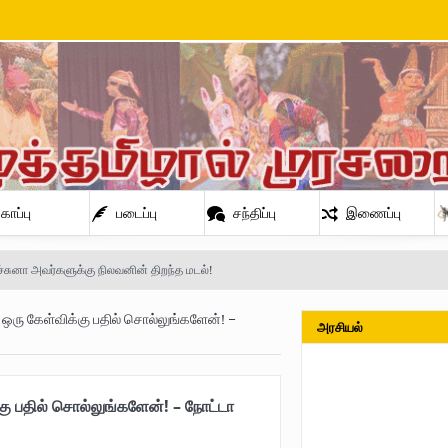
காப்பு
படைப்பு
சந்திப்பு
இணைப்பு
்சுனா அவர்களுக்கு நிலவனின் திறந்த மடல்!
ு கேள்விக்கு பதில் சொல்லுங்களேன்! –
அரசியல்
நிலவன்
 பதில் சொல்லுங்களேன்! – நோட்டா
் அண்ணா