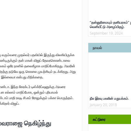
“தன்னுரிமையும் தனியரசும்” 
வெளியீட்டு அழைப்பிதழ்.
September 19, 2024
நாவல்
்பு வரும்வரை முதல்வர் பதவியில் இருந்து விலகியிருக்க
றிக்கொண்டிருக்கும் தன் மகன் விஜய் தேவரகொண்டாவை
உலகம் ஒரே நாளில் தலைகீழாக மாறிப்போகிறது. அவரின்
இதற்கு நடுவே ஒரு கொலை முயற்சியும் நடக்கிறது. அது
இல்லையா என்பது மீதிக்கதை.
டா. இந்த கேரக்டர் டிஸ்க்ரிப்ஷனுக்கு அவரை
ன எல்லாம் மாறிப்போக, ஒன்றும் புரியாமல்
ாம் பாதி ரவுடி சி.எம் ரோலுக்கும் பக்கா பொருத்தம்.
நீல இரவு பகலின் மறுபக்கம்.
்கிறார் விஜய்.
January 20, 2018
கட்டுரை
ல்வராஜை நெகிழ்ந்து