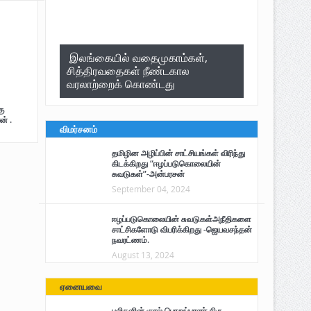
இலங்கையில் வதைமுகாம்கள்,
சித்திரவதைகள் நீண்டகால
வரலாற்றைக் கொண்டது
ு
ன் .
விமர்சனம்
தமிழின அழிப்பின் சாட்சியங்கள் விரிந்து
கிடக்கிறது “ஈழப்படுகொலையின்
சுவடுகள்”-அன்பரசன்
September 04, 2024
ஈழப்படுகொலையின் சுவடுகள்அநீதிகளை
சாட்சிகளோடு விபரிக்கிறது -ஜெயவசந்தன்
நவரட்ணம்.
August 13, 2024
ஏனையவை
புலிகளின் குரல் பொறுப்பாளர் திரு.