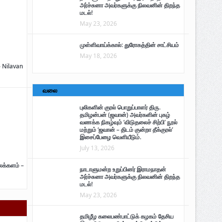
அர்ச்சுனா அவர்களுக்கு நிலவனின் திறந்த
மடல்!
May 23, 2026
முள்ளிவாய்க்கால்: துரோகத்தின் சாட்சியம்
May 18, 2026
– Nilavan
வலை
புலிகளின் குரல் பொறுப்பாளர் திரு.
தமிழன்பன் (ஜவான்) அவர்களின் புகழ்
வணக்க நிகழ்வும் ‘விடுதலைச் சிற்பி’ நூல்
மற்றும் ‘ஜவான் – திடம் குன்றா தீக்குரல்’
இசைப்பேழை வெளியீடும்.
July 13, 2026
ைக்களம் –
நாடாளுமன்ற உறுப்பினர் இராமநாதன்
அர்ச்சுனா அவர்களுக்கு நிலவனின் திறந்த
மடல்!
May 23, 2026
தமிழீழ கலைபண்பாட்டுக் கழகம் தேசிய