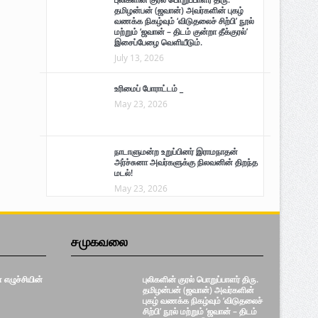
தமிழன்பன் (ஜவான்) அவர்களின் புகழ்
வணக்க நிகழ்வும் ‘விடுதலைச் சிற்பி’ நூல்
மற்றும் ‘ஜவான் – திடம் குன்றா தீக்குரல்’
இசைப்பேழை வெளியீடும்.
July 13, 2026
உரிமைப் போராட்டம் _
May 23, 2026
நாடாளுமன்ற உறுப்பினர் இராமநாதன்
அர்ச்சுனா அவர்களுக்கு நிலவனின் திறந்த
மடல்!
May 23, 2026
சமுகவலை
எழுச்சியின்
புலிகளின் குரல் பொறுப்பாளர் திரு.
தமிழன்பன் (ஜவான்) அவர்களின்
புகழ் வணக்க நிகழ்வும் ‘விடுதலைச்
சிற்பி’ நூல் மற்றும் ‘ஜவான் – திடம்