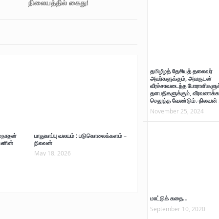
நிலையத்தில் கைது!
தமிழீழத் தேசியத் தலைவர்
அவர்களுக்கும், அவருடன்
வீரச்சாவடைந்த போராளிகளுக்
தளபதிகளுக்கும், வீரவணக்க
செலுத்த வேண்டும்.-நிலவன் 
November 25, 2024
மநாதன்
பாதுகாப்பு வலயம் : படுகொலைக்களம் –
வனின்
நிலவன்
May 18, 2026
மாட்டுக் கதை…
September 10, 2020