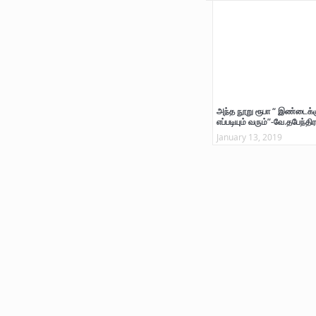
அந்த நூறு ரூபா “ இண்டைக்க
எப்படியும் வரும்”-வே.தபேந்திர
January 13, 2019