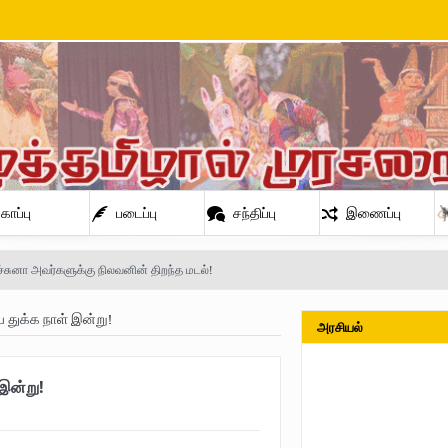
காப்பு
படைப்பு
சந்திப்பு
இணைப்பு
்சுனா அவர்களுக்கு நிலவனின் திறந்த மடல்!
ய துக்க நாள் இன்று!
அரசியல்
நிலவன்
 இன்று!
் அண்ணா