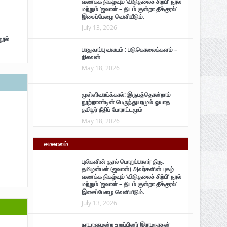
வணக்க நிகழ்வும் ‘விடுதலைச் சிற்பி’ நூல்
மற்றும் ‘ஜவான் – திடம் குன்றா தீக்குரல்’
இசைப்பேழை வெளியீடும்.
July 13, 2026
நூல்
பாதுகாப்பு வலயம் : படுகொலைக்களம் –
நிலவன்
May 18, 2026
முள்ளிவாய்க்கால்: இருபத்தொன்றாம்
நூற்றாண்டின் பெருந்துயரமும் ஓயாத
தமிழர் நீதிப் போராட்டமும்
May 18, 2026
சமகாலம்
புலிகளின் குரல் பொறுப்பாளர் திரு.
தமிழன்பன் (ஜவான்) அவர்களின் புகழ்
வணக்க நிகழ்வும் ‘விடுதலைச் சிற்பி’ நூல்
மற்றும் ‘ஜவான் – திடம் குன்றா தீக்குரல்’
இசைப்பேழை வெளியீடும்.
July 13, 2026
நாடாளுமன்ற உறுப்பினர் இராமநாதன்