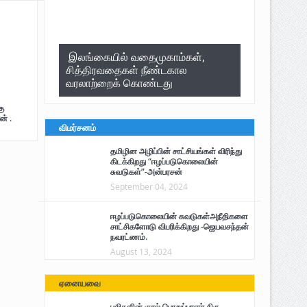
இலங்கையில் வதைமுகாம்கள்,
சித்திரவதைகள் நீண்டகால
வரலாற்றைக் கொண்டது
ு
ன் .
விமர்சனம்
தமிழின அழிப்பின் சாட்சியங்கள் விரிந்து
கிடக்கிறது “ஈழப்படுகொலையின்
சுவடுகள்”-அன்பரசன்
September 04, 2024
ஈழப்படுகொலையின் சுவடுகள்அநீதிகளை
சாட்சிகளோடு விபரிக்கிறது -ஜெயவசந்தன்
நவரட்ணம்.
August 13, 2024
ஏனையவை
புலிகளின் குரல் பொறுப்பாளர் திரு.