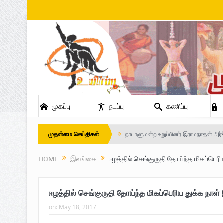
முகப்பு
நடப்பு
கணிப்பு
முதன்மை செய்திகள்
நாடாளுமன்ற உறுப்பினர் இராமநாதன் அர்ச
Safe Zone: Killing Fields – Nilavan
HOME
இலங்கை
ஈழத்தில் செங்குருதி தோய்ந்த மிகப்பெரி
பாதுகாப்பு வலயம் : படுகொலைக்களம் – 
ஈழத்தில் செங்குருதி தோய்ந்த மிகப்பெரிய துக்க நாள்
விடுதலைப் பெருமூச்சு : பிரிகேடியர் தீபன்
on:
May 18, 2017
மண்ணின் மைந்தன்: பிரிகேடியர் ஜெயம