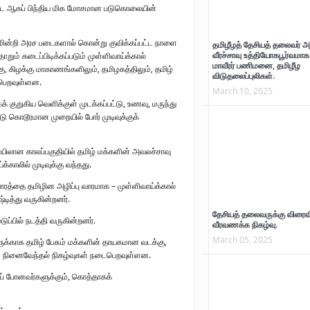
பட்ட ஆகப் பிந்திய மிக மோசமான படுகொலையின்
கமின்றி அரச படைகளால் கொன்று குவிக்கப்பட்ட நாளை
தமிழீழத் தேசியத் தலைவர் அ
வீரச்சாவு உத்தியோகபூர்வமாக 
ும் கடைப்பிடிக்கப்படும் முள்ளிவாய்க்கால்
மாவீரர் பணிமனை, தமிழீழ
, கிழக்கு மாகாணங்களிலும், தமிழகத்திலும், தமிழ்
விடுதலைப்புலிகள்.
டைபெறவுள்ளன.
March 10, 2025
க் குறுகிய வெளிக்குள் முடக்கப்பட்டு, உணவு, மருந்து
்டு கொடூரமான முறையில் போர் முடிவுக்குக்
ிலான காலப்பகுதியில் தமிழ் மக்களின் அவலச்சாவு
்காலில் முடிவுக்கு வந்தது.
ரத்தை தமிழின அழிப்பு வாரமாக – முள்ளிவாய்க்கால்
ித்து வருகின்றனர்.
“ஈழப்படுகொலையின் சுவடுகள்”
வலிந்து காணாமல்
தேசியத் தலைவருக்கு விரைவ
்பில் நடத்தி வருகின்றனர்.
2009 – பாகம்- 01 நூல் வெளியீடு-
ஆக்கப்பட்டவர்களின் உறவ
வீரவணக்க நிகழ்வு.
படங்கள்.
கவன ஈர்ப்பு போராட்டம்
March 05, 2025
ுக்காக தமிழ் பேசும் மக்களின் தாயகமான வடக்கு,
முன்னெடுக்கப்பட்டது.(பட
்கும் நினைவேந்தல் நிகழ்வுகள் நடைபெறவுள்ளன.
இணைப்பு)
கிப் போனவர்களுக்கும், கொத்தாகக்