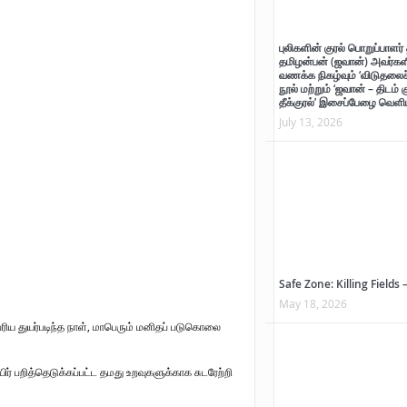
ாற்றுச் சுவடு
புலிகளின் குரல் பொறுப்பாளர் 
தமிழன்பன் (ஜவான்) அவர்களி
வணக்க நிகழ்வும் ‘விடுதலைச் 
்
நூல் மற்றும் ‘ஜவான் – திடம் 
தீக்குரல்’ இசைப்பேழை வெளிய
ன்பன் (ஜவான்) அவர்களின் புகழ் வணக்க நிகழ்வும் ‘விடுதலைச் சிற்பி’ நூல் மற்றும் ‘ஜவான் – 
July 13, 2026
Safe Zone: Killing Fields 
May 18, 2026
பெரிய துயர்படிந்த நாள், மாபெரும் மனிதப் படுகொலை
் பறித்தெடுக்கப்பட்ட தமது உறவுகளுக்காக சுடரேற்றி