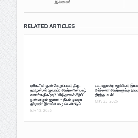
இல்லை!
RELATED ARTICLES
புலிகளின் குரல் பொறுப்பாளர் திரு.
நாடாளுமன்ற உறுப்பினர் இரா
தமிழன்பன் (ஜவான்) அவர்களின் புகழ்
அர்ச்சுனா அவர்களுக்கு நில
வணக்க நிகழ்வும் ‘விடுதலைச் சிற்பி’
திறந்த மடல்!
நூல் மற்றும் ‘ஜவான் – திடம் குன்றா
May 23, 2026
தீக்குரல்’ இசைப்பேழை வெளியீடும்.
July 13, 2026