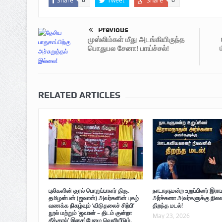
Share
Tweet
Share
0
0
Previous
முஸ்லிம்கள் மீது அடங்கியிருந்த
பொதுபல சேனா! பாய்ச்சல்!
RELATED ARTICLES
புலிகளின் குரல் பொறுப்பாளர் திரு.
நாடாளுமன்ற உறுப்பினர் இரா
தமிழன்பன் (ஜவான்) அவர்களின் புகழ்
அர்ச்சுனா அவர்களுக்கு நில
வணக்க நிகழ்வும் ‘விடுதலைச் சிற்பி’
திறந்த மடல்!
நூல் மற்றும் ‘ஜவான் – திடம் குன்றா
May 23, 2026
தீக்குரல்’ இசைப்பேழை வெளியீடும்.