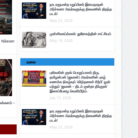
நாடாளுமன்ற உறுப்பினர் இராமநாதன்
அர்ச்சுனா அவர்களுக்கு நிலவனின் திறந்த
மடல்!
May 23, 2026
முள்ளிவாய்க்கால்: துரோகத்தின் சாட்சியம்
May 18, 2026
– Nilavan
வலை
புலிகளின் குரல் பொறுப்பாளர் திரு.
தமிழன்பன் (ஜவான்) அவர்களின் புகழ்
வணக்க நிகழ்வும் ‘விடுதலைச் சிற்பி’ நூல்
மற்றும் ‘ஜவான் – திடம் குன்றா தீக்குரல்’
இசைப்பேழை வெளியீடும்.
July 13, 2026
ைக்களம் –
நாடாளுமன்ற உறுப்பினர் இராமநாதன்
அர்ச்சுனா அவர்களுக்கு நிலவனின் திறந்த
மடல்!
May 23, 2026