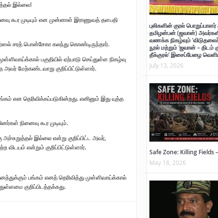
நிலவன்
னைவு கூர முடியும் என முன்னாள் இராணுவத் தளபதி
புலிகளின் குரல் பொறுப்பாளர் 
தமிழன்பன் (ஜவான்) அவர்களி
வணக்க நிகழ்வும் ‘விடுதலைச் 
் அண்ணா
ர்ஸல் சரத் பொன்சேகா கலந்து கொண்டிருந்தார்.
நூல் மற்றும் ‘ஜவான் – திடம் 
தீக்குரல்’ இசைப்பேழை வெளிய
்ளிவாய்க்கால் பகுதியில் ஏற்பாடு செய்துள்ள நிகழ்வு
July 13, 2026
 அவர் மேற்கண்டவாறு குறிப்பிட்டுள்ளார்.
ாற்றுச் சுவடு
்கம் என தெரிவிக்கப்படுகின்றது. எனினும் இது யுத்த
்
னர்கள் நினைவு கூர முடியும்.
அச்சுறுத்தல் இல்லை என்று குறிப்பிட்ட அவர்,
 விடயம் என்றும் குறிப்பிட்டுள்ளார்.
Safe Zone: Killing Fields 
May 18, 2026
னத்துக்கும் பங்கம் எனத் தெரிவித்து முள்ளிவாய்க்கால்
ுள்ளமை குறிப்பிடத்தக்கது.