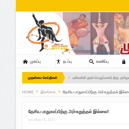
முகப்பு
நடப்பு
கணிப்பு
முதன்மை செய்திகள்
புலிகளின் குரல் பொறுப்பாளர் திரு. தமிழ
வெளியீடும்.
HOME
இலங்கை
தேசிய பாதுகாப்பிற்கு அச்சுறுத்தல் இல்ல
உரிமைப் போராட்டம் _
தேசிய பாதுகாப்பிற்கு அச்சுறுத்தல் இல்லை!
நாடாளுமன்ற உறுப்பினர் இராமநாதன் அர்ச
on:
May 18, 2017
Safe Zone: Killing Fields – Nilavan