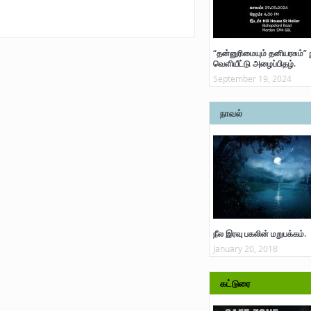
“தன்னுரிமையும் தனியரசும்” 
வெளியீட்டு அழைப்பிதழ்.
September 19, 2024
நாவல்
நீல இரவு பகலின் மறுபக்கம்.
January 20, 2018
கட்டுரை