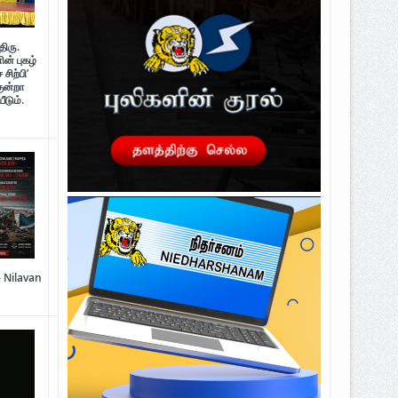
திரு.
ன் புகழ்
சிற்பி’
குன்றா
ீடும்.
– Nilavan