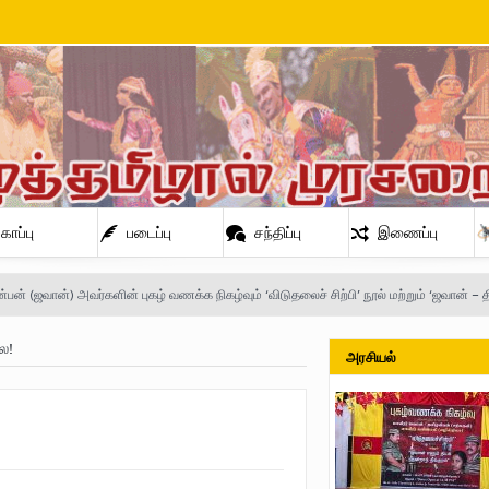
காப்பு
படைப்பு
சந்திப்பு
இணைப்பு
ன்பன் (ஜவான்) அவர்களின் புகழ் வணக்க நிகழ்வும் ‘விடுதலைச் சிற்பி’ நூல் மற்றும் ‘ஜவான் – 
ை!
அரசியல்
்சுனா அவர்களுக்கு நிலவனின் திறந்த மடல்!