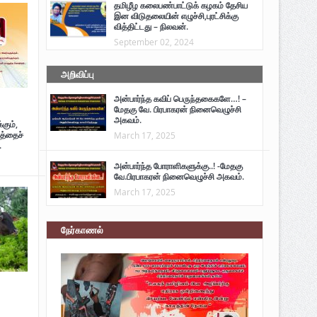
தமிழீழ கலைபண்பாட்டுக் கழகம் தேசிய
இன விடுதலையின் எழுச்சி,புரட்சிக்கு
வித்திட்டது – நிலவன்.
September 02, 2024
அறிவிப்பு
அன்பார்ந்த கவிப் பெருந்தகைகளே…! –
மேதகு வே. பிரபாகரன் நினைவெழுச்சி
அகவம்.
கும்,
த்தைச்
March 17, 2025
.
அன்பார்ந்த போராளிகளுக்கு..! -மேதகு
வே.பிரபாகரன் நினைவெழுச்சி அகவம்.
March 17, 2025
நேர்காணல்