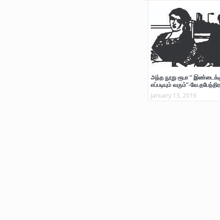
அந்த நூறு ரூபா “ இண்டைக்க
எப்படியும் வரும்”-வே.தபேந்திர
January 13, 2019