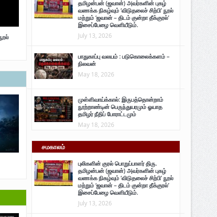
தமிழன்பன் (ஜவான்) அவர்களின் புகழ்
வணக்க நிகழ்வும் ‘விடுதலைச் சிற்பி’ நூல்
மற்றும் ‘ஜவான் – திடம் குன்றா தீக்குரல்’
இசைப்பேழை வெளியீடும்.
July 13, 2026
நூல்
பாதுகாப்பு வலயம் : படுகொலைக்களம் –
நிலவன்
May 18, 2026
முள்ளிவாய்க்கால்: இருபத்தொன்றாம்
நூற்றாண்டின் பெருந்துயரமும் ஓயாத
தமிழர் நீதிப் போராட்டமும்
May 18, 2026
சமகாலம்
புலிகளின் குரல் பொறுப்பாளர் திரு.
தமிழன்பன் (ஜவான்) அவர்களின் புகழ்
வணக்க நிகழ்வும் ‘விடுதலைச் சிற்பி’ நூல்
மற்றும் ‘ஜவான் – திடம் குன்றா தீக்குரல்’
இசைப்பேழை வெளியீடும்.
July 13, 2026