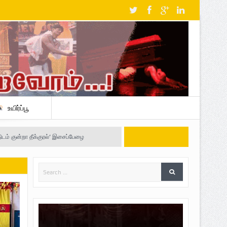
உயிர்ப்பூ
திடம் குன்றா தீக்குரல்’ இசைப்பேழை