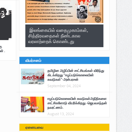
இலங்கையில் வதைமுகாம்கள்,
சித்திரவதைகள் நீண்டகால
வரலாற்றைக் கொண்டது
ு
ன் .
விமர்சனம்
தமிழின அழிப்பின் சாட்சியங்கள் விரிந்து
கிடக்கிறது “ஈழப்படுகொலையின்
சுவடுகள்”-அன்பரசன்
September 04, 2024
ஈழப்படுகொலையின் சுவடுகள்அநீதிகளை
சாட்சிகளோடு விபரிக்கிறது -ஜெயவசந்தன்
நவரட்ணம்.
August 13, 2024
ஏனையவை