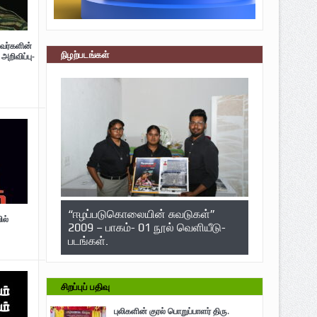
வர்களின்
நிழற்படங்கள்
அறிவிப்பு-
“ஈழப்படுகொலையின் சுவடுகள்”
ில்
2009 – பாகம்- 01 நூல் வெளியீடு-
படங்கள்.
சிறப்புப் பதிவு
புலிகளின் குரல் பொறுப்பாளர் திரு.