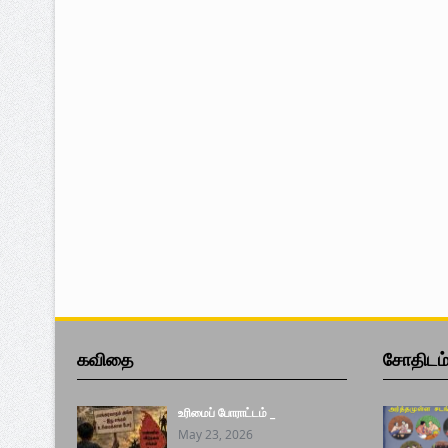
கவிதை
சோதிடம
உரிமைப் போராட்டம் _
May 23, 2026