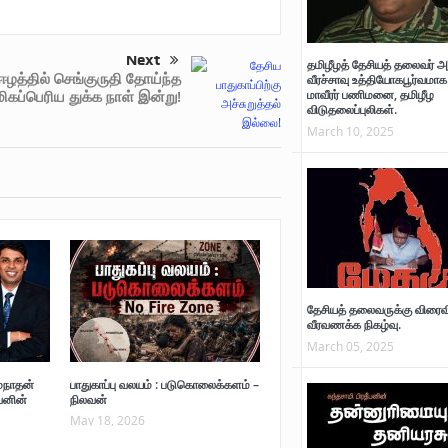
Next
தமிழீழத் தேசியத் தலைவர் அ
ஈழத்தில் செங்குருதி தோய்ந்த
வீரச்சாவு உத்தியோகபூர்வமாக 
மாவீரர் பணிமனை, தமிழீழ
மிகப்பெரிய துக்க நாள் இன்று!
விடுதலைப்புலிகள்.
March 10, 2025
தேசியத் தலைவருக்கு விரைவ
வீரவணக்க நிகழ்வு.
March 05, 2025
மநாதன்
பாதுகாப்பு வலயம் : படுகொலைக்களம் –
வனின்
நிலவன்
May 18, 2026