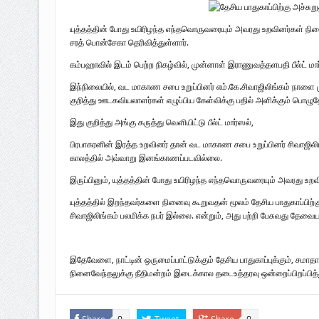
பாதுகாப்பு வலயம் : படுகொலைக்களம் – 
யுத்தத்தின் போது உயிரிழந்த எந்தவொருவரையும் அவரது உறவினர்கள் நி
விடுதலைப் பெருமூச்சு : பிரிகேடியர் தீபன்
சரத் பொன்சேகா தெரிவித்துள்ளார்.
மண்ணின் மைந்தன்: பிரிகேடியர் ஜெயம
கம்பஹாவில் இடம் பெற்ற நிகழ்வில், முன்னாள் இராணுவத்தளபதி பீல்ட் மா
இந்நிலையில், வட மாகாண சபை உறுப்பினர் எம்.கே.சிவாஜிலிங்கம் நாளை முள
வரலாற்று ஆவணங்களின் வெளியீட்டு
குறித்து ஊடகவியலாளர்கள் எழுப்பிய கேள்விக்கு பதில் அளிக்கும் பொழுதே
முள்ளிவாய்க்கால்: செங்குருதி படிந்த வரல
இது குறித்து அங்கு கருத்து வெளியிட்டு பீல்ட் மார்ஸல்,
பிரபாகரனின் இரத்த உறவினர் தான் வட மாகாண சபை உறுப்பினர் சிவாஜிலிங
முள்ளிவாய்க்கால்: துரோகத்தின் சாட்சியம
காலத்தில் அவ்வாறு இனங்காணப்படவில்லை.
இருப்பினும், யுத்தத்தின் போது உயிரிழந்த எந்தவொருவரையும் அவரது உறவி
யுத்தத்தில் இறந்தவர்களை நினைவு கூறுவதன் மூலம் தேசிய பாதுகாப்பிற்கு 
சிவாஜிலிங்கம் பலமிக்க நபர் இல்லை. என்றும், அது பற்றி பேசுவது தேவையற்ற
இதேவேளை, நாட்டின் ஒருமைப்பாட்டுக்கும் தேசிய பாதுகாப்புக்கும், சமாதா
நினைவேந்தலுக்கு நீதிமன்றம் இடைக்கால தடைஉத்தரவு ஒன்றைப்பிறப்பித்த