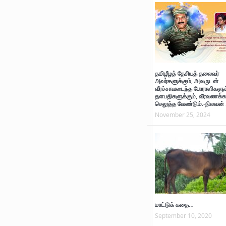
தமிழீழத் தேசியத் தலைவர்
அவர்களுக்கும், அவருடன்
வீரச்சாவடைந்த போராளிகளுக்
தளபதிகளுக்கும், வீரவணக்க
செலுத்த வேண்டும்.-நிலவன் 
November 25, 2024
மாட்டுக் கதை…
September 10, 2020