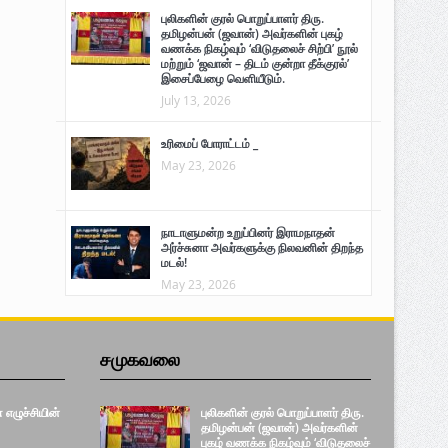
புலிகளின் குரல் பொறுப்பாளர் திரு.
தமிழன்பன் (ஜவான்) அவர்களின் புகழ்
வணக்க நிகழ்வும் ‘விடுதலைச் சிற்பி’ நூல்
மற்றும் ‘ஜவான் – திடம் குன்றா தீக்குரல்’
இசைப்பேழை வெளியீடும்.
July 13, 2026
உரிமைப் போராட்டம் _
May 23, 2026
நாடாளுமன்ற உறுப்பினர் இராமநாதன்
அர்ச்சுனா அவர்களுக்கு நிலவனின் திறந்த
மடல்!
May 23, 2026
சமுகவலை
எழுச்சியின்
புலிகளின் குரல் பொறுப்பாளர் திரு.
தமிழன்பன் (ஜவான்) அவர்களின்
புகழ் வணக்க நிகழ்வும் ‘விடுதலைச்