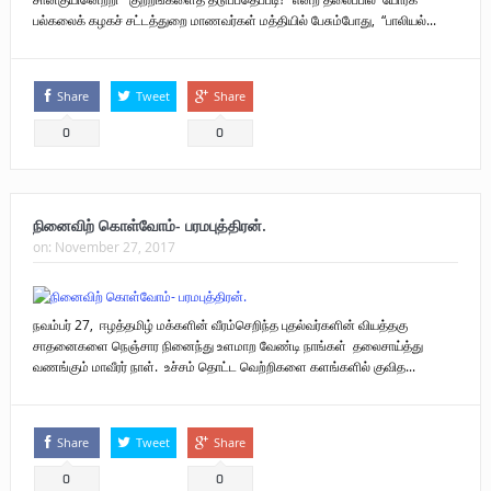
பல்கலைக் கழகச் சட்டத்துறை மாணவர்கள் மத்தியில் பேசும்போது, “பாலியல்...
புலிகளின் குரல் பொறுப்பாளர் திரு. தமிழன்பன் (ஜவான்) அவர்களின் புகழ்
வணக்க நிகழ்வும் ‘விடுதலைச் சிற்பி’ நூல் மற்றும் ‘ஜவான் – திடம் குன்றா
Share
Tweet
Share
தீக்குரல்’ இசைப்பேழை வெளியீடும்.
0
0
உரிமைப் போராட்டம் _
நாடாளுமன்ற உறுப்பினர் இராமநாதன் அர்ச்சுனா அவர்களுக்கு நிலவனின்
நினைவிற் கொள்வோம்- பரமபுத்திரன்.
திறந்த மடல்!
on:
November 27, 2017
நவம்பர் 27, ஈழத்தமிழ் மக்களின் வீரம்செறிந்த புதல்வர்களின் வியத்தகு
சாதனைகளை நெஞ்சார நினைந்து உளமாற வேண்டி நாங்கள் தலைசாய்த்து
வணங்கும் மாவீரர் நாள். உச்சம் தொட்ட வெற்றிகளை களங்களில் குவித...
Share
Tweet
Share
0
0