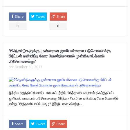
Share
Tweet
Share
0
0
99ஆண்டுகளுக்கு முன்னரான ஜாலியன்வாலா படுகொலைக்கு
பிரிட்டன் மன்னிப்பு கோர வேண்டுமானால் முள்ளிவாய்க்கால்
படுகொலைக்கு?
on:
October 30, 2017
இந்திய சுதந்திரப் போராட்ட காலகட்டத்தில் பிரித்தானிய அரசால் நிகழ்த்தப்பட்ட
ஜாலியன் வாலாபாக் படுகொலைக்கு பிரித்தானிய அரசு மன்னிப்பு கோர வேண்டும்
என்று பிரித்தானியாவில் வாழும் இந்தியரான வீரேந்த...
Share
Tweet
Share