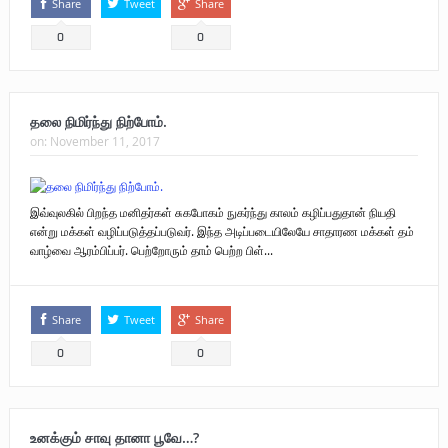
Share
Tweet
Share
0
0
தலை நிமிர்ந்து நிற்போம்.
on:
November 11, 2017
இவ்வுலகில் பிறந்த மனிதர்கள் சுகபோகம் நுகர்ந்து காலம் கழிப்பதுதான் நியதி
என்று மக்கள் வழிப்படுத்தப்படுவர். இந்த அடிப்படையிலேயே சாதாரண மக்கள் தம்
வாழ்வை ஆரம்பிப்பர். பெற்றோரும் தாம் பெற்ற பிள்...
Share
Tweet
Share
0
0
உனக்கும் சாவு தானா பூவே…?