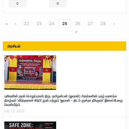
0
0
«
‹
22
23
24
25
26
27
28
›
»
அரசியல்
புலிகளின் குரல் பொறுப்பாளர் திரு. தமிழன்பன் (ஜவான்) அவர்களின் புகழ் வணக்க
நிகழ்வும் ‘விடுதலைச் சிற்பி’ நூல் மற்றும் ‘ஜவான் – திடம் குன்றா தீக்குரல்’ இசைப்பேழை
வெளியீடும்.
July 13, 2026