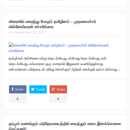
விரைவில் மறைந்து போகும் தமிழினம் – முதலமைச்சர்
விக்னேஸ்வரன் எச்சரிக்கை
on:
November 20, 2017
தமிழர்கள் பிரச்சினை எங்கு தொடங்கியது, எப்போது தொடங்கியது, ஏன்
தொடங்கியது, எவ்வாறான ஒரு பாதையில் இதுவரை பயணித்துள்ளது
என்பவற்றைப் பார்த்தவுடன் புரிந்து கொள்ளும் ஆற்றல் எனக்குத் தரப்பட்டுள்ளது...
Share
Tweet
Share
0
0
தாமும் வணங்கும் மடுதேவாலயத்தில் வைத்தும் எமை இனக்கொலை
செய்தனர்!