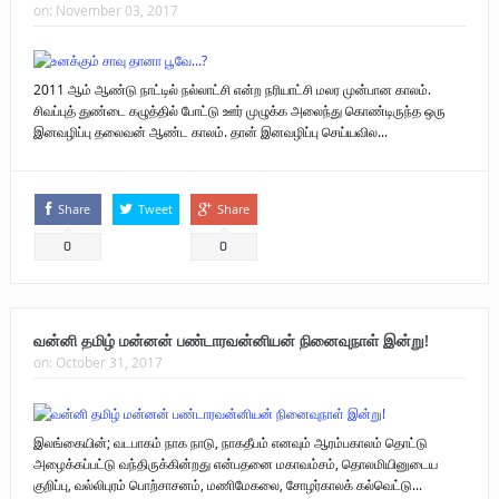
on:
November 03, 2017
2011 ஆம் ஆண்டு நாட்டில் நல்லாட்சி என்ற நரியாட்சி மலர முன்பான காலம்.
சிவப்புத் துண்டை கழுத்தில் போட்டு ஊர் முழுக்க அலைந்து கொண்டிருந்த ஒரு
இனவழிப்பு தலைவன் ஆண்ட காலம். தான் இனவழிப்பு செய்யவில...
Share
Tweet
Share
0
0
வன்னி தமிழ் மன்னன் பண்டாரவன்னியன் நினைவுநாள் இன்று!
on:
October 31, 2017
இலங்கையின்; வடபாகம் நாக நாடு, நாகதீபம் எனவும் ஆரம்பகாலம் தொட்டு
அழைக்கப்பட்டு வந்திருக்கின்றது என்பதனை மகாவம்சம், தொலமியினுடைய
குறிப்பு, வல்லிபுரம் பொற்சாசனம், மணிமேகலை, சோழர்காலக் கல்வெட்டு...