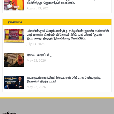
விபரிக்கிறது -ஜெயவசந்தன் நவரட்ணம்.
August 13, 2024
ஏனையவை
புலிகளின் குரல் பொறுப்பாளர் திரு. தமிழன்பன் (ஜவான்) அவர்களின்
புகழ் வணக்க நிகழ்வும் ‘விடுதலைச் சிற்பி’ நூல் மற்றும் ‘ஜவான் –
திடம் குன்றா தீக்குரல்’ இசைப்பேழை வெளியீடும்.
July 13, 2026
உரிமைப் போராட்டம் _
May 23, 2026
நாடாளுமன்ற உறுப்பினர் இராமநாதன் அர்ச்சுனா அவர்களுக்கு
நிலவனின் திறந்த மடல்!
May 23, 2026
கவிதை