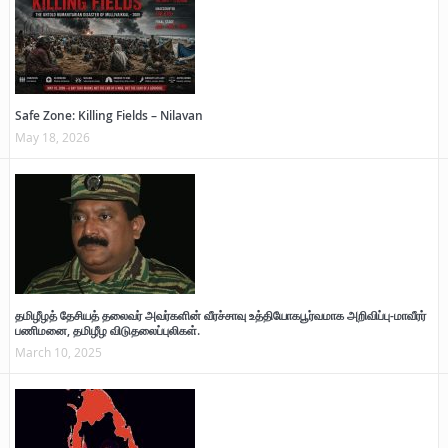
Safe Zone: Killing Fields – Nilavan
May 18, 2026
தமிழீழத் தேசியத் தலைவர் அவர்களின் வீரச்சாவு உத்தியோகபூர்வமாக அறிவிப்பு-மாவீரர்
பணிமனை, தமிழீழ விடுதலைப்புலிகள்.
March 10, 2025