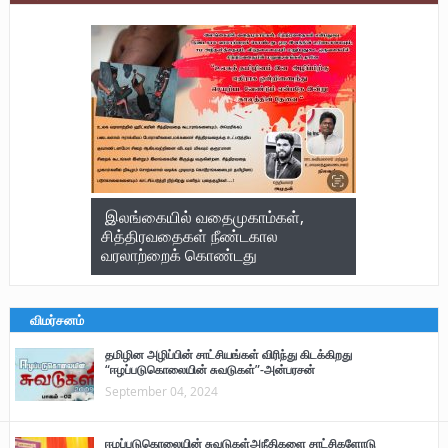
இலங்கையில் வதைமுகாம்கள்,
சித்திரவதைகள் நீண்டகால
வரலாற்றைக் கொண்டது
விமர்சனம்
தமிழின அழிப்பின் சாட்சியங்கள் விரிந்து கிடக்கிறது
“ஈழப்படுகொலையின் சுவடுகள்”-அன்பரசன்
September 04, 2024
ஈழப்படுகொலையின் சுவடுகள்அநீதிகளை சாட்சிகளோடு