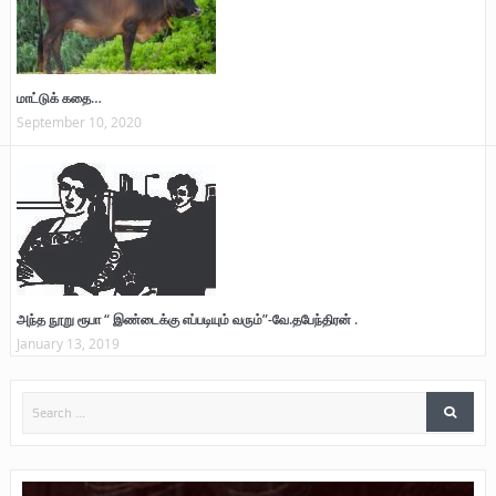
மாட்டுக் கதை…
September 10, 2020
அந்த நூறு ரூபா “ இண்டைக்கு எப்படியும் வரும்”-வே.தபேந்திரன் .
January 13, 2019