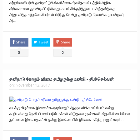
கற்றலோனியரின் தனிநாட்டுக் கோரிக்கை சர்வதேச மட்டத்தில் அதிக
சர்ச்சைகளை தூண்டிவிட்டுள்ளது. சுயாட்சிக்குரித்துடைய அந்தஸ்த்தை
அனுபவித்த கற்றலோனியர்கள் பிரிந்து சென்று தனிநாடு அமைக்க முயன்றனர்.
அ...
Share
Tweet
Share
0
0
தனிநாடு கோரும் உரிமை தமிழருக்கு உண்டு!- தீபச்செல்வன்
on:
November 12, 2017
வடக்கு கிழக்கை இணைக்க ஒருபோதும் ஆதரவளிக்கமாட்டோம் என்று
கூறியுள்ளது ஜே.வி.பி எனப்படும் மக்கள் விடுதலை முன்னணி. ஜே.வி.பியைப்போல
நுட்பமான இனவாத கட்சி ஒன்று இலங்கையில் இல்லை. மகிந்த ராஜபக்சவும்...