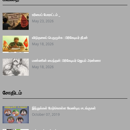
உரிமைப் போராட்டம் _
May 23, 2026
விடுதலைப் பெருமூச்சு : பிரிகேடியர் தீபன்
May 18, 2026
மண்ணின் மைந்தன்: பிரிகேடியர் ஜெயம் அண்ணா
May 18, 2026
சோதிடம்
இந்துக்கள் மேற்கொள்ள வேண்டிய சடங்குகள்
October 07, 2019