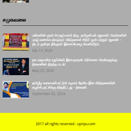
சமுகவலை
புலிகளின் குரல் பொறுப்பாளர் திரு. தமிழன்பன் (ஜவான்) அவர்களின்
புகழ் வணக்க நிகழ்வும் ‘விடுதலைச் சிற்பி’ நூல் மற்றும் ‘ஜவான் –
திடம் குன்றா தீக்குரல்’ இசைப்பேழை வெளியீடும்.
July 13, 2026
நாடாளுமன்ற உறுப்பினர் இராமநாதன் அர்ச்சுனா அவர்களுக்கு
நிலவனின் திறந்த மடல்!
May 23, 2026
தமிழீழ கலைபண்பாட்டுக் கழகம் தேசிய இன விடுதலையின்
எழுச்சி,புரட்சிக்கு வித்திட்டது – நிலவன்.
September 02, 2024
2017 all rights reserved - uyirpu.com