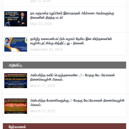
July 13, 2026
நாடாளுமன்ற உறுப்பினர் இராமநாதன் அர்ச்சுனா அவர்களுக்கு
நிலவனின் திறந்த மடல்!
May 23, 2026
தமிழீழ கலைபண்பாட்டுக் கழகம் தேசிய இன விடுதலையின்
எழுச்சி,புரட்சிக்கு வித்திட்டது – நிலவன்.
September 02, 2024
அறிவிப்பு
அன்பார்ந்த கவிப் பெருந்தகைகளே…! – மேதகு வே. பிரபாகரன்
நினைவெழுச்சி அகவம்.
March 17, 2025
அன்பார்ந்த போராளிகளுக்கு..! -மேதகு வே.பிரபாகரன் நினைவெழுச்சி
அகவம்.
March 17, 2025
நேர்காணல்