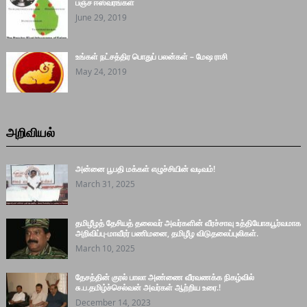
பஞ்ச ஈஸ்வரங்கள்
June 29, 2019
உங்கள் நட்சத்திர பொதுப் பலன்கள் – மேஷ ராசி
May 24, 2019
அறிவியல்
அன்னை பூபதி மக்கள் எழுச்சியின் வடிவம்!
March 31, 2025
தமிழீழத் தேசியத் தலைவர் அவர்களின் வீரச்சாவு உத்தியோகபூர்வமாக
அறிவிப்பு-மாவீரர் பணிமனை, தமிழீழ விடுதலைப்புலிகள்.
March 10, 2025
தேசத்தின் குரல் பாலா அண்ணை வீரவணக்க நிகழ்வில்
சு.ப.தமிழ்ச்செல்வன் அவர்கள் ஆற்றிய உரை.!
December 14, 2023