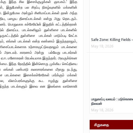
்கு இந்த சில இசைக்குழுக்கள் ஞாபகம்.’ இந்த
ள், இதுபோன்ற பல சிறப்பு நிகழ்வுகளில் மக்களின்
். இன்றுபோல அன்றும் சினிமாப்பாடல்கள் தான் அந்த
 புதிய, பழைய திரைப்பாடல்கள் என்று அது தொடரும்.
னர். பொதுவாக கச்சேரியின் இறுதிக் கட்டத்தில்தான்
் திரைப்பட பாடல்களிலும் துள்ளிசை பாடல்களில்
ுகட்டத்தில் துள்ளிசை பாடல்கள் பாடும்படி கேட்க
Safe Zone: Killing Fields 
ும், எங்கள் பாடல்கள் என்ற எண்ணம் இருந்ததாலும்,
May 18, 2026
ிசைப்பாடல்களாக உற்சாகமூட்டுவதாலும் பாடல்களை
ாகம் அடைவர். காரணம் அன்று பல்வேறு பாடகர்கள்
ஏ.ஈ. மனோகரன் பிரபல்யமாக இருந்தார். அவருக்கென
உண்மை. இந்த நேரத்தில் இன்னொரு முக்கிய செய்தியை
் எங்கள் பண்பாடு கலாசாரங்களை மீறாது நடந்து,
சை பாடல்களை இசைக்கச்சேரிகள் பார்க்கும் மக்கள்
ல்ல, விளம்பரங்களுக்கு கூட ஈழத்து துள்ளிசை
ம் இருந்த பாடல்களும் இவை என இலங்கை வானொலி
பாதுகாப்பு வலயம் : படுகொல
நிலவன்
May 18, 2026
சிறுகதை