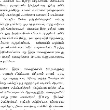
கள், புலவர்கள் கூட ஈழத்து வாழ்க்கையை சுவைபடவே
் மிகவும் குறைவாகவே இருந்துள்ளது. இன்று தமிழ்
கொண்டிருக்கிறது. படங்கள் பெண்களை தரக்குறைவாக
தமிழ் பாடகர்களும் பெண்களை வசைபாடும் பாடல்களை
ம் அதையே செய்ய முற்படுகின்றார்கள் என்பது
்பற்றி முன்னேற முடியாத நிலையில், மாற்று வழியை
்றுக் கொள்ளாததன் விளைவே இந்த மாற்றம் என்ற
 இது. இந்திய திரைப்படப்பாடல் எழுதுவோர் தமிழ்
 அப்பால் போய் நின்று, நடைமுறை பற்றி சிந்திக்காது,
்களை எழுதுகிறார்கள். உண்மையில் வாழ்வியல்
நாடகங்களில் காட்டப்படும் வாழ்க்கைக்கும் பெருத்த
றிக்கொள்ளக்கூடாது. இந்திய கலைஞர்களை ரசிப்பது
ள் எங்கள் கலைஞர்களை சிறப்பாக பேணுவோமானால்,
 ஐயமுமில்லை.
ுகளில் இந்திய கலைஞர்களின் நிகழ்வுகளுக்கு
 அனுமதி சீட்டுக்களை விற்கலாம் எனவும், அதே
் ஒரு ஈழத்துபாடகர் அல்லது குறித்த வெளிநாட்டில்
ல்லது வசிக்கும் ஒரு ஈழத்தமிழன் பாடினால், ஆடினால்,
ி ஒன்றை ஆக்கியளித்தால், நிகழ்வினை பார்க்க வந்த
ேள்வி கேட்பார்களாம். அதாவது இந்திய கலைஞர்களின்
சி என்று தானே சொன்னீர்கள், இப்போது இவர்கள்
ி செய்கிறார்கள், நாங்கள் மகிழ்ச்சியாக, உல்லாசமாக
வருகிறோம், நீங்கள் பணத்தை வாங்கிவிட்டு எங்களை