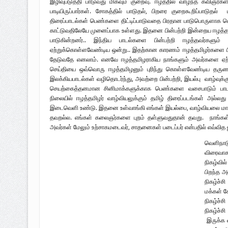
இழிவுபடுத்தி பாடுவது மிகவும் குறைவு. ஈழத்தில் வாழ்ந்த கவிஞர்
பாடியிருப்பார்கள். சோகத்தில் பாடுதல், பிறரை குறைகூறிப்பாடுதல
திரைப்பாடல்கள் பெண்களை திட்டிப்பாடுவதை பிரதான பாடுபொருளாக 
காட்டுவதிலேயே முனைப்பாக உள்ளது. இதனை பின்பற்றி இன்றைய ஈழத்
பாடுகின்றனர்.. இந்திய பாடல்களை பின்பற்றி ஈழத்தவர்களு
ஏற்றுக்கொள்ளவேண்டிய ஒன்று.. இதற்கான காரணம் ஈழத்தமிழர்களை பின
தேடுவதே எனலாம். எனவே ஈழத்தமிழராகிய நாங்களும் அவர்களை ஏற
செய்தியை ஒவ்வொரு ஈழத்தமிழனும் புரிந்து கொள்ளவேண்டிய தருணம்
இலக்கியபாடல்கள் வழிதொடர்ந்து, அவற்றை பின்பற்றி, இயல்பு வாழ்வுக்கு
செயற்கைத்தனமான சினிமாக்களுக்காக பெண்களை வசைபாடும் பாடல
நிலையில் ஈழத்தமிழர் வாழ்வியலுக்கும் தமிழ் திரைப்படங்கள் அல்லது 
இடைவெளி உண்டு. இதனை உள்வாங்கி எங்கள் இயல்பை, வாழ்வியலை மாற்
தவறல்ல. எங்கள் கலைஞர்களை புறம் தள்ளுவதுதான் தவறு. நாங்க
அவர்கள் மேலும் உற்சாகமடைவர், சாதனைகள் படைப்பர் என்பதில் எவ்வித
வெளிநாட
விரைவாக
நிகழ்வில
பிறந்த அ
நிகழ்ச்ச
மக்கள் க
நிகழ்ச்
நிகழ்ச்ச
இருக்க 