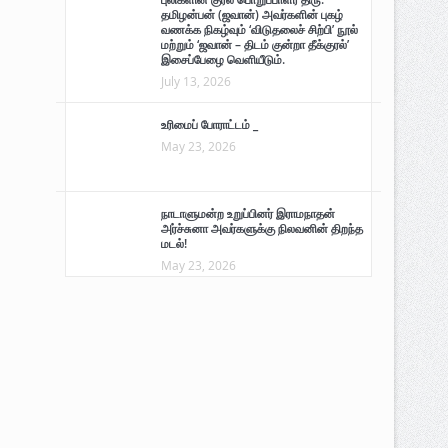
தமிழன்பன் (ஜவான்) அவர்களின் புகழ்
வணக்க நிகழ்வும் ‘விடுதலைச் சிற்பி’ நூல்
மற்றும் ‘ஜவான் – திடம் குன்றா தீக்குரல்’
இசைப்பேழை வெளியீடும்.
July 13, 2026
உரிமைப் போராட்டம் _
May 23, 2026
நாடாளுமன்ற உறுப்பினர் இராமநாதன்
அர்ச்சுனா அவர்களுக்கு நிலவனின் திறந்த
மடல்!
May 23, 2026