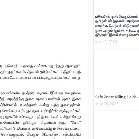
ாற்றுச் சுவடு
புலிகளின் குரல் பொறுப்பாளர் 
தமிழன்பன் (ஜவான்) அவர்களி
வணக்க நிகழ்வும் ‘விடுதலைச் 
்
நூல் மற்றும் ‘ஜவான் – திடம் 
தீக்குரல்’ இசைப்பேழை வெளிய
ன்பன் (ஜவான்) அவர்களின் புகழ் வணக்க நிகழ்வும் ‘விடுதலைச் சிற்பி’ நூல் மற்றும் ‘ஜவான் – 
July 13, 2026
ம் ஒரு பழமொழி. அதாவது காக்கை அழகற்றது, ஆனாலும்
ும் இருக்கலாம். ஆனால் தமிழ்மக்கள் அதிலும் ஈழத்
 நல்ல கொள்கையை கடைப்பிடித்து வாழ்வார்கள் என்று
கள் நாடகங்களில் நடித்தார். ஆனால் இப்போது அமரநிலை
Safe Zone: Killing Fields 
ற்றி, அவற்றிற்கு இசை அமைப்பாளர்கள் மூலம் இசை
May 18, 2026
ச்சிகளில் பாடிவந்தனர். அன்று அந்த இளைஞர்கள்
று சொல்லமுடியும். இவருடைய நிகழ்ச்சிகளுக்கு மக்கள்
ுபதுகளில் எங்களது ஈழத்து பாடல்கள் என்னும்போது
 வானொலியில் ஒலிக்கும். அதன்பின் இந்த “பொப்”
ட்டுமன்றி இலங்கை வானொலியிலும் இந்தப்பாடல்கள்
ொல்லமுடியும். இன்றும் அப்பாடல்கள் எம்மிடையே