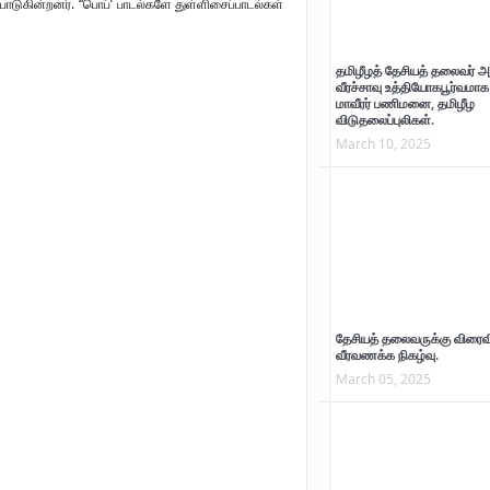
பாடுகின்றனர். “பொப்’ பாடல்களே துள்ளிசைப்பாடல்கள்
தமிழீழத் தேசியத் தலைவர் அ
வீரச்சாவு உத்தியோகபூர்வமாக 
மாவீரர் பணிமனை, தமிழீழ
விடுதலைப்புலிகள்.
March 10, 2025
ுகொலையின் சுவடுகள்”
வலிந்து காணாமல்
தேசியத் தலைவருக்கு விரைவ
ாகம்- 01 நூல் வெளியீடு-
ஆக்கப்பட்டவர்களின் உறவுகளால்
வீரவணக்க நிகழ்வு.
கவன ஈர்ப்பு போராட்டம்
March 05, 2025
முன்னெடுக்கப்பட்டது.(படங்கள்
இணைப்பு)