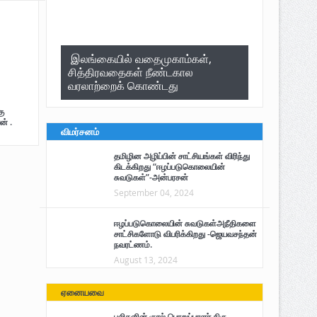
இலங்கையில் வதைமுகாம்கள்,
சித்திரவதைகள் நீண்டகால
வரலாற்றைக் கொண்டது
ு
ன் .
விமர்சனம்
தமிழின அழிப்பின் சாட்சியங்கள் விரிந்து
கிடக்கிறது “ஈழப்படுகொலையின்
சுவடுகள்”-அன்பரசன்
September 04, 2024
ஈழப்படுகொலையின் சுவடுகள்அநீதிகளை
சாட்சிகளோடு விபரிக்கிறது -ஜெயவசந்தன்
நவரட்ணம்.
August 13, 2024
ஏனையவை
புலிகளின் குரல் பொறுப்பாளர் திரு.