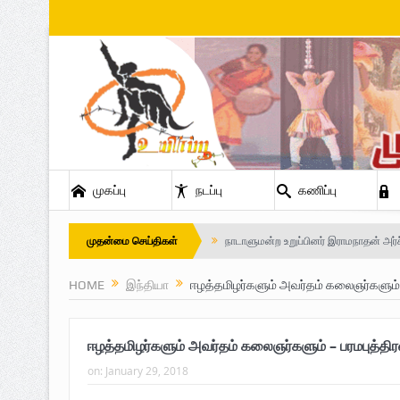
முகப்பு
நடப்பு
கணிப்பு
நாடாளுமன்ற உறுப்பினர் இராமநாதன் அர்ச
முதன்மை செய்திகள்
Safe Zone: Killing Fields – Nilavan
HOME
இந்தியா
ஈழத்தமிழர்களும் அவர்தம் கலைஞர்களும் –
பாதுகாப்பு வலயம் : படுகொலைக்களம் – 
விடுதலைப் பெருமூச்சு : பிரிகேடியர் தீபன்
ஈழத்தமிழர்களும் அவர்தம் கலைஞர்களும் – பரமபுத்திர
on:
January 29, 2018
மண்ணின் மைந்தன்: பிரிகேடியர் ஜெயம