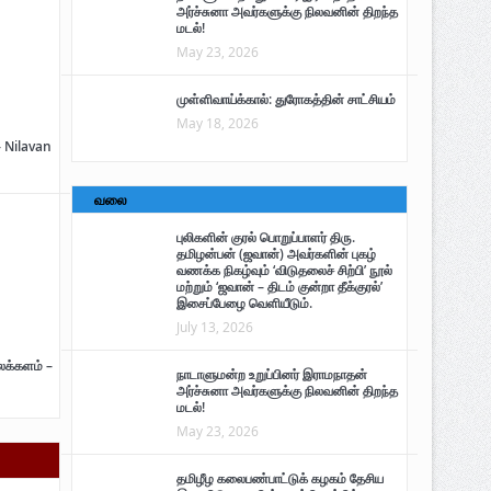
அர்ச்சுனா அவர்களுக்கு நிலவனின் திறந்த
மடல்!
May 23, 2026
முள்ளிவாய்க்கால்: துரோகத்தின் சாட்சியம்
May 18, 2026
– Nilavan
வலை
புலிகளின் குரல் பொறுப்பாளர் திரு.
தமிழன்பன் (ஜவான்) அவர்களின் புகழ்
வணக்க நிகழ்வும் ‘விடுதலைச் சிற்பி’ நூல்
மற்றும் ‘ஜவான் – திடம் குன்றா தீக்குரல்’
இசைப்பேழை வெளியீடும்.
July 13, 2026
ைக்களம் –
நாடாளுமன்ற உறுப்பினர் இராமநாதன்
அர்ச்சுனா அவர்களுக்கு நிலவனின் திறந்த
மடல்!
May 23, 2026
தமிழீழ கலைபண்பாட்டுக் கழகம் தேசிய