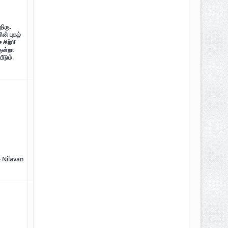
திரு.
ன் புகழ்
சிற்பி’
குன்றா
ீடும்.
திடம் குன்றா தீக்குரல்’ இசைப்பேழை
– Nilavan