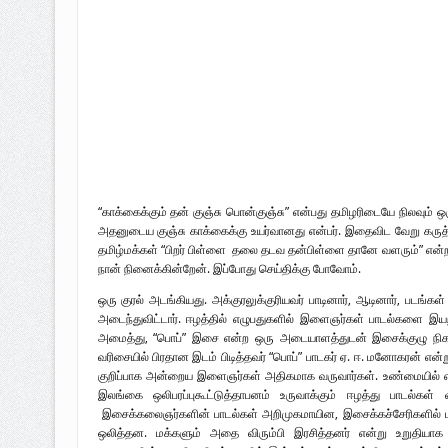
வரலாற்று ஆவணங்களின் வெளியீட்டு
முள்ளிவாய்க்கால்: செங்குருதி படிந்த வரல
முள்ளிவாய்க்கால்: துரோகத்தின் சாட்சியம
புலிகளின் குரல் பொறுப்பாளர் திரு. தமிழ
வெளியீடும்.
உரிமைப் போராட்டம் _
“காக்கைக்கும் தன் குஞ்சு பொன்குஞ்சு” என்பது தமிழரிடையே நிலவு
அதனுடைய குஞ்சு காக்கைக்கு உயர்வானது என்பர். இதைவிட வேறு கருத்த
தமிழ்மக்கள் “பிறர் பிள்ளை தலை தடவ தன்பிள்ளை தானே வளரும்” என்ற
நான் நினைக்கின்றேன். இப்போது செய்திக்கு போவோம்.
ஒரு குரல் அடங்கியது. அக்குரலுக்குரியவர் பாடினார், ஆடினார், படங்
அடைந்துவிட்டார். ஈழத்தில் எழுபதுகளில் இளைஞர்கள் பாடல்களை இய
அமைத்து, “பொப்” இசை என்ற ஒரு அடையாளத்துடன் இசைக்குழு நிகழ்
வரிசையில் பிரதான இடம் பிடித்தவர் “பொப்” பாடகர் ஏ. ஈ. மனோகரன் என்
குறிப்பாக அன்றைய இளைஞர்கள் அதிகமாக வருவார்கள். உண்மையில் எழ
இலங்கை ஒலிபரப்புகூட்டுத்தாபனம் உருவாக்கும் ஈழத்து பாடல்கள்
இசைக்கலைஞர்களின் பாடல்கள் அறிமுகமாயின, இசைக்கச்சேரிகளில் ம
ஒலித்தன. மக்களும் அதை விரும்பி இரசித்தனர் என்று உறுதியாக ச