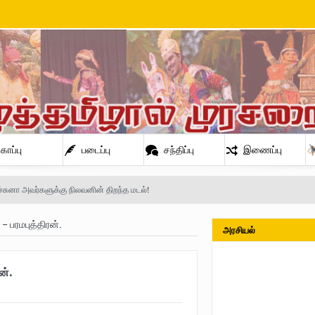
காப்பு
படைப்பு
சந்திப்பு
இணைப்பு
்சுனா அவர்களுக்கு நிலவனின் திறந்த மடல்!
 பரமபுத்திரன்.
அரசியல்
நிலவன்
ன்.
் அண்ணா