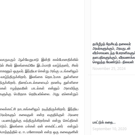
தமிழீழத் தேசியத் தலைவர்
அவர்களுக்கும், அவருடன்
வீரச்சாவடைந்த போராளிகளுக்
தளபதிகளுக்கும், வீரவணக்க
வொருவரும் ஆள்வேறுபாடு இன்றி கால்போனதிக்கில்
செலுத்த வேண்டும்.-நிலவன் 
ல் சிலர் இலங்கையிலே இடம்மாறி வாழ்ந்தனர், சிலர்
November 25, 2024
ரனும் ஒருவர். இந்தியா சென்று அங்கு படங்களிலும்
் வாழ்ந்திருக்கிறார். இலங்கை தொடர்பாக துள்ளிசை
ிருக்கிறார். திரைப்பாடல்களையும் தாண்டி துள்ளிசை
ாடல்கள் ஈழத்தவரின் பாடல்கள் என்னும் அளவிற்கு
்களுக்கு பெரிதாக தெரியவில்லை. அது ஏனென்றும்
ைக்காட்சி நாடகங்களிலும் நடித்திருக்கிறார். இந்திய
னால் அவர்களும் கலைஞன் என்ற வகுதிக்குள் அவரை
பயணத்துக்கு வந்திருக்கிறார்கள் என்று செய்திகள்
மாட்டுக் கதை…
ேண்டும். இலங்கை மக்கள் ஏன் கைவிட்டனர் என்றும்
September 10, 2020
. மொத்தத்தில் ஏ. ஈ. மனோகரன் என்ற ஒரு கலைஞனின்