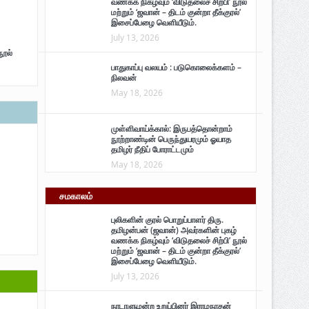
வணக்க நிகழ்வும் ‘விடுதலைச் சிற்பி’ நூல்
மற்றும் ‘ஜவான் – திடம் குன்றா தீக்குரல்’
இசைப்பேழை வெளியீடும்.
July 13, 2026
நூல்
பாதுகாப்பு வலயம் : படுகொலைக்களம் –
நிலவன்
May 18, 2026
முள்ளிவாய்க்கால்: இருபத்தொன்றாம்
நூற்றாண்டின் பெருந்துயரமும் ஓயாத
தமிழர் நீதிப் போராட்டமும்
May 18, 2026
சமகாலம்
புலிகளின் குரல் பொறுப்பாளர் திரு.
தமிழன்பன் (ஜவான்) அவர்களின் புகழ்
வணக்க நிகழ்வும் ‘விடுதலைச் சிற்பி’ நூல்
மற்றும் ‘ஜவான் – திடம் குன்றா தீக்குரல்’
இசைப்பேழை வெளியீடும்.
July 13, 2026
நாடாளுமன்ற உறுப்பினர் இராமநாதன்