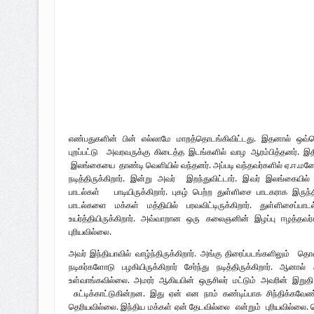
எண்பதுகளின் பின் எல்லாமே மாறத்தொடங்கிவிட்டது. இதனால் ஒவ்
புறப்பட்டு அவரவருக்கு கிடைத்த இடங்களில் வாழ ஆரம்பித்தனர். இதி
இலங்கையை தாண்டி வெளியில் வந்தனர். அப்படி வந்தவர்களில் ஏ.ஈ.மனோக
நடித்திருக்கிறார். இன்று அவர் இறந்துவிட்டார். இவர் இலங்கையில
பாடல்கள் பாடியிருக்கிறார். புகழ் பெற்ற துள்ளிசை பாடகராக இருந்த
பாடல்களை மக்கள் மத்தியில் பரவவிட்டிருக்கிறார். துள்ளிசைப்ப
உயர்த்தியிருக்கிறார். அவ்வாறான ஒரு கலைஞனின் இழப்பு ஈழத்தவர
புரியவில்லை.
அவர் இந்தியாவில் வாழ்ந்திருக்கிறார். அங்கு திரைப்படங்களிலும் தொல
நடிகர்களோடு பழகியிருக்கிறார் சேர்ந்து நடித்திருக்கிறார். ஆ
உள்வாங்கவில்லை. அமரர் ஆகியபின் ஒருசிலர் மட்டும் அவரின் இறுதி 
சுட்டிக்காட்டுகின்றன. இது ஏன் என நாம் கண்டிப்பாக சிந்திக்கவ
தெரியவில்லை. இந்திய மக்கள் ஏன் தேடவில்லை என்றும் புரியவில்லை