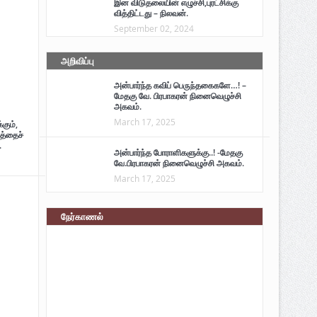
இன விடுதலையின் எழுச்சி,புரட்சிக்கு
வித்திட்டது – நிலவன்.
September 02, 2024
அறிவிப்பு
அன்பார்ந்த கவிப் பெருந்தகைகளே…! –
மேதகு வே. பிரபாகரன் நினைவெழுச்சி
அகவம்.
March 17, 2025
கும்,
த்தைச்
.
அன்பார்ந்த போராளிகளுக்கு..! -மேதகு
வே.பிரபாகரன் நினைவெழுச்சி அகவம்.
March 17, 2025
நேர்காணல்