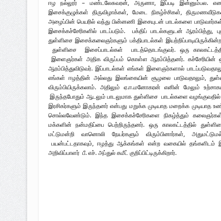
ஈழ நல்லூர் – மண்டலேசுவரன், அருணா, இப்படி இன்னும்பல. எனக
இசைக்குழுக்கள் திருவிழாக்கள், மேடை நிகழ்ச்சிகள், திருமணவீடுக
அழைப்பின் பெயரில் வந்து பின்னணி இசையுடன் பாடல்களை பாடுவார்கள
இசைக்கச்சேரிகளில் பாடப்படும். பக்திப் பாடல்களுடன் ஆரம்பித்து,
துள்ளிசை இசைக்கலைஞர்களும் பக்திபாடல்கள் இயற்றிப்பாடியிருக்கின்ற
துள்ளிசை இசைப்பாடல்கள் பாடத்தொடங்குவர். ஒரு காலகட்டத்தில
இளைஞர்கள் அதிக விருப்பம் கொள்ள ஆரம்பித்தனர். கச்சேரியின் ஒர
ஆரம்பித்துவிடுவர். இப்பாடல்கள் எங்கள் இளைஞர்களால் பாடப்படுவதால
எங்கள் ஈழத்தின் அல்லது இலங்கையின் சூழலை பாடுவதாலும், துள்ள
விரும்பியிருக்கலாம். அதிலும் ஏ.ஈ.மனோகரன் எனின் மேலும் உற்ச
இருந்தபோதும் ஆடலும் பாடலுமாக துள்ளிசை பாடல்களை வழங்குவதில் 
இரசிகர்களும் இருந்தனர் என்பது மறுக்க முடியாத மறைக்க முடியாத 
சொல்லவேண்டும். இந்த இசைக்கச்சேரிகளை நிகழ்த்தும் கலைஞர்கள
மக்களின் நன்மதிப்பை பெற்றிருந்தனர். ஒரு காலகட்டத்தில் துள்ளி
மட்டுமன்றி வானொலி நேயர்களும் விரும்பினார்கள், அதுமட்டும
பயன்பட்டதாகவும், ஈழத்து ஆக்கங்கள் என்ற வகையில் தங்களிட
அறிவிப்பாளர் பீ. எச். அப்துல் கமீட் குறிப்பிட்டிருக்கிறார்.