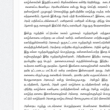
வாழ்க்கையின் இறுதிப்பயணம் சிறக்கவில்லை என்றே தெரிகிறது. கடைசி
கவலைப்படவேண்டிய அவசியமில்லை என்பது வேறு செய்தி. காரணம் உழைக
தன்வாழ்நாள் முழுவதும் செலவழித்து துன்பத்திலே வாழ்ந்து மடிந்த கார
எத்தனைபேர். ஆனால் இப்போது அவர் பற்றி பேசவில்லையா?. இல்லை, பார
அவர் மதிக்கப்படவில்லையா?. மனிதனால் மனிதன் எப்போது புரிந்து க
ஆனால் ஒரு கலைஞன் இறப்பில் சிறப்பு வராவிடின் அது ஒரு வேதனைநிலை 
இன்று ஈழத்தில் மட்டுமல்ல உலகம் பூராகவும் ஈழத்தமிழன் பரந்துவ
வாழ்க்கையை மாற்றாத பல மக்கள் உண்டு. எண்ணங்களை மாற்றியவனு
வளர்த்துக்கொண்டு அலையும் ஒருகூட்டமாக ஈழத்தமிழர் காணப்படுகின
வைத்திருக்கின்றனர். அவற்றை மாற்றவே விரும்புவதில்லை. அதில் ஒன்று 
இது எல்லா ஈழத்தமிழனுக்கும் பொருந்தாது. என்னைக்காப்பாற்ற இதை
வழிவகுத்ததும் இதே ஈழத்தமிழர்கள்தான். அதேவேளை இந்திய கலைஞ
தமக்குரிய ஒரு பெரும் தகைமையாகவும் கருதிக்கொள்வது. இந்தி
உயர்வாக கணிப்பது தவறல்ல. ஆனால் இலங்கை கலைஞர்களின் கலைச்ச
தவிர நட்டமடைய மாட்டோம் என்ற மனநிலை இன்மைதான் தவறு. அன்று
கலையை விரும்புவது கலைமேல் கொண்ட தாகமே தவிர வருவாய்க்காக அல
போதுமானதாக அமையும் என்று சொல்லமுடியாது. அன்றும் இந்த
நடாத்தினார், ஆனால், அதன் மூலம் வாழ்க்கை நடாத்தினார்கள் என
புரிந்தே வாழ்க்கை வண்டியை நகர்த்தினார்கள் என்பது அன்று வாழ்ந
வாழ்ந்த ஏனைய இசைக்கலைஞர்கள் அல்லாத கலைஞர்களுக்கும் பொருந
மட்டும் வாழ்ந்தால் அவனது வாழ்வு மிகவும் சோகமுடிவை எட்டும் நிலையி
அன்றைய ஈழத்து பாடகர்களை பொறுத்தவரை பெண்களை கேலிசெய்து,