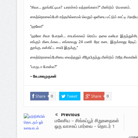
“சிவா… தூங்கிட்டியா? யாராச்சம் வந்தாங்களா?” மீண்டும் மௌனம்.
கைத்தொலைப்பேசி சத்தமில்லாமல் வெறும் ஒளியை மட்டும் காட்டி அலறிய
“ஹலோ!”
“ஹலோ சிவா பேசறன்… சாயங்காலம் ரொம்ப தலை வலியா இருந்துச்சிட
எங்கும் கிடைக்கல… எங்காவது 24 மணி நேர கடை இருக்கானு தேடிப் பி
தூங்கு. என்கிட்ட சாவி இருக்கு,”
கைத்தொலைப்பேசியை வைத்ததும் கீழேயிருந்து மீண்டும் அதே சிவாவின் க
“யாருடா போன்ல?”
– கே.பாலமுருகன்
Share
Tweet
Share
0
0
Previous
மலேசிய – சிங்கப்பூர் சிறுகதைகள்
ஒரு வாசகப் பார்வை – தொடர் 1
முதல