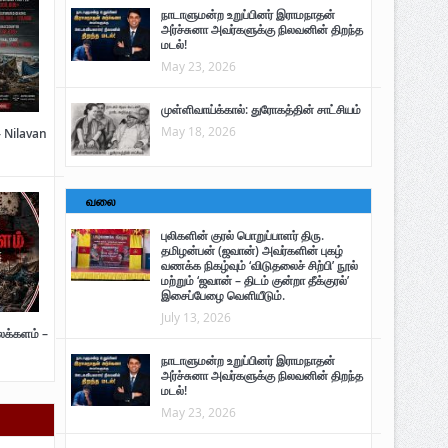
நாடாளுமன்ற உறுப்பினர் இராமநாதன்
அர்ச்சுனா அவர்களுக்கு நிலவனின் திறந்த
மடல்!
May 23, 2026
முள்ளிவாய்க்கால்: துரோகத்தின் சாட்சியம்
May 18, 2026
– Nilavan
வலை
புலிகளின் குரல் பொறுப்பாளர் திரு.
தமிழன்பன் (ஜவான்) அவர்களின் புகழ்
வணக்க நிகழ்வும் ‘விடுதலைச் சிற்பி’ நூல்
மற்றும் ‘ஜவான் – திடம் குன்றா தீக்குரல்’
இசைப்பேழை வெளியீடும்.
July 13, 2026
ைக்களம் –
நாடாளுமன்ற உறுப்பினர் இராமநாதன்
அர்ச்சுனா அவர்களுக்கு நிலவனின் திறந்த
மடல்!
May 23, 2026