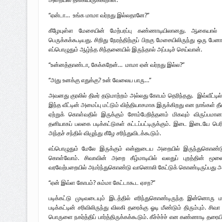
“ஏன்டா… உங்க மாமா வர்றது இல்லதானே?”
கீழேயுள்ள மேசையின் மேற்பரப்பு கண்ணாடியிலானது. ஆகையால்
பெருக்கக்கூடியது. சிறிது நேரத்திற்குப் பிறகு மேசையிலிருந்து ஒரு பேன
எப்பொழுதும் ஆழ்ந்த சிந்தனையில் இருந்தால் அப்படிச் செய்வான்.
“உன்னத்தாண்டா, கேக்கறேன்… மாமா ஏன் வர்றது இல்ல?”
“அது உனக்கு எதுக்கு? உன் வேலைய பாரு…”
அவனது குரலில் திடீர் தடுமாற்றம் அல்லது கோபம் தெரிந்தது. இவ்வீட்டில்
இந்த வீட்டின் அமைப்பு மட்டும் வித்தியாசமாக இருக்கிறது என நாங்கள் 
ஏற்றுக் கொள்வதில் இருக்கும் சோம்பேறித்தனம் மிகவும் விருப்ப
தனியாகப் பலகை படிக்கட்டுகள் கட்டப்பட்டிருக்கும். இடை இடையே பெர
அந்தச் சந்தில் விழுந்து கீழே சரிந்துவிடக்கூடும்.
எப்பொழுதும் மேலே இருக்கும் என்னுடைய அறையில் இருந்துகொண்டுத
கொள்வோம். சிவாவின் அறை கீழ்மாடியில் வலதுப் புறத்தின் மூ
வரவேற்பறையில் அமர்ந்துகொண்டு வானொலி கேட்டுக் கொண்டிருப்பது அ
“ஏன் இவ்ள கோபம்? சும்மா கேட்டாகூட ஏசற?”
படிக்கட்டு முடிவடையும் இடத்தில் எரிந்துகொண்டிருந்த இன்னொரு 
படிக்கட்டின் சரிவிலிருந்து விலகி தரைக்கு ஓடி மீண்டும் திரும்பும். 
பொருளை நகர்த்திப் பார்த்திருக்கக்கூடும். கீச்ச்ச்ச் என கண்ணாடி தரை