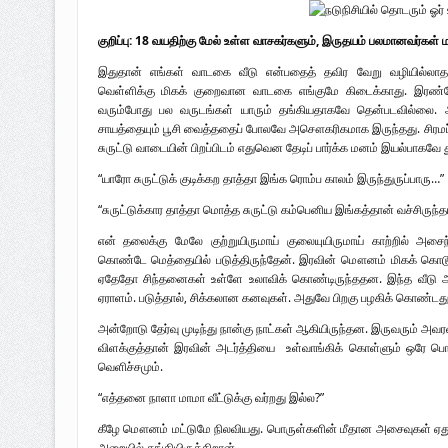
பாதுகாப்பு வலயம் : படுகொலைக்களம் – 
குறிப்பு: 18 வயதிற்கு மேல் உள்ள வாசகர்களும், இருதயம் பலமானவர்கள் 
விடுதலைப் பெருமூச்சு : பிரிகேடியர் தீபன்
இதுதான் எங்கள் வாடகை வீடு என்பதைத் தவிர வேறு வழியில்லாத
மண்ணின் மைந்தன்: பிரிகேடியர் ஜெயம
வெள்ளிக்கு மிகக் குறைவான வாடகை எங்குமே கிடைக்காது. இரண்ட
வரும்போது பல வருடங்கள் யாரும் தங்கியதாகவே தென்படவில்லை.
வரலாற்று ஆவணங்களின் வெளியீட்டு
சாயத்தையும் பூசி வைத்ததைப் போலவே அசௌகரிகமாக இருந்தது. சிரமப்பட்
சுருட்டு வாடையின் பிறப்பிடம் எதுவென தேடிப் பார்க்க மனம் இயல்பாகவே தூ
முள்ளிவாய்க்கால்: செங்குருதி படிந்த வரல
“யாரோ சுருட்டுக் குடிக்கற தாத்தா இங்க ரொம்ப காலம் இருந்துருப்பாரு…”
முள்ளிவாய்க்கால்: துரோகத்தின் சாட்சியம
“சுருட்டுக்கார தாத்தா மொத்த சுருட்டு கம்பெனிய இங்கத்தான் வச்சிருந்த
என் தலைக்கு மேலே குற்றுயிருமாய் குலையுயிருமாய் காற்றில் அசை
கொண்டே மெத்தையில் படுத்திருந்தேன். இரவின் மௌனம் மிகக் கொடூர
ஏதேதோ சிந்தனைகள் உள்ளே உலாவிக் கொண்டிருந்ததன. இந்த வீடு அப்ப
ஏராளம். படுத்தால், சிக்கலான கனவுகள். அதுவே பிறகு பழகிக் கொண்டது
அன்றோடு தேர்வு முடிந்து நான்கு நாட்கள் ஆகியிருந்தன. இருவரும் அவரவர்
விளக்குத்தான் இரவின் அடர்த்தியை உள்வாங்கிக் கொள்ளும் ஒரே 
வெளிச்சமும்.
“எத்தனை நாளா மாமா வீட்டுக்கு வர்றது இல்ல?”
கீழே மௌனம் மட்டுமே நிலவியது. பொருள்களின் மீதான அசைவுகள் ஏதும்
அறையில் தங்கியிருக்கிறான்.