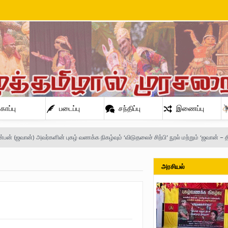
காப்பு
படைப்பு
சந்திப்பு
இணைப்பு
ன்பன் (ஜவான்) அவர்களின் புகழ் வணக்க நிகழ்வும் ‘விடுதலைச் சிற்பி’ நூல் மற்றும் ‘ஜவான் – 
அரசியல்
்சுனா அவர்களுக்கு நிலவனின் திறந்த மடல்!