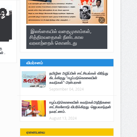
இலங்கையில் வதைமுகாம்கள்,
சித்திரவதைகள் நீண்டகால
வரலாற்றைக் கொண்டது
ு
ன் .
விமர்சனம்
தமிழின அழிப்பின் சாட்சியங்கள் விரிந்து
கிடக்கிறது “ஈழப்படுகொலையின்
சுவடுகள்”-அன்பரசன்
September 04, 2024
ஈழப்படுகொலையின் சுவடுகள்அநீதிகளை
சாட்சிகளோடு விபரிக்கிறது -ஜெயவசந்தன்
நவரட்ணம்.
August 13, 2024
ஏனையவை