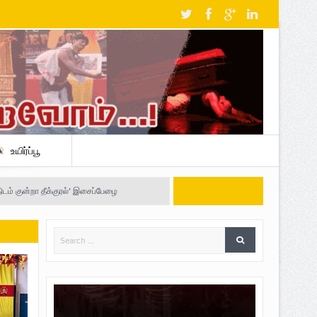
உயிர்ப்பூ
திடம் குன்றா தீக்குரல்’ இசைப்பேழை