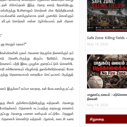
ட்டதன் மிச்சம்தான் இந்த அறை எனத் தோன்றியது.
ு எங்கிருந்து பேசினாலும் சொற்கள் மிக நேர்த்தியாகத்
லசமயங்களில் எனக்குள்ளாக நான் முனகிக் கொள்ளும்
்த வீட்டில் சொற்கள் என்ன ஆச்சர்யமாய் தன் மீதான
”
Safe Zone: Killing Fields 
May 18, 2026
னு வெறும் உறவா?”
து கேள்விகளின் மூலம் அவனை நெருங்க நினைக்கும் நம்
ு அவனிடமிருந்து திரும்ப நேரிடும். அவனது
்களைப் பற்றி இரவு முழுக்க குறைப்பட்டுக் கொண்டே
ாறி எல்லோரையும் விழுங்கத் துவங்கிவிடுவதைப் போல
ுந்து தொலையாமல் எதையோ கெட்டியாகப் பிடித்துத்
னம் இருக்கா? சும்மா உளறாத. உன் மேல எனக்கு நட்பும்
பாதுகாப்பு வலயம் : படுகொல
நிலவன்
ஒரு சீனக் குக்கிராமத்திலிருந்து வந்தவன். அவனது
May 18, 2026
ும்போதெல்லாம் அதனைக் கடப்பதற்கு ஏதாவது காரணம்
க இருப்பது அவனது யானை உண்டியல் மட்டுமே. அதனுள்
ம்போது அதனைக் கொண்டு வந்தான். ஆனால், கடைசி வரை
சிறுகதை