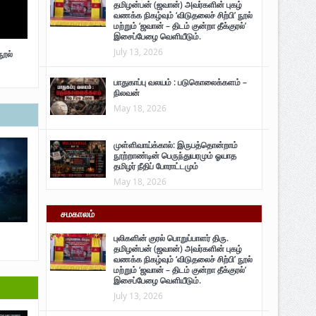
தமிழன்பன் (ஜவான்) அவர்களின் புகழ்
வணக்க நிகழ்வும் ‘விடுதலைச் சிற்பி’ நூல்
மற்றும் ‘ஜவான் – திடம் குன்றா தீக்குரல்’
இசைப்பேழை வெளியீடும்.
July 13, 2026
நூல்
பாதுகாப்பு வலயம் : படுகொலைக்களம் –
நிலவன்
May 18, 2026
முள்ளிவாய்க்கால்: இருபத்தொன்றாம்
நூற்றாண்டின் பெருந்துயரமும் ஓயாத
தமிழர் நீதிப் போராட்டமும்
May 18, 2026
சமகாலம்
புலிகளின் குரல் பொறுப்பாளர் திரு.
தமிழன்பன் (ஜவான்) அவர்களின் புகழ்
வணக்க நிகழ்வும் ‘விடுதலைச் சிற்பி’ நூல்
மற்றும் ‘ஜவான் – திடம் குன்றா தீக்குரல்’
இசைப்பேழை வெளியீடும்.
July 13, 2026