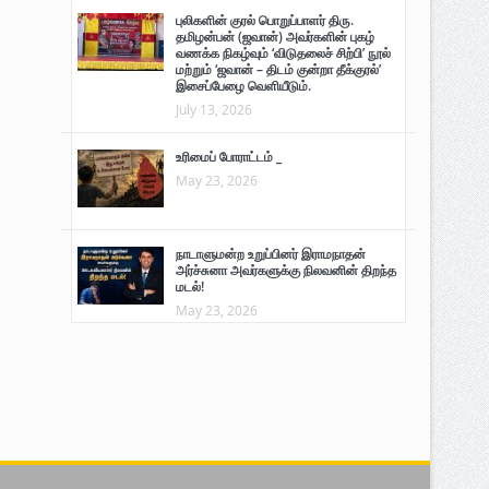
புலிகளின் குரல் பொறுப்பாளர் திரு.
தமிழன்பன் (ஜவான்) அவர்களின் புகழ்
வணக்க நிகழ்வும் ‘விடுதலைச் சிற்பி’ நூல்
மற்றும் ‘ஜவான் – திடம் குன்றா தீக்குரல்’
இசைப்பேழை வெளியீடும்.
July 13, 2026
உரிமைப் போராட்டம் _
May 23, 2026
நாடாளுமன்ற உறுப்பினர் இராமநாதன்
அர்ச்சுனா அவர்களுக்கு நிலவனின் திறந்த
மடல்!
May 23, 2026