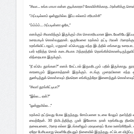
“சிவா… உங்க மாமா என்ன குடிக்காரரா? கோவிச்சிக்காத. அன்னிக்கு ச
“அப்படில்லாம் ஒன்னுமில்ல. இப்ப எல்லாம் சரியாச்சி”
“ம்ம்ம்ம்… அப்படின்னா ஓகே,”
எனக்கும் சிவாவிற்கும் இருக்கும் மிக சௌகரியமான இடைவேளியே இப்படி 
உரையாடிக் கொள்வதுதான். ஒருவேளை உறக்கம் தட்டி அவன் அறைக்குள
உறங்கிவிட்டாலும், மறுநாள் எப்பொழுது எந்த இடத்தில் எங்களது உரையாடல
யார் உதிர்த்த சொல் கடைசியாக அந்தரத்தில் தொங்கிக்கொண்டிருந்துவிட
விந்தையாக இருக்கும்.
“நீ எப்பெ தூங்கன?” எனக் கேட்டால் இருவரிடமும் பதில் இருக்காது. தூரத
காரணமும் இதுவாகத்தான் இருக்கும். சடங்கு முறையிலான எந்த ஒத்த
துண்டித்துக் கொள்ளவும் திடீரென எங்கிருந்தோ இணைத்துக் கொள்ளவும்
“சிவா! தூங்கிட்டியா?”
“இல்ல… ஏன்?”
“ஒன்னுமில்ல. .”
உறக்கம் தட்டுவது போல இருந்தது. சோம்பலான உடலை மேலும் தளர்த்தி 
வைத்தேன். 30 நிமிடத்திற்கு முன் இலேசாக நான் உறங்கியது திடீரெ
தலையணை, அறை எல்லா இடங்களிலும் பரவுவதைப் போல உணர்கிறேன். எ
ஏதோ பேசியவாறு வெளியேறியதும் நினைவில் இருந்தது. சட்டென விழிப்பு.