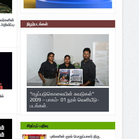
வர்களின்
நிழற்படங்கள்
அறிவிப்பு-
“ஈழப்படுகொலையின் சுவடுகள்”
ில்
2009 – பாகம்- 01 நூல் வெளியீடு-
படங்கள்.
சிறப்புப் பதிவு
புலிகளின் குரல் பொறுப்பாளர் திரு.