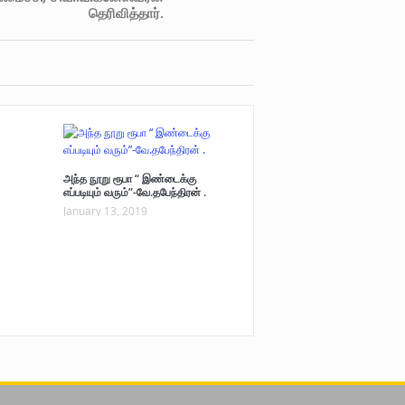
தெரிவித்தார்.
அந்த நூறு ரூபா “ இண்டைக்கு
எப்படியும் வரும்”-வே.தபேந்திரன் .
January 13, 2019