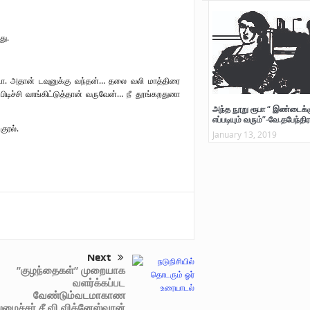
து.
ா. அதான் டவுனுக்கு வந்தன்… தலை வலி மாத்திரை
டிச்சி வாங்கிட்டுத்தான் வருவேன்… நீ தூங்கறதுனா
அந்த நூறு ரூபா “ இண்டைக்க
எப்படியும் வரும்”-வே.தபேந்திர
ுரல்.
January 13, 2019
Next
”குழந்தைகள்” முறையாக
வளர்க்கப்பட
வேண்டும்வடமாகாண
மைச்சர் சீ.வி.விக்னேஸ்வரன்