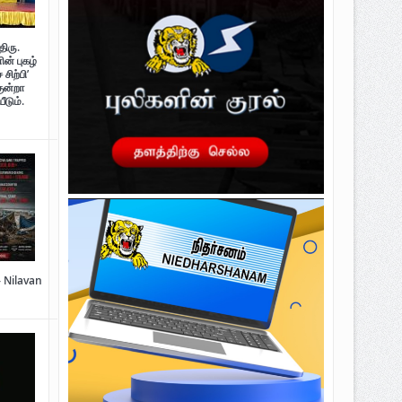
திரு.
ன் புகழ்
சிற்பி’
குன்றா
ீடும்.
– Nilavan