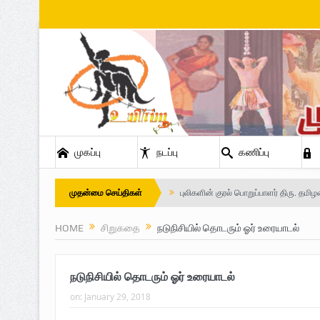
முகப்பு
நடப்பு
கணிப்பு
முதன்மை செய்திகள்
புலிகளின் குரல் பொறுப்பாளர் திரு. தமிழ
வெளியீடும்.
HOME
சிறுகதை
நடுநிசியில் தொடரும் ஓர் உரையாடல்
உரிமைப் போராட்டம் _
நடுநிசியில் தொடரும் ஓர் உரையாடல்
நாடாளுமன்ற உறுப்பினர் இராமநாதன் அர்ச
on:
January 29, 2018
Safe Zone: Killing Fields – Nilavan