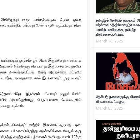
 அதிலிருந்து எதை நகர்த்தினாலும் அதன் ஓசை
தமிழீழத் தேசியத் தலைவர் அ
வீரச்சாவு உத்தியோகபூர்வமாக 
ாவை நகர்த்திப் பார்ப்பது போன்ற ஒலி எழும்பியது. சிவா
மாவீரர் பணிமனை, தமிழீழ
விடுதலைப்புலிகள்.
March 10, 2025
 படிக்கட்டின் ஓரத்தில் ஓர் அறை இருக்கிறது. எதற்காக
தீவிரமாகச் சிந்தித்தது கிடையாது. இருப்பதை வெறுமனே
மானதாக அமைந்துவிட்டது. அந்த அறைக்காக மட்டுமே
ிய சந்து. தவறுதலாக கால் இடறினாலும் முழு உடலும்
்தான் கீழே இருக்கும் சிவாவும் நானும் பேசிக்
தேசியத் தலைவருக்கு விரைவ
லையில் அமைந்துள்ளது. பெரும்பாலான வேளைகளில்
வீரவணக்க நிகழ்வு.
வனது பழக்கம்.
March 05, 2025
மஞ்சள் விளக்கும் காற்றில் இலேசாக ஆடியது. ஒளி
சிவா கையை மேசையிலிருந்து எடுக்கவில்லை. மேலும் ஒரு
யிலிருந்து எழுந்த ஒலி பற்களைக் கூசியது. மணி 12க்கு