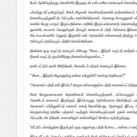
மேல் ஆகியிருந்தது. வெளியில் இருளுடன் யார் யாரோ உரையாடிக் கொண்ட
பக்கத்து வீட்டிலிருக்கும் சீனக் கிழவன் வெளிவரந்தாவில் நாற்காலியைப
கொண்டிருந்துவிட்டு அப்படியே உறங்கிவிடுவான். அவனது பொழுதுகள்
உலகில் வேறு யாரும் இருப்பதில்லை. எதிரில் இருப்பவர்களைத் தொலைத்
துவங்கி, சுயமாக அவனுக்குள் நிகழும் உரையாடல் பற்றி அக்கறை இல்லா
சில சமயங்களில் அதுவும் இருளில் என் அறையின் சன்னலைத் திறந்து 
அச்சமும் நடுக்கமும் பற்றிக் கொள்கின்றன.
திடீரென ஒரு சுருட்டு வாசமும் வீசியது. “சிவா… இந்தச் சுருட்டு நாத
நீதான் சுருட்டு குடிக்கிறேனு நினைச்சுக்குவாங்க…”
நான் மட்டும் தான் சிரித்தேன். சிவாவிடம் எந்தச் சலனமும் இல்லை.
” சிவா… இந்தக் கிழவனுக்கு என்ன வந்துச்சி? உனக்கு தெரியுமா?”
“அவனைப் பத்தி ஏன் இப்பெ? ஊருல உள்ளவனுங்க பத்தி கவலைப்பட்டுத்தா
சிவா வேறுவகையான தொனியைக் கொண்டிருந்தான். எப்பொழுதும் சிரி
அவனிடம் கைவசம் இருக்கும். இப்பொழுது ஆச்சர்யமாக விரக்தியும் பத
அவனைப் பார்த்துவிட்டு வரலாம் எனத் தோன்றியது. ஆனாலும் இப்படி அற
வெறுமைக்கு நடுவே புத்தகம் படித்துக் கொண்டிருப்பதன் மூலம் எனக
அப்படியே கிடந்தேன். கைகளிலும் கால்களிலும் சோர்வு படிந்திருந்தது.
“வீட்டுப் பக்கத்துலெ இருக்கும் ஒரு மனுசாளு பத்தி பேசாம… என்னடா வா
இந்த வீட்டின் அமைப்பு குறித்து எனக்குத் திடீர் சந்தேகமும் பிரமிப்பும