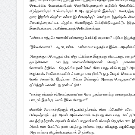
தொடங்கிய வேலைப்பாடுகள் வெற்றிப்பெறாததால் பாதியில் தேங்கிவி
கீழ்த்தரைக்கும் மேல்மாடிக்கும் 8 அடி தூரம்தான் இருக்கும். மேலிருந்த
தரை இறங்கி கீழுள்ள எல்லா இடங்களுக்கும் சென்றடைந்துவிடும். சி
சிலவார்த்தைகள்கூட கீழுள்ள சிவாவிற்குக் கேட்டுவிடுவதுண்டு. இந
இரகசியங்களைப் பகிங்கரமாகத் தெரிவிக்கன்றன.
“என்னடா சத்தமே காணம்? எங்காவது போய்ட்டு வரலாமா? கடுப்பா இருக்கு
“இல்ல வேணாம்… ஆமா, என்கூட உண்மையா பழகுறியா இல்ல… அவுஸ்மேட்
அவனுக்கு எப்பொழுதும் பிறர் மீது நம்பிக்கை இருந்தது கிடையாது. தன
முயற்சிகளை உடைத்து ஊனமாக்கிவிடுவான். வெறும் முனகலோட
வேலையிடத்தில்கூட நெருங்கிய நண்பர்கள் கிடையாது. எப்பொழுதும் அவர
இருப்பான். சிலவேளைகளில் அவனது நாவு நீண்டு ஒரு பெரும் இரவாக ம
பேசிக் கொண்டே இருப்பான். அப்படி இன்னமும் அவனது பொழுதுகளிலிர
தப்பித்துக் கொண்டது நான் மட்டுமே.
“உனக்கு எப்பவும் சந்தேகம்தானா? உன் மேல முதல்ல உனக்கு ஏதாவது பிடிமா
பாசமும் இருக்கு. பொய் இல்ல. போதுமா?”
மீண்டும் மௌனத்திற்குத் திரும்பியிருந்தான். சிவா ஈப்போவில் ஏதோ 
பின்புலத்தைப் பற்றி அவன் அவ்வளவாகக் கூறியது கிடையாது. கேட்க
வைத்திருந்தான். அவனிடம் மிகப் பாதுகாப்பாய் மிகவும் நெருக்கமா
அவன் காசு போட்டும் நான் பார்த்தது இல்லை. இந்த வீட்டிற்கு வரு
அது காற்றை விழுங்கியபடித்தான் இருக்கிறது.