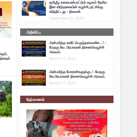
தமிழீழ கலைபண்பாட்டுக் கழகம் தேசிய
இன விடுதலையின் எழுச்சி,புரட்சிக்கு
வித்திட்டது – நிலவன்.
September 02, 2024
அறிவிப்பு
அன்பார்ந்த கவிப் பெருந்தகைகளே…! –
மேதகு வே. பிரபாகரன் நினைவெழுச்சி
அகவம்.
கும்,
த்தைச்
March 17, 2025
.
அன்பார்ந்த போராளிகளுக்கு..! -மேதகு
வே.பிரபாகரன் நினைவெழுச்சி அகவம்.
March 17, 2025
நேர்காணல்