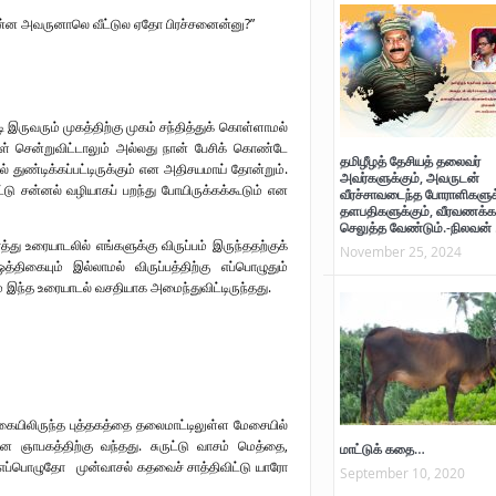
ொன்ன அவருனாலெ வீட்டுல ஏதோ பிரச்சனைன்னு?”
இருவரும் முகத்திற்கு முகம் சந்தித்துக் கொள்ளாமல்
் சென்றுவிட்டாலும் அல்லது நான் பேசிக் கொண்டே
தமிழீழத் தேசியத் தலைவர்
் துண்டிக்கப்பட்டிருக்கும் என அதிசயமாய் தோன்றும்.
அவர்களுக்கும், அவருடன்
்டு சன்னல் வழியாகப் பறந்து போயிருக்கக்கூடும் என
வீரச்சாவடைந்த போராளிகளுக்
தளபதிகளுக்கும், வீரவணக்க
செலுத்த வேண்டும்.-நிலவன் 
்து உரையாடலில் எங்களுக்கு விருப்பம் இருந்ததற்குக்
November 25, 2024
ிகையும் இல்லாமல் விருப்பத்திற்கு எப்பொழுதும்
 இந்த உரையாடல் வசதியாக அமைந்துவிட்டிருந்தது.
கையிலிருந்த புத்தகத்தை தலைமாட்டிலுள்ள மேசையில்
ன ஞாபகத்திற்கு வந்தது. சுருட்டு வாசம் மெத்தை,
மாட்டுக் கதை…
ப்பொழுதோ முன்வாசல் கதவைச் சாத்திவிட்டு யாரோ
September 10, 2020