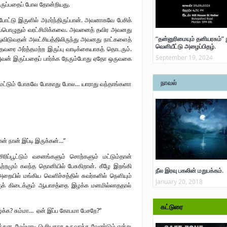
ிருப்பதைப் போல தோன்றியது.
் போட்டு இருளில் அமர்ந்திருப்பான். அவனாகவே பேசிக்
 எப்பொழுதும் வரட்சிமிக்கவை. அவனைத் தவிர அவனது
“தன்னுரிமையும் தனியரசும்” 
துவிடுவதன் அலட்சியத்திலிருந்து அவனது நாட்களைத்
வெளியீட்டு அழைப்பிதழ்.
தவரை அர்த்தமற்ற இருப்பு வாடிக்கையாகத் தொடரும்.
September 19, 2024
அவன் இருப்பதைப் பார்க்க நேரும்போது ஏதோ ஒருவகை
நாவல்
்தம் மட்டும் போகவே போகாது போல… யாராது வந்தாங்கனா
ன் நான் இப்டி இருக்கன்…”
ப்பூட்டும் வசனங்களும் சொற்களும் மட்டும்தான்
ற்றமும் கலந்த தொனியில் பேசுகிறான். கீழே இறங்கி
நீல இரவு பகலின் மறுபக்கம்.
ையில் மங்கிய வெளிச்சத்தில் சுவர்களில் நெளியும்
January 20, 2018
்குக் கிடைக்கும் ஆயாசத்தை இழக்க மனமில்லாததால்
கட்டுரை
ழ்க்க? சும்மா… ஏன் இப்ப கோபமா பேசறே?”
் எழுந்தன. மேல்மாடி பெரியதாக உருவாக்க வேண்டும் என்று