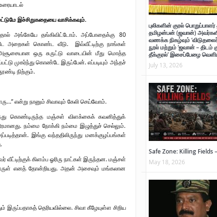
நிலவன்
மட்டுமே இச்சிறுகதையை வாசிக்கவும்.
புலிகளின் குரல் பொறுப்பாளர் 
தமிழன்பன் (ஜவான்) அவர்களி
தால் அங்கேயே தங்கிவிட்டோம். அப்போதைக்கு 80
வணக்க நிகழ்வும் ‘விடுதலைச் 
் அண்ணா
ே அறைகள் கொண்ட வீடு. இவ்வீட்டிற்கு நாங்கள்
நூல் மற்றும் ‘ஜவான் – திடம் 
 அசூசையான ஒரு சுருட்டு வாடையின் மீது மொத்த
தீக்குரல்’ இசைப்பேழை வெளிய
டு முகர்ந்து கொண்டே இருப்பேன். எப்படியும் அந்தச்
July 13, 2026
ண்டி நிற்கும்.
ாற்றுச் சுவடு
்
ாரு…” என்று நானும் சிவாவும் கேலி செய்வோம்.
ந்து கொண்டிருந்த மஞ்சள் விளக்கைக் கவனித்துக்
மானது. நம்மை நோக்கி நம்மை இழுத்துச் செல்லும்.
டித்தான். இங்கு வந்ததிலிருந்து மனக்குழப்பங்கள்
.
Safe Zone: Killing Fields 
 வீட்டிற்குக் கிளம்ப ஓரிரு நாட்கள் இருந்தன. மஞ்சள்
May 18, 2026
பொருள் எனத் தோன்றியது. அதன் அசைவும் மங்கலான
 இருப்பதாகத் தெரியவில்லை. சிவா கீழேயுள்ள சிறிய