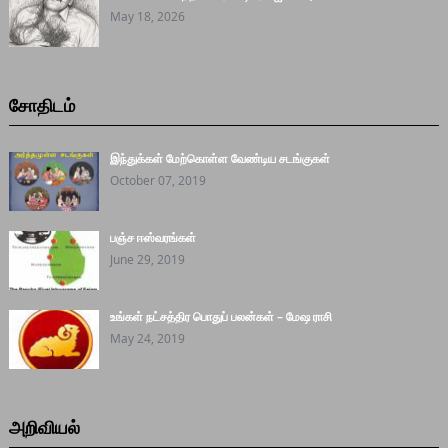
May 18, 2026
சோதிடம்
இந்துக்கள் மேற்கொள்ள வேண்டிய சடங்குகள்
October 07, 2019
பஞ்ச ஈஸ்வரங்கள்
June 29, 2019
உங்கள் நட்சத்திர பொதுப் பலன்கள் – மேஷ ராசி
May 24, 2019
அறிவியல்