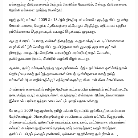
மக்களுக்கு விடுதலையைப் பெற்றுக் கொடுக்க வேண்டும். அல்லது விடுதலையை
நோக்கி மக்களை நகர்த்த வேண்டும்.
ஈழத் தமிழ் மக்கள், 2009 மே 18 ஆம் திகதியுடன் எல்லாமே முடிந்து விட்டது என்ற
சோகம், கவலை, வெறுப்பு ஆகியவற்றை எந்நேரமும் சிந்தித்து, எதிர்காலம் பற்றிய
நம்பிக்கையை இழந்து வாழக் கூடாது; இருக்கவும் முடியாது.
ஆயுத போராட்டப் பாதை, வலிகள் நிறைந்தது. அது எமக்குப் பல படிப்பினைகளை
வழங்கி விட்டுச் சென்று விட்டது. விடுதலை என்பது கரடு முரடான முட்கள்
நிறைந்த பாதை. ஆகவே நீண்ட வரலாற்றுப் பாரம்பரியத்தைக் கொண்ட,
தனித்துவமான இனம், மீண்டும் வழுக்கி விழக் கூடாது.
ஆகவே, தமிழ் மக்களுக்குத் தமது வருங்காலம் பற்றிய நம்பிக்கை ஒளிக்கீற்றுகள்
தெரியும்படியாகத் தமிழ்த் தலைமைகள் செயற்படுகின்றனவா எனத் தமிழ்
மக்களின் அடிமனதில் உதிக்கும் சந்தேகங்களுக்கு விடைகள் கிடைக்கவில்லை.
அண்மைக் காலங்களில் தமிழ்த் தேசியக் கூட்மைப்பின் பங்காளிக் கட்சிகளிடையே
நடைபெற்று வரும் கருத்தாடல்கள், கருத்தாழம் மிக்கதாக, ஆக்கபூர்வமானதாக
இல்லாமல், பரஸ்பர ஒற்றமையை வெட்டிப் புதைப்பதாக உள்ளது.
மே மாதம் 2009 க்கு முன்னர், தமிழ் மக்கள் தொடர்பில் முக்கிய தீர்மானங்களை
மேற்கொள்ளும், அதை நிறைவேற்றும் தரப்பினராக புலிகள் மட்டுமே இருந்தனர்.
அக்கால கட்டத்தில் புலிகளிடம் காணப்பட்ட படை பலம், நாட்டுக்கான தியாகங்கள்
எல்லாம் அவர்களது தீர்மானங்களுக்கு உயிர் கொடுத்தன; வலுச் சேர்த்தன.
தனிப்பட்ட விருப்புவெறுப்புகளினால், புலிகளை ஆதரிக்காத தமிழர்கள் கூட,