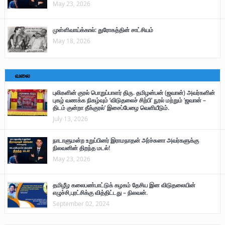
May 23, 2026
முள்ளிவாய்க்கால்: துரோகத்தின் சாட்சியம்
May 18, 2026
வலை
புலிகளின் குரல் பொறுப்பாளர் திரு. தமிழன்பன் (ஜவான்) அவர்களின்
புகழ் வணக்க நிகழ்வும் ‘விடுதலைச் சிற்பி’ நூல் மற்றும் ‘ஜவான் –
திடம் குன்றா தீக்குரல்’ இசைப்பேழை வெளியீடும்.
July 13, 2026
நாடாளுமன்ற உறுப்பினர் இராமநாதன் அர்ச்சுனா அவர்களுக்கு
நிலவனின் திறந்த மடல்!
May 23, 2026
தமிழீழ கலைபண்பாட்டுக் கழகம் தேசிய இன விடுதலையின்
எழுச்சி,புரட்சிக்கு வித்திட்டது – நிலவன்.
September 02, 2024