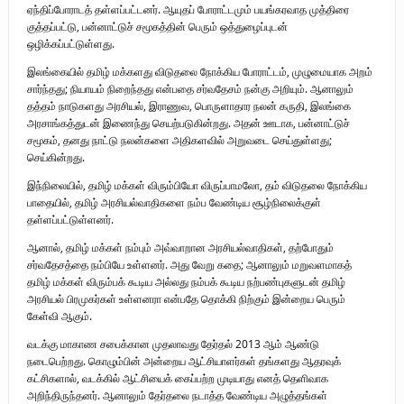
ஏந்திப்போராடத் தள்ளப்பட்டனர். ஆயுதப் போராட்டமும் பயங்கரவாத முத்திரை
குத்தப்பட்டு, பன்னாட்டுச் சமூகத்தின் பெரும் ஒத்துழைப்புடன்
ஒழிக்கப்பட்டுள்ளது.
இலங்கையில் தமிழ் மக்களது விடுதலை நோக்கிய போராட்டம், முழுமையாக அறம்
சார்ந்தது; நியாயம் நிறைந்தது என்பதை சர்வதேசம் நன்கு அறியும். ஆனாலும்
தத்தம் நாடுகளது அரசியல், இராணுவ, பொருளாதார நலன் கருதி, இலங்கை
அரசாங்கத்துடன் இணைந்து செயற்படுகின்றது. அதன் ஊடாக, பன்னாட்டுச்
சமூகம், தனது நாட்டு நலன்களை அதிகளவில் அறுவடை செய்துள்ளது;
செய்கின்றது.
இந்நிலையில், தமிழ் மக்கள் விரும்பியோ விருப்பாமலோ, தம் விடுதலை நோக்கிய
பாதையில், தமிழ் அரசியல்வாதிகளை நம்ப வேண்டிய சூழ்நிலைக்குள்
தள்ளப்பட்டுள்ளனர்.
ஆனால், தமிழ் மக்கள் நம்பும் அவ்வாறான அரசியல்வாதிகள், தற்போதும்
சர்வதேசத்தை நம்பியே உள்ளனர். அது வேறு கதை; ஆனாலும் மறுவளமாகத்
தமிழ் மக்கள் விரும்பக் கூடிய அல்லது நம்பக் கூடிய நற்பண்புகளுடன் தமிழ்
அரசியல் பிரமுகர்கள் உள்ளனரா என்பதே தொக்கி நிற்கும் இன்றைய பெரும்
கேள்வி ஆகும்.
வடக்கு மாகாண சபைக்கான முதலாவது தேர்தல் 2013 ஆம் ஆண்டு
நடைபெற்றது. கொழும்பின் அன்றைய ஆட்சியாளர்கள் தங்களது ஆதரவுக்
கட்சிகளால், வடக்கில் ஆட்சியைக் கைப்பற்ற முடியாது எனத் தெளிவாக
அறிந்திருந்தனர். ஆனாலும் தேர்தலை நடாத்த வேண்டிய அழுத்தங்கள்