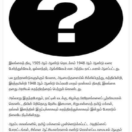
புலிகளின் குரல் பொறுப்பாளர் திரு. தமிழன்பன் (ஜவான்) அவர்களின் புகழ்
வணக்க நிகழ்வும் ‘விடுதலைச் சிற்பி’ நூல் மற்றும் ‘ஜவான் – திடம் குன்றா
தீக்குரல்’ இசைப்பேழை வெளியீடும்.
உரிமைப் போராட்டம் _
நாடாளுமன்ற உறுப்பினர் இராமநாதன் அர்ச்சுனா அவர்களுக்கு நிலவனின்
இலங்கைத் தீவு, 1505 ஆம் ஆண்டு தொடக்கம் 1948 ஆம் ஆண்டு வரை
திறந்த மடல்!
போர்த்துக்கேயர், ஒல்லாந்தர், ஆங்கிலேயர் என அந்நிய நாட்டவரால் ஆளப்பட்டது.
பல நூற்றாண்டுகளுக்கும் ​​மேலாக, அடிமைத்தளையில் சிக்கியிருந்து, கத்தியின்றி,
இரத்தமின்றி 1948 ஆம் ஆண்டு பெப்ரவரி மாதம் நான்காம் திகதி, இலங்கை
தனது அரசியல் சுதந்திரத்தைப் பெற்றுக் கொண்டது.
அவ்வாறு இருந்தபோதும், நாட்டின் வடக்கு, கிழக்கு பிரதேசங்களைப் பூர்வீகமாகக்
கொண்ட, தீவின் பிறிதொரு தேசிய இனமான, சிறுபான்மைத் தமிழ் மக்கள்,
தங்கள் இனத்தின் இருப்புக்காகவும் சுதந்திரத்துக்காகவும் இன்றும் போராடும்
நிலையே நீடிக்கின்றது.
ஆரம்ப காலங்களில், தமிழ் மக்களால் முன்னெடுக்கப்பட்ட அஹிம்சைப்
போராட்டங்கள், சிங்கள ஆட்சியாளர்களால் கண்டு கொள்ளப்படாமையால் ஆயுதம்