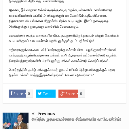
திக்குத்திசை தெரியாது பயணிக்கின்றது.
ஆகவே, இவ்வாறான சிக்கல்களுக்கு விடிவு பிறக்க, மக்களின் மனங்களோடு
உரையாடுபவர்கள் மட்டும் அரசியலுக்குள் வர வேண்டும். புதிய சிந்தனை,
நிதானமாக விடயங்களை சீர்தூக்கி பார்க்க கூடிய புதிய இளம் தலைமுறை
அரசியலுக்குள் நுழைவது காலத்தின் தேவையாகும்.
தலைவர்கள் கடந்த காலங்களில் விட்ட தவறுகளிலிருந்து பாடம் கற்றுக் கொள்ளக்
கூடிய பக்குவம் உடையவர்கள் அரசியலுக்குள் தடம் பதிக்கட்டும்.
கதிரைகளுக்காக கடை விரிப்பவர்களுக்கு மக்கள் விடை வழங்குவார்கள்; போலி
வாக்குறுதி வழங்கியவர்களை மக்கள் காலி ஆக்குவார்கள்; காலக்கெடு வழங்கி
நிறைவேற்றாதவர்களின் அரசியலுக்கு மக்கள் காலக்கெடு கொடுப்பார்கள்.
மொத்தத்தில், தமிழ் மக்களுக்காகத் தூய அரசியல் ஆற்றுபவர்களுக்குக் கதவு
திறக்க மக்கள் காத்து இருக்கின்றார்கள். வெளிப்படுவார்களா?
Share
Tweet
Share
0
0
Previous
அடுத்த முதலமைச்சராக சிங்களவரே வரவேண்டும்!