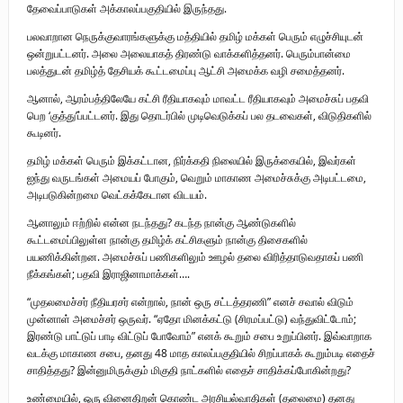
தேவைப்பாடுகள் அக்காலப்பகுதியில் இருந்தது.
பலவாறான நெருக்குவாரங்களுக்கு மத்தியில் தமிழ் மக்கள் பெரும் எழுச்சியுடன்
ஒன்றுபட்டனர். அலை அலையாகத் திரண்டு வாக்களித்தனர். பெரும்பான்மை
பலத்துடன் தமிழ்த் தேசியக் கூட்டமைப்பு ஆட்சி அமைக்க வழி சமைத்தனர்.
ஆனால், ஆரம்பத்திலேயே கட்சி ரீதியாகவும் மாவட்ட ரீதியாகவும் அமைச்சுப் பதவி
பெற ‘குத்து’ப்பட்டனர். இது தொடர்பில் முடிவெடுக்கப் பல தடவைகள், விடுதிகளில்
கூடினர்.
தமிழ் மக்கள் பெரும் இக்கட்டான, நிர்க்கதி நிலையில் இருக்கையில், இவர்கள்
ஐந்து வருடங்கள் அமையப் போகும், வெறும் மாகாண அமைச்சுக்கு அடிபட்டமை,
அடிபடுகின்றமை வெட்கக்கேடான விடயம்.
ஆனாலும் ஈற்றில் என்ன நடந்தது? கடந்த நான்கு ஆண்டுகளில்
கூட்டமைப்பிலுள்ள நான்கு தமிழ்க் கட்சிகளும் நான்கு திசைகளில்
பயணிக்கின்றன. அமைச்சுப் பணிகளிலும் ஊழல் தலை விரித்தாடுவதாகப் பணி
நீக்கங்கள்; பதவி இராஜினாமாக்கள்….
“முதலமைச்சர் நீதியரசர் என்றால், நான் ஒரு சட்டத்தரணி” எனச் சவால் விடும்
முன்னாள் அமைச்சர் ஒருவர். “ஏதோ மினக்கட்டு (சிரமப்பட்டு) வந்துவிட்டோம்;
இரண்டு பாட்டுப் பாடி விட்டுப் போவோம்” எனக் கூறும் சபை உறுப்பினர். இவ்வாறாக
வடக்கு மாகாண சபை, தனது 48 மாத காலப்பகுதியில் சிறப்பாகக் கூறும்படி எதைச்
சாதித்தது? இன்னுமிருக்கும் மிகுதி நாட்களில் எதைச் சாதிக்கப்போகின்றது?
உண்மையில், ஒரு வினைதிறன் கொண்ட அரசியல்வாதிகள் (தலைமை) தனது