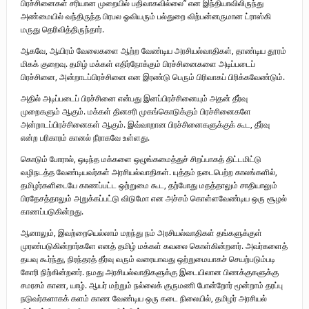
பிரச்சினைகள் சரியான முறையில் பதிவாகவில்லை” என இந்தியாவிலிருந்து
அண்மையில் வந்திருந்த பிரபல ஓவியரும் பல்துறை விற்பன்னருமான ட்ராஸ்கி
மருது தெரிவித்திருந்தார்.
ஆகவே, ஆயிரம் வேலைகளை ஆற்ற வேண்டிய அரசியல்வாதிகள், தாண்டிய தூரம்
மிகக் குறைவு. தமிழ் மக்கள் எதிர்நோக்கும் பிரச்சினைகளை அடிப்படைப்
பிரச்சினை, அன்றாடப்பிரச்சினை என இரண்டு பெரும் பிரிவாகப் பிரிக்கவேண்டும்.
அதில் அடிப்படைப் பிரச்சினை என்பது இனப்பிரச்சினையும் அதன் தீர்வு
முறைகளும் ஆகும். மக்கள் தினசரி முகங்கொடுக்கும் பிரச்சினைகளே
அன்றாடப்பிரச்சினைகள் ஆகும். இவ்வாறான பிரச்சினைகளுக்குக் கூட, தீர்வு
என்ற பரிகாரம் கானல் நீராகவே உள்ளது.
கொடும் போரால், ஒடிந்த மக்களை ஒழுங்கமைத்துச் சிறப்பாகத் திட்டமிட்டு
வழிநடத்த வேண்டியவர்கள் அரசியல்வாதிகள். யுத்தம் நடைபெற்ற காலங்களில்,
தமிழர்களிடையே காணப்பட்ட ஒற்றுமை கூட, தற்போது மதத்தாலும் சாதியாலும்
பிரதேசத்தாலும் அறுக்கப்பட்டு விடுமோ என அச்சம் கொள்ளவேண்டிய ஒரு சூழல்
காணப்படுகின்றது.
ஆனாலும், இவற்றையெல்லாம் மறந்து நம் அரசியல்வாதிகள் தங்களுக்குள்
முரண்படுகின்றார்களே எனத் தமிழ் மக்கள் கவலை கொள்கின்றனர். அவர்களைத்
தயவு கூர்ந்து, நிரந்தரத் தீர்வு வரும் வரையாவது ஒற்றுமையாகச் செயற்படும்படி
கோரி நிற்கின்றனர். நமது அரசியல்வாதிகளுக்கு இடையிலான பிணக்குகளுக்கு
சமரசம் காண, யாழ். ஆயர் மற்றும் நல்லைக் குருமணி போன்றோர் மூன்றாம் தரப்பு
நடுவர்களாகக் களம் காண வேண்டிய ஒரு கடை நிலையில், தமிழர் அரசியல்