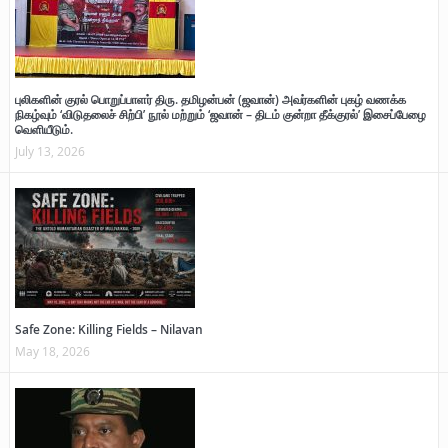
புலிகளின் குரல் பொறுப்பாளர் திரு. தமிழன்பன் (ஜவான்) அவர்களின் புகழ் வணக்க
நிகழ்வும் ‘விடுதலைச் சிற்பி’ நூல் மற்றும் ‘ஜவான் – திடம் குன்றா தீக்குரல்’ இசைப்பேழை
வெளியீடும்.
July 13, 2026
Safe Zone: Killing Fields – Nilavan
May 18, 2026