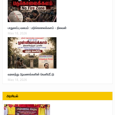
பாதுகாப்பு வலயம் : படுகொலைக்களம் – நிலவன்
May 18, 2026
வரலாற்று ஆவணங்களின் வெளியீட்டு
May 18, 2026
அரசியல்