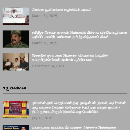
அன்னை பூபதி மக்கள் எழுச்சியின் வடிவம்!
March 31, 2025
தமிழீழத் தேசியத் தலைவர் அவர்களின் வீரச்சாவு உத்தியோகபூர்வமாக
அறிவிப்பு-மாவீரர் பணிமனை, தமிழீழ விடுதலைப்புலிகள்.
March 10, 2025
தேசத்தின் குரல் பாலா அண்ணை வீரவணக்க நிகழ்வில்
சு.ப.தமிழ்ச்செல்வன் அவர்கள் ஆற்றிய உரை.!
December 14, 2023
சமுகவலை
புலிகளின் குரல் பொறுப்பாளர் திரு. தமிழன்பன் (ஜவான்) அவர்களின்
புகழ் வணக்க நிகழ்வும் ‘விடுதலைச் சிற்பி’ நூல் மற்றும் ‘ஜவான் –
திடம் குன்றா தீக்குரல்’ இசைப்பேழை வெளியீடும்.
July 13, 2026
நாடாளுமன்ற உறுப்பினர் இராமநாதன் அர்ச்சுனா அவர்களுக்கு