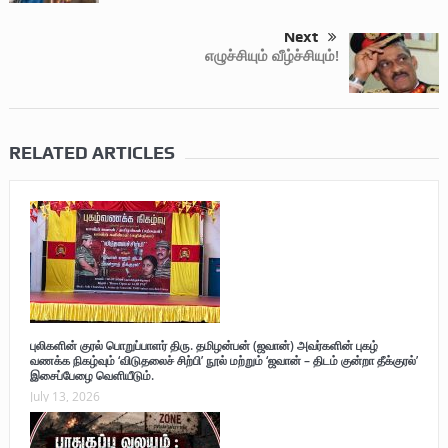
Next
எழுச்சியும் வீழ்ச்சியும்!
RELATED ARTICLES
புலிகளின் குரல் பொறுப்பாளர் திரு. தமிழன்பன் (ஜவான்) அவர்களின் புகழ்
வணக்க நிகழ்வும் ‘விடுதலைச் சிற்பி’ நூல் மற்றும் ‘ஜவான் – திடம் குன்றா தீக்குரல்’
இசைப்பேழை வெளியீடும்.
July 13, 2026