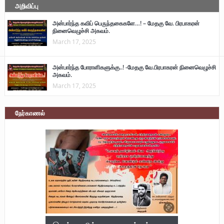
அறிவிப்பு
அன்பார்ந்த கவிப் பெருந்தகைகளே…! – மேதகு வே. பிரபாகரன்
நினைவெழுச்சி அகவம்.
March 17, 2025
அன்பார்ந்த போராளிகளுக்கு..! -மேதகு வே.பிரபாகரன் நினைவெழுச்சி
அகவம்.
March 17, 2025
நேர்காணல்