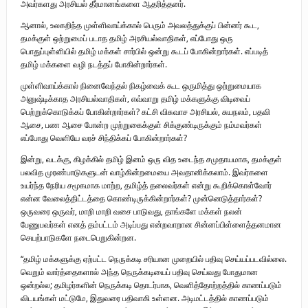
அவர்களது அரசியல் தீர்மானங்களை ஆதரித்தனர்.
ஆனால், உலகறிந்த முள்ளிவாய்க்கால் பெரும் அவலத்துக்குப் பின்னர் கூட,
தமக்குள் ஒற்றுமைப் படாத தமிழ் அரசியல்வாதிகள், எப்போது ஒரு
பொதுப்புள்ளியில் தமிழ் மக்கள் சார்பில் ஒன்று கூடப் போகின்றார்கள். எப்படித்
தமிழ் மக்களை வழி நடத்தப் போகின்றார்கள்.
முள்ளிவாய்க்கால் நினைவேந்தல் நிகழ்வைக் கூட ஒருமித்து ஒற்றுமையாக
அனுஷ்டிக்காத அரசியல்வாதிகள், எவ்வாறு தமிழ் மக்களுக்கு விடிவைப்
பெற்றுக்கொடுக்கப் போகின்றார்கள்? கட்சி விசுவாச அரசியல், சுயநலம், பதவி
ஆசை, பண ஆசை போன்ற முற்றுகைக்குள் சிக்குண்டிருக்கும் நம்மவர்கள்
எப்போது வெளியே வரச் சிந்திக்கப் போகின்றார்கள்?
இன்று, வடக்கு, கிழக்கில் தமிழ் இனம் ஒரு வித உடைந்த சமுதாயமாக, தமக்குள்
பலவித முரண்பாடுகளுடன் வாழ்கின்றமையை அவதானிக்கலாம். இவர்களை
உயர்ந்த நேரிய சமூகமாக மாற்ற, தமிழ்த் தலைவர்கள் என்று கூறிக்கொள்வோர்
என்ன வேலைத்திட்டத்தை கொண்டிருக்கின்றார்கள்? முன்னெடுத்தார்கள்?
ஒருவரை ஒருவர், மாறி மாறி வசை பாடுவது, தாங்களே மக்கள் நலன்
பேணுபவர்கள் எனத் தம்பட்டம் அடிப்பது என்றவாறான சின்னப்பிள்ளைத்தனமான
செயற்பாடுகளே நடைபெறுகின்றன.
“தமிழ் மக்களுக்கு ஏற்பட்ட நெருக்கடி சரியான முறையில் பதிவு செய்யப்படவில்லை.
வெறும் வார்த்தைகளால் அந்த நெருக்கடியைப் பதிவு செய்வது போதுமான
ஒன்றல்ல; தமிழர்களின் நெருக்கடி தொடர்பாக, வெளித்தோற்றத்தில் காணப்படும்
விடயங்கள் மட்டுமே, இதுவரை பதிவாகி உள்ளன. அடிமட்டத்தில் காணப்படும்