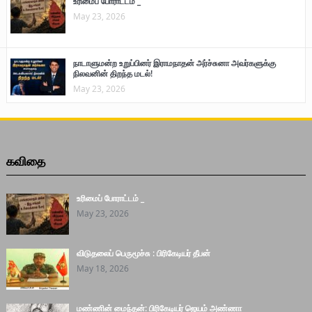
உரிமைப் போராட்டம் _
May 23, 2026
நாடாளுமன்ற உறுப்பினர் இராமநாதன் அர்ச்சுனா அவர்களுக்கு
நிலவனின் திறந்த மடல்!
May 23, 2026
கவிதை
உரிமைப் போராட்டம் _
May 23, 2026
விடுதலைப் பெருமூச்சு : பிரிகேடியர் தீபன்
May 18, 2026
மண்ணின் மைந்தன்: பிரிகேடியர் ஜெயம் அண்ணா