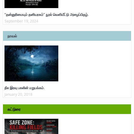
“தன்னுரிமையும் தனியரசும்” நூல் வெளியீட்டு அழைப்பிதழ்.
September 19, 2024
நாவல்
நீல இரவு பகலின் மறுபக்கம்.
January 20, 2018
கட்டுரை