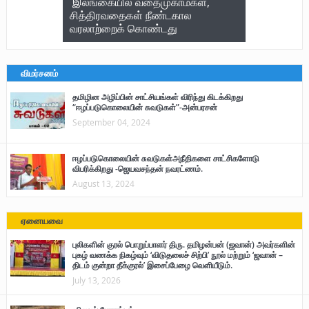
இலங்கையில் வதைமுகாம்கள்,
சித்திரவதைகள் நீண்டகால
வரலாற்றைக் கொண்டது
விமர்சனம்
தமிழின அழிப்பின் சாட்சியங்கள் விரிந்து கிடக்கிறது
“ஈழப்படுகொலையின் சுவடுகள்”-அன்பரசன்
September 04, 2024
ஈழப்படுகொலையின் சுவடுகள்அநீதிகளை சாட்சிகளோடு
விபரிக்கிறது -ஜெயவசந்தன் நவரட்ணம்.
August 13, 2024
ஏனையவை
புலிகளின் குரல் பொறுப்பாளர் திரு. தமிழன்பன் (ஜவான்) அவர்களின்
புகழ் வணக்க நிகழ்வும் ‘விடுதலைச் சிற்பி’ நூல் மற்றும் ‘ஜவான் –
திடம் குன்றா தீக்குரல்’ இசைப்பேழை வெளியீடும்.
July 13, 2026