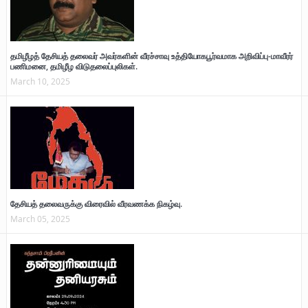
தமிழீழத் தேசியத் தலைவர் அவர்களின் வீரச்சாவு உத்தியோகபூர்வமாக அறிவிப்பு-மாவீரர்
பணிமனை, தமிழீழ விடுதலைப்புலிகள்.
March 10, 2025
தேசியத் தலைவருக்கு விரைவில் வீரவணக்க நிகழ்வு.
March 05, 2025