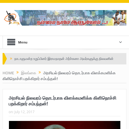
Menu
நாடாளுமன்ற உறுப்பினர் இராமநாதன் அர்ச்சுனா அவர்களுக்கு நிலவனின்
திறந்த மடல்!
Safe Zone: Killing Fields – Nilavan
HOME
இலங்கை
அரசியல் நிலவரம் தொடர்பாக விளக்கமளிக்க
கிளிநொச்சி பறக்கிறார் சம்பந்தன்!
பாதுகாப்பு வலயம் : படுகொலைக்களம் – நிலவன்
விடுதலைப் பெருமூச்சு : பிரிகேடியர் தீபன்
அரசியல் நிலவரம் தொடர்பாக விளக்கமளிக்க கிளிநொச்சி
பறக்கிறார் சம்பந்தன்!
மண்ணின் மைந்தன்: பிரிகேடியர் ஜெயம் அண்ணா
on:
July 12, 2017
வரலாற்று ஆவணங்களின் வெளியீட்டு
முள்ளிவாய்க்கால்: செங்குருதி படிந்த வரலாற்றுச் சுவடு