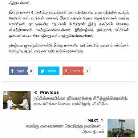
ஆற்றவுள்ளார்.
இன்று மாலை 4 மணிக்கு வட்டக்கச்சி மகா வித்தியாலய வைர விழாவில் தமிழ்த்
தேசியக் கூட்டமைப்பின் தலைவர் இரா.சம்பந்தன் பிரதம விருந்தினராகக் கலந்து
கொள்வார். நாடாளுமன்ற உறுப்பினர் சி.சிறீதரன் இந்த நிகழ்வில் கௌரவ
விருந்தினராகக் கலந்துகொள்ளவுள்ளார். இந்நிகழ்வில் தமிழரசுக் கட்சியின்
தலைவர் மாவை சேனாதிராஜாவும் கலந்துகொள்ளவுள்ளார்.
நிகழ்வை முடித்துக்கொண்டு இன்று மாலையே எதிர்க்கட்சித் தலைவர் சம்பந்தன்
கொழும்பு திரும்புவார் என எதிர்பார்க்கப்படுகின்றது.
Share
Tweet
Share
0
0
Previous
நம்பிக்கையில்லா தீர்மானத்தை சிரித்துக்கொண்டு
கையளிக்கவில்லை. என்கிறார் -சீ.வீ.கே.
Next
எமக்கு தலையணை கொடுத்த தகடுகள் –
அனாதியன்