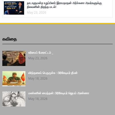
நாடாளுமன்ற உறுப்பினர் இராமநாதன் அர்ச்சுனா அவர்களுக்கு
நிலவனின் திறந்த மடல்!
May 23, 2026
கவிதை
உரிமைப் போராட்டம் _
May 23, 2026
விடுதலைப் பெருமூச்சு : பிரிகேடியர் தீபன்
May 18, 2026
மண்ணின் மைந்தன்: பிரிகேடியர் ஜெயம் அண்ணா
May 18, 2026