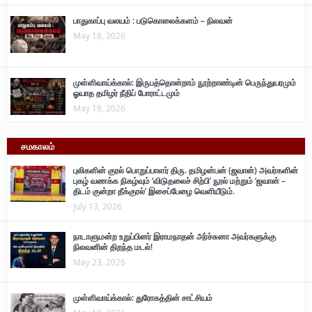
பாதுகாப்பு வலயம் : படுகொலைக்களம் – நிலவன்
May 18, 2026
முள்ளிவாய்க்கால்: இருபத்தொன்றாம் நூற்றாண்டின் பெருந்துயரமும்
ஓயாத தமிழர் நீதிப் போராட்டமும்
May 18, 2026
சமகாலம்
புலிகளின் குரல் பொறுப்பாளர் திரு. தமிழன்பன் (ஜவான்) அவர்களின்
புகழ் வணக்க நிகழ்வும் ‘விடுதலைச் சிற்பி’ நூல் மற்றும் ‘ஜவான் –
திடம் குன்றா தீக்குரல்’ இசைப்பேழை வெளியீடும்.
July 13, 2026
நாடாளுமன்ற உறுப்பினர் இராமநாதன் அர்ச்சுனா அவர்களுக்கு
நிலவனின் திறந்த மடல்!
May 23, 2026
முள்ளிவாய்க்கால்: துரோகத்தின் சாட்சியம்