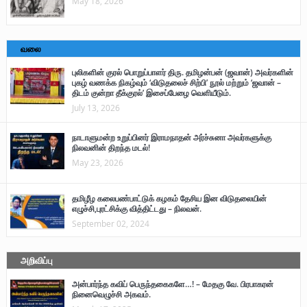
May 18, 2026
வலை
புலிகளின் குரல் பொறுப்பாளர் திரு. தமிழன்பன் (ஜவான்) அவர்களின்
புகழ் வணக்க நிகழ்வும் ‘விடுதலைச் சிற்பி’ நூல் மற்றும் ‘ஜவான் –
திடம் குன்றா தீக்குரல்’ இசைப்பேழை வெளியீடும்.
July 13, 2026
நாடாளுமன்ற உறுப்பினர் இராமநாதன் அர்ச்சுனா அவர்களுக்கு
நிலவனின் திறந்த மடல்!
May 23, 2026
தமிழீழ கலைபண்பாட்டுக் கழகம் தேசிய இன விடுதலையின்
எழுச்சி,புரட்சிக்கு வித்திட்டது – நிலவன்.
September 02, 2024
அறிவிப்பு
அன்பார்ந்த கவிப் பெருந்தகைகளே…! – மேதகு வே. பிரபாகரன்
நினைவெழுச்சி அகவம்.