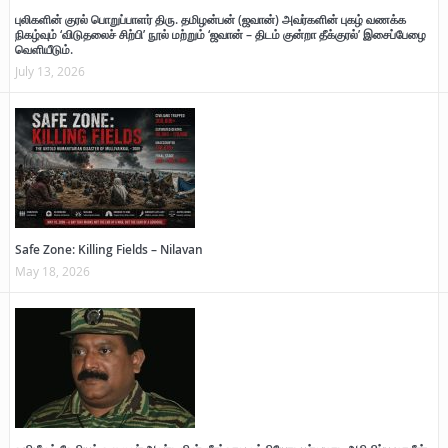
புலிகளின் குரல் பொறுப்பாளர் திரு. தமிழன்பன் (ஜவான்) அவர்களின் புகழ் வணக்க
நிகழ்வும் ‘விடுதலைச் சிற்பி’ நூல் மற்றும் ‘ஜவான் – திடம் குன்றா தீக்குரல்’ இசைப்பேழை
வெளியீடும்.
July 13, 2026
Safe Zone: Killing Fields – Nilavan
May 18, 2026