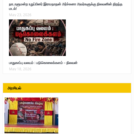
நாடாளுமன்ற உறுப்பினர் இராமநாதன் அர்ச்சுனா அவர்களுக்கு நிலவனின் திறந்த
மடல்!
May 23, 2026
பாதுகாப்பு வலயம் : படுகொலைக்களம் – நிலவன்
May 18, 2026
அரசியல்