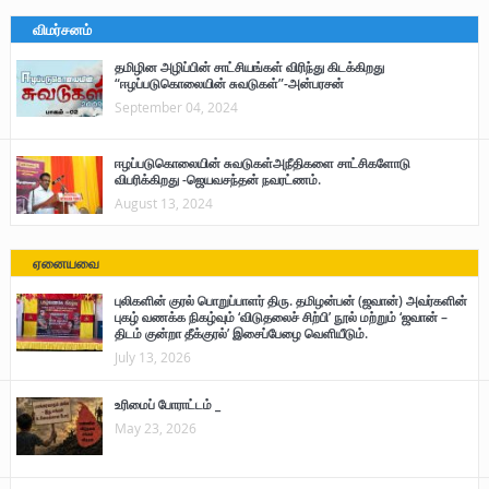
விமர்சனம்
தமிழின அழிப்பின் சாட்சியங்கள் விரிந்து கிடக்கிறது
“ஈழப்படுகொலையின் சுவடுகள்”-அன்பரசன்
September 04, 2024
ஈழப்படுகொலையின் சுவடுகள்அநீதிகளை சாட்சிகளோடு
விபரிக்கிறது -ஜெயவசந்தன் நவரட்ணம்.
August 13, 2024
ஏனையவை
புலிகளின் குரல் பொறுப்பாளர் திரு. தமிழன்பன் (ஜவான்) அவர்களின்
புகழ் வணக்க நிகழ்வும் ‘விடுதலைச் சிற்பி’ நூல் மற்றும் ‘ஜவான் –
திடம் குன்றா தீக்குரல்’ இசைப்பேழை வெளியீடும்.
July 13, 2026
உரிமைப் போராட்டம் _
May 23, 2026