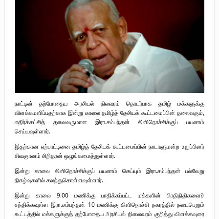
முள்ளிவாய்க்கால்: துரோகத்தின் சாட்சியம்
புலிகளின் குரல் பொறுப்பாளர் திரு. தமிழன்பன் (ஜவான்) அவர்களின் புகழ்
வணக்க நிகழ்வும் ‘விடுதலைச் சிற்பி’ நூல் மற்றும் ‘ஜவான் – திடம் குன்றா
தீக்குரல்’ இசைப்பேழை வெளியீடும்.
உரிமைப் போராட்டம் _
நாட்டின் தற்போதைய அரசியல் நிலவரம் தொடர்பாக தமிழ் மக்களுக்கு
விளக்கமளிப்பதற்காக இன்று காலை தமிழ்த் தேசியக் கூட்டமைப்பின் தலைவரும்,
எதிர்க்கட்சித் தலைவருமான இரா.சம்பந்தன் கிளிநொச்சிக்குப் பயணம்
செய்யவுள்ளார்.
இதற்கான ஏற்பாட்டினை தமிழ்த் தேசியக் கூட்டமைப்பின் நாடாளுமன்ற உறுப்பினர்
சிவஞானம் சிறிதரன் ஒழுங்கமைத்துள்ளார்.
இன்று காலை கிளிநொச்சிக்குப் பயணம் செய்யும் இரா.சம்பந்தன் பல்வேறு
நிகழ்வுகளில் கலந்துகொள்ளவுள்ளார்.
இன்று காலை 9.00 மணிக்கு பாதிக்கப்பட்ட மக்களின் பிரதிநிதிகளைச்
சந்திக்கவுள்ள இரா.சம்பந்தன் 10 மணிக்கு கிளிநொச்சி நகரத்தில் நடைபெறும்
கூட்டத்தில் மக்களுக்குத் தற்போதைய அரசியல் நிலைவரம் குறித்து விளக்கவுரை