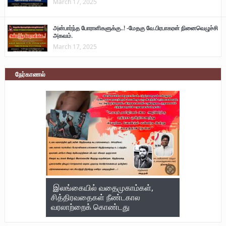
March 17, 2025
அன்பார்ந்த போராளிகளுக்கு..! -மேதகு வே.பிரபாகரன் நினைவெழுச்சி
அகவம்.
March 17, 2025
நேர்காணல்
இலங்கையில் வதைமுகாம்கள்,
சித்திரவதைகள் நீண்டகால
வரலாற்றைக் கொண்டது