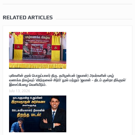
RELATED ARTICLES
புலிகளின் குரல் பொறுப்பாளர் திரு. தமிழன்பன் (ஜவான்) அவர்களின் புகழ்
வணக்க நிகழ்வும் ‘விடுதலைச் சிற்பி’ நூல் மற்றும் ‘ஜவான் – திடம் குன்றா தீக்குரல்’
இசைப்பேழை வெளியீடும்.
July 13, 2026