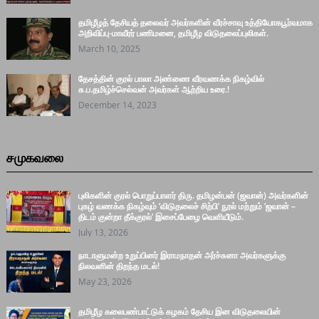
தமிழீழத் தேசியத் தலைவர் அவர்களின் வீரச்சாவு உத்தியோகபூர்வமாக
அறிவிப்பு-மாவீரர் பணிமனை, தமிழீழ விடுதலைப்புலிகள்.
March 10, 2025
தேசத்தின் குரல் பாலா அண்ணை வீரவணக்க நிகழ்வில்
சு.ப.தமிழ்ச்செல்வன் அவர்கள் ஆற்றிய உரை.!
December 14, 2023
சமுகவலை
புலிகளின் குரல் பொறுப்பாளர் திரு. தமிழன்பன் (ஜவான்) அவர்களின்
புகழ் வணக்க நிகழ்வும் ‘விடுதலைச் சிற்பி’ நூல் மற்றும் ‘ஜவான் –
திடம் குன்றா தீக்குரல்’ இசைப்பேழை வெளியீடும்.
July 13, 2026
நாடாளுமன்ற உறுப்பினர் இராமநாதன் அர்ச்சுனா அவர்களுக்கு
நிலவனின் திறந்த மடல்!
May 23, 2026
தமிழீழ கலைபண்பாட்டுக் கழகம் தேசிய இன விடுதலையின்