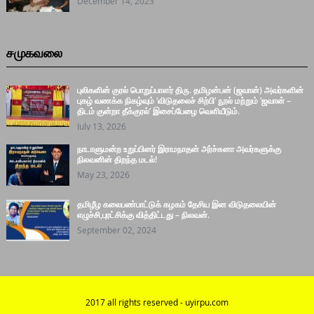
December 14, 2023
சமுகவலை
புலிகளின் குரல் பொறுப்பாளர் திரு. தமிழன்பன் (ஜவான்) அவர்களின்
புகழ் வணக்க நிகழ்வும் ‘விடுதலைச் சிற்பி’ நூல் மற்றும் ‘ஜவான் –
திடம் குன்றா தீக்குரல்’ இசைப்பேழை வெளியீடும்.
July 13, 2026
நாடாளுமன்ற உறுப்பினர் இராமநாதன் அர்ச்சுனா அவர்களுக்கு
நிலவனின் திறந்த மடல்!
May 23, 2026
தமிழீழ கலைபண்பாட்டுக் கழகம் தேசிய இன விடுதலையின்
எழுச்சி,புரட்சிக்கு வித்திட்டது – நிலவன்.
September 02, 2024
2017 all rights reserved - uyirpu.com