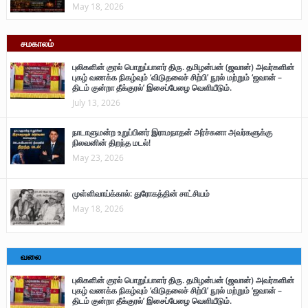
May 18, 2026
சமகாலம்
புலிகளின் குரல் பொறுப்பாளர் திரு. தமிழன்பன் (ஜவான்) அவர்களின்
புகழ் வணக்க நிகழ்வும் ‘விடுதலைச் சிற்பி’ நூல் மற்றும் ‘ஜவான் –
திடம் குன்றா தீக்குரல்’ இசைப்பேழை வெளியீடும்.
July 13, 2026
நாடாளுமன்ற உறுப்பினர் இராமநாதன் அர்ச்சுனா அவர்களுக்கு
நிலவனின் திறந்த மடல்!
May 23, 2026
முள்ளிவாய்க்கால்: துரோகத்தின் சாட்சியம்
May 18, 2026
வலை
புலிகளின் குரல் பொறுப்பாளர் திரு. தமிழன்பன் (ஜவான்) அவர்களின்
புகழ் வணக்க நிகழ்வும் ‘விடுதலைச் சிற்பி’ நூல் மற்றும் ‘ஜவான் –
திடம் குன்றா தீக்குரல்’ இசைப்பேழை வெளியீடும்.