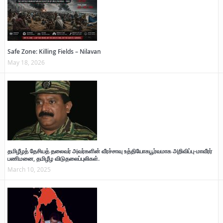
Safe Zone: Killing Fields – Nilavan
May 18, 2026
தமிழீழத் தேசியத் தலைவர் அவர்களின் வீரச்சாவு உத்தியோகபூர்வமாக அறிவிப்பு-மாவீரர்
பணிமனை, தமிழீழ விடுதலைப்புலிகள்.
March 10, 2025