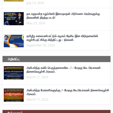
July 13, 2026
நாடாளுமன்ற உறுப்பினர் இராமநாதன் அர்ச்சுனா அவர்களுக்கு
நிலவனின் திறந்த மடல்!
May 23, 2026
தமிழீழ கலைபண்பாட்டுக் கழகம் தேசிய இன விடுதலையின்
எழுச்சி,புரட்சிக்கு வித்திட்டது – நிலவன்.
September 02, 2024
அறிவிப்பு
அன்பார்ந்த கவிப் பெருந்தகைகளே…! – மேதகு வே. பிரபாகரன்
நினைவெழுச்சி அகவம்.
March 17, 2025
அன்பார்ந்த போராளிகளுக்கு..! -மேதகு வே.பிரபாகரன் நினைவெழுச்சி
அகவம்.
March 17, 2025