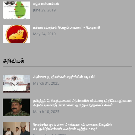
பஞ்ச ஈஸ்வரங்கள்
June 29, 2019
உங்கள் நட்சத்திர பொதுப் பலன்கள் – மேஷ ராசி
May 24, 2019
அறிவியல்
அன்னை பூபதி மக்கள் எழுச்சியின் வடிவம்!
March 31, 2025
தமிழீழத் தேசியத் தலைவர் அவர்களின் வீரச்சாவு உத்தியோகபூர்வமாக
அறிவிப்பு-மாவீரர் பணிமனை, தமிழீழ விடுதலைப்புலிகள்.
March 10, 2025
தேசத்தின் குரல் பாலா அண்ணை வீரவணக்க நிகழ்வில்
சு.ப.தமிழ்ச்செல்வன் அவர்கள் ஆற்றிய உரை.!