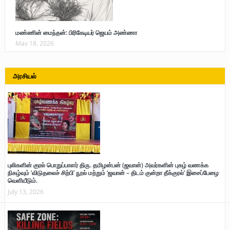
மண்ணின் மைந்தன்: பிரிகேடியர் ஜெயம் அண்ணா
May 18, 2026
அரசியல்
புலிகளின் குரல் பொறுப்பாளர் திரு. தமிழன்பன் (ஜவான்) அவர்களின் புகழ் வணக்க
நிகழ்வும் ‘விடுதலைச் சிற்பி’ நூல் மற்றும் ‘ஜவான் – திடம் குன்றா தீக்குரல்’ இசைப்பேழை
வெளியீடும்.
July 13, 2026