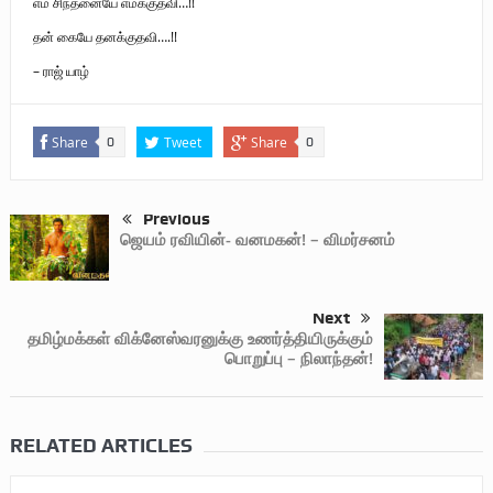
எம் சிந்தனையே எமக்குதவி…!!
தன் கையே தனக்குதவி….!!
– ராஜ் யாழ்
Share
Tweet
Share
0
0
Previous
ஜெயம் ரவியின்- வனமகன்! – விமர்சனம்
Next
தமிழ்மக்கள் விக்னேஸ்வரனுக்கு உணர்த்தியிருக்கும்
பொறுப்பு – நிலாந்தன்!
RELATED ARTICLES