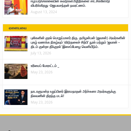
ஈழப்படுகொலையின் சுவடுகள்அநீதிகளை சாட்சிகளோடு
விபரிக்கிறது -ஜெயவசந்தன் நவரட்ணம்.
August 13, 2024
ஏனையவை
புலிகளின் குரல் பொறுப்பாளர் திரு. தமிழன்பன் (ஜவான்) அவர்களின்
புகழ் வணக்க நிகழ்வும் ‘விடுதலைச் சிற்பி’ நூல் மற்றும் ‘ஜவான் –
திடம் குன்றா தீக்குரல்’ இசைப்பேழை வெளியீடும்.
July 13, 2026
உரிமைப் போராட்டம் _
May 23, 2026
நாடாளுமன்ற உறுப்பினர் இராமநாதன் அர்ச்சுனா அவர்களுக்கு
நிலவனின் திறந்த மடல்!
May 23, 2026