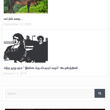
மாட்டுக் கதை…
September 10, 2020
அந்த நூறு ரூபா “ இண்டைக்கு எப்படியும் வரும்”-வே.தபேந்திரன் .
January 13, 2019