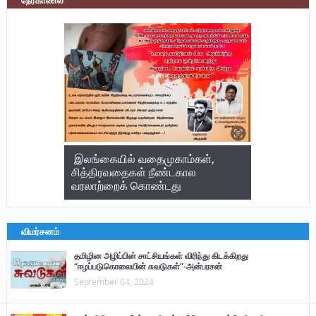
நேர்காணல்
இலங்கையில் வதைமுகாம்கள்,
சித்திரவதைகள் நீண்டகால
வரலாற்றைக் கொண்டது
விமர்சனம்
தமிழின அழிப்பின் சாட்சியங்கள் விரிந்து கிடக்கிறது
“ஈழப்படுகொலையின் சுவடுகள்”-அன்பரசன்
September 04, 2024