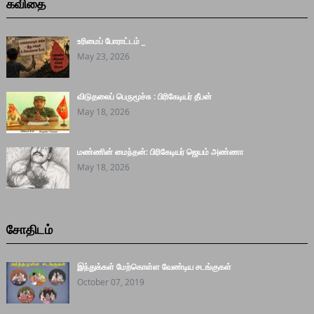
கவிதை
உரிமைப் போராட்டம் _
May 23, 2026
விடுதலைப் பெருமூச்சு : பிரிகேடியர் தீபன்
May 18, 2026
மண்ணின் மைந்தன்: பிரிகேடியர் ஜெயம் அண்ணா
May 18, 2026
சோதிடம்
இந்துக்கள் மேற்கொள்ள வேண்டிய சடங்குகள்
October 07, 2019