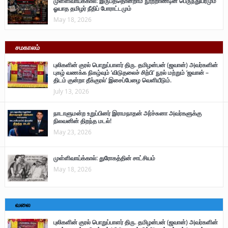
முள்ளிவாய்க்கால்: இருபத்தொன்றாம் நூற்றாண்டின் பெருந்துயரமும்
ஓயாத தமிழர் நீதிப் போராட்டமும்
May 18, 2026
சமகாலம்
புலிகளின் குரல் பொறுப்பாளர் திரு. தமிழன்பன் (ஜவான்) அவர்களின்
புகழ் வணக்க நிகழ்வும் ‘விடுதலைச் சிற்பி’ நூல் மற்றும் ‘ஜவான் –
திடம் குன்றா தீக்குரல்’ இசைப்பேழை வெளியீடும்.
July 13, 2026
நாடாளுமன்ற உறுப்பினர் இராமநாதன் அர்ச்சுனா அவர்களுக்கு
நிலவனின் திறந்த மடல்!
May 23, 2026
முள்ளிவாய்க்கால்: துரோகத்தின் சாட்சியம்
May 18, 2026
வலை
புலிகளின் குரல் பொறுப்பாளர் திரு. தமிழன்பன் (ஜவான்) அவர்களின்