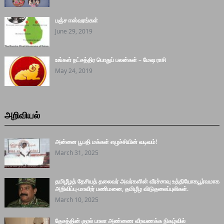
பஞ்ச ஈஸ்வரங்கள்
June 29, 2019
உங்கள் நட்சத்திர பொதுப் பலன்கள் – மேஷ ராசி
May 24, 2019
அறிவியல்
அன்னை பூபதி மக்கள் எழுச்சியின் வடிவம்!
March 31, 2025
தமிழீழத் தேசியத் தலைவர் அவர்களின் வீரச்சாவு உத்தியோகபூர்வமாக
அறிவிப்பு-மாவீரர் பணிமனை, தமிழீழ விடுதலைப்புலிகள்.
March 10, 2025
தேசத்தின் குரல் பாலா அண்ணை வீரவணக்க நிகழ்வில்