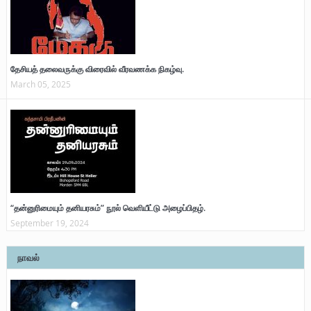
தேசியத் தலைவருக்கு விரைவில் வீரவணக்க நிகழ்வு.
March 05, 2025
“தன்னுரிமையும் தனியரசும்” நூல் வெளியீட்டு அழைப்பிதழ்.
September 19, 2024
நாவல்