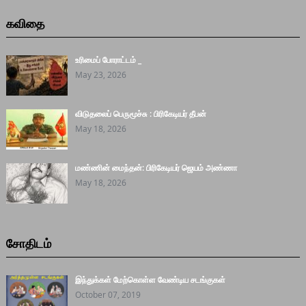
கவிதை
உரிமைப் போராட்டம் _
May 23, 2026
விடுதலைப் பெருமூச்சு : பிரிகேடியர் தீபன்
May 18, 2026
மண்ணின் மைந்தன்: பிரிகேடியர் ஜெயம் அண்ணா
May 18, 2026
சோதிடம்
இந்துக்கள் மேற்கொள்ள வேண்டிய சடங்குகள்
October 07, 2019