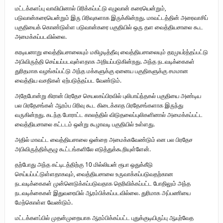
மட்டக்களப்பு வாவியினால் பிரிக்கப்பட்டு எழுவான் கரையென்றும்,
படுவான்கரையென்றும் இரு பிரிவுகளாக இருக்கின்றது. மாவட்டத்தின் அரைவாசிப்
பகுதியைக் கொண்டுள்ள படுவான்கரை பகுதியில் ஒரு தள வைத்தியசாலை கூட
அமைக்கப்படவில்லை.
கரடியனாறு வைத்தியசாலையும் மகிழடித்தீவு வைத்தியசாலையும் தரமுயர்த்தப்பட்டு
அபிவிருத்தி செய்யப்படவுள்ளதாக அறியப்படுகின்றது. அந்த நடவடிக்கைகள்
துரிதமாக வழங்கப்பட்டு அந்த மக்களுக்கு ஏனைய பகுதிகளுக்கு சமமான
வைத்திய வசதிகள் ஏற்படுத்தப்பட வேண்டும்.
அதேபோன்று கிரான் பிரதேச செயலகப்பிரவில் புலிபாய்ந்தகல் பகுதியை அண்டிய
பல பிரதேசங்கள் ஆரம்ப பிரிவு கூட கிடைக்காத பிரதேசங்களாக இருந்து
வருகின்றது. கடந்த போராட்ட காலத்தில் விடுதலைப்புலிகளினால் அமைக்கப்பட்ட
வைத்தியசாலை கட்டடம் ஒன்று கூழாவடி பகுதியில் உள்ளது.
அதில் மாவட்ட வைத்தியசாலை ஒன்றை அமைக்கவேண்டும் என பல பிரதேச
அபிவிருத்திக்குழு கூட்டங்களிலே எடுத்துக்கூறியுள்ளேன்.
தற்போது அந்த கட்டிடத்திற்கு 10 மில்லியன் ரூபா ஒதுக்கீடு
செய்யப்பட்டுள்ளதாகவும், வைத்தியசாலை உருவாக்கப்படுவதற்கான
நடவடிக்கைகள் முன்னெடுக்கப்படுவதாக தெரிவிக்கப்பட்ட போதிலும் அந்த
நடவடிக்கைகள் இதுவரையில் ஆரம்பிக்கப்படவில்லை. துரிமாக அப்பணியை
மேற்கொள்ள வேண்டும்.
மட்டக்களப்பில் முதன்முறையாக ஆரம்பிக்கப்பட்ட புதுக்குடியிருப்பு ஆயுர்வேத