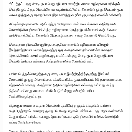
கிட்டத்தட்ட ஒரு கோடி ரூபா பெறுமதியான வைத்தியசாலை கழிவுகளை எரிக்கும்
இயந்திரமும் அந்த அமைப்பினால் வழங்கப்பட்டுள்ள நிலையில் ஐந்து இலட்சம் ரூபா
செலவழித்து ஒரு அறையினை நிர்மாணித்து வழங்க முடியாத நிலையில் உள்ளனர்.
வீட்டுக்கழிவுகளையே எடுப்பதற்கு பிரதேசசபைகள் கஸ்டங்களை எதிர்நோக்கி
கொண்டுள்ள நிலையில் அந்த கழிவுகளை அகற்ற இடமில்லாமல் கஷ்டங்களை
எதிர்கொண்டுள்ள நிலையில் அந்த கழிவுகளை எங்கு கொண்டு கொட்டுவது,
இவ்வாறான நிலையில் குறித்த வைத்தியசாலையில் கழிவுகளை எரிக்கும்
இயந்திரத்தினை பொருத்துவதற்கு ஒரு அறையினை நிர்மாணிக்க சுகாதார
அமைச்சினால் பணம் வழங்க முடியாவிட்டால் ஒரு கோடி ரூபா பெறுமதியான
இயந்திரத்தினை எவ்வாறு பெற்றுக்கொடுக்க போகின்றீர்கள்.
யாரோ பெற்றுக்கொடுத்த ஒரு கோடி ரூபா இயந்திரத்திற்கு ஐந்து இலட்சம்
செலவளித்து ஒரு அறையினை கட்டிகொடுக்க முடியாவிட்டால் இந்த மாகாணசபை
எந்தளவில் உள்ளது. அதற்கான நிதியொதுக்கீடுகள் எவ்வாறு உள்ளது. அந்த
நிதிகள் எவ்வாறு சமமாக பங்கிடப்படுகின்றது என்பதில் பாரிய
கேள்வியெழுந்துள்ளது.
கிழக்கு மாகாண சுகாதார அமைச்சர் பதவியேற்ற முதல் நிகழ்வில் நாங்கள்
கூறியிருந்தோம். சுகாதார துறையில் வேறுபாடுகள் பார்க்க கூடாது. நோயாளர்களில்
வேறுபாடுகள் பார்க்க கூடாது. நோயாளர்களை ஒரே நிலையில் பார்க்க வேண்டும்
என்று கோரியிருந்தோம்.
மேலும், இந்த பிழை எங்கு ஏற்பட்டது என்பதை சுகாதார அமைச்சர் கண்காணிக்க