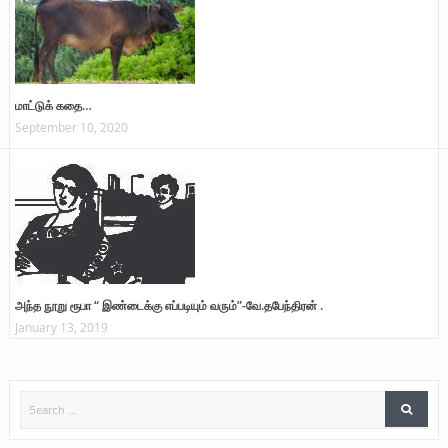
மாட்டுக் கதை…
September 10, 2020
அந்த நூறு ரூபா “ இண்டைக்கு எப்படியும் வரும்”-வே.தபேந்திரன் .
January 13, 2019