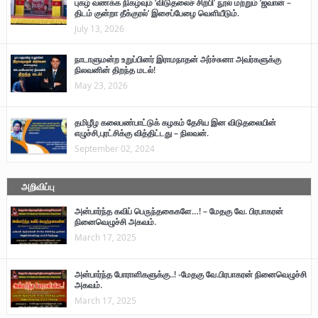
புகழ் வணக்க நிகழ்வும் ‘விடுதலைச் சிற்பி’ நூல் மற்றும் ‘ஜவான் –
திடம் குன்றா தீக்குரல்’ இசைப்பேழை வெளியீடும்.
July 13, 2026
நாடாளுமன்ற உறுப்பினர் இராமநாதன் அர்ச்சுனா அவர்களுக்கு
நிலவனின் திறந்த மடல்!
May 23, 2026
தமிழீழ கலைபண்பாட்டுக் கழகம் தேசிய இன விடுதலையின்
எழுச்சி,புரட்சிக்கு வித்திட்டது – நிலவன்.
September 02, 2024
அறிவிப்பு
அன்பார்ந்த கவிப் பெருந்தகைகளே…! – மேதகு வே. பிரபாகரன்
நினைவெழுச்சி அகவம்.
March 17, 2025
அன்பார்ந்த போராளிகளுக்கு..! -மேதகு வே.பிரபாகரன் நினைவெழுச்சி
அகவம்.
March 17, 2025