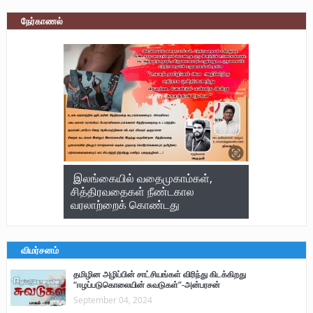
நேர்காணல்
இலங்கையில் வதைமுகாம்கள்,
சித்திரவதைகள் நீண்டகால
வரலாற்றைக் கொண்டது
விமர்சனம்
தமிழின அழிப்பின் சாட்சியங்கள் விரிந்து கிடக்கிறது
“ஈழப்படுகொலையின் சுவடுகள்”-அன்பரசன்
September 04, 2024