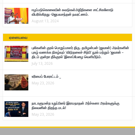
ஈழப்படுகொலையின் சுவடுகள்அநீதிகளை சாட்சிகளோடு
விபரிக்கிறது -ஜெயவசந்தன் நவரட்ணம்.
August 13, 2024
ஏனையவை
புலிகளின் குரல் பொறுப்பாளர் திரு. தமிழன்பன் (ஜவான்) அவர்களின்
புகழ் வணக்க நிகழ்வும் ‘விடுதலைச் சிற்பி’ நூல் மற்றும் ‘ஜவான் –
திடம் குன்றா தீக்குரல்’ இசைப்பேழை வெளியீடும்.
July 13, 2026
உரிமைப் போராட்டம் _
May 23, 2026
நாடாளுமன்ற உறுப்பினர் இராமநாதன் அர்ச்சுனா அவர்களுக்கு
நிலவனின் திறந்த மடல்!
May 23, 2026