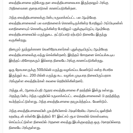
வைத்தியசாலை தற்போது தள வைத்தியசாலையாக இருந்தாலும் அங்கு
அதிகளவான குறைபாடுகள் காணப்படுகின்றன.
அந்த வைத்தியசாலைக்கு பின்பு உருவாக்கப்பட்ட பல ஆயுர்வேத
வைத்தியசாலைகள் பல வசதிகளைக் கொண்டிருக்கின்ற போதிலும் அம்பியுலன்ஸ்
வசதிகளையும் கொண்டிருக்கின்ற போதிலும் புதுக்குடியிருப்பு ஆயுர்வேத
வைத்தியசாலையில் மருந்துகூட தட்டுப்பாடு ஏற்படும் நிலையே இருந்து
வருகின்றது.
தினமும் நூற்றுக்காண வெளிநோயாளர்கள் புதுக்குடியிருப்பு ஆயுர்வேத
வைத்தியசாலைக்கு வந்து செல்கின்றனர். இரத்தம் சோதனை செய்யக்கூடிய
இரத்தப் பரிசோதகரும் இல்லாத நிலையே அங்கு காணப்படுகின்றது.
ஒரு நோயாளருக்கு 500மில்லி மருந்து வழங்கப்படவேண்டும் என்ற சிபாரிசு
இருந்தும் கூட 200 மில்லி மருந்து கூட வழங்க முடியாத நிலையிருப்பதாக
அங்குள்ள வைத்தியர்கள் கவலை தெரிவிக்கின்றனர்.
அத்துடன், ஆரையம்பதி ஆதார வைத்தியசாலை சீ தரத்தில் இன்று உள்ளது.
அதற்கு பின்பு அந்த பகுதியில் உருவாக்கப்பட்ட வைத்தியசாலைகள் பி தரத்திற்கு
உயர்த்தப்பட்டுள்ளது. அந்த வைத்தியசாலை தரமுயர்த்தப்பட வேண்டும்.
அந்த வைத்தியசாலையின் முயற்சியினால் அவுஸ்ரேலிய அமைப்பு ஒன்றின்
உதவியுடன் எக்ஸ்ரே இயந்திரம் 81 இலட்சம் ரூபா செலவில் கொள்வனவு
செய்யப்பட்டுள்ள நிலையில் அதனை வைத்து இயக்குவதற்கு ஒரு அறையில்லாத
நிலையே அங்குள்ளது.