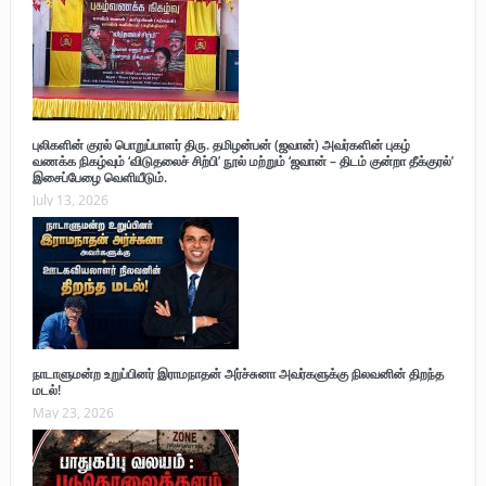
புலிகளின் குரல் பொறுப்பாளர் திரு. தமிழன்பன் (ஜவான்) அவர்களின் புகழ்
வணக்க நிகழ்வும் ‘விடுதலைச் சிற்பி’ நூல் மற்றும் ‘ஜவான் – திடம் குன்றா தீக்குரல்’
இசைப்பேழை வெளியீடும்.
July 13, 2026
நாடாளுமன்ற உறுப்பினர் இராமநாதன் அர்ச்சுனா அவர்களுக்கு நிலவனின் திறந்த
மடல்!
May 23, 2026