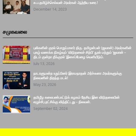
சு.ப.தமிழ்ச்செல்வன் அவர்கள் ஆற்றிய உரை.!
December 14, 2023
சமுகவலை
புலிகளின் குரல் பொறுப்பாளர் திரு. தமிழன்பன் (ஜவான்) அவர்களின்
புகழ் வணக்க நிகழ்வும் ‘விடுதலைச் சிற்பி’ நூல் மற்றும் ‘ஜவான் –
திடம் குன்றா தீக்குரல்’ இசைப்பேழை வெளியீடும்.
July 13, 2026
நாடாளுமன்ற உறுப்பினர் இராமநாதன் அர்ச்சுனா அவர்களுக்கு
நிலவனின் திறந்த மடல்!
May 23, 2026
தமிழீழ கலைபண்பாட்டுக் கழகம் தேசிய இன விடுதலையின்
எழுச்சி,புரட்சிக்கு வித்திட்டது – நிலவன்.
September 02, 2024