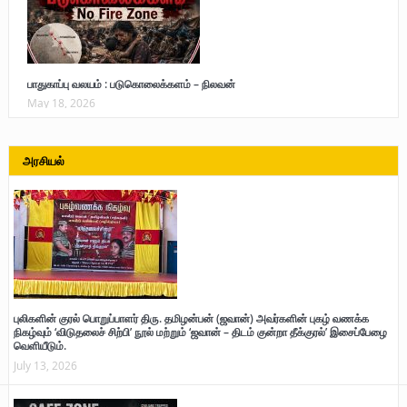
பாதுகாப்பு வலயம் : படுகொலைக்களம் – நிலவன்
May 18, 2026
அரசியல்
புலிகளின் குரல் பொறுப்பாளர் திரு. தமிழன்பன் (ஜவான்) அவர்களின் புகழ் வணக்க
நிகழ்வும் ‘விடுதலைச் சிற்பி’ நூல் மற்றும் ‘ஜவான் – திடம் குன்றா தீக்குரல்’ இசைப்பேழை
வெளியீடும்.
July 13, 2026