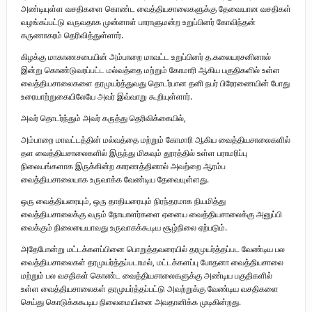
அண்டியுள்ள வசதிகளை கொண்ட வைத்தியசாலைகளுக்கு தேவையான வசதிகள்
புலிகளின் குரல் பொறுப்பாளர் திரு. தமிழன்பன் (ஜவான்) அவர்களின் புகழ்
வழங்கப்பட்டு வருவதாக முன்னாள் பாராளுமன்ற உறுப்பினர் கோவிந்தன்
கருணாகரம் தெரிவித்துள்ளார்.
வணக்க நிகழ்வும் ‘விடுதலைச் சிற்பி’ நூல் மற்றும் ‘ஜவான் – திடம் குன்றா
கிழக்கு மாகாணசபையின் அம்பாறை மாவட்ட உறுப்பினர் த.கலையரசனினால்
தீக்குரல்’ இசைப்பேழை வெளியீடும்.
இன்று கொண்டுவரப்பட்ட மல்வத்தை மற்றும் கோமாரி ஆகிய பகுதிகளில் உள்ள
வைத்தியசாலைகளை தரமுயர்த்துவது தொடர்பான தனி நபர் பிரேரணையின் போது
உரிமைப் போராட்டம் _
உரையாற்றுகையிலேயே அவர் இவ்வாறு கூறியுள்ளார்.
அவர் தொடர்ந்தும் அவர் கருத்து தெரிவிக்கையில்,
நாடாளுமன்ற உறுப்பினர் இராமநாதன் அர்ச்சுனா அவர்களுக்கு நிலவனின்
அம்பாறை மாவட்டத்தின் மல்வத்தை மற்றும் கோமாரி ஆகிய வைத்தியசாலைகளில்
திறந்த மடல்!
தள வைத்தியசாலைகளில் இருந்து மிகவும் தூரத்தில் உள்ள பராமரிப்பு
நிலையங்களாக இருக்கின்ற காரணத்தினால் அவற்றை ஆரம்ப
வைத்தியசாலையாக உருவாக்க வேண்டிய தேவையுள்ளது.
ஒரு வைத்தியரையும், ஒரு தாதியரையும் நிரந்தரமாக நியமித்து
வைத்தியசாலைக்கு வரும் நோயாளர்களை ஏனைய வைத்தியசாலைக்கு அனுப்பி
வைக்கும் நிலையையாவது உருவாகக்கூடிய சூழ்நிலை ஏற்படும்.
அதேபோன்று மட்டக்களப்பினை பொறுத்தவரையில் தரமுயர்த்தப்பட வேண்டிய பல
வைத்தியசாலைகள் தரமுயர்த்தப்படாமல், மட்டக்களப்பு போதனா வைத்தியசாலை
மற்றும் பல வசதிகள் கொண்ட வைத்தியசாலைகளுக்கு அண்டிய பகுதிகளில்
உள்ள வைத்தியசாலைகள் தரமுயர்த்தப்பட்டு அவற்றுக்கு வேண்டிய வசதிகளை
செய்து கொடுக்ககூடிய நிலைமையினை அவதானிக்க முடிகின்றது.