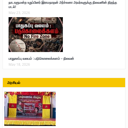
நாடாளுமன்ற உறுப்பினர் இராமநாதன் அர்ச்சுனா அவர்களுக்கு நிலவனின் திறந்த
மடல்!
May 23, 2026
பாதுகாப்பு வலயம் : படுகொலைக்களம் – நிலவன்
May 18, 2026
அரசியல்