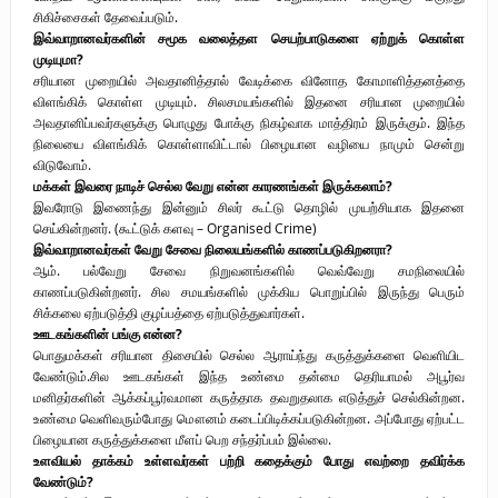
சிகிச்சைகள் தேவைப்படும்.
இவ்வாறானவர்களின் சமூக வலைத்தள செயற்பாடுகளை ஏற்றுக் கொள்ள
முடியுமா?
சரியான முறையில் அவதானித்தால் வேடிக்கை வினோத கோமாளித்தனத்தை
விளங்கிக் கொள்ள முடியும். சிலசமயங்களில் இதனை சரியான முறையில்
அவதானிப்பவர்களுக்கு பொழுது போக்கு நிகழ்வாக மாத்திரம் இருக்கும். இந்த
நிலையை விளங்கிக் கொள்ளாவிட்டால் பிழையான வழியை நாமும் சென்று
விடுவோம்.
மக்கள் இவரை நாடிச் செல்ல வேறு என்ன காரணங்கள் இருக்கலாம்?
இவரோடு இணைந்து இன்னும் சிலர் கூட்டு தொழில் முயற்சியாக இதனை
செய்கின்றனர். (கூட்டுக் களவு – Organised Crime)
இவ்வாறானவர்கள் வேறு சேவை நிலையங்களில் காணப்படுகிறனரா?
ஆம். பல்வேறு சேவை நிறுவனங்களில் வெவ்வேறு சமநிலையில்
காணப்படுகின்றனர். சில சமயங்களில் முக்கிய பொறுப்பில் இருந்து பெரும்
சிக்கலை ஏற்படுத்தி குழப்பத்தை ஏற்படுத்துவார்கள்.
ஊடகங்களின் பங்கு என்ன?
பொதுமக்கள் சரியான திசையில் செல்ல ஆராய்ந்து கருத்துக்களை வெளியிட
வேண்டும்.சில ஊடகங்கள் இந்த உண்மை தன்மை தெரியாமல் அபூர்வ
மனிதர்களின் ஆக்கப்பூர்வமான கருத்தாக தவறுதலாக எடுத்துச் செல்கின்றன.
உண்மை வெளிவரும்போது மௌனம் கடைப்பிடிக்கப்படுகின்றன. அப்போது ஏற்பட்ட
பிழையான கருத்துக்களை மீளப் பெற சந்தர்ப்பம் இல்லை.
உளவியல் தாக்கம் உள்ளவர்கள் பற்றி கதைக்கும் போது எவற்றை தவிர்க்க
வேண்டும்?