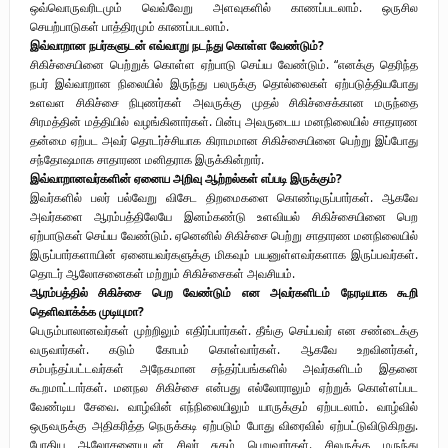
ஒவ்வொருவரிடமும் வெவ்வேறு அளவுகளில் காணப்படலாம். ஒருசில
செயற்பாடுகள் பாத்திரமும் காணப்படலாம்.
இவ்வாறான நபர்களுடன் எவ்வாறு நடந்து கொள்ள வேண்டும்?
சிகிச்சையினை பெற்றுக் கொள்ள ஏற்பாடு செய்ய வேண்டும். “எனக்கு தெரிந்த
நபர் இவ்வாறான நிலையில் இருந்து பலருக்கு தொல்லைகள் ஏற்படுத்தியபோது
உளவள சிகிச்சை நிபுணர்கள் அவருக்கு முதல் சிகிச்சைக்கான மருந்தை
சிரமத்தின் மத்தியில் வழங்கினார்கள். பின்பு அவருடைய மனநிலையில் சாதாரண
தன்மை ஏற்பட அவர் தொடர்ச்சியாக கிராமமான சிகிச்சையினை பெற்று இப்போது
சந்தோஷமாக சாதாரண மனிதராக இருக்கின்றார்.
இவ்வாறானவர்களின் ஏனைய அறிவு ஆற்றல்கள் எப்படி இருக்கும்?
இவர்களில் பலர் பல்வேறு விசேட திறமைகளை கொண்டிருப்பார்கள். ஆகவே
அவர்களை ஆரம்பத்திலேயே இனம்கண்டு உளவியல் சிகிச்சையினை பெற
ஏற்பாடுகள் செய்ய வேண்டும். ஏனெனில் சிகிச்சை பெற்று சாதாரண மனநிலையில்
இருப்பார்களாயின் ஏனையவர்களுக்கு மிகவும் பயனுள்ளவர்களாக இருப்பவர்கள்.
தொடர் ஆலோசனைகள் மற்றும் சிகிச்சைகள் அவசியம்.
ஆரம்பத்தில் சிகிச்சை பெற வேண்டும் என அவர்களிடம் நேரடியாக கூறி
தெளிவாக்க்க முடியுமா?
பெரும்பாலானவர்கள் முற்றிலும் எதிர்ப்பார்கள். தீங்கு செய்பவர் என சண்டைக்கு
வருவார்கள். கடும் கோபம் கொள்வார்கள். ஆகவே உறவினர்கள்,
சம்பந்தப்பட்டவர்கள் அநேகமான சந்தர்ப்பங்களில் அவர்களிடம் இதனை
கூறமாட்டார்கள். மனநல சிகிச்சை என்பது எல்லோராலும் ஏற்றுக் கொள்ளப்பட
வேண்டிய சேவை. வாழ்வின் எந்நிலையிலும் யாருக்கும் ஏற்படலாம். வாழ்வில்
ஒருவருக்கு அதிகரித்த நெருக்கடி ஏற்படும் போது விரைவில் ஏற்பட்டுவிடுகிறது.
போதிய ஆலோசனையுடன் சிலர் சுகம் பெறுவார்கள். சிலருக்கு மருந்து