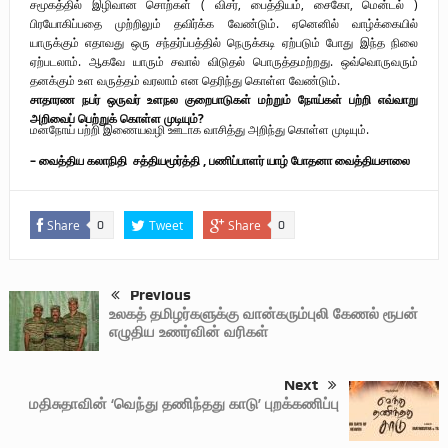
சமூகத்தில் இழிவான சொற்கள் ( விசர், பைத்தியம், சைகோ, மென்டல் )
பிரயோகிப்பதை முற்றிலும் தவிர்க்க வேண்டும். ஏனெனில் வாழ்க்கையில்
யாருக்கும் எதாவது ஒரு சந்தர்ப்பத்தில் நெருக்கடி ஏற்படும் போது இந்த நிலை
ஏற்படலாம். ஆகவே யாரும் சவால் விடுதல் பொருத்தமற்றது. ஒவ்வொருவரும்
தனக்கும் உள வருத்தம் வரலாம் என தெரிந்து கொள்ள வேண்டும்.
சாதாரண நபர் ஒருவர் உளநல குறைபாடுகள் மற்றும் நோய்கள் பற்றி எவ்வாறு
அறிவைப் பெற்றுக் கொள்ள முடியும்?
மனநோய் பற்றி இணையவழி ஊடாக வாசித்து அறிந்து கொள்ள முடியும்.
– வைத்திய கலாநிதி சத்தியமூர்த்தி , பணிப்பாளர் யாழ் போதனா வைத்தியசாலை
Share
Tweet
Share
0
0
Previous
உலகத் தமிழர்களுக்கு வான்கரும்புலி கேணல் ரூபன்
எழுதிய உணர்வின் வரிகள்
Next
மதிசுதாவின் ‘வெந்து தணிந்தது காடு’ புறக்கணிப்பு