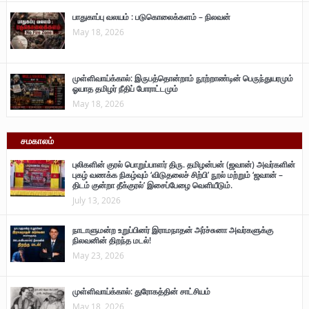
பாதுகாப்பு வலயம் : படுகொலைக்களம் – நிலவன்
May 18, 2026
முள்ளிவாய்க்கால்: இருபத்தொன்றாம் நூற்றாண்டின் பெருந்துயரமும்
ஓயாத தமிழர் நீதிப் போராட்டமும்
May 18, 2026
சமகாலம்
புலிகளின் குரல் பொறுப்பாளர் திரு. தமிழன்பன் (ஜவான்) அவர்களின்
புகழ் வணக்க நிகழ்வும் ‘விடுதலைச் சிற்பி’ நூல் மற்றும் ‘ஜவான் –
திடம் குன்றா தீக்குரல்’ இசைப்பேழை வெளியீடும்.
July 13, 2026
நாடாளுமன்ற உறுப்பினர் இராமநாதன் அர்ச்சுனா அவர்களுக்கு
நிலவனின் திறந்த மடல்!
May 23, 2026
முள்ளிவாய்க்கால்: துரோகத்தின் சாட்சியம்
May 18, 2026