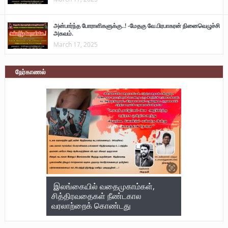
அன்பார்ந்த போராளிகளுக்கு..! -மேதகு வே.பிரபாகரன் நினைவெழுச்சி
அகவம்.
March 17, 2025
நேர்காணல்
இலங்கையில் வதைமுகாம்கள்,
சித்திரவதைகள் நீண்டகால
வரலாற்றைக் கொண்டது