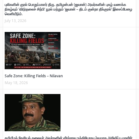
புலிகளின் குரல் பொறுப்பாளர் திரு. தமிழன்பன் (ஜவான்) அவர்களின் புகழ் வணக்க
நிகழ்வும் ‘விடுதலைச் சிற்பி’ நூல் மற்றும் ‘ஜவான் – திடம் குன்றா தீக்குரல்’ இசைப்பேழை
வெளியீடும்.
July 13, 2026
Safe Zone: Killing Fields – Nilavan
May 18, 2026
தமிழீழத் தேசியத் தலைவர் அவர்களின் வீரச்சாவு உத்தியோகபூர்வமாக அறிவிப்பு-மாவீரர்