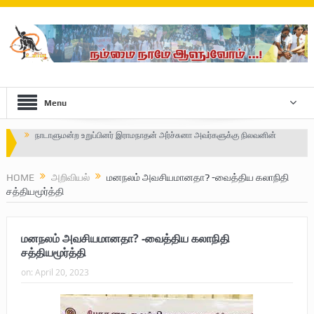
Menu
Safe Zone: Killing Fields – Nilavan
பாதுகாப்பு வலயம் : படுகொலைக்களம் – நிலவன்
HOME
அறிவியல்
மனநலம் அவசியமானதா? -வைத்திய கலாநிதி
சத்தியமூர்த்தி
விடுதலைப் பெருமூச்சு : பிரிகேடியர் தீபன்
மண்ணின் மைந்தன்: பிரிகேடியர் ஜெயம் அண்ணா
மனநலம் அவசியமானதா? -வைத்திய கலாநிதி
வரலாற்று ஆவணங்களின் வெளியீட்டு
சத்தியமூர்த்தி
on:
April 20, 2023
முள்ளிவாய்க்கால்: செங்குருதி படிந்த வரலாற்றுச் சுவடு
முள்ளிவாய்க்கால்: துரோகத்தின் சாட்சியம்