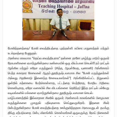
புலிகளின் குரல் பொறுப்பாளர் திரு. தமிழன்பன் (ஜவான்) அவர்களின் புகழ்
வணக்க நிகழ்வும் ‘விடுதலைச் சிற்பி’ நூல் மற்றும் ‘ஜவான் – திடம் குன்றா
தீக்குரல்’ இசைப்பேழை வெளியீடும்.
உரிமைப் போராட்டம் _
நாடாளுமன்ற உறுப்பினர் இராமநாதன் அர்ச்சுனா அவர்களுக்கு நிலவனின்
போலித்தனத்தை/ போலி வைத்தியத்தை புறந்தள்ளி உயிரை பாதுகாத்தல் மற்றும்
உடல்நலத்தை பேணுதல்.
திறந்த மடல்!
அண்மை காலமாக “தெய்வ வைத்தியராக” தன்னை தானே புகழ்ந்து பாடும் ஒருவர்
நோயாளிகளை ஏமாற்றுகின்றமை உண்மையில் ஒரு வியப்பான செயல்!!! நம் நாட்டில்
ஆங்கில மற்றும் சுதேச மருத்துவம் (சித்த, ஆயுள்வேத, யுணானி) அங்கிகாரம்
பெற்ற சுகாதார சேவைகள் ஆகும்.துரதிருஷ்டவசமாக சில “போலி மருத்துவர்கள்
அல்லது அதனோடு இணைந்த சேவையாளர்கள்”( அங்கீகரிக்கப்பட்ட நிறுவனம்
ஒன்றில் கற்கையை மேற்கொள்ளாத, பட்டத்தை பெற்றிராத, போதிய அறிவை
கொண்டிராத, ஏதோ வகையில் சில விடயங்களை தெரிந்த) இந்த நாட்டில் பல்வேறு
வடிவங்களில் மக்களை ஏமாற்றுகின்றமை துரதிருஷ்டவசமான செயல்.
யாழ்ப்பாணத்தில் இவ்வாறான சிலரில் ஒருவர் அண்மைக் காலங்களில் பிழையான
கருத்துக்களை முகநூல் பதிவுகளாக செய்துவருகிறார். இதனை சிலர்
பின்பற்றுகின்றமை போலி வைத்தியத்தை ஊக்குவித்ததாக அமைவதுடன் தமக்கு
தீங்கு ஏற்படுவதை பின்பு விளங்கிக் கொள்வார்கள்.ஒருவருக்கு நோய் நிலைகள்