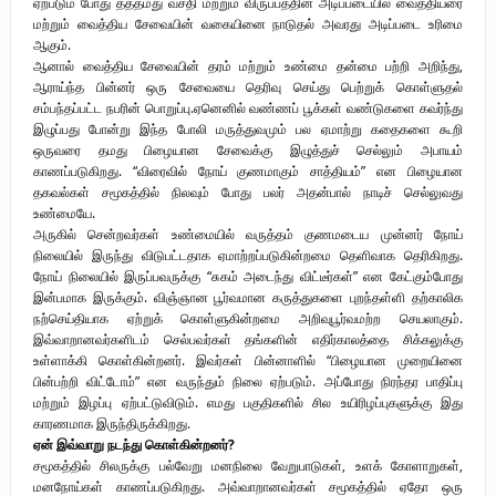
ஏற்படும் போது தத்தமது வசதி மற்றும் விருப்பத்தின் அடிப்படையில் வைத்தியரை
மற்றும் வைத்திய சேவையின் வகையினை நாடுதல் அவரது அடிப்படை உரிமை
ஆகும்.
ஆனால் வைத்திய சேவையின் தரம் மற்றும் உண்மை தன்மை பற்றி அறிந்து,
ஆராய்ந்த பின்னர் ஒரு சேவையை தெரிவு செய்து பெற்றுக் கொள்ளுதல்
சம்பந்தப்பட்ட நபரின் பொறுப்பு.ஏனெனில் வண்ணப் பூக்கள் வண்டுகளை கவர்ந்து
இழுப்பது போன்று இந்த போலி மருத்துவமும் பல ஏமாற்று கதைகளை கூறி
ஒருவரை தமது பிழையான சேவைக்கு இழுத்துச் செல்லும் அபாயம்
காணப்படுகிறது. “விரைவில் நோய் குணமாகும் சாத்தியம்” என பிழையான
தகவல்கள் சமூகத்தில் நிலவும் போது பலர் அதன்பால் நாடிச் செல்லுவது
உண்மையே.
அருகில் சென்றவர்கள் உண்மையில் வருத்தம் குணமடைய முன்னர் நோய்
நிலையில் இருந்து விடுபட்டதாக ஏமாற்றப்படுகின்றமை தெளிவாக தெரிகிறது.
நோய் நிலையில் இருப்பவருக்கு “சுகம் அடைந்து விட்டீர்கள்” என கேட்கும்போது
இன்பமாக இருக்கும். விஞ்ஞான பூர்வமான கருத்துகளை புறந்தள்ளி தற்காலிக
நற்செய்தியாக ஏற்றுக் கொள்ளுகின்றமை அறிவுபூர்வமற்ற செயலாகும்.
இவ்வாறானவர்களிடம் செல்பவர்கள் தங்களின் எதிர்காலத்தை சிக்கலுக்கு
உள்ளாக்கி கொள்கின்றனர். இவர்கள் பின்னாளில் “பிழையான முறையினை
பின்பற்றி விட்டோம்” என வருந்தும் நிலை ஏற்படும். அப்போது நிரந்தர பாதிப்பு
மற்றும் இழப்பு ஏற்பட்டுவிடும். எமது பகுதிகளில் சில உயிரிழப்புகளுக்கு இது
காரணமாக இருந்திருக்கிறது.
ஏன் இவ்வாறு நடந்து கொள்கின்றனர்?
சமூகத்தில் சிலருக்கு பல்வேறு மனநிலை வேறுபாடுகள், உளக் கோளாறுகள்,
மனநோய்கள் காணப்படுகிறது. அவ்வாறானவர்கள் சமூகத்தில் ஏதோ ஒரு