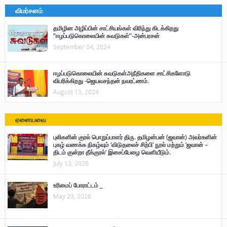
விமர்சனம்
தமிழின அழிப்பின் சாட்சியங்கள் விரிந்து கிடக்கிறது
“ஈழப்படுகொலையின் சுவடுகள்”-அன்பரசன்
September 04, 2024
ஈழப்படுகொலையின் சுவடுகள்அநீதிகளை சாட்சிகளோடு
விபரிக்கிறது -ஜெயவசந்தன் நவரட்ணம்.
August 13, 2024
ஏனையவை
புலிகளின் குரல் பொறுப்பாளர் திரு. தமிழன்பன் (ஜவான்) அவர்களின்
புகழ் வணக்க நிகழ்வும் ‘விடுதலைச் சிற்பி’ நூல் மற்றும் ‘ஜவான் –
திடம் குன்றா தீக்குரல்’ இசைப்பேழை வெளியீடும்.
July 13, 2026
உரிமைப் போராட்டம் _
May 23, 2026