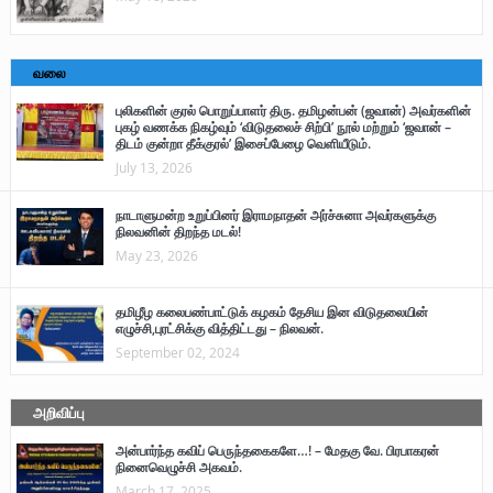
வலை
புலிகளின் குரல் பொறுப்பாளர் திரு. தமிழன்பன் (ஜவான்) அவர்களின்
புகழ் வணக்க நிகழ்வும் ‘விடுதலைச் சிற்பி’ நூல் மற்றும் ‘ஜவான் –
திடம் குன்றா தீக்குரல்’ இசைப்பேழை வெளியீடும்.
July 13, 2026
நாடாளுமன்ற உறுப்பினர் இராமநாதன் அர்ச்சுனா அவர்களுக்கு
நிலவனின் திறந்த மடல்!
May 23, 2026
தமிழீழ கலைபண்பாட்டுக் கழகம் தேசிய இன விடுதலையின்
எழுச்சி,புரட்சிக்கு வித்திட்டது – நிலவன்.
September 02, 2024
அறிவிப்பு
அன்பார்ந்த கவிப் பெருந்தகைகளே…! – மேதகு வே. பிரபாகரன்
நினைவெழுச்சி அகவம்.
March 17, 2025