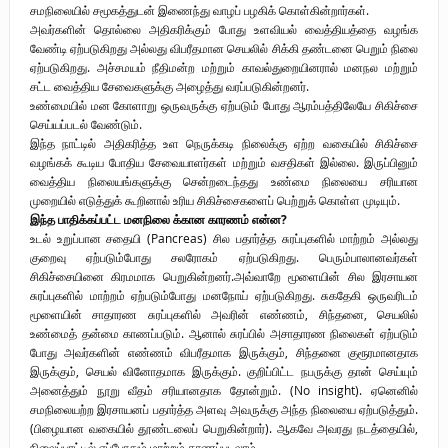
சமநிலையில் சமூகத்துடன் இணைந்து வாழப் பழகிக் கொள்கின்றார்கள்.
அவர்களின் தொல்லை அதிகரிக்கும் போது உளவியல் வைத்தியத்தை வழங்க
வேண்டி ஏற்படுகிறது அல்லது விபரீதமான செயலில் சிக்கி தண்டனை பெறும் நிலை
ஏற்படுகிறது. அச்சமயம் நீதிமன்ற மற்றும் காவல்துறையினரால் மனநல மற்றும்
சட்ட வைத்திய சேவைகளுக்கு அழைத்து வரப்படுகின்றனர்.
உண்மையில் மன கோளாறு ஒருவருக்கு ஏற்படும் போது ஆரம்பத்திலேயே சிகிச்சை
செய்யப்படல் வேண்டும்.
இந்த நாட்டில் அதிகரித்த உள நெருக்கடி நிலைக்கு ஏற்ற வகையில் சிகிச்சை
வழங்கக் கூடிய போதிய சேவையாளர்கள் மற்றும் வசதிகள் இல்லை. இருப்பினும்
வைத்திய நிலையங்களுக்கு சென்றடைந்தது உண்மை நிலையை சரியான
முறையில் எடுத்துக் கூறினால் உரிய சிகிச்சைகளைப் பெற்றுக் கொள்ள முடியும்.
இந்த பாதிக்கப்பட்ட மனநிலை க்கான காரணம் என்ன?
உடல் உறுப்பான சதையி (Pancreas) சில பதார்த்த சுரப்புகளில் மாற்றம் அல்லது
குறைவு ஏற்படும்போது சலரோகம் ஏற்படுகிறது. பெரும்பாலானவர்கள்
சிகிச்சையினை கிரமமாக பெறுகின்றனர்.அவ்வாறே மூளையின் சில இரசாயன
சுரப்புகளில் மாற்றம் ஏற்படும்போது மனநோய் ஏற்படுகிறது. சுகதேகி ஒருவரிடம்
மூளையின் சாதாரண சுரப்புகளில் அவரின் எண்ணம், சிந்தனை, செயலில்
உண்மைத் தன்மை காணப்படும். ஆனால் சுரப்பில் அசாதாரண நிலைகள் ஏற்படும்
போது அவர்களின் எண்ணம் விபரீதமாக இருக்கும், சிந்தனை குரூரமானதாக
இருக்கும், செயல் வினோதமாக இருக்கும். குறிப்பிட்ட நபருக்கு தான் செய்யும்
அனைத்தும் நூறு வீதம் சரியானதாக தோன்றும். (No insight). ஏனெனில்
சமநிலையற்ற இரசாயனப் பதார்த்த அளவு அவருக்கு அந்த நிலையை ஏற்படுத்தும்.
(பிழையான வகையில் தூண்டலைப் பெறுகின்றார்). ஆகவே அவரது நடத்தையில்,
நிலைப்பாட்டில் எப்போதும் மாற்றம் காணப்படலாம்.