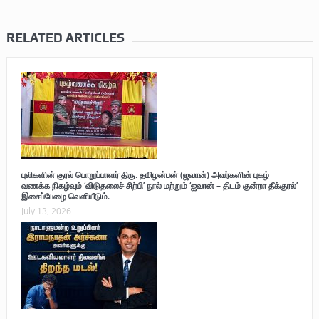
RELATED ARTICLES
புலிகளின் குரல் பொறுப்பாளர் திரு. தமிழன்பன் (ஜவான்) அவர்களின் புகழ்
வணக்க நிகழ்வும் ‘விடுதலைச் சிற்பி’ நூல் மற்றும் ‘ஜவான் – திடம் குன்றா தீக்குரல்’
இசைப்பேழை வெளியீடும்.
July 13, 2026