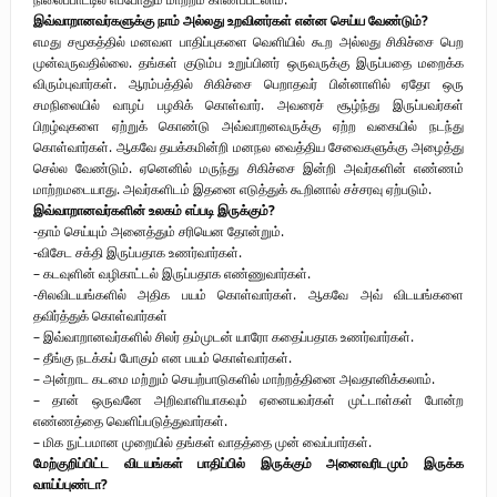
இவ்வாறானவர்களுக்கு நாம் அல்லது உறவினர்கள் என்ன செய்ய வேண்டும்?
எமது சமூகத்தில் மனவள பாதிப்புகளை வெளியில் கூற அல்லது சிகிச்சை பெற
முன்வருவதில்லை. தங்கள் குடும்ப உறுப்பினர் ஒருவருக்கு இருப்பதை மறைக்க
விரும்புவார்கள். ஆரம்பத்தில் சிகிச்சை பெறாதவர் பின்னாளில் ஏதோ ஒரு
சமநிலையில் வாழப் பழகிக் கொள்வார். அவரைச் சூழ்ந்து இருப்பவர்கள்
பிறழ்வுகளை ஏற்றுக் கொண்டு அவ்வாறனவருக்கு ஏற்ற வகையில் நடந்து
கொள்வார்கள். ஆகவே தயக்கமின்றி மனநல வைத்திய சேவைகளுக்கு அழைத்து
செல்ல வேண்டும். ஏனெனில் மருந்து சிகிச்சை இன்றி அவர்களின் எண்ணம்
மாற்றமடையாது. அவர்களிடம் இதனை எடுத்துக் கூறினால் சச்சரவு ஏற்படும்.
இவ்வாறானவர்களின் உலகம் எப்படி இருக்கும்?
-தாம் செய்யும் அனைத்தும் சரியென தோன்றும்.
-விசேட சக்தி இருப்பதாக உணர்வார்கள்.
– கடவுளின் வழிகாட்டல் இருப்பதாக எண்ணுவார்கள்.
-சிலவிடயங்களில் அதிக பயம் கொள்வார்கள். ஆகவே அவ் விடயங்களை
தவிர்த்துக் கொள்வார்கள்
– இவ்வாறானவர்களில் சிலர் தம்முடன் யாரோ கதைப்பதாக உணர்வார்கள்.
– தீங்கு நடக்கப் போகும் என பயம் கொள்வார்கள்.
– அன்றாட கடமை மற்றும் செயற்பாடுகளில் மாற்றத்தினை அவதானிக்கலாம்.
– தான் ஒருவனே அறிவாளியாகவும் ஏனையவர்கள் முட்டாள்கள் போன்ற
எண்ணத்தை வெளிப்படுத்துவார்கள்.
– மிக நுட்பமான முறையில் தங்கள் வாதத்தை முன் வைப்பார்கள்.
மேற்குறிப்பிட்ட விடயங்கள் பாதிப்பில் இருக்கும் அனைவரிடமும் இருக்க
வாய்ப்புண்டா?