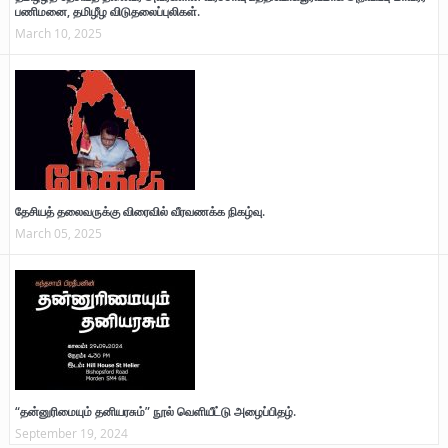
பணிமனை, தமிழீழ விடுதலைப்புலிகள்.
March 10, 2025
தேசியத் தலைவருக்கு விரைவில் வீரவணக்க நிகழ்வு.
March 05, 2025
“தன்னுரிமையும் தனியரசும்” நூல் வெளியீட்டு அழைப்பிதழ்.
September 19, 2024