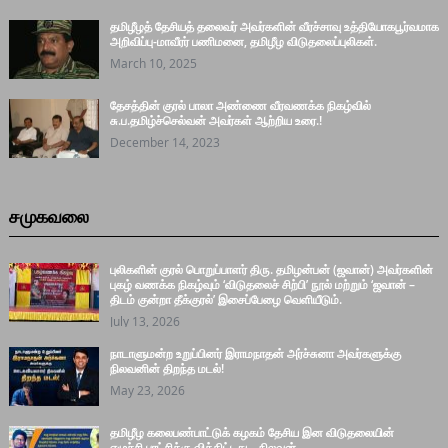
தமிழீழத் தேசியத் தலைவர் அவர்களின் வீரச்சாவு உத்தியோகபூர்வமாக
அறிவிப்பு-மாவீரர் பணிமனை, தமிழீழ விடுதலைப்புலிகள்.
March 10, 2025
தேசத்தின் குரல் பாலா அண்ணை வீரவணக்க நிகழ்வில்
சு.ப.தமிழ்ச்செல்வன் அவர்கள் ஆற்றிய உரை.!
December 14, 2023
சமுகவலை
புலிகளின் குரல் பொறுப்பாளர் திரு. தமிழன்பன் (ஜவான்) அவர்களின்
புகழ் வணக்க நிகழ்வும் ‘விடுதலைச் சிற்பி’ நூல் மற்றும் ‘ஜவான் –
திடம் குன்றா தீக்குரல்’ இசைப்பேழை வெளியீடும்.
July 13, 2026
நாடாளுமன்ற உறுப்பினர் இராமநாதன் அர்ச்சுனா அவர்களுக்கு
நிலவனின் திறந்த மடல்!
May 23, 2026
தமிழீழ கலைபண்பாட்டுக் கழகம் தேசிய இன விடுதலையின்
எழுச்சி,புரட்சிக்கு வித்திட்டது – நிலவன்.