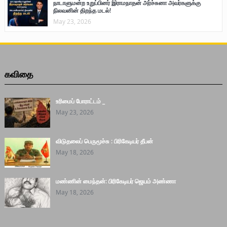
நாடாளுமன்ற உறுப்பினர் இராமநாதன் அர்ச்சுனா அவர்களுக்கு
நிலவனின் திறந்த மடல்!
May 23, 2026
கவிதை
உரிமைப் போராட்டம் _
May 23, 2026
விடுதலைப் பெருமூச்சு : பிரிகேடியர் தீபன்
May 18, 2026
மண்ணின் மைந்தன்: பிரிகேடியர் ஜெயம் அண்ணா
May 18, 2026