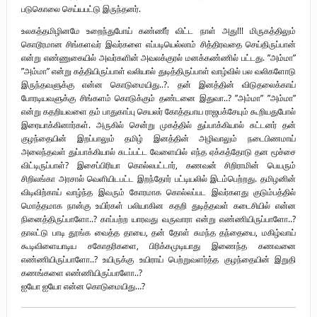
படுகொலை செய்யபட்டு இருந்தனர்.
உலகத்தமிழினமே உறைந்துபோய் கண்ணீர் விட்ட நாள் அது!!! மிருகத்திலும்
கொடூரமான சிங்களவர் இவர்களை எப்படியெல்லாம் சித்திரவதை செய்திருப்பான்
என்று எண்ணுகையில் அவர்களின் அவலக்குரல் மனக்கண்ணில் பட்டது. ”அம்மா”
”அம்மா” என்று கத்தியிருப்பாள் வலியால் துடித்திருப்பாள் வாழ்வில் பல வலிகளோடு
இருந்தவளுக்கு என்ன கொடுமையிது..?. தன் இனத்தின் விடுதலைக்காய்
போரடியவளுக்கு சிங்களம் கொடுக்கும் தண்டனை இதுவா..? ”அம்மா” ”அம்மா”
என்று கதறியவளை தம் பாதுகாப்பு செயலர் கோத்தபாய ராஜபக்சேயும் கூறியதுபோல்
இரையாக்கினார்கள். அருகில் சென்று முகத்தில் துப்பாக்கியால் சுட்டனர் தன்
குழந்தையின் இறப்பாலும் தமிழ் இனத்தின் அழிவாலும் நடைபிணமாய்
அலைந்தவள் துப்பாக்கியால் சுடப்பட்ட வேளையில் எந்த ஏக்கத்தோடு தன மூச்சை
விட்டிருப்பாள்? இசைப்பிரியா கொல்லபட்டார், கணவன் சிறிராமின் பெயரும்
சிறிலங்கா அரசால் வெளியிடபட்ட இறந்தோர் பட்டியலில் இடம்பெற்றது. தமிழனின்
விடிவிற்காய் வாழ்ந்த இவரும் கோரமாக கொல்லப்பட இவர்களது குடும்பத்தில்
மொத்தமாக நான்கு உயிர்கள் பலியாகின கதறி துடித்தவள் கடைசியில் என்ன
நினைத்திருப்பாளோ..? காப்பற்ற யாரவது வருவாரா என்று எண்ணியிருப்பாளோ..?
தாலட்டு பாடி தூங்க வைத்த தாயை, தன் தோள் சுமந்த தந்தையை, மகிழ்வாய்
கூடிவிளையாடிய சகோதரிகளை, பிரிக்கமுடியாது இணைந்த கணவனை
எண்ணியிருப்பாளோ..? உயிருக்கு உயிராய் பெற்றுவளர்த்த குழந்தையின் இறுதி
கணங்களை எண்ணியிருப்பாளோ..?
ஐயோ ஐயோ என்ன கொடுமையிது…?