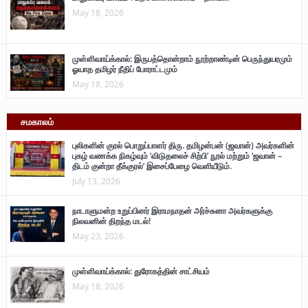
May 18, 2026
முள்ளிவாய்க்கால்: இருபத்தொன்றாம் நூற்றாண்டின் பெருந்துயரமும்
ஓயாத தமிழர் நீதிப் போராட்டமும்
May 18, 2026
சமகாலம்
புலிகளின் குரல் பொறுப்பாளர் திரு. தமிழன்பன் (ஜவான்) அவர்களின்
புகழ் வணக்க நிகழ்வும் ‘விடுதலைச் சிற்பி’ நூல் மற்றும் ‘ஜவான் –
திடம் குன்றா தீக்குரல்’ இசைப்பேழை வெளியீடும்.
July 13, 2026
நாடாளுமன்ற உறுப்பினர் இராமநாதன் அர்ச்சுனா அவர்களுக்கு
நிலவனின் திறந்த மடல்!
May 23, 2026
முள்ளிவாய்க்கால்: துரோகத்தின் சாட்சியம்
May 18, 2026