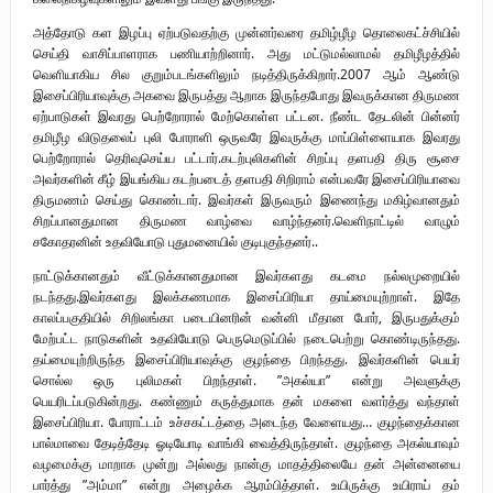
அத்தோடு கள இழப்பு ஏற்படுவதற்கு முன்னர்வரை தமிழ்ழீழ தொலைகட்ச்சியில்
செய்தி வாசிப்பாளராக பணியாற்றினார். அது மட்டுமல்லாமல் தமிழீழத்தில்
வெளியாகிய சில குறும்படங்களிலும் நடித்திருக்கிறார்.2007 ஆம் ஆண்டு
இசைப்பிரியாவுக்கு அகவை இருபத்து ஆறாக இருந்தபோது இவருக்கான திருமண
ஏற்பாடுகள் இவரது பெற்றோரால் மேற்கொள்ள பட்டன. நீண்ட தேடலின் பின்னர்
தமிழீழ விடுதலைப் புலி போராளி ஒருவரே இவருக்கு மாப்பிள்ளையாக இவரது
பெற்றோரால் தெரிவுசெய்ய பட்டார்.கடற்புலிகளின் சிறப்பு தளபதி திரு சூசை
அவர்களின் கீழ் இயங்கிய கடற்படைத் தளபதி சிறிராம் என்பவரே இசைப்பிரியாவை
திருமணம் செய்து கொண்டார். இவர்கள் இருவரும் இணைந்து மகிழ்வானதும்
சிறப்பானதுமான திருமண வாழ்வை வாழ்ந்தனர்.வெளிநாட்டில் வாழும்
சகோதரனின் உதவியோடு புதுமனையில் குடிபுகுந்தனர்..
நாட்டுக்கானதும் வீட்டுக்கானதுமான இவர்களது கடமை நல்லமுறையில்
நடந்தது.இவர்களது இலக்கணமாக இசைப்பிரியா தாய்மையுற்றாள். இதே
காலப்பகுதியில் சிறிலங்கா படையினரின் வன்னி மீதான போர், இருபதுக்கும்
மேற்பட்ட நாடுகளின் உதவியோடு பெருமெடுப்பில் நடைபெற்று கொண்டிருந்தது.
தய்மையுற்றிருந்த இசைப்பிரியாவுக்கு குழந்தை பிறந்தது. இவர்களின் பெயர்
சொல்ல ஒரு புலிமகள் பிறந்தாள். ”அகல்யா” என்று அவளுக்கு
பெயரிடப்படுகின்றது. கண்ணும் கருத்துமாக தன் மகளை வளர்த்து வந்தாள்
இசைப்பிரியா. போராட்டம் உச்சகட்டத்தை அடைந்த வேளையது… குழந்தைக்கான
பால்மாவை தேடித்தேடி ஓடியோடி வாங்கி வைத்திருந்தாள். குழந்தை அகல்யாவும்
வழமைக்கு மாறாக முன்று அல்லது நான்கு மாதத்திலையே தன் அன்னையை
பார்த்து ”அம்மா” என்று அழைக்க ஆரம்பித்தாள். உயிருக்கு உயிராய் தம்