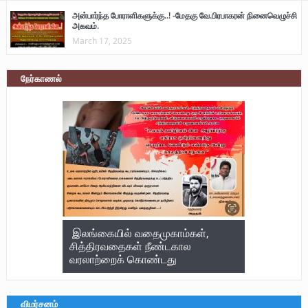
அன்பார்ந்த போராளிகளுக்கு..! -மேதகு வே.பிரபாகரன் நினைவெழுச்சி
அகவம்.
March 17, 2025
நேர்காணல்
இலங்கையில் வதைமுகாம்கள்,
சித்திரவதைகள் நீண்டகால
வரலாற்றைக் கொண்டது
விமர்சனம்