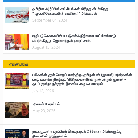
தமிழின அழிப்பின் சாட்சியங்கள் விரிந்து கிடக்கிறது
“ஈழப்படுகொலையின் சுவடுகள்”-அன்பரசன்
September 04, 2024
ஈழப்படுகொலையின் சுவடுகள்அநீதிகளை சாட்சிகளோடு
விபரிக்கிறது -ஜெயவசந்தன் நவரட்ணம்.
August 13, 2024
ஏனையவை
புலிகளின் குரல் பொறுப்பாளர் திரு. தமிழன்பன் (ஜவான்) அவர்களின்
புகழ் வணக்க நிகழ்வும் ‘விடுதலைச் சிற்பி’ நூல் மற்றும் ‘ஜவான் –
திடம் குன்றா தீக்குரல்’ இசைப்பேழை வெளியீடும்.
July 13, 2026
உரிமைப் போராட்டம் _
May 23, 2026
நாடாளுமன்ற உறுப்பினர் இராமநாதன் அர்ச்சுனா அவர்களுக்கு
நிலவனின் திறந்த மடல்!