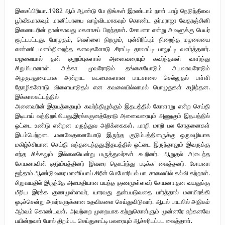
இசைப்பிரியா..1982 ஆம் ஆண்டு மே திங்கள் இரண்டாம் நாள் யாழ் நெடுந்தீவை
பாதுகாப்பு வலயம் : படுகொலைக்களம் – நிலவன்
பூர்வீகமாகவும் மானிப்பாயை வாழ்விடமாகவும் கொண்ட தர்மராஜா வேதரஞ்சினி
இணையரின் நான்காவது மகளாகப் பிறந்தாள். சோபனா என்று அவளுக்கு பெயர்
விடுதலைப் பெருமூச்சு : பிரிகேடியர் தீபன்
சூட்டபட்டது. பேரழகும், வெள்ளை நிறமும், புன்சிரிப்பும் நிறைந்த மழலையை
எண்ணி மனம்நிறைந்த கனவுகளோடு சீராட்டி தாலாட்டி பாலுட்டி வளர்த்தனர்.
மண்ணின் மைந்தன்: பிரிகேடியர் ஜெயம் அண்ணா
மழலையால் தன் குறும்புகளால் அனைவரையும் கவர்ந்தவள் வளர்ந்து
சிறுமியானாள். அக்கா மூவரோடும் தங்கையோடும் அயலாவரோடும்
வரலாற்று ஆவணங்களின் வெளியீட்டு
அழகுபதுமையாக அன்றாட கடமைகளான பாடசாலை செல்லுதல் பள்ளி
தோழிகளோடு விளையாடுதல் என கவலையில்லாமல் பொழுதுகள் கழிந்தன.
முள்ளிவாய்க்கால்: செங்குருதி படிந்த வரலாற்றுச் சுவடு
இக்காலகட்டத்தில்
அனைவரின் இதயத்தையும் கவர்ந்திழுக்கும் இதயத்தில் கோளாறு என்ற செய்தி
முள்ளிவாய்க்கால்: துரோகத்தின் சாட்சியம்
இடியாய் வந்திறங்கியது.இரக்ககுனத்தோடு அனைவரையும் அணுகும் இதயத்தில்
ஓட்டை உண்டு என்றன மருத்துவ அறிக்கைகள். .மாறி மாறி பல சோதனைகள்
இடம்பெற்றன. .மனவேதனையோடு இருந்த குடும்பத்தினருக்கு ஒருவழியாக
மகிழ்ச்சியான செய்தி வந்தடைந்தது.இதயத்தில் ஓட்டை இருந்தாலும் இவருக்கு
எந்த சிக்கலும் இல்லையென்று மருத்துவர்கள் கூறினர். ஆறுதல் அடைந்த
சோபனாவின் குடும்பத்தினர் இவரை தொடர்ந்து படிக்க வைத்தனர். சோபனா
ஐந்தாம் ஆண்டுவரை மானிப்பாய் கிரீன் மெமோரியல் பாடசாலையில் கல்வி கற்றாள்.
சிறுவயதில் இருந்தே அமைதியான பயந்த குணமுள்ளவர் சோபனா.தன வயதுக்கு
மீறிய இரக்க குணமுள்ளவர், யாரவது துன்பபடுவதை பார்த்தால் மனமிரங்கி
ஓடிச்சென்று அவர்களுக்கான உதவிகளை செய்துவிடுவார். ஆடல் பாடலில் அதிகம்
ஆர்வம் கொண்டவள். அவற்றை முறையாக கற்றுகொள்ளும் முன்னரே ஏற்கனவே
பயின்றவள் போல் திறம்பட செய்துகாட்டி பலரையும் ஆச்சரியப்பட வைத்தாள்.