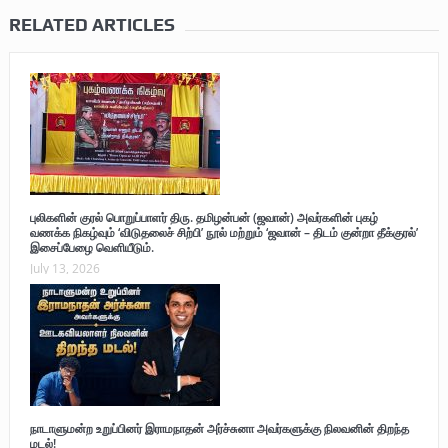
RELATED ARTICLES
புலிகளின் குரல் பொறுப்பாளர் திரு. தமிழன்பன் (ஜவான்) அவர்களின் புகழ்
வணக்க நிகழ்வும் ‘விடுதலைச் சிற்பி’ நூல் மற்றும் ‘ஜவான் – திடம் குன்றா தீக்குரல்’
இசைப்பேழை வெளியீடும்.
July 13, 2026
நாடாளுமன்ற உறுப்பினர் இராமநாதன் அர்ச்சுனா அவர்களுக்கு நிலவனின் திறந்த
மடல்!