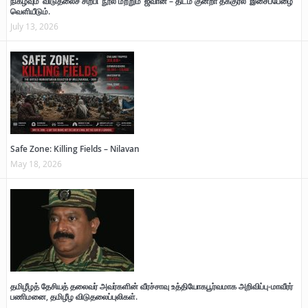
நிகழ்வும் ‘விடுதலைச் சிற்பி’ நூல் மற்றும் ‘ஜவான் – திடம் குன்றா தீக்குரல்’ இசைப்பேழை
வெளியீடும்.
July 13, 2026
Safe Zone: Killing Fields – Nilavan
May 18, 2026
தமிழீழத் தேசியத் தலைவர் அவர்களின் வீரச்சாவு உத்தியோகபூர்வமாக அறிவிப்பு-மாவீரர்
பணிமனை, தமிழீழ விடுதலைப்புலிகள்.