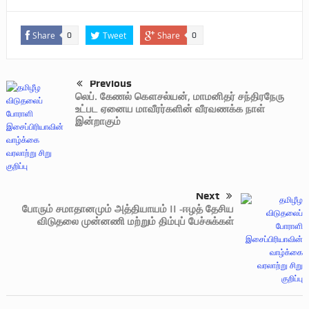
Share
Tweet
Share
0
0
Previous
லெப். கேணல் கௌசல்யன், மாமனிதர் சந்திரநேரு
உட்பட ஏனைய மாவீரர்களின் வீரவணக்க நாள்
இன்றாகும்
Next
போரும் சமாதானமும் அத்தியாயம் II -ஈழத் தேசிய
விடுதலை முன்னணி மற்றும் திம்புப் பேச்சுக்கள்