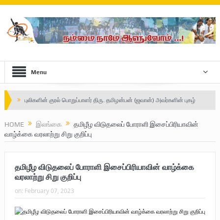
Menu
புலிகளின் குரல் பொறுப்பாளர் திரு. தமிழன்பன் (ஜவான்) அவர்களின் புகழ்
வணக்க நிகழ்வும் ‘விடுதலைச் சிற்பி’ நூல் மற்றும் ‘ஜவான் – திடம் குன்றா
HOME
இலங்கை
தமிழீழ விடுதலைப் போராளி இசைப்பிரியாவின்
வாழ்க்கை வரலாற்று சிறு குறிப்பு
தீக்குரல்’ இசைப்பேழை வெளியீடும்.
உரிமைப் போராட்டம் _
தமிழீழ விடுதலைப் போராளி இசைப்பிரியாவின் வாழ்க்கை
நாடாளுமன்ற உறுப்பினர் இராமநாதன் அர்ச்சுனா அவர்களுக்கு நிலவனின்
வரலாற்று சிறு குறிப்பு
on:
February 07, 2023
திறந்த மடல்!
Safe Zone: Killing Fields – Nilavan