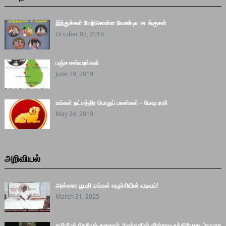
இந்துக்கள் மேற்கொள்ள வேண்டிய சடங்குகள்
October 07, 2019
பஞ்ச ஈஸ்வரங்கள்
June 29, 2019
உங்கள் நட்சத்திர பொதுப் பலன்கள் – மேஷ ராசி
May 24, 2019
அறிவியல்
அன்னை பூபதி மக்கள் எழுச்சியின் வடிவம்!
March 31, 2025
தமிழீழத் தேசியத் தலைவர் அவர்களின் வீரச்சாவு உத்தியோகபூர்வமாக