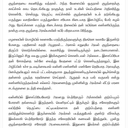
குழந்தையை கவனித்து வந்தாள். அந்த வேளையில் ஒருநாள் குழந்தைக்கு
காய்ச்சல் காய தொடங்கியது நாளுக்கு நாள் உடலின் வெப்பநிலை அதிகரித்து
கொண்டே சென்றது. நெருப்பு காய்ச்சலில் குழந்தையின் உடல் நடுங்கியது
மருத்துவ வசதிகளோ மருந்துகளோ சரியாக கிடையாத இனஅழிப்பு போர் சுழல்
அது. நோய்க்கான மருந்து கிடைக்காத நிலையில் தன் உயிரென எண்ணியிருந்த
நான்கு மாத குழந்தை அகல்யாவின் உயிர் பரிதாபமாக பிரிந்தது.
மழலையின் மொழியில் உலகையே மறந்திருந்தவளுக்கு திடீரென உலகமே இருண்டு
போனது. பதறினாள் கதறி அழுதாள்… அனால் எதுவுமே அவள் குழந்தையை
திருப்பி கொடுக்கவில்லை. சுவாசித்து கொண்டிருக்கும் நடைபிணமானாள்.
இருப்பினும் சிறு வயது முதல் இரக்ககுணம் கொண்டவள் அல்லவா… இசைப்பிரியா
தன் சோகத்தை உள்ளே வைத்து வேதனை பட்டு கொண்டிருந்தாலும், இன
அழிப்பின் உச்ச நடவடிக்கையால் வன்னி மண்ணின் மண்ணே தெரியாத அளவுக்கு
பினக்குவியலும் காயம் பட்டவர்களுமாக துடித்துகொண்டிருக்கையில் ஓடிச்சென்று
தன்னால் முடிந்த உதவிகளை செய்தாள். ஆறுதல் கூற யார் வருவார் என்று
எண்ணியிருந்தவர்கள் எல்லாம் அரவணைத்து முன்னின்று அவர்கள் வீட்டு மரண
சடங்குகளை நடத்தி வைத்தாள்.
வன்னியில் இசைப்பிரியவோடு அவளது பெற்றோரும் அக்காவின் குடும்பமும்
போராளி தங்கையும் இருந்தனர். வெளிநாட்டில் இருக்கும் இரு சகோதரிகளும்
வயிற்றில் நெருப்பை கட்டியவர்களாக தன் குடும்பத்தை எண்ணி
தவித்துக்கொண்டு இருக்கையில் அவர்கள் பயந்ததுபோல் குண்டு வீச்சுக்கு
இலக்காகி பெற்றோரோடு இருந்த சகோதரியின் கணவன் இறந்துவிட முன்று
குழந்தைகளோடு சகோதரி அபலையானால். இதுவரை இவர்கள் குடும்பத்தில்