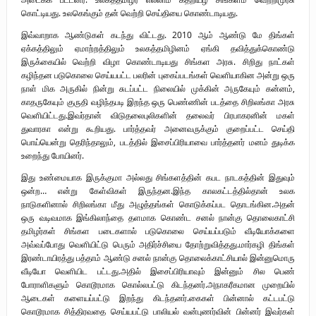
கொட்டியது. உலகெங்கும் தன் வெற்றி செய்தியை கொண்டாடியது.
இவ்வாறாக ஆண்டுகள் கடந்து விட்டது. 2010 ஆம் ஆண்டு மே திங்கள்
ஏக்கத்திலும் ஏமாற்றத்திலும் உலகத்தமிழினம் ஏங்கி தவித்துக்கொண்டு
இருக்கையில் வெற்றி விழா கொண்டாடியது சிங்கள அரசு. சிறிது நாட்கள்
கழிந்தன படுகொலை செய்யபட்ட பலரின் புகைப்படங்கள் வெளியாகின அன்று ஒரு
நாள் மிக அருகில் நின்று சுடப்பட்ட நிலையில் முக்கின் அருகேயும் கன்னம்,
காதருகேயும் குருதி வழிந்தபடி இறந்த ஒரு பெண்ணின் படத்தை சிறிலங்கா அரசு
வெளியிட்டது.இவர்தான் விடுதலைபுலிகளின் தலைவர் பிரபாகரனின் மகள்
துவாரகா என்று கூறியது. பார்த்தவர் அனைவருக்கும் குறைப்பட்ட செய்தி
பொய்யென்று தெரிந்தாலும், படத்தில் இசைப்பிரியாவை பார்த்தனர் மனம் துடிக்க
உறைந்து போயினர்.
இது உண்மையாக இருக்குமா அல்லது சிங்களத்தின் கபட நாடகத்தின் இதுவும்
ஒன்ற… என்று கேள்விகள் இருந்தன.இந்த காலகட்டத்தில்தான் உலக
நாடுகளினால் சிறிலங்கா மீது அழுத்தங்கள் கொடுக்கப்பட தொடங்கின.அதன்
ஒரு வடிவமாக இங்கிலாந்தை தளமாக கொண்ட சனல் நான்கு தொலைகாட்சி
தமிழர்கள் சிங்கள படைகளால் படுகொலை செய்யப்படும் வீடியோக்களை
அவ்வப்போது வெளியிட்டு பெரும் அதிர்ச்சியை தோற்றுவித்தது.மார்கழி திங்கள்
இரண்டாயிரத்து பத்தாம் ஆண்டு சனல் நான்கு தொலைக்காட்சியால் இன்னுமொரு
வீடியோ வெளியிட பட்டது.அதில் இசைப்பிரியாவும் இன்னும் சில பெண்
போராளிகளும் கொடூரமாக கொல்லபட்டு கிடந்தனர்.அநாகரீகமான முறையில்
ஆடைகள் களையப்பட்டு இறந்து கிடந்தனர்.கைகள் பின்னால் கட்டபட்டு
கொடூரமாக சித்திரவதை செய்யபட்டு பாலியல் வன்புணர்வின் பின்னர் இவர்கள்