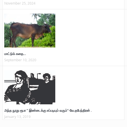
November 25, 2024
மாட்டுக் கதை…
September 10, 2020
அந்த நூறு ரூபா “ இண்டைக்கு எப்படியும் வரும்”-வே.தபேந்திரன் .
January 13, 2019