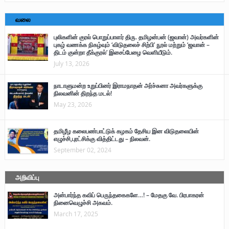
வலை
புலிகளின் குரல் பொறுப்பாளர் திரு. தமிழன்பன் (ஜவான்) அவர்களின்
புகழ் வணக்க நிகழ்வும் ‘விடுதலைச் சிற்பி’ நூல் மற்றும் ‘ஜவான் –
திடம் குன்றா தீக்குரல்’ இசைப்பேழை வெளியீடும்.
July 13, 2026
நாடாளுமன்ற உறுப்பினர் இராமநாதன் அர்ச்சுனா அவர்களுக்கு
நிலவனின் திறந்த மடல்!
May 23, 2026
தமிழீழ கலைபண்பாட்டுக் கழகம் தேசிய இன விடுதலையின்
எழுச்சி,புரட்சிக்கு வித்திட்டது – நிலவன்.
September 02, 2024
அறிவிப்பு
அன்பார்ந்த கவிப் பெருந்தகைகளே…! – மேதகு வே. பிரபாகரன்
நினைவெழுச்சி அகவம்.
March 17, 2025