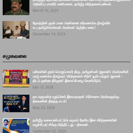
அறிவிப்பு-மாவீரர் பணிமனை, தமிழீழ விடுதலைப்புலிகள்.
March 10, 2025
தேசத்தின் குரல் பாலா அண்ணை வீரவணக்க நிகழ்வில்
சு.ப.தமிழ்ச்செல்வன் அவர்கள் ஆற்றிய உரை.!
December 14, 2023
சமுகவலை
புலிகளின் குரல் பொறுப்பாளர் திரு. தமிழன்பன் (ஜவான்) அவர்களின்
புகழ் வணக்க நிகழ்வும் ‘விடுதலைச் சிற்பி’ நூல் மற்றும் ‘ஜவான் –
திடம் குன்றா தீக்குரல்’ இசைப்பேழை வெளியீடும்.
July 13, 2026
நாடாளுமன்ற உறுப்பினர் இராமநாதன் அர்ச்சுனா அவர்களுக்கு
நிலவனின் திறந்த மடல்!
May 23, 2026
தமிழீழ கலைபண்பாட்டுக் கழகம் தேசிய இன விடுதலையின்
எழுச்சி,புரட்சிக்கு வித்திட்டது – நிலவன்.
September 02, 2024