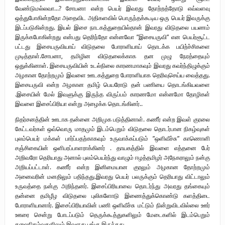
வேண்டுமல்லவா…? சோபனா என்ற பெயர் இவரது தோற்றத்தோடு எவ்வளவு
ஒத்துபோகின்றதோ அதைவிட அதிகளவில் பொருந்தக்கூடிய ஒரு பெயர் இவருக்கு
இடப்படுகின்றது. இயல் இசை நாடகத்துறையில்தான் இவரது விடுதலை பயணம்
இருக்கபோகின்றது என்பது தெரிந்தோ என்னவோ ”இசையருவி” என பெயர்சூட்ட
பட்டது இசையருவியாய் விடுதலை போராளியாய் தொடக்க பயிற்ச்சிகளை
முடித்தாள்.சோபனா, தமிழின விடுதலைக்காக தன முழு நேரத்தையும்
ஒதுக்கினாள். இசையருவியின் உடல்நிலை காரணமாகவும் இவரது கவர்ந்திழுக்கும்
அழகான தோற்றமும் இவளை ஊடகத்துறை போராளியாக தெரிவுசெய்ய வைத்தது.
இசையருவி என்ற அழகான தமிழ் பெயரோடு தன் பணியை தொடங்கியவளை
.இசையின் மேல் இவளுக்கு இருந்த விருப்பம் காரணமோ என்னமோ தோழிகள்
இவளை இசைப்பிரியா என்று அழைக்க தொடங்கினர்..
நிதர்சனத்தின் ஊடாக தன்னை அறிமுக படுத்தினாள். கணீர் என்ற இவள் குரலை
கேட்டவர்கள் ஒவ்வொரு மாதமும் இடம்பெறும் விடுதலை தொடர்பான நிகழ்வுகள்
புலம்பெயர் மக்கள் பார்ப்பதற்காகவும் உருவாக்கப்படும் ”ஒளிவீச்சு” காணொளி
சஞ்சிகையின் ஒளிபரப்பாளராக்கினர் . தாயகத்தில் இவளை எத்தனை பேர்
அறிவரோ தெரியாது அனால் புலம்பெயர்ந்து வாழும் ஈழத்தமிழர் அநேகராலும் நன்கு
அறியப்பட்டாள். கணீர் என்ற இனிமையான குரலும் அழகான தோற்றமும்
அனைவரின் மனதிலும் பதிந்தது.இவரது பெயர் பலருக்கும் தெரியாது விட்டாலும்
உருவத்தை நன்கு அறிந்தனர். இசைப்பிரியாவை தொடர்ந்து அவரது தங்கையும்
தன்னை தமிழீழ விடுதலை புலிகளோடு இணைத்துக்கொண்டு களத்திடை
போராளியானார். இசைப்பிரியாவின் பணி ஒளிவீச்சு மட்டும் நின்றுவிடவில்லை ஊர்
ஊரை சென்று போடப்படும் தெருக்கூத்துகளிலும் மேடைகளில் இடம்பெறும்
கலைநிகழ்வுகளிலும் இவளது பங்கு இருந்தது.