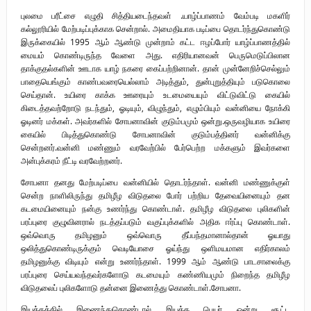
புலமை பரீட்சை எழுதி சித்தியடைந்தவள் .யாழ்ப்பாணம் வேம்படி மகளிர்
கல்லூரியில் மேற்படிப்புக்காக சென்றால். அமைதியாக படிப்பை தொடர்ந்துகொண்டு
இருக்கையில் 1995 ஆம் ஆண்டு முன்றாம் கட்ட ஈழப்போர் யாழ்ப்பாணத்தில்
மையம் கொண்டிருந்த வேளை அது. எதிரியானவன் பெருமெடுப்பிலான
தாக்குதல்களின் ஊடாக யாழ் நகரை கைப்பற்றினான். தான் முன்னேறிச்செல்லும்
பாதையெங்கும் காண்பவரையெல்லாம் அடித்தும், துன்புறுத்தியும் படுகொலை
செய்தான். உயிரை காக்க ஊரையும் உடமையையும் விட்டுவிட்டு கையில்
கிடைத்தவற்றோடு நடந்தும், ஓடியும், விழுந்தும், எழும்பியும் வன்னியை நோக்கி
ஓடினர் மக்கள். அவர்களில் சோபனாவின் குடும்பமும் ஒன்று.ஒருவழியாக உயிரை
கையில் பிடித்துகொண்டு சோபனாவின் குடும்பத்தினர் வன்னிக்கு
சென்றனர்.வன்னி மண்ணும் வரவேற்பில் பேர்பெற்ற மக்களும் இவர்களை
அன்புக்கரம் நீட்டி வரவேற்றனர்.
சோபனா தனது மேற்படிப்பை வன்னியில் தொடர்ந்தாள். வன்னி மண்ணுக்குள்
சென்ற நாளிலிருந்து தமிழீழ விடுதலை போர் பற்றிய தேவையினையும் தன
கடமையினையும் நன்கு உணர்ந்து கொண்டாள். தமிழீழ விடுதலை புலிகளின்
பரப்புரை குழுவினரால் நடத்தப்படும் வகுப்புக்களில் அதிக ஈர்ப்பு கொண்டாள்.
ஒவ்வொரு தமிழனும் ஒவ்வொரு தீப்பந்தமானால்தான் ஓயாது
ஒலித்துகொண்டிருக்கும் வெடியோசை ஓய்ந்து ஒளிமயமான எதிர்காலம்
தமிழனுக்கு விடியும் என்று உணர்ந்தாள். 1999 ஆம் ஆண்டு பாடசாலைக்கு
பரப்புரை செய்யவந்தவர்களோடு கடமையும் கண்ணியமும் நிறைந்த தமிழீழ
விடுதலைப் புலிகளோடு தன்னை இணைத்து கொண்டாள்.சோபனா.
இயக்கத்தில் இணைந்துகொண்டால் இயக்க பெயர் ஒன்று சூட்ட