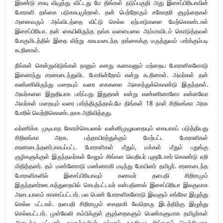
இரண்டு சாவு விழுந்து விட்டது மே திங்கள் நடுப்பகுதி அது இசைப்பிரியாவின்
போராளி தங்கை படுகாயமுர்றாள். தன் பெற்றோரும் சகோதரி குழந்தைகள்
அனைவரும் அவ்விடத்தை விட்டு செல்ல ஏற்பாடுகளை மேற்கொண்டாள்
இசைப்பிரியா. தன் கையிலிருந்த தங்க வளையலை அம்மாவிடம் கொடுத்தவள்
போகுமிடத்தில் இதை விற்று காயமடைந்த தங்கைக்கு மருத்துவம் பார்க்கும்படி
கூறினாள்.
நீங்கள் சென்றுவிடுங்கள் நானும் எனது கணவனும் மற்றைய போராளிகளோடு
இணைந்து சரணடைந்துவிட போகின்றோம் என்று கூறினாள். அவர்கள் தன்
கண்ணிலிருந்து மறையும் வரை கைகளை அசைத்துக்கொண்டு இருந்தாள்.
அவர்களை இறுதியாக பார்ப்பது இதுதான் என்று எண்ணினாளோ என்னவோ
அவர்கள் மறையும் வரை பார்த்திருந்தால்.மே திங்கள் 18 நாள் சிறிலங்கா அரசு
போரில் வெற்றிகொண்டதாக அறிவித்தது.
வர்ணிக்க முடியாத கோரச்செயலால் வன்னிமுழுவதையும் கையாகப் படுத்தியது
சிறிலங்கா அரசு. பத்தாயிரத்துக்கும் மேற்பட்ட போராளிகள்
சரணடைந்தனர்.காயப்பட்ட போராளிகள் மீதும், மக்கள் மீதும் பதுங்கு
குழிகளுக்குள் இருந்தவர்கள் மேலும் சிங்கள வெறியர் புளுடோசர் கொண்டு ஏறி
மிதித்தனர். தம் மண்ணோடு மண்ணாகி மடிந்து போயினர் தமிழர். சரணடைந்த
போராளிகளில் இசைப்பிரியாவும் கணவர் தளபதி சிறிராமும்
இருந்தனர்ஊடகத்துறையில் செயற்பட்டவர் என்பதினால் இசைப்பிரியா இலகுவாக
அடையாளம் காணப்பட்டார். பல பெண் போராளிகளோடு இவளும் எங்கோ இழுத்து
செல்ல பட்டாள். தளபதி சிறிராமும் கைதாகி வேறொரு இடத்திற்கு இழுத்து
செல்லபட்டார். முள்வேலி கம்பிக்குள் குழந்தைகளும் பெண்களுமாக தமிழர்கள்
அடைக்க பட்டனர். உலகத்தமிழர் எல்லாம் கதறியழ சிங்களம் வெற்றிமுரசு