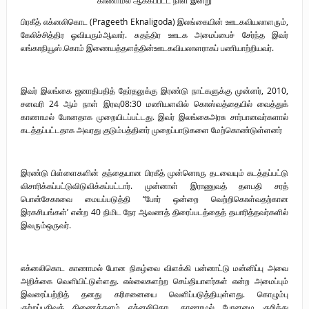
புலிகளின் குரல் பொறுப்பாளர் திரு. தமிழன்பன் (ஜவான்) அவர்களின் புகழ்
பிரகீத்
எக்னலிகொட
(Prageeth Eknaligoda)
இலங்கையின்
ஊடகவியலாளரும்
,
கேலிச்சித்திர
ஓவியரும்
ஆவார்
.
சுதந்திர
ஊடக
அமைப்பைச்
சேர்ந்த
இவர்
வணக்க நிகழ்வும் ‘விடுதலைச் சிற்பி’ நூல் மற்றும் ‘ஜவான் – திடம் குன்றா
லங்காநியூஸ்
.
கொம்
இணையத்தளத்தின்
ஊடகவியலாளராகப்
பணியாற்றியவர்
.
தீக்குரல்’ இசைப்பேழை வெளியீடும்.
இவர்
இலங்கை
ஜனாதிபதித்
தேர்தலுக்கு
இரண்டு
நாட்களுக்கு
முன்னர்
, 2010,
உரிமைப் போராட்டம் _
சனவரி
24
ஆம்
நாள்
இரவு
08:30
மணியளவில்
கொஸ்வத்தையில்
வைத்துக்
காணாமல்
போனதாக
முறையிடப்பட்டது
.
இவர்
இலங்கை
அரசு
சார்பானவர்களால்
நாடாளுமன்ற உறுப்பினர் இராமநாதன் அர்ச்சுனா அவர்களுக்கு நிலவனின்
கடத்தப்பட்டதாக
அவரது
குடும்பத்தினர்
முறைப்பாடுகளை
மேற்கொண்டுள்ளனர்
திறந்த மடல்!
இரண்டு
பிள்ளைகளின்
தந்தையான
பிரகீத்
முன்னொரு
தடவையும்
கடத்தப்பட்டு
விசாரிக்கப்பட்டு
விடுவிக்கப்பட்டார்
.
முன்னாள்
இராணுவத்
தளபதி
சரத்
பொன்சேகாவை
மையப்படுத்தி
“
போர்
ஒன்றை
வெற்றி
கொள்வதற்கான
இரகசியங்கள்
’
என்ற
40
நிமிட
நேர
ஆவணத்
திரைப்படத்தைத்
தயாரித்தவர்களில்
இவரும்
ஒருவர்
.
எக்னலிகொட
காணாமல்
போன
நிகழ்வை
விளக்கி
பன்னாட்டு
மன்னிப்பு
அவை
அறிக்கை
வெளியிட்டுள்ளது
.
எல்லைகளற்ற
செய்தியாளர்கள்
என்ற
அமைப்பும்
இவரைப்பற்றித்
தனது
கரிசனையை
வெளிப்படுத்தியுள்ளது
.
கொழும்பு
குற்றப்பதிவுத்
திணைக்களம்
எக்னலிகொட
காணாமல்
போனமை
குறித்து