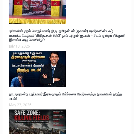
புலிகளின் குரல் பொறுப்பாளர் திரு. தமிழன்பன் (ஜவான்) அவர்களின் புகழ்
வணக்க நிகழ்வும் ‘விடுதலைச் சிற்பி’ நூல் மற்றும் ‘ஜவான் – திடம் குன்றா தீக்குரல்’
இசைப்பேழை வெளியீடும்.
July 13, 2026
நாடாளுமன்ற உறுப்பினர் இராமநாதன் அர்ச்சுனா அவர்களுக்கு நிலவனின் திறந்த
மடல்!
May 23, 2026