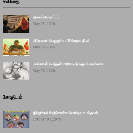
கவிதை
உரிமைப் போராட்டம் _
May 23, 2026
விடுதலைப் பெருமூச்சு : பிரிகேடியர் தீபன்
May 18, 2026
மண்ணின் மைந்தன்: பிரிகேடியர் ஜெயம் அண்ணா
May 18, 2026
சோதிடம்
இந்துக்கள் மேற்கொள்ள வேண்டிய சடங்குகள்
October 07, 2019