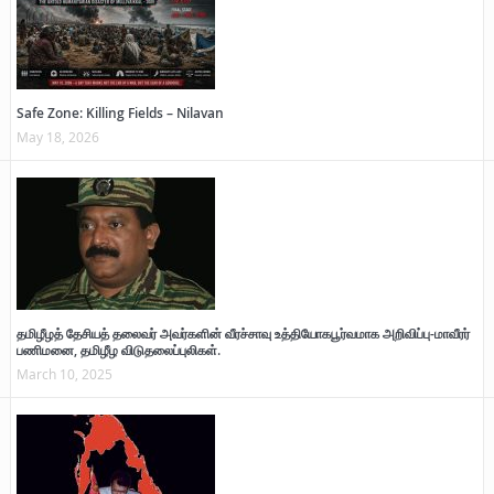
Safe Zone: Killing Fields – Nilavan
May 18, 2026
தமிழீழத் தேசியத் தலைவர் அவர்களின் வீரச்சாவு உத்தியோகபூர்வமாக அறிவிப்பு-மாவீரர்
பணிமனை, தமிழீழ விடுதலைப்புலிகள்.
March 10, 2025