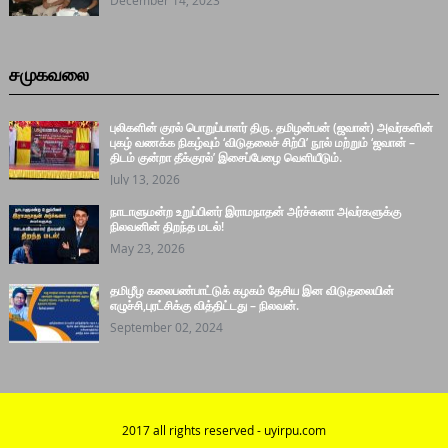
சமுகவலை
புலிகளின் குரல் பொறுப்பாளர் திரு. தமிழன்பன் (ஜவான்) அவர்களின்
புகழ் வணக்க நிகழ்வும் ‘விடுதலைச் சிற்பி’ நூல் மற்றும் ‘ஜவான் –
திடம் குன்றா தீக்குரல்’ இசைப்பேழை வெளியீடும்.
July 13, 2026
நாடாளுமன்ற உறுப்பினர் இராமநாதன் அர்ச்சுனா அவர்களுக்கு
நிலவனின் திறந்த மடல்!
May 23, 2026
தமிழீழ கலைபண்பாட்டுக் கழகம் தேசிய இன விடுதலையின்
எழுச்சி,புரட்சிக்கு வித்திட்டது – நிலவன்.
September 02, 2024
2017 all rights reserved - uyirpu.com