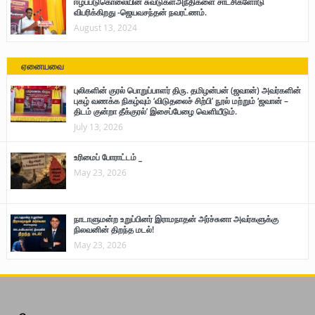
ஈழப்படுகொலையின் சுவடுகள்அநீதிகளை சாட்சிகளோடு
விபரிக்கிறது -ஜெயவசந்தன் நவரட்ணம்.
August 13, 2024
ஏனையவை
புலிகளின் குரல் பொறுப்பாளர் திரு. தமிழன்பன் (ஜவான்) அவர்களின்
புகழ் வணக்க நிகழ்வும் ‘விடுதலைச் சிற்பி’ நூல் மற்றும் ‘ஜவான் –
திடம் குன்றா தீக்குரல்’ இசைப்பேழை வெளியீடும்.
July 13, 2026
உரிமைப் போராட்டம் _
May 23, 2026
நாடாளுமன்ற உறுப்பினர் இராமநாதன் அர்ச்சுனா அவர்களுக்கு
நிலவனின் திறந்த மடல்!
May 23, 2026