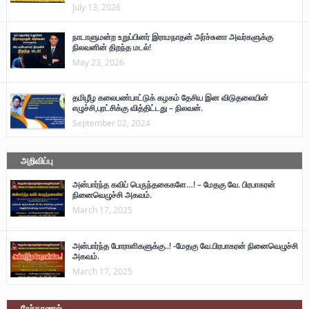
July 13, 2026
நாடாளுமன்ற உறுப்பினர் இராமநாதன் அர்ச்சுனா அவர்களுக்கு
நிலவனின் திறந்த மடல்!
May 23, 2026
தமிழீழ கலைபண்பாட்டுக் கழகம் தேசிய இன விடுதலையின்
எழுச்சி,புரட்சிக்கு வித்திட்டது – நிலவன்.
September 02, 2024
அறிவிப்பு
அன்பார்ந்த கவிப் பெருந்தகைகளே…! – மேதகு வே. பிரபாகரன்
நினைவெழுச்சி அகவம்.
March 17, 2025
அன்பார்ந்த போராளிகளுக்கு..! -மேதகு வே.பிரபாகரன் நினைவெழுச்சி
அகவம்.
March 17, 2025
நேர்காணல்