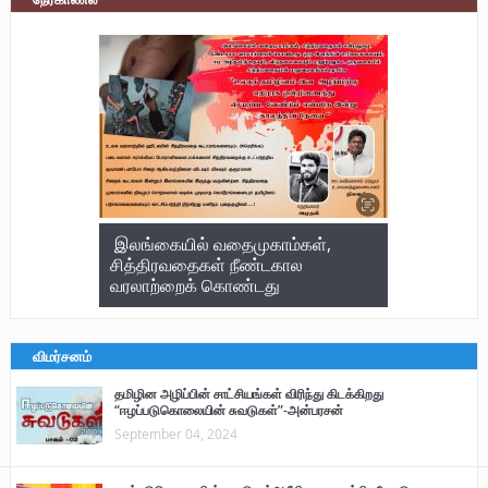
இலங்கையில் வதைமுகாம்கள்,
சித்திரவதைகள் நீண்டகால
வரலாற்றைக் கொண்டது
விமர்சனம்
தமிழின அழிப்பின் சாட்சியங்கள் விரிந்து கிடக்கிறது
“ஈழப்படுகொலையின் சுவடுகள்”-அன்பரசன்
September 04, 2024