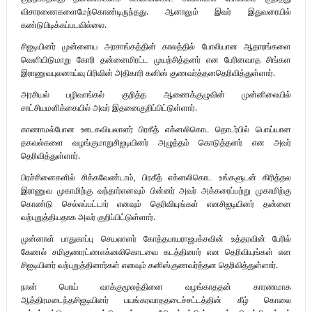
விசாரணைகளை
மேற்கொண்டிருந்தது
.
ஆனாலும்
இவர்
இதுவரையில்
கண்டுபிடிக்கப்படவில்லை
.
சிஐடியினர்
முன்னைய
அரசாங்கத்தின்
காலத்தில்
போலியான
ஆதாரங்களை
வெளியிடுமாறு
கோரி
தன்னை
மிரட்ட
முயற்சித்தனர்
என
பேரினவாத
சிங்கள
இராணுவபுலனாய்வு
பிரிவின்
அதிகாரி
கனிஸ்
குணவர்த்தன
தெரிவித்துள்ளார்
.
அரசியல்
பழிவாங்கல்
குறித்த
ஆணைக்குழுவின்
முன்னிலையில்
சாட்சியமளிக்கையில்
அவர்
இதனை
குறிப்பிட்டுள்ளார்
.
காணாமல்போன
ஊடகவியலாளர்
பிரகீத்
எக்னலிகொட
தொடர்பில்
பொய்யான
தகவல்களை
வழங்குமாறு
சிஐடியினர்
அழுத்தம்
கொடுத்தனர்
என
அவர்
தெரிவித்துள்ளார்
.
பிரச்சினைகளில்
சிக்கவேண்டாம்
,
பிரகீத்
எக்னலிகொட
உங்களுடன்
கிரித்தல
இராணுவ
முகாமிற்கு
வந்தார்
எனவும்
பின்னர்
அவர்
அக்கரைப்பற்று
முகாமிற்கு
கொண்டு
செல்லப்பட்டார்
எனவும்
தெரிவியுங்கள்
என
சிஐடியினர்
தன்னை
வற்புறுத்தியதாக
அவர்
குறிப்பிட்டுள்ளார்
.
முன்னாள்
பாதுகாப்பு
செயலாளர்
கோத்தபாயராஜபக்சவின்
உத்தரவின்
பேரில்
கேணல்
சமிகுணரட்ண
எக்னலிகொடவை
கடத்தினார்
என
தெரிவியுங்கள்
என
சிஐடியினர்
வற்புறுத்தினார்கள்
எனவும்
கனிஸ்
குணவர்த்தன
தெரிவித்துள்ளார்
.
நான்
பொய்
வாக்குமூலத்தினை
வழங்காததன்
காரணமாக
ஆத்திரமடைந்தசிஐடியினர்
பயங்கரவாத
தடைச்சட்டத்தின்
கீழ்
கொலை