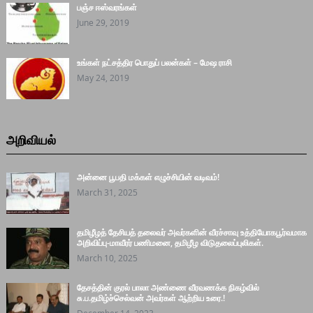
பஞ்ச ஈஸ்வரங்கள்
June 29, 2019
உங்கள் நட்சத்திர பொதுப் பலன்கள் – மேஷ ராசி
May 24, 2019
அறிவியல்
அன்னை பூபதி மக்கள் எழுச்சியின் வடிவம்!
March 31, 2025
தமிழீழத் தேசியத் தலைவர் அவர்களின் வீரச்சாவு உத்தியோகபூர்வமாக
அறிவிப்பு-மாவீரர் பணிமனை, தமிழீழ விடுதலைப்புலிகள்.
March 10, 2025
தேசத்தின் குரல் பாலா அண்ணை வீரவணக்க நிகழ்வில்
சு.ப.தமிழ்ச்செல்வன் அவர்கள் ஆற்றிய உரை.!
December 14, 2023