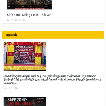
Safe Zone: Killing Fields – Nilavan
May 18, 2026
அரசியல்
புலிகளின் குரல் பொறுப்பாளர் திரு. தமிழன்பன் (ஜவான்) அவர்களின் புகழ் வணக்க
நிகழ்வும் ‘விடுதலைச் சிற்பி’ நூல் மற்றும் ‘ஜவான் – திடம் குன்றா தீக்குரல்’ இசைப்பேழை
வெளியீடும்.
July 13, 2026