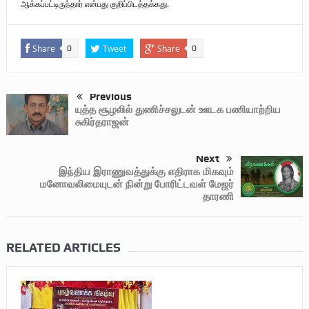
ஆக்கப்பட்டிருந்தார்
என்பது
குறிப்பிடத்தக்கது
.
Share
Tweet
Share
0
0
Previous
யுத்த சூழலில் துணிச்சலுடன் ஊடக பணியாற்றிய
சுகிர்தராஜன்
Next
இந்திய இராணுவத்துக்கு எதிராக மிகவும்
மனோவலிமையுடன் நின்று போரிட்டவள் மேஜர்
தாரணி
RELATED ARTICLES