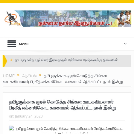
Menu
Safe Zone: Killing Fields – Nilavan
பாதுகாப்பு வலயம் : படுகொலைக்களம் – நிலவன்
HOME
அரசியல்
தமிழருக்காக குரல் கொடுத்த சிங்கள
ஊடகவியலாளர் பிரகீத் எக்னலிகொட காணாமல் ஆக்கப்பட்ட நாள் இன்று
விடுதலைப் பெருமூச்சு : பிரிகேடியர் தீபன்
மண்ணின் மைந்தன்: பிரிகேடியர் ஜெயம் அண்ணா
தமிழருக்காக குரல் கொடுத்த சிங்கள ஊடகவியலாளர்
வரலாற்று ஆவணங்களின் வெளியீட்டு
பிரகீத் எக்னலிகொட காணாமல் ஆக்கப்பட்ட நாள் இன்று
on:
January 24, 2023
முள்ளிவாய்க்கால்: செங்குருதி படிந்த வரலாற்றுச் சுவடு
முள்ளிவாய்க்கால்: துரோகத்தின் சாட்சியம்