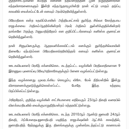
குற்றச்சாட்டுகளை
சுமத்தி
என்னை
நீதிமன்றத்தின்
முன்
நிறுத்தினார்கள்
எந்த
விசாரணைகளும்
இன்றி
எந்தஆதாரமுமின்றி
நான்
எட்டு
மாதம்
தடுப்பு
காவலில்
வைக்கப்பட்டேன்
எனவும்
அவர்
தெரிவித்துள்ளார்
.
பிரேமதிலக
என்ற
உதவிப்பொலிஸ்
அத்தியகட்சகர்
துமிந்த
சில்வா
கோத்தபாய
ராஜபக்சவை
அதிகம்
ஆதரிக்கின்றார்
அவர்
அதிகம்
துள்ளிக்குதிக்கின்றார்
நாங்களே
அதற்கு
அனுமதித்தோம்
என
குறிப்பிட்டார்
எனவும்
கனிஸ்க
குணரட்ன
தெரிவித்துள்ளார்
.
நான்
சிஐடியினருக்கு
ஆதரவளிக்காவிட்டால்
எனக்கும்
துமிந்தசில்வாவின்
நிலையே
ஏற்படும்என
பிரேமதிலக
தெரிவித்தார்
எனவும்
கனிஸ்க
குணரட்ன
தெரிவித்துள்ளார்
.
ஊடகவியலாளர்
பிரகீத்
எக்னலிகொட
கடத்தப்பட்ட
வழக்கின்
பிரதிவாதிகளான
9
இராணுவ
புலனாய்வு
பிரிவு
அதிகாரிகளுக்கும்
பிணை
வழங்கப்பட்டுள்ளது
.
இந்த
வழக்கானது
மூவரடங்கிய
கொழும்பு
விசேட
மேல்
நீதிமன்றில்
இன்று
விசாரணைக்கு
எடுத்துக்கொள்ளப்பட்ட
போதே
இந்த
உத்தரவு
பிறப்பிக்கப்பட்டுள்ளது
.
அதேநேரம்
,
குறித்த
வழக்கின்
சாட்சியாளரை
எதிர்வரும்
23
ஆம்
திகதி
வரையில்
விளக்கமறியலில்
வைக்குமாறு
நீதிமன்றம்
உத்தரவிட்டுள்ளது
.
ஊடகவியலாளர்
பிரகீத்
எக்னலிகொட
கடந்த
2010
ஆம்
ஆண்டு
ஜனவரி
24
ஆம்
திகதி
,
அப்போதைய
ஜனாதிபதி
மஹிந்த
ராஜபக்‌ஷவின்
ஆட்சிக்
காலத்தில்
,
ஜனாதிபதித்
தேர்தலுக்கு
இரு
தினங்களுக்கு
முன்னர்
கடத்தப்பட்டு
காணாமல்