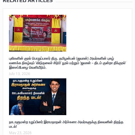
RELATED ARTICLES
புலிகளின் குரல் பொறுப்பாளர் திரு. தமிழன்பன் (ஜவான்) அவர்களின் புகழ்
வணக்க நிகழ்வும் ‘விடுதலைச் சிற்பி’ நூல் மற்றும் ‘ஜவான் – திடம் குன்றா தீக்குரல்’
இசைப்பேழை வெளியீடும்.
July 13, 2026
நாடாளுமன்ற உறுப்பினர் இராமநாதன் அர்ச்சுனா அவர்களுக்கு நிலவனின் திறந்த
மடல்!
May 23, 2026