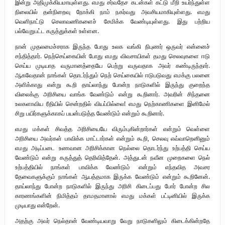
இன்று அதிமுக்கியமாயுள்ளது. எமது சர்வதேச கடன்கள் கட்டு மீறி உயர்ந்துள்ள
நிலையில் தன்நிறைவு நோக்கி நாம் நகர்வது அவசியமாகியுள்ளது. எமது
வெளிநாட்டு செலாவணிகளைச் சேமிக்க வேண்டியுள்ளது. இது பற்றிய
பல்வேறுபட்ட கருத்துக்கள் உள்ளன.
நான் முதலமைச்சராக இருந்த போது உலக வங்கி நிபுணர் ஒருவர் என்னைச்
சந்தித்தார். நெற்செய்கையின் போது எமது விவசாயிகள் தமது செலவுகளை ஈடு
செய்ய முடியாத வருமானத்தையே பெற்று வருவதாக அவர் கண்டிருந்தார்.
ஆகவேதான் நாங்கள் தொடர்ந்தும் நெற் செய்கையில் ஈடுபடுவது எமக்கு பலனை
அளிக்காது என்று கூறி தாய்லாந்து போன்ற நாடுகளில் இருந்து குறைந்த
விலைக்கு அரிசியை வாங்க வேண்டும் என்று கூறினார். அவரின் சிந்தனை
உலகளாவிய ரீதியில் சென்றதில் வியப்பில்லை! எமது நெற்காணிகளை இனிமேல்
சிறு பயிர்களுக்காகப் பயன்படுத்த வேண்டும் என்றும் கூறினார்.
எமது மக்கள் சிவத்த அரிசியையே விரும்புகின்றார்கள் என்றும் வெள்ளை
அரிசியை அவர்கள் பாவிக்க மாட்டார்கள் என்றும் கூறி, செலவு எவ்வாறெனினும்
எமது அடிப்படை உணவான அரிசிக்கான நெல்லை தொடர்ந்து உற்பத்தி செய்ய
வேண்டும் என்று கருத்துத் தெரிவித்தேன். அத்துடன் நவீன முறைகளை நெல்
உற்பத்தியில் நாங்கள் பாவிக்க வேண்டும் என்றும் எந்தவித அவசர
தேவைகளுக்கும் நாங்கள் ஆயத்தமாக இருக்க வேண்டும் என்றும் கூறினேன்.
தாய்லாந்து போன்ற நாடுகளில் இருந்து அரிசி கிடைப்பது போர் போன்ற சில
காரணங்களின் நிமித்தம் தாமதமானால் எமது மக்கள் பட்டினியில் இருக்க
முடியாது என்றேன்.
அதற்கு அவர் நெல்தான் வேண்டியவாறு வேறு நாடுகளிலும் கிடைக்கின்றதே