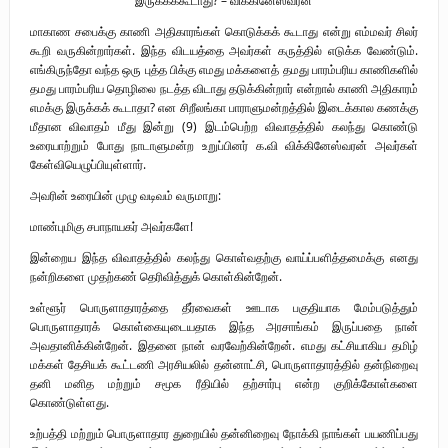
புலிகளின் குரல் பொறுப்பாளர் திரு. தமிழன்பன் (ஜவான்) அவர்களின் புகழ்
மாகாண சபைக்கு காணி அதிகாரங்கள் கொடுக்கக் கூடாது என்று எம்மவர் சிலர்
கூறி வருகின்றார்கள். இந்த விடயத்தை அவர்கள் கருத்தில் எடுக்க வேண்டும்.
வணக்க நிகழ்வும் ‘விடுதலைச் சிற்பி’ நூல் மற்றும் ‘ஜவான் – திடம் குன்றா
எங்கிருந்தோ வந்த ஒரு புத்த பிக்கு எமது மக்களைத் தமது பாரம்பரிய காணிகளில்
தமது பாரம்பரிய தொழிலை நடத்த விடாது தடுக்கின்றார் என்றால் காணி அதிகாரம்
தீக்குரல்’ இசைப்பேழை வெளியீடும்.
எமக்கு இருக்கக் கூடாதா? என சிறீலங்கா பாராளுமன்றத்தில் இடைக்கால கணக்கு
மீதான விவாதம் மீது இன்று (9) இடம்பெற்ற விவாதத்தில் கலந்து கொண்டு
உரிமைப் போராட்டம் _
உரையாற்றும் போது நாடாளுமன்ற உறுப்பினர் க.வி விக்கினேஸ்வரன் அவர்கள்
கேள்வியெழுப்பியுள்ளார்.
நாடாளுமன்ற உறுப்பினர் இராமநாதன் அர்ச்சுனா அவர்களுக்கு நிலவனின்
அவரின் உரையின் முழு வடிவம் வருமாறு:
திறந்த மடல்!
மாண்புமிகு சபாநாயகர் அவர்களே!
இன்றைய இந்த விவாதத்தில் கலந்து கொள்வதற்கு வாய்ப்பளித்தமைக்கு எனது
நன்றிகளை முதற்கண் தெரிவித்துக் கொள்கின்றேன்.
உள்ளூர் பொருளாதாரத்தை தீர்வைகள் ஊடாக பகுதியாக மேம்படுத்தும்
பொருளாதாரக் கொள்கையுடையதாக இந்த அரசாங்கம் இருப்பதை நான்
அவதானிக்கின்றேன். இதனை நான் வரவேற்கின்றேன். எமது கட்சியாகிய தமிழ்
மக்கள் தேசியக் கூட்டணி அரசியலில் தன்னாட்சி, பொருளாதாரத்தில் தன்நிறைவு
தனி மனித மற்றும் சமூக ரீதியில் தற்சார்பு என்ற குறிக்கோள்களை
கொண்டுள்ளது.
உற்பத்தி மற்றும் பொருளாதார துறையில் தன்னிறைவு நோக்கி நாங்கள் பயணிப்பது