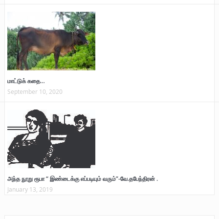
மாட்டுக் கதை…
September 10, 2020
அந்த நூறு ரூபா “ இண்டைக்கு எப்படியும் வரும்”-வே.தபேந்திரன் .
January 13, 2019