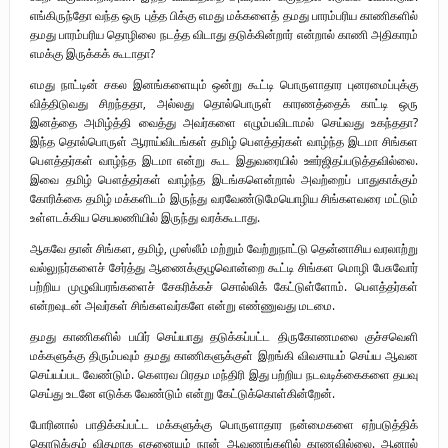
எங்கிருந்தோ வந்த ஒரு புத்த பிக்கு எமது மக்களைத் தமது பாரம்பரிய காணிகளில்
தமது பாரம்பரிய தொழிலை நடத்த விடாது தடுக்கின்றார் என்றால் காணி அதிகாரம்
எமக்கு இருக்கக் கூடாதா?
எமது நாட்டின் சகல இனங்களையும் ஒன்று கூட்டி பொருளாதார புனரமைப்புக்கு
வித்திடுவது சிறந்ததா, அல்லது தொல்பொருள் காரணத்தைக் காட்டி ஒரு
இனத்தை அமிழ்த்தி வைத்து அவர்களை எழும்பவிடாமல் செய்வது உகந்ததா?
இந்த தொல்பொருள் ஆராய்விடங்கள் தமிழ் பௌத்தர்கள் வாழ்ந்த இடமா சிங்கள
பௌத்தர்கள் வாழ்ந்த இடமா என்று கூட இதுவரையில் ஊர்ஜிதப்படுத்தவில்லை.
இவை தமிழ் பௌத்தர்கள் வாழ்ந்த இடங்களென்றால் அவற்றைப் பாதுகாக்கும்
கோரிக்கை தமிழ் மக்களிடம் இருந்து வரவேண்டுமேயொழிய சிங்களவரை மட்டும்
உள்ளடக்கிய செயலணியில் இருந்து வரக்கூடாது.
ஆகவே தான் சிங்கள, தமிழ், முஸ்லீம் மற்றும் வேற்றுநாட்டு தென்னாசிய வரலாற்று
வல்லுநர்களைச் சேர்த்து ஆணைக்குழுவொன்றை கூட்டி சிங்கள மொழி பேசுவோர்
பற்றிய முழுவிபரங்களைச் சேகரிக்கச் சொல்லிக் கேட்டுள்ளோம். பௌத்தர்கள்
என்றவுடன் அவர்கள் சிங்களவர்களே என்று எண்ணுவது மடமை.
தமது காணிகளில் பயிர் செய்யாது தடுக்கப்பட்ட திருகோணமலை குச்சவெளி
மக்களுக்கு திரும்பவும் தமது காணிகளுக்குள் இறங்கி விவசாயம் செய்ய ஆவன
செய்யப்பட வேண்டும். கௌரவ பிரதம மந்திரி இது பற்றிய நடவடிக்கைகளை தயவு
செய்து உடனே எடுக்க வேண்டும் என்று கேட்டுக்கொள்கின்றேன்.
போரினால் பாதிக்கப்பட்ட மக்களுக்கு பொருளாதார நன்மைகளை ஏற்படுத்திக்
கொடுக்கும் விதமாக எதனையும் நான் ஆவணங்களில் காணவில்லை. ஆனால்