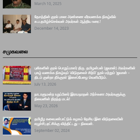
March 10, 2025
தேசத்தின் குரல் பாலா அண்ணை வீரவணக்க நிகழ்வில்
சு.ப.தமிழ்ச்செல்வன் அவர்கள் ஆற்றிய உரை.!
December 14, 2023
சமுகவலை
புலிகளின் குரல் பொறுப்பாளர் திரு. தமிழன்பன் (ஜவான்) அவர்களின்
புகழ் வணக்க நிகழ்வும் ‘விடுதலைச் சிற்பி’ நூல் மற்றும் ‘ஜவான் –
திடம் குன்றா தீக்குரல்’ இசைப்பேழை வெளியீடும்.
July 13, 2026
நாடாளுமன்ற உறுப்பினர் இராமநாதன் அர்ச்சுனா அவர்களுக்கு
நிலவனின் திறந்த மடல்!
May 23, 2026
தமிழீழ கலைபண்பாட்டுக் கழகம் தேசிய இன விடுதலையின்
எழுச்சி,புரட்சிக்கு வித்திட்டது – நிலவன்.
September 02, 2024