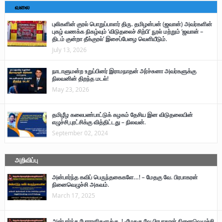
வலை
புலிகளின் குரல் பொறுப்பாளர் திரு. தமிழன்பன் (ஜவான்) அவர்களின்
புகழ் வணக்க நிகழ்வும் ‘விடுதலைச் சிற்பி’ நூல் மற்றும் ‘ஜவான் –
திடம் குன்றா தீக்குரல்’ இசைப்பேழை வெளியீடும்.
July 13, 2026
நாடாளுமன்ற உறுப்பினர் இராமநாதன் அர்ச்சுனா அவர்களுக்கு
நிலவனின் திறந்த மடல்!
May 23, 2026
தமிழீழ கலைபண்பாட்டுக் கழகம் தேசிய இன விடுதலையின்
எழுச்சி,புரட்சிக்கு வித்திட்டது – நிலவன்.
September 02, 2024
அறிவிப்பு
அன்பார்ந்த கவிப் பெருந்தகைகளே…! – மேதகு வே. பிரபாகரன்
நினைவெழுச்சி அகவம்.
March 17, 2025
அன்பார்ந்த போராளிகளுக்கு..! -மேதகு வே.பிரபாகரன் நினைவெழுச்சி