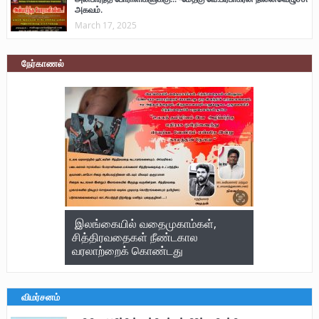
அகவம்.
March 17, 2025
நேர்காணல்
இலங்கையில் வதைமுகாம்கள்,
சித்திரவதைகள் நீண்டகால
வரலாற்றைக் கொண்டது
விமர்சனம்