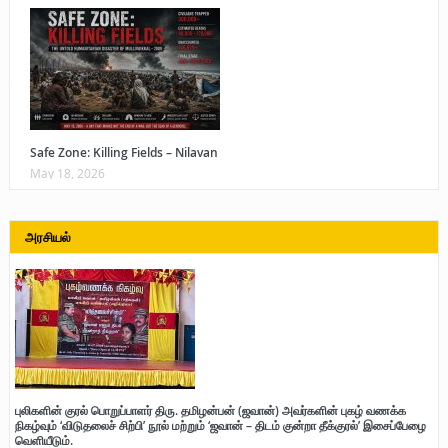
Safe Zone: Killing Fields – Nilavan
May 18, 2026
அரசியல்
புலிகளின் குரல் பொறுப்பாளர் திரு. தமிழன்பன் (ஜவான்) அவர்களின் புகழ் வணக்க
நிகழ்வும் ‘விடுதலைச் சிற்பி’ நூல் மற்றும் ‘ஜவான் – திடம் குன்றா தீக்குரல்’ இசைப்பேழை
வெளியீடும்.