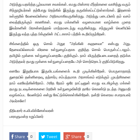
அடுத்து யதார்த்த பூர்வமான சவால்கள். எமது மின்சார மீற்றர்களை வாசித்து வரும்
சிற்றூழியர்கள் தற்போது தெற்கில் இருந்து தருவிக்கப்பட்டுள்ளார்கள். இதனால்
உள்ளூரில் வேலையின்மை அதிகமாகிவருகின்றது. அடுத்து படையினர் தம் வசம்
வைத்திருக்கும் காணிகள். எமது மக்களின் வழமையான வாழ்க்கை முறை
இவர்களின் பிரசன்னத்தால் மாற்றமடைந்து வருகின்றது. சற்றுமுன் வெளியில்
இருந்து வந்த புத்த பிக்குவின் அட்டகாசம் பற்றிக் கூறியிருந்தேன்.
சிங்களத்தில் ஒரு சொல் அதுர “அங்கிலி கஹனவா” என்பது அது.
தேவையில்லாமல் விரலை உள்நுழைப்பதாக குறித்த சொல் பொருள்பட்டாலும்.
தமிழில் மூக்கை உள்நுழைப்பதையே குறிக்கும். நாம் விருத்தியடைவதைத் தடுக்க
அடுத்தவர் தமது மூக்கை உள்நுழைப்பதையே அச் சொற்றொடர் குறிப்பிடுகிறது.
எனவே இறுதியாக இருவிடயங்களைக் கூறி முடிக்கின்றேன். பொருளாதாரத்
துறையில் தன்னிறைவு, தற்சார்பு சம்பந்தமாக அரசாங்கம் எடுக்கும் முயற்சிகளை
நாம் வரவேற்கின்றோம். அதே நேரம் ஒரே நாட்டினுள் எமது வடகிழக்கு மக்கள்
தமது நடவடிக்கைகளை பிறரின் உள்நுழைவின்றி தாமே கொண்டு நடத்த அனுமதி
வழங்கப்பட வேண்டும் என்று கேட்டுக்கொள்கின்றேன். நன்றி கௌரவ சபாநாயகர்
அவர்களே!
நீதியரசர் க.வி.விக்னேஸ்வரன்
பாராளுமன்ற உறுப்பினர்
Share
Tweet
Share
0
0