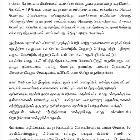
என்றார். போர்க் கால விபரீதங்கள் எம்மால் கணிக்க முடியாதவை என்று கூறினேன்.
கோவிட் – 19 நோய்ப் பரவல் எமது உணவு சம்பந்தமாக நாம் தன்னிறைவு அடைய
வேண்டிய அவசியத்தை வலியுறுத்தியது. தன்னிறைவு மட்டுமல்ல அதற்கு
அப்பாலுஞ் சென்று ஏற்றுமதி செய்யக் கூடிய அளவுக்கு நெல் விவசாயம் அமைய
வேண்டும் என்பதே எமது கருத்து. அத்துடன் எமது உற்பத்திக்கு பெறுமதி சேர்த்து
எவ்வாறு ஏற்றுமதி செய்யலாம் என்பது பற்றியும் ஆராய வேண்டும்.
இதற்காக அரசாங்கம் விவசாயிகளுக்குப் போதிய அனுசரணைகளை வழங்கி நெல்
உற்பத்தியை வலுவடையச் செய்ய வேண்டும். பெறுமதி சேர்ப்பது பற்றி அறிவுரை
வழங்க வேண்டும். ஏற்றுமதி செய்யவும் அரசாங்கம் உதவி புரிய வேண்டும்.
வடக்கில் எமது கட்சி வீட்டுத் தோட்டங்களை பிரபல்யப்படுத்தி வருகின்றது. பலர்
தமது இல்லங்களில் தமக்கு வேண்டிய நாளாந்த மரக்கறி தேவைகளிற்
சிலவற்றையேனும் தொட்டிகளில் பயிரிட்டு பலன் பெற்று வருகின்றார்கள்.
நான் அரசியலுக்கு இழுத்து வரப்பட முன் நான் கொழும்பில் வசித்து வந்த வீட்டின்
மாடியில் பல மரக்கறி வகைகளைப் பயிரிட்டுப் பலன் பெற்று வந்திருந்தேன்.
தன்னிறைவு நோக்கி நகர்வதாவது போரினால் பாதிக்கப்பட்ட எமது மக்களுக்கு பல
நன்மைகளைக் கொண்டு வரும். பலவிதமான பொருளாதார நெருக்கடிகளைச்
சந்தித்து நிற்கும் ஒரு நாடு தன்னிறைவை நோக்கி நடப்பதே நன்மை பயக்கும்.
அத்துடன் உள்ளூர் உற்பத்திகளை ஊக்குவிப்பது எமது மக்களிடையே
தொழில்களை ஊக்குவிக்க உதவும்.
போரினால் பாதிக்கப்பட்ட எமது இடங்களில் வேலையில்லாதவர்களின் தொகை 10
சதவிகிதங்களுக்கு அதிகமாக உள்ளது. நாட்டின் விகிதம் சராசரி 6
சதவீதத்திற்குக் குறைவாகவே இருக்கின்றது. போரினால் பாதிக்கப்பட்ட இடங்களில்