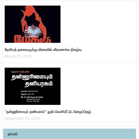
தேசியத் தலைவருக்கு விரைவில் வீரவணக்க நிகழ்வு.
March 05, 2025
“தன்னுரிமையும் தனியரசும்” நூல் வெளியீட்டு அழைப்பிதழ்.
September 19, 2024
நாவல்