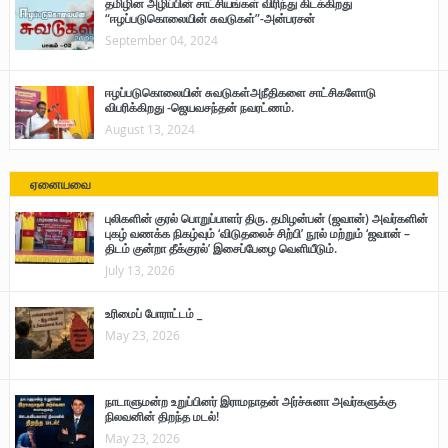
தமிழின அழிப்பின் சாட்சியங்கள் விரிந்து கிடக்கிறது
“ஈழப்படுகொலையின் சுவடுகள்”-அன்பரசன்
September 04, 2024
ஈழப்படுகொலையின் சுவடுகள்அநீதிகளை சாட்சிகளோடு
விபரிக்கிறது -ஜெயவசந்தன் நவரட்ணம்.
August 13, 2024
ஏனையவை
புலிகளின் குரல் பொறுப்பாளர் திரு. தமிழன்பன் (ஜவான்) அவர்களின்
புகழ் வணக்க நிகழ்வும் ‘விடுதலைச் சிற்பி’ நூல் மற்றும் ‘ஜவான் –
திடம் குன்றா தீக்குரல்’ இசைப்பேழை வெளியீடும்.
July 13, 2026
உரிமைப் போராட்டம் _
May 23, 2026
நாடாளுமன்ற உறுப்பினர் இராமநாதன் அர்ச்சுனா அவர்களுக்கு
நிலவனின் திறந்த மடல்!
May 23, 2026