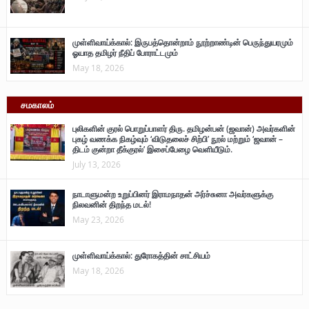
முள்ளிவாய்க்கால்: இருபத்தொன்றாம் நூற்றாண்டின் பெருந்துயரமும்
ஓயாத தமிழர் நீதிப் போராட்டமும்
May 18, 2026
சமகாலம்
புலிகளின் குரல் பொறுப்பாளர் திரு. தமிழன்பன் (ஜவான்) அவர்களின்
புகழ் வணக்க நிகழ்வும் ‘விடுதலைச் சிற்பி’ நூல் மற்றும் ‘ஜவான் –
திடம் குன்றா தீக்குரல்’ இசைப்பேழை வெளியீடும்.
July 13, 2026
நாடாளுமன்ற உறுப்பினர் இராமநாதன் அர்ச்சுனா அவர்களுக்கு
நிலவனின் திறந்த மடல்!
May 23, 2026
முள்ளிவாய்க்கால்: துரோகத்தின் சாட்சியம்
May 18, 2026