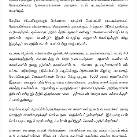
வேலையில்லாத நிலைமையினைக் குறைக்க உடன் நடவடிக்கைகள் எடுக்க
வேண்டும்.
போதிய திட்டமிடலுக்குப் பின்னரான உற்பத்தி மேம்பாட்டு நடவடிக்கைகள்
வேலையில்லாத் நிலைமையை வெகுவாகக் குறைக்கும். அத்துடன் அபிவிருத்திக்கு
வழிவகுக்கும். ஒவ்வொரு குடும்பத்தில் ஒருவர் எனினும் வேலையொன்றைப் பெற
நாங்கள் பாடுபட வேண்டும். இதன் பொருட்டு வறுமைக் கோட்டுக்குக் கீழே
இருக்கும் பல குடும்பங்கள் பயன் பெற்று வாழ்வார்கள்.
வடக்கு கிழக்கில் விவசாயமே முக்கிய பொருளாதார நடவடிக்கையாகும். சுமார் 40
சதவிகிதத்தினர் விவசாயத்துடன் தொடர்புடையவர்களே. ஆனால் அண்மைக்
காலங்களில் தமது பூர்வீகக் காணிகளில் கூட விவசாய நடவடிக்கைகளில் எம்
மக்கள் ஈடுபடுவது தடுக்கப்பட்டு வருகின்றது. அண்மையில் கிழக்கு மாகாணத்
தொல்பொருள் செயலணியைச் சேர்ந்த பிக்கு ஒருவர் 1000 ஏக்கர் காணிகளில்
இதுவரை காலமும் பயிர் செய்து வந்த விவசாயிகளை குறித்த காணிக்குள் காலடி
எடுத்து வைக்கக் கூடாது என்று பயமுறுத்தியமை நினைவிருக்கும். குறித்த காணி
திரியாய் என்ற இடத்தில் திருகோணமலை – குச்சவெளி பிரதேச சபை எல்லைக்குள்
அமைந்துள்ளது.
தொல்பொருள் ஆராய்ச்சிக்குத் தேவையான காணி என்று கூறி விவசாயிகள் தமது
சொந்தக் காணிகளுக்குள் செல்ல தடை விதிக்கப்பட்டுள்ளார்கள். இம்முறை பயிர்
செய்ய முடியாது போகும் என்று அவர்கள் தவித்துக் கொண்டிருக்கின்றார்கள்.
மாகாண சபைக்கு காணி அதிகாரங்கள் கொடுக்கக் கூடாது என்று எம்மவர் சிலர்
கூறி வருகின்றார்கள். இந்த விடயத்தை அவர்கள் கருத்தில் எடுக்க வேண்டும்.