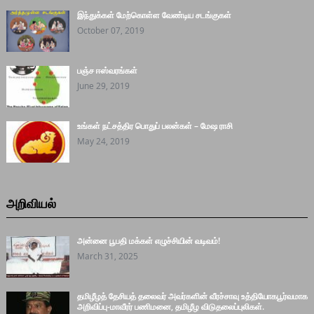
இந்துக்கள் மேற்கொள்ள வேண்டிய சடங்குகள்
October 07, 2019
பஞ்ச ஈஸ்வரங்கள்
June 29, 2019
உங்கள் நட்சத்திர பொதுப் பலன்கள் – மேஷ ராசி
May 24, 2019
அறிவியல்
அன்னை பூபதி மக்கள் எழுச்சியின் வடிவம்!
March 31, 2025
தமிழீழத் தேசியத் தலைவர் அவர்களின் வீரச்சாவு உத்தியோகபூர்வமாக
அறிவிப்பு-மாவீரர் பணிமனை, தமிழீழ விடுதலைப்புலிகள்.