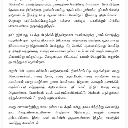
அவர்களின் நலவுரித்துகளுக்கு முன்னுரிமை கொடுத்து அவர்களை மேம்படுத்தத்
தேவையான நிதியத்தை முன்னர் எமக்கு உதவி புரிய முன்வந்த ஜப்பான் போன்ற
நாடுகளிடம் இருந்து பெற ஆவன செய்ய வேண்டும் இவ்வாறு நிதியங்களைப்
பெறுவது பாதிக்கப்பட்டோருக்கும் நன்மை பயக்கும். நாட்டுக்கும் அந்நிய
செலாவணியை தருவித்து நிற்கும்.
நாம் தற்போது வடக்கு கிழக்கில் இருவிதமான சவால்களுக்கு முகம் கொடுத்து
வருகின்Nறூம். ஒன்று நிர்வாகம் ரீதியானது. மற்றையது யதார்த்த பூர்வமானது.
நிர்வாகமானது இதுவரையில் மேலிருந்து கீழ் நோக்கி ஆணையிடுவது போன்றே
நடந்தேறி வந்துள்ளது. எமக்கு எவை எவை நன்மை பயப்பன என்பதைக் கொழும்பே
தீர்மானித்து வந்துள்ளது. பொருளாதார திட்டங்கள் யாவும் கொழும்பில் இருந்தே
தயாரித்து வரப்படுகின்றன.
அதன் பின் அவை எம்மேல் பலாத்காரமாகப் திணிக்கப்பட்டு வருகின்றன. எமது
அடையாளங்கள், எமது நிலம், எமது பாரம்பரியம், எமது காலநிலை, எமது
கலாச்சாரம் எமது வாழ்க்கை முறை போன்றவை இதுவரை காலமும் கணக்கில்,
எடுக்கப்பட்டு வந்ததாகத் தெரியவில்லை. திட்டங்கள் தீட்டும் போது எமது
அலுவலர்கள், நிபுணர்கள் உடன் கலந்தாலோசிக்கப்பட்டு அவர்கள் கருத்துக்கள்
ஏற்றுக் கொள்ளப்பட்டதாகத் தெரியவில்லை.
எமது மாகாணத்திற்கு எவை நன்மை பயக்கும் என்று நாமே சிந்தித்து செயலாற்ற
நாம் அனுமதிக்கப்படவில்லை. அதற்கான அதிகாரமும் பலமும் எமக்குத்
தரப்படவில்லை. இதை நான் வடக்கின் முதலமைச்சராக இருந்த காலத்தில்
உணர்ந்து கொண்டேன்.