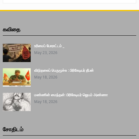
கவிதை
உரிமைப் போராட்டம் _
May 23, 2026
விடுதலைப் பெருமூச்சு : பிரிகேடியர் தீபன்
May 18, 2026
மண்ணின் மைந்தன்: பிரிகேடியர் ஜெயம் அண்ணா
May 18, 2026
சோதிடம்