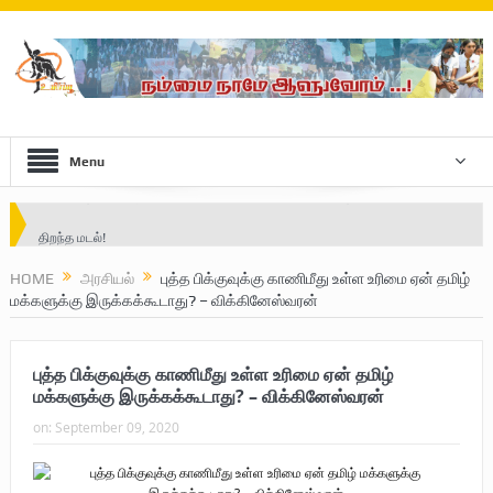
Menu
Safe Zone: Killing Fields – Nilavan
பாதுகாப்பு வலயம் : படுகொலைக்களம் – நிலவன்
HOME
அரசியல்
புத்த பிக்குவுக்கு காணிமீது உள்ள உரிமை ஏன் தமிழ்
மக்களுக்கு இருக்கக்கூடாது? – விக்கினேஸ்வரன்
விடுதலைப் பெருமூச்சு : பிரிகேடியர் தீபன்
மண்ணின் மைந்தன்: பிரிகேடியர் ஜெயம் அண்ணா
புத்த பிக்குவுக்கு காணிமீது உள்ள உரிமை ஏன் தமிழ்
வரலாற்று ஆவணங்களின் வெளியீட்டு
மக்களுக்கு இருக்கக்கூடாது? – விக்கினேஸ்வரன்
on:
September 09, 2020
முள்ளிவாய்க்கால்: செங்குருதி படிந்த வரலாற்றுச் சுவடு
முள்ளிவாய்க்கால்: துரோகத்தின் சாட்சியம்