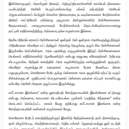
இன்னொருபுறம், அரசுக்குள் நிலவும், அதிருப்தியாளர்களின் உளவியல் நிலையை
பாதுகாப்பு வலயம் : படுகொலைக்களம் – நிலவன்
பயன்படுத்தி அரசின் பெரும்பான்மைக்கு பங்கம் ஏற்படுத்தி அரசியல்
அநுகூலங்களைப் பெற்றுக் கொள்ள திரைமறைவு நடவடிக்கைகளை மேற்கொள்ள
விடுதலைப் பெருமூச்சு : பிரிகேடியர் தீபன்
தீவிரம் காட்டுவோர் மற்றொரு புறமுமாக நின்றுகொண்டு பிரச்சினைகளை
நேரடியாகவும், மறைமுகமாகவும் மேற்கொள்ளத் தொடங்கியுள்ளமையானது
மண்ணின் மைந்தன்: பிரிகேடியர் ஜெயம் அண்ணா
நாட்டின் எதிர்காலத்திற்கு அவ்வளவு நல்ல சகுனமாக இல்லை.
வரலாற்று ஆவணங்களின் வெளியீட்டு
தேசிய ரீதியில் ஏராளம் பிரச்சினைகள் ஒன்றன் பின் ஒன்றாக அணிவகுத்து நிற்கும்
அதேவேளை சர்வதேச மட்டத்திலும் அரசுக்கு நெருக்கடி தரும் சில பிரச்சினைகள்
முள்ளிவாய்க்கால்: செங்குருதி படிந்த வரலாற்றுச் சுவடு
இருக்கவே செய்கின்றன. அரசு பதவிக்கு வருமுன்னரே இந்தப் பிரச்சினைகளை
யெல்லாம் எதிர்கொண்டு ஆகவேண்டும் என்பது ராஜபக்ஷ சகோதரர்கள் அறியாத
முள்ளிவாய்க்கால்: துரோகத்தின் சாட்சியம்
விடயமுமல்ல. தேர்தல் காலத்தில் அரசு வழங்கியிருந்த வாக்குறுதிகள் ஒருபுறம்,
சர்வதேச சமூகத்துடன் உறவுகளை சுமுகமாக பேண வேண்டிய நிலை
மறுபுறமுமென, கொரோனா பேரிடருக்கு பின்னரான உலக ஒழுங்கில் ஏற்பட்டு வரும்
சிக்கல்களுடன் -குறிப்பாகப் பொருளாதாரப் பின்னடைவுகளை எப்படிச் சமாளிப்பது
என்பதே அரசின் பிரதான குழப்பமாக இருக்கிறது.
சுபீட்சமான இலங்கை” என்ற ஜனாதிபதி கோத்தாபாயவின் இலக்கினை எட்டுவது
என்பது அவ்வளவு சுலபமான விடயமேயல்ல. முன்னர் ‘மஹிந்த சிந்தனை” என்ற
பிரகடனம் செய்யப்பட்ட காலம் வேறு தற்போது சுபீட்சமான இலங்கை என்ற
கோத்தாபாயவின் எண்ணக் கருக்காலம் வேறு.
கொரோனா பேரிடர் காலத்திற்குள்ளும் இரண்டு தேர்தல்களைத் தாம் நினைத்தபடி,
தாம் விரும்பியபடி, வெற்றிகரமாகவும், அதீத மக்கள் ஆதரவுப்பலத்துடனும் நடத்தி
முடித்த சாதனைப் பெருமிதத்தில் இருக்கும் ராஜபக்ஷக்களின் அதிகாரவளம்