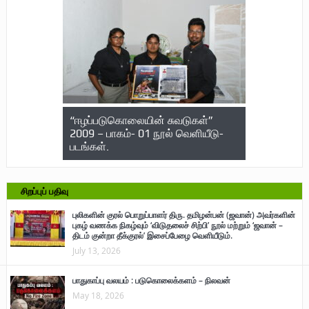
“ஈழப்படுகொலையின் சுவடுகள்”
2009 – பாகம்- 01 நூல் வெளியீடு-
படங்கள்.
சிறப்புப் பதிவு
புலிகளின் குரல் பொறுப்பாளர் திரு. தமிழன்பன் (ஜவான்) அவர்களின்
புகழ் வணக்க நிகழ்வும் ‘விடுதலைச் சிற்பி’ நூல் மற்றும் ‘ஜவான் –
திடம் குன்றா தீக்குரல்’ இசைப்பேழை வெளியீடும்.
July 13, 2026
பாதுகாப்பு வலயம் : படுகொலைக்களம் – நிலவன்
May 18, 2026