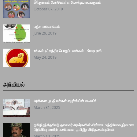
இந்துக்கள் மேற்கொள்ள வேண்டிய சடங்குகள்
October 07, 2019
பஞ்ச ஈஸ்வரங்கள்
June 29, 2019
உங்கள் நட்சத்திர பொதுப் பலன்கள் – மேஷ ராசி
May 24, 2019
அறிவியல்
அன்னை பூபதி மக்கள் எழுச்சியின் வடிவம்!
March 31, 2025
தமிழீழத் தேசியத் தலைவர் அவர்களின் வீரச்சாவு உத்தியோகபூர்வமாக
அறிவிப்பு-மாவீரர் பணிமனை, தமிழீழ விடுதலைப்புலிகள்.
March 10, 2025