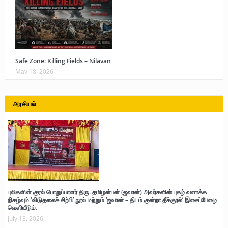
Safe Zone: Killing Fields – Nilavan
May 18, 2026
அரசியல்
புலிகளின் குரல் பொறுப்பாளர் திரு. தமிழன்பன் (ஜவான்) அவர்களின் புகழ் வணக்க
நிகழ்வும் ‘விடுதலைச் சிற்பி’ நூல் மற்றும் ‘ஜவான் – திடம் குன்றா தீக்குரல்’ இசைப்பேழை
வெளியீடும்.
July 13, 2026