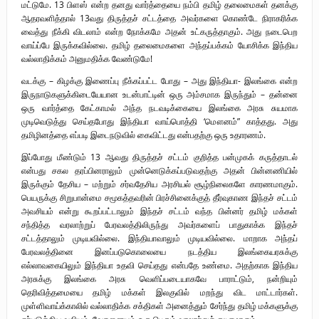
மட்டுமே. 13 பிளஸ் என்ற தனது வார்த்தையை நம்பி தமிழ் தலைமைகள் தனக்கு
ஆதரவளித்தால் 13வது திருத்தச் சட்டத்தை அவர்களை கொண்டே நிராகரிக்க
வைத்து நீக்கி விடலாம் என்ற நோக்கமே அதன் உட்கருத்தாகும். அது நடைபெற
வாய்ப்பே இருக்கவில்லை. தமிழ் தலைமைகளை அந்தப்பக்கம் யோசிக்க இந்திய
வல்லாதிக்கம் அனுமதிக்க வேண்டுமே!
வடக்கு – கிழக்கு இணைப்பு நீக்கப்பட்ட போது – அது இந்தியா- இலங்கை என்ற
இருநாடுகளுக்கிடையேயான உடன்பாட்டின் ஒரு அம்சமாக இருந்தும் – தன்னை
ஒரு வார்த்தை கேட்காமல் அந்த நடவடிக்கையை இலங்கை அரசு சுயமாக
முடிவெடுத்து செய்தபோது இந்தியா வாய்பொத்தி ‘மௌனம்” காத்தது. அது
தமிழினத்தை எப்படி இடைநடுவில் கைவிட்டது என்பதற்கு ஒரு உதாரணம்.
இப்போது மீண்டும் 13 ஆவது திருத்தச் சட்டம் குறித்த பன்முகக் கருத்தாடல்
என்பது சகல தரப்பினராலும் முன்னெடுக்கப்படுவதற்கு அதன் பின்னணியில்
இருக்கும் தேசிய – மற்றும் சர்வதேசிய அரசியல் சூழ்நிலைகளே காரணமாகும்.
பெயருக்கு சிறுபான்மை சமூகத்தவரின் பிரச்சினைக்குத் தீர்வுகாண இந்தச் சட்டம்
அவசியம் என்று கூறப்பட்டாலும் இந்தச் சட்டம் வந்த பின்னர் தமிழ் மக்கள்
சந்தித்த வரலாற்றுப் பேரவலத்திலிருந்து அவர்களைப் பாதுகாக்க இந்தச்
சட்டத்தாலும் முடியவில்லை. இந்தியாவாலும் முடியவில்லை. மாறாக அந்தப்
பேரவலத்தினை இனப்படுகொலையை நடத்திய இலங்கையரசுக்கு
எல்லாவகையிலும் இந்தியா உதவி செய்தது என்பதே உண்மை. அதற்காக இந்திய
அரசுக்கு இலங்கை அரசு வெளிப்படையாகவே பாராட்டும், நன்றியும்
தெரிவித்தமையை தமிழ் மக்கள் இலகுவில் மறந்து விட மாட்டார்கள்.
முள்ளிவாய்க்காலில் வல்லாதிக்க சக்திகள் அனைத்தும் சேர்ந்து தமிழ் மக்களுக்கு