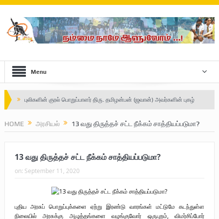
Menu
புலிகளின் குரல் பொறுப்பாளர் திரு. தமிழன்பன் (ஜவான்) அவர்களின் புகழ்
வணக்க நிகழ்வும் ‘விடுதலைச் சிற்பி’ நூல் மற்றும் ‘ஜவான் – திடம் குன்றா
HOME
அரசியல்
13 வது திருத்தச் சட்ட நீக்கம் சாத்தியப்படுமா?
தீக்குரல்’ இசைப்பேழை வெளியீடும்.
13 வது திருத்தச் சட்ட நீக்கம் சாத்தியப்படுமா?
உரிமைப் போராட்டம் _
on:
September 11, 2020
நாடாளுமன்ற உறுப்பினர் இராமநாதன் அர்ச்சுனா அவர்களுக்கு நிலவனின்
திறந்த மடல்!
புதிய அரசுப் பொறுப்புக்களை ஏற்று இரண்டு வாரங்கள் மட்டுமே கடந்துள்ள
Safe Zone: Killing Fields – Nilavan
நிலையில் அரசுக்கு அழுத்தங்களை வழங்குவோர் ஒருபுறம், விமர்சிப்போர்