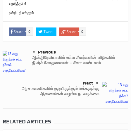
யதார்த்தமே!
நன்றி -தினக்குரல்
Share
Tweet
Share
0
0
Previous
ஆஸ்திரேலியாவில் உள்ள சீனர்களின் வீடுகளில்
திடீர்ச் சோதனைகள் – சீனா கண்டனம்
Next
அரச காணிகளில் குடியிருக்கும் மக்களுக்கு
ஆவணங்கள் வழங்க நடவடிக்கை
RELATED ARTICLES