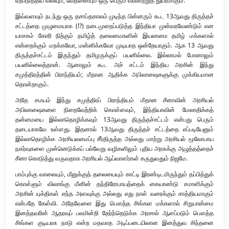
ஏற்படுத்திய வலியும், வேதனையும் ஒரு பெரும் வரலாற்றுத் துயரமாகும்.
இவ்வளவும் நடந்து ஒரு தசாப்தகாலம் முடிந்த பின்னரும் கூட 13ஆவது திருத்தச்
சட்டத்தை முழுமையாக (!?) நடைமுறைப்படுத்த இந்தியா முன்வரவேண்டும் என
யாசகம் கோரி நிற்கும் தமிழ்த் தலைமைகளின் இயலாமை தமிழ் மக்களால்
என்றைக்கும் மறக்கவோ, மன்னிக்கவோ முடியாத ஒன்றேயாகும். ஆக 13 ஆவது
திருத்தச்சட்டம் இருந்தும் தமிழருக்குப் பயனில்லை. இல்லாமல் போனாலும்
பயனில்லைத்தான். ஆனாலும் கூட அச் சட்டம் இந்திய அரசின் இந்து
சமுத்திரத்தின் பிராந்தியம்; மீதான ஆதிக்க அபிலாஷைகளுக்கு முக்கியமான
தொன்றாகும்.
அதே சமயம் இந்து சமுத்திரப் பிராந்தியம் மீதான சீனாவின் அரசியல்
அபிலாஷைகளை நிறைவேற்றிக் கொள்ளவும், இந்தியாவின் மேலாதிக்கத்
தன்மையை இல்லாதொழிக்கவும் 13ஆவது திருத்தச்சட்டம் என்பது பெரும்
தடையாகவே உள்ளது. இதனால் 13ஆவது திருத்தச் சட்டத்தை எப்படியேனும்
இல்லாதொழிக்க அரசியலமைப்பு சீர்திருத்த அல்லது மாற்று அரசியல் மூலோபாய
நகர்வுகளை முன்னெடுக்கப் பல்வேறு வழிகளிலும் புதிய அரசுக்கு அழுத்தத்தைச்
சீனா கொடுத்து வருவதாக அரசியல் ஆய்வாளர்கள் கருதுவதும் நிஜமே.
பாம்புக்கு வாலையும், மீனுக்குத் தலையையும் காட்டி இரண்டிடமிருந்தும் தப்பித்துக்
கொள்ளும் விலாங்கு மீனின் தந்திரோபாயத்தைக் கையாண்டு சமாளிக்கும்
அரசின் யுக்திகள் எந்த அளவுக்கு அல்லது எது நாள் வரைக்கும் சாத்தியமாகும்
என்பதே கேள்வி. அதேவேளை இது பௌத்த சிங்கள மக்களால் சிறுபான்மை
இனத்தவரின் ஆதரவுப் பலமின்றி தேர்ந்தெடுக்க அரசால் ஆளப்படும் பௌத்த
சிங்கள குடியரசு நாடு என்ற மதவாத அடிப்படையிலான இனத்துவ சிந்தனை