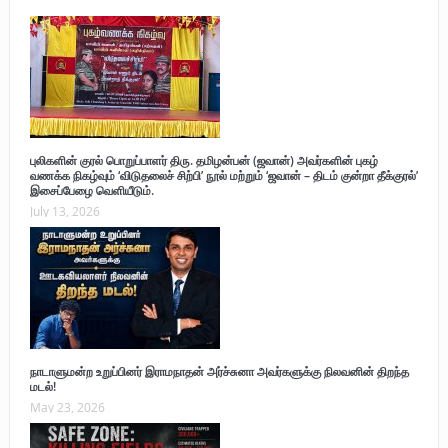
புலிகளின் குரல் பொறுப்பாளர் திரு. தமிழன்பன் (ஜவான்) அவர்களின் புகழ்
வணக்க நிகழ்வும் ‘விடுதலைச் சிற்பி’ நூல் மற்றும் ‘ஜவான் – திடம் குன்றா தீக்குரல்’
இசைப்பேழை வெளியீடும்.
July 13, 2026
நாடாளுமன்ற உறுப்பினர் இராமநாதன் அர்ச்சுனா அவர்களுக்கு நிலவனின் திறந்த
மடல்!
May 23, 2026