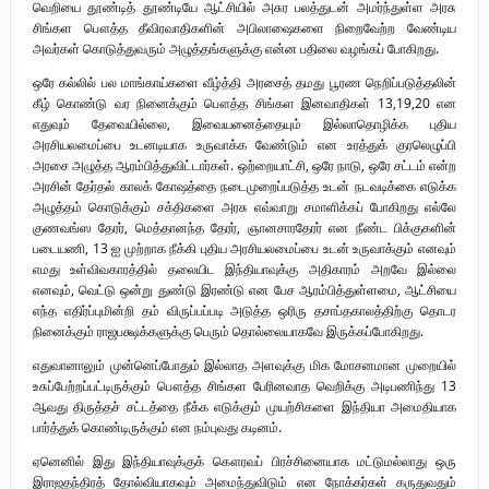
வெறியை தூண்டித் தூண்டியே ஆட்சியில் அசுர பலத்துடன் அமர்ந்துள்ள அரசு
சிங்கள பௌத்த தீவிரவாதிகளின் அபிலாஷைகளை நிறைவேற்ற வேண்டிய
அவர்கள் கொடுத்துவரும் அழுத்தங்களுக்கு என்ன பதிலை வழங்கப் போகிறது.
ஒரே கல்லில் பல மாங்காய்களை வீழ்த்தி அரசைத் தமது பூரண நெறிப்படுத்தலின்
கீழ் கொண்டு வர நினைக்கும் பௌத்த சிங்கள இனவாதிகள் 13,19,20 என
எதுவும் தேவையில்லை, இவையனைத்தையும் இல்லாதொழிக்க புதிய
அரசியலமைப்பை உடனடியாக உருவாக்க வேண்டும் என உரத்துக் குரலெழுப்பி
அரசை அழுத்த ஆரம்பித்துவிட்டார்கள். ஒற்றையாட்சி, ஒரே நாடு, ஒரே சட்டம் என்ற
அரசின் தேர்தல் காலக் கோஷத்தை நடைமுறைப்படுத்த உடன் நடவடிக்கை எடுக்க
அழுத்தம் கொடுக்கும் சக்திகளை அரசு எவ்வாறு சமாளிக்கப் போகிறது எல்லே
குணவங்ஸ தேரர், மெத்தானந்த தேரர், ஞானசாரதேரர் என நீண்ட பிக்குகளின்
படையணி, 13 ஐ முற்றாக நீக்கி புதிய அரசியலமைப்பை உடன் உருவாக்கும் எனவும்
எமது உள்விவகாரத்தில் தலையிட இந்தியாவுக்கு அதிகாரம் அறவே இல்லை
எனவும், வெட்டு ஒன்று துண்டு இரண்டு என பேச ஆரம்பித்துள்ளமை, ஆட்சியை
எந்த எதிர்ப்புமின்றி தம் விருப்பப்படி அடுத்த ஒரிரு தசாப்தகாலத்திற்கு தொடர
நினைக்கும் ராஜபக்ஷக்களுக்கு பெரும் தொல்லையாகவே இருக்கப்போகிறது.
எதுவானாலும் முன்னெப்போதும் இல்லாத அளவுக்கு மிக மோசனமான முறையில்
உசுப்பேற்றப்பட்டிருக்கும் பௌத்த சிங்கள பேரினவாத வெறிக்கு அடிபணிந்து 13
ஆவது திருத்தச் சட்டத்தை நீக்க எடுக்கும் முயற்சிகளை இந்தியா அமைதியாக
பார்த்துக் கொண்டிருக்கும் என நம்புவது கடினம்.
ஏனெனில் இது இந்தியாவுக்குக் கௌரவப் பிரச்சினையாக மட்டுமல்லாது ஒரு
இராஜதந்திரத் தோல்வியாகவும் அமைந்துவிடும் என நோக்கர்கள் கருதுவதும்