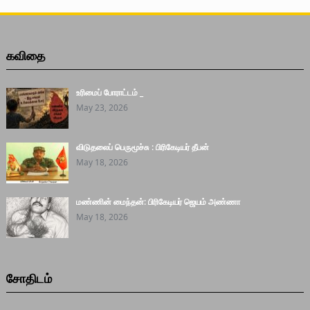
கவிதை
உரிமைப் போராட்டம் _
May 23, 2026
விடுதலைப் பெருமூச்சு : பிரிகேடியர் தீபன்
May 18, 2026
மண்ணின் மைந்தன்: பிரிகேடியர் ஜெயம் அண்ணா
May 18, 2026
சோதிடம்