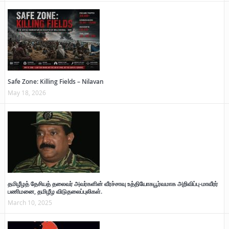
Safe Zone: Killing Fields – Nilavan
May 18, 2026
தமிழீழத் தேசியத் தலைவர் அவர்களின் வீரச்சாவு உத்தியோகபூர்வமாக அறிவிப்பு-மாவீரர்
பணிமனை, தமிழீழ விடுதலைப்புலிகள்.
March 10, 2025