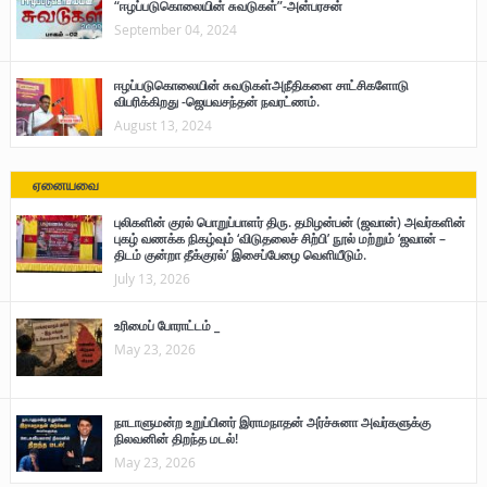
“ஈழப்படுகொலையின் சுவடுகள்”-அன்பரசன்
September 04, 2024
ஈழப்படுகொலையின் சுவடுகள்அநீதிகளை சாட்சிகளோடு
விபரிக்கிறது -ஜெயவசந்தன் நவரட்ணம்.
August 13, 2024
ஏனையவை
புலிகளின் குரல் பொறுப்பாளர் திரு. தமிழன்பன் (ஜவான்) அவர்களின்
புகழ் வணக்க நிகழ்வும் ‘விடுதலைச் சிற்பி’ நூல் மற்றும் ‘ஜவான் –
திடம் குன்றா தீக்குரல்’ இசைப்பேழை வெளியீடும்.
July 13, 2026
உரிமைப் போராட்டம் _
May 23, 2026
நாடாளுமன்ற உறுப்பினர் இராமநாதன் அர்ச்சுனா அவர்களுக்கு
நிலவனின் திறந்த மடல்!
May 23, 2026