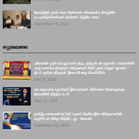
தேசத்தின் குரல் பாலா அண்ணை வீரவணக்க நிகழ்வில்
சு.ப.தமிழ்ச்செல்வன் அவர்கள் ஆற்றிய உரை.!
December 14, 2023
சமுகவலை
புலிகளின் குரல் பொறுப்பாளர் திரு. தமிழன்பன் (ஜவான்) அவர்களின்
புகழ் வணக்க நிகழ்வும் ‘விடுதலைச் சிற்பி’ நூல் மற்றும் ‘ஜவான் –
திடம் குன்றா தீக்குரல்’ இசைப்பேழை வெளியீடும்.
July 13, 2026
நாடாளுமன்ற உறுப்பினர் இராமநாதன் அர்ச்சுனா அவர்களுக்கு
நிலவனின் திறந்த மடல்!
May 23, 2026
தமிழீழ கலைபண்பாட்டுக் கழகம் தேசிய இன விடுதலையின்
எழுச்சி,புரட்சிக்கு வித்திட்டது – நிலவன்.
September 02, 2024