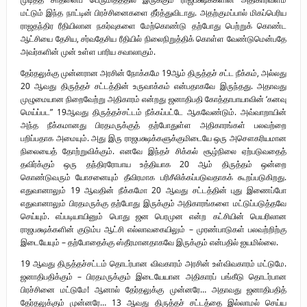
மட்டும் இந்த நாட்டின் பிரச்சினைகளை தீர்த்துவிடாது. அதற்குமப்பால் மிகப்பெரிய
ராஜதந்திர ரீதியிலான நகர்வுகளை மேற்கொண்டு தற்போது பெற்றுக் கொண்ட
ஆட்சியை தேசிய, சர்வதேசிய ரீதியில் நிலைநிறுத்திக் கொள்ள வேண்டுமென்பதே
அவர்களின் முன் உள்ள பாரிய சவாலாகும்.
தேர்தலுக்கு முன்னரான அரசின் நோக்கமே 19ஆம் திருத்தச் சட்ட நீக்கம், அல்லது
20 ஆவது திருத்தச் சட்டத்தின் உருவாக்கம் என்பதாகவே இருந்தது. அதாவது
முழுமையான நிறைவேற்று அதிகாரம் என்றது ஜனாதிபதி கோத்தாபாயாவின் ‘கனவு
மெய்ப்பட” 19ஆவது திருத்தச்சட்டம் நீக்கப்பட்டே ஆகவேண்டும். அவ்வாறாயின்
அந்த நீக்கமானது பிரதமருக்குத் தற்போதுள்ள அதிகாரங்கள் பலவற்றை
பறிப்பதாக அமையும். அது இரு ராஜபக்ஷக்களுக்குமிடையே ஒரு அசௌகரியமான
நிலையைத் தோற்றுவிக்கும். எனவே இந்தச் சிக்கல் சூழ்நிலை ஏற்படுவதைத்
தவிர்க்கும் ஒரு தந்திரரோபாய உத்தியாக 20 ஆம் திருத்தம் ஒன்றை
கொண்டுவரும் யோசனையும் தீவிரமாக பரிசீலிக்கப்படுவதாகக் கூறப்படுகிறது.
எதுவானாலும் 19 ஆவதின் நீக்கமோ 20 ஆவது சட்டத்தின் புது இணைப்போ
எதுவானாலும் பிரதமருக்கு தற்போது இருக்கும் அதிகாரங்களை மட்டுப்படுத்தவே
செய்யும். எப்படியாயினும் பொது ஜன பெரமுன என்ற கட்சியின் பெயரிலான
ராஜபக்ஷக்களின் குடும்ப ஆட்சி எல்லாவகையிலும் – முரண்பாடுகள் பலவற்றிற்கு
இடையேயும் – தற்போதைக்கு ஸ்தீரமானதாகவே இருக்கும் என்பதில் ஐயமில்லை.
19 ஆவது திருத்தச்சட்டம் தொடர்பான விவகாரம் அரசின் உள்விவகாரம் மட்டுமே.
ஜனாதிபதிக்கும் – பிரதமருக்கும் இடையேயான அதிகாரப் பங்கீடு தொடர்பான
பிரச்சினை மட்டுமே! ஆனால் தேர்தலுக்கு முன்னரே… அதாவது ஜனாதிபதித்
தேர்தலுக்கும் முன்னரே… 13 ஆவது திருத்தச் சட்டத்தை இல்லாமல் செய்ய