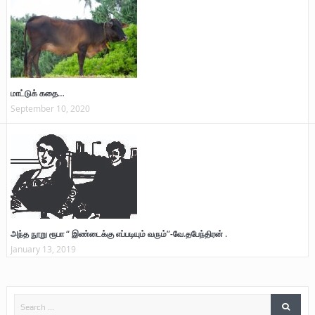
மாட்டுக் கதை…
September 10, 2020
அந்த நூறு ரூபா “ இண்டைக்கு எப்படியும் வரும்”-வே.தபேந்திரன் .
January 13, 2019