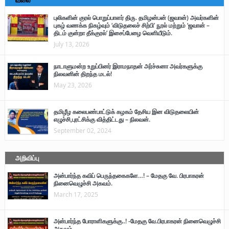
வலை
புலிகளின் குரல் பொறுப்பாளர் திரு. தமிழன்பன் (ஜவான்) அவர்களின்
புகழ் வணக்க நிகழ்வும் ‘விடுதலைச் சிற்பி’ நூல் மற்றும் ‘ஜவான் –
திடம் குன்றா தீக்குரல்’ இசைப்பேழை வெளியீடும்.
July 13, 2026
நாடாளுமன்ற உறுப்பினர் இராமநாதன் அர்ச்சுனா அவர்களுக்கு
நிலவனின் திறந்த மடல்!
May 23, 2026
தமிழீழ கலைபண்பாட்டுக் கழகம் தேசிய இன விடுதலையின்
எழுச்சி,புரட்சிக்கு வித்திட்டது – நிலவன்.
September 02, 2024
அறிவிப்பு
அன்பார்ந்த கவிப் பெருந்தகைகளே…! – மேதகு வே. பிரபாகரன்
நினைவெழுச்சி அகவம்.
March 17, 2025
அன்பார்ந்த போராளிகளுக்கு..! -மேதகு வே.பிரபாகரன் நினைவெழுச்சி
அகவம்.