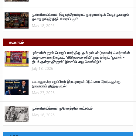
முள்ளிவாய்க்கால்: இருபத்தொன்றாம் நூற்றாண்டின் பெருந்துயரமும்
ஓயாத தமிழர் நீதிப் போராட்டமும்
May 18, 2026
சமகாலம்
புலிகளின் குரல் பொறுப்பாளர் திரு. தமிழன்பன் (ஜவான்) அவர்களின்
புகழ் வணக்க நிகழ்வும் ‘விடுதலைச் சிற்பி’ நூல் மற்றும் ‘ஜவான் –
திடம் குன்றா தீக்குரல்’ இசைப்பேழை வெளியீடும்.
July 13, 2026
நாடாளுமன்ற உறுப்பினர் இராமநாதன் அர்ச்சுனா அவர்களுக்கு
நிலவனின் திறந்த மடல்!
May 23, 2026
முள்ளிவாய்க்கால்: துரோகத்தின் சாட்சியம்
May 18, 2026