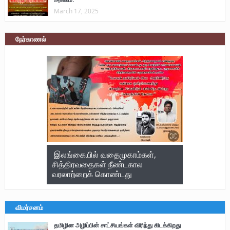
March 17, 2025
நேர்காணல்
இலங்கையில் வதைமுகாம்கள்,
சித்திரவதைகள் நீண்டகால
வரலாற்றைக் கொண்டது
விமர்சனம்
தமிழின அழிப்பின் சாட்சியங்கள் விரிந்து கிடக்கிறது