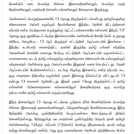
வேண்டும் என, பௌத்த சிங்கள இனவாதிகளினதும், பௌத்த மதத்
தேரர்களினதும், மதவெறி கொண்டவர்களினதும் கோஷமாக இருந்தது.
அவர்களைப் பொறுத்தவரையில் 13 ஆவது திருத்தச்சட்டமென்பது தமிழர்களுக்கு
உரிமைகளை அள்ளி வழங்கும் நோக்கிலான இந்திய அரசின் திட்டத்தினால்
ஏற்பாடு என்ற அபத்தமான கருத்துக்கு ஆட்பட்டவர்களாகவே உள்ளனர் இந்தப் ’13”
ஆனது ஒரு துரதிர்ஷடம் பிடித்த இலக்கமாகவே எண்ணியல் சோதிடர்கள் கூறுவது
சரியோ, பிழையோ… 13 ஆம் திருத்தச் சட்டத்தின் அடிப்படையில் இலங்கை –
இந்திய உடன்பாடு கைசாத்திட்ட நாளில் இருந்தே தமிழ் மக்கள் சந்தித்த
அவலங்கள் சொல்லி மாளாது. மேற்படி சட்டத்தின் அடிப்படையில் உருவாக்கப்பட்ட
மாகாணசபை கூடத் தமிழ் மக்களுக்கு எந்தவிதமான உரிமைசார் விடயங்களுக்கும்
உத்தரவாதம் அளிக்காத ஒரு அமைப்பாகவே இதுநாள் வரை செயற்பட்டது. அதன்
அடிப்படையில் மேற்கொள்ளப்பட்ட வடக்கு கிழக்கு இணைப்பு என்ற ஏற்பாடு கூட
ஒரு சாதாரண நீதிமன்ற வழக்கின் மூலம் இல்லாது நீக்கப்பட்டு விட்டதுடன் 13
என்பது 13 மைனஸ் ஆகிவிட்டது. இதன் மூலம் 13வது திருத்தச்சட்டம் தமிழ்
மக்களின் அபிலாஷைகளை எவ்வகையிலும் நிறைவேற்றாத ஒரு ஏமாற்று
ஏற்பாடாகவே தமிழ் மக்களால் கருதப்படுகிறது.
இந்த நிலையிலும் 13 ஆவது சட்டத்தை முற்றாக நீக்க வேண்டுமென பௌத்த
சிங்கள இனவாதத் தலைவர்களினதும், பிக்குகளினதும் கோரிக்கையானது இந்த
தேர்தலில் அரசுக்கு மூன்றிலிரண்டு பெரும்பான்மை கிடைத்தவுடன் தீவிரம்
கொண்டுள்ளது. தேர்தலுக்கு பல மாதங்கள் முன்பிருந்தே பிரதமர் தான் தமிழர்
பிரச்சினைக்கு 13க்கும் அப்பால் (13பிளஸ்) சென்று தீர்வுகாணத் தயார் என்று
உரத்து சொன்னதும் உண்டு. அது ஒரு வகையிலான அரசியல் தந்திரோபாய பேச்சு