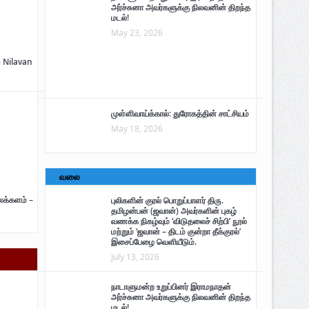
அர்ச்சுனா அவர்களுக்கு நிலவனின் திறந்த
மடல்!
May 23, 2026
– Nilavan
முள்ளிவாய்க்கால்: துரோகத்தின் சாட்சியம்
May 18, 2026
வலை
ைக்களம் –
புலிகளின் குரல் பொறுப்பாளர் திரு.
தமிழன்பன் (ஜவான்) அவர்களின் புகழ்
வணக்க நிகழ்வும் ‘விடுதலைச் சிற்பி’ நூல்
மற்றும் ‘ஜவான் – திடம் குன்றா தீக்குரல்’
இசைப்பேழை வெளியீடும்.
July 13, 2026
நாடாளுமன்ற உறுப்பினர் இராமநாதன்
அர்ச்சுனா அவர்களுக்கு நிலவனின் திறந்த
மடல்!