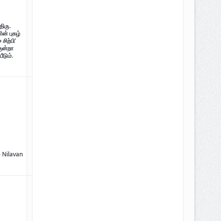
திரு.
ன் புகழ்
சிற்பி’
குன்றா
ீடும்.
திடம் குன்றா தீக்குரல்’ இசைப்பேழை
– Nilavan