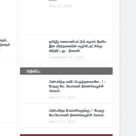
May 23, 2026
கும்,
தமிழீழ கலைபண்பாட்டுக் கழகம் தேசிய
த்தைச்
இன விடுதலையின் எழுச்சி,புரட்சிக்கு
.
வித்திட்டது – நிலவன்.
September 02, 2024
அறிவிப்பு
அன்பார்ந்த கவிப் பெருந்தகைகளே…! –
மேதகு வே. பிரபாகரன் நினைவெழுச்சி
அகவம்.
March 17, 2025
அன்பார்ந்த போராளிகளுக்கு..! -மேதகு
வே.பிரபாகரன் நினைவெழுச்சி அகவம்.
March 17, 2025