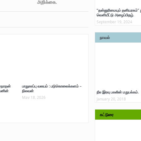
அறிக்கை.
“தன்னுரிமையும் தனியரசும்” 
வெளியீட்டு அழைப்பிதழ்.
September 19, 2024
நாவல்
மநாதன்
பாதுகாப்பு வலயம் : படுகொலைக்களம் –
வனின்
நிலவன்
நீல இரவு பகலின் மறுபக்கம்.
May 18, 2026
January 20, 2018
கட்டுரை