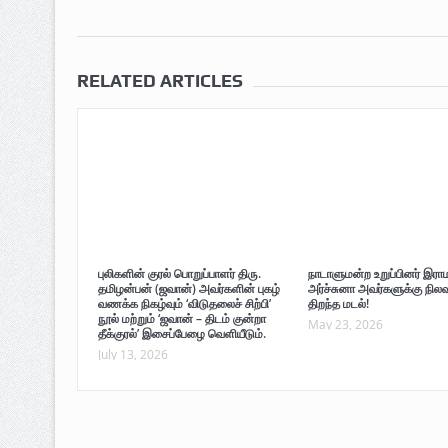
RELATED ARTICLES
புலிகளின் குரல் பொறுப்பாளர் திரு.
நாடாளுமன்ற உறுப்பினர் இரா
தமிழன்பன் (ஜவான்) அவர்களின் புகழ்
அர்ச்சுனா அவர்களுக்கு நில
வணக்க நிகழ்வும் ‘விடுதலைச் சிற்பி’
திறந்த மடல்!
நூல் மற்றும் ‘ஜவான் – திடம் குன்றா
May 23, 2026
தீக்குரல்’ இசைப்பேழை வெளியீடும்.
July 13, 2026