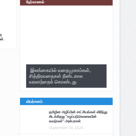
நேர்காணல்
ு
ன் .
இலங்கையில் வதைமுகாம்கள்,
சித்திரவதைகள் நீண்டகால
வரலாற்றைக் கொண்டது
விமர்சனம்
தமிழின அழிப்பின் சாட்சியங்கள் விரிந்து
கிடக்கிறது “ஈழப்படுகொலையின்
சுவடுகள்”-அன்பரசன்
September 04, 2024