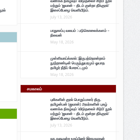
வணக்க நிகழ்வும் ‘விடுதலைச் சிற்பி’ நூல்
மற்றும் ‘ஜவான் – திடம் குன்றா தீக்குரல்’
நூல்
இசைப்பேழை வெளியீடும்.
July 13, 2026
பாதுகாப்பு வலயம் : படுகொலைக்களம் –
நிலவன்
May 18, 2026
முள்ளிவாய்க்கால்: இருபத்தொன்றாம்
நூற்றாண்டின் பெருந்துயரமும் ஓயாத
தமிழர் நீதிப் போராட்டமும்
May 18, 2026
சமகாலம்
புலிகளின் குரல் பொறுப்பாளர் திரு.
தமிழன்பன் (ஜவான்) அவர்களின் புகழ்
வணக்க நிகழ்வும் ‘விடுதலைச் சிற்பி’ நூல்
மற்றும் ‘ஜவான் – திடம் குன்றா தீக்குரல்’
இசைப்பேழை வெளியீடும்.
July 13, 2026
நாடாளுமன்ற உறுப்பினர் இராமநாதன்