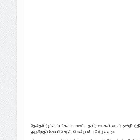
வரலாற்று ஆவணங்களின் வெளியீட்டு
முள்ளிவாய்க்கால்: செங்குருதி படிந்த வரல
முள்ளிவாய்க்கால்: துரோகத்தின் சாட்சியம
புலிகளின் குரல் பொறுப்பாளர் திரு. தமிழ
வெளியீடும்.
உரிமைப் போராட்டம் _
தென்தமிழீழம்: மட்டக்களப்பு மாவட்ட தமிழ் ஊடகவியலாளர் ஒன்றியத்திற
குழுவிற்கும் இடையில் சந்திப்பொன்று இடம்பெற்றுள்ளது.