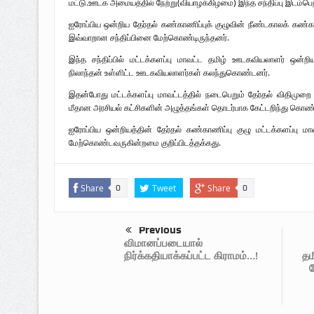
மட்டு.ஊடக அமையத்தில் நேற்று(வியாழக்கிழமை) இந்த சந்திப்பு இடம்பெற
ஐரோப்பிய ஒன்றிய தேர்தல் கண்காணிப்புக் குழுவின் நீண்டகாலக் கண்க
இவ்வாறான சந்திப்பினை மேற்கொண்டிருந்தனர்.
இந்த சந்திப்பில் மட்டக்களப்பு மாவட்ட தமிழ் ஊடகவியலாளர் ஒன்ற
நிலாந்தன் உள்ளிட்ட ஊடகவியலாளர்கள் கலந்துகொண்டனர்.
இதன்போது மட்டக்களப்பு மாவட்டத்தில் நடைபெறும் தேர்தல் விதிமுற
மீதான அரசியல் கட்சிகளின் அழுத்தங்கள் தொடர்பாக கேட்டறிந்து கொண்
ஐரோப்பிய ஒன்றியத்தின் தேர்தல் கண்காணிப்பு குழு மட்டக்களப்பு 
மேற்கொண்டவருகின்றமை குறிப்பிடத்தக்கது.
Share
Tweet
Share
0
0
மருத்துவர் உட்பட 473 பொதுமக்கள்
பலி; 722 பேர் படுகாயம் 21-04-2009
Previous
அடைந்த நாள்
விமானப்படையால்
தம
நிர்க்கதியாக்கப்பட்ட கிராமம்…!
ப