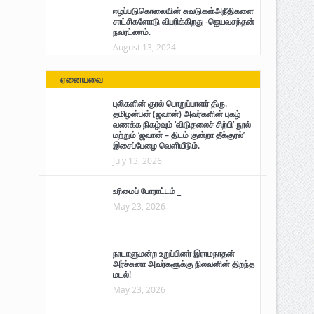
ஈழப்படுகொலையின் சுவடுகள்அநீதிகளை
சாட்சிகளோடு விபரிக்கிறது -ஜெயவசந்தன்
நவரட்ணம்.
August 13, 2024
ஏனையவை
புலிகளின் குரல் பொறுப்பாளர் திரு.
தமிழன்பன் (ஜவான்) அவர்களின் புகழ்
வணக்க நிகழ்வும் ‘விடுதலைச் சிற்பி’ நூல்
மற்றும் ‘ஜவான் – திடம் குன்றா தீக்குரல்’
இசைப்பேழை வெளியீடும்.
July 13, 2026
உரிமைப் போராட்டம் _
May 23, 2026
நாடாளுமன்ற உறுப்பினர் இராமநாதன்
அர்ச்சுனா அவர்களுக்கு நிலவனின் திறந்த
மடல்!
May 23, 2026