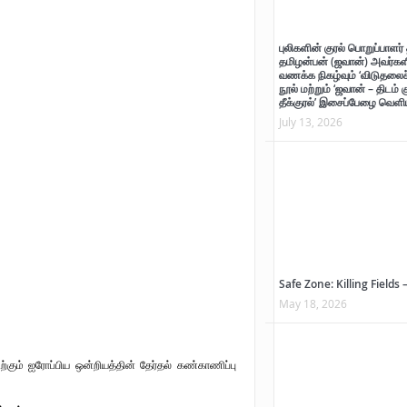
ாற்றுச் சுவடு
புலிகளின் குரல் பொறுப்பாளர் 
தமிழன்பன் (ஜவான்) அவர்களி
வணக்க நிகழ்வும் ‘விடுதலைச் 
்
நூல் மற்றும் ‘ஜவான் – திடம் 
தீக்குரல்’ இசைப்பேழை வெளிய
ன்பன் (ஜவான்) அவர்களின் புகழ் வணக்க நிகழ்வும் ‘விடுதலைச் சிற்பி’ நூல் மற்றும் ‘ஜவான் – 
July 13, 2026
Safe Zone: Killing Fields 
May 18, 2026
்கும் ஐரோப்பிய ஒன்றியத்தின் தேர்தல் கண்காணிப்பு