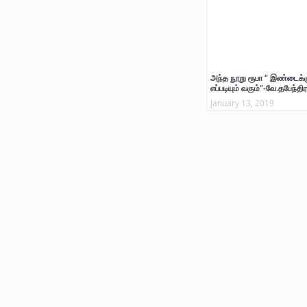
அந்த நூறு ரூபா “ இண்டைக்க
எப்படியும் வரும்”-வே.தபேந்திர
January 13, 2019