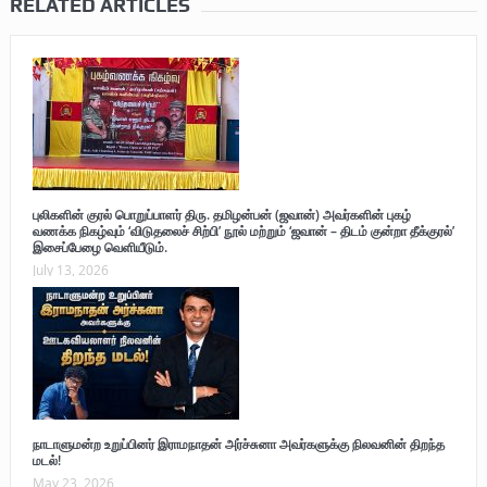
RELATED ARTICLES
புலிகளின் குரல் பொறுப்பாளர் திரு. தமிழன்பன் (ஜவான்) அவர்களின் புகழ்
வணக்க நிகழ்வும் ‘விடுதலைச் சிற்பி’ நூல் மற்றும் ‘ஜவான் – திடம் குன்றா தீக்குரல்’
இசைப்பேழை வெளியீடும்.
July 13, 2026
நாடாளுமன்ற உறுப்பினர் இராமநாதன் அர்ச்சுனா அவர்களுக்கு நிலவனின் திறந்த
மடல்!
May 23, 2026