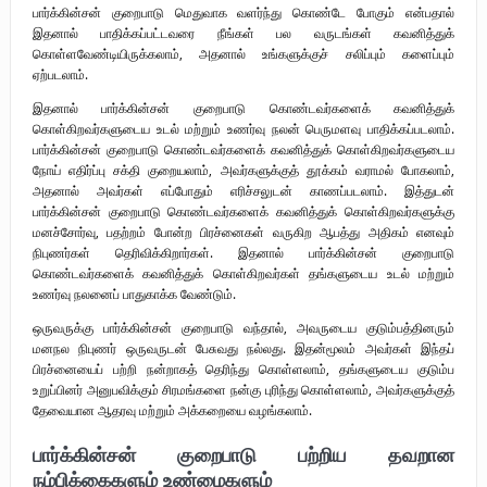
பார்க்கின்சன் குறைபாடு மெதுவாக வளர்ந்து கொண்டே போகும் என்பதால்
இதனால் பாதிக்கப்பட்டவரை நீங்கள் பல வருடங்கள் கவனித்துக்
கொள்ளவேண்டியிருக்கலாம், அதனால் உங்களுக்குச் சலிப்பும் களைப்பும்
ஏற்படலாம்.
இதனால் பார்க்கின்சன் குறைபாடு கொண்டவர்களைக் கவனித்துக்
கொள்கிறவர்களுடைய உடல் மற்றும் உணர்வு நலன் பெருமளவு பாதிக்கப்படலாம்.
பார்க்கின்சன் குறைபாடு கொண்டவர்களைக் கவனித்துக் கொள்கிறவர்களுடைய
நோய் எதிர்ப்பு சக்தி குறையலாம், அவர்களுக்குத் தூக்கம் வராமல் போகலாம்,
அதனால் அவர்கள் எப்போதும் எரிச்சலுடன் காணப்படலாம். இத்துடன்
பார்க்கின்சன் குறைபாடு கொண்டவர்களைக் கவனித்துக் கொள்கிறவர்களுக்கு
மனச்சோர்வு, பதற்றம் போன்ற பிரச்னைகள் வருகிற ஆபத்து அதிகம் எனவும்
நிபுணர்கள் தெரிவிக்கிறார்கள். இதனால் பார்க்கின்சன் குறைபாடு
கொண்டவர்களைக் கவனித்துக் கொள்கிறவர்கள் தங்களுடைய உடல் மற்றும்
உணர்வு நலனைப் பாதுகாக்க வேண்டும்.
ஒருவருக்கு பார்க்கின்சன் குறைபாடு வந்தால், அவருடைய குடும்பத்தினரும்
மனநல நிபுணர் ஒருவருடன் பேசுவது நல்லது. இதன்மூலம் அவர்கள் இந்தப்
பிரச்னையைப் பற்றி நன்றாகத் தெரிந்து கொள்ளலாம், தங்களுடைய குடும்ப
உறுப்பினர் அனுபவிக்கும் சிரமங்களை நன்கு புரிந்து கொள்ளலாம், அவர்களுக்குத்
தேவையான ஆதரவு மற்றும் அக்கறையை வழங்கலாம்.
பார்க்கின்சன் குறைபாடு பற்றிய தவறான
நம்பிக்கைகளும் உண்மைகளும்