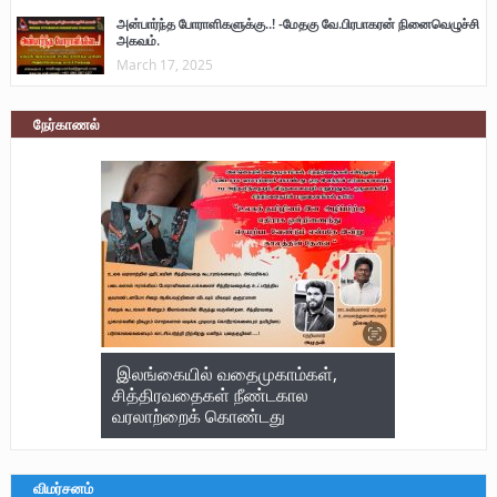
அன்பார்ந்த போராளிகளுக்கு..! -மேதகு வே.பிரபாகரன் நினைவெழுச்சி
அகவம்.
March 17, 2025
நேர்காணல்
இலங்கையில் வதைமுகாம்கள்,
சித்திரவதைகள் நீண்டகால
வரலாற்றைக் கொண்டது
விமர்சனம்