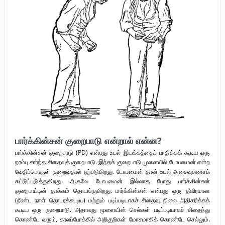
தீக்குரல்’ இசைப்பேழை வெளியீடும்.
உரிமைப் போராட்டம் _
நாடாளுமன்ற உறுப்பினர் இராமநாதன் அர்ச்சுனா அவர்களுக்கு நிலவனின்
திறந்த மடல்!
Safe Zone: Killing Fields – Nilavan
பாதுகாப்பு வலயம் : படுகொலைக்களம் – நிலவன்
பார்க்கின்சன் குறைபாடு என்றால் என்ன?
பார்க்கின்சன் குறைபாடு (PD) என்பது உடல் இயக்கத்தைப் பாதிக்கக் கூடிய ஒரு
நரம்பு சார்ந்த சிதைவுக் குறைபாடு. இந்தக் குறைபாடு மூளையில் டோபமைன் என்ற
வேதிப்பொருள் குறைவதால் ஏற்படுகிறது. டோபமைன் தான் உடல் அசைவுகளைக்
கட்டுப்படுத்துகிறது. ஆகவே டோபமைன் இல்லாத போது பார்க்கின்சன்
குறைபாட்டின் தாக்கம் தொடங்குகிறது. பார்க்கின்சன் என்பது ஒரு தீவிரமான
(நீண்ட நாள் தொடரக்கூடிய) மற்றும் படிப்படியாகச் சிதைவு நிலை அதிகரிக்கக்
கூடிய ஒரு குறைபாடு. அதாவது மூளையின் செல்கள் படிப்படியாகச் சிதைந்து
கொண்டே வரும், காலப்போக்கில் அறிகுறிகள் மோசமாகிக் கொண்டே செல்லும்.