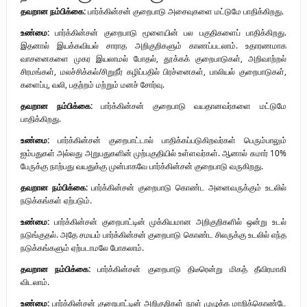
தவறான நம்பிக்கை:
பார்க்கின்சன் குறைபாடு அசைவுகளை மட்டுமே பாதிக்கிறது.
உண்மை:
பார்க்கின்சன் குறைபாடு மூளையின் பல பகுதிகளைப் பாதிக்கிறது.
இதனால் இயக்கவியல் சாராத அறிகுறிகளும் காணப்படலாம். உதாரணமாக
வாசனைகளை முகர இயலாமல் போதல், தூக்கக் குறைபாடுகள், அறிவாற்றல்
சிரமங்கள், மலச்சிக்கல்/சிறுநீர் கழிப்பதில் பிரச்னைகள், பாலியல் குறைபாடுகள்,
களைப்பு, வலி, பதற்றம் மற்றும் மனச் சோர்வு.
தவறான நம்பிக்கை:
பார்க்கின்சன் குறைபாடு வயதானவர்களை மட்டுமே
பாதிக்கிறது.
உண்மை:
பார்க்கின்சன் குறைபாட்டால் பாதிக்கப்படுகிறவர்கள் பெரும்பாலும்
ஐம்பதுகள் அல்லது அறுபதுகளின் முற்பகுதியில் உள்ளவர்கள். ஆனால் சுமார் 10%
பேருக்கு நாற்பது வயதுக்கு முன்பாகவே பார்க்கின்சன் குறைபாடு வருகிறது.
தவறான நம்பிக்கை:
பார்க்கின்சன் குறைபாடு கொண்ட அனைவருக்கும் உடலில்
நடுக்கங்கள் ஏற்படும்.
உண்மை:
பார்க்கின்சன் குறைபாட்டின் முக்கியமான அறிகுறிகளில் ஒன்று உடல்
நடுங்குதல். அதே சமயம் பார்க்கின்சன் குறைபாடு கொண்ட சிலருக்கு உடலில் எந்த
நடுக்கங்களும் ஏற்படாமலே போகலாம்.
தவறான நம்பிக்கை:
பார்க்கின்சன் குறைபாடு திடீரென்று மிகத் தீவிரமாகி
விடலாம்.
உண்மை:
பார்க்கின்சன் குறைபாட்டின் அறிகுறிகள் நாள் முழுக்க மாறிக்கொண்டே