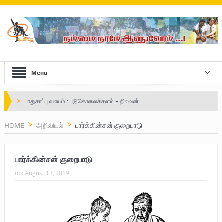
Menu
விடுதலைப் பெருமூச்சு : பிரிகேடியர் தீபன்
மண்ணின் மைந்தன்: பிரிகேடியர் ஜெயம் அண்ணா
HOME
அறிவியல்
பார்க்கின்சன் குறைபாடு
வரலாற்று ஆவணங்களின் வெளியீட்டு
பார்க்கின்சன் குறைபாடு
முள்ளிவாய்க்கால்: செங்குருதி படிந்த வரலாற்றுச் சுவடு
on:
August 13, 2019
முள்ளிவாய்க்கால்: துரோகத்தின் சாட்சியம்
புலிகளின் குரல் பொறுப்பாளர் திரு. தமிழன்பன் (ஜவான்) அவர்களின் புகழ்
வணக்க நிகழ்வும் ‘விடுதலைச் சிற்பி’ நூல் மற்றும் ‘ஜவான் – திடம் குன்றா