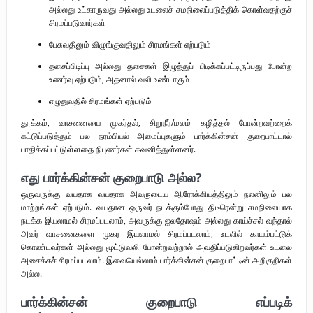
அல்லது உட்காருவது அல்லது உடலைச் சமநிலைப்படுத்திக் கொள்வதற்குச்
சிரமப்படுவார்கள்
பேசுவதிலும் விழுங்குவதிலும் சிரமங்கள் ஏற்படும்
தசைப்பிடிப்பு அல்லது தசைகள் இழுத்துப் பிடிக்கப்பட்டிருப்பது போன்ற
உணர்வு ஏற்படும், அதனால் வலி உண்டாகும்
எழுதுவதில் சிரமங்கள் ஏற்படும்
தூக்கம், வாசனையை முகர்தல், சிறுநீர்/மலம் கழித்தல் போன்றவற்றைக்
கட்டுப்படுத்தும் பல நரம்பியல் அமைப்புகளும் பார்க்கின்சன் குறைபாட்டால்
பாதிக்கப்பட்டுள்ளதை நிபுணர்கள் கவனித்துள்ளனர்.
எது பார்க்கின்சன் குறைபாடு அல்ல?
ஒருவருக்கு வயதாக வயதாக அவருடைய ஆரோக்கியத்திலும் நலனிலும் பல
மாற்றங்கள் ஏற்படும். வயதான ஒருவர் நடக்கும்போது திடீரென்று சமநிலையாக
நடக்க இயலாமல் சிரமப்படலாம், அவருக்கு ஜலதோஷம் அல்லது காய்ச்சல் வந்தால்
அவர் வாசனைகளை முகர இயலாமல் சிரமப்படலாம், உடலில் காயம்பட்டுக்
கொண்டவர்கள் அல்லது மூட்டுவலி போன்றவற்றால் அவதிப்படுகிறவர்கள் உடலை
அசைக்கச் சிரமப்படலாம். இவையெல்லாம் பார்க்கின்சன் குறைபாட்டின் அறிகுறிகள்
அல்ல.
பார்க்கின்சன் குறைபாடு எப்படிக்