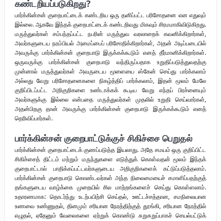
கண்டறியப்படுகிறது?
பார்க்கின்சன் குறைபாட்டைக் கண்டறிய ஒரு தனிப்பட்ட பரிசோதனை என எதுவும்
இல்லை. ஆகவே இந்தக் குறைபாட்டைக் கண்டறிவது மிகவும் சிரமமாகிவிடுகிறது.
மருத்துவர்கள் சம்பந்தப்பட்ட நபரின் மருத்துவ வரலாறைக் கவனிக்கிறார்கள்,
அவர்களுடைய நரம்பியல் அமைப்பைப் பரிசோதிக்கிறார்கள், அதன் அடிப்படையில்
அவருக்கு பார்க்கின்சன் குறைபாடு இருக்கக்கூடும் எனத் தீர்மானிக்கிறார்கள்.
ஒருவருக்கு பார்க்கின்சன் குறைபாடு வந்திருப்பதாக உறுதிப்படுத்துவதற்கு
முன்னால் மருத்துவர்கள் அவருடைய மூளையை ஸ்கேன் செய்து பார்க்கலாம்
அல்லது வேறு பரிசோதனைகளை நிகழ்த்திப் பார்க்கலாம், இதன் மூலம் மேலே
குறிப்பிடப்பட்ட அறிகுறிகளை உண்டாக்கக் கூடிய வேறு எந்தப் பிரச்னையும்
அவர்களுக்கு இல்லை என்பதை மருத்துவர்கள் முதலில் உறுதி செய்வார்கள்,
அதன்பிறகு தான் அவருக்கு பார்க்கின்சன் குறைபாடு இருக்கக்கூடும் எனத்
தெரிவிப்பார்கள்.
பார்க்கின்சன் குறைபாட்டுக்குச் சிகிச்சை பெறுதல்
பார்க்கின்சன் குறைபாட்டைக் குணப்படுத்த இயலாது. அதே சமயம் ஒரு குறிப்பிட்ட
சிகிச்சைத் திட்டம் மற்றும் மருந்துகளை எடுத்துக் கொள்வதன் மூலம் இந்தக்
குறைபாட்டால் பாதிக்கப்பட்டவர்களுடைய அறிகுறிகளைக் கட்டுப்படுத்தலாம்.
பார்க்கின்சன் குறைபாடு கொண்டவர்கள் அந்த நிலைமையைச் சமாளிப்பதற்குத்
தங்களுடைய வாழ்க்கை முறையில் சில மாற்றங்களைச் செய்து கொள்ளலாம்.
உதாரணமாக: தொடர்ந்து உடற்பயிற்சி செய்தல், ஊட்டச்சத்தான, சமநிலையான
உணவை உண்ணுதல், தினமும் சரியான நேரத்திற்குத் தூங்கி, சரியான நேரத்தில்
எழுதல், ஏதேனும் வேலைகளை ஏற்றுக் கொண்டு சுறுசுறுப்பாகச் செயல்பட்டுக்