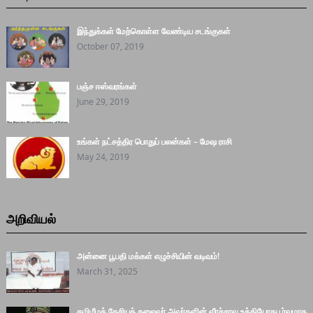
இந்துக்கள் மேற்கொள்ள வேண்டிய சடங்குகள்
October 07, 2019
பஞ்ச ஈஸ்வரங்கள்
June 29, 2019
உங்கள் நட்சத்திர பொதுப் பலன்கள் – மேஷ ராசி
May 24, 2019
அறிவியல்
அன்னை பூபதி மக்கள் எழுச்சியின் வடிவம்!
March 31, 2025
தமிழீழத் தேசியத் தலைவர் அவர்களின் வீரச்சாவு உத்தியோகபூர்வமாக