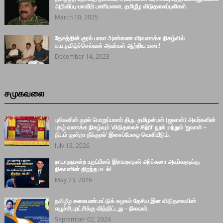
அறிவிப்பு-மாவீரர் பணிமனை, தமிழீழ விடுதலைப்புலிகள்.
March 10, 2025
தேசத்தின் குரல் பாலா அண்ணை வீரவணக்க நிகழ்வில்
சு.ப.தமிழ்ச்செல்வன் அவர்கள் ஆற்றிய உரை.!
December 14, 2023
சமுகவலை
புலிகளின் குரல் பொறுப்பாளர் திரு. தமிழன்பன் (ஜவான்) அவர்களின்
புகழ் வணக்க நிகழ்வும் ‘விடுதலைச் சிற்பி’ நூல் மற்றும் ‘ஜவான் –
திடம் குன்றா தீக்குரல்’ இசைப்பேழை வெளியீடும்.
July 13, 2026
நாடாளுமன்ற உறுப்பினர் இராமநாதன் அர்ச்சுனா அவர்களுக்கு
நிலவனின் திறந்த மடல்!
May 23, 2026
தமிழீழ கலைபண்பாட்டுக் கழகம் தேசிய இன விடுதலையின்
எழுச்சி,புரட்சிக்கு வித்திட்டது – நிலவன்.
September 02, 2024