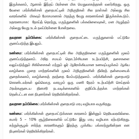
இருக்கலாம், ஆனால் இந்தப் பிரச்னை மிக மெதுவாகத்தான் வளர்கிறது. ஒரு
வேளை பார்க்கின்சன் குறைபாட்டின் அறிகுறிகள் சில நாள்கள் அல்லது சில
வாரங்களில் மிகவும் மோசமானால் அதற்கு வேறு காரணங்கள் இருக்கக்கூடும்.
உதாரணமாக: நோய்த் தொற்று, மருந்துகளின் பக்கவிளைவுகள், மன அழுத்தம்
அல்லது வேறு உடல் நலப்பிரச்னை போன்றவை.
தவறான நம்பிக்கை:
பார்க்கின்சன் குறைபாட்டை மருந்துகளால் மட்டுமே
குணப்படுத்த இயலும்.
உண்மை:
பார்க்கின்சன் குறைபாட்டின் சில அறிகுறிகளை மருந்துகளின் மூலம்
குணப்படுத்தலாம். அதே சமயம் தொடர்ச்சியான உடற்பயிற்சி, தசைகளை
வலுப்படுத்தும் சிகிச்சைகள் மற்றும் ஓர் ஆரோக்கியமான உணவுப்பழக்கம் ஆகிய
வாழ்க்கை முறை மாற்றங்களின் மூலம் அறிகுறிகளின் தீவிரத் தன்மையைக்
குறைக்கலாம், வாழ்க்கைத் தரத்தை மேம்படுத்தலாம். பார்க்கின்சன் குறைபாடு
கொண்டவர்கள் ஒவ்வொரு வாரமும் ஒரு மணி நேரம் உடற்பயிற்சி செய்தால்
அவர்களுடைய தினசரி நடவடிக்கைகளில் குறிப்பிடத்தக்க மாற்றங்கள்
தென்பட்டன என நிபுணர்கள் தெரிவிக்கிறார்கள்.
தவறான நம்பிக்கை:
பார்க்கின்சன் குறைபாடு மரபு வழியாக வருகிறது.
உண்மை:
பார்க்கின்சன் குறைபாட்டுக்கான காரணம் இன்னும் தெரியவரவில்லை.
சுமார் 5 – 10% சூழ்நிலைகளில் மட்டுமே இது மரபு வழியாக ஏற்படுகிறது.
சுற்றுச்சூழல் சார்ந்த காரணிகளும் இதற்கு முக்கிய பங்காற்றுகின்றன என
நிபுணர்கள் தெரிவிக்கிறார்கள்.