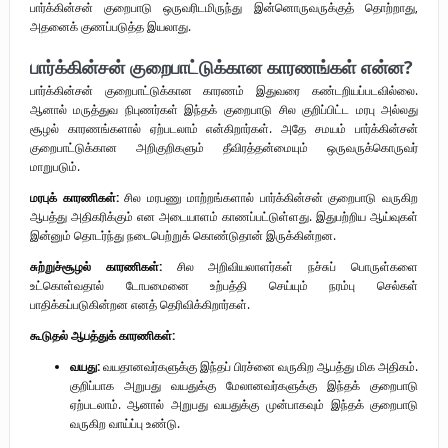
பார்க்கின்சன் குறைபாடு ஒருவரிடமிருந்து இன்னொருவருக்குத் தொற்றாது,
அதனைக் குணப்படுத்த இயலாது.
பார்க்கின்சன் குறைபாட்டுக்கான காரணங்கள் என்ன?
பார்க்கின்சன் குறைபாட்டுக்கான காரணம் இதுவரை கண்டறியப்படவில்லை.
ஆனால் மருத்துவ நிபுணர்கள் இந்தக் குறைபாடு சில குறிப்பிட்ட மரபு அல்லது
சூழல் காரணங்களால் ஏற்படலாம் என்கிறார்கள். அதே சமயம் பார்க்கின்சன்
குறைபாட்டுக்கான அறிகுறிகளும் தீவிரத்தன்மையும் ஒருவருக்கொருவர்
மாறுபடும்.
மரபுக் காரணிகள்:
சில மரபணு மாற்றங்களால் பார்க்கின்சன் குறைபாடு வருகிற
ஆபத்து அதிகரிக்கும் என அடையாளம் காணப்பட்டுள்ளது. இதுபற்றிய ஆய்வுகள்
இன்னும் தொடர்ந்து நடைபெற்றுக் கொண்டுதான் இருக்கின்றன.
சுற்றுச்சூழல் காரணிகள்:
சில அறிவியலாளர்கள் நச்சுப் பொருள்களை
உட்கொள்வதால் டோபமைனை உற்பத்தி செய்யும் நரம்பு செல்கள்
பாதிக்கப்படுகின்றன எனத் தெரிவிக்கிறார்கள்.
கூடுதல் ஆபத்துக் காரணிகள்:
வயது:
வயதானவர்களுக்கு இந்தப் பிரச்னை வருகிற ஆபத்து மிக அதிகம்.
குறிப்பாக அறுபது வயதுக்கு மேலானவர்களுக்கு இந்தக் குறைபாடு
ஏற்படலாம். ஆனால் அறுபது வயதுக்கு முன்பாகவும் இந்தக் குறைபாடு
வருகிற வாய்ப்பு உண்டு.