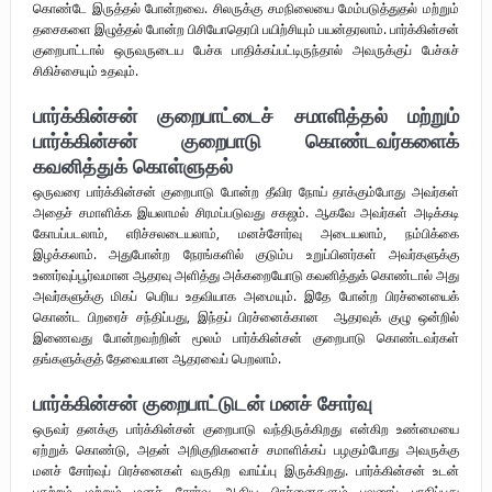
கொண்டே இருத்தல் போன்றவை. சிலருக்கு சமநிலையை மேம்படுத்துதல் மற்றும்
தசைகளை இழுத்தல் போன்ற பிசியோதெரபி பயிற்சியும் பயன்தரலாம். பார்க்கின்சன்
குறைபாட்டால் ஒருவருடைய பேச்சு பாதிக்கப்பட்டிருந்தால் அவருக்குப் பேச்சுச்
சிகிச்சையும் உதவும்.
பார்க்கின்சன் குறைபாட்டைச் சமாளித்தல் மற்றும்
பார்க்கின்சன் குறைபாடு கொண்டவர்களைக்
கவனித்துக் கொள்ளுதல்
ஒருவரை பார்க்கின்சன் குறைபாடு போன்ற தீவிர நோய் தாக்கும்போது அவர்கள்
அதைச் சமாளிக்க இயலாமல் சிரமப்படுவது சகஜம். ஆகவே அவர்கள் அடிக்கடி
கோபப்படலாம், எரிச்சலடையலாம், மனச்சோர்வு அடையலாம், நம்பிக்கை
இழக்கலாம். அதுபோன்ற நேரங்களில் குடும்ப உறுப்பினர்கள் அவர்களுக்கு
உணர்வுப்பூர்வமான ஆதரவு அளித்து அக்கறையோடு கவனித்துக் கொண்டால் அது
அவர்களுக்கு மிகப் பெரிய உதவியாக அமையும். இதே போன்ற பிரச்னையைக்
கொண்ட பிறரைச் சந்திப்பது, இந்தப் பிரச்னைக்கான ஆதரவுக் குழு ஒன்றில்
இணைவது போன்றவற்றின் மூலம் பார்க்கின்சன் குறைபாடு கொண்டவர்கள்
தங்களுக்குத் தேவையான ஆதரவைப் பெறலாம்.
பார்க்கின்சன் குறைபாட்டுடன் மனச் சோர்வு
ஒருவர் தனக்கு பார்க்கின்சன் குறைபாடு வந்திருக்கிறது என்கிற உண்மையை
ஏற்றுக் கொண்டு, அதன் அறிகுறிகளைச் சமாளிக்கப் பழகும்போது அவருக்கு
மனச் சோர்வுப் பிரச்னைகள் வருகிற வாய்ப்பு இருக்கிறது. பார்க்கின்சன் உடன்
பதற்றம் மற்றும் மனச் சோர்வு ஆகிய பிரச்னைகளும் பலரைப் பாதிப்பது