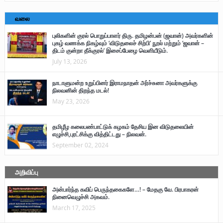
வலை
புலிகளின் குரல் பொறுப்பாளர் திரு. தமிழன்பன் (ஜவான்) அவர்களின்
புகழ் வணக்க நிகழ்வும் ‘விடுதலைச் சிற்பி’ நூல் மற்றும் ‘ஜவான் –
திடம் குன்றா தீக்குரல்’ இசைப்பேழை வெளியீடும்.
July 13, 2026
நாடாளுமன்ற உறுப்பினர் இராமநாதன் அர்ச்சுனா அவர்களுக்கு
நிலவனின் திறந்த மடல்!
May 23, 2026
தமிழீழ கலைபண்பாட்டுக் கழகம் தேசிய இன விடுதலையின்
எழுச்சி,புரட்சிக்கு வித்திட்டது – நிலவன்.
September 02, 2024
அறிவிப்பு
அன்பார்ந்த கவிப் பெருந்தகைகளே…! – மேதகு வே. பிரபாகரன்
நினைவெழுச்சி அகவம்.
March 17, 2025