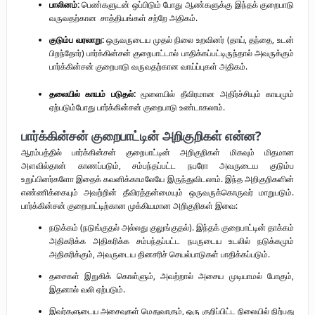
பாலினம்:
பெண்களுடன் ஒப்பிடும் போது ஆண்களுக்கு இந்தக் குறைபாடு
வருவதற்கான சாத்தியங்கள் சற்றே அதிகம்.
குடும்ப வரலாறு:
ஒருவருடைய முதல் நிலை உறவினர் (தாய், தந்தை, உடன்
பிறந்தோர்) பார்க்கின்சன் குறைபாட்டால் பாதிக்கப்பட்டிருந்தால் அவருக்கும்
பார்க்கின்சன் குறைபாடு வருவதற்கான வாய்ப்புகள் அதிகம்.
தலையில் காயம் படுதல்:
மூளையில் தீவிரமான அதிர்ச்சியும் காயமும்
ஏற்படும்போது பார்க்கின்சன் குறைபாடு உண்டாகலாம்.
பார்க்கின்சன் குறைபாட்டின் அறிகுறிகள் என்ன?
ஆரம்பத்தில் பார்க்கின்சன் குறைபாட்டின் அறிகுறிகள் மிகவும் மிதமான
அளவில்தான் காணப்படும், சம்பந்தப்பட்ட நபரோ அவருடைய குடும்ப
உறுப்பினர்களோ இதைக் கவனிக்காமலேயே இருந்துவிடலாம். இந்த அறிகுறிகளின்
எண்ணிக்கையும் அவற்றின் தீவிரத்தன்மையும் ஒருவருக்கொருவர் மாறுபடும்.
பார்க்கின்சன் குறைபாட்டிற்கான முக்கியமான அறிகுறிகள் இவை:
நடுக்கம் (நடுங்குதல் அல்லது குலுங்குதல்). இந்தக் குறைபாட்டின் தாக்கம்
அதிகரிக்க அதிகரிக்க சம்பந்தப்பட்ட நபருடைய உடலில் நடுக்கமும்
அதிகரிக்கும், அவருடைய தினசரிச் செயல்பாடுகள் பாதிக்கப்படும்.
தசைகள் இறுகிக் கொள்ளும், அவற்றால் அசைய முடியாமல் போகும்,
இதனால் வலி ஏற்படும்.
இவர்களுடைய அசைவுகள் மெதுவாகும், ஒரு குறிப்பிட்ட நிலையில் நிற்பது