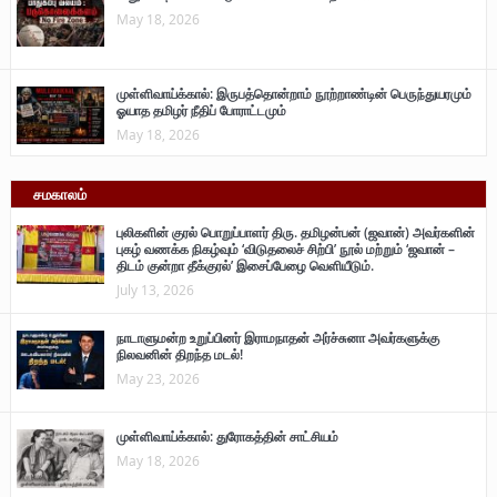
May 18, 2026
முள்ளிவாய்க்கால்: இருபத்தொன்றாம் நூற்றாண்டின் பெருந்துயரமும்
ஓயாத தமிழர் நீதிப் போராட்டமும்
May 18, 2026
சமகாலம்
புலிகளின் குரல் பொறுப்பாளர் திரு. தமிழன்பன் (ஜவான்) அவர்களின்
புகழ் வணக்க நிகழ்வும் ‘விடுதலைச் சிற்பி’ நூல் மற்றும் ‘ஜவான் –
திடம் குன்றா தீக்குரல்’ இசைப்பேழை வெளியீடும்.
July 13, 2026
நாடாளுமன்ற உறுப்பினர் இராமநாதன் அர்ச்சுனா அவர்களுக்கு
நிலவனின் திறந்த மடல்!
May 23, 2026
முள்ளிவாய்க்கால்: துரோகத்தின் சாட்சியம்
May 18, 2026