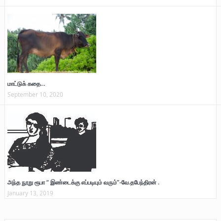
மாட்டுக் கதை…
September 10, 2020
அந்த நூறு ரூபா “ இண்டைக்கு எப்படியும் வரும்”-வே.தபேந்திரன் .
January 13, 2019