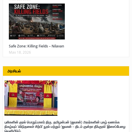
Safe Zone: Killing Fields – Nilavan
May 18, 2026
அரசியல்
புலிகளின் குரல் பொறுப்பாளர் திரு. தமிழன்பன் (ஜவான்) அவர்களின் புகழ் வணக்க
நிகழ்வும் ‘விடுதலைச் சிற்பி’ நூல் மற்றும் ‘ஜவான் – திடம் குன்றா தீக்குரல்’ இசைப்பேழை
வெளியீடும்.