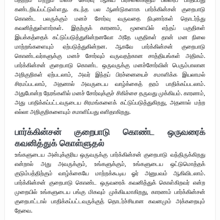
கண்டறியப்பட்டுள்ளது. கடந்த பல ஆண்டுகளாக பார்க்கின்சன் குறைபாடு
கொண்ட பலருக்கும் மனச் சோர்வு வருவதை நிபுணர்கள் தொடர்ந்து
கவனித்துள்ளார்கள். இதற்குக் காரணம், மூளையில் எந்தப் பகுதிகள்
இயக்கத்தைக் கட்டுப்படுத்துகின்றனவோ அதே பகுதிகள் தான் மன நிலை
மாற்றங்களையும் ஏற்படுத்துகின்றன. ஆகவே பார்க்கின்சன் குறைபாடு
கொண்டவர்களுக்கு மனச் சோர்வும் வருவதற்கான சாத்தியங்கள் அதிகம்.
பார்க்கின்சன் குறைபாடு கொண்ட ஒருவருக்கு மனச்சோர்வின் பெரும்பாலான
அறிகுறிகள் ஏற்படலாம், அவர் இந்தப் பிரச்னையைச் சமாளிக்க இயலாமல்
சிரமப்படலாம், அதனால் அவருடைய வாழ்க்கைத் தரம் பாதிக்கப்படலாம்.
அதுபோன்ற நேரங்களில் மனச் சோர்வுக்குச் சிகிச்சை தருவது முக்கியம். காரணம்,
அது பாதிக்கப்பட்டவருடைய சிரமங்களைக் கட்டுப்படுத்துகிறது, அதனால் மற்ற
எல்லா அறிகுறிகளையும் சமாளிப்பது எளிதாகிறது.
பார்க்கின்சன் குறைபாடு கொண்ட ஒருவரைக்
கவனித்துக் கொள்ளுதல்
உங்களுடைய அன்புக்குரிய ஒருவருக்கு பார்க்கின்சன் குறைபாடு வந்திருக்கிறது
என்றால் அது அவருக்கும், உங்களுக்கும், உங்களுடைய ஒட்டுமொத்தக்
குடும்பத்திற்கும் வாழ்க்கையே மாற்றக்கூடிய ஓர் அனுபவம் ஆகிவிடலாம்.
பார்க்கின்சன் குறைபாடு கொண்ட ஒருவரைக் கவனித்துக் கொள்கிறவர் என்ற
முறையில் உங்களுடைய பங்கு மிகவும் முக்கியமாகிறது, காரணம் பார்க்கின்சன்
குறைபாட்டால் பாதிக்கப்பட்டவருக்குத் தொடர்ச்சியான கவனமும் அக்கறையும்
தேவை.