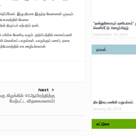
.
எடுப்பீர்கள். இழுபறியாக இருந்த வேலைகள் முடியும்.
வியாபாரத்தில் வேலை
“தன்னுரிமையும் தனியரசும்” 
ர் திருப்பம் ஏற்படும் நாள்.
வெளியீட்டு அழைப்பிதழ்.
September 19, 2024
ார்க்க வேண்டி வரும். குடும்பத்தில் சலசலப்புகள்
க் கொள்ளப் பாருங்கள். யாருக்கும் பணம், நகை
. உத்யோகத்தில் சக ஊழியர்களால்
நாவல்
Next
கு கிழக்கில் 40ஆயிரத்திற்கு
மேற்பட்ட விதவைகளாம்!
நீல இரவு பகலின் மறுபக்கம்.
January 20, 2018
கட்டுரை