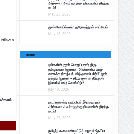
அர்ச்சுனா அவர்களுக்கு நிலவனின் திறந்த
மடல்!
May 23, 2026
முள்ளிவாய்க்கால்: துரோகத்தின் சாட்சியம்
May 18, 2026
– Nilavan
வலை
புலிகளின் குரல் பொறுப்பாளர் திரு.
தமிழன்பன் (ஜவான்) அவர்களின் புகழ்
வணக்க நிகழ்வும் ‘விடுதலைச் சிற்பி’ நூல்
மற்றும் ‘ஜவான் – திடம் குன்றா தீக்குரல்’
இசைப்பேழை வெளியீடும்.
July 13, 2026
ைக்களம் –
நாடாளுமன்ற உறுப்பினர் இராமநாதன்
அர்ச்சுனா அவர்களுக்கு நிலவனின் திறந்த
மடல்!
May 23, 2026
தமிழீழ கலைபண்பாட்டுக் கழகம் தேசிய