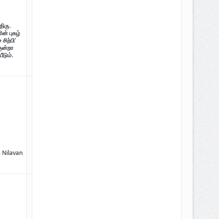
திரு.
ன் புகழ்
சிற்பி’
திடம் குன்றா தீக்குரல்’ இசைப்பேழை
குன்றா
ீடும்.
– Nilavan