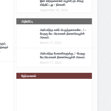
இன விடுதலையின் எழுச்சி,புரட்சிக்கு
வித்திட்டது – நிலவன்.
September 02, 2024
அறிவிப்பு
அன்பார்ந்த கவிப் பெருந்தகைகளே…! –
மேதகு வே. பிரபாகரன் நினைவெழுச்சி
அகவம்.
March 17, 2025
கும்,
த்தைச்
.
அன்பார்ந்த போராளிகளுக்கு..! -மேதகு
வே.பிரபாகரன் நினைவெழுச்சி அகவம்.
March 17, 2025
நேர்காணல்