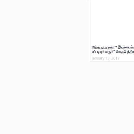
அந்த நூறு ரூபா “ இண்டைக்க
எப்படியும் வரும்”-வே.தபேந்திர
January 13, 2019