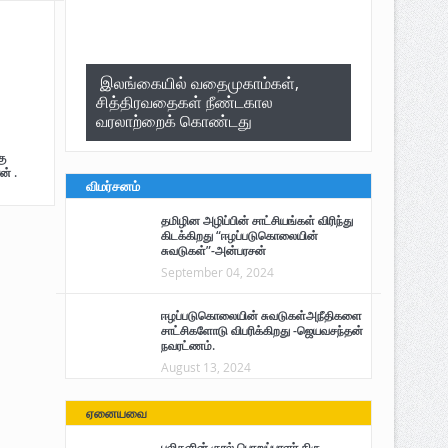
இலங்கையில் வதைமுகாம்கள்,
சித்திரவதைகள் நீண்டகால
வரலாற்றைக் கொண்டது
ு
ன் .
விமர்சனம்
தமிழின அழிப்பின் சாட்சியங்கள் விரிந்து
கிடக்கிறது “ஈழப்படுகொலையின்
சுவடுகள்”-அன்பரசன்
September 04, 2024
ஈழப்படுகொலையின் சுவடுகள்அநீதிகளை
சாட்சிகளோடு விபரிக்கிறது -ஜெயவசந்தன்
நவரட்ணம்.
August 13, 2024
ஏனையவை
புலிகளின் குரல் பொறுப்பாளர் திரு.