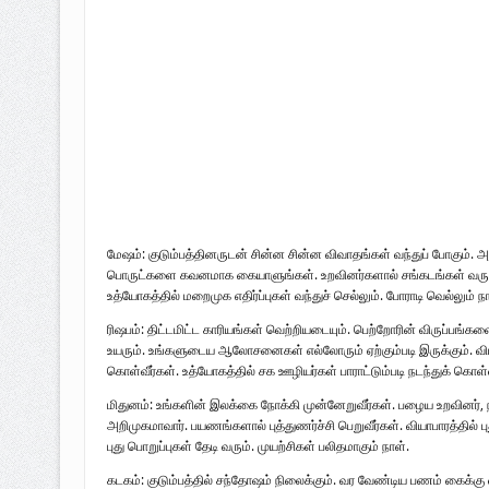
முள்ளிவாய்க்கால்: செங்குருதி படிந்த வரல
முள்ளிவாய்க்கால்: துரோகத்தின் சாட்சியம
புலிகளின் குரல் பொறுப்பாளர் திரு. தமிழ
வெளியீடும்.
உரிமைப் போராட்டம் _
நாடாளுமன்ற உறுப்பினர் இராமநாதன் அர்ச
மேஷம்: குடும்பத்தினருடன் சின்ன சின்ன விவாதங்கள் வந்துப் போகும். அர
பொருட்களை கவனமாக கையாளுங்கள். உறவினர்களால் சங்கடங்கள் வரும். வ
உத்யோகத்தில் மறைமுக எதிர்ப்புகள் வந்துச் செல்லும். போராடி வெல்லும் நா
ரிஷபம்: திட்டமிட்ட காரியங்கள் வெற்றியடையும். பெற்றோரின் விருப்பங்க
உயரும். உங்களுடைய ஆலோசனைகள் எல்லோரும் ஏற்கும்படி இருக்கும். வியா
கொள்வீர்கள். உத்யோகத்தில் சக ஊழியர்கள் பாராட்டும்படி நடந்துக் கொள்வ
மிதுனம்: உங்களின் இலக்கை நோக்கி முன்னேறுவீர்கள். பழைய உறவினர், நண
அறிமுகமாவார். பயணங்களால் புத்துணர்ச்சி பெறுவீர்கள். வியாபாரத்தில் ப
புது பொறுப்புகள் தேடி வரும். முயற்சிகள் பலிதமாகும் நாள்.
கடகம்: குடும்பத்தில் சந்தோஷம் நிலைக்கும். வர வேண்டிய பணம் கைக்கு 