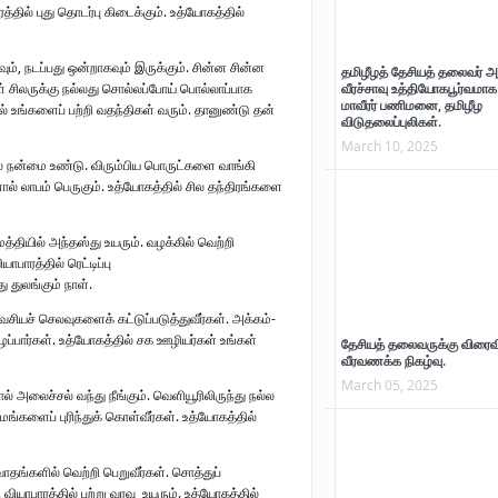
த்தில் புது தொடர்பு கிடைக்கும். உத்யோகத்தில்
கவும், நடப்பது ஒன்றாகவும் இருக்கும். சின்ன சின்ன
தமிழீழத் தேசியத் தலைவர் அ
வீரச்சாவு உத்தியோகபூர்வமாக 
 சிலருக்கு நல்லது சொல்லப்போய் பொல்லாப்பாக
மாவீரர் பணிமனை, தமிழீழ
ில் உங்களைப் பற்றி வதந்திகள் வரும். தானுண்டு தன்
விடுதலைப்புலிகள்.
March 10, 2025
் நன்மை உண்டு. விரும்பிய பொருட்களை வாங்கி
களால் லாபம் பெருகும். உத்யோகத்தில் சில தந்திரங்களை
்தியில் அந்தஸ்து உயரும். வழக்கில் வெற்றி
ாபாரத்தில் ரெட்டிப்பு
 துலங்கும் நாள்.
வசியச் செலவுகளைக் கட்டுப்படுத்துவீர்கள். அக்கம்-
வலிந்து காணாமல்
“வலிசுமந்த நினைவுகள் ந
ுழைப்பார்கள். உத்யோகத்தில் சக ஊழியர்கள் உங்கள்
தேசியத் தலைவருக்கு விரைவ
ஆக்கப்பட்டவர்களின் உறவுகளால்
நூல் தொகுப்பு”வெளியீட்டு
வீரவணக்க நிகழ்வு.
கவன ஈர்ப்பு போராட்டம்
March 05, 2025
ல் அலைச்சல் வந்து நீங்கும். வெளியூரிலிருந்து நல்ல
முன்னெடுக்கப்பட்டது.(படங்கள்
ுமங்களைப் புரிந்துக் கொள்வீர்கள். உத்யோகத்தில்
இணைப்பு)
வாதங்களில் வெற்றி பெறுவீர்கள். சொத்துப்
. வியாபாரத்தில் பற்று வரவு உயரும். உத்யோகத்தில்