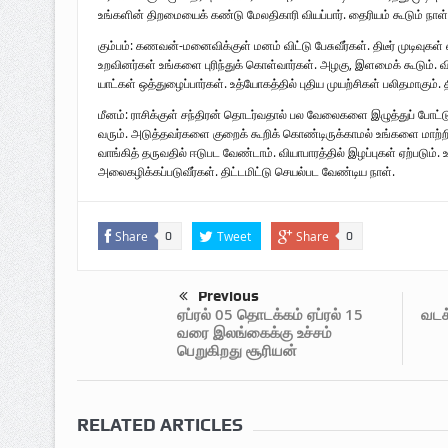
உங்களின் திறமையைக் கண்டு மேலதிகாரி வியப்பார். தைரியம் கூடும் நாள்
கும்பம்: கணவன்-மனைவிக்குள் மனம் விட்டு பேசுவீர்கள். திடீர் முடிவுகள் 
உறவினர்கள் உங்களை புரிந்துக் கொள்வார்கள். அழகு, இளமைக் கூடும். 
யாட்கள் ஒத்துழைப்பார்கள். உத்யோகத்தில் புதிய முயற்சிகள் பலிதமாகும். திடீ
மீனம்: ராசிக்குள் சந்திரன் தொடர்வதால் பல வேலைகளை இழுத்துப் போட்டு ப
வரும். அடுத்தவர்களை குறைக் கூறிக் கொண்டிருக்காமல் உங்களை மாற்றி
வாங்கித் தருவதில் ஈடுபட வேண்டாம். வியாபாரத்தில் இழப்புகள் ஏற்படும்
அலைகழிக்கப்படுவீர்கள். திட்டமிட்டு செயல்பட வேண்டிய நாள்.
Share
Tweet
Share
0
0
Previous
வடக்
ஏப்ரல் 05 தொடக்கம் ஏப்ரல் 15
வரை இலங்கைக்கு உச்சம்
பெறுகிறது சூரியன்
RELATED ARTICLES