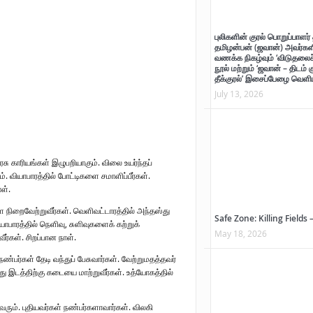
ாற்றுச் சுவடு
்
புலிகளின் குரல் பொறுப்பாளர் 
தமிழன்பன் (ஜவான்) அவர்களி
வணக்க நிகழ்வும் ‘விடுதலைச் 
ன்பன் (ஜவான்) அவர்களின் புகழ் வணக்க நிகழ்வும் ‘விடுதலைச் சிற்பி’ நூல் மற்றும் ‘ஜவான் – 
நூல் மற்றும் ‘ஜவான் – திடம் 
தீக்குரல்’ இசைப்பேழை வெளிய
July 13, 2026
்சுனா அவர்களுக்கு நிலவனின் திறந்த மடல்!
சு காரியங்கள் இழுபறியாகும். விலை உயர்ந்தப்
ியாபாரத்தில் போட்டிகளை சமாளிப்பீர்கள்.
ள்.
ளை நிறைவேற்றுவீர்கள். வெளிவட்டாரத்தில் அந்தஸ்து
Safe Zone: Killing Fields 
பாரத்தில் நெளிவு, சுளிவுகளைக் கற்றுக்
May 18, 2026
ீர்கள். சிறப்பான நாள்.
்பர்கள் தேடி வந்துப் பேசுவார்கள். வேற்றுமதத்தவர்
ுது இடத்திற்கு கடையை மாற்றுவீர்கள். உத்யோகத்தில்
வரும். புதியவர்கள் நண்பர்களாவார்கள். விலகி