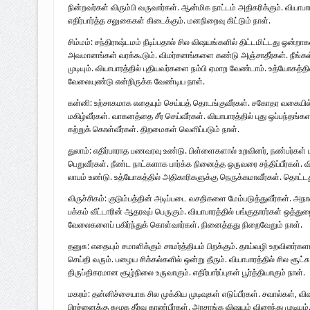
நின்றவர்கள் விரும்பி வருவார்கள். ஆன்மிக நாட்டம் அதிகரிக்கும். வியாபார
எதிர்பார்த்த சலுகைகள் கிடைக்கும். மனநிறைவு கிட்டும் நாள்.
சிம்மம்: சந்திராஷ்டமம் நீடிப்பதால் சில விஷயங்களில் திட்டமிட்டது ஒன்றா
அவமானங்கள் வரக்கூடும். விமர்சனங்களை கண்டு அஞ்சாதீர்கள். நீங்கள்
முடியும். வியாபாரத்தில் புதியவர்களை நம்பி ஏமாற வேண்டாம். உத்யோகத்த
வேலையுண்டு என்றிருக்க வேண்டிய நாள்.
கன்னி: உற்சாகமாக எதையும் செய்யத் தொடங்குவீர்கள். சகோதர வகையில
மகிழ்வீர்கள். வாகனத்தை சீர் செய்வீர்கள். வியாபாரத்தில் புது ஒப்பந்தங்
கற்றுக் கொள்வீர்கள். திறமைகள் வெளிப்படும் நாள்.
துலாம்: எதிர்பாராத பணவரவு உண்டு. பிள்ளைகளால் உறவினர், நண்பர்கள் மத
பெறுவீர்கள். நீண்ட நாட்களாக பார்க்க நினைத்த ஒருவரை சந்திப்பீர்கள். விய
லாபம் உண்டு. உத்யோகத்தில் அதிகாரிகளுக்கு நெருக்கமாவீர்கள். தொட்டது
விருச்சிகம்: குடும்பத்தின் அடிப்படை வசதிகளை மேம்படுத்துவீர்கள். அநா
் உட்பட 473 பொதுமக்கள்
“ஈழப்படுகொலையின் சுவடுகள்”
பக்கம் வீட்டாரின் ஆதரவுப் பெருகும். வியாபாரத்தில் பங்குதாரர்கள் ஒத்த
பேர் படுகாயம் 21-04-2009
2009 – பாகம்- 01 நூல் வெளியீடு-
வேலைகளைப் பகிர்ந்துக் கொள்வார்கள். நினைத்தது நிறைவேறும் நாள்.
ாள்
படங்கள்.
தனுசு: எதையும் சமாளிக்கும் சாமர்த்தியம் பிறக்கும். தாய்வழி உறவினர்களா
செய்தி வரும். பழைய சிக்கல்களில் ஒன்று தீரும். வியாபாரத்தில் சில சூட்ச
திருப்திகரமான சூழ்நிலை உருவாகும். எதிர்பார்ப்புகள் பூர்த்தியாகும் நாள்.
மகரம்: தன்னிச்சையாக சில முக்கிய முடிவுகள் எடுப்பீர்கள். சவால்கள், வி
பிரச்னைக்கு சுமூக தீர்வு காண்பீர்கள். அரசாங்க விஷயம் விரைந்து முடியும்