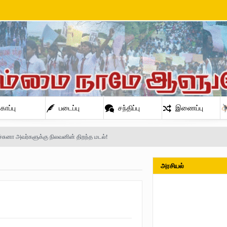
காப்பு
படைப்பு
சந்திப்பு
இணைப்பு
நிலவன்
அரசியல்
் அண்ணா