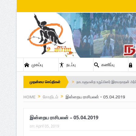
முகப்பு
நடப்பு
கணிப்பு
முதன்மை செய்திகள்
Safe Zone: Killing Fields – Nilavan
பாதுகாப்பு வலயம் : படுகொலைக்களம் – 
HOME
சோதிடம்
இன்றைய ராசிபலன் – 05.04.2019
விடுதலைப் பெருமூச்சு : பிரிகேடியர் தீபன்
இன்றைய ராசிபலன் – 05.04.2019
மண்ணின் மைந்தன்: பிரிகேடியர் ஜெயம
on:
April 05, 2019
வரலாற்று ஆவணங்களின் வெளியீட்டு