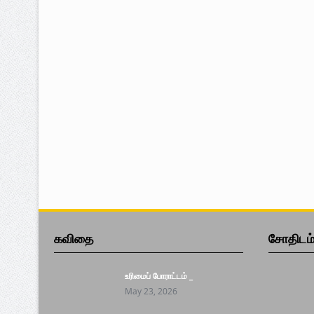
கவிதை
சோதிடம
உரிமைப் போராட்டம் _
May 23, 2026