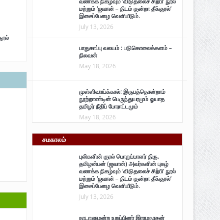
வணக்க நிகழ்வும் ‘விடுதலைச் சிற்பி’ நூல்
மற்றும் ‘ஜவான் – திடம் குன்றா தீக்குரல்’
இசைப்பேழை வெளியீடும்.
July 13, 2026
நூல்
பாதுகாப்பு வலயம் : படுகொலைக்களம் –
நிலவன்
May 18, 2026
முள்ளிவாய்க்கால்: இருபத்தொன்றாம்
நூற்றாண்டின் பெருந்துயரமும் ஓயாத
தமிழர் நீதிப் போராட்டமும்
May 18, 2026
சமகாலம்
புலிகளின் குரல் பொறுப்பாளர் திரு.
தமிழன்பன் (ஜவான்) அவர்களின் புகழ்
வணக்க நிகழ்வும் ‘விடுதலைச் சிற்பி’ நூல்
மற்றும் ‘ஜவான் – திடம் குன்றா தீக்குரல்’
இசைப்பேழை வெளியீடும்.
July 13, 2026
நாடாளுமன்ற உறுப்பினர் இராமநாதன்