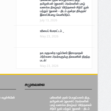
தமிழன்பன் (ஜவான்) அவர்களின் புகழ்
வணக்க நிகழ்வும் ‘விடுதலைச் சிற்பி’ நூல்
மற்றும் ‘ஜவான் – திடம் குன்றா தீக்குரல்’
இசைப்பேழை வெளியீடும்.
July 13, 2026
உரிமைப் போராட்டம் _
May 23, 2026
நாடாளுமன்ற உறுப்பினர் இராமநாதன்
அர்ச்சுனா அவர்களுக்கு நிலவனின் திறந்த
மடல்!
May 23, 2026
சமுகவலை
எழுச்சியின்
புலிகளின் குரல் பொறுப்பாளர் திரு.
தமிழன்பன் (ஜவான்) அவர்களின்
புகழ் வணக்க நிகழ்வும் ‘விடுதலைச்
சிற்பி’ நூல் மற்றும் ‘ஜவான் – திடம்