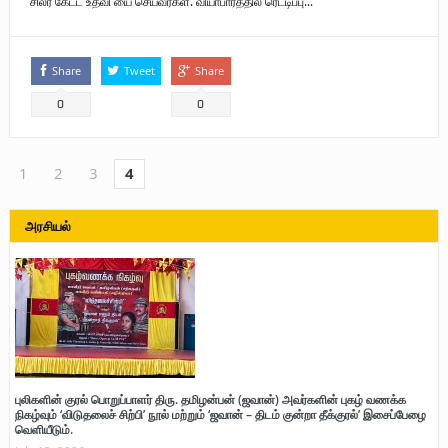
சிலர் கேட்ட உதவி யை செய்வீர்கள். வியாபாரத்தில் ரெட்டிப்பு...
Share
Tweet
Share
0
0
1
2
3
4
அரசியல்
புலிகளின் குரல் பொறுப்பாளர் திரு. தமிழன்பன் (ஜவான்) அவர்களின் புகழ் வணக்க
நிகழ்வும் ‘விடுதலைச் சிற்பி’ நூல் மற்றும் ‘ஜவான் – திடம் குன்றா தீக்குரல்’ இசைப்பேழை
வெளியீடும்.