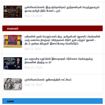
முள்ளிவாய்க்கால்: இருபத்தொன்றாம் நூற்றாண்டின் பெருந்துயரமும்
ஓயாத தமிழர் நீதிப் போராட்டமும்
May 18, 2026
சமகாலம்
புலிகளின் குரல் பொறுப்பாளர் திரு. தமிழன்பன் (ஜவான்) அவர்களின்
புகழ் வணக்க நிகழ்வும் ‘விடுதலைச் சிற்பி’ நூல் மற்றும் ‘ஜவான் –
திடம் குன்றா தீக்குரல்’ இசைப்பேழை வெளியீடும்.
July 13, 2026
நாடாளுமன்ற உறுப்பினர் இராமநாதன் அர்ச்சுனா அவர்களுக்கு
நிலவனின் திறந்த மடல்!
May 23, 2026
முள்ளிவாய்க்கால்: துரோகத்தின் சாட்சியம்
May 18, 2026
வலை