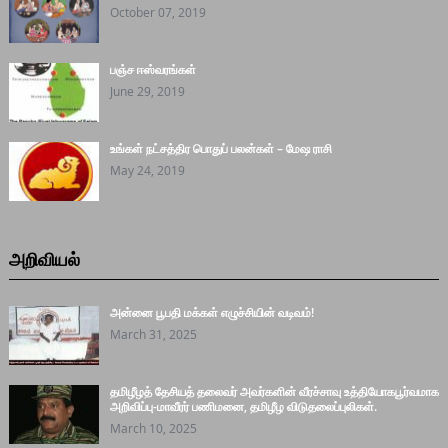
October 07, 2019
பஞ்ச ஈஸ்வரங்கள்
June 29, 2019
உங்கள் நட்சத்திர பொதுப் பலன்கள் – மேஷ ராசி
May 24, 2019
அறிவியல்
அன்னை பூபதி மக்கள் எழுச்சியின் வடிவம்!
March 31, 2025
தமிழீழத் தேசியத் தலைவர் அவர்களின் வீரச்சாவு உத்தியோகபூர்வமாக
அறிவிப்பு-மாவீரர் பணிமனை, தமிழீழ விடுதலைப்புலிகள்.
March 10, 2025