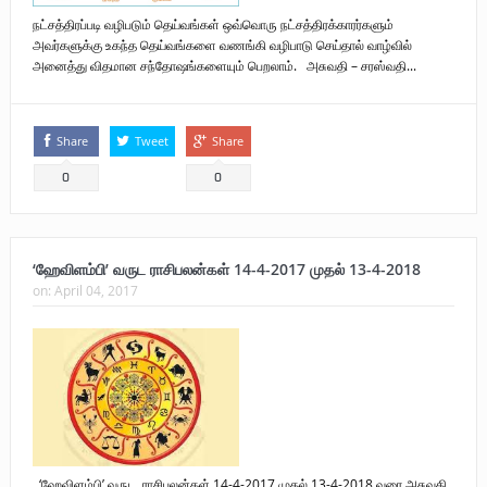
நட்சத்திரப்படி வழிபடும் தெய்வங்கள் ஒவ்வொரு நட்சத்திரக்காரர்களும்
அவர்களுக்கு உகந்த தெய்வங்களை வணங்கி வழிபாடு செய்தால் வாழ்வில்
அனைத்து விதமான சந்தோஷங்களையும் பெறலாம். அசுவதி – சரஸ்வதி...
Share
Tweet
Share
0
0
‘ஹேவிளம்பி’ வருட ராசிபலன்கள் 14-4-2017 முதல் 13-4-2018
on:
April 04, 2017
‘ஹேவிளம்பி’ வருட ராசிபலன்கள் 14-4-2017 முதல் 13-4-2018 வரை அசுவதி,