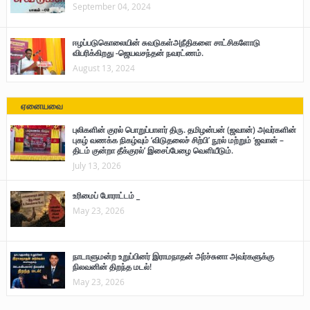
September 04, 2024
ஈழப்படுகொலையின் சுவடுகள்அநீதிகளை சாட்சிகளோடு
விபரிக்கிறது -ஜெயவசந்தன் நவரட்ணம்.
August 13, 2024
ஏனையவை
புலிகளின் குரல் பொறுப்பாளர் திரு. தமிழன்பன் (ஜவான்) அவர்களின்
புகழ் வணக்க நிகழ்வும் ‘விடுதலைச் சிற்பி’ நூல் மற்றும் ‘ஜவான் –
திடம் குன்றா தீக்குரல்’ இசைப்பேழை வெளியீடும்.
July 13, 2026
உரிமைப் போராட்டம் _
May 23, 2026
நாடாளுமன்ற உறுப்பினர் இராமநாதன் அர்ச்சுனா அவர்களுக்கு
நிலவனின் திறந்த மடல்!
May 23, 2026