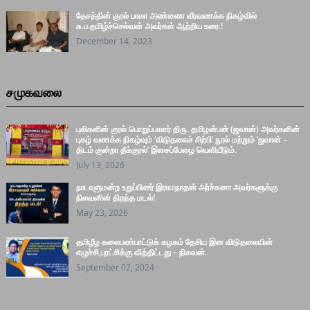
தேசத்தின் குரல் பாலா அண்ணை வீரவணக்க நிகழ்வில்
சு.ப.தமிழ்ச்செல்வன் அவர்கள் ஆற்றிய உரை.!
December 14, 2023
சமுகவலை
புலிகளின் குரல் பொறுப்பாளர் திரு. தமிழன்பன் (ஜவான்) அவர்களின்
புகழ் வணக்க நிகழ்வும் ‘விடுதலைச் சிற்பி’ நூல் மற்றும் ‘ஜவான் –
திடம் குன்றா தீக்குரல்’ இசைப்பேழை வெளியீடும்.
July 13, 2026
நாடாளுமன்ற உறுப்பினர் இராமநாதன் அர்ச்சுனா அவர்களுக்கு
நிலவனின் திறந்த மடல்!
May 23, 2026
தமிழீழ கலைபண்பாட்டுக் கழகம் தேசிய இன விடுதலையின்
எழுச்சி,புரட்சிக்கு வித்திட்டது – நிலவன்.
September 02, 2024