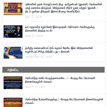
புலிகளின் குரல் பொறுப்பாளர் திரு. தமிழன்பன் (ஜவான்) அவர்களின்
புகழ் வணக்க நிகழ்வும் ‘விடுதலைச் சிற்பி’ நூல் மற்றும் ‘ஜவான் –
திடம் குன்றா தீக்குரல்’ இசைப்பேழை வெளியீடும்.
July 13, 2026
நாடாளுமன்ற உறுப்பினர் இராமநாதன் அர்ச்சுனா அவர்களுக்கு
நிலவனின் திறந்த மடல்!
May 23, 2026
தமிழீழ கலைபண்பாட்டுக் கழகம் தேசிய இன விடுதலையின்
எழுச்சி,புரட்சிக்கு வித்திட்டது – நிலவன்.
September 02, 2024
அறிவிப்பு
அன்பார்ந்த கவிப் பெருந்தகைகளே…! – மேதகு வே. பிரபாகரன்
நினைவெழுச்சி அகவம்.
March 17, 2025
அன்பார்ந்த போராளிகளுக்கு..! -மேதகு வே.பிரபாகரன் நினைவெழுச்சி
அகவம்.