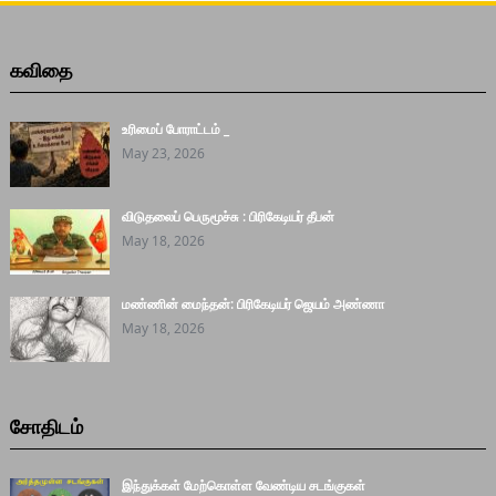
கவிதை
உரிமைப் போராட்டம் _
May 23, 2026
விடுதலைப் பெருமூச்சு : பிரிகேடியர் தீபன்
May 18, 2026
மண்ணின் மைந்தன்: பிரிகேடியர் ஜெயம் அண்ணா
May 18, 2026
சோதிடம்
இந்துக்கள் மேற்கொள்ள வேண்டிய சடங்குகள்