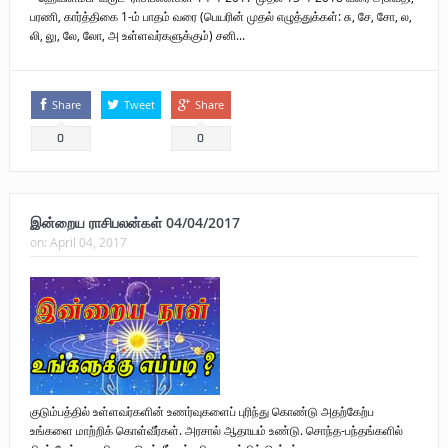
பரணி, கார்த்திகை 1-ம் பாதம் வரை (பெயரின் முதல் எழுத்துக்கள்: சு, சே, சோ, ல,
லி, லு, லே, லோ, அ உள்ளவர்களுக்கும்) சனி...
Share
Tweet
Share
0
0
இன்றைய ராசிபலன்கள் 04/04/2017
on:
April 04, 2017
குடும்பத்தில் உள்ளவர்களின் உணர்வுகளைப் புரிந்து கொண்டு அதற்கேற்ப
உங்களை மாற்றிக் கொள்வீர்கள். அரசால் ஆதாயம் உண்டு. சொந்த-பந்தங்களில்