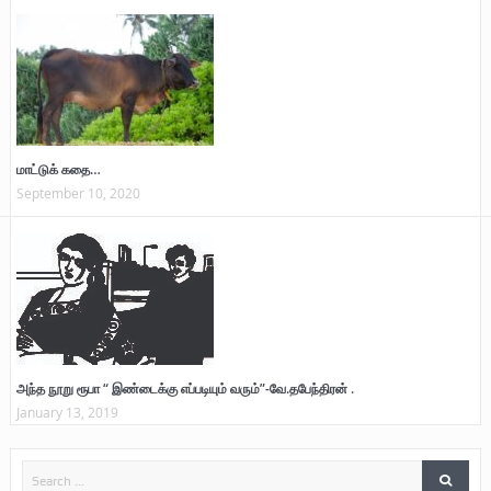
மாட்டுக் கதை…
September 10, 2020
அந்த நூறு ரூபா “ இண்டைக்கு எப்படியும் வரும்”-வே.தபேந்திரன் .
January 13, 2019