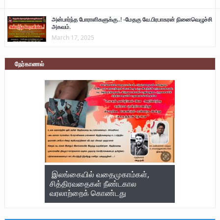
அன்பார்ந்த போராளிகளுக்கு..! -மேதகு வே.பிரபாகரன் நினைவெழுச்சி
அகவம்.
March 17, 2025
நேர்காணல்
இலங்கையில் வதைமுகாம்கள்,
சித்திரவதைகள் நீண்டகால
வரலாற்றைக் கொண்டது