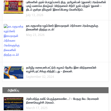
புலிகளின் குரல் பொறுப்பாளர் திரு. தமிழன்பன் (ஜவான்) அவர்களின்
புகழ் வணக்க நிகழ்வும் ‘விடுதலைச் சிற்பி’ நூல் மற்றும் ‘ஜவான் –
திடம் குன்றா தீக்குரல்’ இசைப்பேழை வெளியீடும்.
July 13, 2026
நாடாளுமன்ற உறுப்பினர் இராமநாதன் அர்ச்சுனா அவர்களுக்கு
நிலவனின் திறந்த மடல்!
May 23, 2026
தமிழீழ கலைபண்பாட்டுக் கழகம் தேசிய இன விடுதலையின்
எழுச்சி,புரட்சிக்கு வித்திட்டது – நிலவன்.
September 02, 2024
அறிவிப்பு
அன்பார்ந்த கவிப் பெருந்தகைகளே…! – மேதகு வே. பிரபாகரன்
நினைவெழுச்சி அகவம்.
March 17, 2025