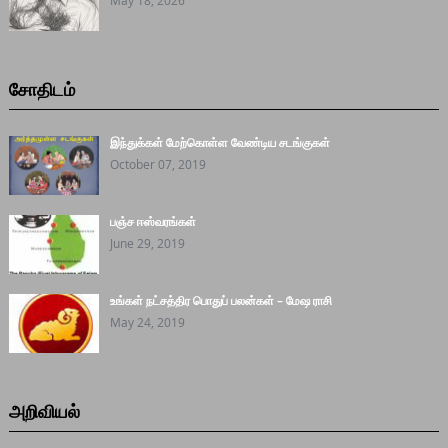
May 18, 2026
சோதிடம்
இந்துக்கள் மேற்கொள்ள வேண்டிய சடங்குகள்
October 07, 2019
பஞ்ச ஈஸ்வரங்கள்
June 29, 2019
உங்கள் நட்சத்திர பொதுப் பலன்கள் – மேஷ ராசி
May 24, 2019
அறிவியல்