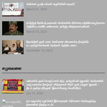
அன்னை பூபதி மக்கள் எழுச்சியின் வடிவம்!
March 31, 2025
தமிழீழத் தேசியத் தலைவர் அவர்களின் வீரச்சாவு உத்தியோகபூர்வமாக
அறிவிப்பு-மாவீரர் பணிமனை, தமிழீழ விடுதலைப்புலிகள்.
March 10, 2025
தேசத்தின் குரல் பாலா அண்ணை வீரவணக்க நிகழ்வில்
சு.ப.தமிழ்ச்செல்வன் அவர்கள் ஆற்றிய உரை.!
December 14, 2023
சமுகவலை
புலிகளின் குரல் பொறுப்பாளர் திரு. தமிழன்பன் (ஜவான்) அவர்களின்
புகழ் வணக்க நிகழ்வும் ‘விடுதலைச் சிற்பி’ நூல் மற்றும் ‘ஜவான் –
திடம் குன்றா தீக்குரல்’ இசைப்பேழை வெளியீடும்.
July 13, 2026
நாடாளுமன்ற உறுப்பினர் இராமநாதன் அர்ச்சுனா அவர்களுக்கு
நிலவனின் திறந்த மடல்!