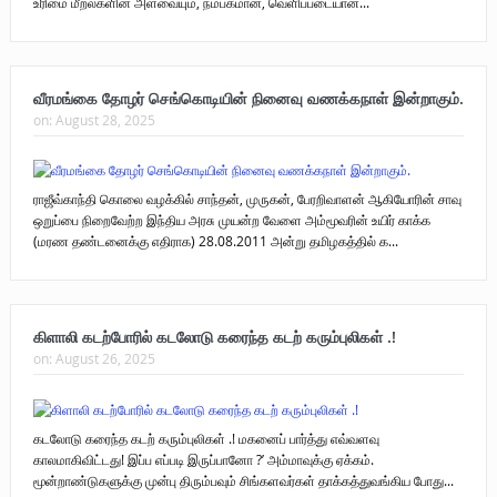
உரிமை மீறல்களின் அளவையும், நம்பகமான, வெளிப்படையான...
வீரமங்கை தோழர் செங்கொடியி​ன் நினைவு வணக்கநாள் இன்றாகும்.
on:
August 28, 2025
ராஜீவ்காந்தி கொலை வழக்கில் சாந்தன், முருகன், பேரறிவாளன் ஆகியோரின் சாவு
ஒறுப்பை நிறைவேற்ற இந்திய அரசு முயன்ற வேளை அம்மூவரின் உயிர் காக்க
(மரண தண்டனைக்கு எதிராக) 28.08.2011 அன்று தமிழகத்தில் க...
கிளாலி கடற்போரில் கடலோடு கரைந்த கடற் கரும்புலிகள் .!
on:
August 26, 2025
கடலோடு கரைந்த கடற் கரும்புலிகள் .! மகனைப் பார்த்து எவ்வளவு
காலமாகிவிட்டது! இப்ப எப்படி இருப்பானோ ?’ அம்மாவுக்கு ஏக்கம்.
மூன்றாண்டுகளுக்கு முன்பு திரும்பவும் சிங்களவர்கள் தாக்கத்துவங்கிய போது...