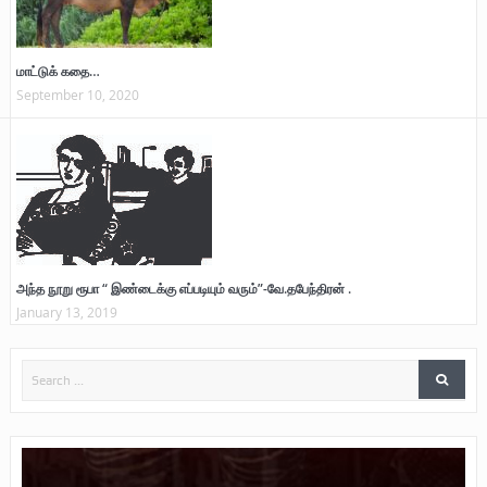
மாட்டுக் கதை…
September 10, 2020
அந்த நூறு ரூபா “ இண்டைக்கு எப்படியும் வரும்”-வே.தபேந்திரன் .
January 13, 2019