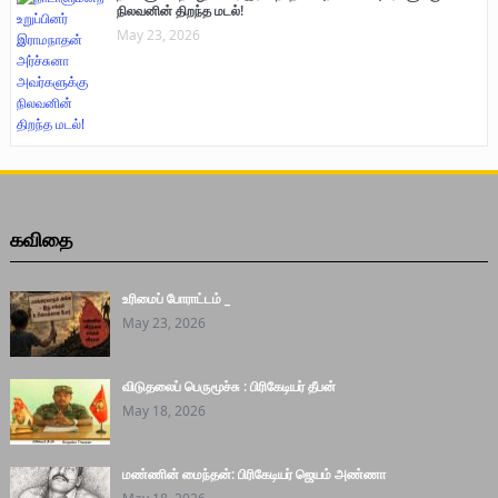
நிலவனின் திறந்த மடல்!
May 23, 2026
கவிதை
உரிமைப் போராட்டம் _
May 23, 2026
விடுதலைப் பெருமூச்சு : பிரிகேடியர் தீபன்
May 18, 2026
மண்ணின் மைந்தன்: பிரிகேடியர் ஜெயம் அண்ணா