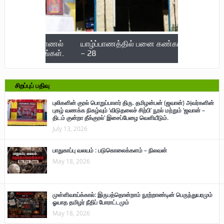
நேர்காணல்
யாழ்ப்பாணத்தில் பனை கண்காட்சி 22
மருத்துவர் 
ு படங்கள்.
– 28
பலி; 722 பே
அடைந்த நா
சிறப்புப் பதிவு
புலிகளின் குரல் பொறுப்பாளர் திரு. தமிழன்பன் (ஜவான்) அவர்களின்
புகழ் வணக்க நிகழ்வும் ‘விடுதலைச் சிற்பி’ நூல் மற்றும் ‘ஜவான் –
திடம் குன்றா தீக்குரல்’ இசைப்பேழை வெளியீடும்.
July 13, 2026
பாதுகாப்பு வலயம் : படுகொலைக்களம் – நிலவன்
May 18, 2026
முள்ளிவாய்க்கால்: இருபத்தொன்றாம் நூற்றாண்டின் பெருந்துயரமும்
ஓயாத தமிழர் நீதிப் போராட்டமும்
May 18, 2026