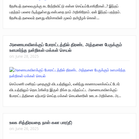
தேசியத் தலைவருக்கு சுடரேற்றிவிட்டு என்ன செய்யப்போகிறீர்கள்..? இந்தப்
பதற்றம் பலரை பீடித்துள்ளது என்பதை நாம் அறிகிறோம். ஏன் இந்தப் பதற்றம்.
தேசியத் தலைவர் தனது வீரச்சாவின் மூலம் தமிழீழக் கொள்...
அணையாவிளக்குப் போராட்டத்தில் திரண்ட அத்தனை பேருக்கும்
உளமார்ந்த நன்றிகள்-மக்கள் செயல்
on:
June 28, 2025
செம்மணி மனிதப் புதைகுழி விடயத்திலும், வலிந்து காணாமலாக்கப்பட்டோர்
விடயத்திலும் தொடர்கின்ற இருள் நீங்க நடாத்தப்பட்ட அணையாவிளக்குப்
போராட்டத்தினை ஏற்பாடு செய்த மக்கள் செயலினரின் ஊடக அறிக்கை. அ...
உலக சித்திரவதை நாள்-கலா பார(தீ)
on:
June 26, 2025