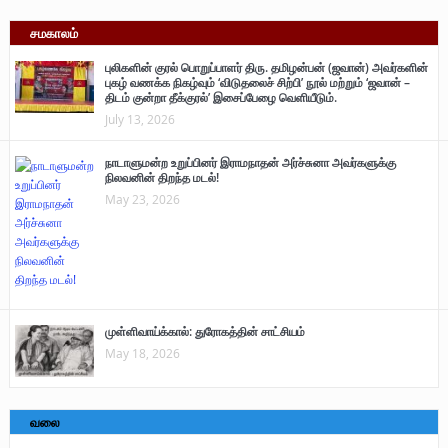
சமகாலம்
புலிகளின் குரல் பொறுப்பாளர் திரு. தமிழன்பன் (ஜவான்) அவர்களின்
புகழ் வணக்க நிகழ்வும் ‘விடுதலைச் சிற்பி’ நூல் மற்றும் ‘ஜவான் –
திடம் குன்றா தீக்குரல்’ இசைப்பேழை வெளியீடும்.
July 13, 2026
நாடாளுமன்ற உறுப்பினர் இராமநாதன் அர்ச்சுனா அவர்களுக்கு
நிலவனின் திறந்த மடல்!
May 23, 2026
முள்ளிவாய்க்கால்: துரோகத்தின் சாட்சியம்
May 18, 2026
வலை