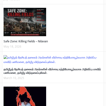
Safe Zone: Killing Fields – Nilavan
May 18, 2026
தமிழீழத் தேசியத் தலைவர் அவர்களின் வீரச்சாவு உத்தியோகபூர்வமாக அறிவிப்பு-மாவீரர்
பணிமனை, தமிழீழ விடுதலைப்புலிகள்.
March 10, 2025