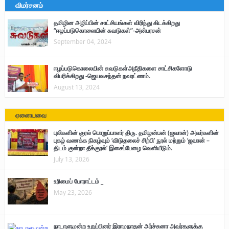
விமர்சனம்
தமிழின அழிப்பின் சாட்சியங்கள் விரிந்து கிடக்கிறது
“ஈழப்படுகொலையின் சுவடுகள்”-அன்பரசன்
September 04, 2024
ஈழப்படுகொலையின் சுவடுகள்அநீதிகளை சாட்சிகளோடு
விபரிக்கிறது -ஜெயவசந்தன் நவரட்ணம்.
August 13, 2024
ஏனையவை
புலிகளின் குரல் பொறுப்பாளர் திரு. தமிழன்பன் (ஜவான்) அவர்களின்
புகழ் வணக்க நிகழ்வும் ‘விடுதலைச் சிற்பி’ நூல் மற்றும் ‘ஜவான் –
திடம் குன்றா தீக்குரல்’ இசைப்பேழை வெளியீடும்.
July 13, 2026
உரிமைப் போராட்டம் _
May 23, 2026
நாடாளுமன்ற உறுப்பினர் இராமநாதன் அர்ச்சுனா அவர்களுக்கு