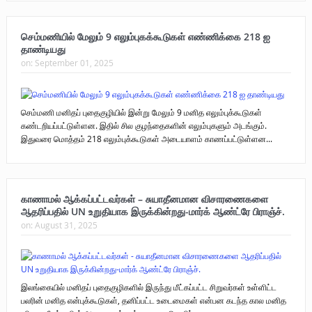
புலிகளின் குரல் பொறுப்பாளர் திரு. தமிழன்பன் (ஜவான்) அவர்களின் புகழ்
செம்மணியில் மேலும் 9 எலும்புகக்கூடுகள் எண்ணிக்கை 218 ஐ
தாண்டியது
வணக்க நிகழ்வும் ‘விடுதலைச் சிற்பி’ நூல் மற்றும் ‘ஜவான் – திடம் குன்றா
on:
September 01, 2025
தீக்குரல்’ இசைப்பேழை வெளியீடும்.
உரிமைப் போராட்டம் _
செம்மணி மனிதப் புதைகுழியில் இன்று மேலும் 9 மனித எலும்புக்கூடுகள்
கண்டறியப்பட்டுள்ளன. இதில் சில குழந்தைகளின் எலும்புகளும் அடங்கும்.
நாடாளுமன்ற உறுப்பினர் இராமநாதன் அர்ச்சுனா அவர்களுக்கு நிலவனின்
இதுவரை மொத்தம் 218 எலும்புக்கூடுகள் அடையாளம் காணப்பட்டுள்ளன...
திறந்த மடல்!
காணாமல் ஆக்கப்பட்டவர்கள் – சுயாதீனமான விசாரணைகளை
ஆதரிப்பதில் UN உறுதியாக இருக்கின்றது-மார்க் ஆண்ட்ரே பிராஞ்ச்.
on:
August 31, 2025
இலங்கையில் மனிதப் புதைகுழிகளில் இருந்து மீட்கப்பட்ட சிறுவர்கள் உள்ளிட்ட
பலரின் மனித என்புக்கூடுகள், தனிப்பட்ட உடைமைகள் என்பன கடந்த கால மனித