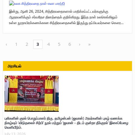
இன்று, ஆனி 26, 2024, சித்திரவதைகளால் பாதிக்கப்பட்டவர்களுக்கு
ஆதரவளிக்கும் சர்வதேச தினத்தைக் குறிக்கிறது. இந்த நாள் உலகெங்கிலும்
உள்ள நூறாயிரக்கணக்கான சித்திரவதைகளில் இருந்து தப்பியவர்களை கௌர...
‹
1
2
3
4
5
6
›
»
அரசியல்
புலிகளின் குரல் பொறுப்பாளர் திரு. தமிழன்பன் (ஜவான்) அவர்களின் புகழ் வணக்க
நிகழ்வும் ‘விடுதலைச் சிற்பி’ நூல் மற்றும் ‘ஜவான் – திடம் குன்றா தீக்குரல்’ இசைப்பேழை
வெளியீடும்.
July 13, 2026