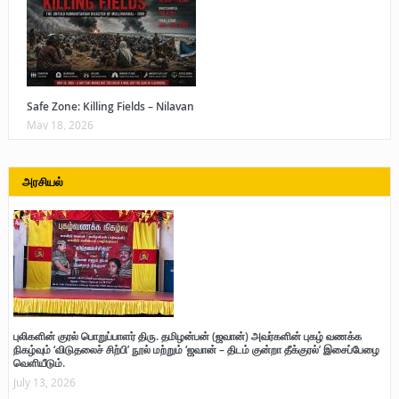
Safe Zone: Killing Fields – Nilavan
May 18, 2026
அரசியல்
புலிகளின் குரல் பொறுப்பாளர் திரு. தமிழன்பன் (ஜவான்) அவர்களின் புகழ் வணக்க
நிகழ்வும் ‘விடுதலைச் சிற்பி’ நூல் மற்றும் ‘ஜவான் – திடம் குன்றா தீக்குரல்’ இசைப்பேழை
வெளியீடும்.
July 13, 2026