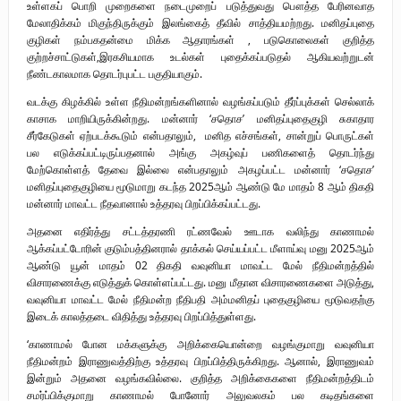
உள்ளகப் பொறி முறைகளை நடைமுறைப் படுத்துவது பௌத்த பேரினவாத
மேலாதிக்கம் மிகுந்திருக்கும் இலங்கைத் தீவில் சாத்தியமற்றது. மனிதப்புதை
குழிகள் நம்பகதன்மை மிக்க ஆதாரங்கள் , படுகொலைகள் குறித்த
குற்றச்சாட்டுகள்,இரகசியமாக உடல்கள் புதைக்கப்படுதல் ஆகியவற்றுடன்
நீண்டகாலமாக தொடர்புபட்ட பகுதியாகும்.
வடக்கு கிழக்கில் உள்ள நீதிமன்றங்களினால் வழங்கப்படும் தீர்ப்புக்கள் செல்லாக்
காசாக மாறியிருக்கின்றது. மன்னார் ‘சதொச’ மனிதப்புதைகுழி சுகாதார
சீர்கேடுகள் ஏற்படக்கூடும் என்பதாலும், மனித எச்சங்கள், சான்றுப் பொருட்கள்
பல எடுக்கப்பட்டிருப்பதனால் அங்கு அகழ்வுப் பணிகளைத் தொடர்ந்து
மேற்கொள்ளத் தேவை இல்லை என்பதாலும் அகழப்பட்ட மன்னார் ‘சதொச’
மனிதப்புதைகுழியை மூடுமாறு கடந்த 2025ஆம் ஆண்டு மே மாதம் 8 ஆம் திகதி
மன்னார் மாவட்ட நீதவானால் உத்தரவு பிறப்பிக்கப்பட்டது.
அதனை எதிர்த்து சட்டத்தரணி ரட்ணவேல் ஊடாக வலிந்து காணாமல்
ஆக்கப்பட்டோரின் குடும்பத்தினரால் தாக்கல் செய்யப்பட்ட மீளாய்வு மனு 2025ஆம்
ஆண்டு யூன் மாதம் 02 திகதி வவுனியா மாவட்ட மேல் நீதிமன்றத்தில்
விசாரணைக்கு எடுத்துக் கொள்ளப்பட்டது. மனு மீதான விசாரணைகளை அடுத்து,
வவுனியா மாவட்ட மேல் நீதிமன்ற நீதிபதி அம்மனிதப் புதைகுழியை மூடுவதற்கு
இடைக் காலத்தடை விதித்து உத்தரவு பிறப்பித்துள்ளது.
‘காணாமல் போன மக்களுக்கு அறிக்கையொன்றை வழங்குமாறு வவுனியா
நீதிமன்றம் இராணுவத்திற்கு உத்தரவு பிறப்பித்திருக்கிறது. ஆனால், இராணுவம்
இன்றும் அதனை வழங்கவில்லை. குறித்த அறிக்கைகளை நீதிமன்றத்திடம்
சமர்ப்பிக்குமாறு காணாமல் போனோர் அலுவலகம் பல கடிதங்களை