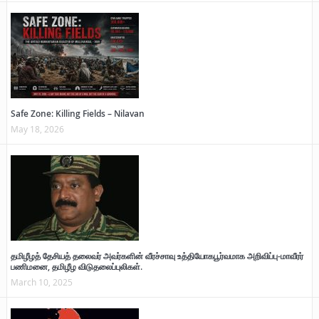
Safe Zone: Killing Fields – Nilavan
May 18, 2026
தமிழீழத் தேசியத் தலைவர் அவர்களின் வீரச்சாவு உத்தியோகபூர்வமாக அறிவிப்பு-மாவீரர்
பணிமனை, தமிழீழ விடுதலைப்புலிகள்.
March 10, 2025