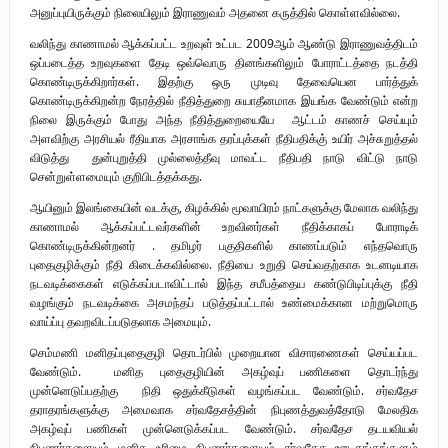
அனுப்புயிருக்கும் நிலையிலும் இராணுவம் அதனை கருத்தில் கொள்ளவில்லை.
வலிந்து காணாமல் ஆக்கப்பட்ட உறவுள் உட்பட 2009ஆம் ஆண்டு இராணுவத்திடம்
ஒப்படைத்த உறவுகளை தேடி ஒவ்வொரு தினங்களிலும் போராட்டத்தை நடத்தி
கொண்டிருக்கிறார்கள். இதற்கு ஒரு முடிவு தேவையென பார்த்துக்
கொண்டிருக்கிறன்ற நேரத்தில் நீதித்துறை சுயாதீனமாக இயங்க வேண்டும் என்ற
நிலை இருக்கும் போது அந்த நீதித்துறையையே ஆட்டம் காணச் செய்யும்
அளவிற்கு அரசியல் ரீதியாக அரசாங்க தரப்புக்கள் நீதிபதிக்கு் உயிர் அச்சுறுத்தல்
விடுத்து துன்புறுத்தி முல்லைத்தீவு மாவட்ட நீதிபதி நாடு விட்டு நாடு
சென்றுள்ளமையும் குறிபிடத்தக்கது.
ஆயினும் இலங்கையின் வடக்கு, கிழக்கில் மூவாயிரம் நாட்களுக்கு மேலாக வலிந்து
காணாமல் ஆக்கப்பட்டவர்களின் உறவினர்கள் நீதிக்காகப் போராடிக்
கொண்டிருக்கின்றனர் . தமிழர் பகுதிகளில் காணப்படும் எந்தவொரு
புதைகுழிக்கும் நீதி கிடைக்கவில்லை. நீதியை உறுதி செய்வதற்காக உடனடியாக
நடவடிக்கைகள் எடுக்கப்படாவிட்டால் இந்த சமீபத்தைய கண்டுபிடிப்புக்கு நீதி
வழங்கும் நடவடிக்கை அசமந்தப் படுத்தப்பட்டால் உண்மைக்கான மற்றுமொரு
வாய்ப்பு தவறவிடப்படுதலாக அமையும்.
செம்மணி மனிதப்புதைகுழி தொடர்பில் முறையான விசாரணைகள் செய்யப்பட
வேண்டும். மனித புதைகுழியின் அகழ்வுப் பணிகளை தொடர்ந்து
முன்னெடுப்பதற்கு நிதி ஒதுக்கீடுகள் வழங்கப்பட வேண்டும். சர்வதேச
தராதரங்களுக்கு அமைவாக சர்வதேசத்தின் நிபுணத்துவத்தோடு மேலதிக
அகழ்வுப் பணிகள் முன்னெடுக்கப்பட வேண்டும். சர்வதேச தடயவியல்
நிபுணர்களையும் மனித உரிமை நிபுணர்களையும் சர்வதேச ஊடகங்கங்களும்