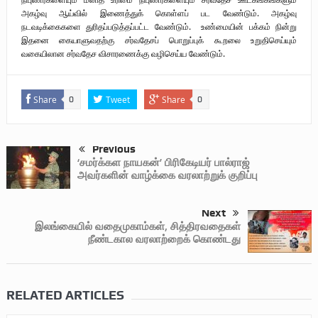
அகழ்வு ஆய்வில் இணைத்துக் கொள்ளப் பட வேண்டும். அகழ்வு
நடவடிக்கைகளை துரிதப்படுத்தப்பட்ட வேண்டும். உண்மையின் பக்கம் நின்று
இதனை கையாளுவதற்கு சர்வதேசப் பொறுப்புக் கூறலை உறுதிசெய்யும்
வகையிலான சர்வதேச விசாரணைக்கு வழிசெய்ய வேண்டும்.
Share
Tweet
Share
0
0
Previous
‘சமர்க்கள நாயகன்’ பிரிகேடியர் பால்ராஜ்
அவர்களின் வாழ்க்கை வரலாற்றுக் குறிப்பு
Next
இலங்கையில் வதைமுகாம்கள், சித்திரவதைகள்
நீண்டகால வரலாற்றைக் கொண்டது
RELATED ARTICLES