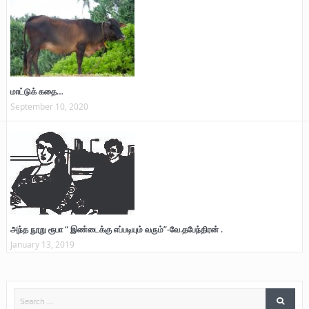
மாட்டுக் கதை…
September 10, 2020
அந்த நூறு ரூபா “ இண்டைக்கு எப்படியும் வரும்”-வே.தபேந்திரன் .
January 13, 2019