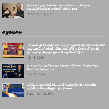
தேசத்தின் குரல் பாலா அண்ணை வீரவணக்க நிகழ்வில்
சு.ப.தமிழ்ச்செல்வன் அவர்கள் ஆற்றிய உரை.!
December 14, 2023
சமுகவலை
புலிகளின் குரல் பொறுப்பாளர் திரு. தமிழன்பன் (ஜவான்) அவர்களின்
புகழ் வணக்க நிகழ்வும் ‘விடுதலைச் சிற்பி’ நூல் மற்றும் ‘ஜவான் –
திடம் குன்றா தீக்குரல்’ இசைப்பேழை வெளியீடும்.
July 13, 2026
நாடாளுமன்ற உறுப்பினர் இராமநாதன் அர்ச்சுனா அவர்களுக்கு
நிலவனின் திறந்த மடல்!
May 23, 2026
தமிழீழ கலைபண்பாட்டுக் கழகம் தேசிய இன விடுதலையின்
எழுச்சி,புரட்சிக்கு வித்திட்டது – நிலவன்.
September 02, 2024