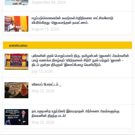
September 04, 2024
ஈழப்படுகொலையின் சுவடுகள்அநீதிகளை சாட்சிகளோடு
விபரிக்கிறது -ஜெயவசந்தன் நவரட்ணம்.
August 13, 2024
ஏனையவை
புலிகளின் குரல் பொறுப்பாளர் திரு. தமிழன்பன் (ஜவான்) அவர்களின்
புகழ் வணக்க நிகழ்வும் ‘விடுதலைச் சிற்பி’ நூல் மற்றும் ‘ஜவான் –
திடம் குன்றா தீக்குரல்’ இசைப்பேழை வெளியீடும்.
July 13, 2026
உரிமைப் போராட்டம் _
May 23, 2026
நாடாளுமன்ற உறுப்பினர் இராமநாதன் அர்ச்சுனா அவர்களுக்கு
நிலவனின் திறந்த மடல்!
May 23, 2026