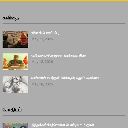
கவிதை
உரிமைப் போராட்டம் _
May 23, 2026
விடுதலைப் பெருமூச்சு : பிரிகேடியர் தீபன்
May 18, 2026
மண்ணின் மைந்தன்: பிரிகேடியர் ஜெயம் அண்ணா
May 18, 2026
சோதிடம்
இந்துக்கள் மேற்கொள்ள வேண்டிய சடங்குகள்