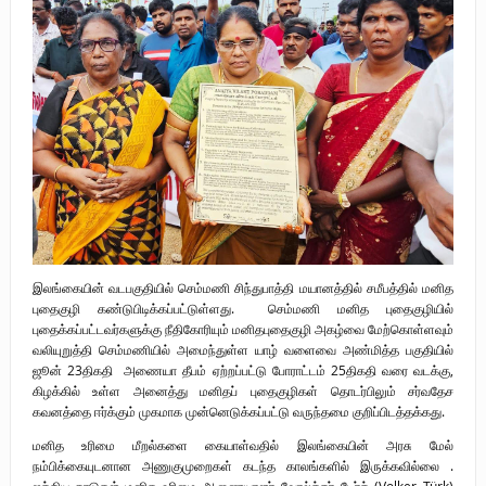
புலிகளின் குரல் பொறுப்பாளர் திரு. தமிழன்பன் (ஜவான்) அவர்களின் புகழ்
வணக்க நிகழ்வும் ‘விடுதலைச் சிற்பி’ நூல் மற்றும் ‘ஜவான் – திடம் குன்றா
தீக்குரல்’ இசைப்பேழை வெளியீடும்.
உரிமைப் போராட்டம் _
நாடாளுமன்ற உறுப்பினர் இராமநாதன் அர்ச்சுனா அவர்களுக்கு நிலவனின்
திறந்த மடல்!
இலங்கையின் வடபகுதியில் செம்மணி சிந்துபாத்தி மயானத்தில் சமீபத்தில் மனித
புதைகுழி கண்டுபிடிக்கப்பட்டுள்ளது. செம்மணி மனித புதைகுழியில்
புதைக்கப்பட்டவர்களுக்கு நீதிகோரியும் மனிதபுதைகுழி அகழ்வை மேற்கொள்ளவும்
வலியுறுத்தி செம்மணியில் அமைந்துள்ள யாழ் வளைவை அண்மித்த பகுதியில்
ஜூன் 23திகதி அணையா தீபம் ஏற்றப்பட்டு போராட்டம் 25திகதி வரை வடக்கு,
கிழக்கில் உள்ள அனைத்து மனிதப் புதைகுழிகள் தொடர்பிலும் சர்வதேச
கவனத்தை ஈர்க்கும் முகமாக முன்னெடுக்கப்பட்டு வருந்தமை குறிப்பிடத்தக்கது.
மனித உரிமை மீறல்களை கையாள்வதில் இலங்கையின் அரசு மேல்
நம்பிக்கையுடனான அணுகுமுறைகள் கடந்த காலங்களில் இருக்கவில்லை .
ஐக்கிய நாடுகள் மனித உரிமை ஆணையாளர் வோல்க்கர் டேர்க் (Volker Türk)