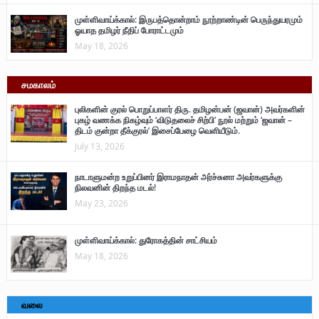
முள்ளிவாய்க்கால்: இருபத்தொன்றாம் நூற்றாண்டின் பெருந்துயரமும்
ஓயாத தமிழர் நீதிப் போராட்டமும்
May 18, 2026
சமகாலம்
புலிகளின் குரல் பொறுப்பாளர் திரு. தமிழன்பன் (ஜவான்) அவர்களின்
புகழ் வணக்க நிகழ்வும் ‘விடுதலைச் சிற்பி’ நூல் மற்றும் ‘ஜவான் –
திடம் குன்றா தீக்குரல்’ இசைப்பேழை வெளியீடும்.
July 13, 2026
நாடாளுமன்ற உறுப்பினர் இராமநாதன் அர்ச்சுனா அவர்களுக்கு
நிலவனின் திறந்த மடல்!
May 23, 2026
முள்ளிவாய்க்கால்: துரோகத்தின் சாட்சியம்
May 18, 2026
வலை