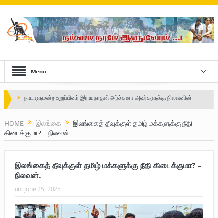
Menu
Safe Zone: Killing Fields – Nilavan
பாதுகாப்பு வலயம் : படுகொலைக்களம் – நிலவன்
HOME
இலங்கை
இலங்கைத் தீவுக்குள் தமிழ் மக்களுக்கு நீதி
கிடைக்குமா? – நிலவன்.
விடுதலைப் பெருமூச்சு : பிரிகேடியர் தீபன்
மண்ணின் மைந்தன்: பிரிகேடியர் ஜெயம் அண்ணா
இலங்கைத் தீவுக்குள் தமிழ் மக்களுக்கு நீதி கிடைக்குமா? –
வரலாற்று ஆவணங்களின் வெளியீட்டு
நிலவன்.
on:
June 25, 2025
முள்ளிவாய்க்கால்: செங்குருதி படிந்த வரலாற்றுச் சுவடு
முள்ளிவாய்க்கால்: துரோகத்தின் சாட்சியம்