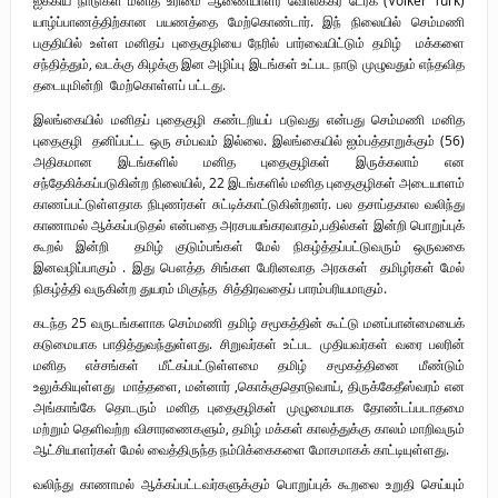
யாழ்ப்பாணத்திற்கான பயணத்தை மேற்கொண்டார். இந் நிலையில் செம்மணி
பகுதியில் உள்ள மனிதப் புதைகுழியை நேரில் பார்வையிட்டும் தமிழ் மக்களை
சந்தித்தும், வடக்கு கிழக்கு இன அழிப்பு இடங்கள் உட்பட நாடு முழுவதும் எந்தவித
தடையுமின்றி மேற்கொள்ளப் பட்டது.
இலங்கையில் மனிதப் புதைகுழி கண்டறியப் படுவது என்பது செம்மணி மனித
புதைகுழி தனிப்பட்ட ஒரு சம்பவம் இல்லை. இலங்கையில் ஐம்பத்தாறுக்கும் (56)
அதிகமான இடங்களில் மனித புதைகுழிகள் இருக்கலாம் என
சந்தேகிக்கப்படுகின்ற நிலையில், 22 இடங்களில் மனித புதைகுழிகள் அடையாளம்
காணப்பட்டுள்ளதாக நிபுணர்கள் சுட்டிக்காட்டுகின்றனர். பல தசாப்தகால வலிந்து
காணாமல் ஆக்கப்படுதல் என்பதை அரசபயங்கரவாதம்,பதில்கள் இன்றி பொறுப்புக்
கூறல் இன்றி தமிழ் குடும்பங்கள் மேல் நிகழ்த்தப்பட்டுவரும் ஒருவகை
இனவழிப்பாகும் . இது பௌத்த சிங்கள பேரினவாத அரசுகள் தமிழர்கள் மேல்
நிகழ்த்தி வருகின்ற துயரம் மிகுந்த சித்திரவதைப் பாரம்பரியமாகும்.
கடந்த 25 வருடங்களாக செம்மணி தமிழ் சமூகத்தின் கூட்டு மனப்பான்மையைக்
கடுமையாக பாதித்துவந்துள்ளது. சிறுவர்கள் உட்பட முதியவர்கள் வரை பலரின்
மனித எச்சங்கள் மீட்கப்பட்டுள்ளமை தமிழ் சமூகத்தினை மீண்டும்
உலுக்கியுள்ளது மாத்தளை, மன்னார் ,கொக்குதொடுவாய், திருக்கேதீஸ்வரம் என
அங்காங்கே தொடரும் மனித புதைகுழிகள் முழுமையாக தோண்டப்படாதமை
மற்றும் தெளிவற்ற விசாரணைகளும், தமிழ் மக்கள் காலத்துக்கு காலம் மாறிவரும்
ஆட்சியாளர்கள் மேல் வைத்திருந்த நம்பிக்கைகளை மோசமாகக் காட்டியுள்ளது.
வலிந்து காணாமல் ஆக்கப்பட்டவர்களுக்கும் பொறுப்புக் கூறலை உறுதி செய்யும்