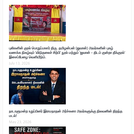
புலிகளின் குரல் பொறுப்பாளர் திரு. தமிழன்பன் (ஜவான்) அவர்களின் புகழ்
வணக்க நிகழ்வும் ‘விடுதலைச் சிற்பி’ நூல் மற்றும் ‘ஜவான் – திடம் குன்றா தீக்குரல்’
இசைப்பேழை வெளியீடும்.
July 13, 2026
நாடாளுமன்ற உறுப்பினர் இராமநாதன் அர்ச்சுனா அவர்களுக்கு நிலவனின் திறந்த
மடல்!
May 23, 2026