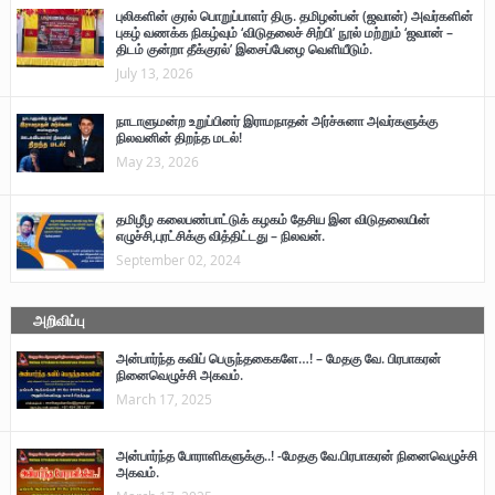
புலிகளின் குரல் பொறுப்பாளர் திரு. தமிழன்பன் (ஜவான்) அவர்களின்
புகழ் வணக்க நிகழ்வும் ‘விடுதலைச் சிற்பி’ நூல் மற்றும் ‘ஜவான் –
திடம் குன்றா தீக்குரல்’ இசைப்பேழை வெளியீடும்.
July 13, 2026
நாடாளுமன்ற உறுப்பினர் இராமநாதன் அர்ச்சுனா அவர்களுக்கு
நிலவனின் திறந்த மடல்!
May 23, 2026
தமிழீழ கலைபண்பாட்டுக் கழகம் தேசிய இன விடுதலையின்
எழுச்சி,புரட்சிக்கு வித்திட்டது – நிலவன்.
September 02, 2024
அறிவிப்பு
அன்பார்ந்த கவிப் பெருந்தகைகளே…! – மேதகு வே. பிரபாகரன்
நினைவெழுச்சி அகவம்.
March 17, 2025
அன்பார்ந்த போராளிகளுக்கு..! -மேதகு வே.பிரபாகரன் நினைவெழுச்சி
அகவம்.