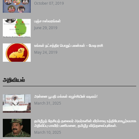
October 07, 2019
பஞ்ச ஈஸ்வரங்கள்
June 29, 2019
உங்கள் நட்சத்திர பொதுப் பலன்கள் – மேஷ ராசி
May 24, 2019
அறிவியல்
அன்னை பூபதி மக்கள் எழுச்சியின் வடிவம்!
March 31, 2025
தமிழீழத் தேசியத் தலைவர் அவர்களின் வீரச்சாவு உத்தியோகபூர்வமாக
அறிவிப்பு-மாவீரர் பணிமனை, தமிழீழ விடுதலைப்புலிகள்.
March 10, 2025