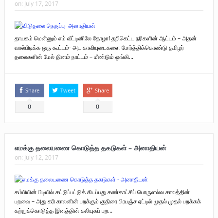
on:
July 17, 2017
தாயகம் மென்னும் எம் வீட்டினிலே தோழா! தறிகெட்ட நரிகளின் ஆட்டம் – அதன்
வால்பிடிக்க ஒரு கூட்டம்- அட காவியுடைகளை போர்த்திக்கொண்டு தமிழர்
தலைகளின் மேல் தினம் நாட்டம் – மீண்டும் ஓங்கி...
Share
Tweet
Share
0
0
எமக்கு தலையணை கொடுத்த தகடுகள் – அனாதியன்
on:
July 12, 2017
கம்பியின் பிடியில் கட்டுப்பட்டுக் கிடப்பது கண்காட்சிப் பொருளல்ல காலத்தின்
பறவை – அது கரி காலனின் பறக்கும் குதிரை பிரபஞ்ச ஏட்டில் முதல் முதல் பறக்கக்
கற்றுக்கொடுத்த இனத்தின் கலியுகப் பற...