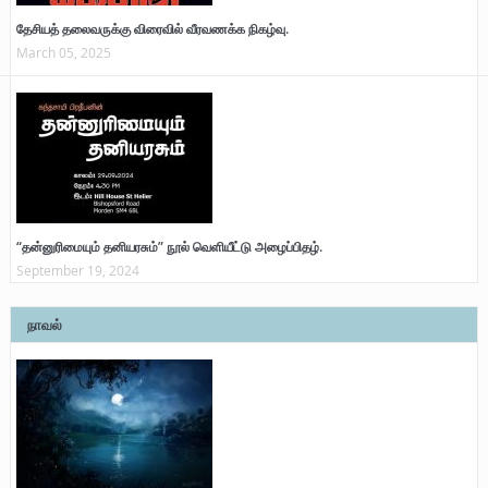
தேசியத் தலைவருக்கு விரைவில் வீரவணக்க நிகழ்வு.
March 05, 2025
“தன்னுரிமையும் தனியரசும்” நூல் வெளியீட்டு அழைப்பிதழ்.
September 19, 2024
நாவல்