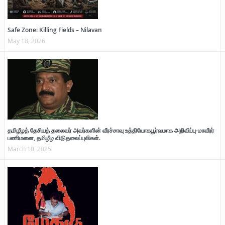
Safe Zone: Killing Fields – Nilavan
May 18, 2026
தமிழீழத் தேசியத் தலைவர் அவர்களின் வீரச்சாவு உத்தியோகபூர்வமாக அறிவிப்பு-மாவீரர்
பணிமனை, தமிழீழ விடுதலைப்புலிகள்.
March 10, 2025