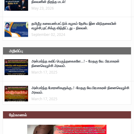
நிலவனின் திறந்த மடல்!
May 23, 2026
தமிழீழ கலைபண்பாட்டுக் கழகம் தேசிய இன விடுதலையின்
எழுச்சி,புரட்சிக்கு வித்திட்டது – நிலவன்.
September 02, 2024
அறிவிப்பு
அன்பார்ந்த கவிப் பெருந்தகைகளே…! – மேதகு வே. பிரபாகரன்
நினைவெழுச்சி அகவம்.
March 17, 2025
அன்பார்ந்த போராளிகளுக்கு..! -மேதகு வே.பிரபாகரன் நினைவெழுச்சி
அகவம்.
March 17, 2025
நேர்காணல்