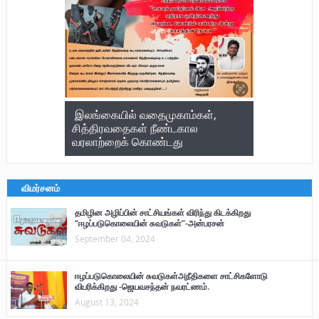
இலங்கையில் வதைமுகாம்கள்,
சித்திரவதைகள் நீண்டகால
வரலாற்றைக் கொண்டது
விமர்சனம்
தமிழின அழிப்பின் சாட்சியங்கள் விரிந்து கிடக்கிறது
“ஈழப்படுகொலையின் சுவடுகள்”-அன்பரசன்
September 04, 2024
ஈழப்படுகொலையின் சுவடுகள்அநீதிகளை சாட்சிகளோடு
விபரிக்கிறது -ஜெயவசந்தன் நவரட்ணம்.
August 13, 2024