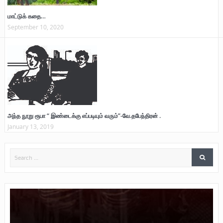
மாட்டுக் கதை…
September 10, 2020
அந்த நூறு ரூபா “ இண்டைக்கு எப்படியும் வரும்”-வே.தபேந்திரன் .
January 13, 2019