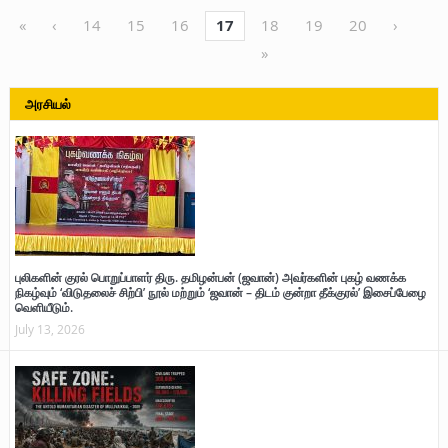
«
‹
14
15
16
17
18
19
20
›
»
அரசியல்
புலிகளின் குரல் பொறுப்பாளர் திரு. தமிழன்பன் (ஜவான்) அவர்களின் புகழ் வணக்க
நிகழ்வும் ‘விடுதலைச் சிற்பி’ நூல் மற்றும் ‘ஜவான் – திடம் குன்றா தீக்குரல்’ இசைப்பேழை
வெளியீடும்.
July 13, 2026