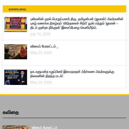
ஏனையவை
புலிகளின் குரல் பொறுப்பாளர் திரு. தமிழன்பன் (ஜவான்) அவர்களின்
புகழ் வணக்க நிகழ்வும் ‘விடுதலைச் சிற்பி’ நூல் மற்றும் ‘ஜவான் –
திடம் குன்றா தீக்குரல்’ இசைப்பேழை வெளியீடும்.
July 13, 2026
உரிமைப் போராட்டம் _
May 23, 2026
நாடாளுமன்ற உறுப்பினர் இராமநாதன் அர்ச்சுனா அவர்களுக்கு
நிலவனின் திறந்த மடல்!
May 23, 2026
கவிதை
உரிமைப் போராட்டம் _