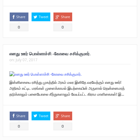
Share
Tweet
Share
0
0
எனது ஊர் பொள்ளாச்சி -கோவை சசிக்குமார்.
on:
July 07, 2017
இன்னிசையை ரசித்து முகத்தில் அகம் மலர இனிதே வரவேற்கும் எனது ஊர்!
அதிகம் கட்டிட மரங்கள் முளைக்காமல் இயற்கையின் அருளால் தென்னைமரத்
தடுக்காலும் பனையோலை கீற்றுகளாலும் வேயப்பட்ட கிராம மாளிகைகள்! இ...
Share
Tweet
Share
0
0