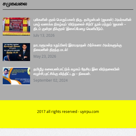
சமுகவலை
புலிகளின் குரல் பொறுப்பாளர் திரு. தமிழன்பன் (ஜவான்) அவர்களின்
புகழ் வணக்க நிகழ்வும் ‘விடுதலைச் சிற்பி’ நூல் மற்றும் ‘ஜவான் –
திடம் குன்றா தீக்குரல்’ இசைப்பேழை வெளியீடும்.
July 13, 2026
நாடாளுமன்ற உறுப்பினர் இராமநாதன் அர்ச்சுனா அவர்களுக்கு
நிலவனின் திறந்த மடல்!
May 23, 2026
தமிழீழ கலைபண்பாட்டுக் கழகம் தேசிய இன விடுதலையின்
எழுச்சி,புரட்சிக்கு வித்திட்டது – நிலவன்.
September 02, 2024
2017 all rights reserved - uyirpu.com