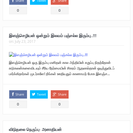
Share
Tweet
Share
0
0
இளஞ்செழியன் ஒன்றும் இலவம் பஞ்சல்ல இரும்பு..!!!
on:
July 23, 2017
இளஞ்செழியன் ஒரு இரும்பு மனிதன் கால அந்தியின் கறுப்பு நிறத்தோன்
சுடுகலன்களைவிடவும் சீரிய நேர்மையின் சிகரம் ஆதலால்தான் ஒடித்துவிடப்
பார்க்கிறார்கள் மூடர்களே! நீங்கள் ஊதியதும் காணாமற் போக இளஞ்ச...
Share
Tweet
Share
0
0
விடுதலை நெருப்பு- அனாதியன்