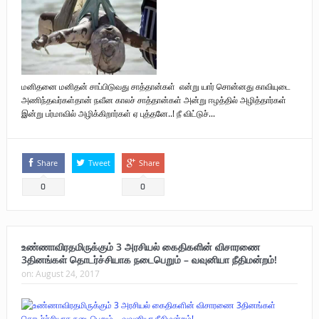
மனிதனை மனிதன் சாப்பிடுவது சாத்தான்கள் என்று யார் சொன்னது காவியுடை
அணிந்தவர்கள்தான் நவீன காலச் சாத்தான்கள் அன்று ஈழத்தில் அழித்தார்கள்
இன்று பர்மாவில் அழிக்கிறார்கள் ஏ புத்தனே..! நீ விட்டுச்...
Share
Tweet
Share
0
0
உண்ணாவிரதமிருக்கும் 3 அரசியல் கைதிகளின் விசாரணை
3தினங்கள் தொடர்ச்சியாக நடைபெறும் – வவுனியா நீதிமன்றம்!
on:
August 24, 2017