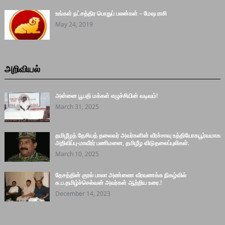
உங்கள் நட்சத்திர பொதுப் பலன்கள் – மேஷ ராசி
May 24, 2019
அறிவியல்
அன்னை பூபதி மக்கள் எழுச்சியின் வடிவம்!
March 31, 2025
தமிழீழத் தேசியத் தலைவர் அவர்களின் வீரச்சாவு உத்தியோகபூர்வமாக
அறிவிப்பு-மாவீரர் பணிமனை, தமிழீழ விடுதலைப்புலிகள்.
March 10, 2025
தேசத்தின் குரல் பாலா அண்ணை வீரவணக்க நிகழ்வில்
சு.ப.தமிழ்ச்செல்வன் அவர்கள் ஆற்றிய உரை.!
December 14, 2023