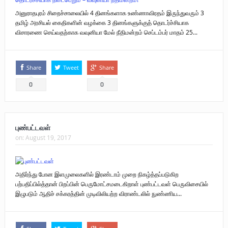
அனுராதபுரம் சிறைச்சாலையில் 4 தினங்களாக உண்ணாவிரதம் இருந்துவரும் 3
தமிழ் அரசியல் கைதிகளின் வழக்கை 3 தினங்களுக்குத் தொடர்ச்சியாக
விசாரணை செய்வதற்காக வவுனியா மேல் நீதிமன்றம் செப்டம்பர் மாதம் 25...
Share
Tweet
Share
0
0
புண்பட்டவள்
on:
August 19, 2017
அதிர்ந்து போன இளமுலைகளில் இரண்டாம் முறை நிகழ்த்தப்படுகிற
பற்பதிப்பில்த்தான் பிறப்பின் பெருமோட்சமடைகிறாள் புண்பட்டவள் பெருவிசையில்
இழுபடும் ஆதிச் சக்கரத்தின் முடிவிலியற்ற விராண்டலில் நுண்ணிய...