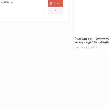
் பயன்பட...
Share
0
அந்த நூறு ரூபா “ இண்டைக்க
எப்படியும் வரும்”-வே.தபேந்திர
January 13, 2019