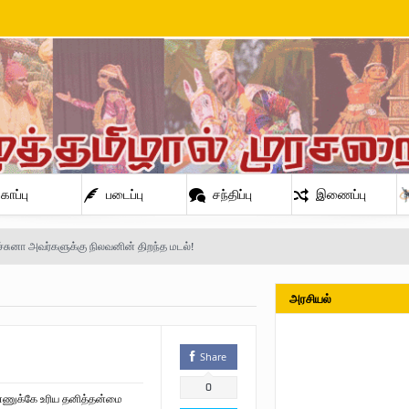
காப்பு
படைப்பு
சந்திப்பு
இணைப்பு
்சுனா அவர்களுக்கு நிலவனின் திறந்த மடல்!
அரசியல்
நிலவன்
Share
் அண்ணா
0
ணுக்கே உரிய தனித்தன்மை