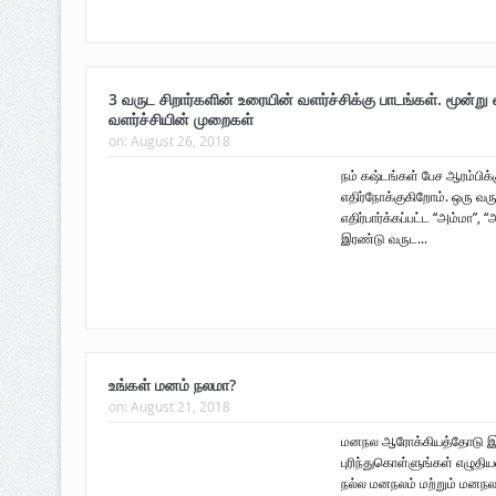
3 வருட சிறார்களின் உரையின் வளர்ச்சிக்கு பாடங்கள். மூன்று
வளர்ச்சியின் முறைகள்
on:
August 26, 2018
நம் கஷ்டங்கள் பேச ஆரம்பிக
எதிர்நோக்குகிறோம். ஒரு வ
எதிர்பார்க்கப்பட்ட “அம்மா”, 
இரண்டு வருட...
உங்கள் மனம் நலமா?
on:
August 21, 2018
மனநல ஆரோக்கியத்தோடு இரு
புரிந்துகொள்ளுங்கள் எழுதியவ
நல்ல மனநலம் மற்றும் மனந