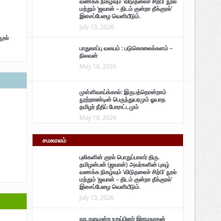
வணக்க நிகழ்வும் ‘விடுதலைச் சிற்பி’ நூல்
மற்றும் ‘ஜவான் – திடம் குன்றா தீக்குரல்’
இசைப்பேழை வெளியீடும்.
July 13, 2026
நூல்
பாதுகாப்பு வலயம் : படுகொலைக்களம் –
நிலவன்
May 18, 2026
முள்ளிவாய்க்கால்: இருபத்தொன்றாம்
நூற்றாண்டின் பெருந்துயரமும் ஓயாத
தமிழர் நீதிப் போராட்டமும்
May 18, 2026
சமகாலம்
புலிகளின் குரல் பொறுப்பாளர் திரு.
தமிழன்பன் (ஜவான்) அவர்களின் புகழ்
வணக்க நிகழ்வும் ‘விடுதலைச் சிற்பி’ நூல்
மற்றும் ‘ஜவான் – திடம் குன்றா தீக்குரல்’
இசைப்பேழை வெளியீடும்.
July 13, 2026
நாடாளுமன்ற உறுப்பினர் இராமநாதன்