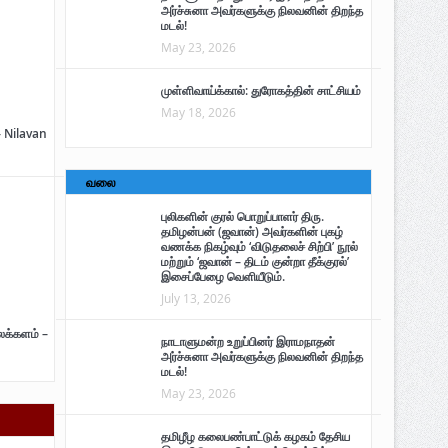
அர்ச்சுனா அவர்களுக்கு நிலவனின் திறந்த
மடல்!
May 23, 2026
முள்ளிவாய்க்கால்: துரோகத்தின் சாட்சியம்
May 18, 2026
– Nilavan
வலை
புலிகளின் குரல் பொறுப்பாளர் திரு.
தமிழன்பன் (ஜவான்) அவர்களின் புகழ்
வணக்க நிகழ்வும் ‘விடுதலைச் சிற்பி’ நூல்
மற்றும் ‘ஜவான் – திடம் குன்றா தீக்குரல்’
இசைப்பேழை வெளியீடும்.
July 13, 2026
ைக்களம் –
நாடாளுமன்ற உறுப்பினர் இராமநாதன்
அர்ச்சுனா அவர்களுக்கு நிலவனின் திறந்த
மடல்!
May 23, 2026
தமிழீழ கலைபண்பாட்டுக் கழகம் தேசிய