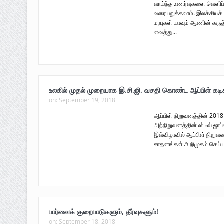
வாய்ந்த உணர்வுகளை வெளிப்
வரலாற்று ஆவணங்களின் வெளியீட்டு
வரையறுக்கலாம். இலக்கியக்
மரபுகள் யாவும் ஆணின் கர
முள்ளிவாய்க்கால்: செங்குருதி படிந்த வரல
வைத்து...
முள்ளிவாய்க்கால்: துரோகத்தின் சாட்சியம
புலிகளின் குரல் பொறுப்பாளர் திரு. தமிழ
வெளியீடும்.
உலகில் முதல் முறையாக இ.சி.ஜி. வசதி கொண்ட ஆப்பிள் கடிக
on:
September 19, 2018
உரிமைப் போராட்டம் _
ஆப்பிள் நிறுவனத்தின் 2018
அந்நிறுவனத்தின் ஸ்டீவ் ஜாப
இவ்விழாவில் ஆப்பிள் நிறுவனத
சாதனங்கள் அறிமுகம் செய்யப்
பார்வைக் குறைபாடுகளும், தீர்வுகளும்!
on:
September 18, 2018