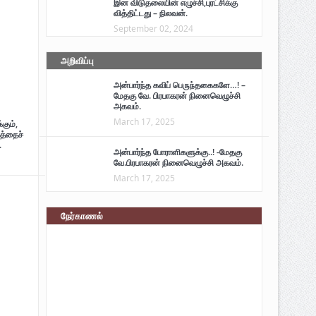
இன விடுதலையின் எழுச்சி,புரட்சிக்கு
வித்திட்டது – நிலவன்.
September 02, 2024
அறிவிப்பு
அன்பார்ந்த கவிப் பெருந்தகைகளே…! –
மேதகு வே. பிரபாகரன் நினைவெழுச்சி
அகவம்.
March 17, 2025
கும்,
த்தைச்
.
அன்பார்ந்த போராளிகளுக்கு..! -மேதகு
வே.பிரபாகரன் நினைவெழுச்சி அகவம்.
March 17, 2025
நேர்காணல்