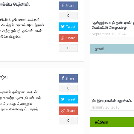
க்கிய பெற்றோர்.
Share
0
்பதியரின் ஒரே மகன் கடந்த 4
“தன்னுரிமையும் தனியரசும்” 
 விபத்தில் மரணம் அடைந்தான்.
Tweet
வெளியீட்டு அழைப்பிதழ்.
அந்த தம்பதி, தங்கள் மகன்
September 19, 2024
க்க விரும்ப...
Share
0
நாவல்
ழ்வு .
Share
0
ுகளில் ஒன்றான பாலியல்
ின்ற சமமற்ற ஆண-;பெண் பால்
Tweet
நீல இரவு பகலின் மறுபக்கம்.
ிறது. அதாவது ஆணணும்
January 20, 2018
ிதலை மிக வேறுபட்ட கருத்...
Share
0
கட்டுரை