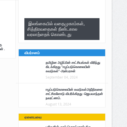
இலங்கையில் வதைமுகாம்கள்,
சித்திரவதைகள் நீண்டகால
வரலாற்றைக் கொண்டது
ு
ன் .
விமர்சனம்
தமிழின அழிப்பின் சாட்சியங்கள் விரிந்து
கிடக்கிறது “ஈழப்படுகொலையின்
சுவடுகள்”-அன்பரசன்
September 04, 2024
ஈழப்படுகொலையின் சுவடுகள்அநீதிகளை
சாட்சிகளோடு விபரிக்கிறது -ஜெயவசந்தன்
நவரட்ணம்.
August 13, 2024
ஏனையவை
புலிகளின் குரல் பொறுப்பாளர் திரு.