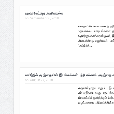
உதவி கேட்பது பலவீனமல்ல
on:
September 06, 2018
மனநலப் பிரச்னைகளைத் தடு
உதவக்கூடிய விஷயங்களை, 
தெரிந்துகொள்வதன்மூலம், இ
கிடைக்கிறது எழுதியவர்: டாக
‘மகிழ்ச்சி...
வயிற்றில் குழந்தையின் இயக்கங்கள் பற்றி எல்லாம். குழந்தை வ
on:
August 27, 2018
கருவின் முதல் மாறுபட்ட இய
கர்ப்ப இரண்டாவது பாதியில் 
பிரசவத்தில் ஒன்றிற்கும் மேற
குழந்தையை எதிர்பார்க்கின்றன