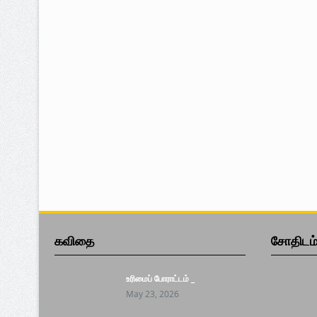
கவிதை
சோதிடம
உரிமைப் போராட்டம் _
May 23, 2026