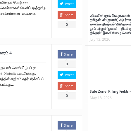
படுத்தும் மொழி என
Tweet
 கொள்கைகள் வெளிப்படுத்துகிற
ுத்தாக்கங்களை மையமாக
ாற்றுச் சுவடு
Share
புலிகளின் குரல் பொறுப்பாளர் 
தமிழன்பன் (ஜவான்) அவர்களி
வணக்க நிகழ்வும் ‘விடுதலைச் 
0
்
நூல் மற்றும் ‘ஜவான் – திடம் 
தீக்குரல்’ இசைப்பேழை வெளிய
ன்பன் (ஜவான்) அவர்களின் புகழ் வணக்க நிகழ்வும் ‘விடுதலைச் சிற்பி’ நூல் மற்றும் ‘ஜவான் – 
July 13, 2026
ாரம் 4
Share
0
 ஐபோன் வெளியீட்டு விழா
்ஸ் அரங்கில் நடைபெற்றது.
Tweet
்தின் அதிகம் எதிர்பார்க்கப்பட்ட
பட்டது...
Share
Safe Zone: Killing Fields 
0
May 18, 2026
Share