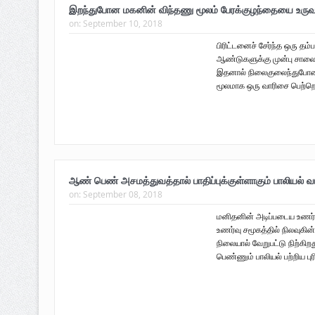
இறந்துபோன மகனின் விந்தணு மூலம் பேரக்குழந்தையை உருவா
on:
September 10, 2018
பிரிட்டனைச் சேர்ந்த ஒரு தம
ஆண்டுகளுக்கு முன்பு சாலை
இதனால் நிலைகுலைந்துபோன 
மூலமாக ஒரு வாரிசை பெற்றெடு
ஆண் பெண் அசமத்துவத்தால் பாதிப்புக்குள்ளாகும் பாலியல் வா
on:
September 08, 2018
மனிதனின் அடிப்படைய உணர்வ
உணர்வு சமூகத்தில் நிலவுக
நிலையால் வேறுபட்டு நிற்க
பெண்ணும் பாலியல் பற்றிய புர