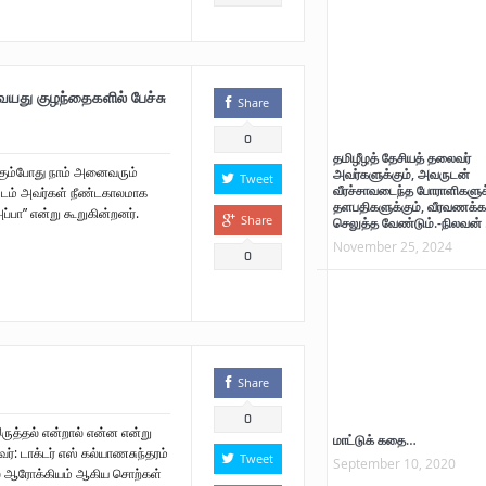
 வயது குழந்தைகளில் பேச்சு
Share
0
தமிழீழத் தேசியத் தலைவர்
்கும்போது நாம் அனைவரும்
அவர்களுக்கும், அவருடன்
Tweet
வீரச்சாவடைந்த போராளிகளுக்
ருடம் அவர்கள் நீண்டகாலமாக
தளபதிகளுக்கும், வீரவணக்க
“அப்பா” என்று கூறுகின்றனர்.
Share
செலுத்த வேண்டும்.-நிலவன் 
November 25, 2024
0
Share
0
த்தல் என்றால் என்ன என்று
மாட்டுக் கதை…
ர்: டாக்டர் எஸ் கல்யாணசுந்தரம்
Tweet
September 10, 2020
ல ஆரோக்கியம் ஆகிய சொற்கள்