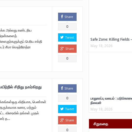
Share
0
க்க அல்லது கண்டறிய
திறன்களைத்
Tweet
Safe Zone: Killing Fields 
ளைஞர்களுக்குப் பெரிய சக்தி
May 18, 2026
்டர் சீமா மெஹ்ரோத்ரா
Share
0
யிற்றில் சிறிது நகர்கிறது
Share
பாதுகாப்பு வலயம் : படுகொல
0
க்கங்கள்ஒரு விதியாக, பெண்கள்
நிலவன்
நெருக்கமாக உணர, மற்றும்
May 18, 2026
Tweet
்பட்ட விரைவில் தங்கள் முதல்
ர் த...
Share
சிறுகதை
0