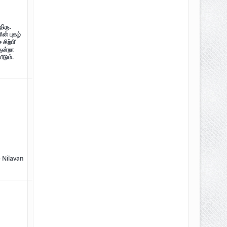
திரு.
ன் புகழ்
சிற்பி’
குன்றா
ீடும்.
திடம் குன்றா தீக்குரல்’ இசைப்பேழை
– Nilavan