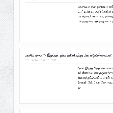
வெளியே உள்ள ஒளியை உணர்வத
கண் உள்ளது. மனிதர்களின் 
படிமத்தைக் காண உதவுகின்ற
பார்த்தலுக்கு உதவுவது கண்.
மனமே நலமா?- இழப்புத் துயரத்திலிருந்து மீள வழியில்லையா?
on:
September 11, 2018
“நான் இறந்த பிறகு எனக்காக
நம் இனிமையான தருணங்க
மருத்துவர் உட்பட 473 பொதுமக்கள்
நினைத்துக்கொள் ஆனால், க
பலி; 722 பேர் படுகாயம் 21-04-2009
போதும். பின் அந்த நினைவுக
அடைந்த நாள்
இர...