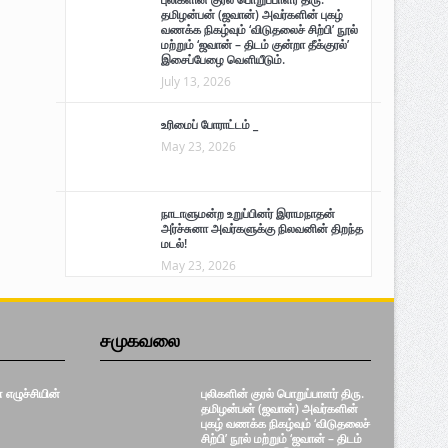
தமிழன்பன் (ஜவான்) அவர்களின் புகழ்
வணக்க நிகழ்வும் ‘விடுதலைச் சிற்பி’ நூல்
மற்றும் ‘ஜவான் – திடம் குன்றா தீக்குரல்’
இசைப்பேழை வெளியீடும்.
July 13, 2026
உரிமைப் போராட்டம் _
May 23, 2026
நாடாளுமன்ற உறுப்பினர் இராமநாதன்
அர்ச்சுனா அவர்களுக்கு நிலவனின் திறந்த
மடல்!
May 23, 2026
சமுகவலை
எழுச்சியின்
புலிகளின் குரல் பொறுப்பாளர் திரு.
தமிழன்பன் (ஜவான்) அவர்களின்
புகழ் வணக்க நிகழ்வும் ‘விடுதலைச்
சிற்பி’ நூல் மற்றும் ‘ஜவான் – திடம்