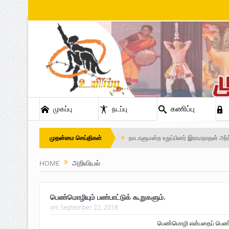
கணிப்பு
முகப்பு
நடப்பு
முதன்மை செய்திகள்
நாடாளுமன்ற உறுப்பினர் இராமநாதன் அர்ச
Safe Zone: Killing Fields – Nilavan
HOME
அறிவியல்
பாதுகாப்பு வலயம் : படுகொலைக்களம் – 
பெண்மொழியும் பண்பாட்டுக் கூறுகளும்.
விடுதலைப் பெருமூச்சு : பிரிகேடியர் தீபன்
on:
September 22, 2018
மண்ணின் மைந்தன்: பிரிகேடியர் ஜெயம
பெண்மொழி என்பதைப் பெண்