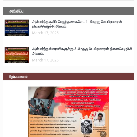
அறிவிப்பு
அன்பார்ந்த கவிப் பெருந்தகைகளே…! – மேதகு வே. பிரபாகரன்
நினைவெழுச்சி அகவம்.
March 17, 2025
அன்பார்ந்த போராளிகளுக்கு..! -மேதகு வே.பிரபாகரன் நினைவெழுச்சி
அகவம்.
March 17, 2025
நேர்காணல்