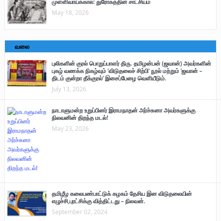
முள்ளிவாய்க்கால்: துரோகத்தின் சாட்சியம்
May 18, 2026
வலை
புலிகளின் குரல் பொறுப்பாளர் திரு. தமிழன்பன் (ஜவான்) அவர்களின்
புகழ் வணக்க நிகழ்வும் ‘விடுதலைச் சிற்பி’ நூல் மற்றும் ‘ஜவான் –
திடம் குன்றா தீக்குரல்’ இசைப்பேழை வெளியீடும்.
July 13, 2026
நாடாளுமன்ற உறுப்பினர் இராமநாதன் அர்ச்சுனா அவர்களுக்கு
நிலவனின் திறந்த மடல்!
May 23, 2026
தமிழீழ கலைபண்பாட்டுக் கழகம் தேசிய இன விடுதலையின்
எழுச்சி,புரட்சிக்கு வித்திட்டது – நிலவன்.
September 02, 2024