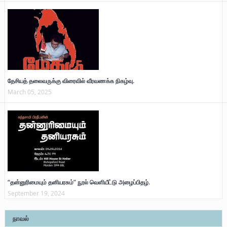
தேசியத் தலைவருக்கு விரைவில் வீரவணக்க நிகழ்வு.
March 05, 2025
“தன்னுரிமையும் தனியரசும்” நூல் வெளியீட்டு அழைப்பிதழ்.
September 19, 2024
நாவல்