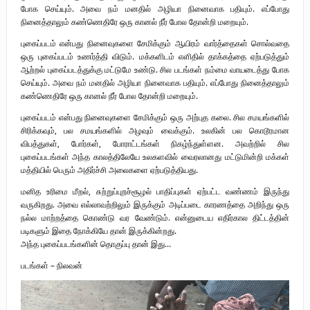
போக செய்யும். அவை நம் மனதில் அழியா நினைவாக பதியும். எப்போது
புலிகளின் குரல் பொறுப்பாளர் திரு. தமிழன்பன் (ஜவான்) அவர்களின் புகழ்
நினைத்தாலும் கண்ணெதிரே ஒரு கானல் நீர் போல தோன்றி மறையும்.
வணக்க நிகழ்வும் ‘விடுதலைச் சிற்பி’ நூல் மற்றும் ‘ஜவான் – திடம் குன்றா
புகைப்படம் என்பது நினைவுகளை சேமிக்கும் ஆயிரம் வார்த்தைகள் சொல்வதை
ஒரு புகைப்படம் உணர்த்தி விடும். மக்களிடம் எளிதில் தாக்கத்தை ஏற்படுத்தும்
தீக்குரல்’ இசைப்பேழை வெளியீடும்.
ஆற்றல் புகைப்படத்துக்கு மட்டுமே உண்டு. சில படங்கள் நம்மை வாயடைத்து போக
செய்யும். அவை நம் மனதில் அழியா நினைவாக பதியும். எப்போது நினைத்தாலும்
உரிமைப் போராட்டம் _
கண்ணெதிரே ஒரு கானல் நீர் போல தோன்றி மறையும்.
புகைப்படம் என்பது நினைவுகளை சேமிக்கும் ஒரு அற்புத கலை. சில சமயங்களில்
நாடாளுமன்ற உறுப்பினர் இராமநாதன் அர்ச்சுனா அவர்களுக்கு நிலவனின்
சிரிக்கவும், பல சமயங்களில் அழவும் வைக்கும். உலகின் பல கொடூரமான
விபத்துகள், போர்கள், போராட்டங்கள் நிகழ்ந்துள்ளன. அவற்றில் சில
திறந்த மடல்!
புகைப்படங்கள் அந்த காலத்திலேயே உலகளவில் வைரலானது மட்டுமின்றி மக்கள்
மத்தியில் பெரும் அதிர்ச்சி அலைகளை ஏற்படுத்தியது.
மனித உரிமை மீறல், சுற்றுப்புறச்சூழல் பாதிப்புகள் ஏற்பட்ட வண்ணம் இருந்து
வருகிறது. அவை எல்லாவற்றிலும் இருக்கும் அடிப்படை காரணத்தை அறிந்து ஒரு
நல்ல மாற்றத்தை கொண்டு வர வேண்டும். என்னுடைய எதிர்கால திட்டத்தின்
படிகளும் இதை நோக்கியே தான் இருக்கின்றது.
அந்த புகைப்படங்களின் தொகுப்பு தான் இது…
படங்கள் – நிலவன்