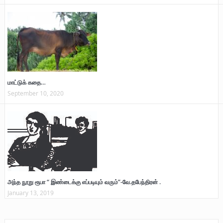
மாட்டுக் கதை…
September 10, 2020
அந்த நூறு ரூபா “ இண்டைக்கு எப்படியும் வரும்”-வே.தபேந்திரன் .
January 13, 2019