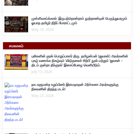
முள்ளிவாய்க்கால்: இருபத்தொன்றாம் நூற்றாண்டின் பெருந்துயரமும்
ஓயாத தமிழர் நீதிப் போராட்டமும்
May 18, 2026
சமகாலம்
புலிகளின் குரல் பொறுப்பாளர் திரு. தமிழன்பன் (ஜவான்) அவர்களின்
புகழ் வணக்க நிகழ்வும் ‘விடுதலைச் சிற்பி’ நூல் மற்றும் ‘ஜவான் –
திடம் குன்றா தீக்குரல்’ இசைப்பேழை வெளியீடும்.
July 13, 2026
நாடாளுமன்ற உறுப்பினர் இராமநாதன் அர்ச்சுனா அவர்களுக்கு
நிலவனின் திறந்த மடல்!
May 23, 2026