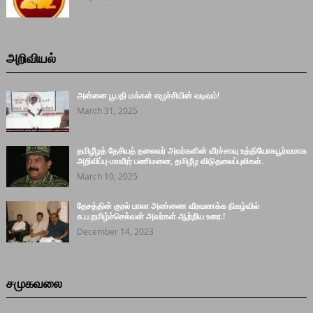
அறிவியல்
அன்னை பூபதி மக்கள் எழுச்சியின் வடிவம்!
March 31, 2025
தமிழீழத் தேசியத் தலைவர் அவர்களின் வீரச்சாவு உத்தியோகபூர்வமாக
அறிவிப்பு-மாவீரர் பணிமனை, தமிழீழ விடுதலைப்புலிகள்.
March 10, 2025
தேசத்தின் குரல் பாலா அண்ணை வீரவணக்க நிகழ்வில்
சு.ப.தமிழ்ச்செல்வன் அவர்கள் ஆற்றிய உரை.!
December 14, 2023
சமுகவலை