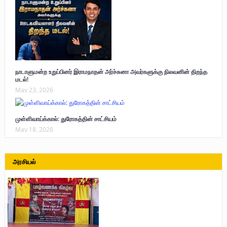
நாடாளுமன்ற உறுப்பினர் இராமநாதன் அர்ச்சுனா அவர்களுக்கு நிலவனின் திறந்த
மடல்!
May 23, 2026
முள்ளிவாய்க்கால்: துரோகத்தின் சாட்சியம்
May 18, 2026
அரசியல்