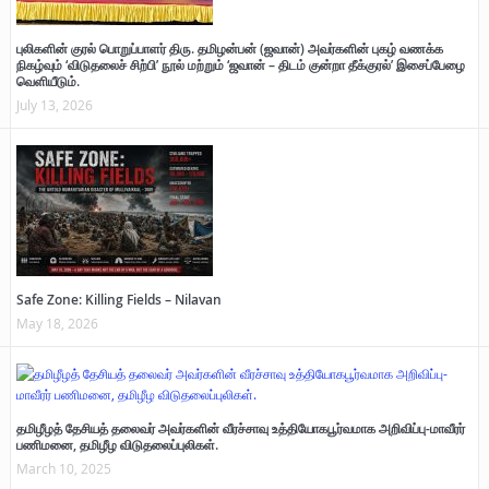
புலிகளின் குரல் பொறுப்பாளர் திரு. தமிழன்பன் (ஜவான்) அவர்களின் புகழ் வணக்க
நிகழ்வும் ‘விடுதலைச் சிற்பி’ நூல் மற்றும் ‘ஜவான் – திடம் குன்றா தீக்குரல்’ இசைப்பேழை
வெளியீடும்.
July 13, 2026
Safe Zone: Killing Fields – Nilavan
May 18, 2026
தமிழீழத் தேசியத் தலைவர் அவர்களின் வீரச்சாவு உத்தியோகபூர்வமாக அறிவிப்பு-மாவீரர்
பணிமனை, தமிழீழ விடுதலைப்புலிகள்.
March 10, 2025