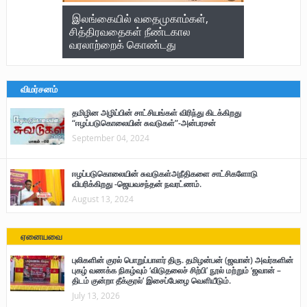
இலங்கையில் வதைமுகாம்கள்,
சித்திரவதைகள் நீண்டகால
வரலாற்றைக் கொண்டது
விமர்சனம்
தமிழின அழிப்பின் சாட்சியங்கள் விரிந்து கிடக்கிறது
“ஈழப்படுகொலையின் சுவடுகள்”-அன்பரசன்
September 04, 2024
ஈழப்படுகொலையின் சுவடுகள்அநீதிகளை சாட்சிகளோடு
விபரிக்கிறது -ஜெயவசந்தன் நவரட்ணம்.
August 13, 2024
ஏனையவை
புலிகளின் குரல் பொறுப்பாளர் திரு. தமிழன்பன் (ஜவான்) அவர்களின்
புகழ் வணக்க நிகழ்வும் ‘விடுதலைச் சிற்பி’ நூல் மற்றும் ‘ஜவான் –
திடம் குன்றா தீக்குரல்’ இசைப்பேழை வெளியீடும்.
July 13, 2026