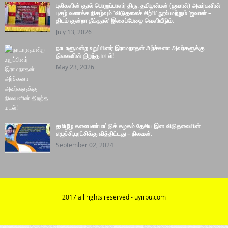
புலிகளின் குரல் பொறுப்பாளர் திரு. தமிழன்பன் (ஜவான்) அவர்களின்
புகழ் வணக்க நிகழ்வும் ‘விடுதலைச் சிற்பி’ நூல் மற்றும் ‘ஜவான் –
திடம் குன்றா தீக்குரல்’ இசைப்பேழை வெளியீடும்.
July 13, 2026
நாடாளுமன்ற உறுப்பினர் இராமநாதன் அர்ச்சுனா அவர்களுக்கு
நிலவனின் திறந்த மடல்!
May 23, 2026
தமிழீழ கலைபண்பாட்டுக் கழகம் தேசிய இன விடுதலையின்
எழுச்சி,புரட்சிக்கு வித்திட்டது – நிலவன்.
September 02, 2024
2017 all rights reserved - uyirpu.com