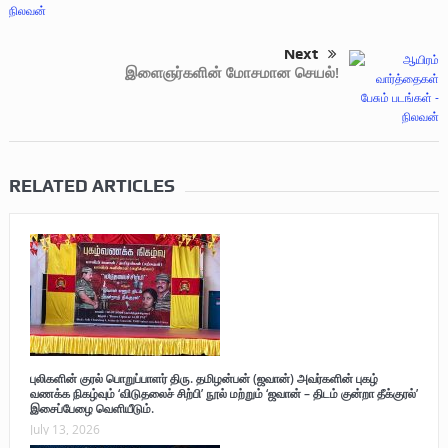
Next
இளைஞர்களின் மோசமான செயல்!
RELATED ARTICLES
புலிகளின் குரல் பொறுப்பாளர் திரு. தமிழன்பன் (ஜவான்) அவர்களின் புகழ்
வணக்க நிகழ்வும் ‘விடுதலைச் சிற்பி’ நூல் மற்றும் ‘ஜவான் – திடம் குன்றா தீக்குரல்’
இசைப்பேழை வெளியீடும்.
July 13, 2026