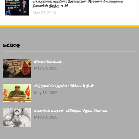
நாடாளுமன்ற உறுப்பினர் இராமநாதன் அர்ச்சுனா அவர்களுக்கு
நிலவனின் திறந்த மடல்!
May 23, 2026
கவிதை
உரிமைப் போராட்டம் _
May 23, 2026
விடுதலைப் பெருமூச்சு : பிரிகேடியர் தீபன்
May 18, 2026
மண்ணின் மைந்தன்: பிரிகேடியர் ஜெயம் அண்ணா
May 18, 2026