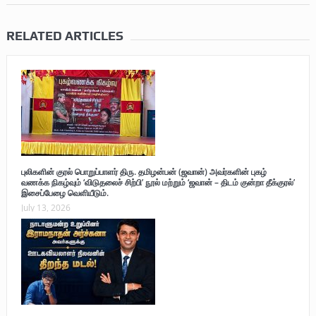
RELATED ARTICLES
புலிகளின் குரல் பொறுப்பாளர் திரு. தமிழன்பன் (ஜவான்) அவர்களின் புகழ்
வணக்க நிகழ்வும் ‘விடுதலைச் சிற்பி’ நூல் மற்றும் ‘ஜவான் – திடம் குன்றா தீக்குரல்’
இசைப்பேழை வெளியீடும்.
July 13, 2026