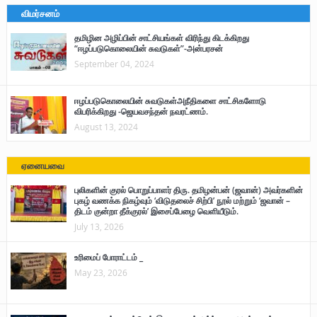
விமர்சனம்
தமிழின அழிப்பின் சாட்சியங்கள் விரிந்து கிடக்கிறது
“ஈழப்படுகொலையின் சுவடுகள்”-அன்பரசன்
September 04, 2024
ஈழப்படுகொலையின் சுவடுகள்அநீதிகளை சாட்சிகளோடு
விபரிக்கிறது -ஜெயவசந்தன் நவரட்ணம்.
August 13, 2024
ஏனையவை
புலிகளின் குரல் பொறுப்பாளர் திரு. தமிழன்பன் (ஜவான்) அவர்களின்
புகழ் வணக்க நிகழ்வும் ‘விடுதலைச் சிற்பி’ நூல் மற்றும் ‘ஜவான் –
திடம் குன்றா தீக்குரல்’ இசைப்பேழை வெளியீடும்.
July 13, 2026
உரிமைப் போராட்டம் _
May 23, 2026