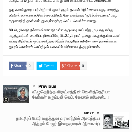
பக்கத்தில் இருந்த ஈரச்சாக்கை எடுத்து என் இடுப்பில் சுற்றிக் கொண்டேன்.”
ஒரு காவல்துறை உயர் அதிகாரி மூலம் முதல் தகவல் அறிக்கையை மூடி மறைத்து
ரவியின் மரணத்தை கொச்சைப்படுத்தி பேச வைத்தவர் ‘குடும்பச்சண்டை’ புகழ்
கருணாநிதி தான் என்பது அன்றைக்கு வெட்ட வெளிச்சமானது.
80 விழுக்காடு தீக்காயங்களோடு உள்ள ஒருவரை காப்பாற்ற முடியாது என்று
மருத்துவர்கள் கைவிட்ட நிலையிலே, பிப்.2ஆம் நாள் தனது மகனுக்கு பிரபாகரன்
என்று வீரப்பெயர் சூட்டி மகிழ்ந்த அந்தப் பெருவீரன் தமிழின உணர்வாளர்களை
துயரம் கொள்ளச் செய்திடும் வகையில் வீரச்சாவைத் தழுவினான்.
Share
Tweet
Share
0
0
Previous
விழுதெறிந்த விருட்சத்தின் வெளித்தெரியா
வேர்கள் கரும்புலி லெப். கேணல் சுபேசன்…!
Next
தமிழீழப் போர் மருத்துவ வரலாற்றில் அசாத்திய
ஆற்றல் மேஜர் இறைகுமரன் (திவாகர்)