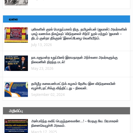
வலை
புலிகளின் குரல் பொறுப்பாளர் திரு. தமிழன்பன் (ஜவான்) அவர்களின்
புகழ் வணக்க நிகழ்வும் ‘விடுதலைச் சிற்பி’ நூல் மற்றும் ‘ஜவான் –
திடம் குன்றா தீக்குரல்’ இசைப்பேழை வெளியீடும்.
July 13, 2026
நாடாளுமன்ற உறுப்பினர் இராமநாதன் அர்ச்சுனா அவர்களுக்கு
நிலவனின் திறந்த மடல்!
May 23, 2026
தமிழீழ கலைபண்பாட்டுக் கழகம் தேசிய இன விடுதலையின்
எழுச்சி,புரட்சிக்கு வித்திட்டது – நிலவன்.
September 02, 2024
அறிவிப்பு
அன்பார்ந்த கவிப் பெருந்தகைகளே…! – மேதகு வே. பிரபாகரன்
நினைவெழுச்சி அகவம்.
March 17, 2025