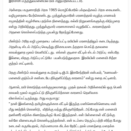
இராசாசி மருத்துவமனையில் ரவி அனுமதிக்கப்பட்டார்.
அன்றைய கருணாநிதி அரசு 1965 மொழிப்போரில் பக்தவத்சலம் அரசு கையாண்ட
வழிமுறையை மேற்கொண்டது. முத்துக்குமாரின் மரணத்தால் எழுந்த மாணவர்
சமூகத்தின் எழுச்சியை தடுக்க நினைத்தது. கல்வி நிறுவனங்களுக்கு விடுமுறை
என்று அறிவித்தது. முத்துக்குமார் மரணசாசனம் எழுதிவிட்ட காரணத்தால்
அதனை கொச்சைப்படுத்த முயன்று தோற்றுப்போனது.
மீண்டும் அதே வழி முறையை பள்ளப்பட்டி ரவியின் மரணத்திலும் கடைபிடித்தது.
அதன்படி ஸ்டவ் அடுப்பு வெடித்து தீக்காயமடைந்ததாக பொய்த் தகவலை
காவல்துறை மூலம் வெளியிட்டது. எங்கள் குடிசை வீட்டில் ஸ்டவ் அடுப்பு என்பதே
இல்லை, விறகு அடுப்பு மட்டுமே பயன்படுத்துவதாக இரவியின் மனைவி சித்ரா
குற்றம் சாட்டினார்.
பிறகு மீண்டும் காவல்துறை கூடுதல் டி.ஜி.பி. இராசேந்திரன் என்பவர், “கணவன்-
மனைவி குடும்பச் சண்டையே தீக்குளிப்பிற்கு காரணம்” என்று கதை கட்டினார்.
ஆனால், ரவி கொடுத்த வாக்குமூலமானது முதல் தகவல் அறிக்கையில் ஒரு பெண்
காவலர் மூலம் எழுதப்பட்டு தீக்குளிப்பிற்கான காரணம் தெளிவாக
விளக்கப்பட்டிருந்தது. அது வருமாறு:
” நான் இலங்கைத் தமிழர்களுக்காக வீட்டில் இருந்த மண்ணெண்ணெயை என்
மீது ஊற்றிக் கொண்டு, வீதிக்கு வந்து தீக்குளித்தேன். அப்போது என் மனைவி
தண்ணீர் எடுக்க கிணற்றடிக்குப் போய் இருந்தாள். என் பிள்ளைகள் வீட்டுக்கு
உள்ளே விளையாடிக் கொண்டிருந்தார்கள். என் உடம்பை நெருப்பு பற்றி எரிந்த போது
உடைகள் கருகியதால், அம்மணமாக கிடக்க நேரிட்டதால் மானத்தை மறைக்க