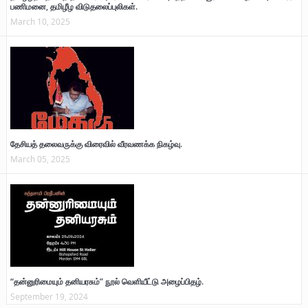
பணிமனை, தமிழீழ விடுதலைப்புலிகள்.
March 10, 2025
தேசியத் தலைவருக்கு விரைவில் வீரவணக்க நிகழ்வு.
March 05, 2025
“தன்னுரிமையும் தனியரசும்” நூல் வெளியீட்டு அழைப்பிதழ்.
September 19, 2024