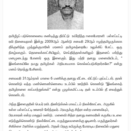
முள்ளிவாய்க்கால்: துரோகத்தின் சாட்சியம்
புலிகளின் குரல் பொறுப்பாளர் திரு. தமிழன்பன் (ஜவான்) அவர்களின் புகழ்
வணக்க நிகழ்வும் ‘விடுதலைச் சிற்பி’ நூல் மற்றும் ‘ஜவான் – திடம் குன்றா
தமிழீழப் படுகொலையை கண்டித்து தீயிட்டு உயிர்நீத்த ஈகைபோராளி பள்ளப்பட்டி
தீக்குரல்’ இசைப்பேழை வெளியீடும்.
ரவி நினைவுநாள் இன்று 2009ஆம் ஆண்டு சனவரி 29ஆம் ஈழத்தமிழருக்காக
தீக்குளித்த முத்துக்குமாரின் மரணம் தமிழகத்தையே உலுக்கிப் போட்ட ஒரு
உரிமைப் போராட்டம் _
நிகழ்வாகும். தொலைக்காட்சியிலும், செய்தித்தாள்களிலும் இதனைப் பார்த்து
மனமுடைந்து போனார் ஒரு இளைஞர். இது பற்றி தனது மனைவியிடம், ”
இலங்கையிலே நமது தமிழர்கள் அநியாயமாக கொல்லப்படுகிறார்களே?” என்று
மனம் நொந்து பேசினார்.
சனவவரி 31ஆம்நாள் மாலை 6 மணிக்கு தனது வீட்டை விட்டுப் புறப்பட்டார். தான்
கொண்டு வந்த மண்ணெண்ணெயை உடம்பில் ஊற்றிக் கொண்டு “இலங்கைத்
தமிழர்களை காப்பாற்றுங்கள்” என்று முழக்கமிட்டபடி தன் உடம்பில் தீ வைத்துக்
கொண்டார்.
அந்த இளைஞரின் பெயர் ரவி. திண்டுக்கல் மாவட்டம் நிலக்கோட்டை அருகில்
உள்ள பள்ளப்பட்டி ஊரைச் சேர்ந்தவர். அவருக்கு சித்ரா என்ற மனைவியும்,
பிரபாகரன் என்ற மகனும் உண்டு. மனைவி சித்ரா தனது கணவரின் கருகிய உடலை
எடுத்துக்கொண்டு நிலக்கோட்டை மருத்துவமனைக்கு ஓடினார். மருத்துவர்கள்
சிகிச்சை அளிக்க மறுத்தனர். அதன் பிறகு உயிருக்கு போராடிய நிலையில் மதுரை