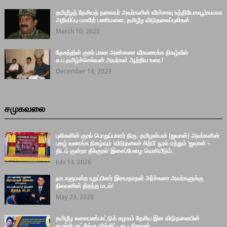
தமிழீழத் தேசியத் தலைவர் அவர்களின் வீரச்சாவு உத்தியோகபூர்வமாக
அறிவிப்பு-மாவீரர் பணிமனை, தமிழீழ விடுதலைப்புலிகள்.
March 10, 2025
தேசத்தின் குரல் பாலா அண்ணை வீரவணக்க நிகழ்வில்
சு.ப.தமிழ்ச்செல்வன் அவர்கள் ஆற்றிய உரை.!
December 14, 2023
சமுகவலை
புலிகளின் குரல் பொறுப்பாளர் திரு. தமிழன்பன் (ஜவான்) அவர்களின்
புகழ் வணக்க நிகழ்வும் ‘விடுதலைச் சிற்பி’ நூல் மற்றும் ‘ஜவான் –
திடம் குன்றா தீக்குரல்’ இசைப்பேழை வெளியீடும்.
July 13, 2026
நாடாளுமன்ற உறுப்பினர் இராமநாதன் அர்ச்சுனா அவர்களுக்கு
நிலவனின் திறந்த மடல்!
May 23, 2026
தமிழீழ கலைபண்பாட்டுக் கழகம் தேசிய இன விடுதலையின்
எழுச்சி,புரட்சிக்கு வித்திட்டது – நிலவன்.