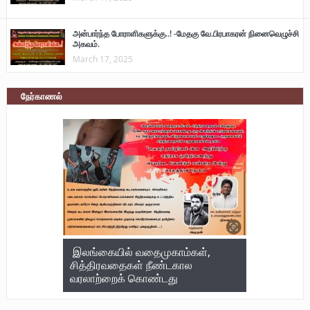
அன்பார்ந்த போராளிகளுக்கு..! -மேதகு வே.பிரபாகரன் நினைவெழுச்சி
அகவம்.
March 17, 2025
நேர்காணல்
இலங்கையில் வதைமுகாம்கள்,
சித்திரவதைகள் நீண்டகால
வரலாற்றைக் கொண்டது