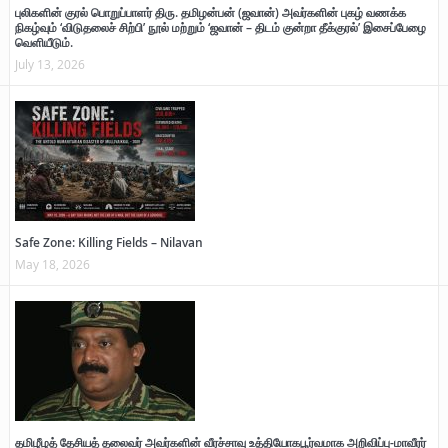
புலிகளின் குரல் பொறுப்பாளர் திரு. தமிழன்பன் (ஜவான்) அவர்களின் புகழ் வணக்க
நிகழ்வும் ‘விடுதலைச் சிற்பி’ நூல் மற்றும் ‘ஜவான் – திடம் குன்றா தீக்குரல்’ இசைப்பேழை
வெளியீடும்.
July 13, 2026
Safe Zone: Killing Fields – Nilavan
May 18, 2026
தமிழீழத் தேசியத் தலைவர் அவர்களின் வீரச்சாவு உத்தியோகபூர்வமாக அறிவிப்பு-மாவீரர்