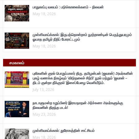
பாதுகாப்பு வலயம் : படுகொலைக்களம் – நிலவன்
May 18, 2026
முள்ளிவாய்க்கால்: இருபத்தொன்றாம் நூற்றாண்டின் பெருந்துயரமும்
ஓயாத தமிழர் நீதிப் போராட்டமும்
May 18, 2026
சமகாலம்
புலிகளின் குரல் பொறுப்பாளர் திரு. தமிழன்பன் (ஜவான்) அவர்களின்
புகழ் வணக்க நிகழ்வும் ‘விடுதலைச் சிற்பி’ நூல் மற்றும் ‘ஜவான் –
திடம் குன்றா தீக்குரல்’ இசைப்பேழை வெளியீடும்.
July 13, 2026
நாடாளுமன்ற உறுப்பினர் இராமநாதன் அர்ச்சுனா அவர்களுக்கு
நிலவனின் திறந்த மடல்!
May 23, 2026
முள்ளிவாய்க்கால்: துரோகத்தின் சாட்சியம்
May 18, 2026