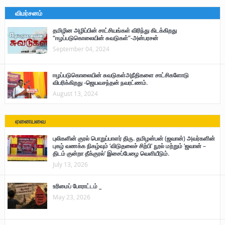
விமர்சனம்
தமிழின அழிப்பின் சாட்சியங்கள் விரிந்து கிடக்கிறது
“ஈழப்படுகொலையின் சுவடுகள்”-அன்பரசன்
September 04, 2024
ஈழப்படுகொலையின் சுவடுகள்அநீதிகளை சாட்சிகளோடு
விபரிக்கிறது -ஜெயவசந்தன் நவரட்ணம்.
August 13, 2024
ஏனையவை
புலிகளின் குரல் பொறுப்பாளர் திரு. தமிழன்பன் (ஜவான்) அவர்களின்
புகழ் வணக்க நிகழ்வும் ‘விடுதலைச் சிற்பி’ நூல் மற்றும் ‘ஜவான் –
திடம் குன்றா தீக்குரல்’ இசைப்பேழை வெளியீடும்.
July 13, 2026
உரிமைப் போராட்டம் _
May 23, 2026