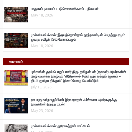
பாதுகாப்பு வலயம் : படுகொலைக்களம் – நிலவன்
May 18, 2026
முள்ளிவாய்க்கால்: இருபத்தொன்றாம் நூற்றாண்டின் பெருந்துயரமும்
ஓயாத தமிழர் நீதிப் போராட்டமும்
May 18, 2026
சமகாலம்
புலிகளின் குரல் பொறுப்பாளர் திரு. தமிழன்பன் (ஜவான்) அவர்களின்
புகழ் வணக்க நிகழ்வும் ‘விடுதலைச் சிற்பி’ நூல் மற்றும் ‘ஜவான் –
திடம் குன்றா தீக்குரல்’ இசைப்பேழை வெளியீடும்.
July 13, 2026
நாடாளுமன்ற உறுப்பினர் இராமநாதன் அர்ச்சுனா அவர்களுக்கு
நிலவனின் திறந்த மடல்!
May 23, 2026
முள்ளிவாய்க்கால்: துரோகத்தின் சாட்சியம்