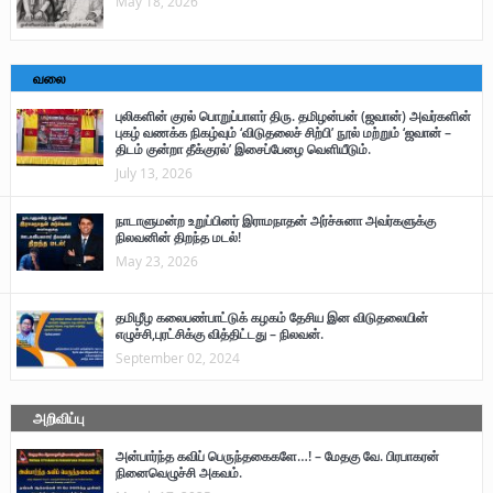
May 18, 2026
வலை
புலிகளின் குரல் பொறுப்பாளர் திரு. தமிழன்பன் (ஜவான்) அவர்களின்
புகழ் வணக்க நிகழ்வும் ‘விடுதலைச் சிற்பி’ நூல் மற்றும் ‘ஜவான் –
திடம் குன்றா தீக்குரல்’ இசைப்பேழை வெளியீடும்.
July 13, 2026
நாடாளுமன்ற உறுப்பினர் இராமநாதன் அர்ச்சுனா அவர்களுக்கு
நிலவனின் திறந்த மடல்!
May 23, 2026
தமிழீழ கலைபண்பாட்டுக் கழகம் தேசிய இன விடுதலையின்
எழுச்சி,புரட்சிக்கு வித்திட்டது – நிலவன்.
September 02, 2024
அறிவிப்பு
அன்பார்ந்த கவிப் பெருந்தகைகளே…! – மேதகு வே. பிரபாகரன்
நினைவெழுச்சி அகவம்.