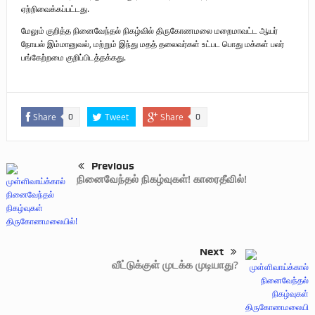
ஏற்றிவைக்கப்பட்டது.
மேலும் குறித்த நினைவேந்தல் நிகழ்வில் திருகோணமலை மறைமாவட்ட ஆயர்
நோயல் இம்மானுவல், மற்றும் இந்து மதத் தலைவர்கள் உட்பட பொது மக்கள் பலர்
பங்கேற்றமை குறிப்பிடத்தக்கது.
Share
Tweet
Share
0
0
Previous
நினைவேந்தல் நிகழ்வுகள்! காரைதீவில்!
Next
வீட்டுக்குள் முடக்க முடியாது?