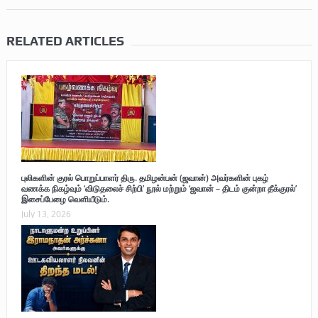
RELATED ARTICLES
புலிகளின் குரல் பொறுப்பாளர் திரு. தமிழன்பன் (ஜவான்) அவர்களின் புகழ்
வணக்க நிகழ்வும் ‘விடுதலைச் சிற்பி’ நூல் மற்றும் ‘ஜவான் – திடம் குன்றா தீக்குரல்’
இசைப்பேழை வெளியீடும்.
July 13, 2026