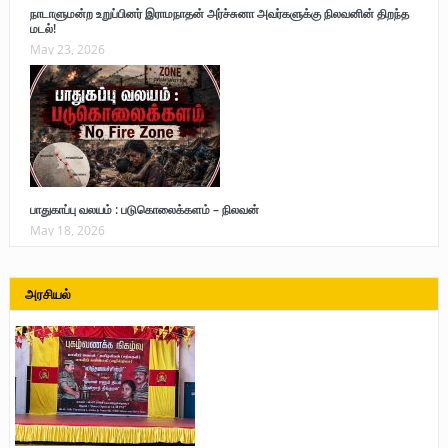
நாடாளுமன்ற உறுப்பினர் இராமநாதன் அர்ச்சுனா அவர்களுக்கு நிலவனின் திறந்த
மடல்!
May 23, 2026
பாதுகாப்பு வலயம் : படுகொலைக்களம் – நிலவன்
May 18, 2026
அரசியல்