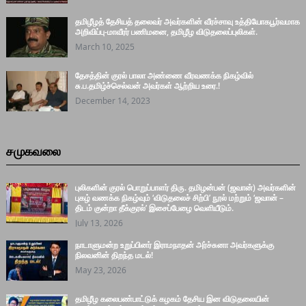
தமிழீழத் தேசியத் தலைவர் அவர்களின் வீரச்சாவு உத்தியோகபூர்வமாக
அறிவிப்பு-மாவீரர் பணிமனை, தமிழீழ விடுதலைப்புலிகள்.
March 10, 2025
தேசத்தின் குரல் பாலா அண்ணை வீரவணக்க நிகழ்வில்
சு.ப.தமிழ்ச்செல்வன் அவர்கள் ஆற்றிய உரை.!
December 14, 2023
சமுகவலை
புலிகளின் குரல் பொறுப்பாளர் திரு. தமிழன்பன் (ஜவான்) அவர்களின்
புகழ் வணக்க நிகழ்வும் ‘விடுதலைச் சிற்பி’ நூல் மற்றும் ‘ஜவான் –
திடம் குன்றா தீக்குரல்’ இசைப்பேழை வெளியீடும்.
July 13, 2026
நாடாளுமன்ற உறுப்பினர் இராமநாதன் அர்ச்சுனா அவர்களுக்கு
நிலவனின் திறந்த மடல்!
May 23, 2026
தமிழீழ கலைபண்பாட்டுக் கழகம் தேசிய இன விடுதலையின்