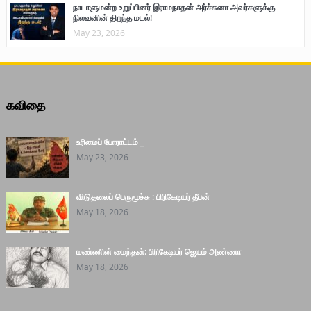
நாடாளுமன்ற உறுப்பினர் இராமநாதன் அர்ச்சுனா அவர்களுக்கு
நிலவனின் திறந்த மடல்!
May 23, 2026
கவிதை
உரிமைப் போராட்டம் _
May 23, 2026
விடுதலைப் பெருமூச்சு : பிரிகேடியர் தீபன்
May 18, 2026
மண்ணின் மைந்தன்: பிரிகேடியர் ஜெயம் அண்ணா
May 18, 2026