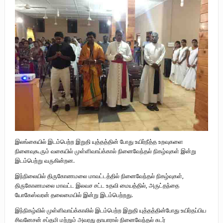
புலிகளின் குரல் பொறுப்பாளர் திரு. தமிழன்பன் (ஜவான்) அவர்களின் புகழ்
வணக்க நிகழ்வும் ‘விடுதலைச் சிற்பி’ நூல் மற்றும் ‘ஜவான் – திடம் குன்றா
தீக்குரல்’ இசைப்பேழை வெளியீடும்.
உரிமைப் போராட்டம் _
நாடாளுமன்ற உறுப்பினர் இராமநாதன் அர்ச்சுனா அவர்களுக்கு நிலவனின்
திறந்த மடல்!
இலங்கையில் இடம்பெற்ற இறுதி யுத்தத்தின் போது உயிர்நீத்த உறவுகளை
நினைவுகூரும் வகையில் முள்ளிவாய்க்கால் நினைவேந்தல் நிகழ்வுகள் இன்று
இடம்பெற்று வருகின்றன.
இந்நிலையில் திருகோணமலை மாவட்டத்தில் நினைவேந்தல் நிகழ்வுகள்,
திருகோணமலை மாவட்ட இலவச சட்ட உதவி மையத்தில், அருட்தந்தை
யோகேஸ்வரன் தலைமையில் இன்று இடம்பெற்றது.
இந்நிகழ்வில் முள்ளிவாய்க்காலில் இடம்பெற்ற இறுதி யுத்தத்தின்போது உயிர்தப்பிய
சிவனேசன் சப்தமி மற்றும் அவரது தாயாரால் நினைவேந்தல் சுடர்