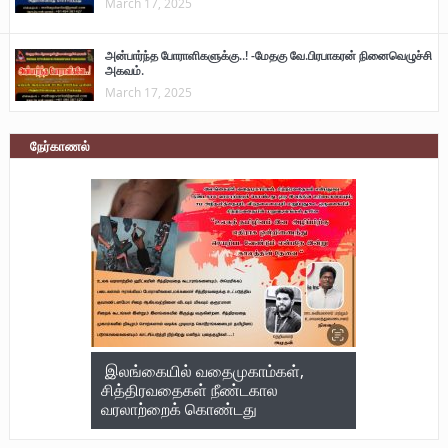
March 17, 2025
அன்பார்ந்த போராளிகளுக்கு..! -மேதகு வே.பிரபாகரன் நினைவெழுச்சி
அகவம்.
March 17, 2025
நேர்காணல்
இலங்கையில் வதைமுகாம்கள்,
சித்திரவதைகள் நீண்டகால
வரலாற்றைக் கொண்டது