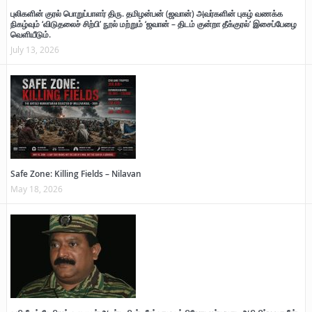
புலிகளின் குரல் பொறுப்பாளர் திரு. தமிழன்பன் (ஜவான்) அவர்களின் புகழ் வணக்க
நிகழ்வும் ‘விடுதலைச் சிற்பி’ நூல் மற்றும் ‘ஜவான் – திடம் குன்றா தீக்குரல்’ இசைப்பேழை
வெளியீடும்.
July 13, 2026
Safe Zone: Killing Fields – Nilavan
May 18, 2026